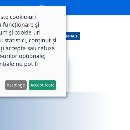
ește cookie-uri
 funcționare și
um și cookie-uri
CONTACT
statistici, conținut și
ți accepta sau refuza
e-urilor opționale;
nțiale nu pot fi
SERVICII
M.O.L.
PUBLICE
Respinge
Accept toate