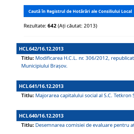
Caută în Registrul de Hotărâri ale Consiliului Local
Rezultate:
642
(Ați căutat: 2013)
HCL 642/16.12.2013
Titlu:
Modificarea H.C.L. nr. 306/2012, republicat
Municipiului Braşov.
HCL 641/16.12.2013
Titlu:
Majorarea capitalului social al S.C. Tetkron 
HCL 640/16.12.2013
Titlu:
Desemnarea comisiei de evaluare pentru atri