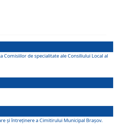
omisiilor de specialitate ale Consiliului Local al
e şi întreţinere a Cimitirului Municipal Braşov.