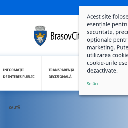
Acest site folos
esențiale pentru
securitate, prec
opționale pentru 
marketing. Pute
utilizarea cooki
cookie-urile ese
dezactivate.
INFORMAȚII
TRANSPARENȚĂ
INTEGRITATE
DE INTERES PUBLIC
DECIZIONALĂ
INSTITUȚIONALĂ
Setări
CAUTĂ