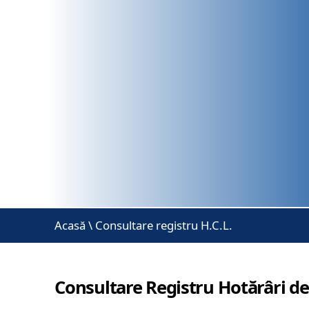
Acasă
\
Consultare registru H.C.L.
Consultare Registru Hotărâri de