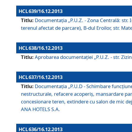
HCL 639/16.12.2013
Titlu:
Documentaţia „P.U.Z. - Zona Centrală: str. Iul
terenul afectat de parcare), B-dul Eroilor, str. Ma
HCL 638/16.12.2013
Titlu:
Aprobarea documentaţiei „P.U.Z. - str. Zizinul
HCL 637/16.12.2013
Titlu:
Documentaţia „P.U.D - Schimbare funcţiune c
nestructurale, refacere acoperiş, mansardare parţi
concesionare teren, extindere cu salon de mic dejun
ANA HOTELS S.A.
HCL 636/16.12.2013