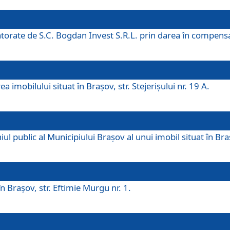
 datorate de S.C. Bogdan Invest S.R.L. prin darea în compens
 imobilului situat în Braşov, str. Stejerişului nr. 19 A.
 public al Municipiului Braşov al unui imobil situat în Braşo
 Braşov, str. Eftimie Murgu nr. 1.