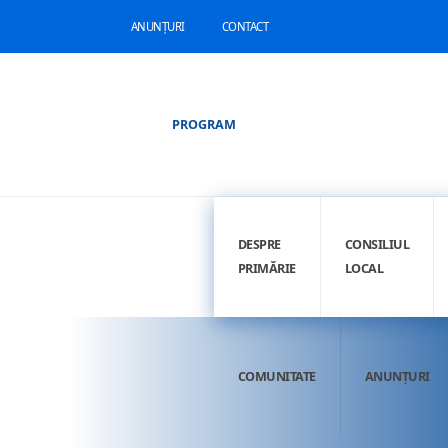
ANUNȚURI
CONTACT
PROGRAM
DESPRE
CONSILIUL
PRIMĂRIE
LOCAL
COMUNITATE
ANUNȚURI