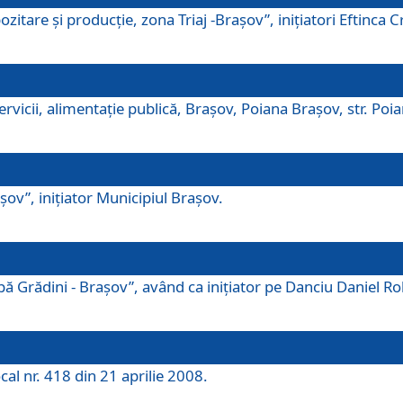
tare şi producţie, zona Triaj -Braşov”, iniţiatori Eftinca Cr
vicii, alimentaţie publică, Braşov, Poiana Braşov, str. Poian
ov”, iniţiator Municipiul Braşov.
 Grădini - Braşov”, având ca iniţiator pe Danciu Daniel Robe
cal nr. 418 din 21 aprilie 2008.