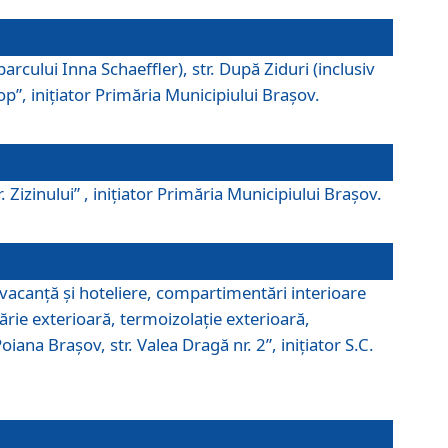
parcului Inna Schaeffler), str. După Ziduri (inclusiv
Pop”, iniţiator Primăria Municipiului Braşov.
. Zizinului” , iniţiator Primăria Municipiului Braşov.
 vacanţă şi hoteliere, compartimentări interioare
ărie exterioară, termoizolaţie exterioară,
ana Braşov, str. Valea Dragă nr. 2”, iniţiator S.C.