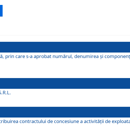
ă, prin care s-a aprobat numărul, denumirea şi componenţa C
S.R.L.
buirea contractului de concesiune a activităţii de exploatar