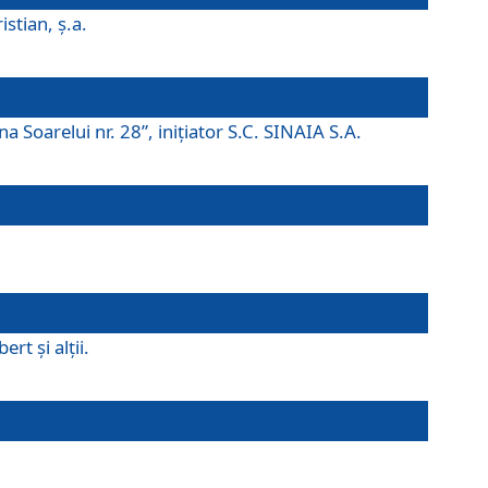
istian, ş.a.
a Soarelui nr. 28”, iniţiator S.C. SINAIA S.A.
rt şi alţii.