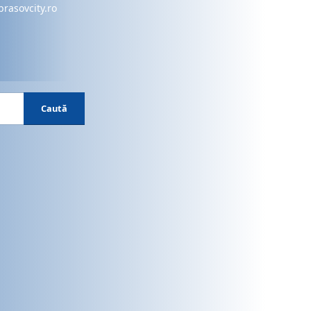
brasovcity.ro
Caută