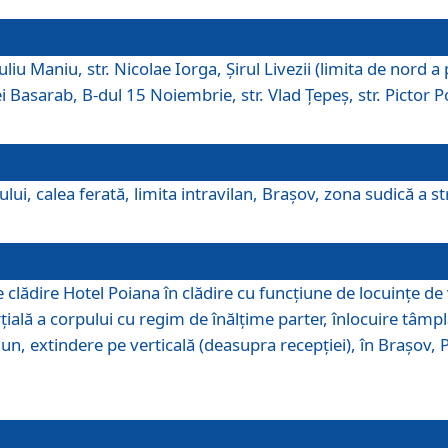
iu Maniu, str. Nicolae Iorga, Şirul Livezii (limita de nord a 
tei Basarab, B-dul 15 Noiembrie, str. Vlad Ţepeş, str. Pictor 
ui, calea ferată, limita intravilan, Braşov, zona sudică a str
lădire Hotel Poiana în clădire cu funcţiune de locuinţe de
ală a corpului cu regim de înălţime parter, înlocuire tâmpl
, extindere pe verticală (deasupra recepţiei), în Braşov, Poi