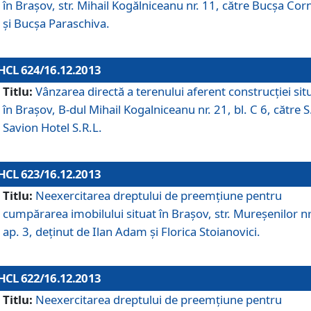
în Braşov, str. Mihail Kogălniceanu nr. 11, către Bucşa Cor
şi Bucşa Paraschiva.
HCL 624/16.12.2013
Titlu:
Vânzarea directă a terenului aferent construcţiei sit
în Braşov, B-dul Mihail Kogalniceanu nr. 21, bl. C 6, către S
Savion Hotel S.R.L.
HCL 623/16.12.2013
Titlu:
Neexercitarea dreptului de preemţiune pentru
cumpărarea imobilului situat în Braşov, str. Mureşenilor nr
ap. 3, deţinut de Ilan Adam şi Florica Stoianovici.
HCL 622/16.12.2013
Titlu:
Neexercitarea dreptului de preemţiune pentru