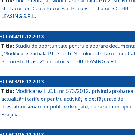
Titlu:
Documentaţia „Modificare parţială - P.U.Z. str. Nucul
str. Lacurilor -Calea Bucureşti, Braşov”, iniţiator S.C. HB
LEASING S.R.L.
HCL 604/16.12.2013
Titlu:
Studiu de oportunitate pentru elaborare documenta
„Modificare parţială P.U.Z. - str. Nucului - str. Lacurilor - Ca
Bucureşti, Braşov”, iniţiator S.C. HB LEASING S.R.L.
HCL 603/16.12.2013
Titlu:
Modificarea H.C.L. nr. 573/2012, privind aprobarea
actualizării tarifelor pentru activităţile desfăşurate de
prestatorii serviciilor publice delegate, pe raza municipiulu
Braşov.
HCL 602/16.12.2013