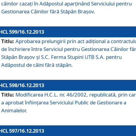
câinilor cazaţi în Adăpostul aparţinând Serviciului pentru
Gestionarea Câinilor fără Stăpân Braşov.
HCL 599/16.12.2013
Titlu:
Aprobarea prelungirii prin act adiţional a contractul
de închiriere între Serviciul pentru Gestionarea Câinilor fă
Stăpân Braşov şi S.C. Ferma Stupini UTB S.A. pentru
Adăpostul de câini fără stăpân.
HCL 598/16.12.2013
Titlu:
Modificarea H.C.L. nr. 46/2002, republicată, prin car
a aprobat înfiinţarea Serviciului Public de Gestionare a
Animalelor.
HCL 597/16.12.2013