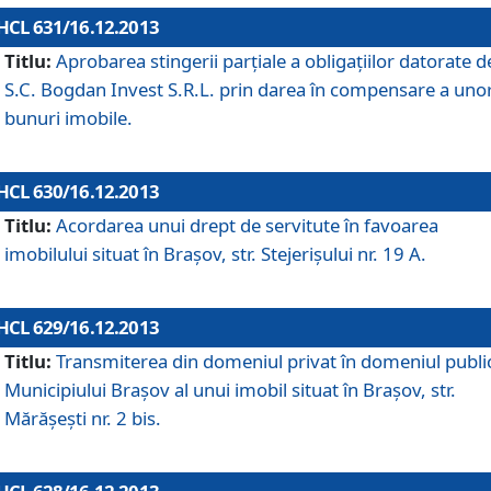
HCL 631/16.12.2013
Titlu:
Aprobarea stingerii parţiale a obligaţiilor datorate d
S.C. Bogdan Invest S.R.L. prin darea în compensare a uno
bunuri imobile.
HCL 630/16.12.2013
Titlu:
Acordarea unui drept de servitute în favoarea
imobilului situat în Braşov, str. Stejerişului nr. 19 A.
HCL 629/16.12.2013
Titlu:
Transmiterea din domeniul privat în domeniul public
Municipiului Braşov al unui imobil situat în Braşov, str.
Mărăşeşti nr. 2 bis.