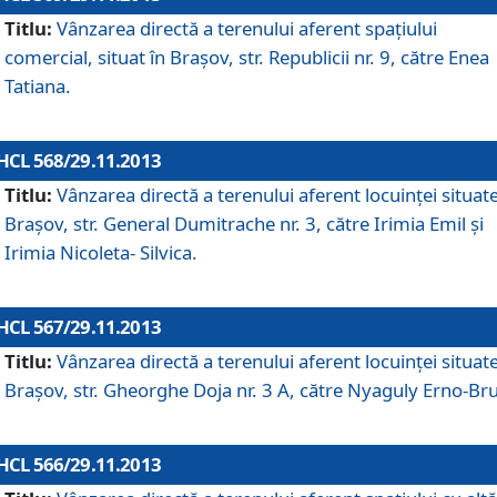
Titlu:
Vânzarea directă a terenului aferent spaţiului
comercial, situat în Braşov, str. Republicii nr. 9, către Enea
Tatiana.
HCL 568/29.11.2013
Titlu:
Vânzarea directă a terenului aferent locuinţei situate
Braşov, str. General Dumitrache nr. 3, către Irimia Emil şi
Irimia Nicoleta- Silvica.
HCL 567/29.11.2013
Titlu:
Vânzarea directă a terenului aferent locuinţei situate
Braşov, str. Gheorghe Doja nr. 3 A, către Nyaguly Erno-Br
HCL 566/29.11.2013