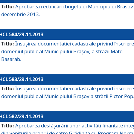
Titlu:
Aprobarea rectificării bugetului Municipiului Braşov 
decembrie 2013.
HCL 584/29.11.2013
Titlu:
Însuşirea documentaţiei cadastrale privind înscriere
domeniul public al Municipiului Braşov, a străzii Matei
Basarab.
HCL 583/29.11.2013
Titlu:
Însuşirea documentaţiei cadastrale privind înscriere
domeniul public al Municipiului Braşov a străzii Pictor Pop
HCL 582/29.11.2013
Titlu:
Aprobarea desfăşurării unor activităţi finanţate inte
din veniturile proprii de către Grădiniţa cu Program Norm