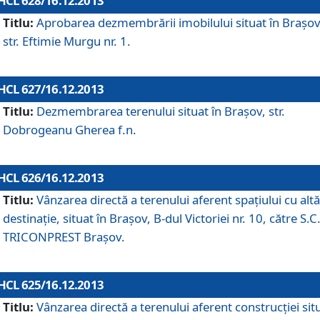
HCL 628/16.12.2013
Titlu:
Aprobarea dezmembrării imobilului situat în Braşov
str. Eftimie Murgu nr. 1.
HCL 627/16.12.2013
Titlu:
Dezmembrarea terenului situat în Braşov, str.
Dobrogeanu Gherea f.n.
HCL 626/16.12.2013
Titlu:
Vânzarea directă a terenului aferent spaţiului cu altă
destinaţie, situat în Braşov, B-dul Victoriei nr. 10, către S.C
TRICONPREST Braşov.
HCL 625/16.12.2013
Titlu:
Vânzarea directă a terenului aferent construcţiei sit