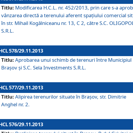
Titlu:
Modificarea H.C.L. nr. 452/2013, prin care s-a aprob
vânzarea directă a terenului aferent spaţiului comercial si
în str. Mihail Kogălniceanu nr. 13, C 2, către S.C. OLIGOPO
S.R.L.
HCL 578/29.11.2013
Titlu:
Aprobarea unui schimb de terenuri între Municipiul
Braşov şi S.C. Sela Investments S.R.L.
HCL 577/29.11.2013
Titlu:
Alipirea terenurilor situate în Braşov, str. Dimitrie
Anghel nr. 2.
HCL 576/29.11.2013