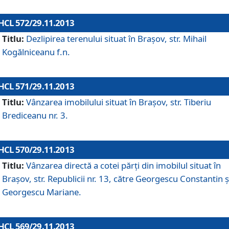
HCL 572/29.11.2013
Titlu:
Dezlipirea terenului situat în Braşov, str. Mihail
Kogălniceanu f.n.
HCL 571/29.11.2013
Titlu:
Vânzarea imobilului situat în Braşov, str. Tiberiu
Brediceanu nr. 3.
HCL 570/29.11.2013
Titlu:
Vânzarea directă a cotei părţi din imobilul situat în
Braşov, str. Republicii nr. 13, către Georgescu Constantin ş
Georgescu Mariane.
HCL 569/29.11.2013