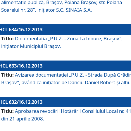
alimentaţie publică, Braşov, Poiana Braşov, str. Poiana
Soarelui nr. 28”, iniţiator S.C. SINAIA S.A.
HCL 634/16.12.2013
Titlu:
Documentaţia „P.U.Z. - Zona La Iepure, Braşov”,
iniţiator Municipiul Braşov.
HCL 633/16.12.2013
Titlu:
Avizarea documentaţiei „P.U.Z. - Strada După Grădin
Braşov”, având ca iniţiator pe Danciu Daniel Robert şi alţii.
HCL 632/16.12.2013
Titlu:
Aprobarea revocării Hotărârii Consiliului Local nr. 4
din 21 aprilie 2008.