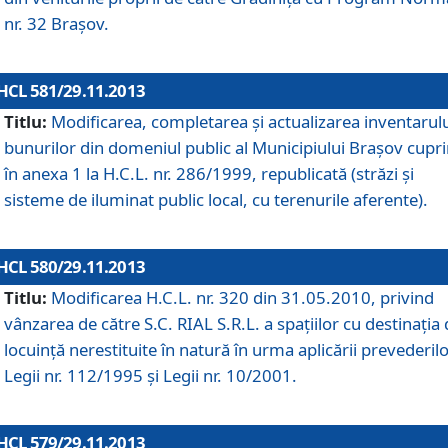
nr. 32 Braşov.
HCL 581/29.11.2013
Titlu:
Modificarea, completarea şi actualizarea inventarul
bunurilor din domeniul public al Municipiului Braşov cupr
în anexa 1 la H.C.L. nr. 286/1999, republicată (străzi şi
sisteme de iluminat public local, cu terenurile aferente).
HCL 580/29.11.2013
Titlu:
Modificarea H.C.L. nr. 320 din 31.05.2010, privind
vânzarea de către S.C. RIAL S.R.L. a spaţiilor cu destinaţia
locuinţă nerestituite în natură în urma aplicării prevederil
Legii nr. 112/1995 şi Legii nr. 10/2001.
HCL 579/29.11.2013