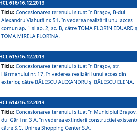
HCL 616/16.12.2013
Titlu:
Concesionarea terenului situat în Braşov, B-dul
Alexandru Vlahuţă nr. 51, în vederea realizării unui acces
comun ap. 1 şi ap. 2, sc. B, către TOMA FLORIN EDUARD ş
TOMA MIRELA FLORINA.
HCL 615/16.12.2013
Titlu:
Concesionarea terenului situat în Braşov, str.
Hărmanului nr. 17, în vederea realizării unui acces din
exterior, către BĂLESCU ALEXANDRU şi BĂLESCU ELENA.
HCL 614/16.12.2013
Titlu:
Concesionarea terenului situat în Municipiul Braşov,
dul Gării nr. 3 A, în vederea extinderii construcţiei existent
către S.C. Unirea Shopping Center S.A.