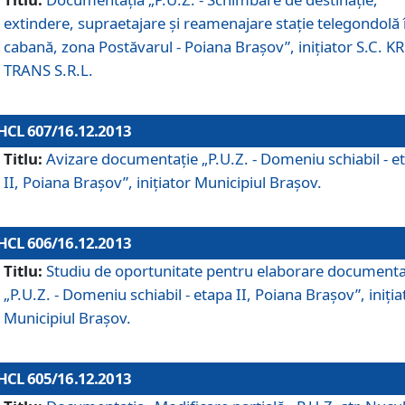
extindere, supraetajare şi reamenajare staţie telegondolă 
cabană, zona Postăvarul - Poiana Braşov”, iniţiator S.C. 
TRANS S.R.L.
HCL 607/16.12.2013
Titlu:
Avizare documentaţie „P.U.Z. - Domeniu schiabil - e
II, Poiana Braşov”, iniţiator Municipiul Braşov.
HCL 606/16.12.2013
Titlu:
Studiu de oportunitate pentru elaborare documenta
„P.U.Z. - Domeniu schiabil - etapa II, Poiana Braşov”, iniţia
Municipiul Braşov.
HCL 605/16.12.2013