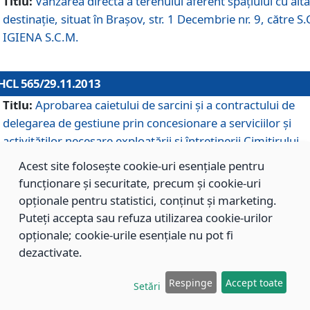
Titlu:
Vânzarea directă a terenului aferent spaţiului cu altă
destinaţie, situat în Braşov, str. 1 Decembrie nr. 9, către S.
IGIENA S.C.M.
HCL 565/29.11.2013
Titlu:
Aprobarea caietului de sarcini şi a contractului de
delegarea de gestiune prin concesionare a serviciilor şi
activităţilor necesare exploatării şi întreţinerii Cimitirului
Municipal Braşov situat în str. Dimitrie Anghel nr. 19.
Acest site folosește cookie-uri esențiale pentru
funcționare și securitate, precum și cookie-uri
opționale pentru statistici, conținut și marketing.
HCL 564/29.11.2013
Puteți accepta sau refuza utilizarea cookie-urilor
Titlu:
Completarea şi modificarea H.C.L. nr. 446/2013, pr
opționale; cookie-urile esențiale nu pot fi
care s-a aprobat studiul de fundamentare pentru
dezactivate.
concesionarea serviciilor de administrare a Cimitirului
Municipal Braşov.
Respinge
Accept toate
Setări