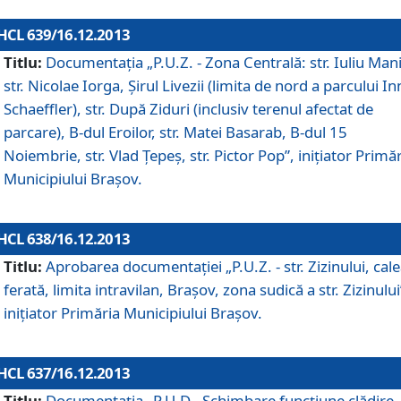
HCL 639/16.12.2013
Titlu:
Documentaţia „P.U.Z. - Zona Centrală: str. Iuliu Man
str. Nicolae Iorga, Şirul Livezii (limita de nord a parcului In
Schaeffler), str. După Ziduri (inclusiv terenul afectat de
parcare), B-dul Eroilor, str. Matei Basarab, B-dul 15
Noiembrie, str. Vlad Ţepeş, str. Pictor Pop”, iniţiator Primă
Municipiului Braşov.
HCL 638/16.12.2013
Titlu:
Aprobarea documentaţiei „P.U.Z. - str. Zizinului, cal
ferată, limita intravilan, Braşov, zona sudică a str. Zizinului
iniţiator Primăria Municipiului Braşov.
HCL 637/16.12.2013
Titlu:
Documentaţia „P.U.D - Schimbare funcţiune clădire