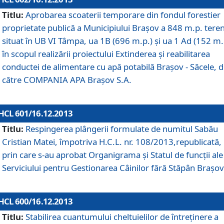
Titlu:
Aprobarea scoaterii temporare din fondul forestier
proprietate publică a Municipiului Braşov a 848 m.p. tere
situat în UB VI Tâmpa, ua 1B (696 m.p.) şi ua 1 Ad (152 m.
în scopul realizării proiectului Extinderea şi reabilitarea
conductei de alimentare cu apă potabilă Braşov - Săcele, 
către COMPANIA APA Braşov S.A.
HCL 601/16.12.2013
Titlu:
Respingerea plângerii formulate de numitul Sabău
Cristian Matei, împotriva H.C.L. nr. 108/2013,republicată,
prin care s-au aprobat Organigrama şi Statul de funcţii ale
Serviciului pentru Gestionarea Câinilor fără Stăpân Braşov
HCL 600/16.12.2013
Titlu:
Stabilirea cuantumului cheltuielilor de întreţinere a