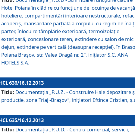
Hotel Poiana în clădire cu funcţiune de locuinţe de vacanţă
hoteliere, compartimentări interioare nestructurale, refa
acoperiş, mansardare parţială a corpului cu regim de înăl
parter, înlocuire tâmplărie exterioară, termoizolaţie
exterioară, concesionare teren, extindere cu salon de mic
dejun, extindere pe verticală (deasupra recepţiei), în Braşo
Poiana Braşov, str. Valea Dragă nr. 2”, iniţiator S.C. ANA
HOTELS S.A.
HCL 636/16.12.2013
Titlu:
Documentaţia „P.U.Z. - Construire Hale depozitare ş
producţie, zona Triaj -Braşov”, iniţiatori Eftinca Cristian, ş.
HCL 635/16.12.2013
Titlu:
Documentaţia „P.U.D. - Centru comercial, servicii,