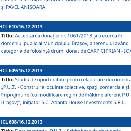
şi PAVEL ANIŞOARA.
HCL 610/16.12.2013
Titlu:
Acceptarea donaţiei nr. 1061/2013 şi trecerea în
domeniul public al Municipiului Braşov, a terenului având
categoria de folosinţă drum, donat de CARP CIPRIAN - IO
HCL 609/16.12.2013
Titlu:
Studiu de oportunitate pentru elaborare documenta
„P.U.Z. - Construire locuinţe colective, spaţii comerciale şi
împrejmuire (cu modificare regim de înălţime aferent P.U.
Braşov)”, iniţiator S.C. Atlanta House Investments S.R.L.
HCL 608/16.12.2013
Titlu:
Documentaţia „P.U.Z. - Schimbare de destinaţie,