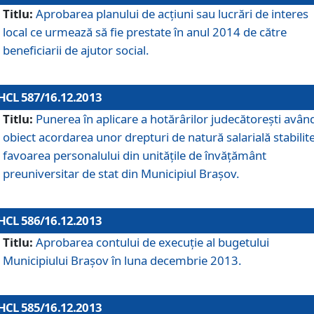
Titlu:
Aprobarea planului de acţiuni sau lucrări de interes
local ce urmează să fie prestate în anul 2014 de către
beneficiarii de ajutor social.
HCL 587/16.12.2013
Titlu:
Punerea în aplicare a hotărârilor judecătoreşti avân
obiect acordarea unor drepturi de natură salarială stabilite
favoarea personalului din unităţile de învăţământ
preuniversitar de stat din Municipiul Braşov.
HCL 586/16.12.2013
Titlu:
Aprobarea contului de execuţie al bugetului
Municipiului Braşov în luna decembrie 2013.
HCL 585/16.12.2013