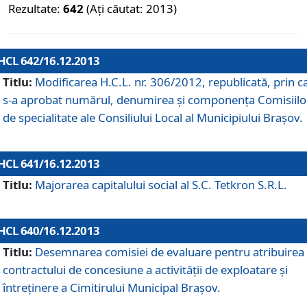
Rezultate:
642
(Ați căutat: 2013)
HCL 642/16.12.2013
Titlu:
Modificarea H.C.L. nr. 306/2012, republicată, prin c
s-a aprobat numărul, denumirea şi componenţa Comisiilo
de specialitate ale Consiliului Local al Municipiului Braşov.
HCL 641/16.12.2013
Titlu:
Majorarea capitalului social al S.C. Tetkron S.R.L.
HCL 640/16.12.2013
Titlu:
Desemnarea comisiei de evaluare pentru atribuirea
contractului de concesiune a activităţii de exploatare şi
întreţinere a Cimitirului Municipal Braşov.