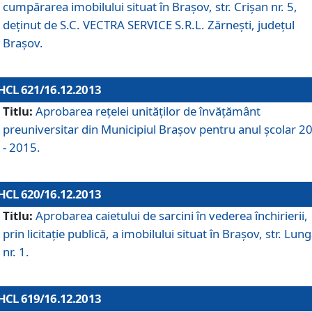
cumpărarea imobilului situat în Braşov, str. Crişan nr. 5,
deţinut de S.C. VECTRA SERVICE S.R.L. Zărneşti, judeţul
Braşov.
HCL 621/16.12.2013
Titlu:
Aprobarea reţelei unităţilor de învăţământ
preuniversitar din Municipiul Braşov pentru anul şcolar 2
- 2015.
HCL 620/16.12.2013
Titlu:
Aprobarea caietului de sarcini în vederea închirierii,
prin licitaţie publică, a imobilului situat în Braşov, str. Lun
nr. 1.
HCL 619/16.12.2013