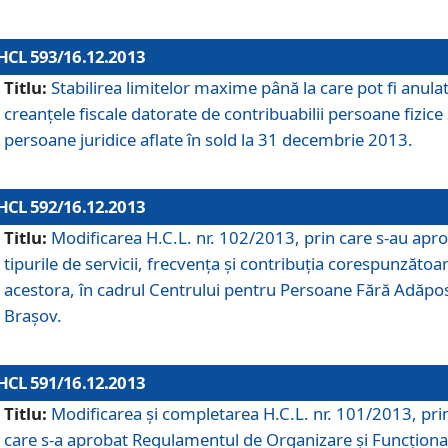
HCL 593/16.12.2013
Titlu:
Stabilirea limitelor maxime până la care pot fi anula
creanţele fiscale datorate de contribuabilii persoane fizice 
persoane juridice aflate în sold la 31 decembrie 2013.
HCL 592/16.12.2013
Titlu:
Modificarea H.C.L. nr. 102/2013, prin care s-au apr
tipurile de servicii, frecvenţa şi contribuţia corespunzătoa
acestora, în cadrul Centrului pentru Persoane Fără Adăpo
Braşov.
HCL 591/16.12.2013
Titlu:
Modificarea şi completarea H.C.L. nr. 101/2013, pri
care s-a aprobat Regulamentul de Organizare şi Funcţion