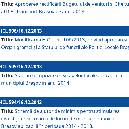
Titlu:
Aprobarea rectificării Bugetului de Venituri şi Cheltui
al R.A. Transport Braşov pe anul 2013.
HCL 596/16.12.2013
Titlu:
Modificarea H.C.L. nr. 106/2013, privind aprobarea
Organigramei şi a Statului de funcţii ale Poliţiei Locale Bra
HCL 595/16.12.2013
Titlu:
Stabilirea impozitelor şi taxelor locale aplicabile în
municipiul Braşov în anul 2014.
HCL 594/16.12.2013
Titlu:
Schemă de ajutor de minimis pentru stimularea
investiţiilor şi crearea de locuri de muncă în municipiul
Braşov aplicabilă în perioada 2014 - 2018.