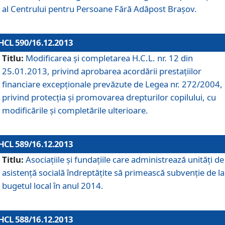
al Centrului pentru Persoane Fără Adăpost Braşov.
HCL 590/16.12.2013
Titlu:
Modificarea şi completarea H.C.L. nr. 12 din
25.01.2013, privind aprobarea acordării prestaţiilor
financiare excepţionale prevăzute de Legea nr. 272/2004,
privind protecţia şi promovarea drepturilor copilului, cu
modificările şi completările ulterioare.
HCL 589/16.12.2013
Titlu:
Asociaţiile şi fundaţiile care administrează unităţi de
asistenţă socială îndreptăţite să primească subvenţie de la
bugetul local în anul 2014.
HCL 588/16.12.2013