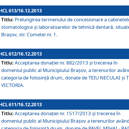
HCL 613/16.12.2013
Titlu:
Prelungirea termenului de concesionare a cabinetel
stomatologice şi laboratoarelor de tehnică dentară, situat
Braşov, str. Cometei nr. 1.
HCL 612/16.12.2013
Titlu:
Acceptarea donaţiei nr. 882/2013 şi trecerea în
domeniul public al Municipiului Braşov, a terenurilor avân
categoria de folosinţă drum, donate de TEIU NECULAI şi 
VICTORIA.
HCL 611/16.12.2013
Titlu:
Acceptarea donaţiei nr. 1517/2013 şi trecerea în
domeniul public al Municipiului Braşov a terenurilor avân
categoria de folosinţă drum, donate de PAVEL MIHAI - R