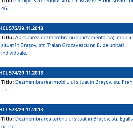
Titlu:
Dezlipirea terenului situat în Braşov, B-dul Griviţei nr
46.
HCL 575/29.11.2013
Titlu:
Aprobarea dezmembrării (apartamentarea) imobilu
situat în Braşov, str. Traian Grozăvescu nr. 8, pe unităţi
individuale.
HCL 574/29.11.2013
Titlu:
Dezmembrarea imobilului situat în Braşov, str. Pra
f.n.
HCL 573/29.11.2013
Titlu:
Dezmembrarea terenului situat în Braşov, str. Egalită
nr. 27.