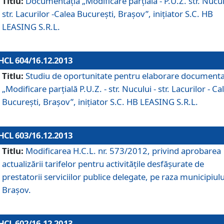
Titlu:
Documentaţia „Modificare parţială - P.U.Z. str. Nucul
str. Lacurilor -Calea Bucureşti, Braşov”, iniţiator S.C. HB
LEASING S.R.L.
HCL 604/16.12.2013
Titlu:
Studiu de oportunitate pentru elaborare documenta
„Modificare parţială P.U.Z. - str. Nucului - str. Lacurilor - Ca
Bucureşti, Braşov”, iniţiator S.C. HB LEASING S.R.L.
HCL 603/16.12.2013
Titlu:
Modificarea H.C.L. nr. 573/2012, privind aprobarea
actualizării tarifelor pentru activităţile desfăşurate de
prestatorii serviciilor publice delegate, pe raza municipiulu
Braşov.
HCL 602/16.12.2013