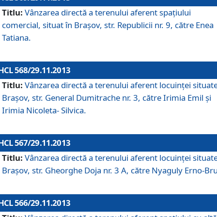
Titlu:
Vânzarea directă a terenului aferent spaţiului
comercial, situat în Braşov, str. Republicii nr. 9, către Enea
Tatiana.
HCL 568/29.11.2013
Titlu:
Vânzarea directă a terenului aferent locuinţei situate
Braşov, str. General Dumitrache nr. 3, către Irimia Emil şi
Irimia Nicoleta- Silvica.
HCL 567/29.11.2013
Titlu:
Vânzarea directă a terenului aferent locuinţei situate
Braşov, str. Gheorghe Doja nr. 3 A, către Nyaguly Erno-Br
HCL 566/29.11.2013