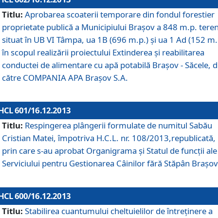
Titlu:
Aprobarea scoaterii temporare din fondul forestier
proprietate publică a Municipiului Braşov a 848 m.p. tere
situat în UB VI Tâmpa, ua 1B (696 m.p.) şi ua 1 Ad (152 m.
în scopul realizării proiectului Extinderea şi reabilitarea
conductei de alimentare cu apă potabilă Braşov - Săcele, 
către COMPANIA APA Braşov S.A.
HCL 601/16.12.2013
Titlu:
Respingerea plângerii formulate de numitul Sabău
Cristian Matei, împotriva H.C.L. nr. 108/2013,republicată,
prin care s-au aprobat Organigrama şi Statul de funcţii ale
Serviciului pentru Gestionarea Câinilor fără Stăpân Braşov
HCL 600/16.12.2013
Titlu:
Stabilirea cuantumului cheltuielilor de întreţinere a