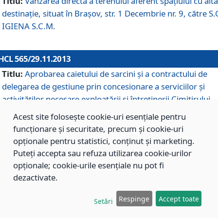
Titlu:
Vânzarea directă a terenului aferent spaţiului cu altă
destinaţie, situat în Braşov, str. 1 Decembrie nr. 9, către S.
IGIENA S.C.M.
HCL 565/29.11.2013
Titlu:
Aprobarea caietului de sarcini şi a contractului de
delegarea de gestiune prin concesionare a serviciilor şi
activităţilor necesare exploatării şi întreţinerii Cimitirului
Municipal Braşov situat în str. Dimitrie Anghel nr. 19.
Acest site folosește cookie-uri esențiale pentru
funcționare și securitate, precum și cookie-uri
opționale pentru statistici, conținut și marketing.
HCL 564/29.11.2013
Puteți accepta sau refuza utilizarea cookie-urilor
Titlu:
Completarea şi modificarea H.C.L. nr. 446/2013, pr
opționale; cookie-urile esențiale nu pot fi
care s-a aprobat studiul de fundamentare pentru
dezactivate.
concesionarea serviciilor de administrare a Cimitirului
Municipal Braşov.
Respinge
Accept toate
Setări