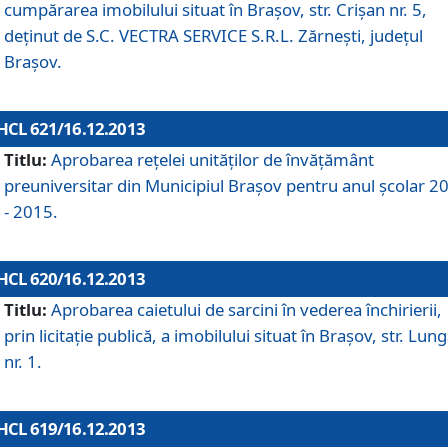
cumpărarea imobilului situat în Braşov, str. Crişan nr. 5,
deţinut de S.C. VECTRA SERVICE S.R.L. Zărneşti, judeţul
Braşov.
HCL 621/16.12.2013
Titlu:
Aprobarea reţelei unităţilor de învăţământ
preuniversitar din Municipiul Braşov pentru anul şcolar 2
- 2015.
HCL 620/16.12.2013
Titlu:
Aprobarea caietului de sarcini în vederea închirierii,
prin licitaţie publică, a imobilului situat în Braşov, str. Lun
nr. 1.
HCL 619/16.12.2013