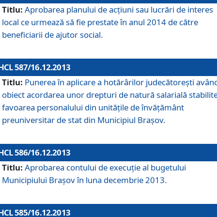
Titlu:
Aprobarea planului de acţiuni sau lucrări de interes
local ce urmează să fie prestate în anul 2014 de către
beneficiarii de ajutor social.
HCL 587/16.12.2013
Titlu:
Punerea în aplicare a hotărârilor judecătoreşti avân
obiect acordarea unor drepturi de natură salarială stabilite
favoarea personalului din unităţile de învăţământ
preuniversitar de stat din Municipiul Braşov.
HCL 586/16.12.2013
Titlu:
Aprobarea contului de execuţie al bugetului
Municipiului Braşov în luna decembrie 2013.
HCL 585/16.12.2013