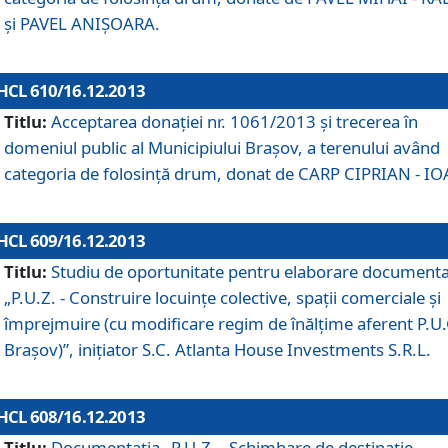
şi PAVEL ANIŞOARA.
HCL 610/16.12.2013
Titlu:
Acceptarea donaţiei nr. 1061/2013 şi trecerea în
domeniul public al Municipiului Braşov, a terenului având
categoria de folosinţă drum, donat de CARP CIPRIAN - IO
HCL 609/16.12.2013
Titlu:
Studiu de oportunitate pentru elaborare documenta
„P.U.Z. - Construire locuinţe colective, spaţii comerciale şi
împrejmuire (cu modificare regim de înălţime aferent P.U.
Braşov)”, iniţiator S.C. Atlanta House Investments S.R.L.
HCL 608/16.12.2013
Titlu:
Documentaţia „P.U.Z. - Schimbare de destinaţie,