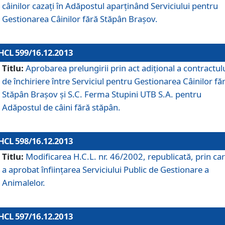
câinilor cazaţi în Adăpostul aparţinând Serviciului pentru
Gestionarea Câinilor fără Stăpân Braşov.
HCL 599/16.12.2013
Titlu:
Aprobarea prelungirii prin act adiţional a contractul
de închiriere între Serviciul pentru Gestionarea Câinilor fă
Stăpân Braşov şi S.C. Ferma Stupini UTB S.A. pentru
Adăpostul de câini fără stăpân.
HCL 598/16.12.2013
Titlu:
Modificarea H.C.L. nr. 46/2002, republicată, prin car
a aprobat înfiinţarea Serviciului Public de Gestionare a
Animalelor.
HCL 597/16.12.2013