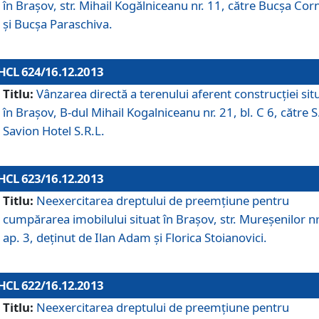
în Braşov, str. Mihail Kogălniceanu nr. 11, către Bucşa Cor
şi Bucşa Paraschiva.
HCL 624/16.12.2013
Titlu:
Vânzarea directă a terenului aferent construcţiei sit
în Braşov, B-dul Mihail Kogalniceanu nr. 21, bl. C 6, către S
Savion Hotel S.R.L.
HCL 623/16.12.2013
Titlu:
Neexercitarea dreptului de preemţiune pentru
cumpărarea imobilului situat în Braşov, str. Mureşenilor nr
ap. 3, deţinut de Ilan Adam şi Florica Stoianovici.
HCL 622/16.12.2013
Titlu:
Neexercitarea dreptului de preemţiune pentru