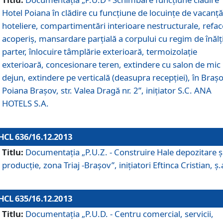
Hotel Poiana în clădire cu funcţiune de locuinţe de vacanţă
hoteliere, compartimentări interioare nestructurale, refa
acoperiş, mansardare parţială a corpului cu regim de înăl
parter, înlocuire tâmplărie exterioară, termoizolaţie
exterioară, concesionare teren, extindere cu salon de mic
dejun, extindere pe verticală (deasupra recepţiei), în Braşo
Poiana Braşov, str. Valea Dragă nr. 2”, iniţiator S.C. ANA
HOTELS S.A.
HCL 636/16.12.2013
Titlu:
Documentaţia „P.U.Z. - Construire Hale depozitare ş
producţie, zona Triaj -Braşov”, iniţiatori Eftinca Cristian, ş.
HCL 635/16.12.2013
Titlu:
Documentaţia „P.U.D. - Centru comercial, servicii,