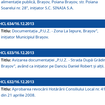
alimentaţie publică, Braşov, Poiana Braşov, str. Poiana
Soarelui nr. 28”, iniţiator S.C. SINAIA S.A.
HCL 634/16.12.2013
Titlu:
Documentaţia „P.U.Z. - Zona La Iepure, Braşov”,
iniţiator Municipiul Braşov.
HCL 633/16.12.2013
Titlu:
Avizarea documentaţiei „P.U.Z. - Strada După Grădin
Braşov”, având ca iniţiator pe Danciu Daniel Robert şi alţii.
HCL 632/16.12.2013
Titlu:
Aprobarea revocării Hotărârii Consiliului Local nr. 4
din 21 aprilie 2008.