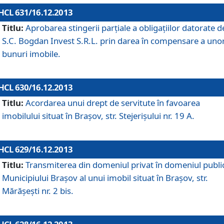
HCL 631/16.12.2013
Titlu:
Aprobarea stingerii parţiale a obligaţiilor datorate d
S.C. Bogdan Invest S.R.L. prin darea în compensare a uno
bunuri imobile.
HCL 630/16.12.2013
Titlu:
Acordarea unui drept de servitute în favoarea
imobilului situat în Braşov, str. Stejerişului nr. 19 A.
HCL 629/16.12.2013
Titlu:
Transmiterea din domeniul privat în domeniul public
Municipiului Braşov al unui imobil situat în Braşov, str.
Mărăşeşti nr. 2 bis.