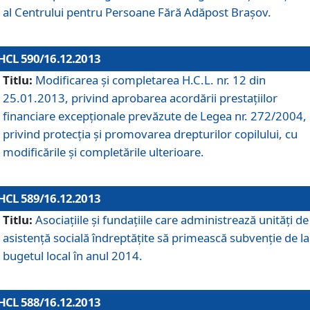
al Centrului pentru Persoane Fără Adăpost Braşov.
HCL 590/16.12.2013
Titlu:
Modificarea şi completarea H.C.L. nr. 12 din
25.01.2013, privind aprobarea acordării prestaţiilor
financiare excepţionale prevăzute de Legea nr. 272/2004,
privind protecţia şi promovarea drepturilor copilului, cu
modificările şi completările ulterioare.
HCL 589/16.12.2013
Titlu:
Asociaţiile şi fundaţiile care administrează unităţi de
asistenţă socială îndreptăţite să primească subvenţie de la
bugetul local în anul 2014.
HCL 588/16.12.2013