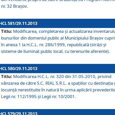
nr. 32 Braşov.
HCL 581/29.11.2013
Titlu:
Modificarea, completarea şi actualizarea inventarul
bunurilor din domeniul public al Municipiului Braşov cupr
în anexa 1 la H.C.L. nr. 286/1999, republicată (străzi şi
sisteme de iluminat public local, cu terenurile aferente).
HCL 580/29.11.2013
Titlu:
Modificarea H.C.L. nr. 320 din 31.05.2010, privind
vânzarea de către S.C. RIAL S.R.L. a spaţiilor cu destinaţia
locuinţă nerestituite în natură în urma aplicării prevederil
Legii nr. 112/1995 şi Legii nr. 10/2001.
HCL 579/29.11.2013