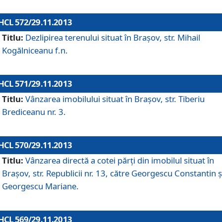
HCL 572/29.11.2013
Titlu:
Dezlipirea terenului situat în Braşov, str. Mihail
Kogălniceanu f.n.
HCL 571/29.11.2013
Titlu:
Vânzarea imobilului situat în Braşov, str. Tiberiu
Brediceanu nr. 3.
HCL 570/29.11.2013
Titlu:
Vânzarea directă a cotei părţi din imobilul situat în
Braşov, str. Republicii nr. 13, către Georgescu Constantin ş
Georgescu Mariane.
HCL 569/29.11.2013