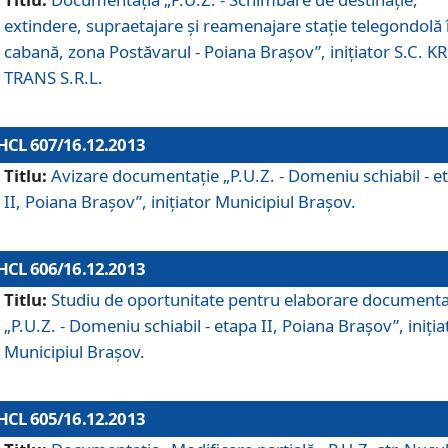
extindere, supraetajare şi reamenajare staţie telegondolă 
cabană, zona Postăvarul - Poiana Braşov”, iniţiator S.C. 
TRANS S.R.L.
HCL 607/16.12.2013
Titlu:
Avizare documentaţie „P.U.Z. - Domeniu schiabil - e
II, Poiana Braşov”, iniţiator Municipiul Braşov.
HCL 606/16.12.2013
Titlu:
Studiu de oportunitate pentru elaborare documenta
„P.U.Z. - Domeniu schiabil - etapa II, Poiana Braşov”, iniţia
Municipiul Braşov.
HCL 605/16.12.2013