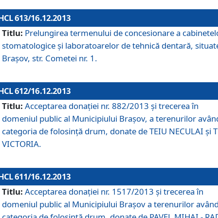
HCL 613/16.12.2013
Titlu:
Prelungirea termenului de concesionare a cabinetel
stomatologice şi laboratoarelor de tehnică dentară, situat
Braşov, str. Cometei nr. 1.
HCL 612/16.12.2013
Titlu:
Acceptarea donaţiei nr. 882/2013 şi trecerea în
domeniul public al Municipiului Braşov, a terenurilor avân
categoria de folosinţă drum, donate de TEIU NECULAI şi 
VICTORIA.
HCL 611/16.12.2013
Titlu:
Acceptarea donaţiei nr. 1517/2013 şi trecerea în
domeniul public al Municipiului Braşov a terenurilor avân
categoria de folosinţă drum, donate de PAVEL MIHAI - R