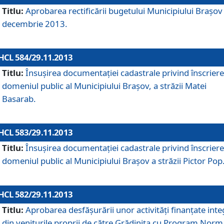
Titlu:
Aprobarea rectificării bugetului Municipiului Braşov 
decembrie 2013.
HCL 584/29.11.2013
Titlu:
Însuşirea documentaţiei cadastrale privind înscriere
domeniul public al Municipiului Braşov, a străzii Matei
Basarab.
HCL 583/29.11.2013
Titlu:
Însuşirea documentaţiei cadastrale privind înscriere
domeniul public al Municipiului Braşov a străzii Pictor Pop
HCL 582/29.11.2013
Titlu:
Aprobarea desfăşurării unor activităţi finanţate inte
din veniturile proprii de către Grădiniţa cu Program Norm