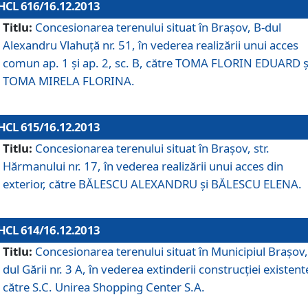
HCL 616/16.12.2013
Titlu:
Concesionarea terenului situat în Braşov, B-dul
Alexandru Vlahuţă nr. 51, în vederea realizării unui acces
comun ap. 1 şi ap. 2, sc. B, către TOMA FLORIN EDUARD ş
TOMA MIRELA FLORINA.
HCL 615/16.12.2013
Titlu:
Concesionarea terenului situat în Braşov, str.
Hărmanului nr. 17, în vederea realizării unui acces din
exterior, către BĂLESCU ALEXANDRU şi BĂLESCU ELENA.
HCL 614/16.12.2013
Titlu:
Concesionarea terenului situat în Municipiul Braşov,
dul Gării nr. 3 A, în vederea extinderii construcţiei existent
către S.C. Unirea Shopping Center S.A.