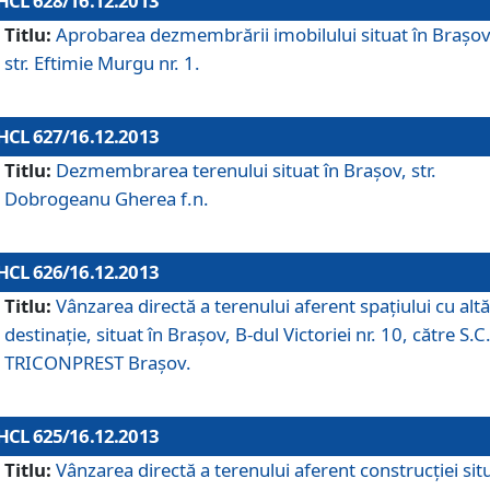
HCL 628/16.12.2013
Titlu:
Aprobarea dezmembrării imobilului situat în Braşov
str. Eftimie Murgu nr. 1.
HCL 627/16.12.2013
Titlu:
Dezmembrarea terenului situat în Braşov, str.
Dobrogeanu Gherea f.n.
HCL 626/16.12.2013
Titlu:
Vânzarea directă a terenului aferent spaţiului cu altă
destinaţie, situat în Braşov, B-dul Victoriei nr. 10, către S.C
TRICONPREST Braşov.
HCL 625/16.12.2013
Titlu:
Vânzarea directă a terenului aferent construcţiei sit