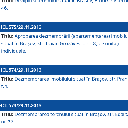
Titlu:
Dezlipirea terenului situat în Braşov, B-dul Griviţei nr
46.
HCL 575/29.11.2013
Titlu:
Aprobarea dezmembrării (apartamentarea) imobilu
situat în Braşov, str. Traian Grozăvescu nr. 8, pe unităţi
individuale.
HCL 574/29.11.2013
Titlu:
Dezmembrarea imobilului situat în Braşov, str. Pra
f.n.
HCL 573/29.11.2013
Titlu:
Dezmembrarea terenului situat în Braşov, str. Egalită
nr. 27.