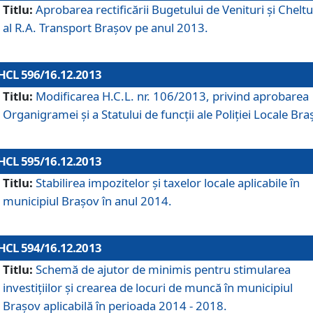
Titlu:
Aprobarea rectificării Bugetului de Venituri şi Cheltui
al R.A. Transport Braşov pe anul 2013.
HCL 596/16.12.2013
Titlu:
Modificarea H.C.L. nr. 106/2013, privind aprobarea
Organigramei şi a Statului de funcţii ale Poliţiei Locale Bra
HCL 595/16.12.2013
Titlu:
Stabilirea impozitelor şi taxelor locale aplicabile în
municipiul Braşov în anul 2014.
HCL 594/16.12.2013
Titlu:
Schemă de ajutor de minimis pentru stimularea
investiţiilor şi crearea de locuri de muncă în municipiul
Braşov aplicabilă în perioada 2014 - 2018.