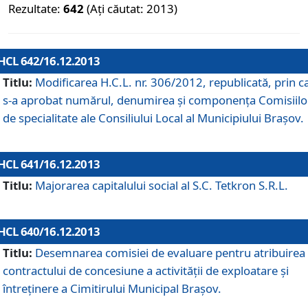
Rezultate:
642
(Ați căutat: 2013)
HCL 642/16.12.2013
Titlu:
Modificarea H.C.L. nr. 306/2012, republicată, prin c
s-a aprobat numărul, denumirea şi componenţa Comisiilo
de specialitate ale Consiliului Local al Municipiului Braşov.
HCL 641/16.12.2013
Titlu:
Majorarea capitalului social al S.C. Tetkron S.R.L.
HCL 640/16.12.2013
Titlu:
Desemnarea comisiei de evaluare pentru atribuirea
contractului de concesiune a activităţii de exploatare şi
întreţinere a Cimitirului Municipal Braşov.