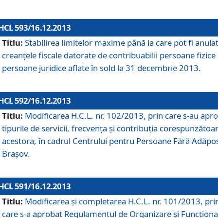
HCL 593/16.12.2013
Titlu:
Stabilirea limitelor maxime până la care pot fi anula
creanţele fiscale datorate de contribuabilii persoane fizice 
persoane juridice aflate în sold la 31 decembrie 2013.
HCL 592/16.12.2013
Titlu:
Modificarea H.C.L. nr. 102/2013, prin care s-au apr
tipurile de servicii, frecvenţa şi contribuţia corespunzătoa
acestora, în cadrul Centrului pentru Persoane Fără Adăpo
Braşov.
HCL 591/16.12.2013
Titlu:
Modificarea şi completarea H.C.L. nr. 101/2013, pri
care s-a aprobat Regulamentul de Organizare şi Funcţion