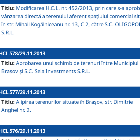
Titlu:
Modificarea H.C.L. nr. 452/2013, prin care s-a aprob
vânzarea directă a terenului aferent spaţiului comercial si
în str. Mihail Kogălniceanu nr. 13, C 2, către S.C. OLIGOPO
S.R.L.
HCL 578/29.11.2013
Titlu:
Aprobarea unui schimb de terenuri între Municipiul
Braşov şi S.C. Sela Investments S.R.L.
HCL 577/29.11.2013
Titlu:
Alipirea terenurilor situate în Braşov, str. Dimitrie
Anghel nr. 2.
HCL 576/29.11.2013