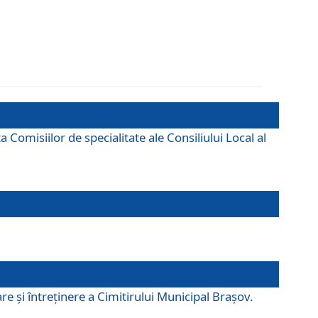
omisiilor de specialitate ale Consiliului Local al
e şi întreţinere a Cimitirului Municipal Braşov.