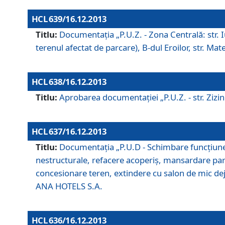
HCL 639/16.12.2013
Titlu:
Documentaţia „P.U.Z. - Zona Centrală: str. Iul
terenul afectat de parcare), B-dul Eroilor, str. Ma
HCL 638/16.12.2013
Titlu:
Aprobarea documentaţiei „P.U.Z. - str. Zizinul
HCL 637/16.12.2013
Titlu:
Documentaţia „P.U.D - Schimbare funcţiune c
nestructurale, refacere acoperiş, mansardare parţi
concesionare teren, extindere cu salon de mic dejun
ANA HOTELS S.A.
HCL 636/16.12.2013