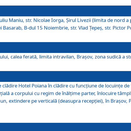
iu Maniu, str. Nicolae Iorga, Şirul Livezii (limita de nord a 
tei Basarab, B-dul 15 Noiembrie, str. Vlad Ţepeş, str. Pictor 
ui, calea ferată, limita intravilan, Braşov, zona sudică a str
lădire Hotel Poiana în clădire cu funcţiune de locuinţe de
ală a corpului cu regim de înălţime parter, înlocuire tâmpl
, extindere pe verticală (deasupra recepţiei), în Braşov, Poi