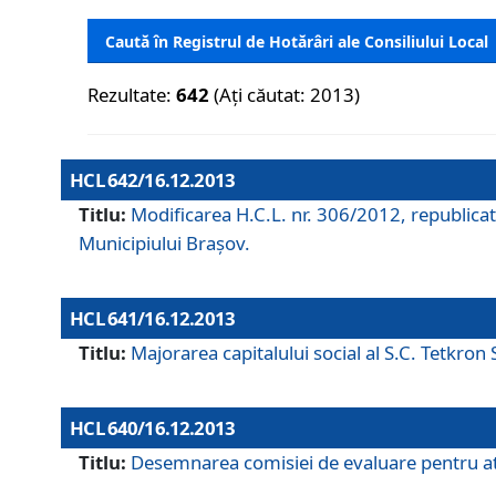
Caută în Registrul de Hotărâri ale Consiliului Local
Rezultate:
642
(Ați căutat: 2013)
HCL 642/16.12.2013
Titlu:
Modificarea H.C.L. nr. 306/2012, republicat
Municipiului Braşov.
HCL 641/16.12.2013
Titlu:
Majorarea capitalului social al S.C. Tetkron 
HCL 640/16.12.2013
Titlu:
Desemnarea comisiei de evaluare pentru atri