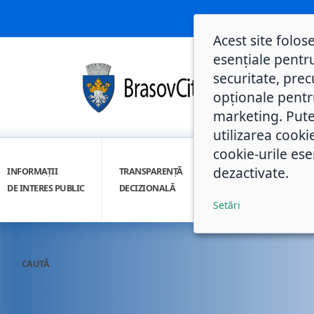
Acest site folos
esențiale pentru
securitate, prec
opționale pentru 
marketing. Pute
utilizarea cooki
cookie-urile ese
dezactivate.
INFORMAȚII
TRANSPARENȚĂ
INTEGRITATE
DE INTERES PUBLIC
DECIZIONALĂ
INSTITUȚIONALĂ
Setări
CAUTĂ