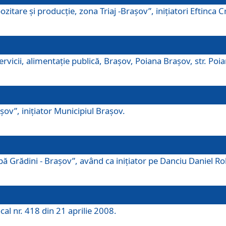
tare şi producţie, zona Triaj -Braşov”, iniţiatori Eftinca Cr
vicii, alimentaţie publică, Braşov, Poiana Braşov, str. Poian
ov”, iniţiator Municipiul Braşov.
 Grădini - Braşov”, având ca iniţiator pe Danciu Daniel Robe
cal nr. 418 din 21 aprilie 2008.