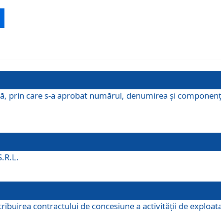
ă, prin care s-a aprobat numărul, denumirea şi componenţa C
S.R.L.
buirea contractului de concesiune a activităţii de exploatar