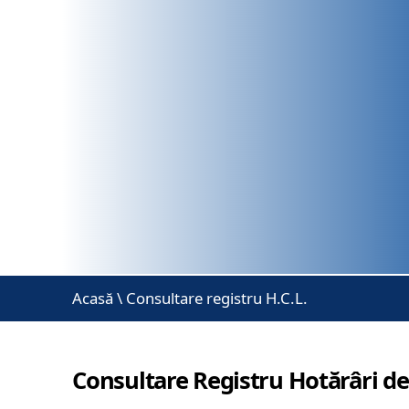
Acasă
\
Consultare registru H.C.L.
Consultare Registru Hotărâri de