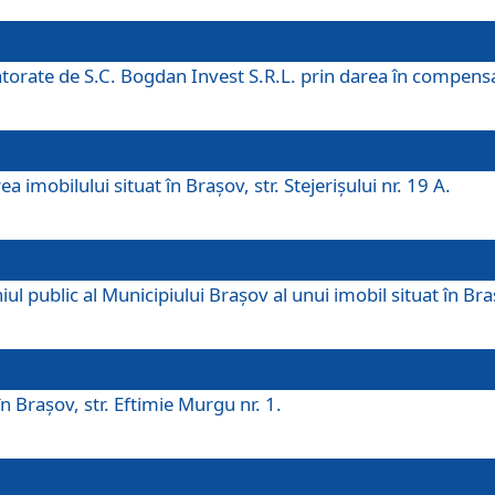
 datorate de S.C. Bogdan Invest S.R.L. prin darea în compens
 imobilului situat în Braşov, str. Stejerişului nr. 19 A.
 public al Municipiului Braşov al unui imobil situat în Braşo
 Braşov, str. Eftimie Murgu nr. 1.