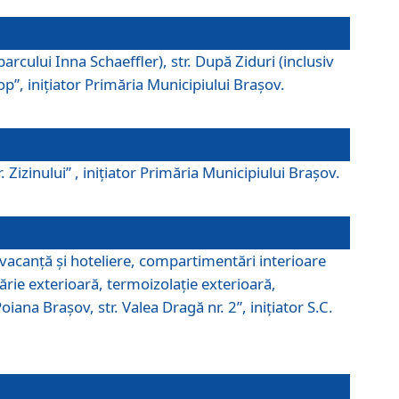
parcului Inna Schaeffler), str. După Ziduri (inclusiv
Pop”, iniţiator Primăria Municipiului Braşov.
. Zizinului” , iniţiator Primăria Municipiului Braşov.
 vacanţă şi hoteliere, compartimentări interioare
ărie exterioară, termoizolaţie exterioară,
ana Braşov, str. Valea Dragă nr. 2”, iniţiator S.C.