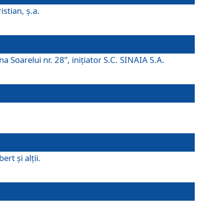
istian, ş.a.
a Soarelui nr. 28”, iniţiator S.C. SINAIA S.A.
rt şi alţii.