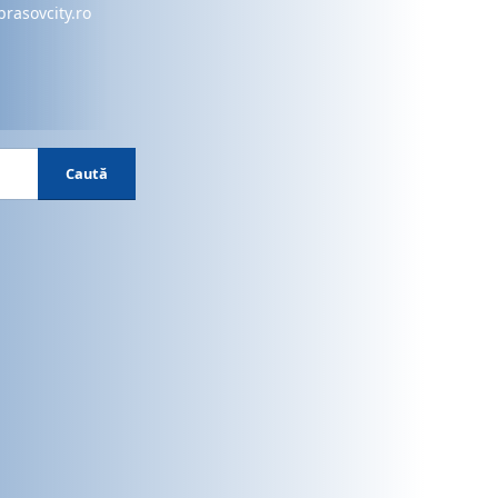
brasovcity.ro
Caută