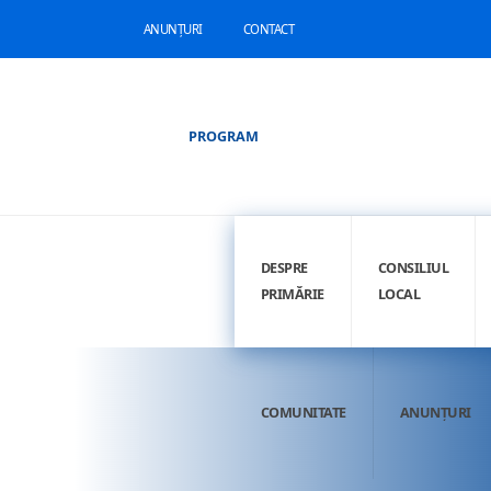
ANUNȚURI
CONTACT
PROGRAM
DESPRE
CONSILIUL
PRIMĂRIE
LOCAL
COMUNITATE
ANUNȚURI