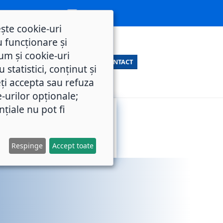
ește cookie-uri
 funcționare și
um și cookie-uri
CONTACT
statistici, conținut și
ți accepta sau refuza
e-urilor opționale;
nțiale nu pot fi
SERVICII
M.O.L.
PUBLICE
Respinge
Accept toate