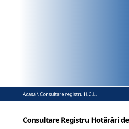
Acasă
\
Consultare registru H.C.L.
Consultare Registru Hotărâri de