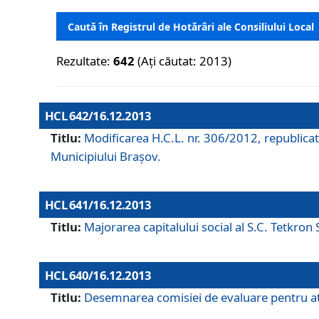
Caută în Registrul de Hotărâri ale Consiliului Local
Rezultate:
642
(Ați căutat: 2013)
HCL 642/16.12.2013
Titlu:
Modificarea H.C.L. nr. 306/2012, republicat
Municipiului Braşov.
HCL 641/16.12.2013
Titlu:
Majorarea capitalului social al S.C. Tetkron 
HCL 640/16.12.2013
Titlu:
Desemnarea comisiei de evaluare pentru atri