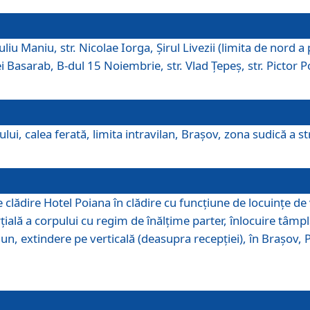
iu Maniu, str. Nicolae Iorga, Şirul Livezii (limita de nord a 
tei Basarab, B-dul 15 Noiembrie, str. Vlad Ţepeş, str. Pictor 
ui, calea ferată, limita intravilan, Braşov, zona sudică a str
lădire Hotel Poiana în clădire cu funcţiune de locuinţe de
ală a corpului cu regim de înălţime parter, înlocuire tâmpl
, extindere pe verticală (deasupra recepţiei), în Braşov, Poi