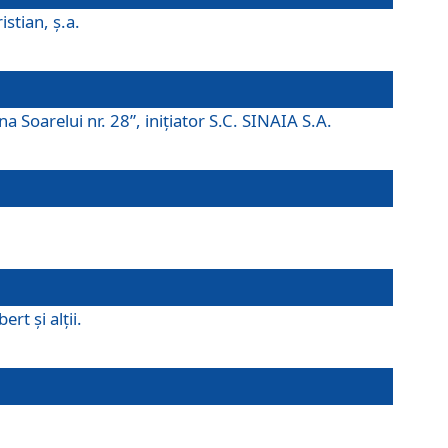
istian, ş.a.
a Soarelui nr. 28”, iniţiator S.C. SINAIA S.A.
rt şi alţii.