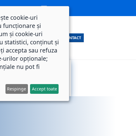
ește cookie-uri
 funcționare și
um și cookie-uri
CONTACT
statistici, conținut și
ți accepta sau refuza
e-urilor opționale;
nțiale nu pot fi
SERVICII
M.O.L.
PUBLICE
Respinge
Accept toate