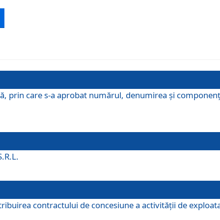
ă, prin care s-a aprobat numărul, denumirea şi componenţa C
S.R.L.
buirea contractului de concesiune a activităţii de exploatar