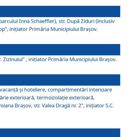
parcului Inna Schaeffler), str. După Ziduri (inclusiv
Pop”, iniţiator Primăria Municipiului Braşov.
. Zizinului” , iniţiator Primăria Municipiului Braşov.
 vacanţă şi hoteliere, compartimentări interioare
ărie exterioară, termoizolaţie exterioară,
ana Braşov, str. Valea Dragă nr. 2”, iniţiator S.C.