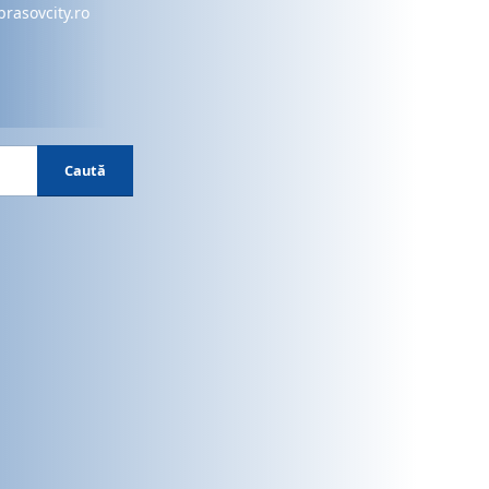
brasovcity.ro
Caută