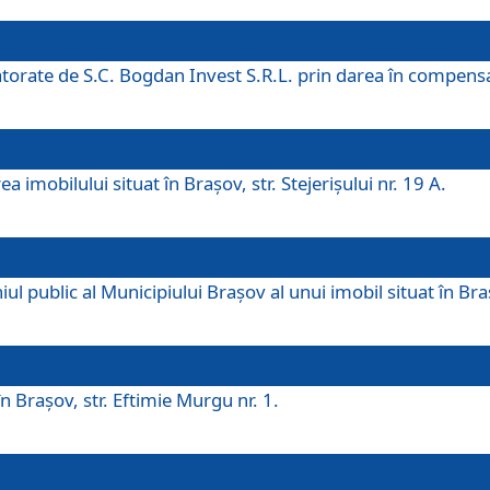
 datorate de S.C. Bogdan Invest S.R.L. prin darea în compens
 imobilului situat în Braşov, str. Stejerişului nr. 19 A.
 public al Municipiului Braşov al unui imobil situat în Braşo
 Braşov, str. Eftimie Murgu nr. 1.