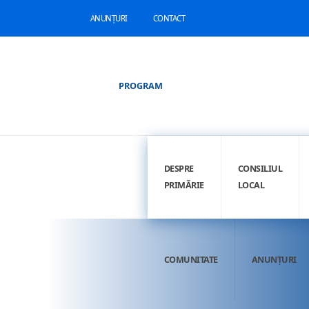
ANUNȚURI
CONTACT
PROGRAM
DESPRE
CONSILIUL
PRIMĂRIE
LOCAL
COMUNITATE
ANUNȚURI