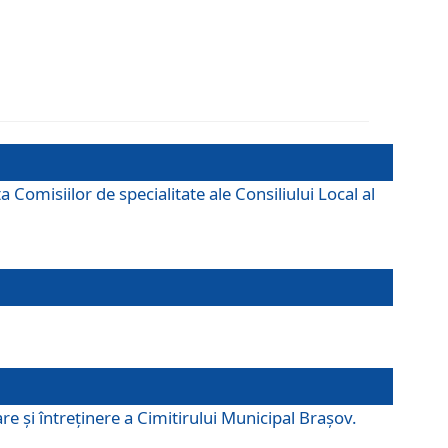
omisiilor de specialitate ale Consiliului Local al
e şi întreţinere a Cimitirului Municipal Braşov.