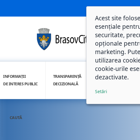
Acest site folos
esențiale pentru
securitate, prec
opționale pentru 
marketing. Pute
utilizarea cooki
cookie-urile ese
dezactivate.
INFORMAȚII
TRANSPARENȚĂ
INTEGRITATE
DE INTERES PUBLIC
DECIZIONALĂ
INSTITUȚIONALĂ
Setări
CAUTĂ