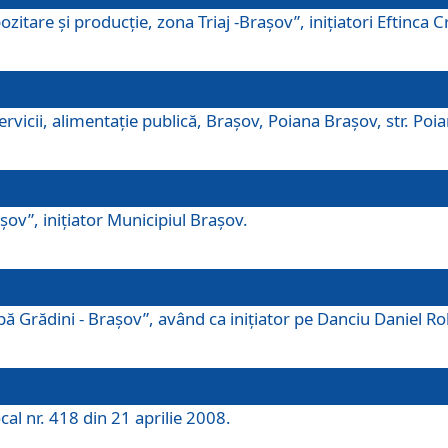
tare şi producţie, zona Triaj -Braşov”, iniţiatori Eftinca Cr
vicii, alimentaţie publică, Braşov, Poiana Braşov, str. Poian
ov”, iniţiator Municipiul Braşov.
 Grădini - Braşov”, având ca iniţiator pe Danciu Daniel Robe
cal nr. 418 din 21 aprilie 2008.