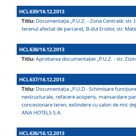
HCL 639/16.12.2013
Titlu:
Documentaţia „P.U.Z. - Zona Centrală: str. Iul
terenul afectat de parcare), B-dul Eroilor, str. Ma
HCL 638/16.12.2013
Titlu:
Aprobarea documentaţiei „P.U.Z. - str. Zizinul
HCL 637/16.12.2013
Titlu:
Documentaţia „P.U.D - Schimbare funcţiune c
nestructurale, refacere acoperiş, mansardare parţi
concesionare teren, extindere cu salon de mic dejun
ANA HOTELS S.A.
HCL 636/16.12.2013