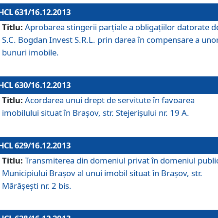
HCL 631/16.12.2013
Titlu:
Aprobarea stingerii parţiale a obligaţiilor datorate d
S.C. Bogdan Invest S.R.L. prin darea în compensare a uno
bunuri imobile.
HCL 630/16.12.2013
Titlu:
Acordarea unui drept de servitute în favoarea
imobilului situat în Braşov, str. Stejerişului nr. 19 A.
HCL 629/16.12.2013
Titlu:
Transmiterea din domeniul privat în domeniul public
Municipiului Braşov al unui imobil situat în Braşov, str.
Mărăşeşti nr. 2 bis.