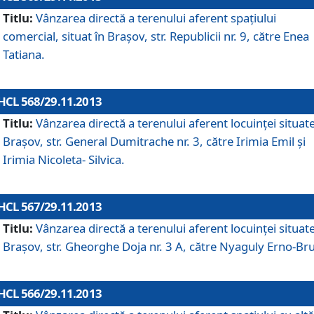
Titlu:
Vânzarea directă a terenului aferent spaţiului
comercial, situat în Braşov, str. Republicii nr. 9, către Enea
Tatiana.
HCL 568/29.11.2013
Titlu:
Vânzarea directă a terenului aferent locuinţei situate
Braşov, str. General Dumitrache nr. 3, către Irimia Emil şi
Irimia Nicoleta- Silvica.
HCL 567/29.11.2013
Titlu:
Vânzarea directă a terenului aferent locuinţei situate
Braşov, str. Gheorghe Doja nr. 3 A, către Nyaguly Erno-Br
HCL 566/29.11.2013