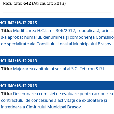
Rezultate:
642
(Ați căutat: 2013)
HCL 642/16.12.2013
Titlu:
Modificarea H.C.L. nr. 306/2012, republicată, prin c
s-a aprobat numărul, denumirea şi componenţa Comisiilo
de specialitate ale Consiliului Local al Municipiului Braşov.
HCL 641/16.12.2013
Titlu:
Majorarea capitalului social al S.C. Tetkron S.R.L.
HCL 640/16.12.2013
Titlu:
Desemnarea comisiei de evaluare pentru atribuirea
contractului de concesiune a activităţii de exploatare şi
întreţinere a Cimitirului Municipal Braşov.