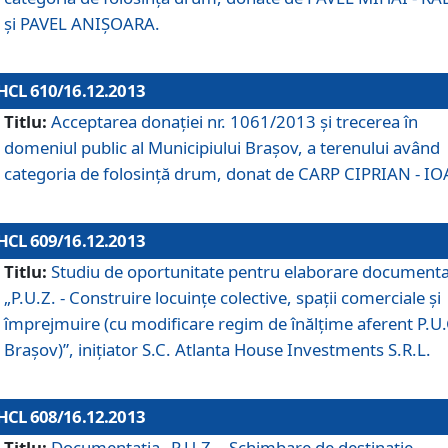
şi PAVEL ANIŞOARA.
HCL 610/16.12.2013
Titlu:
Acceptarea donaţiei nr. 1061/2013 şi trecerea în
domeniul public al Municipiului Braşov, a terenului având
categoria de folosinţă drum, donat de CARP CIPRIAN - IO
HCL 609/16.12.2013
Titlu:
Studiu de oportunitate pentru elaborare documenta
„P.U.Z. - Construire locuinţe colective, spaţii comerciale şi
împrejmuire (cu modificare regim de înălţime aferent P.U.
Braşov)”, iniţiator S.C. Atlanta House Investments S.R.L.
HCL 608/16.12.2013
Titlu:
Documentaţia „P.U.Z. - Schimbare de destinaţie,