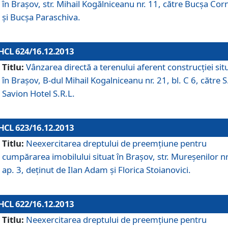
în Braşov, str. Mihail Kogălniceanu nr. 11, către Bucşa Cor
şi Bucşa Paraschiva.
HCL 624/16.12.2013
Titlu:
Vânzarea directă a terenului aferent construcţiei sit
în Braşov, B-dul Mihail Kogalniceanu nr. 21, bl. C 6, către S
Savion Hotel S.R.L.
HCL 623/16.12.2013
Titlu:
Neexercitarea dreptului de preemţiune pentru
cumpărarea imobilului situat în Braşov, str. Mureşenilor nr
ap. 3, deţinut de Ilan Adam şi Florica Stoianovici.
HCL 622/16.12.2013
Titlu:
Neexercitarea dreptului de preemţiune pentru