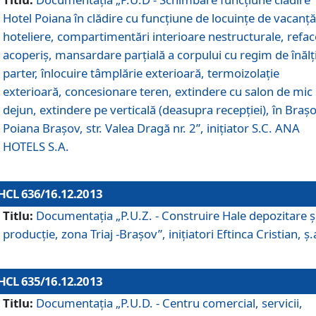
Hotel Poiana în clădire cu funcţiune de locuinţe de vacanţă
hoteliere, compartimentări interioare nestructurale, refa
acoperiş, mansardare parţială a corpului cu regim de înăl
parter, înlocuire tâmplărie exterioară, termoizolaţie
exterioară, concesionare teren, extindere cu salon de mic
dejun, extindere pe verticală (deasupra recepţiei), în Braşo
Poiana Braşov, str. Valea Dragă nr. 2”, iniţiator S.C. ANA
HOTELS S.A.
HCL 636/16.12.2013
Titlu:
Documentaţia „P.U.Z. - Construire Hale depozitare ş
producţie, zona Triaj -Braşov”, iniţiatori Eftinca Cristian, ş.
HCL 635/16.12.2013
Titlu:
Documentaţia „P.U.D. - Centru comercial, servicii,