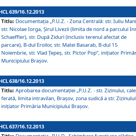
HCL 639/16.12.2013
Titlu:
Documentaţia „P.U.Z. - Zona Centrală: str. Iuliu Man
str. Nicolae Iorga, Şirul Livezii (limita de nord a parcului In
Schaeffler), str. După Ziduri (inclusiv terenul afectat de
parcare), B-dul Eroilor, str. Matei Basarab, B-dul 15
Noiembrie, str. Vlad Ţepeş, str. Pictor Pop”, iniţiator Primă
Municipiului Braşov.
HCL 638/16.12.2013
Titlu:
Aprobarea documentaţiei „P.U.Z. - str. Zizinului, cal
ferată, limita intravilan, Braşov, zona sudică a str. Zizinului
iniţiator Primăria Municipiului Braşov.
HCL 637/16.12.2013
Titlu:
Documentaţia „P.U.D - Schimbare funcţiune clădire