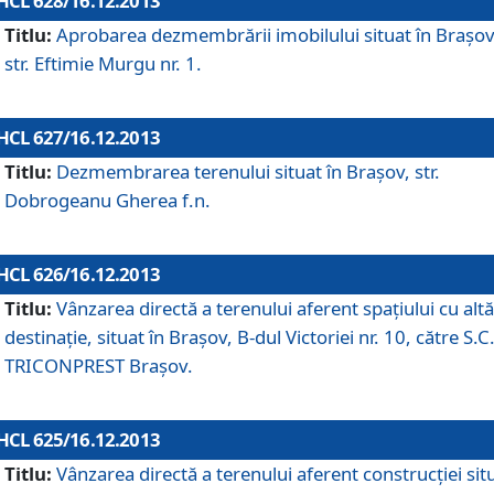
HCL 628/16.12.2013
Titlu:
Aprobarea dezmembrării imobilului situat în Braşov
str. Eftimie Murgu nr. 1.
HCL 627/16.12.2013
Titlu:
Dezmembrarea terenului situat în Braşov, str.
Dobrogeanu Gherea f.n.
HCL 626/16.12.2013
Titlu:
Vânzarea directă a terenului aferent spaţiului cu altă
destinaţie, situat în Braşov, B-dul Victoriei nr. 10, către S.C
TRICONPREST Braşov.
HCL 625/16.12.2013
Titlu:
Vânzarea directă a terenului aferent construcţiei sit