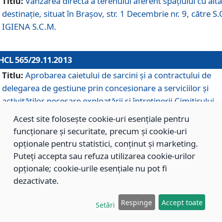
Titlu:
Vânzarea directă a terenului aferent spaţiului cu altă
destinaţie, situat în Braşov, str. 1 Decembrie nr. 9, către S.
IGIENA S.C.M.
HCL 565/29.11.2013
Titlu:
Aprobarea caietului de sarcini şi a contractului de
delegarea de gestiune prin concesionare a serviciilor şi
activităţilor necesare exploatării şi întreţinerii Cimitirului
Municipal Braşov situat în str. Dimitrie Anghel nr. 19.
Acest site folosește cookie-uri esențiale pentru
funcționare și securitate, precum și cookie-uri
opționale pentru statistici, conținut și marketing.
HCL 564/29.11.2013
Puteți accepta sau refuza utilizarea cookie-urilor
Titlu:
Completarea şi modificarea H.C.L. nr. 446/2013, pr
opționale; cookie-urile esențiale nu pot fi
care s-a aprobat studiul de fundamentare pentru
dezactivate.
concesionarea serviciilor de administrare a Cimitirului
Municipal Braşov.
Respinge
Accept toate
Setări