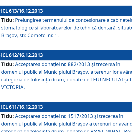
HCL 613/16.12.2013
Titlu:
Prelungirea termenului de concesionare a cabinetel
stomatologice şi laboratoarelor de tehnică dentară, situat
Braşov, str. Cometei nr. 1.
HCL 612/16.12.2013
Titlu:
Acceptarea donaţiei nr. 882/2013 şi trecerea în
domeniul public al Municipiului Braşov, a terenurilor avân
categoria de folosinţă drum, donate de TEIU NECULAI şi 
VICTORIA.
HCL 611/16.12.2013
Titlu:
Acceptarea donaţiei nr. 1517/2013 şi trecerea în
domeniul public al Municipiului Braşov a terenurilor avân
categoria de folosinţă drum, donate de PAVEL MIHAI - R