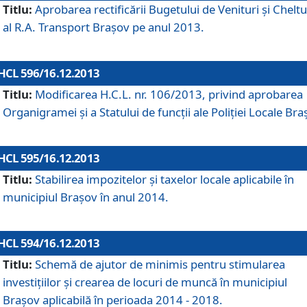
Titlu:
Aprobarea rectificării Bugetului de Venituri şi Cheltui
al R.A. Transport Braşov pe anul 2013.
HCL 596/16.12.2013
Titlu:
Modificarea H.C.L. nr. 106/2013, privind aprobarea
Organigramei şi a Statului de funcţii ale Poliţiei Locale Bra
HCL 595/16.12.2013
Titlu:
Stabilirea impozitelor şi taxelor locale aplicabile în
municipiul Braşov în anul 2014.
HCL 594/16.12.2013
Titlu:
Schemă de ajutor de minimis pentru stimularea
investiţiilor şi crearea de locuri de muncă în municipiul
Braşov aplicabilă în perioada 2014 - 2018.