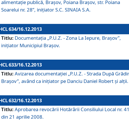
alimentaţie publică, Braşov, Poiana Braşov, str. Poiana
Soarelui nr. 28”, iniţiator S.C. SINAIA S.A.
HCL 634/16.12.2013
Titlu:
Documentaţia „P.U.Z. - Zona La Iepure, Braşov”,
iniţiator Municipiul Braşov.
HCL 633/16.12.2013
Titlu:
Avizarea documentaţiei „P.U.Z. - Strada După Grădin
Braşov”, având ca iniţiator pe Danciu Daniel Robert şi alţii.
HCL 632/16.12.2013
Titlu:
Aprobarea revocării Hotărârii Consiliului Local nr. 4
din 21 aprilie 2008.