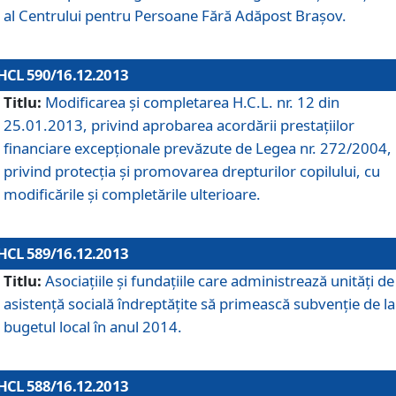
al Centrului pentru Persoane Fără Adăpost Braşov.
HCL 590/16.12.2013
Titlu:
Modificarea şi completarea H.C.L. nr. 12 din
25.01.2013, privind aprobarea acordării prestaţiilor
financiare excepţionale prevăzute de Legea nr. 272/2004,
privind protecţia şi promovarea drepturilor copilului, cu
modificările şi completările ulterioare.
HCL 589/16.12.2013
Titlu:
Asociaţiile şi fundaţiile care administrează unităţi de
asistenţă socială îndreptăţite să primească subvenţie de la
bugetul local în anul 2014.
HCL 588/16.12.2013