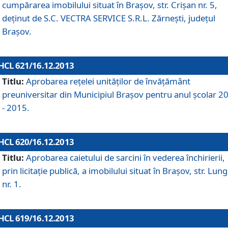
cumpărarea imobilului situat în Braşov, str. Crişan nr. 5,
deţinut de S.C. VECTRA SERVICE S.R.L. Zărneşti, judeţul
Braşov.
HCL 621/16.12.2013
Titlu:
Aprobarea reţelei unităţilor de învăţământ
preuniversitar din Municipiul Braşov pentru anul şcolar 2
- 2015.
HCL 620/16.12.2013
Titlu:
Aprobarea caietului de sarcini în vederea închirierii,
prin licitaţie publică, a imobilului situat în Braşov, str. Lun
nr. 1.
HCL 619/16.12.2013