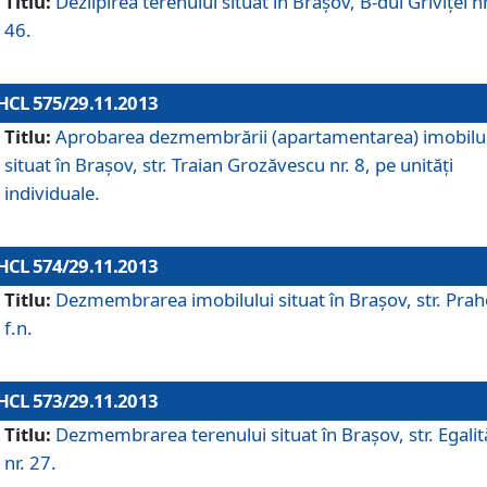
Titlu:
Dezlipirea terenului situat în Braşov, B-dul Griviţei nr
46.
HCL 575/29.11.2013
Titlu:
Aprobarea dezmembrării (apartamentarea) imobilu
situat în Braşov, str. Traian Grozăvescu nr. 8, pe unităţi
individuale.
HCL 574/29.11.2013
Titlu:
Dezmembrarea imobilului situat în Braşov, str. Pra
f.n.
HCL 573/29.11.2013
Titlu:
Dezmembrarea terenului situat în Braşov, str. Egalită
nr. 27.