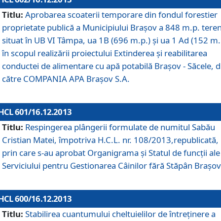
Titlu:
Aprobarea scoaterii temporare din fondul forestier
proprietate publică a Municipiului Braşov a 848 m.p. tere
situat în UB VI Tâmpa, ua 1B (696 m.p.) şi ua 1 Ad (152 m.
în scopul realizării proiectului Extinderea şi reabilitarea
conductei de alimentare cu apă potabilă Braşov - Săcele, 
către COMPANIA APA Braşov S.A.
HCL 601/16.12.2013
Titlu:
Respingerea plângerii formulate de numitul Sabău
Cristian Matei, împotriva H.C.L. nr. 108/2013,republicată,
prin care s-au aprobat Organigrama şi Statul de funcţii ale
Serviciului pentru Gestionarea Câinilor fără Stăpân Braşov
HCL 600/16.12.2013
Titlu:
Stabilirea cuantumului cheltuielilor de întreţinere a