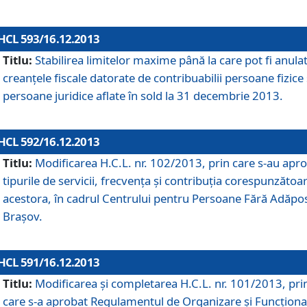
HCL 593/16.12.2013
Titlu:
Stabilirea limitelor maxime până la care pot fi anula
creanţele fiscale datorate de contribuabilii persoane fizice 
persoane juridice aflate în sold la 31 decembrie 2013.
HCL 592/16.12.2013
Titlu:
Modificarea H.C.L. nr. 102/2013, prin care s-au apr
tipurile de servicii, frecvenţa şi contribuţia corespunzătoa
acestora, în cadrul Centrului pentru Persoane Fără Adăpo
Braşov.
HCL 591/16.12.2013
Titlu:
Modificarea şi completarea H.C.L. nr. 101/2013, pri
care s-a aprobat Regulamentul de Organizare şi Funcţion