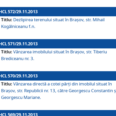
HCL 572/29.11.2013
Titlu:
Dezlipirea terenului situat în Braşov, str. Mihail
Kogălniceanu f.n.
HCL 571/29.11.2013
Titlu:
Vânzarea imobilului situat în Braşov, str. Tiberiu
Brediceanu nr. 3.
HCL 570/29.11.2013
Titlu:
Vânzarea directă a cotei părţi din imobilul situat în
Braşov, str. Republicii nr. 13, către Georgescu Constantin ş
Georgescu Mariane.
HCL 569/29.11.2013