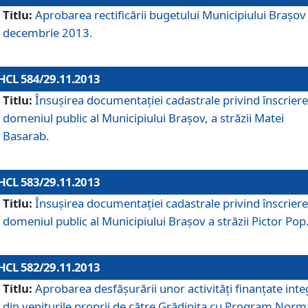
Titlu:
Aprobarea rectificării bugetului Municipiului Braşov 
decembrie 2013.
HCL 584/29.11.2013
Titlu:
Însuşirea documentaţiei cadastrale privind înscriere
domeniul public al Municipiului Braşov, a străzii Matei
Basarab.
HCL 583/29.11.2013
Titlu:
Însuşirea documentaţiei cadastrale privind înscriere
domeniul public al Municipiului Braşov a străzii Pictor Pop
HCL 582/29.11.2013
Titlu:
Aprobarea desfăşurării unor activităţi finanţate inte
din veniturile proprii de către Grădiniţa cu Program Norm