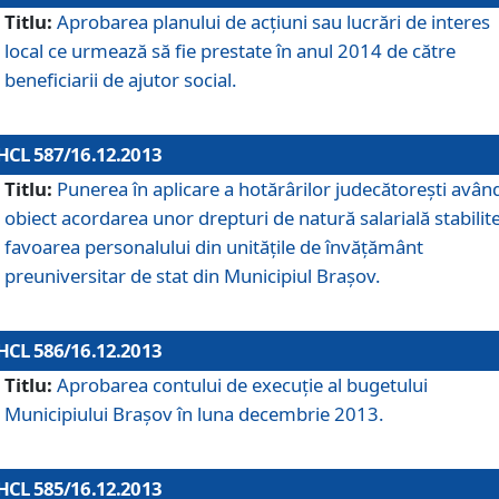
Titlu:
Aprobarea planului de acţiuni sau lucrări de interes
local ce urmează să fie prestate în anul 2014 de către
beneficiarii de ajutor social.
HCL 587/16.12.2013
Titlu:
Punerea în aplicare a hotărârilor judecătoreşti avân
obiect acordarea unor drepturi de natură salarială stabilite
favoarea personalului din unităţile de învăţământ
preuniversitar de stat din Municipiul Braşov.
HCL 586/16.12.2013
Titlu:
Aprobarea contului de execuţie al bugetului
Municipiului Braşov în luna decembrie 2013.
HCL 585/16.12.2013