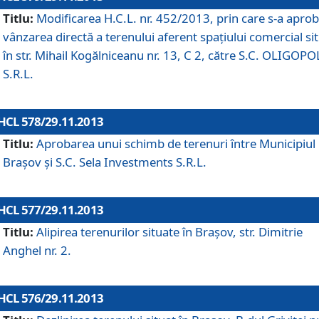
Titlu:
Modificarea H.C.L. nr. 452/2013, prin care s-a aprob
vânzarea directă a terenului aferent spaţiului comercial si
în str. Mihail Kogălniceanu nr. 13, C 2, către S.C. OLIGOPO
S.R.L.
HCL 578/29.11.2013
Titlu:
Aprobarea unui schimb de terenuri între Municipiul
Braşov şi S.C. Sela Investments S.R.L.
HCL 577/29.11.2013
Titlu:
Alipirea terenurilor situate în Braşov, str. Dimitrie
Anghel nr. 2.
HCL 576/29.11.2013