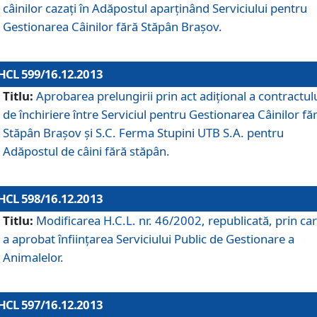
câinilor cazaţi în Adăpostul aparţinând Serviciului pentru
Gestionarea Câinilor fără Stăpân Braşov.
HCL 599/16.12.2013
Titlu:
Aprobarea prelungirii prin act adiţional a contractul
de închiriere între Serviciul pentru Gestionarea Câinilor fă
Stăpân Braşov şi S.C. Ferma Stupini UTB S.A. pentru
Adăpostul de câini fără stăpân.
HCL 598/16.12.2013
Titlu:
Modificarea H.C.L. nr. 46/2002, republicată, prin car
a aprobat înfiinţarea Serviciului Public de Gestionare a
Animalelor.
HCL 597/16.12.2013