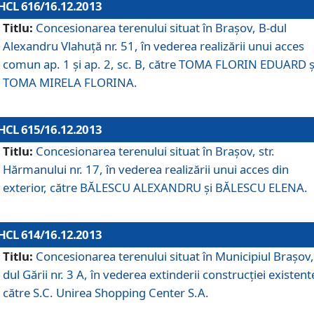
HCL 616/16.12.2013
Titlu:
Concesionarea terenului situat în Braşov, B-dul
Alexandru Vlahuţă nr. 51, în vederea realizării unui acces
comun ap. 1 şi ap. 2, sc. B, către TOMA FLORIN EDUARD ş
TOMA MIRELA FLORINA.
HCL 615/16.12.2013
Titlu:
Concesionarea terenului situat în Braşov, str.
Hărmanului nr. 17, în vederea realizării unui acces din
exterior, către BĂLESCU ALEXANDRU şi BĂLESCU ELENA.
HCL 614/16.12.2013
Titlu:
Concesionarea terenului situat în Municipiul Braşov,
dul Gării nr. 3 A, în vederea extinderii construcţiei existent
către S.C. Unirea Shopping Center S.A.