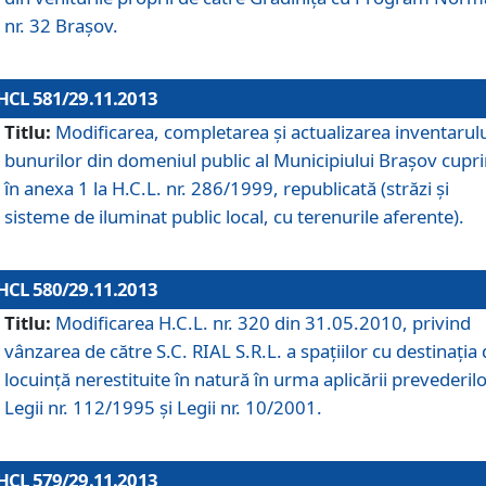
nr. 32 Braşov.
HCL 581/29.11.2013
Titlu:
Modificarea, completarea şi actualizarea inventarul
bunurilor din domeniul public al Municipiului Braşov cupr
în anexa 1 la H.C.L. nr. 286/1999, republicată (străzi şi
sisteme de iluminat public local, cu terenurile aferente).
HCL 580/29.11.2013
Titlu:
Modificarea H.C.L. nr. 320 din 31.05.2010, privind
vânzarea de către S.C. RIAL S.R.L. a spaţiilor cu destinaţia
locuinţă nerestituite în natură în urma aplicării prevederil
Legii nr. 112/1995 şi Legii nr. 10/2001.
HCL 579/29.11.2013