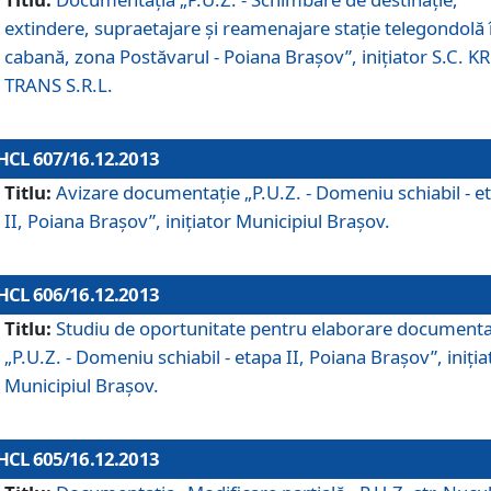
extindere, supraetajare şi reamenajare staţie telegondolă 
cabană, zona Postăvarul - Poiana Braşov”, iniţiator S.C. 
TRANS S.R.L.
HCL 607/16.12.2013
Titlu:
Avizare documentaţie „P.U.Z. - Domeniu schiabil - e
II, Poiana Braşov”, iniţiator Municipiul Braşov.
HCL 606/16.12.2013
Titlu:
Studiu de oportunitate pentru elaborare documenta
„P.U.Z. - Domeniu schiabil - etapa II, Poiana Braşov”, iniţia
Municipiul Braşov.
HCL 605/16.12.2013