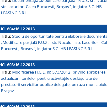
Titlu:
Documentaţia „Modificare parţială - P.U.Z. str. Nucul
str. Lacurilor -Calea Bucureşti, Braşov”, iniţiator S.C. HB
LEASING S.R.L.
HCL 604/16.12.2013
Titlu:
Studiu de oportunitate pentru elaborare documenta
„Modificare parţială P.U.Z. - str. Nucului - str. Lacurilor - Ca
Bucureşti, Braşov”, iniţiator S.C. HB LEASING S.R.L.
HCL 603/16.12.2013
Titlu:
Modificarea H.C.L. nr. 573/2012, privind aprobarea
actualizării tarifelor pentru activităţile desfăşurate de
prestatorii serviciilor publice delegate, pe raza municipiulu
Braşov.
HCL 602/16.12.2013