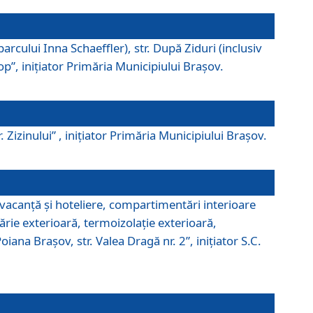
parcului Inna Schaeffler), str. După Ziduri (inclusiv
Pop”, iniţiator Primăria Municipiului Braşov.
. Zizinului” , iniţiator Primăria Municipiului Braşov.
 vacanţă şi hoteliere, compartimentări interioare
ărie exterioară, termoizolaţie exterioară,
ana Braşov, str. Valea Dragă nr. 2”, iniţiator S.C.