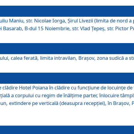
iu Maniu, str. Nicolae Iorga, Şirul Livezii (limita de nord a 
tei Basarab, B-dul 15 Noiembrie, str. Vlad Ţepeş, str. Pictor 
ui, calea ferată, limita intravilan, Braşov, zona sudică a str
lădire Hotel Poiana în clădire cu funcţiune de locuinţe de
ală a corpului cu regim de înălţime parter, înlocuire tâmpl
, extindere pe verticală (deasupra recepţiei), în Braşov, Poi