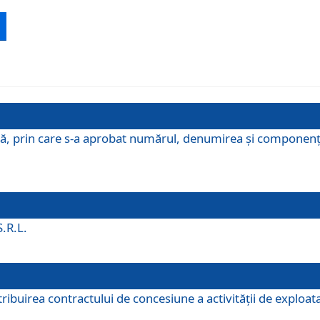
ă, prin care s-a aprobat numărul, denumirea şi componenţa C
S.R.L.
buirea contractului de concesiune a activităţii de exploatar