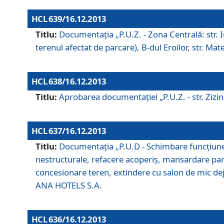
HCL 639/16.12.2013
Titlu:
Documentaţia „P.U.Z. - Zona Centrală: str. Iul
terenul afectat de parcare), B-dul Eroilor, str. Ma
HCL 638/16.12.2013
Titlu:
Aprobarea documentaţiei „P.U.Z. - str. Zizinul
HCL 637/16.12.2013
Titlu:
Documentaţia „P.U.D - Schimbare funcţiune c
nestructurale, refacere acoperiş, mansardare parţi
concesionare teren, extindere cu salon de mic dejun
ANA HOTELS S.A.
HCL 636/16.12.2013