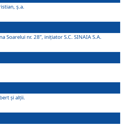
istian, ş.a.
a Soarelui nr. 28”, iniţiator S.C. SINAIA S.A.
rt şi alţii.