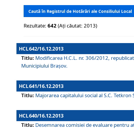
Caută în Registrul de Hotărâri ale Consiliului Local
Rezultate:
642
(Ați căutat: 2013)
HCL 642/16.12.2013
Titlu:
Modificarea H.C.L. nr. 306/2012, republicat
Municipiului Braşov.
HCL 641/16.12.2013
Titlu:
Majorarea capitalului social al S.C. Tetkron 
HCL 640/16.12.2013
Titlu:
Desemnarea comisiei de evaluare pentru atri