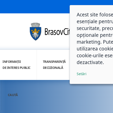
Acest site folos
esențiale pentru
securitate, prec
opționale pentru 
marketing. Pute
utilizarea cooki
cookie-urile ese
dezactivate.
INFORMAȚII
TRANSPARENȚĂ
INTEGRITATE
DE INTERES PUBLIC
DECIZIONALĂ
INSTITUȚIONALĂ
Setări
CAUTĂ