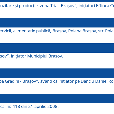
tare şi producţie, zona Triaj -Braşov”, iniţiatori Eftinca Cr
vicii, alimentaţie publică, Braşov, Poiana Braşov, str. Poian
ov”, iniţiator Municipiul Braşov.
 Grădini - Braşov”, având ca iniţiator pe Danciu Daniel Robe
cal nr. 418 din 21 aprilie 2008.