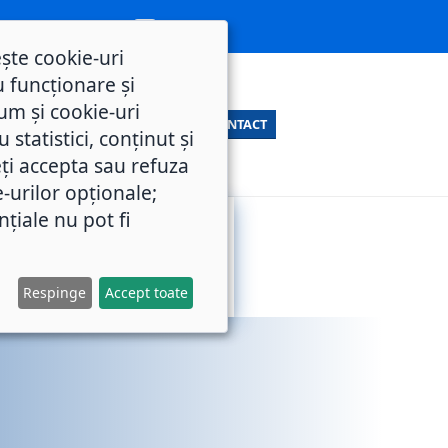
ește cookie-uri
 funcționare și
um și cookie-uri
CONTACT
statistici, conținut și
ți accepta sau refuza
e-urilor opționale;
nțiale nu pot fi
SERVICII
M.O.L.
PUBLICE
Respinge
Accept toate