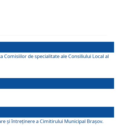
omisiilor de specialitate ale Consiliului Local al
e şi întreţinere a Cimitirului Municipal Braşov.