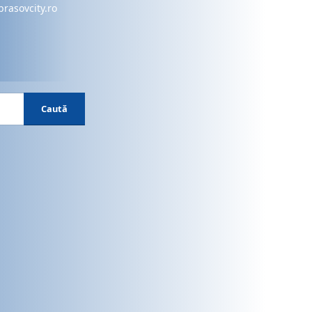
brasovcity.ro
Caută