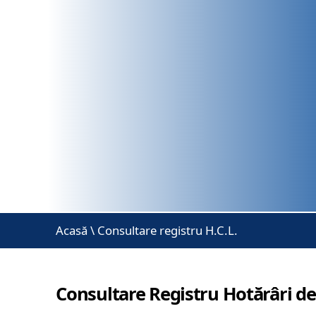
Acasă
\
Consultare registru H.C.L.
Consultare Registru Hotărâri de