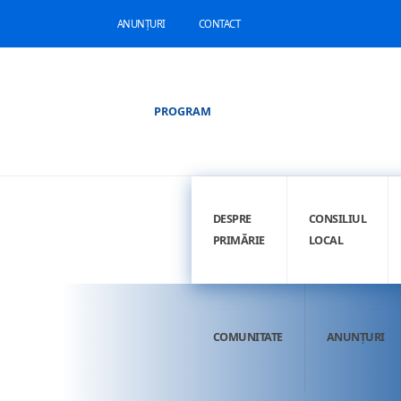
ANUNȚURI
CONTACT
PROGRAM
DESPRE
CONSILIUL
PRIMĂRIE
LOCAL
COMUNITATE
ANUNȚURI