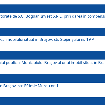
 datorate de S.C. Bogdan Invest S.R.L. prin darea în compens
 imobilului situat în Braşov, str. Stejerişului nr. 19 A.
 public al Municipiului Braşov al unui imobil situat în Braşo
 Braşov, str. Eftimie Murgu nr. 1.