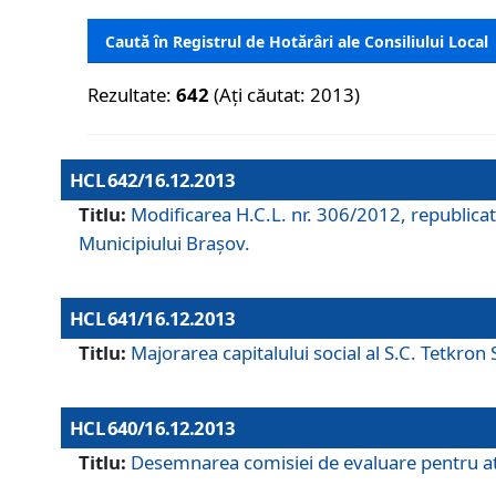
Caută în Registrul de Hotărâri ale Consiliului Local
Rezultate:
642
(Ați căutat: 2013)
HCL 642/16.12.2013
Titlu:
Modificarea H.C.L. nr. 306/2012, republicat
Municipiului Braşov.
HCL 641/16.12.2013
Titlu:
Majorarea capitalului social al S.C. Tetkron 
HCL 640/16.12.2013
Titlu:
Desemnarea comisiei de evaluare pentru atri