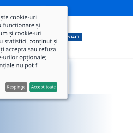
ește cookie-uri
 funcționare și
um și cookie-uri
CONTACT
statistici, conținut și
ți accepta sau refuza
e-urilor opționale;
nțiale nu pot fi
SERVICII
M.O.L.
PUBLICE
Respinge
Accept toate