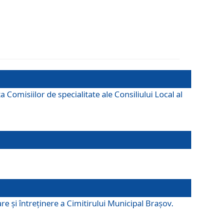
omisiilor de specialitate ale Consiliului Local al
e şi întreţinere a Cimitirului Municipal Braşov.