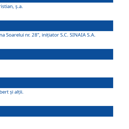
istian, ş.a.
a Soarelui nr. 28”, iniţiator S.C. SINAIA S.A.
rt şi alţii.