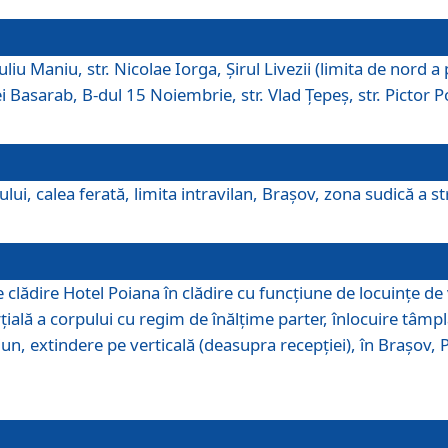
iu Maniu, str. Nicolae Iorga, Şirul Livezii (limita de nord a 
tei Basarab, B-dul 15 Noiembrie, str. Vlad Ţepeş, str. Pictor 
ui, calea ferată, limita intravilan, Braşov, zona sudică a str
lădire Hotel Poiana în clădire cu funcţiune de locuinţe de
ală a corpului cu regim de înălţime parter, înlocuire tâmpl
, extindere pe verticală (deasupra recepţiei), în Braşov, Poi