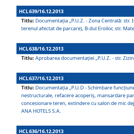
HCL 639/16.12.2013
Titlu:
Documentaţia „P.U.Z. - Zona Centrală: str. Iul
terenul afectat de parcare), B-dul Eroilor, str. Ma
HCL 638/16.12.2013
Titlu:
Aprobarea documentaţiei „P.U.Z. - str. Zizinul
HCL 637/16.12.2013
Titlu:
Documentaţia „P.U.D - Schimbare funcţiune c
nestructurale, refacere acoperiş, mansardare parţi
concesionare teren, extindere cu salon de mic dejun
ANA HOTELS S.A.
HCL 636/16.12.2013