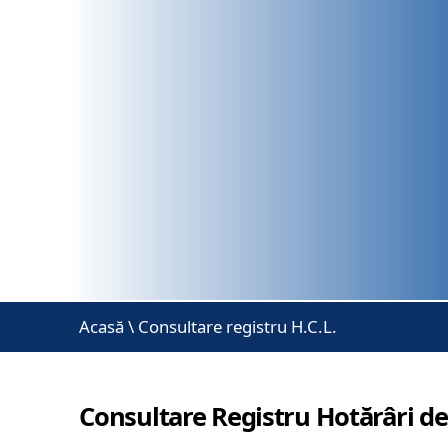
Acasă
\
Consultare registru H.C.L.
Consultare Registru Hotărâri de