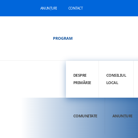
ANUNȚURI
CONTACT
PROGRAM
DESPRE
CONSILIUL
PRIMĂRIE
LOCAL
COMUNITATE
ANUNȚURI