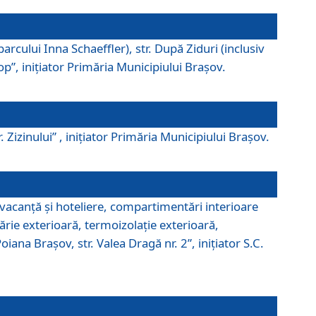
parcului Inna Schaeffler), str. După Ziduri (inclusiv
Pop”, iniţiator Primăria Municipiului Braşov.
. Zizinului” , iniţiator Primăria Municipiului Braşov.
 vacanţă şi hoteliere, compartimentări interioare
ărie exterioară, termoizolaţie exterioară,
ana Braşov, str. Valea Dragă nr. 2”, iniţiator S.C.