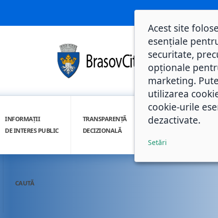
Acest site folos
esențiale pentru
securitate, prec
opționale pentru 
marketing. Pute
utilizarea cooki
cookie-urile ese
dezactivate.
INFORMAȚII
TRANSPARENȚĂ
INTEGRITATE
DE INTERES PUBLIC
DECIZIONALĂ
INSTITUȚIONALĂ
Setări
CAUTĂ