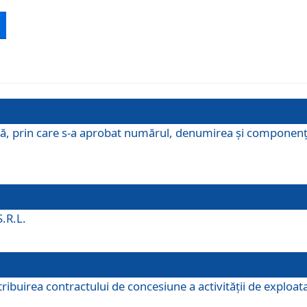
ă, prin care s-a aprobat numărul, denumirea şi componenţa C
S.R.L.
buirea contractului de concesiune a activităţii de exploatar