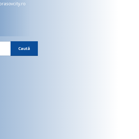
brasovcity.ro
Caută