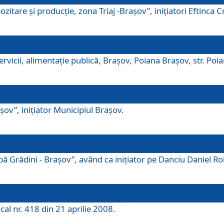
tare şi producţie, zona Triaj -Braşov”, iniţiatori Eftinca Cr
vicii, alimentaţie publică, Braşov, Poiana Braşov, str. Poian
ov”, iniţiator Municipiul Braşov.
 Grădini - Braşov”, având ca iniţiator pe Danciu Daniel Robe
cal nr. 418 din 21 aprilie 2008.