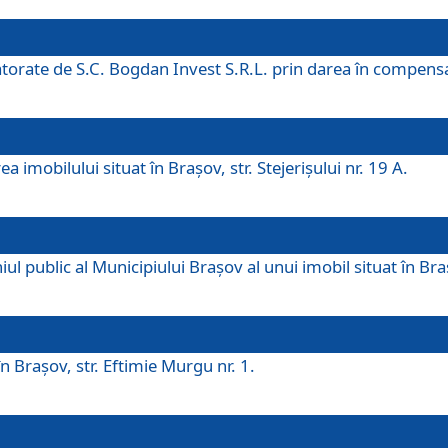
 datorate de S.C. Bogdan Invest S.R.L. prin darea în compens
 imobilului situat în Braşov, str. Stejerişului nr. 19 A.
 public al Municipiului Braşov al unui imobil situat în Braşo
 Braşov, str. Eftimie Murgu nr. 1.