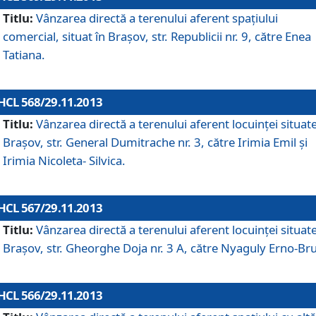
Titlu:
Vânzarea directă a terenului aferent spaţiului
comercial, situat în Braşov, str. Republicii nr. 9, către Enea
Tatiana.
HCL 568/29.11.2013
Titlu:
Vânzarea directă a terenului aferent locuinţei situate
Braşov, str. General Dumitrache nr. 3, către Irimia Emil şi
Irimia Nicoleta- Silvica.
HCL 567/29.11.2013
Titlu:
Vânzarea directă a terenului aferent locuinţei situate
Braşov, str. Gheorghe Doja nr. 3 A, către Nyaguly Erno-Br
HCL 566/29.11.2013