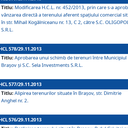
Titlu:
Modificarea H.C.L. nr. 452/2013, prin care s-a aprob
vânzarea directă a terenului aferent spaţiului comercial si
în str. Mihail Kogălniceanu nr. 13, C 2, către S.C. OLIGOPO
S.R.L.
HCL 578/29.11.2013
Titlu:
Aprobarea unui schimb de terenuri între Municipiul
Braşov şi S.C. Sela Investments S.R.L.
HCL 577/29.11.2013
Titlu:
Alipirea terenurilor situate în Braşov, str. Dimitrie
Anghel nr. 2.
HCL 576/29.11.2013