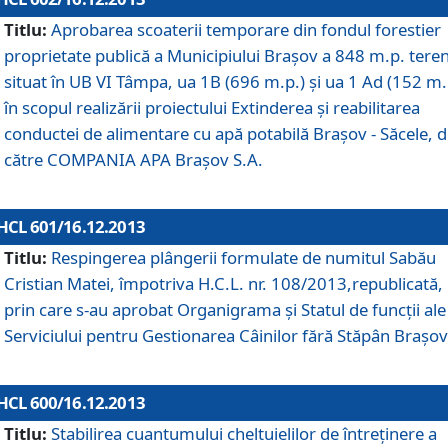
Titlu:
Aprobarea scoaterii temporare din fondul forestier
proprietate publică a Municipiului Braşov a 848 m.p. tere
situat în UB VI Tâmpa, ua 1B (696 m.p.) şi ua 1 Ad (152 m.
în scopul realizării proiectului Extinderea şi reabilitarea
conductei de alimentare cu apă potabilă Braşov - Săcele, 
către COMPANIA APA Braşov S.A.
HCL 601/16.12.2013
Titlu:
Respingerea plângerii formulate de numitul Sabău
Cristian Matei, împotriva H.C.L. nr. 108/2013,republicată,
prin care s-au aprobat Organigrama şi Statul de funcţii ale
Serviciului pentru Gestionarea Câinilor fără Stăpân Braşov
HCL 600/16.12.2013
Titlu:
Stabilirea cuantumului cheltuielilor de întreţinere a