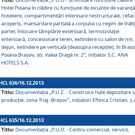
Hotel Poiana în clădire cu funcţiune de locuinţe de vacanţă
hoteliere, compartimentări interioare nestructurale, refa
acoperiş, mansardare parţială a corpului cu regim de înăl
parter, înlocuire tâmplărie exterioară, termoizolaţie
exterioară, concesionare teren, extindere cu salon de mic
dejun, extindere pe verticală (deasupra recepţiei), în Braşo
Poiana Braşov, str. Valea Dragă nr. 2”, iniţiator S.C. ANA
HOTELS S.A.
HCL 636/16.12.2013
Titlu:
Documentaţia „P.U.Z. - Construire Hale depozitare ş
producţie, zona Triaj -Braşov”, iniţiatori Eftinca Cristian, ş.
HCL 635/16.12.2013
Titlu:
Documentaţia „P.U.D. - Centru comercial, servicii,