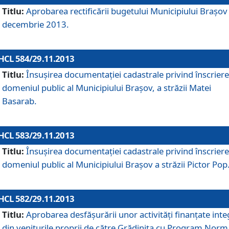
Titlu:
Aprobarea rectificării bugetului Municipiului Braşov 
decembrie 2013.
HCL 584/29.11.2013
Titlu:
Însuşirea documentaţiei cadastrale privind înscriere
domeniul public al Municipiului Braşov, a străzii Matei
Basarab.
HCL 583/29.11.2013
Titlu:
Însuşirea documentaţiei cadastrale privind înscriere
domeniul public al Municipiului Braşov a străzii Pictor Pop
HCL 582/29.11.2013
Titlu:
Aprobarea desfăşurării unor activităţi finanţate inte
din veniturile proprii de către Grădiniţa cu Program Norm