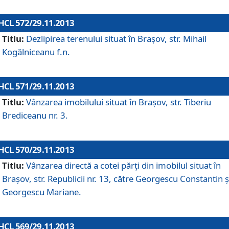
HCL 572/29.11.2013
Titlu:
Dezlipirea terenului situat în Braşov, str. Mihail
Kogălniceanu f.n.
HCL 571/29.11.2013
Titlu:
Vânzarea imobilului situat în Braşov, str. Tiberiu
Brediceanu nr. 3.
HCL 570/29.11.2013
Titlu:
Vânzarea directă a cotei părţi din imobilul situat în
Braşov, str. Republicii nr. 13, către Georgescu Constantin ş
Georgescu Mariane.
HCL 569/29.11.2013