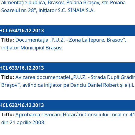
alimentaţie publică, Braşov, Poiana Braşov, str. Poiana
Soarelui nr. 28”, iniţiator S.C. SINAIA S.A.
HCL 634/16.12.2013
Titlu:
Documentaţia „P.U.Z. - Zona La Iepure, Braşov”,
iniţiator Municipiul Braşov.
HCL 633/16.12.2013
Titlu:
Avizarea documentaţiei „P.U.Z. - Strada După Grădin
Braşov”, având ca iniţiator pe Danciu Daniel Robert şi alţii.
HCL 632/16.12.2013
Titlu:
Aprobarea revocării Hotărârii Consiliului Local nr. 4
din 21 aprilie 2008.