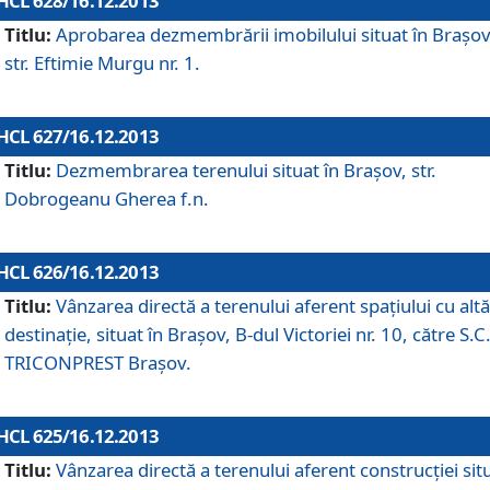
HCL 628/16.12.2013
Titlu:
Aprobarea dezmembrării imobilului situat în Braşov
str. Eftimie Murgu nr. 1.
HCL 627/16.12.2013
Titlu:
Dezmembrarea terenului situat în Braşov, str.
Dobrogeanu Gherea f.n.
HCL 626/16.12.2013
Titlu:
Vânzarea directă a terenului aferent spaţiului cu altă
destinaţie, situat în Braşov, B-dul Victoriei nr. 10, către S.C
TRICONPREST Braşov.
HCL 625/16.12.2013
Titlu:
Vânzarea directă a terenului aferent construcţiei sit