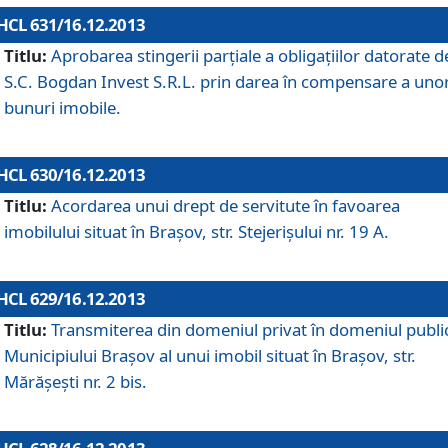
HCL 631/16.12.2013
Titlu:
Aprobarea stingerii parţiale a obligaţiilor datorate d
S.C. Bogdan Invest S.R.L. prin darea în compensare a uno
bunuri imobile.
HCL 630/16.12.2013
Titlu:
Acordarea unui drept de servitute în favoarea
imobilului situat în Braşov, str. Stejerişului nr. 19 A.
HCL 629/16.12.2013
Titlu:
Transmiterea din domeniul privat în domeniul public
Municipiului Braşov al unui imobil situat în Braşov, str.
Mărăşeşti nr. 2 bis.