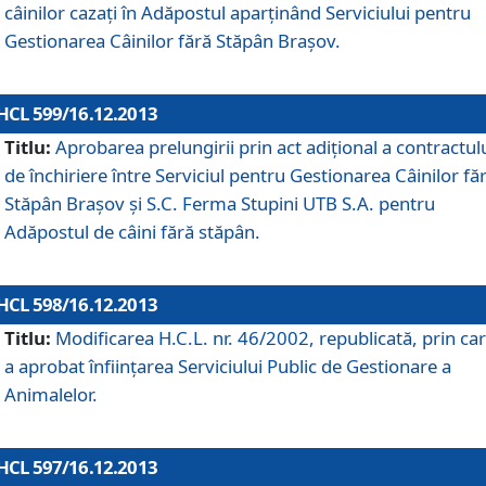
câinilor cazaţi în Adăpostul aparţinând Serviciului pentru
Gestionarea Câinilor fără Stăpân Braşov.
HCL 599/16.12.2013
Titlu:
Aprobarea prelungirii prin act adiţional a contractul
de închiriere între Serviciul pentru Gestionarea Câinilor fă
Stăpân Braşov şi S.C. Ferma Stupini UTB S.A. pentru
Adăpostul de câini fără stăpân.
HCL 598/16.12.2013
Titlu:
Modificarea H.C.L. nr. 46/2002, republicată, prin car
a aprobat înfiinţarea Serviciului Public de Gestionare a
Animalelor.
HCL 597/16.12.2013