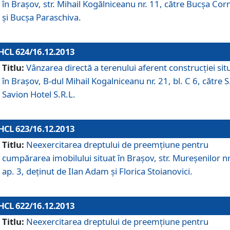
în Braşov, str. Mihail Kogălniceanu nr. 11, către Bucşa Cor
şi Bucşa Paraschiva.
HCL 624/16.12.2013
Titlu:
Vânzarea directă a terenului aferent construcţiei sit
în Braşov, B-dul Mihail Kogalniceanu nr. 21, bl. C 6, către S
Savion Hotel S.R.L.
HCL 623/16.12.2013
Titlu:
Neexercitarea dreptului de preemţiune pentru
cumpărarea imobilului situat în Braşov, str. Mureşenilor nr
ap. 3, deţinut de Ilan Adam şi Florica Stoianovici.
HCL 622/16.12.2013
Titlu:
Neexercitarea dreptului de preemţiune pentru