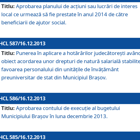
Titlu:
Aprobarea planului de acţiuni sau lucrări de interes
local ce urmează să fie prestate în anul 2014 de către
beneficiarii de ajutor social.
HCL 587/16.12.2013
Titlu:
Punerea în aplicare a hotărârilor judecătoreşti avân
obiect acordarea unor drepturi de natură salarială stabilite
favoarea personalului din unităţile de învăţământ
preuniversitar de stat din Municipiul Braşov.
HCL 586/16.12.2013
Titlu:
Aprobarea contului de execuţie al bugetului
Municipiului Braşov în luna decembrie 2013.
HCL 585/16.12.2013