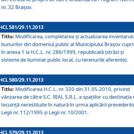
nr. 32 Braşov.
HCL 581/29.11.2013
Titlu:
Modificarea, completarea şi actualizarea inventarul
bunurilor din domeniul public al Municipiului Braşov cupr
în anexa 1 la H.C.L. nr. 286/1999, republicată (străzi şi
sisteme de iluminat public local, cu terenurile aferente).
HCL 580/29.11.2013
Titlu:
Modificarea H.C.L. nr. 320 din 31.05.2010, privind
vânzarea de către S.C. RIAL S.R.L. a spaţiilor cu destinaţia
locuinţă nerestituite în natură în urma aplicării prevederil
Legii nr. 112/1995 şi Legii nr. 10/2001.
HCL 579/29.11.2013