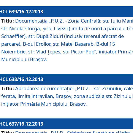
HCL 639/16.12.2013
Titlu:
Documentaţia „P.U.Z. - Zona Centrală: str. Iuliu Man
str. Nicolae Iorga, Şirul Livezii (limita de nord a parcului In
Schaeffler), str. După Ziduri (inclusiv terenul afectat de
parcare), B-dul Eroilor, str. Matei Basarab, B-dul 15
Noiembrie, str. Vlad Ţepeş, str. Pictor Pop”, iniţiator Primă
Municipiului Braşov.
HCL 638/16.12.2013
Titlu:
Aprobarea documentaţiei „P.U.Z. - str. Zizinului, cal
ferată, limita intravilan, Braşov, zona sudică a str. Zizinului
iniţiator Primăria Municipiului Braşov.
HCL 637/16.12.2013
Titlu:
Documentaţia „P.U.D - Schimbare funcţiune clădire