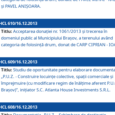
şi PAVEL ANIŞOARA.
HCL 610/16.12.2013
Titlu:
Acceptarea donaţiei nr. 1061/2013 şi trecerea în
domeniul public al Municipiului Braşov, a terenului având
categoria de folosinţă drum, donat de CARP CIPRIAN - IO
HCL 609/16.12.2013
Titlu:
Studiu de oportunitate pentru elaborare documenta
„P.U.Z. - Construire locuinţe colective, spaţii comerciale şi
împrejmuire (cu modificare regim de înălţime aferent P.U.
Braşov)”, iniţiator S.C. Atlanta House Investments S.R.L.
HCL 608/16.12.2013
Titlu:
Documentaţia „P.U.Z. - Schimbare de destinaţie,