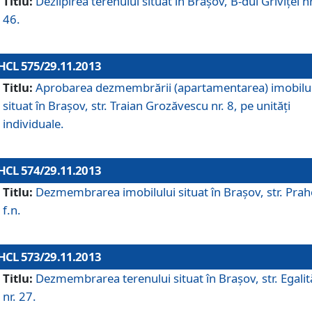
Titlu:
Dezlipirea terenului situat în Braşov, B-dul Griviţei nr
46.
HCL 575/29.11.2013
Titlu:
Aprobarea dezmembrării (apartamentarea) imobilu
situat în Braşov, str. Traian Grozăvescu nr. 8, pe unităţi
individuale.
HCL 574/29.11.2013
Titlu:
Dezmembrarea imobilului situat în Braşov, str. Pra
f.n.
HCL 573/29.11.2013
Titlu:
Dezmembrarea terenului situat în Braşov, str. Egalită
nr. 27.