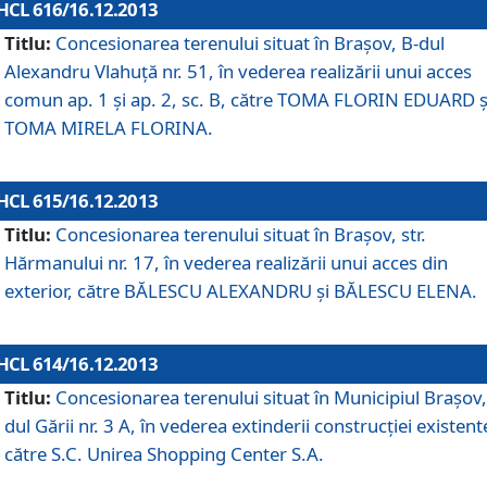
HCL 616/16.12.2013
Titlu:
Concesionarea terenului situat în Braşov, B-dul
Alexandru Vlahuţă nr. 51, în vederea realizării unui acces
comun ap. 1 şi ap. 2, sc. B, către TOMA FLORIN EDUARD ş
TOMA MIRELA FLORINA.
HCL 615/16.12.2013
Titlu:
Concesionarea terenului situat în Braşov, str.
Hărmanului nr. 17, în vederea realizării unui acces din
exterior, către BĂLESCU ALEXANDRU şi BĂLESCU ELENA.
HCL 614/16.12.2013
Titlu:
Concesionarea terenului situat în Municipiul Braşov,
dul Gării nr. 3 A, în vederea extinderii construcţiei existent
către S.C. Unirea Shopping Center S.A.