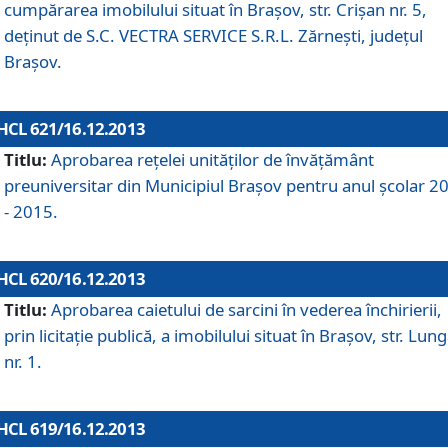
cumpărarea imobilului situat în Braşov, str. Crişan nr. 5,
deţinut de S.C. VECTRA SERVICE S.R.L. Zărneşti, judeţul
Braşov.
HCL 621/16.12.2013
Titlu:
Aprobarea reţelei unităţilor de învăţământ
preuniversitar din Municipiul Braşov pentru anul şcolar 2
- 2015.
HCL 620/16.12.2013
Titlu:
Aprobarea caietului de sarcini în vederea închirierii,
prin licitaţie publică, a imobilului situat în Braşov, str. Lun
nr. 1.
HCL 619/16.12.2013