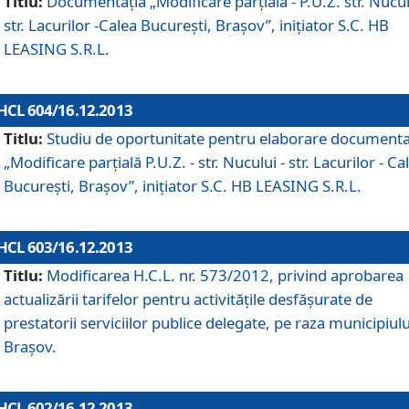
Titlu:
Documentaţia „Modificare parţială - P.U.Z. str. Nucul
str. Lacurilor -Calea Bucureşti, Braşov”, iniţiator S.C. HB
LEASING S.R.L.
HCL 604/16.12.2013
Titlu:
Studiu de oportunitate pentru elaborare documenta
„Modificare parţială P.U.Z. - str. Nucului - str. Lacurilor - Ca
Bucureşti, Braşov”, iniţiator S.C. HB LEASING S.R.L.
HCL 603/16.12.2013
Titlu:
Modificarea H.C.L. nr. 573/2012, privind aprobarea
actualizării tarifelor pentru activităţile desfăşurate de
prestatorii serviciilor publice delegate, pe raza municipiulu
Braşov.
HCL 602/16.12.2013