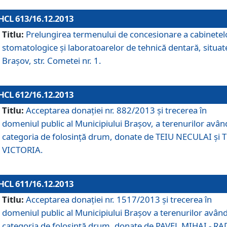
HCL 613/16.12.2013
Titlu:
Prelungirea termenului de concesionare a cabinetel
stomatologice şi laboratoarelor de tehnică dentară, situat
Braşov, str. Cometei nr. 1.
HCL 612/16.12.2013
Titlu:
Acceptarea donaţiei nr. 882/2013 şi trecerea în
domeniul public al Municipiului Braşov, a terenurilor avân
categoria de folosinţă drum, donate de TEIU NECULAI şi 
VICTORIA.
HCL 611/16.12.2013
Titlu:
Acceptarea donaţiei nr. 1517/2013 şi trecerea în
domeniul public al Municipiului Braşov a terenurilor avân
categoria de folosinţă drum, donate de PAVEL MIHAI - R