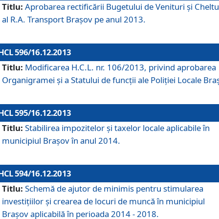
Titlu:
Aprobarea rectificării Bugetului de Venituri şi Cheltui
al R.A. Transport Braşov pe anul 2013.
HCL 596/16.12.2013
Titlu:
Modificarea H.C.L. nr. 106/2013, privind aprobarea
Organigramei şi a Statului de funcţii ale Poliţiei Locale Bra
HCL 595/16.12.2013
Titlu:
Stabilirea impozitelor şi taxelor locale aplicabile în
municipiul Braşov în anul 2014.
HCL 594/16.12.2013
Titlu:
Schemă de ajutor de minimis pentru stimularea
investiţiilor şi crearea de locuri de muncă în municipiul
Braşov aplicabilă în perioada 2014 - 2018.