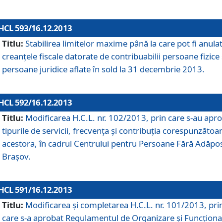
HCL 593/16.12.2013
Titlu:
Stabilirea limitelor maxime până la care pot fi anula
creanţele fiscale datorate de contribuabilii persoane fizice 
persoane juridice aflate în sold la 31 decembrie 2013.
HCL 592/16.12.2013
Titlu:
Modificarea H.C.L. nr. 102/2013, prin care s-au apr
tipurile de servicii, frecvenţa şi contribuţia corespunzătoa
acestora, în cadrul Centrului pentru Persoane Fără Adăpo
Braşov.
HCL 591/16.12.2013
Titlu:
Modificarea şi completarea H.C.L. nr. 101/2013, pri
care s-a aprobat Regulamentul de Organizare şi Funcţion