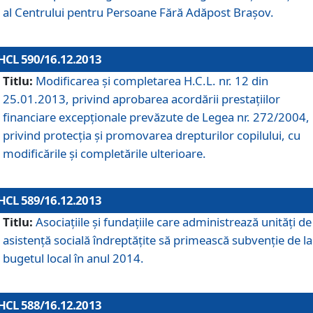
al Centrului pentru Persoane Fără Adăpost Braşov.
HCL 590/16.12.2013
Titlu:
Modificarea şi completarea H.C.L. nr. 12 din
25.01.2013, privind aprobarea acordării prestaţiilor
financiare excepţionale prevăzute de Legea nr. 272/2004,
privind protecţia şi promovarea drepturilor copilului, cu
modificările şi completările ulterioare.
HCL 589/16.12.2013
Titlu:
Asociaţiile şi fundaţiile care administrează unităţi de
asistenţă socială îndreptăţite să primească subvenţie de la
bugetul local în anul 2014.
HCL 588/16.12.2013