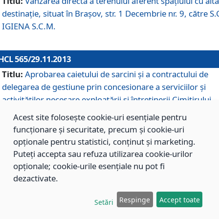
Titlu:
Vânzarea directă a terenului aferent spaţiului cu altă
destinaţie, situat în Braşov, str. 1 Decembrie nr. 9, către S.
IGIENA S.C.M.
HCL 565/29.11.2013
Titlu:
Aprobarea caietului de sarcini şi a contractului de
delegarea de gestiune prin concesionare a serviciilor şi
activităţilor necesare exploatării şi întreţinerii Cimitirului
Municipal Braşov situat în str. Dimitrie Anghel nr. 19.
Acest site folosește cookie-uri esențiale pentru
funcționare și securitate, precum și cookie-uri
opționale pentru statistici, conținut și marketing.
HCL 564/29.11.2013
Puteți accepta sau refuza utilizarea cookie-urilor
Titlu:
Completarea şi modificarea H.C.L. nr. 446/2013, pr
opționale; cookie-urile esențiale nu pot fi
care s-a aprobat studiul de fundamentare pentru
dezactivate.
concesionarea serviciilor de administrare a Cimitirului
Municipal Braşov.
Respinge
Accept toate
Setări