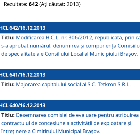
Rezultate:
642
(Ați căutat: 2013)
HCL 642/16.12.2013
Titlu:
Modificarea H.C.L. nr. 306/2012, republicată, prin c
s-a aprobat numărul, denumirea şi componenţa Comisiilo
de specialitate ale Consiliului Local al Municipiului Braşov.
HCL 641/16.12.2013
Titlu:
Majorarea capitalului social al S.C. Tetkron S.R.L.
HCL 640/16.12.2013
Titlu:
Desemnarea comisiei de evaluare pentru atribuirea
contractului de concesiune a activităţii de exploatare şi
întreţinere a Cimitirului Municipal Braşov.