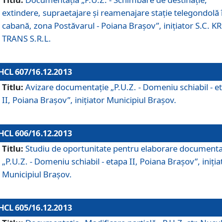
extindere, supraetajare şi reamenajare staţie telegondolă 
cabană, zona Postăvarul - Poiana Braşov”, iniţiator S.C. 
TRANS S.R.L.
HCL 607/16.12.2013
Titlu:
Avizare documentaţie „P.U.Z. - Domeniu schiabil - e
II, Poiana Braşov”, iniţiator Municipiul Braşov.
HCL 606/16.12.2013
Titlu:
Studiu de oportunitate pentru elaborare documenta
„P.U.Z. - Domeniu schiabil - etapa II, Poiana Braşov”, iniţia
Municipiul Braşov.
HCL 605/16.12.2013