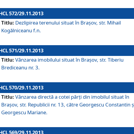
HCL 572/29.11.2013
Titlu:
Dezlipirea terenului situat în Braşov, str. Mihail
Kogălniceanu f.n.
HCL 571/29.11.2013
Titlu:
Vânzarea imobilului situat în Braşov, str. Tiberiu
Brediceanu nr. 3.
HCL 570/29.11.2013
Titlu:
Vânzarea directă a cotei părţi din imobilul situat în
Braşov, str. Republicii nr. 13, către Georgescu Constantin ş
Georgescu Mariane.
HCL 569/29.11.2013