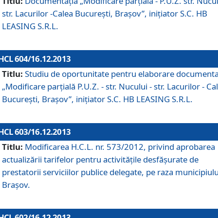
Titlu:
Documentaţia „Modificare parţială - P.U.Z. str. Nucul
str. Lacurilor -Calea Bucureşti, Braşov”, iniţiator S.C. HB
LEASING S.R.L.
HCL 604/16.12.2013
Titlu:
Studiu de oportunitate pentru elaborare documenta
„Modificare parţială P.U.Z. - str. Nucului - str. Lacurilor - Ca
Bucureşti, Braşov”, iniţiator S.C. HB LEASING S.R.L.
HCL 603/16.12.2013
Titlu:
Modificarea H.C.L. nr. 573/2012, privind aprobarea
actualizării tarifelor pentru activităţile desfăşurate de
prestatorii serviciilor publice delegate, pe raza municipiulu
Braşov.
HCL 602/16.12.2013