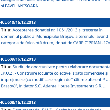
şi PAVEL ANIŞOARA.
HCL 610/16.12.2013
Titlu:
Acceptarea donaţiei nr. 1061/2013 şi trecerea în
domeniul public al Municipiului Braşov, a terenului având
categoria de folosinţă drum, donat de CARP CIPRIAN - IO
HCL 609/16.12.2013
Titlu:
Studiu de oportunitate pentru elaborare documenta
„P.U.Z. - Construire locuinţe colective, spaţii comerciale şi
împrejmuire (cu modificare regim de înălţime aferent P.U.
Braşov)”, iniţiator S.C. Atlanta House Investments S.R.L.
HCL 608/16.12.2013
Titlu:
Documentaţia „P.U.Z. - Schimbare de destinaţie,