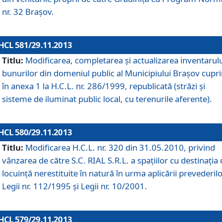
nr. 32 Braşov.
HCL 581/29.11.2013
Titlu:
Modificarea, completarea şi actualizarea inventarul
bunurilor din domeniul public al Municipiului Braşov cupr
în anexa 1 la H.C.L. nr. 286/1999, republicată (străzi şi
sisteme de iluminat public local, cu terenurile aferente).
HCL 580/29.11.2013
Titlu:
Modificarea H.C.L. nr. 320 din 31.05.2010, privind
vânzarea de către S.C. RIAL S.R.L. a spaţiilor cu destinaţia
locuinţă nerestituite în natură în urma aplicării prevederil
Legii nr. 112/1995 şi Legii nr. 10/2001.
HCL 579/29.11.2013