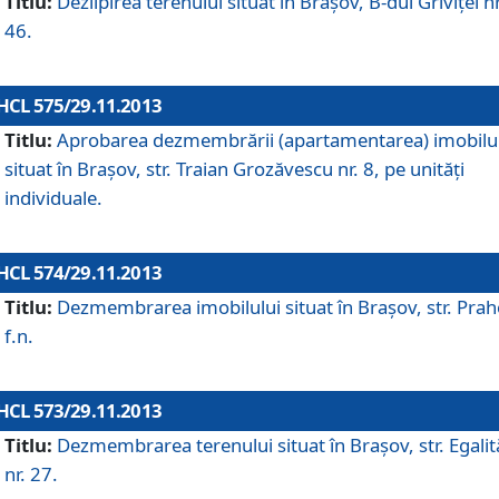
Titlu:
Dezlipirea terenului situat în Braşov, B-dul Griviţei nr
46.
HCL 575/29.11.2013
Titlu:
Aprobarea dezmembrării (apartamentarea) imobilu
situat în Braşov, str. Traian Grozăvescu nr. 8, pe unităţi
individuale.
HCL 574/29.11.2013
Titlu:
Dezmembrarea imobilului situat în Braşov, str. Pra
f.n.
HCL 573/29.11.2013
Titlu:
Dezmembrarea terenului situat în Braşov, str. Egalită
nr. 27.