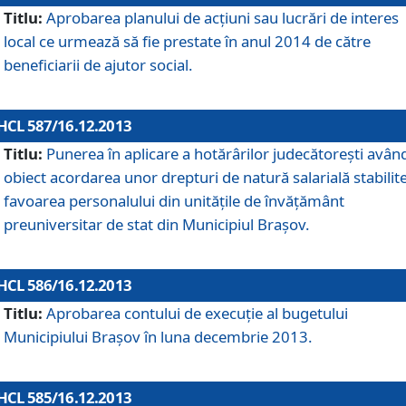
Titlu:
Aprobarea planului de acţiuni sau lucrări de interes
local ce urmează să fie prestate în anul 2014 de către
beneficiarii de ajutor social.
HCL 587/16.12.2013
Titlu:
Punerea în aplicare a hotărârilor judecătoreşti avân
obiect acordarea unor drepturi de natură salarială stabilite
favoarea personalului din unităţile de învăţământ
preuniversitar de stat din Municipiul Braşov.
HCL 586/16.12.2013
Titlu:
Aprobarea contului de execuţie al bugetului
Municipiului Braşov în luna decembrie 2013.
HCL 585/16.12.2013