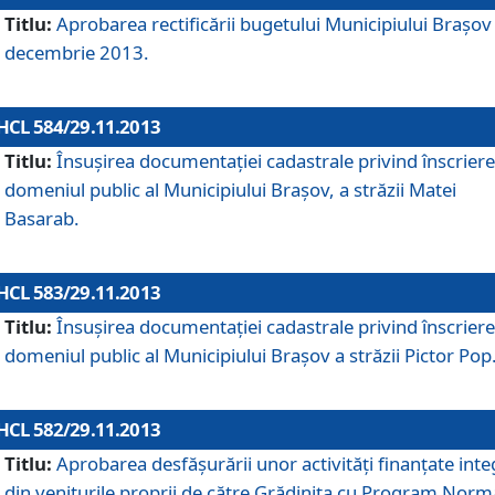
Titlu:
Aprobarea rectificării bugetului Municipiului Braşov 
decembrie 2013.
HCL 584/29.11.2013
Titlu:
Însuşirea documentaţiei cadastrale privind înscriere
domeniul public al Municipiului Braşov, a străzii Matei
Basarab.
HCL 583/29.11.2013
Titlu:
Însuşirea documentaţiei cadastrale privind înscriere
domeniul public al Municipiului Braşov a străzii Pictor Pop
HCL 582/29.11.2013
Titlu:
Aprobarea desfăşurării unor activităţi finanţate inte
din veniturile proprii de către Grădiniţa cu Program Norm