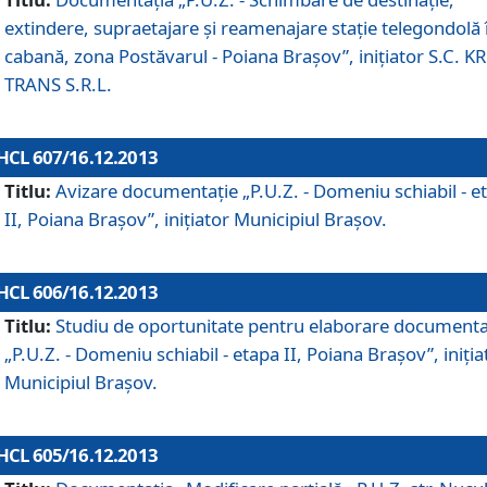
extindere, supraetajare şi reamenajare staţie telegondolă 
cabană, zona Postăvarul - Poiana Braşov”, iniţiator S.C. 
TRANS S.R.L.
HCL 607/16.12.2013
Titlu:
Avizare documentaţie „P.U.Z. - Domeniu schiabil - e
II, Poiana Braşov”, iniţiator Municipiul Braşov.
HCL 606/16.12.2013
Titlu:
Studiu de oportunitate pentru elaborare documenta
„P.U.Z. - Domeniu schiabil - etapa II, Poiana Braşov”, iniţia
Municipiul Braşov.
HCL 605/16.12.2013