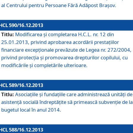
al Centrului pentru Persoane Fără Adăpost Braşov.
HCL 590/16.12.2013
Titlu:
Modificarea şi completarea H.C.L. nr. 12 din
25.01.2013, privind aprobarea acordării prestaţiilor
financiare excepţionale prevăzute de Legea nr. 272/2004,
privind protecţia şi promovarea drepturilor copilului, cu
modificările şi completările ulterioare.
HCL 589/16.12.2013
Titlu:
Asociaţiile şi fundaţiile care administrează unităţi de
asistenţă socială îndreptăţite să primească subvenţie de la
bugetul local în anul 2014.
HCL 588/16.12.2013