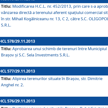
Titlu:
Modificarea H.C.L. nr. 452/2013, prin care s-a aprob
vânzarea directă a terenului aferent spaţiului comercial si
în str. Mihail Kogălniceanu nr. 13, C 2, către S.C. OLIGOPO
S.R.L.
HCL 578/29.11.2013
Titlu:
Aprobarea unui schimb de terenuri între Municipiul
Braşov şi S.C. Sela Investments S.R.L.
HCL 577/29.11.2013
Titlu:
Alipirea terenurilor situate în Braşov, str. Dimitrie
Anghel nr. 2.
HCL 576/29.11.2013