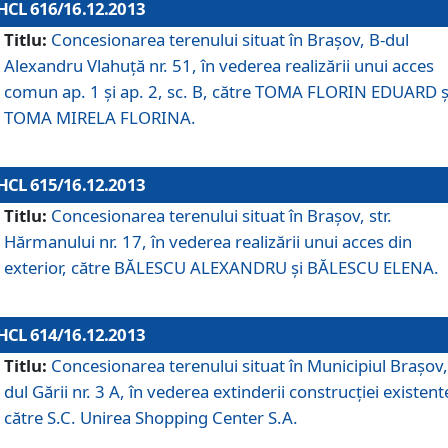
HCL 616/16.12.2013
Titlu:
Concesionarea terenului situat în Braşov, B-dul
Alexandru Vlahuţă nr. 51, în vederea realizării unui acces
comun ap. 1 şi ap. 2, sc. B, către TOMA FLORIN EDUARD ş
TOMA MIRELA FLORINA.
HCL 615/16.12.2013
Titlu:
Concesionarea terenului situat în Braşov, str.
Hărmanului nr. 17, în vederea realizării unui acces din
exterior, către BĂLESCU ALEXANDRU şi BĂLESCU ELENA.
HCL 614/16.12.2013
Titlu:
Concesionarea terenului situat în Municipiul Braşov,
dul Gării nr. 3 A, în vederea extinderii construcţiei existent
către S.C. Unirea Shopping Center S.A.