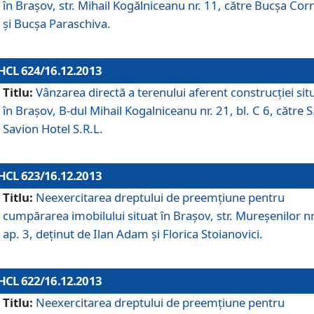
în Braşov, str. Mihail Kogălniceanu nr. 11, către Bucşa Cor
şi Bucşa Paraschiva.
HCL 624/16.12.2013
Titlu:
Vânzarea directă a terenului aferent construcţiei sit
în Braşov, B-dul Mihail Kogalniceanu nr. 21, bl. C 6, către S
Savion Hotel S.R.L.
HCL 623/16.12.2013
Titlu:
Neexercitarea dreptului de preemţiune pentru
cumpărarea imobilului situat în Braşov, str. Mureşenilor nr
ap. 3, deţinut de Ilan Adam şi Florica Stoianovici.
HCL 622/16.12.2013
Titlu:
Neexercitarea dreptului de preemţiune pentru