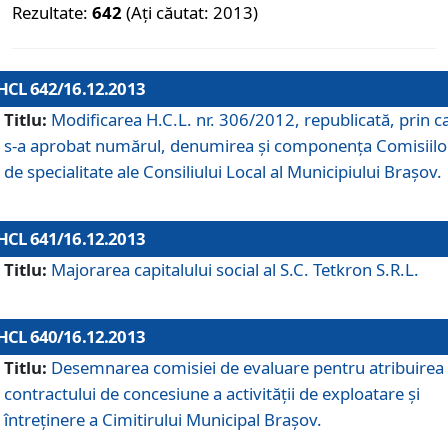
Rezultate:
642
(Ați căutat: 2013)
HCL 642/16.12.2013
Titlu:
Modificarea H.C.L. nr. 306/2012, republicată, prin c
s-a aprobat numărul, denumirea şi componenţa Comisiilo
de specialitate ale Consiliului Local al Municipiului Braşov.
HCL 641/16.12.2013
Titlu:
Majorarea capitalului social al S.C. Tetkron S.R.L.
HCL 640/16.12.2013
Titlu:
Desemnarea comisiei de evaluare pentru atribuirea
contractului de concesiune a activităţii de exploatare şi
întreţinere a Cimitirului Municipal Braşov.