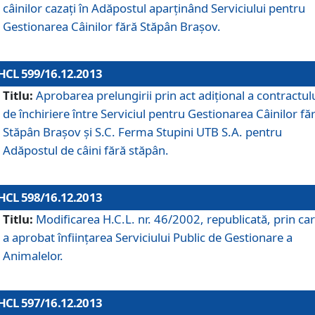
câinilor cazaţi în Adăpostul aparţinând Serviciului pentru
Gestionarea Câinilor fără Stăpân Braşov.
HCL 599/16.12.2013
Titlu:
Aprobarea prelungirii prin act adiţional a contractul
de închiriere între Serviciul pentru Gestionarea Câinilor fă
Stăpân Braşov şi S.C. Ferma Stupini UTB S.A. pentru
Adăpostul de câini fără stăpân.
HCL 598/16.12.2013
Titlu:
Modificarea H.C.L. nr. 46/2002, republicată, prin car
a aprobat înfiinţarea Serviciului Public de Gestionare a
Animalelor.
HCL 597/16.12.2013