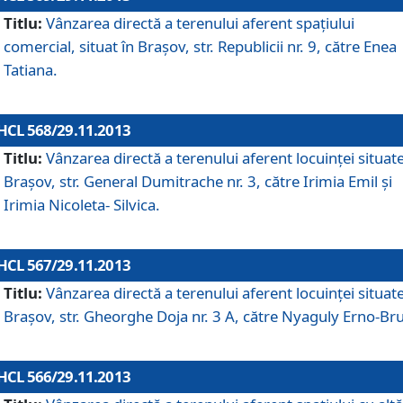
Titlu:
Vânzarea directă a terenului aferent spaţiului
comercial, situat în Braşov, str. Republicii nr. 9, către Enea
Tatiana.
HCL 568/29.11.2013
Titlu:
Vânzarea directă a terenului aferent locuinţei situate
Braşov, str. General Dumitrache nr. 3, către Irimia Emil şi
Irimia Nicoleta- Silvica.
HCL 567/29.11.2013
Titlu:
Vânzarea directă a terenului aferent locuinţei situate
Braşov, str. Gheorghe Doja nr. 3 A, către Nyaguly Erno-Br
HCL 566/29.11.2013