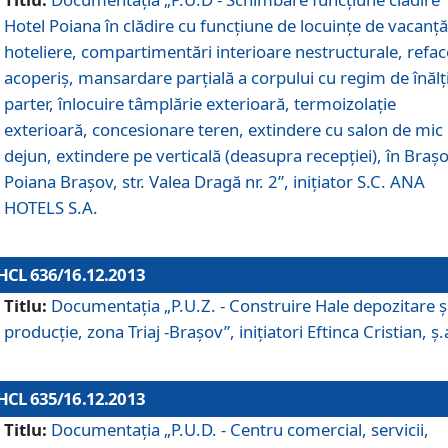
Hotel Poiana în clădire cu funcţiune de locuinţe de vacanţă
hoteliere, compartimentări interioare nestructurale, refa
acoperiş, mansardare parţială a corpului cu regim de înăl
parter, înlocuire tâmplărie exterioară, termoizolaţie
exterioară, concesionare teren, extindere cu salon de mic
dejun, extindere pe verticală (deasupra recepţiei), în Braşo
Poiana Braşov, str. Valea Dragă nr. 2”, iniţiator S.C. ANA
HOTELS S.A.
HCL 636/16.12.2013
Titlu:
Documentaţia „P.U.Z. - Construire Hale depozitare ş
producţie, zona Triaj -Braşov”, iniţiatori Eftinca Cristian, ş.
HCL 635/16.12.2013
Titlu:
Documentaţia „P.U.D. - Centru comercial, servicii,