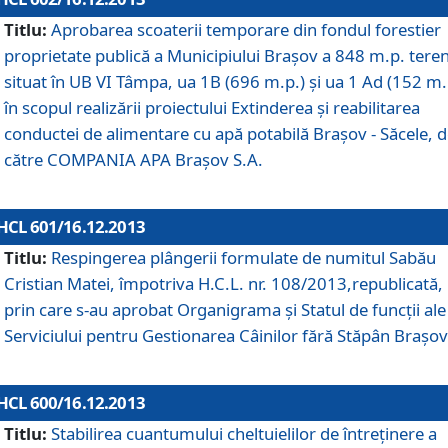
Titlu:
Aprobarea scoaterii temporare din fondul forestier
proprietate publică a Municipiului Braşov a 848 m.p. tere
situat în UB VI Tâmpa, ua 1B (696 m.p.) şi ua 1 Ad (152 m.
în scopul realizării proiectului Extinderea şi reabilitarea
conductei de alimentare cu apă potabilă Braşov - Săcele, 
către COMPANIA APA Braşov S.A.
HCL 601/16.12.2013
Titlu:
Respingerea plângerii formulate de numitul Sabău
Cristian Matei, împotriva H.C.L. nr. 108/2013,republicată,
prin care s-au aprobat Organigrama şi Statul de funcţii ale
Serviciului pentru Gestionarea Câinilor fără Stăpân Braşov
HCL 600/16.12.2013
Titlu:
Stabilirea cuantumului cheltuielilor de întreţinere a