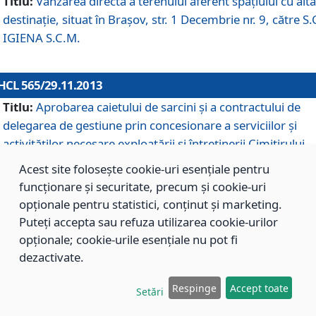
Titlu:
Vânzarea directă a terenului aferent spaţiului cu altă
destinaţie, situat în Braşov, str. 1 Decembrie nr. 9, către S.
IGIENA S.C.M.
HCL 565/29.11.2013
Titlu:
Aprobarea caietului de sarcini şi a contractului de
delegarea de gestiune prin concesionare a serviciilor şi
activităţilor necesare exploatării şi întreţinerii Cimitirului
Municipal Braşov situat în str. Dimitrie Anghel nr. 19.
Acest site folosește cookie-uri esențiale pentru
funcționare și securitate, precum și cookie-uri
opționale pentru statistici, conținut și marketing.
HCL 564/29.11.2013
Puteți accepta sau refuza utilizarea cookie-urilor
Titlu:
Completarea şi modificarea H.C.L. nr. 446/2013, pr
opționale; cookie-urile esențiale nu pot fi
care s-a aprobat studiul de fundamentare pentru
dezactivate.
concesionarea serviciilor de administrare a Cimitirului
Municipal Braşov.
Respinge
Accept toate
Setări