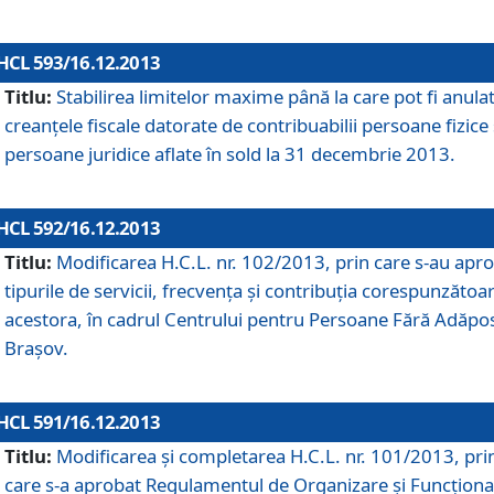
HCL 593/16.12.2013
Titlu:
Stabilirea limitelor maxime până la care pot fi anula
creanţele fiscale datorate de contribuabilii persoane fizice 
persoane juridice aflate în sold la 31 decembrie 2013.
HCL 592/16.12.2013
Titlu:
Modificarea H.C.L. nr. 102/2013, prin care s-au apr
tipurile de servicii, frecvenţa şi contribuţia corespunzătoa
acestora, în cadrul Centrului pentru Persoane Fără Adăpo
Braşov.
HCL 591/16.12.2013
Titlu:
Modificarea şi completarea H.C.L. nr. 101/2013, pri
care s-a aprobat Regulamentul de Organizare şi Funcţion