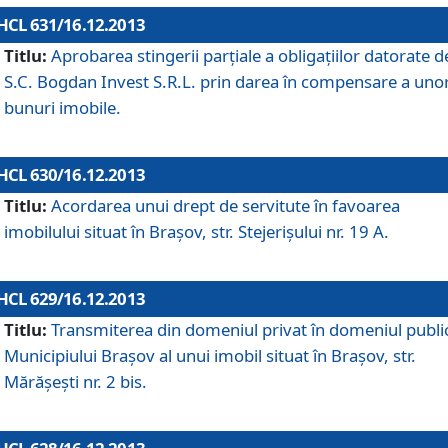
HCL 631/16.12.2013
Titlu:
Aprobarea stingerii parţiale a obligaţiilor datorate d
S.C. Bogdan Invest S.R.L. prin darea în compensare a uno
bunuri imobile.
HCL 630/16.12.2013
Titlu:
Acordarea unui drept de servitute în favoarea
imobilului situat în Braşov, str. Stejerişului nr. 19 A.
HCL 629/16.12.2013
Titlu:
Transmiterea din domeniul privat în domeniul public
Municipiului Braşov al unui imobil situat în Braşov, str.
Mărăşeşti nr. 2 bis.