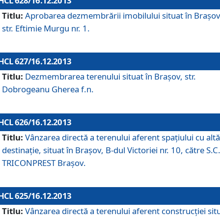
HCL 628/16.12.2013
Titlu:
Aprobarea dezmembrării imobilului situat în Braşov
str. Eftimie Murgu nr. 1.
HCL 627/16.12.2013
Titlu:
Dezmembrarea terenului situat în Braşov, str.
Dobrogeanu Gherea f.n.
HCL 626/16.12.2013
Titlu:
Vânzarea directă a terenului aferent spaţiului cu altă
destinaţie, situat în Braşov, B-dul Victoriei nr. 10, către S.C
TRICONPREST Braşov.
HCL 625/16.12.2013
Titlu:
Vânzarea directă a terenului aferent construcţiei sit