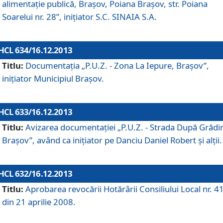
alimentaţie publică, Braşov, Poiana Braşov, str. Poiana
Soarelui nr. 28”, iniţiator S.C. SINAIA S.A.
HCL 634/16.12.2013
Titlu:
Documentaţia „P.U.Z. - Zona La Iepure, Braşov”,
iniţiator Municipiul Braşov.
HCL 633/16.12.2013
Titlu:
Avizarea documentaţiei „P.U.Z. - Strada După Grădin
Braşov”, având ca iniţiator pe Danciu Daniel Robert şi alţii.
HCL 632/16.12.2013
Titlu:
Aprobarea revocării Hotărârii Consiliului Local nr. 4
din 21 aprilie 2008.