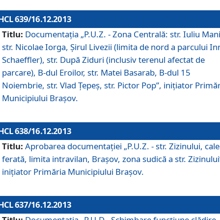
HCL 639/16.12.2013
Titlu:
Documentaţia „P.U.Z. - Zona Centrală: str. Iuliu Man
str. Nicolae Iorga, Şirul Livezii (limita de nord a parcului In
Schaeffler), str. După Ziduri (inclusiv terenul afectat de
parcare), B-dul Eroilor, str. Matei Basarab, B-dul 15
Noiembrie, str. Vlad Ţepeş, str. Pictor Pop”, iniţiator Primă
Municipiului Braşov.
HCL 638/16.12.2013
Titlu:
Aprobarea documentaţiei „P.U.Z. - str. Zizinului, cal
ferată, limita intravilan, Braşov, zona sudică a str. Zizinului
iniţiator Primăria Municipiului Braşov.
HCL 637/16.12.2013
Titlu:
Documentaţia „P.U.D - Schimbare funcţiune clădire