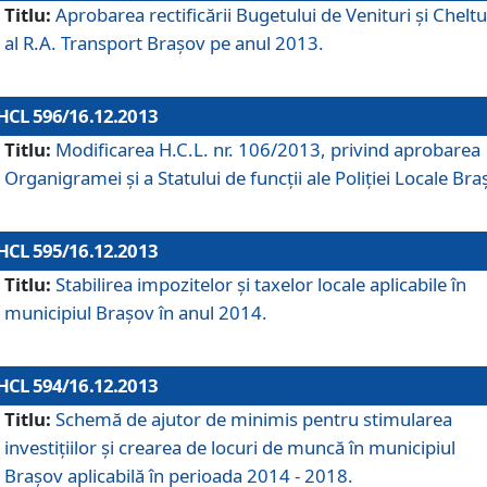
Titlu:
Aprobarea rectificării Bugetului de Venituri şi Cheltui
al R.A. Transport Braşov pe anul 2013.
HCL 596/16.12.2013
Titlu:
Modificarea H.C.L. nr. 106/2013, privind aprobarea
Organigramei şi a Statului de funcţii ale Poliţiei Locale Bra
HCL 595/16.12.2013
Titlu:
Stabilirea impozitelor şi taxelor locale aplicabile în
municipiul Braşov în anul 2014.
HCL 594/16.12.2013
Titlu:
Schemă de ajutor de minimis pentru stimularea
investiţiilor şi crearea de locuri de muncă în municipiul
Braşov aplicabilă în perioada 2014 - 2018.