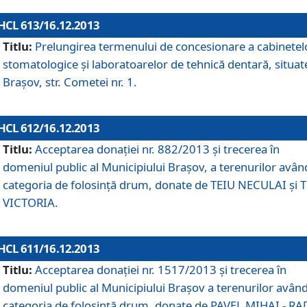
HCL 613/16.12.2013
Titlu:
Prelungirea termenului de concesionare a cabinetel
stomatologice şi laboratoarelor de tehnică dentară, situat
Braşov, str. Cometei nr. 1.
HCL 612/16.12.2013
Titlu:
Acceptarea donaţiei nr. 882/2013 şi trecerea în
domeniul public al Municipiului Braşov, a terenurilor avân
categoria de folosinţă drum, donate de TEIU NECULAI şi 
VICTORIA.
HCL 611/16.12.2013
Titlu:
Acceptarea donaţiei nr. 1517/2013 şi trecerea în
domeniul public al Municipiului Braşov a terenurilor avân
categoria de folosinţă drum, donate de PAVEL MIHAI - R