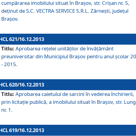
cumpărarea imobilului situat în Braşov, str. Crişan nr. 5,
deţinut de S.C. VECTRA SERVICE S.R.L. Zărneşti, judeţul
Braşov.
HCL 621/16.12.2013
Titlu:
Aprobarea reţelei unităţilor de învăţământ
preuniversitar din Municipiul Braşov pentru anul şcolar 2
- 2015.
HCL 620/16.12.2013
Titlu:
Aprobarea caietului de sarcini în vederea închirierii,
prin licitaţie publică, a imobilului situat în Braşov, str. Lun
nr. 1.
HCL 619/16.12.2013