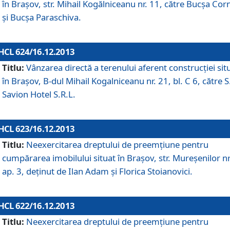
în Braşov, str. Mihail Kogălniceanu nr. 11, către Bucşa Cor
şi Bucşa Paraschiva.
HCL 624/16.12.2013
Titlu:
Vânzarea directă a terenului aferent construcţiei sit
în Braşov, B-dul Mihail Kogalniceanu nr. 21, bl. C 6, către S
Savion Hotel S.R.L.
HCL 623/16.12.2013
Titlu:
Neexercitarea dreptului de preemţiune pentru
cumpărarea imobilului situat în Braşov, str. Mureşenilor nr
ap. 3, deţinut de Ilan Adam şi Florica Stoianovici.
HCL 622/16.12.2013
Titlu:
Neexercitarea dreptului de preemţiune pentru