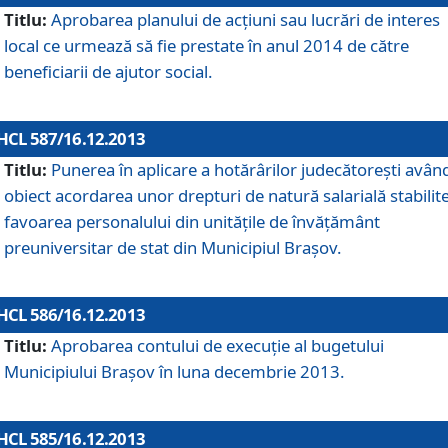
Titlu:
Aprobarea planului de acţiuni sau lucrări de interes
local ce urmează să fie prestate în anul 2014 de către
beneficiarii de ajutor social.
HCL 587/16.12.2013
Titlu:
Punerea în aplicare a hotărârilor judecătoreşti avân
obiect acordarea unor drepturi de natură salarială stabilite
favoarea personalului din unităţile de învăţământ
preuniversitar de stat din Municipiul Braşov.
HCL 586/16.12.2013
Titlu:
Aprobarea contului de execuţie al bugetului
Municipiului Braşov în luna decembrie 2013.
HCL 585/16.12.2013