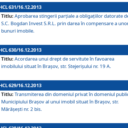
HCL 631/16.12.2013
Titlu:
Aprobarea stingerii parţiale a obligaţiilor datorate d
S.C. Bogdan Invest S.R.L. prin darea în compensare a uno
bunuri imobile.
HCL 630/16.12.2013
Titlu:
Acordarea unui drept de servitute în favoarea
imobilului situat în Braşov, str. Stejerişului nr. 19 A.
HCL 629/16.12.2013
Titlu:
Transmiterea din domeniul privat în domeniul public
Municipiului Braşov al unui imobil situat în Braşov, str.
Mărăşeşti nr. 2 bis.