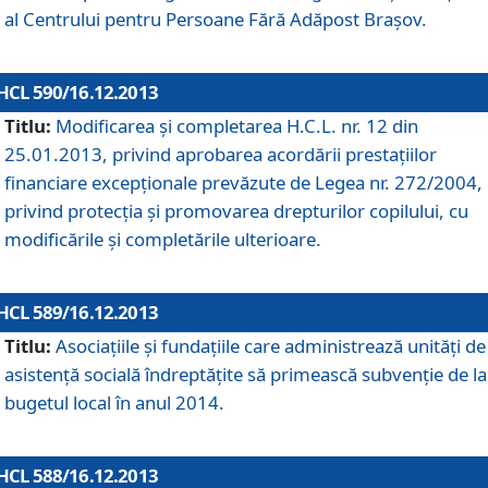
al Centrului pentru Persoane Fără Adăpost Braşov.
HCL 590/16.12.2013
Titlu:
Modificarea şi completarea H.C.L. nr. 12 din
25.01.2013, privind aprobarea acordării prestaţiilor
financiare excepţionale prevăzute de Legea nr. 272/2004,
privind protecţia şi promovarea drepturilor copilului, cu
modificările şi completările ulterioare.
HCL 589/16.12.2013
Titlu:
Asociaţiile şi fundaţiile care administrează unităţi de
asistenţă socială îndreptăţite să primească subvenţie de la
bugetul local în anul 2014.
HCL 588/16.12.2013