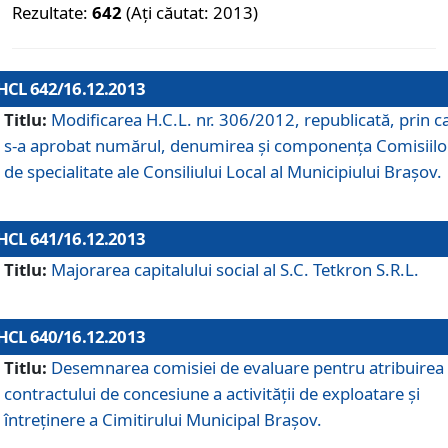
Rezultate:
642
(Ați căutat: 2013)
HCL 642/16.12.2013
Titlu:
Modificarea H.C.L. nr. 306/2012, republicată, prin c
s-a aprobat numărul, denumirea şi componenţa Comisiilo
de specialitate ale Consiliului Local al Municipiului Braşov.
HCL 641/16.12.2013
Titlu:
Majorarea capitalului social al S.C. Tetkron S.R.L.
HCL 640/16.12.2013
Titlu:
Desemnarea comisiei de evaluare pentru atribuirea
contractului de concesiune a activităţii de exploatare şi
întreţinere a Cimitirului Municipal Braşov.