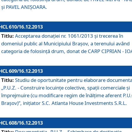
şi PAVEL ANIŞOARA.
HCL 610/16.12.2013
Titlu:
Acceptarea donaţiei nr. 1061/2013 şi trecerea în
domeniul public al Municipiului Braşov, a terenului având
categoria de folosinţă drum, donat de CARP CIPRIAN - IO
HCL 609/16.12.2013
Titlu:
Studiu de oportunitate pentru elaborare documenta
„P.U.Z. - Construire locuinţe colective, spaţii comerciale şi
împrejmuire (cu modificare regim de înălţime aferent P.U.
Braşov)”, iniţiator S.C. Atlanta House Investments S.R.L.
HCL 608/16.12.2013
Titlu:
Documentaţia „P.U.Z. - Schimbare de destinaţie,