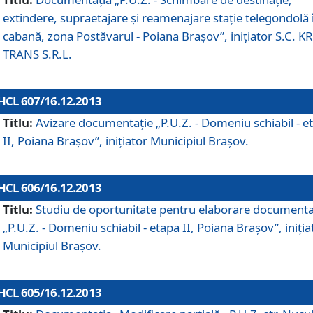
extindere, supraetajare şi reamenajare staţie telegondolă 
cabană, zona Postăvarul - Poiana Braşov”, iniţiator S.C. 
TRANS S.R.L.
HCL 607/16.12.2013
Titlu:
Avizare documentaţie „P.U.Z. - Domeniu schiabil - e
II, Poiana Braşov”, iniţiator Municipiul Braşov.
HCL 606/16.12.2013
Titlu:
Studiu de oportunitate pentru elaborare documenta
„P.U.Z. - Domeniu schiabil - etapa II, Poiana Braşov”, iniţia
Municipiul Braşov.
HCL 605/16.12.2013