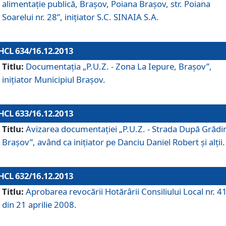
alimentaţie publică, Braşov, Poiana Braşov, str. Poiana
Soarelui nr. 28”, iniţiator S.C. SINAIA S.A.
HCL 634/16.12.2013
Titlu:
Documentaţia „P.U.Z. - Zona La Iepure, Braşov”,
iniţiator Municipiul Braşov.
HCL 633/16.12.2013
Titlu:
Avizarea documentaţiei „P.U.Z. - Strada După Grădin
Braşov”, având ca iniţiator pe Danciu Daniel Robert şi alţii.
HCL 632/16.12.2013
Titlu:
Aprobarea revocării Hotărârii Consiliului Local nr. 4
din 21 aprilie 2008.