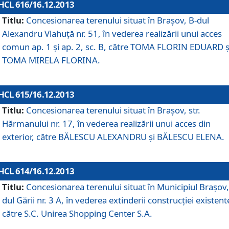
HCL 616/16.12.2013
Titlu:
Concesionarea terenului situat în Braşov, B-dul
Alexandru Vlahuţă nr. 51, în vederea realizării unui acces
comun ap. 1 şi ap. 2, sc. B, către TOMA FLORIN EDUARD ş
TOMA MIRELA FLORINA.
HCL 615/16.12.2013
Titlu:
Concesionarea terenului situat în Braşov, str.
Hărmanului nr. 17, în vederea realizării unui acces din
exterior, către BĂLESCU ALEXANDRU şi BĂLESCU ELENA.
HCL 614/16.12.2013
Titlu:
Concesionarea terenului situat în Municipiul Braşov,
dul Gării nr. 3 A, în vederea extinderii construcţiei existent
către S.C. Unirea Shopping Center S.A.