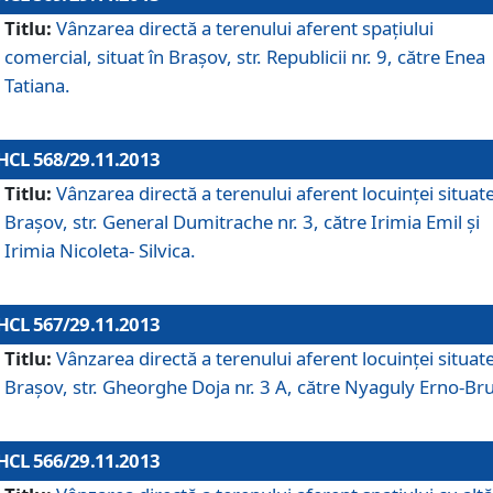
Titlu:
Vânzarea directă a terenului aferent spaţiului
comercial, situat în Braşov, str. Republicii nr. 9, către Enea
Tatiana.
HCL 568/29.11.2013
Titlu:
Vânzarea directă a terenului aferent locuinţei situate
Braşov, str. General Dumitrache nr. 3, către Irimia Emil şi
Irimia Nicoleta- Silvica.
HCL 567/29.11.2013
Titlu:
Vânzarea directă a terenului aferent locuinţei situate
Braşov, str. Gheorghe Doja nr. 3 A, către Nyaguly Erno-Br
HCL 566/29.11.2013