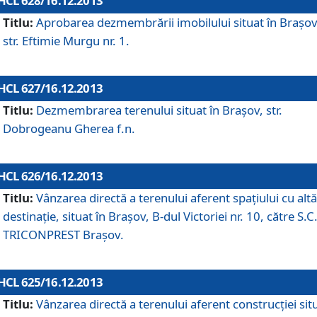
HCL 628/16.12.2013
Titlu:
Aprobarea dezmembrării imobilului situat în Braşov
str. Eftimie Murgu nr. 1.
HCL 627/16.12.2013
Titlu:
Dezmembrarea terenului situat în Braşov, str.
Dobrogeanu Gherea f.n.
HCL 626/16.12.2013
Titlu:
Vânzarea directă a terenului aferent spaţiului cu altă
destinaţie, situat în Braşov, B-dul Victoriei nr. 10, către S.C
TRICONPREST Braşov.
HCL 625/16.12.2013
Titlu:
Vânzarea directă a terenului aferent construcţiei sit