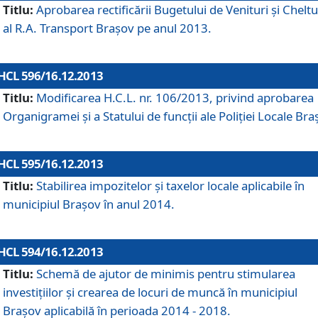
Titlu:
Aprobarea rectificării Bugetului de Venituri şi Cheltui
al R.A. Transport Braşov pe anul 2013.
HCL 596/16.12.2013
Titlu:
Modificarea H.C.L. nr. 106/2013, privind aprobarea
Organigramei şi a Statului de funcţii ale Poliţiei Locale Bra
HCL 595/16.12.2013
Titlu:
Stabilirea impozitelor şi taxelor locale aplicabile în
municipiul Braşov în anul 2014.
HCL 594/16.12.2013
Titlu:
Schemă de ajutor de minimis pentru stimularea
investiţiilor şi crearea de locuri de muncă în municipiul
Braşov aplicabilă în perioada 2014 - 2018.