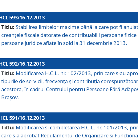
HCL 593/16.12.2013
Titlu:
Stabilirea limitelor maxime până la care pot fi anula
creanţele fiscale datorate de contribuabilii persoane fizice 
persoane juridice aflate în sold la 31 decembrie 2013.
HCL 592/16.12.2013
Titlu:
Modificarea H.C.L. nr. 102/2013, prin care s-au apr
tipurile de servicii, frecvenţa şi contribuţia corespunzătoa
acestora, în cadrul Centrului pentru Persoane Fără Adăpo
Braşov.
HCL 591/16.12.2013
Titlu:
Modificarea şi completarea H.C.L. nr. 101/2013, pri
care s-a aprobat Regulamentul de Organizare şi Funcţion