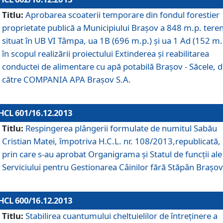
Titlu:
Aprobarea scoaterii temporare din fondul forestier
proprietate publică a Municipiului Braşov a 848 m.p. tere
situat în UB VI Tâmpa, ua 1B (696 m.p.) şi ua 1 Ad (152 m.
în scopul realizării proiectului Extinderea şi reabilitarea
conductei de alimentare cu apă potabilă Braşov - Săcele, 
către COMPANIA APA Braşov S.A.
HCL 601/16.12.2013
Titlu:
Respingerea plângerii formulate de numitul Sabău
Cristian Matei, împotriva H.C.L. nr. 108/2013,republicată,
prin care s-au aprobat Organigrama şi Statul de funcţii ale
Serviciului pentru Gestionarea Câinilor fără Stăpân Braşov
HCL 600/16.12.2013
Titlu:
Stabilirea cuantumului cheltuielilor de întreţinere a