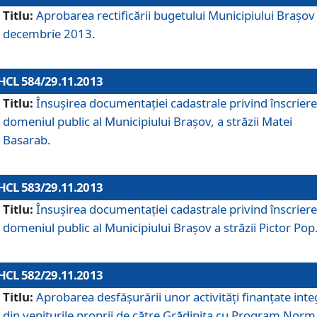
Titlu:
Aprobarea rectificării bugetului Municipiului Braşov 
decembrie 2013.
HCL 584/29.11.2013
Titlu:
Însuşirea documentaţiei cadastrale privind înscriere
domeniul public al Municipiului Braşov, a străzii Matei
Basarab.
HCL 583/29.11.2013
Titlu:
Însuşirea documentaţiei cadastrale privind înscriere
domeniul public al Municipiului Braşov a străzii Pictor Pop
HCL 582/29.11.2013
Titlu:
Aprobarea desfăşurării unor activităţi finanţate inte
din veniturile proprii de către Grădiniţa cu Program Norm