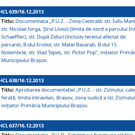
HCL 639/16.12.2013
Titlu:
Documentaţia „P.U.Z. - Zona Centrală: str. Iuliu Man
str. Nicolae Iorga, Şirul Livezii (limita de nord a parcului In
Schaeffler), str. După Ziduri (inclusiv terenul afectat de
parcare), B-dul Eroilor, str. Matei Basarab, B-dul 15
Noiembrie, str. Vlad Ţepeş, str. Pictor Pop”, iniţiator Primă
Municipiului Braşov.
HCL 638/16.12.2013
Titlu:
Aprobarea documentaţiei „P.U.Z. - str. Zizinului, cal
ferată, limita intravilan, Braşov, zona sudică a str. Zizinului
iniţiator Primăria Municipiului Braşov.
HCL 637/16.12.2013
Titlu:
Documentaţia „P.U.D - Schimbare funcţiune clădire