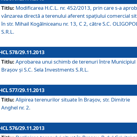
Titlu:
Modificarea H.C.L. nr. 452/2013, prin care s-a aprob
vânzarea directă a terenului aferent spaţiului comercial si
în str. Mihail Kogălniceanu nr. 13, C 2, către S.C. OLIGOPO
S.R.L.
HCL 578/29.11.2013
Titlu:
Aprobarea unui schimb de terenuri între Municipiul
Braşov şi S.C. Sela Investments S.R.L.
HCL 577/29.11.2013
Titlu:
Alipirea terenurilor situate în Braşov, str. Dimitrie
Anghel nr. 2.
HCL 576/29.11.2013