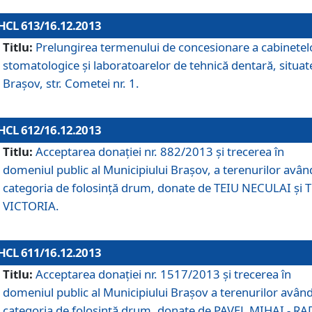
HCL 613/16.12.2013
Titlu:
Prelungirea termenului de concesionare a cabinetel
stomatologice şi laboratoarelor de tehnică dentară, situat
Braşov, str. Cometei nr. 1.
HCL 612/16.12.2013
Titlu:
Acceptarea donaţiei nr. 882/2013 şi trecerea în
domeniul public al Municipiului Braşov, a terenurilor avân
categoria de folosinţă drum, donate de TEIU NECULAI şi 
VICTORIA.
HCL 611/16.12.2013
Titlu:
Acceptarea donaţiei nr. 1517/2013 şi trecerea în
domeniul public al Municipiului Braşov a terenurilor avân
categoria de folosinţă drum, donate de PAVEL MIHAI - R