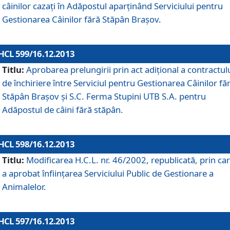
câinilor cazaţi în Adăpostul aparţinând Serviciului pentru
Gestionarea Câinilor fără Stăpân Braşov.
HCL 599/16.12.2013
Titlu:
Aprobarea prelungirii prin act adiţional a contractul
de închiriere între Serviciul pentru Gestionarea Câinilor fă
Stăpân Braşov şi S.C. Ferma Stupini UTB S.A. pentru
Adăpostul de câini fără stăpân.
HCL 598/16.12.2013
Titlu:
Modificarea H.C.L. nr. 46/2002, republicată, prin car
a aprobat înfiinţarea Serviciului Public de Gestionare a
Animalelor.
HCL 597/16.12.2013