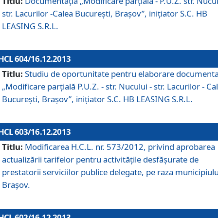
Titlu:
Documentaţia „Modificare parţială - P.U.Z. str. Nucul
str. Lacurilor -Calea Bucureşti, Braşov”, iniţiator S.C. HB
LEASING S.R.L.
HCL 604/16.12.2013
Titlu:
Studiu de oportunitate pentru elaborare documenta
„Modificare parţială P.U.Z. - str. Nucului - str. Lacurilor - Ca
Bucureşti, Braşov”, iniţiator S.C. HB LEASING S.R.L.
HCL 603/16.12.2013
Titlu:
Modificarea H.C.L. nr. 573/2012, privind aprobarea
actualizării tarifelor pentru activităţile desfăşurate de
prestatorii serviciilor publice delegate, pe raza municipiulu
Braşov.
HCL 602/16.12.2013