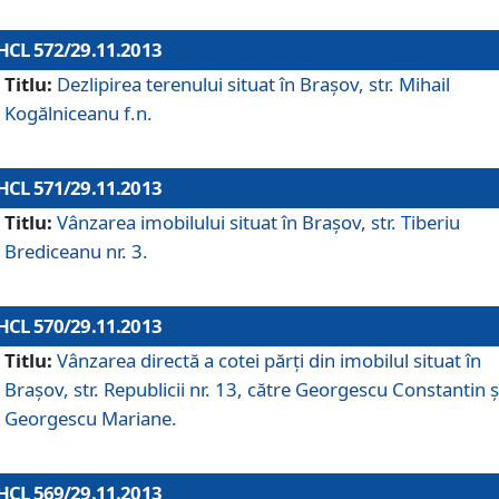
HCL 572/29.11.2013
Titlu:
Dezlipirea terenului situat în Braşov, str. Mihail
Kogălniceanu f.n.
HCL 571/29.11.2013
Titlu:
Vânzarea imobilului situat în Braşov, str. Tiberiu
Brediceanu nr. 3.
HCL 570/29.11.2013
Titlu:
Vânzarea directă a cotei părţi din imobilul situat în
Braşov, str. Republicii nr. 13, către Georgescu Constantin ş
Georgescu Mariane.
HCL 569/29.11.2013