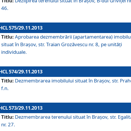
Titlu:
Dezlipirea terenului situat în Braşov, B-dul Griviţei nr
46.
HCL 575/29.11.2013
Titlu:
Aprobarea dezmembrării (apartamentarea) imobilu
situat în Braşov, str. Traian Grozăvescu nr. 8, pe unităţi
individuale.
HCL 574/29.11.2013
Titlu:
Dezmembrarea imobilului situat în Braşov, str. Pra
f.n.
HCL 573/29.11.2013
Titlu:
Dezmembrarea terenului situat în Braşov, str. Egalită
nr. 27.