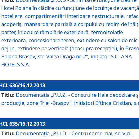
Hotel Poiana în clădire cu funcţiune de locuinţe de vacanţă
hoteliere, compartimentări interioare nestructurale, refa
acoperiş, mansardare parţială a corpului cu regim de înăl
parter, înlocuire tâmplărie exterioară, termoizolaţie
exterioară, concesionare teren, extindere cu salon de mic
dejun, extindere pe verticală (deasupra recepţiei), în Braşo
Poiana Braşov, str. Valea Dragă nr. 2”, iniţiator S.C. ANA
HOTELS S.A.
HCL 636/16.12.2013
Titlu:
Documentaţia „P.U.Z. - Construire Hale depozitare ş
producţie, zona Triaj -Braşov”, iniţiatori Eftinca Cristian, ş.
HCL 635/16.12.2013
Titlu:
Documentaţia „P.U.D. - Centru comercial, servicii,