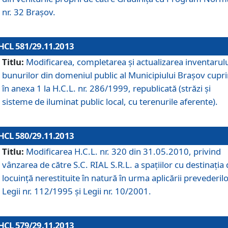
nr. 32 Braşov.
HCL 581/29.11.2013
Titlu:
Modificarea, completarea şi actualizarea inventarul
bunurilor din domeniul public al Municipiului Braşov cupr
în anexa 1 la H.C.L. nr. 286/1999, republicată (străzi şi
sisteme de iluminat public local, cu terenurile aferente).
HCL 580/29.11.2013
Titlu:
Modificarea H.C.L. nr. 320 din 31.05.2010, privind
vânzarea de către S.C. RIAL S.R.L. a spaţiilor cu destinaţia
locuinţă nerestituite în natură în urma aplicării prevederil
Legii nr. 112/1995 şi Legii nr. 10/2001.
HCL 579/29.11.2013