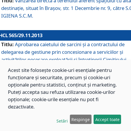
Titlu:
Vânzarea directă a terenului aferent spaţiului cu altă
destinaţie, situat în Braşov, str. 1 Decembrie nr. 9, către S.
IGIENA S.C.M.
HCL 565/29.11.2013
Titlu:
Aprobarea caietului de sarcini şi a contractului de
delegarea de gestiune prin concesionare a serviciilor şi
activităţilor necesare exploatării şi întreţinerii Cimitirului
Municipal Braşov situat în str. Dimitrie Anghel nr. 19.
Acest site folosește cookie-uri esențiale pentru
funcționare și securitate, precum și cookie-uri
opționale pentru statistici, conținut și marketing.
HCL 564/29.11.2013
Puteți accepta sau refuza utilizarea cookie-urilor
Titlu:
Completarea şi modificarea H.C.L. nr. 446/2013, pr
opționale; cookie-urile esențiale nu pot fi
care s-a aprobat studiul de fundamentare pentru
dezactivate.
concesionarea serviciilor de administrare a Cimitirului
Municipal Braşov.
Respinge
Accept toate
Setări