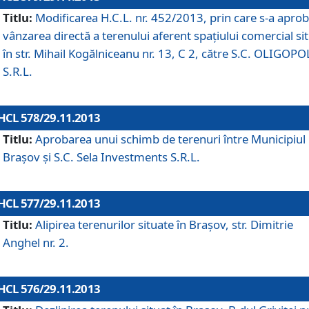
Titlu:
Modificarea H.C.L. nr. 452/2013, prin care s-a aprob
vânzarea directă a terenului aferent spaţiului comercial si
în str. Mihail Kogălniceanu nr. 13, C 2, către S.C. OLIGOPO
S.R.L.
HCL 578/29.11.2013
Titlu:
Aprobarea unui schimb de terenuri între Municipiul
Braşov şi S.C. Sela Investments S.R.L.
HCL 577/29.11.2013
Titlu:
Alipirea terenurilor situate în Braşov, str. Dimitrie
Anghel nr. 2.
HCL 576/29.11.2013