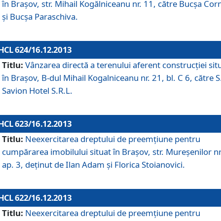
în Braşov, str. Mihail Kogălniceanu nr. 11, către Bucşa Cor
şi Bucşa Paraschiva.
HCL 624/16.12.2013
Titlu:
Vânzarea directă a terenului aferent construcţiei sit
în Braşov, B-dul Mihail Kogalniceanu nr. 21, bl. C 6, către S
Savion Hotel S.R.L.
HCL 623/16.12.2013
Titlu:
Neexercitarea dreptului de preemţiune pentru
cumpărarea imobilului situat în Braşov, str. Mureşenilor nr
ap. 3, deţinut de Ilan Adam şi Florica Stoianovici.
HCL 622/16.12.2013
Titlu:
Neexercitarea dreptului de preemţiune pentru