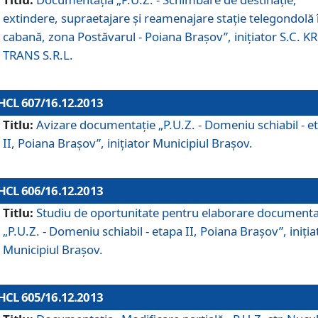
extindere, supraetajare şi reamenajare staţie telegondolă 
cabană, zona Postăvarul - Poiana Braşov”, iniţiator S.C. 
TRANS S.R.L.
HCL 607/16.12.2013
Titlu:
Avizare documentaţie „P.U.Z. - Domeniu schiabil - e
II, Poiana Braşov”, iniţiator Municipiul Braşov.
HCL 606/16.12.2013
Titlu:
Studiu de oportunitate pentru elaborare documenta
„P.U.Z. - Domeniu schiabil - etapa II, Poiana Braşov”, iniţia
Municipiul Braşov.
HCL 605/16.12.2013