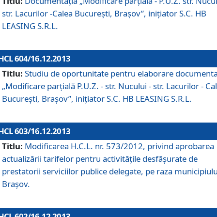
Titlu:
Documentaţia „Modificare parţială - P.U.Z. str. Nucul
str. Lacurilor -Calea Bucureşti, Braşov”, iniţiator S.C. HB
LEASING S.R.L.
HCL 604/16.12.2013
Titlu:
Studiu de oportunitate pentru elaborare documenta
„Modificare parţială P.U.Z. - str. Nucului - str. Lacurilor - Ca
Bucureşti, Braşov”, iniţiator S.C. HB LEASING S.R.L.
HCL 603/16.12.2013
Titlu:
Modificarea H.C.L. nr. 573/2012, privind aprobarea
actualizării tarifelor pentru activităţile desfăşurate de
prestatorii serviciilor publice delegate, pe raza municipiulu
Braşov.
HCL 602/16.12.2013