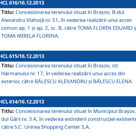
HCL 616/16.12.2013
Titlu:
Concesionarea terenului situat în Braşov, B-dul
Alexandru Vlahuţă nr. 51, în vederea realizării unui acces
comun ap. 1 şi ap. 2, sc. B, către TOMA FLORIN EDUARD ş
TOMA MIRELA FLORINA.
HCL 615/16.12.2013
Titlu:
Concesionarea terenului situat în Braşov, str.
Hărmanului nr. 17, în vederea realizării unui acces din
exterior, către BĂLESCU ALEXANDRU şi BĂLESCU ELENA.
HCL 614/16.12.2013
Titlu:
Concesionarea terenului situat în Municipiul Braşov,
dul Gării nr. 3 A, în vederea extinderii construcţiei existent
către S.C. Unirea Shopping Center S.A.