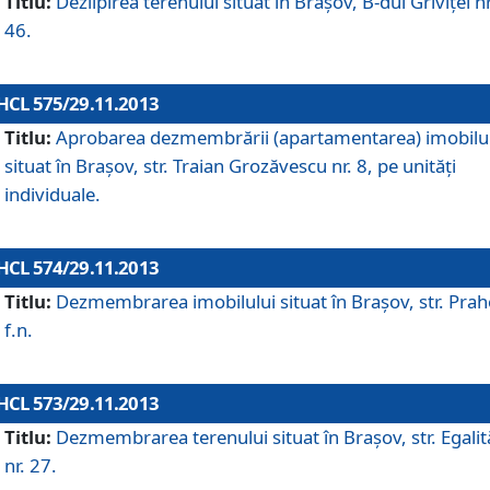
Titlu:
Dezlipirea terenului situat în Braşov, B-dul Griviţei nr
46.
HCL 575/29.11.2013
Titlu:
Aprobarea dezmembrării (apartamentarea) imobilu
situat în Braşov, str. Traian Grozăvescu nr. 8, pe unităţi
individuale.
HCL 574/29.11.2013
Titlu:
Dezmembrarea imobilului situat în Braşov, str. Pra
f.n.
HCL 573/29.11.2013
Titlu:
Dezmembrarea terenului situat în Braşov, str. Egalită
nr. 27.