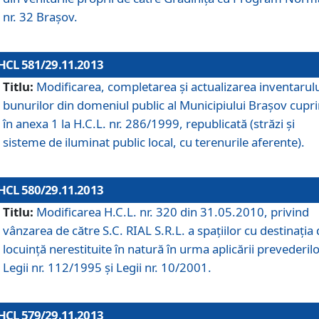
nr. 32 Braşov.
HCL 581/29.11.2013
Titlu:
Modificarea, completarea şi actualizarea inventarul
bunurilor din domeniul public al Municipiului Braşov cupr
în anexa 1 la H.C.L. nr. 286/1999, republicată (străzi şi
sisteme de iluminat public local, cu terenurile aferente).
HCL 580/29.11.2013
Titlu:
Modificarea H.C.L. nr. 320 din 31.05.2010, privind
vânzarea de către S.C. RIAL S.R.L. a spaţiilor cu destinaţia
locuinţă nerestituite în natură în urma aplicării prevederil
Legii nr. 112/1995 şi Legii nr. 10/2001.
HCL 579/29.11.2013