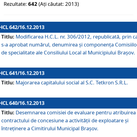
Rezultate:
642
(Ați căutat: 2013)
HCL 642/16.12.2013
Titlu:
Modificarea H.C.L. nr. 306/2012, republicată, prin c
s-a aprobat numărul, denumirea şi componenţa Comisiilo
de specialitate ale Consiliului Local al Municipiului Braşov.
HCL 641/16.12.2013
Titlu:
Majorarea capitalului social al S.C. Tetkron S.R.L.
HCL 640/16.12.2013
Titlu:
Desemnarea comisiei de evaluare pentru atribuirea
contractului de concesiune a activităţii de exploatare şi
întreţinere a Cimitirului Municipal Braşov.