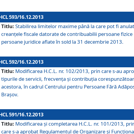
HCL 593/16.12.2013
Titlu:
Stabilirea limitelor maxime până la care pot fi anula
creanţele fiscale datorate de contribuabilii persoane fizice 
persoane juridice aflate în sold la 31 decembrie 2013.
HCL 592/16.12.2013
Titlu:
Modificarea H.C.L. nr. 102/2013, prin care s-au apr
tipurile de servicii, frecvenţa şi contribuţia corespunzătoa
acestora, în cadrul Centrului pentru Persoane Fără Adăpo
Braşov.
HCL 591/16.12.2013
Titlu:
Modificarea şi completarea H.C.L. nr. 101/2013, pri
care s-a aprobat Regulamentul de Organizare şi Funcţion