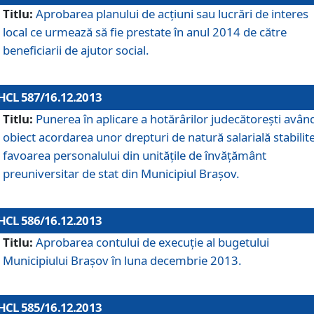
Titlu:
Aprobarea planului de acţiuni sau lucrări de interes
local ce urmează să fie prestate în anul 2014 de către
beneficiarii de ajutor social.
HCL 587/16.12.2013
Titlu:
Punerea în aplicare a hotărârilor judecătoreşti avân
obiect acordarea unor drepturi de natură salarială stabilite
favoarea personalului din unităţile de învăţământ
preuniversitar de stat din Municipiul Braşov.
HCL 586/16.12.2013
Titlu:
Aprobarea contului de execuţie al bugetului
Municipiului Braşov în luna decembrie 2013.
HCL 585/16.12.2013