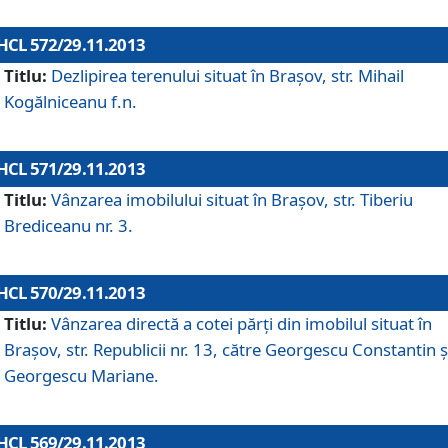
HCL 572/29.11.2013
Titlu:
Dezlipirea terenului situat în Braşov, str. Mihail
Kogălniceanu f.n.
HCL 571/29.11.2013
Titlu:
Vânzarea imobilului situat în Braşov, str. Tiberiu
Brediceanu nr. 3.
HCL 570/29.11.2013
Titlu:
Vânzarea directă a cotei părţi din imobilul situat în
Braşov, str. Republicii nr. 13, către Georgescu Constantin ş
Georgescu Mariane.
HCL 569/29.11.2013