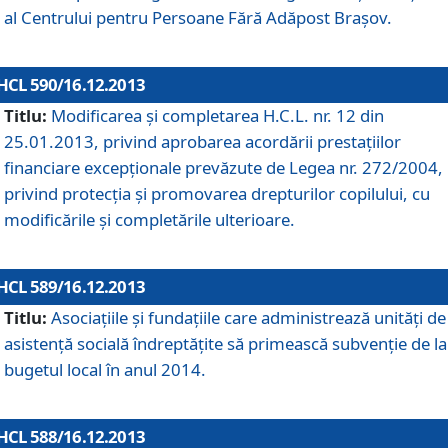
al Centrului pentru Persoane Fără Adăpost Braşov.
HCL 590/16.12.2013
Titlu:
Modificarea şi completarea H.C.L. nr. 12 din
25.01.2013, privind aprobarea acordării prestaţiilor
financiare excepţionale prevăzute de Legea nr. 272/2004,
privind protecţia şi promovarea drepturilor copilului, cu
modificările şi completările ulterioare.
HCL 589/16.12.2013
Titlu:
Asociaţiile şi fundaţiile care administrează unităţi de
asistenţă socială îndreptăţite să primească subvenţie de la
bugetul local în anul 2014.
HCL 588/16.12.2013