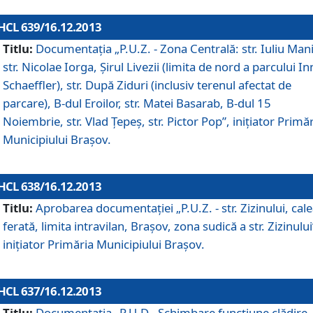
HCL 639/16.12.2013
Titlu:
Documentaţia „P.U.Z. - Zona Centrală: str. Iuliu Man
str. Nicolae Iorga, Şirul Livezii (limita de nord a parcului In
Schaeffler), str. După Ziduri (inclusiv terenul afectat de
parcare), B-dul Eroilor, str. Matei Basarab, B-dul 15
Noiembrie, str. Vlad Ţepeş, str. Pictor Pop”, iniţiator Primă
Municipiului Braşov.
HCL 638/16.12.2013
Titlu:
Aprobarea documentaţiei „P.U.Z. - str. Zizinului, cal
ferată, limita intravilan, Braşov, zona sudică a str. Zizinului
iniţiator Primăria Municipiului Braşov.
HCL 637/16.12.2013
Titlu:
Documentaţia „P.U.D - Schimbare funcţiune clădire