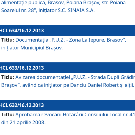
alimentaţie publică, Braşov, Poiana Braşov, str. Poiana
Soarelui nr. 28”, iniţiator S.C. SINAIA S.A.
HCL 634/16.12.2013
Titlu:
Documentaţia „P.U.Z. - Zona La Iepure, Braşov”,
iniţiator Municipiul Braşov.
HCL 633/16.12.2013
Titlu:
Avizarea documentaţiei „P.U.Z. - Strada După Grădin
Braşov”, având ca iniţiator pe Danciu Daniel Robert şi alţii.
HCL 632/16.12.2013
Titlu:
Aprobarea revocării Hotărârii Consiliului Local nr. 4
din 21 aprilie 2008.