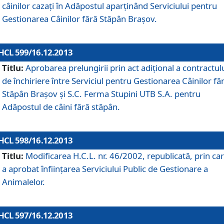
câinilor cazaţi în Adăpostul aparţinând Serviciului pentru
Gestionarea Câinilor fără Stăpân Braşov.
HCL 599/16.12.2013
Titlu:
Aprobarea prelungirii prin act adiţional a contractul
de închiriere între Serviciul pentru Gestionarea Câinilor fă
Stăpân Braşov şi S.C. Ferma Stupini UTB S.A. pentru
Adăpostul de câini fără stăpân.
HCL 598/16.12.2013
Titlu:
Modificarea H.C.L. nr. 46/2002, republicată, prin car
a aprobat înfiinţarea Serviciului Public de Gestionare a
Animalelor.
HCL 597/16.12.2013