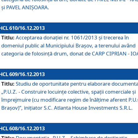
şi PAVEL ANIŞOARA.
HCL 610/16.12.2013
Titlu:
Acceptarea donaţiei nr. 1061/2013 şi trecerea în
domeniul public al Municipiului Braşov, a terenului având
categoria de folosinţă drum, donat de CARP CIPRIAN - IO
HCL 609/16.12.2013
Titlu:
Studiu de oportunitate pentru elaborare documenta
„P.U.Z. - Construire locuinţe colective, spaţii comerciale şi
împrejmuire (cu modificare regim de înălţime aferent P.U.
Braşov)”, iniţiator S.C. Atlanta House Investments S.R.L.
HCL 608/16.12.2013
Titlu:
Documentaţia „P.U.Z. - Schimbare de destinaţie,