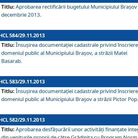
Titlu:
Aprobarea rectificării bugetului Municipiului Braşov 
decembrie 2013.
HCL 584/29.11.2013
Titlu:
Însuşirea documentaţiei cadastrale privind înscriere
domeniul public al Municipiului Braşov, a străzii Matei
Basarab.
HCL 583/29.11.2013
Titlu:
Însuşirea documentaţiei cadastrale privind înscriere
domeniul public al Municipiului Braşov a străzii Pictor Pop
HCL 582/29.11.2013
Titlu:
Aprobarea desfăşurării unor activităţi finanţate inte
din veniturile proprii de către Grădiniţa cu Program Norm