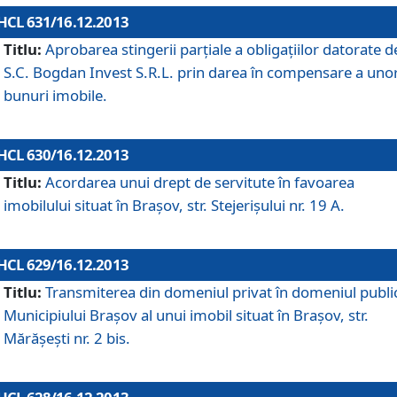
HCL 631/16.12.2013
Titlu:
Aprobarea stingerii parţiale a obligaţiilor datorate d
S.C. Bogdan Invest S.R.L. prin darea în compensare a uno
bunuri imobile.
HCL 630/16.12.2013
Titlu:
Acordarea unui drept de servitute în favoarea
imobilului situat în Braşov, str. Stejerişului nr. 19 A.
HCL 629/16.12.2013
Titlu:
Transmiterea din domeniul privat în domeniul public
Municipiului Braşov al unui imobil situat în Braşov, str.
Mărăşeşti nr. 2 bis.