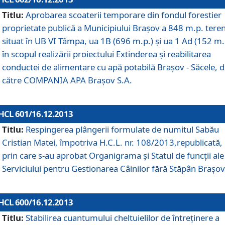
Titlu:
Aprobarea scoaterii temporare din fondul forestier
proprietate publică a Municipiului Braşov a 848 m.p. tere
situat în UB VI Tâmpa, ua 1B (696 m.p.) şi ua 1 Ad (152 m.
în scopul realizării proiectului Extinderea şi reabilitarea
conductei de alimentare cu apă potabilă Braşov - Săcele, 
către COMPANIA APA Braşov S.A.
HCL 601/16.12.2013
Titlu:
Respingerea plângerii formulate de numitul Sabău
Cristian Matei, împotriva H.C.L. nr. 108/2013,republicată,
prin care s-au aprobat Organigrama şi Statul de funcţii ale
Serviciului pentru Gestionarea Câinilor fără Stăpân Braşov
HCL 600/16.12.2013
Titlu:
Stabilirea cuantumului cheltuielilor de întreţinere a