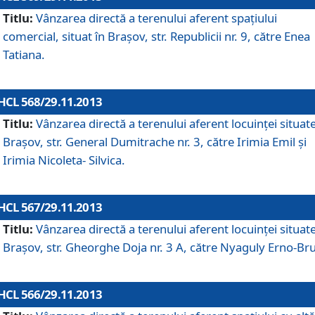
Titlu:
Vânzarea directă a terenului aferent spaţiului
comercial, situat în Braşov, str. Republicii nr. 9, către Enea
Tatiana.
HCL 568/29.11.2013
Titlu:
Vânzarea directă a terenului aferent locuinţei situate
Braşov, str. General Dumitrache nr. 3, către Irimia Emil şi
Irimia Nicoleta- Silvica.
HCL 567/29.11.2013
Titlu:
Vânzarea directă a terenului aferent locuinţei situate
Braşov, str. Gheorghe Doja nr. 3 A, către Nyaguly Erno-Br
HCL 566/29.11.2013