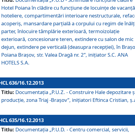
Hotel Poiana în clădire cu funcţiune de locuinţe de vacanţă
hoteliere, compartimentări interioare nestructurale, refa
acoperiş, mansardare parţială a corpului cu regim de înăl
parter, înlocuire tâmplărie exterioară, termoizolaţie
exterioară, concesionare teren, extindere cu salon de mic
dejun, extindere pe verticală (deasupra recepţiei), în Braşo
Poiana Braşov, str. Valea Dragă nr. 2”, iniţiator S.C. ANA
HOTELS S.A.
HCL 636/16.12.2013
Titlu:
Documentaţia „P.U.Z. - Construire Hale depozitare ş
producţie, zona Triaj -Braşov”, iniţiatori Eftinca Cristian, ş.
HCL 635/16.12.2013
Titlu:
Documentaţia „P.U.D. - Centru comercial, servicii,