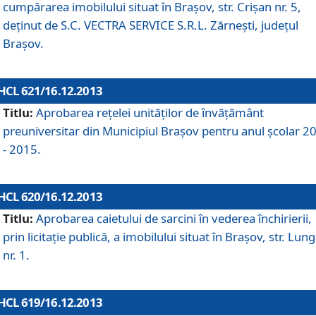
cumpărarea imobilului situat în Braşov, str. Crişan nr. 5,
deţinut de S.C. VECTRA SERVICE S.R.L. Zărneşti, judeţul
Braşov.
HCL 621/16.12.2013
Titlu:
Aprobarea reţelei unităţilor de învăţământ
preuniversitar din Municipiul Braşov pentru anul şcolar 2
- 2015.
HCL 620/16.12.2013
Titlu:
Aprobarea caietului de sarcini în vederea închirierii,
prin licitaţie publică, a imobilului situat în Braşov, str. Lun
nr. 1.
HCL 619/16.12.2013