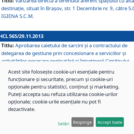
Titlu:
Vânzarea directă a terenului aferent spaţiului cu altă
destinaţie, situat în Braşov, str. 1 Decembrie nr. 9, către S.
IGIENA S.C.M.
HCL 565/29.11.2013
Titlu:
Aprobarea caietului de sarcini şi a contractului de
delegarea de gestiune prin concesionare a serviciilor şi
activităţilor necesare exploatării şi întreţinerii Cimitirului
Municipal Braşov situat în str. Dimitrie Anghel nr. 19.
Acest site folosește cookie-uri esențiale pentru
funcționare și securitate, precum și cookie-uri
opționale pentru statistici, conținut și marketing.
HCL 564/29.11.2013
Puteți accepta sau refuza utilizarea cookie-urilor
Titlu:
Completarea şi modificarea H.C.L. nr. 446/2013, pr
opționale; cookie-urile esențiale nu pot fi
care s-a aprobat studiul de fundamentare pentru
dezactivate.
concesionarea serviciilor de administrare a Cimitirului
Municipal Braşov.
Respinge
Accept toate
Setări