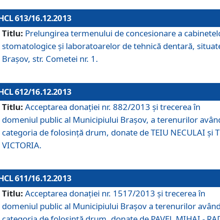
HCL 613/16.12.2013
Titlu:
Prelungirea termenului de concesionare a cabinetel
stomatologice şi laboratoarelor de tehnică dentară, situat
Braşov, str. Cometei nr. 1.
HCL 612/16.12.2013
Titlu:
Acceptarea donaţiei nr. 882/2013 şi trecerea în
domeniul public al Municipiului Braşov, a terenurilor avân
categoria de folosinţă drum, donate de TEIU NECULAI şi 
VICTORIA.
HCL 611/16.12.2013
Titlu:
Acceptarea donaţiei nr. 1517/2013 şi trecerea în
domeniul public al Municipiului Braşov a terenurilor avân
categoria de folosinţă drum, donate de PAVEL MIHAI - R