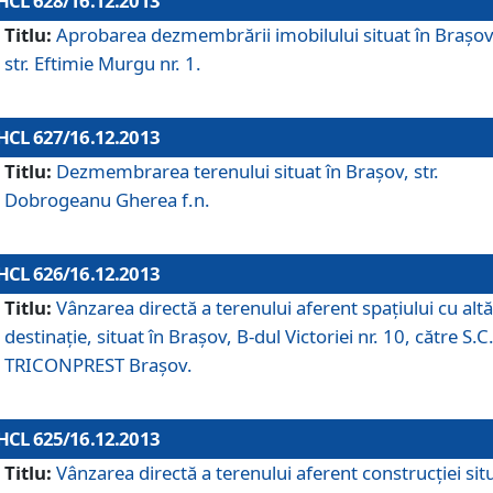
HCL 628/16.12.2013
Titlu:
Aprobarea dezmembrării imobilului situat în Braşov
str. Eftimie Murgu nr. 1.
HCL 627/16.12.2013
Titlu:
Dezmembrarea terenului situat în Braşov, str.
Dobrogeanu Gherea f.n.
HCL 626/16.12.2013
Titlu:
Vânzarea directă a terenului aferent spaţiului cu altă
destinaţie, situat în Braşov, B-dul Victoriei nr. 10, către S.C
TRICONPREST Braşov.
HCL 625/16.12.2013
Titlu:
Vânzarea directă a terenului aferent construcţiei sit