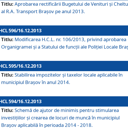
Titlu:
Aprobarea rectificării Bugetului de Venituri şi Cheltui
al R.A. Transport Braşov pe anul 2013.
HCL 596/16.12.2013
Titlu:
Modificarea H.C.L. nr. 106/2013, privind aprobarea
Organigramei şi a Statului de funcţii ale Poliţiei Locale Bra
HCL 595/16.12.2013
Titlu:
Stabilirea impozitelor şi taxelor locale aplicabile în
municipiul Braşov în anul 2014.
HCL 594/16.12.2013
Titlu:
Schemă de ajutor de minimis pentru stimularea
investiţiilor şi crearea de locuri de muncă în municipiul
Braşov aplicabilă în perioada 2014 - 2018.