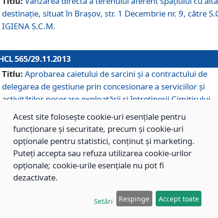
Titlu:
Vânzarea directă a terenului aferent spaţiului cu altă
destinaţie, situat în Braşov, str. 1 Decembrie nr. 9, către S.
IGIENA S.C.M.
HCL 565/29.11.2013
Titlu:
Aprobarea caietului de sarcini şi a contractului de
delegarea de gestiune prin concesionare a serviciilor şi
activităţilor necesare exploatării şi întreţinerii Cimitirului
Municipal Braşov situat în str. Dimitrie Anghel nr. 19.
Acest site folosește cookie-uri esențiale pentru
funcționare și securitate, precum și cookie-uri
opționale pentru statistici, conținut și marketing.
HCL 564/29.11.2013
Puteți accepta sau refuza utilizarea cookie-urilor
Titlu:
Completarea şi modificarea H.C.L. nr. 446/2013, pr
opționale; cookie-urile esențiale nu pot fi
care s-a aprobat studiul de fundamentare pentru
dezactivate.
concesionarea serviciilor de administrare a Cimitirului
Municipal Braşov.
Respinge
Accept toate
Setări