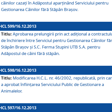
câinilor cazaţi în Adăpostul aparţinând Serviciului pentru
Gestionarea Câinilor fără Stăpân Braşov.
HCL 599/16.12.2013
Titlu:
Aprobarea prelungirii prin act adiţional a contractul
de închiriere între Serviciul pentru Gestionarea Câinilor fă
Stăpân Braşov şi S.C. Ferma Stupini UTB S.A. pentru
Adăpostul de câini fără stăpân.
HCL 598/16.12.2013
Titlu:
Modificarea H.C.L. nr. 46/2002, republicată, prin car
a aprobat înfiinţarea Serviciului Public de Gestionare a
Animalelor.
HCL 597/16.12.2013