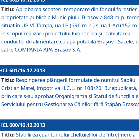
Titlu:
Aprobarea scoaterii temporare din fondul forestier
proprietate publică a Municipiului Braşov a 848 m.p. tere
situat în UB VI Tâmpa, ua 1B (696 m.p.) şi ua 1 Ad (152 m.
în scopul realizării proiectului Extinderea şi reabilitarea
conductei de alimentare cu apă potabilă Braşov - Săcele, 
către COMPANIA APA Braşov S.A.
HCL 601/16.12.2013
Titlu:
Respingerea plângerii formulate de numitul Sabău
Cristian Matei, împotriva H.C.L. nr. 108/2013,republicată,
prin care s-au aprobat Organigrama şi Statul de funcţii ale
Serviciului pentru Gestionarea Câinilor fără Stăpân Braşov
HCL 600/16.12.2013
Titlu:
Stabilirea cuantumului cheltuielilor de întreţinere a