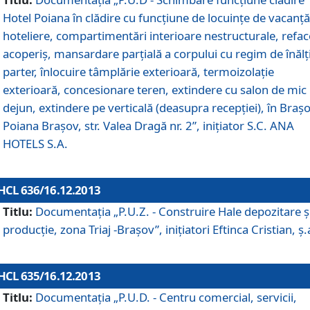
Hotel Poiana în clădire cu funcţiune de locuinţe de vacanţă
hoteliere, compartimentări interioare nestructurale, refa
acoperiş, mansardare parţială a corpului cu regim de înăl
parter, înlocuire tâmplărie exterioară, termoizolaţie
exterioară, concesionare teren, extindere cu salon de mic
dejun, extindere pe verticală (deasupra recepţiei), în Braşo
Poiana Braşov, str. Valea Dragă nr. 2”, iniţiator S.C. ANA
HOTELS S.A.
HCL 636/16.12.2013
Titlu:
Documentaţia „P.U.Z. - Construire Hale depozitare ş
producţie, zona Triaj -Braşov”, iniţiatori Eftinca Cristian, ş.
HCL 635/16.12.2013
Titlu:
Documentaţia „P.U.D. - Centru comercial, servicii,