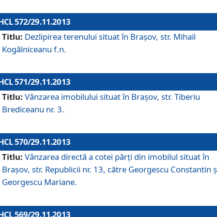
HCL 572/29.11.2013
Titlu:
Dezlipirea terenului situat în Braşov, str. Mihail
Kogălniceanu f.n.
HCL 571/29.11.2013
Titlu:
Vânzarea imobilului situat în Braşov, str. Tiberiu
Brediceanu nr. 3.
HCL 570/29.11.2013
Titlu:
Vânzarea directă a cotei părţi din imobilul situat în
Braşov, str. Republicii nr. 13, către Georgescu Constantin ş
Georgescu Mariane.
HCL 569/29.11.2013