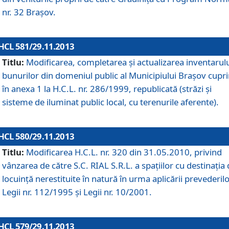
nr. 32 Braşov.
HCL 581/29.11.2013
Titlu:
Modificarea, completarea şi actualizarea inventarul
bunurilor din domeniul public al Municipiului Braşov cupr
în anexa 1 la H.C.L. nr. 286/1999, republicată (străzi şi
sisteme de iluminat public local, cu terenurile aferente).
HCL 580/29.11.2013
Titlu:
Modificarea H.C.L. nr. 320 din 31.05.2010, privind
vânzarea de către S.C. RIAL S.R.L. a spaţiilor cu destinaţia
locuinţă nerestituite în natură în urma aplicării prevederil
Legii nr. 112/1995 şi Legii nr. 10/2001.
HCL 579/29.11.2013