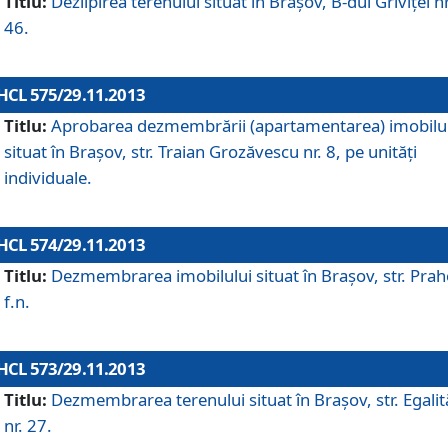
Titlu:
Dezlipirea terenului situat în Braşov, B-dul Griviţei nr
46.
HCL 575/29.11.2013
Titlu:
Aprobarea dezmembrării (apartamentarea) imobilu
situat în Braşov, str. Traian Grozăvescu nr. 8, pe unităţi
individuale.
HCL 574/29.11.2013
Titlu:
Dezmembrarea imobilului situat în Braşov, str. Pra
f.n.
HCL 573/29.11.2013
Titlu:
Dezmembrarea terenului situat în Braşov, str. Egalită
nr. 27.