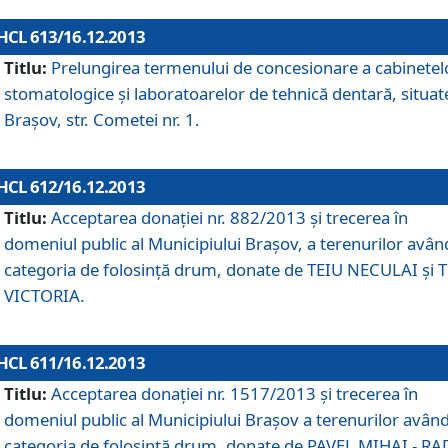
HCL 613/16.12.2013
Titlu:
Prelungirea termenului de concesionare a cabinetel
stomatologice şi laboratoarelor de tehnică dentară, situat
Braşov, str. Cometei nr. 1.
HCL 612/16.12.2013
Titlu:
Acceptarea donaţiei nr. 882/2013 şi trecerea în
domeniul public al Municipiului Braşov, a terenurilor avân
categoria de folosinţă drum, donate de TEIU NECULAI şi 
VICTORIA.
HCL 611/16.12.2013
Titlu:
Acceptarea donaţiei nr. 1517/2013 şi trecerea în
domeniul public al Municipiului Braşov a terenurilor avân
categoria de folosinţă drum, donate de PAVEL MIHAI - R