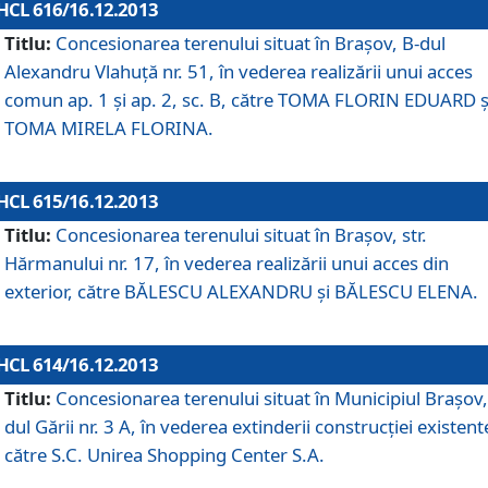
HCL 616/16.12.2013
Titlu:
Concesionarea terenului situat în Braşov, B-dul
Alexandru Vlahuţă nr. 51, în vederea realizării unui acces
comun ap. 1 şi ap. 2, sc. B, către TOMA FLORIN EDUARD ş
TOMA MIRELA FLORINA.
HCL 615/16.12.2013
Titlu:
Concesionarea terenului situat în Braşov, str.
Hărmanului nr. 17, în vederea realizării unui acces din
exterior, către BĂLESCU ALEXANDRU şi BĂLESCU ELENA.
HCL 614/16.12.2013
Titlu:
Concesionarea terenului situat în Municipiul Braşov,
dul Gării nr. 3 A, în vederea extinderii construcţiei existent
către S.C. Unirea Shopping Center S.A.