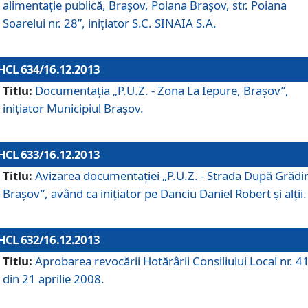
alimentaţie publică, Braşov, Poiana Braşov, str. Poiana
Soarelui nr. 28”, iniţiator S.C. SINAIA S.A.
HCL 634/16.12.2013
Titlu:
Documentaţia „P.U.Z. - Zona La Iepure, Braşov”,
iniţiator Municipiul Braşov.
HCL 633/16.12.2013
Titlu:
Avizarea documentaţiei „P.U.Z. - Strada După Grădin
Braşov”, având ca iniţiator pe Danciu Daniel Robert şi alţii.
HCL 632/16.12.2013
Titlu:
Aprobarea revocării Hotărârii Consiliului Local nr. 4
din 21 aprilie 2008.