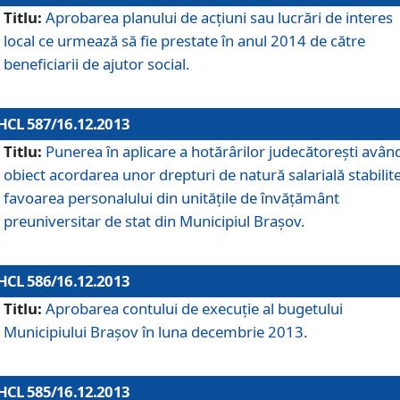
Titlu:
Aprobarea planului de acţiuni sau lucrări de interes
local ce urmează să fie prestate în anul 2014 de către
beneficiarii de ajutor social.
HCL 587/16.12.2013
Titlu:
Punerea în aplicare a hotărârilor judecătoreşti avân
obiect acordarea unor drepturi de natură salarială stabilite
favoarea personalului din unităţile de învăţământ
preuniversitar de stat din Municipiul Braşov.
HCL 586/16.12.2013
Titlu:
Aprobarea contului de execuţie al bugetului
Municipiului Braşov în luna decembrie 2013.
HCL 585/16.12.2013