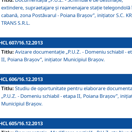
extindere, supraetajare şi reamenajare staţie telegondolă 
cabană, zona Postăvarul - Poiana Braşov”, iniţiator S.C. 
TRANS S.R.L.
HCL 607/16.12.2013
Titlu:
Avizare documentaţie „P.U.Z. - Domeniu schiabil - e
II, Poiana Braşov”, iniţiator Municipiul Braşov.
HCL 606/16.12.2013
Titlu:
Studiu de oportunitate pentru elaborare documenta
„P.U.Z. - Domeniu schiabil - etapa II, Poiana Braşov”, iniţia
Municipiul Braşov.
HCL 605/16.12.2013