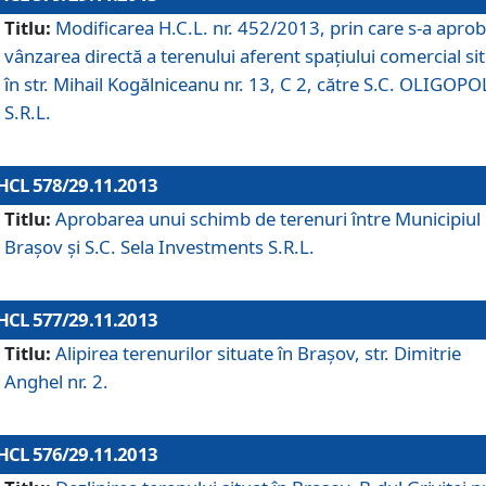
Titlu:
Modificarea H.C.L. nr. 452/2013, prin care s-a aprob
vânzarea directă a terenului aferent spaţiului comercial si
în str. Mihail Kogălniceanu nr. 13, C 2, către S.C. OLIGOPO
S.R.L.
HCL 578/29.11.2013
Titlu:
Aprobarea unui schimb de terenuri între Municipiul
Braşov şi S.C. Sela Investments S.R.L.
HCL 577/29.11.2013
Titlu:
Alipirea terenurilor situate în Braşov, str. Dimitrie
Anghel nr. 2.
HCL 576/29.11.2013