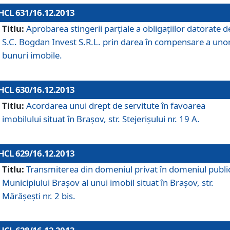
HCL 631/16.12.2013
Titlu:
Aprobarea stingerii parţiale a obligaţiilor datorate d
S.C. Bogdan Invest S.R.L. prin darea în compensare a uno
bunuri imobile.
HCL 630/16.12.2013
Titlu:
Acordarea unui drept de servitute în favoarea
imobilului situat în Braşov, str. Stejerişului nr. 19 A.
HCL 629/16.12.2013
Titlu:
Transmiterea din domeniul privat în domeniul public
Municipiului Braşov al unui imobil situat în Braşov, str.
Mărăşeşti nr. 2 bis.