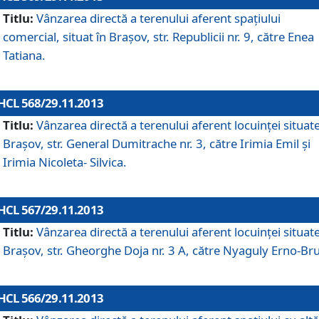
Titlu:
Vânzarea directă a terenului aferent spaţiului
comercial, situat în Braşov, str. Republicii nr. 9, către Enea
Tatiana.
HCL 568/29.11.2013
Titlu:
Vânzarea directă a terenului aferent locuinţei situate
Braşov, str. General Dumitrache nr. 3, către Irimia Emil şi
Irimia Nicoleta- Silvica.
HCL 567/29.11.2013
Titlu:
Vânzarea directă a terenului aferent locuinţei situate
Braşov, str. Gheorghe Doja nr. 3 A, către Nyaguly Erno-Br
HCL 566/29.11.2013