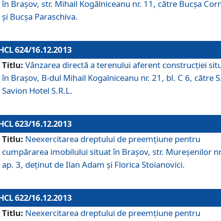
în Braşov, str. Mihail Kogălniceanu nr. 11, către Bucşa Cor
şi Bucşa Paraschiva.
HCL 624/16.12.2013
Titlu:
Vânzarea directă a terenului aferent construcţiei sit
în Braşov, B-dul Mihail Kogalniceanu nr. 21, bl. C 6, către S
Savion Hotel S.R.L.
HCL 623/16.12.2013
Titlu:
Neexercitarea dreptului de preemţiune pentru
cumpărarea imobilului situat în Braşov, str. Mureşenilor nr
ap. 3, deţinut de Ilan Adam şi Florica Stoianovici.
HCL 622/16.12.2013
Titlu:
Neexercitarea dreptului de preemţiune pentru