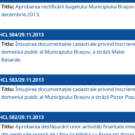
Titlu:
Aprobarea rectificării bugetului Municipiului Braşov 
decembrie 2013.
HCL 584/29.11.2013
Titlu:
Însuşirea documentaţiei cadastrale privind înscriere
domeniul public al Municipiului Braşov, a străzii Matei
Basarab.
HCL 583/29.11.2013
Titlu:
Însuşirea documentaţiei cadastrale privind înscriere
domeniul public al Municipiului Braşov a străzii Pictor Pop
HCL 582/29.11.2013
Titlu:
Aprobarea desfăşurării unor activităţi finanţate inte
din veniturile proprii de către Grădiniţa cu Program Norm