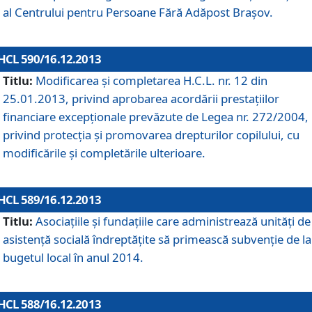
al Centrului pentru Persoane Fără Adăpost Braşov.
HCL 590/16.12.2013
Titlu:
Modificarea şi completarea H.C.L. nr. 12 din
25.01.2013, privind aprobarea acordării prestaţiilor
financiare excepţionale prevăzute de Legea nr. 272/2004,
privind protecţia şi promovarea drepturilor copilului, cu
modificările şi completările ulterioare.
HCL 589/16.12.2013
Titlu:
Asociaţiile şi fundaţiile care administrează unităţi de
asistenţă socială îndreptăţite să primească subvenţie de la
bugetul local în anul 2014.
HCL 588/16.12.2013