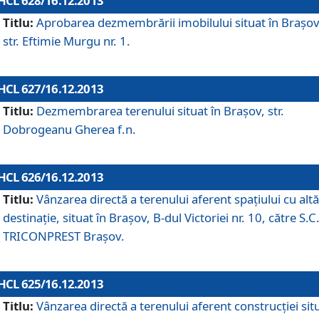
HCL 628/16.12.2013
Titlu:
Aprobarea dezmembrării imobilului situat în Braşov
str. Eftimie Murgu nr. 1.
HCL 627/16.12.2013
Titlu:
Dezmembrarea terenului situat în Braşov, str.
Dobrogeanu Gherea f.n.
HCL 626/16.12.2013
Titlu:
Vânzarea directă a terenului aferent spaţiului cu altă
destinaţie, situat în Braşov, B-dul Victoriei nr. 10, către S.C
TRICONPREST Braşov.
HCL 625/16.12.2013
Titlu:
Vânzarea directă a terenului aferent construcţiei sit