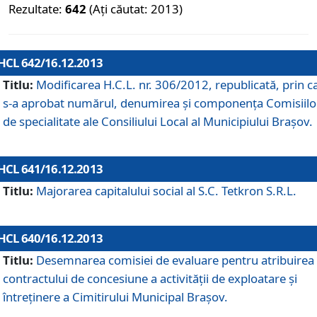
Rezultate:
642
(Ați căutat: 2013)
HCL 642/16.12.2013
Titlu:
Modificarea H.C.L. nr. 306/2012, republicată, prin c
s-a aprobat numărul, denumirea şi componenţa Comisiilo
de specialitate ale Consiliului Local al Municipiului Braşov.
HCL 641/16.12.2013
Titlu:
Majorarea capitalului social al S.C. Tetkron S.R.L.
HCL 640/16.12.2013
Titlu:
Desemnarea comisiei de evaluare pentru atribuirea
contractului de concesiune a activităţii de exploatare şi
întreţinere a Cimitirului Municipal Braşov.