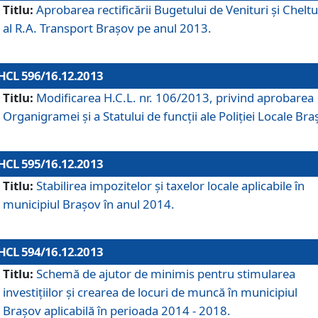
Titlu:
Aprobarea rectificării Bugetului de Venituri şi Cheltui
al R.A. Transport Braşov pe anul 2013.
HCL 596/16.12.2013
Titlu:
Modificarea H.C.L. nr. 106/2013, privind aprobarea
Organigramei şi a Statului de funcţii ale Poliţiei Locale Bra
HCL 595/16.12.2013
Titlu:
Stabilirea impozitelor şi taxelor locale aplicabile în
municipiul Braşov în anul 2014.
HCL 594/16.12.2013
Titlu:
Schemă de ajutor de minimis pentru stimularea
investiţiilor şi crearea de locuri de muncă în municipiul
Braşov aplicabilă în perioada 2014 - 2018.