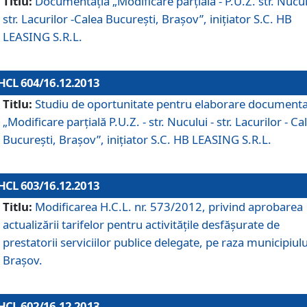
Titlu:
Documentaţia „Modificare parţială - P.U.Z. str. Nucul
str. Lacurilor -Calea Bucureşti, Braşov”, iniţiator S.C. HB
LEASING S.R.L.
HCL 604/16.12.2013
Titlu:
Studiu de oportunitate pentru elaborare documenta
„Modificare parţială P.U.Z. - str. Nucului - str. Lacurilor - Ca
Bucureşti, Braşov”, iniţiator S.C. HB LEASING S.R.L.
HCL 603/16.12.2013
Titlu:
Modificarea H.C.L. nr. 573/2012, privind aprobarea
actualizării tarifelor pentru activităţile desfăşurate de
prestatorii serviciilor publice delegate, pe raza municipiulu
Braşov.
HCL 602/16.12.2013