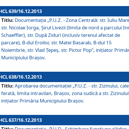
HCL 639/16.12.2013
Titlu:
Documentaţia „P.U.Z. - Zona Centrală: str. Iuliu Man
str. Nicolae Iorga, Şirul Livezii (limita de nord a parcului In
Schaeffler), str. După Ziduri (inclusiv terenul afectat de
parcare), B-dul Eroilor, str. Matei Basarab, B-dul 15
Noiembrie, str. Vlad Ţepeş, str. Pictor Pop”, iniţiator Primă
Municipiului Braşov.
HCL 638/16.12.2013
Titlu:
Aprobarea documentaţiei „P.U.Z. - str. Zizinului, cal
ferată, limita intravilan, Braşov, zona sudică a str. Zizinului
iniţiator Primăria Municipiului Braşov.
HCL 637/16.12.2013
Titlu:
Documentaţia „P.U.D - Schimbare funcţiune clădire