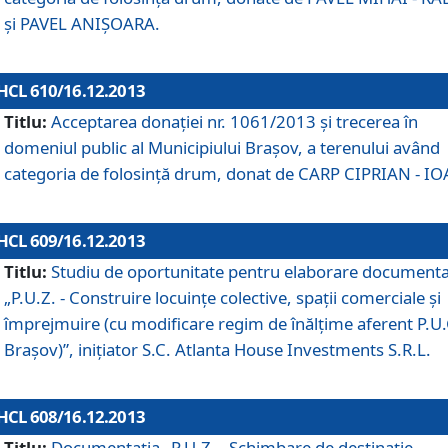
şi PAVEL ANIŞOARA.
HCL 610/16.12.2013
Titlu:
Acceptarea donaţiei nr. 1061/2013 şi trecerea în
domeniul public al Municipiului Braşov, a terenului având
categoria de folosinţă drum, donat de CARP CIPRIAN - IO
HCL 609/16.12.2013
Titlu:
Studiu de oportunitate pentru elaborare documenta
„P.U.Z. - Construire locuinţe colective, spaţii comerciale şi
împrejmuire (cu modificare regim de înălţime aferent P.U.
Braşov)”, iniţiator S.C. Atlanta House Investments S.R.L.
HCL 608/16.12.2013
Titlu:
Documentaţia „P.U.Z. - Schimbare de destinaţie,