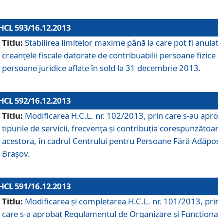
HCL 593/16.12.2013
Titlu:
Stabilirea limitelor maxime până la care pot fi anula
creanţele fiscale datorate de contribuabilii persoane fizice 
persoane juridice aflate în sold la 31 decembrie 2013.
HCL 592/16.12.2013
Titlu:
Modificarea H.C.L. nr. 102/2013, prin care s-au apr
tipurile de servicii, frecvenţa şi contribuţia corespunzătoa
acestora, în cadrul Centrului pentru Persoane Fără Adăpo
Braşov.
HCL 591/16.12.2013
Titlu:
Modificarea şi completarea H.C.L. nr. 101/2013, pri
care s-a aprobat Regulamentul de Organizare şi Funcţion