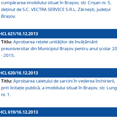
cumpărarea imobilului situat în Braşov, str. Crişan nr. 5,
deţinut de S.C. VECTRA SERVICE S.R.L. Zărneşti, judeţul
Braşov.
HCL 621/16.12.2013
Titlu:
Aprobarea reţelei unităţilor de învăţământ
preuniversitar din Municipiul Braşov pentru anul şcolar 2
- 2015.
HCL 620/16.12.2013
Titlu:
Aprobarea caietului de sarcini în vederea închirierii,
prin licitaţie publică, a imobilului situat în Braşov, str. Lun
nr. 1.
HCL 619/16.12.2013