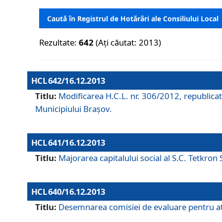
Caută în Registrul de Hotărâri ale Consiliului Local
Rezultate:
642
(Ați căutat: 2013)
HCL 642/16.12.2013
Titlu:
Modificarea H.C.L. nr. 306/2012, republicat
Municipiului Braşov.
HCL 641/16.12.2013
Titlu:
Majorarea capitalului social al S.C. Tetkron 
HCL 640/16.12.2013
Titlu:
Desemnarea comisiei de evaluare pentru atri