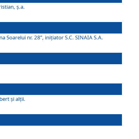
istian, ş.a.
a Soarelui nr. 28”, iniţiator S.C. SINAIA S.A.
rt şi alţii.