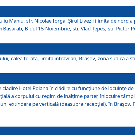
iu Maniu, str. Nicolae Iorga, Şirul Livezii (limita de nord a 
tei Basarab, B-dul 15 Noiembrie, str. Vlad Ţepeş, str. Pictor 
ui, calea ferată, limita intravilan, Braşov, zona sudică a str
lădire Hotel Poiana în clădire cu funcţiune de locuinţe de
ală a corpului cu regim de înălţime parter, înlocuire tâmpl
, extindere pe verticală (deasupra recepţiei), în Braşov, Poi