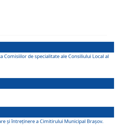
omisiilor de specialitate ale Consiliului Local al
e şi întreţinere a Cimitirului Municipal Braşov.