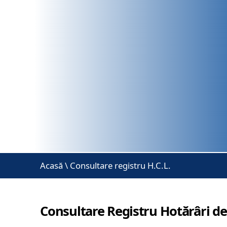
Acasă
\
Consultare registru H.C.L.
Consultare Registru Hotărâri de