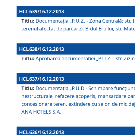
HCL 639/16.12.2013
Titlu:
Documentaţia „P.U.Z. - Zona Centrală: str. Iul
terenul afectat de parcare), B-dul Eroilor, str. Ma
HCL 638/16.12.2013
Titlu:
Aprobarea documentaţiei „P.U.Z. - str. Zizinul
HCL 637/16.12.2013
Titlu:
Documentaţia „P.U.D - Schimbare funcţiune c
nestructurale, refacere acoperiş, mansardare parţi
concesionare teren, extindere cu salon de mic dejun
ANA HOTELS S.A.
HCL 636/16.12.2013