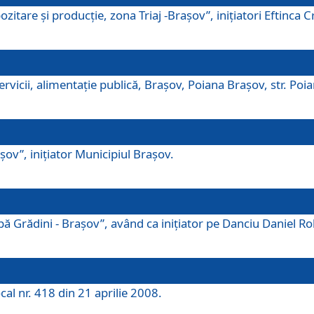
tare şi producţie, zona Triaj -Braşov”, iniţiatori Eftinca Cr
vicii, alimentaţie publică, Braşov, Poiana Braşov, str. Poian
ov”, iniţiator Municipiul Braşov.
 Grădini - Braşov”, având ca iniţiator pe Danciu Daniel Robe
cal nr. 418 din 21 aprilie 2008.