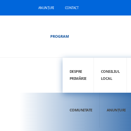
ANUNȚURI
CONTACT
PROGRAM
DESPRE
CONSILIUL
PRIMĂRIE
LOCAL
COMUNITATE
ANUNȚURI