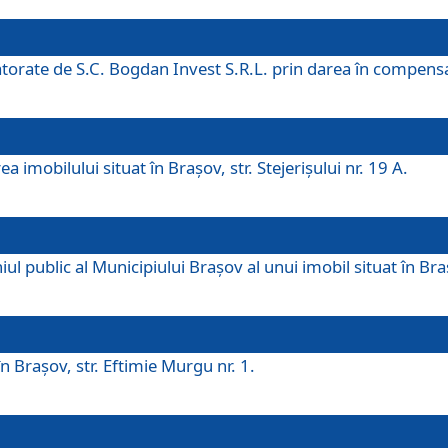
 datorate de S.C. Bogdan Invest S.R.L. prin darea în compens
 imobilului situat în Braşov, str. Stejerişului nr. 19 A.
 public al Municipiului Braşov al unui imobil situat în Braşo
 Braşov, str. Eftimie Murgu nr. 1.