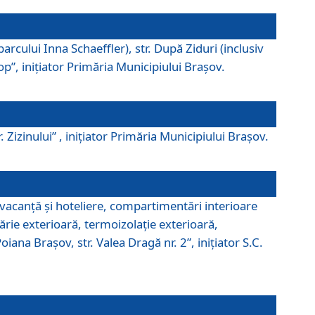
parcului Inna Schaeffler), str. După Ziduri (inclusiv
Pop”, iniţiator Primăria Municipiului Braşov.
. Zizinului” , iniţiator Primăria Municipiului Braşov.
 vacanţă şi hoteliere, compartimentări interioare
ărie exterioară, termoizolaţie exterioară,
ana Braşov, str. Valea Dragă nr. 2”, iniţiator S.C.