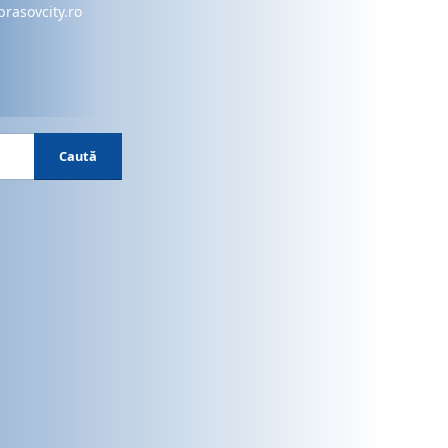
brasovcity.ro
Caută