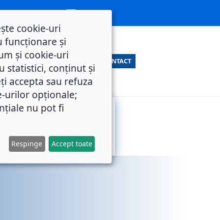
ește cookie-uri
 funcționare și
um și cookie-uri
CONTACT
statistici, conținut și
ți accepta sau refuza
e-urilor opționale;
nțiale nu pot fi
SERVICII
M.O.L.
PUBLICE
Respinge
Accept toate