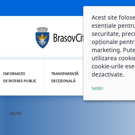
Acest site folos
esențiale pentru
securitate, prec
opționale pentru 
marketing. Pute
utilizarea cooki
cookie-urile ese
dezactivate.
INFORMAȚII
TRANSPARENȚĂ
INTEGRITATE
DE INTERES PUBLIC
DECIZIONALĂ
INSTITUȚIONALĂ
Setări
CAUTĂ