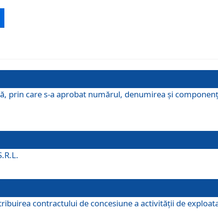
ă, prin care s-a aprobat numărul, denumirea şi componenţa C
S.R.L.
buirea contractului de concesiune a activităţii de exploatar