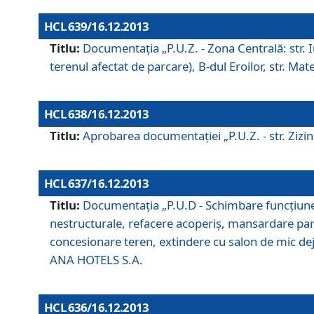
HCL 639/16.12.2013
Titlu:
Documentaţia „P.U.Z. - Zona Centrală: str. Iul
terenul afectat de parcare), B-dul Eroilor, str. Ma
HCL 638/16.12.2013
Titlu:
Aprobarea documentaţiei „P.U.Z. - str. Zizinul
HCL 637/16.12.2013
Titlu:
Documentaţia „P.U.D - Schimbare funcţiune c
nestructurale, refacere acoperiş, mansardare parţi
concesionare teren, extindere cu salon de mic dejun
ANA HOTELS S.A.
HCL 636/16.12.2013