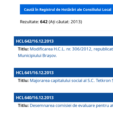
Caută în Registrul de Hotărâri ale Consiliului Local
Rezultate:
642
(Ați căutat: 2013)
HCL 642/16.12.2013
Titlu:
Modificarea H.C.L. nr. 306/2012, republicat
Municipiului Braşov.
HCL 641/16.12.2013
Titlu:
Majorarea capitalului social al S.C. Tetkron 
HCL 640/16.12.2013
Titlu:
Desemnarea comisiei de evaluare pentru atri