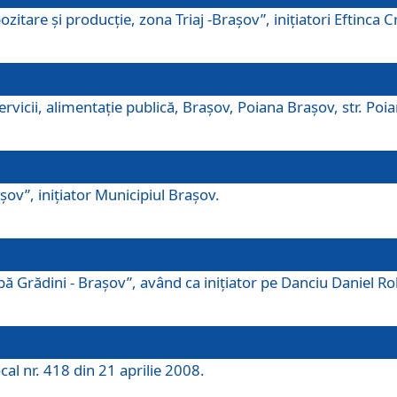
tare şi producţie, zona Triaj -Braşov”, iniţiatori Eftinca Cr
vicii, alimentaţie publică, Braşov, Poiana Braşov, str. Poian
ov”, iniţiator Municipiul Braşov.
 Grădini - Braşov”, având ca iniţiator pe Danciu Daniel Robe
cal nr. 418 din 21 aprilie 2008.