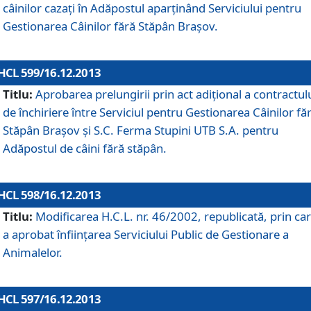
câinilor cazaţi în Adăpostul aparţinând Serviciului pentru
Gestionarea Câinilor fără Stăpân Braşov.
HCL 599/16.12.2013
Titlu:
Aprobarea prelungirii prin act adiţional a contractul
de închiriere între Serviciul pentru Gestionarea Câinilor fă
Stăpân Braşov şi S.C. Ferma Stupini UTB S.A. pentru
Adăpostul de câini fără stăpân.
HCL 598/16.12.2013
Titlu:
Modificarea H.C.L. nr. 46/2002, republicată, prin car
a aprobat înfiinţarea Serviciului Public de Gestionare a
Animalelor.
HCL 597/16.12.2013