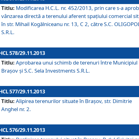
Titlu:
Modificarea H.C.L. nr. 452/2013, prin care s-a aprob
vânzarea directă a terenului aferent spaţiului comercial si
în str. Mihail Kogălniceanu nr. 13, C 2, către S.C. OLIGOPO
S.R.L.
HCL 578/29.11.2013
Titlu:
Aprobarea unui schimb de terenuri între Municipiul
Braşov şi S.C. Sela Investments S.R.L.
HCL 577/29.11.2013
Titlu:
Alipirea terenurilor situate în Braşov, str. Dimitrie
Anghel nr. 2.
HCL 576/29.11.2013