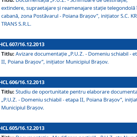
extindere, supraetajare şi reamenajare staţie telegondolă 
cabană, zona Postăvarul - Poiana Braşov”, iniţiator S.C. 
TRANS S.R.L.
HCL 607/16.12.2013
Titlu:
Avizare documentaţie „P.U.Z. - Domeniu schiabil - e
II, Poiana Braşov”, iniţiator Municipiul Braşov.
HCL 606/16.12.2013
Titlu:
Studiu de oportunitate pentru elaborare documenta
„P.U.Z. - Domeniu schiabil - etapa II, Poiana Braşov”, iniţia
Municipiul Braşov.
HCL 605/16.12.2013