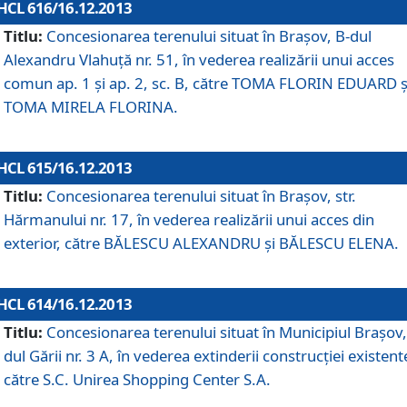
HCL 616/16.12.2013
Titlu:
Concesionarea terenului situat în Braşov, B-dul
Alexandru Vlahuţă nr. 51, în vederea realizării unui acces
comun ap. 1 şi ap. 2, sc. B, către TOMA FLORIN EDUARD ş
TOMA MIRELA FLORINA.
HCL 615/16.12.2013
Titlu:
Concesionarea terenului situat în Braşov, str.
Hărmanului nr. 17, în vederea realizării unui acces din
exterior, către BĂLESCU ALEXANDRU şi BĂLESCU ELENA.
HCL 614/16.12.2013
Titlu:
Concesionarea terenului situat în Municipiul Braşov,
dul Gării nr. 3 A, în vederea extinderii construcţiei existent
către S.C. Unirea Shopping Center S.A.