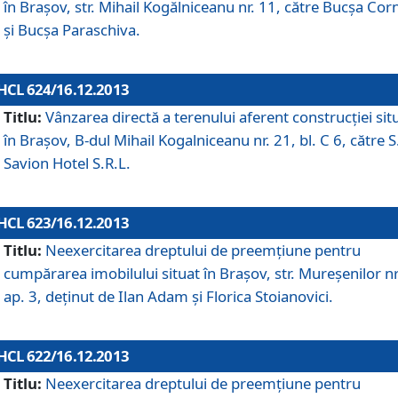
în Braşov, str. Mihail Kogălniceanu nr. 11, către Bucşa Cor
şi Bucşa Paraschiva.
HCL 624/16.12.2013
Titlu:
Vânzarea directă a terenului aferent construcţiei sit
în Braşov, B-dul Mihail Kogalniceanu nr. 21, bl. C 6, către S
Savion Hotel S.R.L.
HCL 623/16.12.2013
Titlu:
Neexercitarea dreptului de preemţiune pentru
cumpărarea imobilului situat în Braşov, str. Mureşenilor nr
ap. 3, deţinut de Ilan Adam şi Florica Stoianovici.
HCL 622/16.12.2013
Titlu:
Neexercitarea dreptului de preemţiune pentru