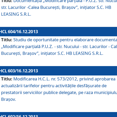
Titlu:
Documentaţia „Modificare parţială - P.U.Z. str. Nucul
str. Lacurilor -Calea Bucureşti, Braşov”, iniţiator S.C. HB
LEASING S.R.L.
HCL 604/16.12.2013
Titlu:
Studiu de oportunitate pentru elaborare documenta
„Modificare parţială P.U.Z. - str. Nucului - str. Lacurilor - Ca
Bucureşti, Braşov”, iniţiator S.C. HB LEASING S.R.L.
HCL 603/16.12.2013
Titlu:
Modificarea H.C.L. nr. 573/2012, privind aprobarea
actualizării tarifelor pentru activităţile desfăşurate de
prestatorii serviciilor publice delegate, pe raza municipiulu
Braşov.
HCL 602/16.12.2013