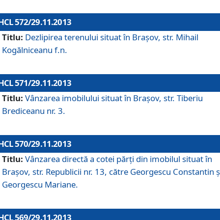
HCL 572/29.11.2013
Titlu:
Dezlipirea terenului situat în Braşov, str. Mihail
Kogălniceanu f.n.
HCL 571/29.11.2013
Titlu:
Vânzarea imobilului situat în Braşov, str. Tiberiu
Brediceanu nr. 3.
HCL 570/29.11.2013
Titlu:
Vânzarea directă a cotei părţi din imobilul situat în
Braşov, str. Republicii nr. 13, către Georgescu Constantin ş
Georgescu Mariane.
HCL 569/29.11.2013