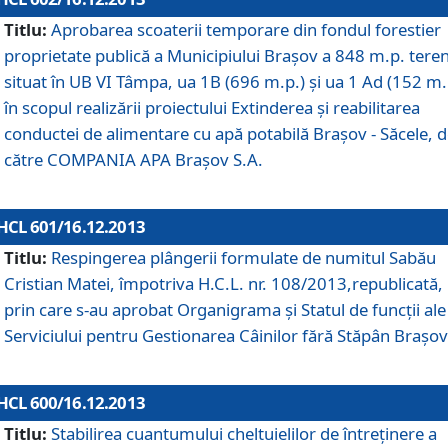
Titlu:
Aprobarea scoaterii temporare din fondul forestier
proprietate publică a Municipiului Braşov a 848 m.p. tere
situat în UB VI Tâmpa, ua 1B (696 m.p.) şi ua 1 Ad (152 m.
în scopul realizării proiectului Extinderea şi reabilitarea
conductei de alimentare cu apă potabilă Braşov - Săcele, 
către COMPANIA APA Braşov S.A.
HCL 601/16.12.2013
Titlu:
Respingerea plângerii formulate de numitul Sabău
Cristian Matei, împotriva H.C.L. nr. 108/2013,republicată,
prin care s-au aprobat Organigrama şi Statul de funcţii ale
Serviciului pentru Gestionarea Câinilor fără Stăpân Braşov
HCL 600/16.12.2013
Titlu:
Stabilirea cuantumului cheltuielilor de întreţinere a