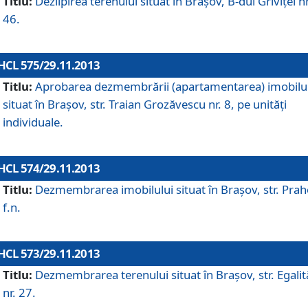
Titlu:
Dezlipirea terenului situat în Braşov, B-dul Griviţei nr
46.
HCL 575/29.11.2013
Titlu:
Aprobarea dezmembrării (apartamentarea) imobilu
situat în Braşov, str. Traian Grozăvescu nr. 8, pe unităţi
individuale.
HCL 574/29.11.2013
Titlu:
Dezmembrarea imobilului situat în Braşov, str. Pra
f.n.
HCL 573/29.11.2013
Titlu:
Dezmembrarea terenului situat în Braşov, str. Egalită
nr. 27.