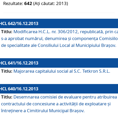
Rezultate:
642
(Ați căutat: 2013)
HCL 642/16.12.2013
Titlu:
Modificarea H.C.L. nr. 306/2012, republicată, prin c
s-a aprobat numărul, denumirea şi componenţa Comisiilo
de specialitate ale Consiliului Local al Municipiului Braşov.
HCL 641/16.12.2013
Titlu:
Majorarea capitalului social al S.C. Tetkron S.R.L.
HCL 640/16.12.2013
Titlu:
Desemnarea comisiei de evaluare pentru atribuirea
contractului de concesiune a activităţii de exploatare şi
întreţinere a Cimitirului Municipal Braşov.