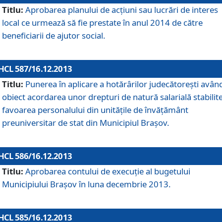
Titlu:
Aprobarea planului de acţiuni sau lucrări de interes
local ce urmează să fie prestate în anul 2014 de către
beneficiarii de ajutor social.
HCL 587/16.12.2013
Titlu:
Punerea în aplicare a hotărârilor judecătoreşti avân
obiect acordarea unor drepturi de natură salarială stabilite
favoarea personalului din unităţile de învăţământ
preuniversitar de stat din Municipiul Braşov.
HCL 586/16.12.2013
Titlu:
Aprobarea contului de execuţie al bugetului
Municipiului Braşov în luna decembrie 2013.
HCL 585/16.12.2013