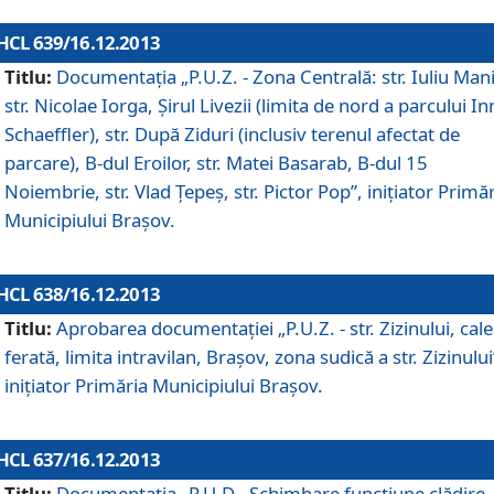
HCL 639/16.12.2013
Titlu:
Documentaţia „P.U.Z. - Zona Centrală: str. Iuliu Man
str. Nicolae Iorga, Şirul Livezii (limita de nord a parcului In
Schaeffler), str. După Ziduri (inclusiv terenul afectat de
parcare), B-dul Eroilor, str. Matei Basarab, B-dul 15
Noiembrie, str. Vlad Ţepeş, str. Pictor Pop”, iniţiator Primă
Municipiului Braşov.
HCL 638/16.12.2013
Titlu:
Aprobarea documentaţiei „P.U.Z. - str. Zizinului, cal
ferată, limita intravilan, Braşov, zona sudică a str. Zizinului
iniţiator Primăria Municipiului Braşov.
HCL 637/16.12.2013
Titlu:
Documentaţia „P.U.D - Schimbare funcţiune clădire