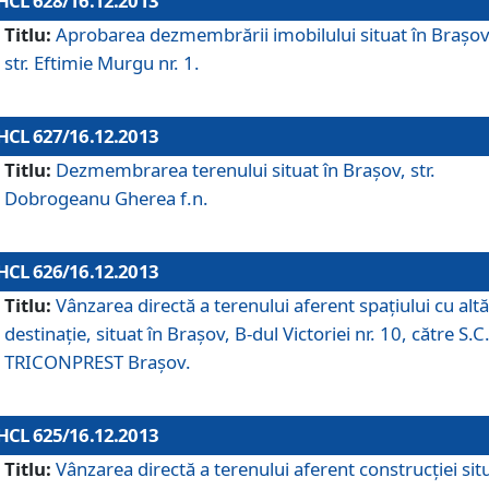
HCL 628/16.12.2013
Titlu:
Aprobarea dezmembrării imobilului situat în Braşov
str. Eftimie Murgu nr. 1.
HCL 627/16.12.2013
Titlu:
Dezmembrarea terenului situat în Braşov, str.
Dobrogeanu Gherea f.n.
HCL 626/16.12.2013
Titlu:
Vânzarea directă a terenului aferent spaţiului cu altă
destinaţie, situat în Braşov, B-dul Victoriei nr. 10, către S.C
TRICONPREST Braşov.
HCL 625/16.12.2013
Titlu:
Vânzarea directă a terenului aferent construcţiei sit