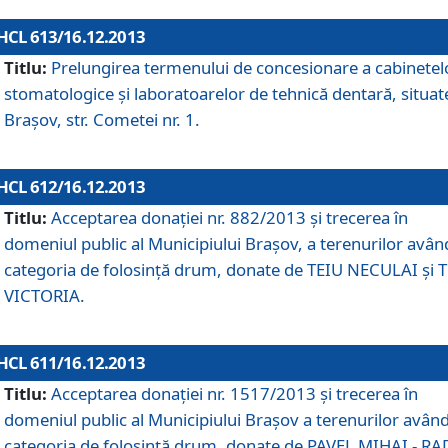
HCL 613/16.12.2013
Titlu:
Prelungirea termenului de concesionare a cabinetel
stomatologice şi laboratoarelor de tehnică dentară, situat
Braşov, str. Cometei nr. 1.
HCL 612/16.12.2013
Titlu:
Acceptarea donaţiei nr. 882/2013 şi trecerea în
domeniul public al Municipiului Braşov, a terenurilor avân
categoria de folosinţă drum, donate de TEIU NECULAI şi 
VICTORIA.
HCL 611/16.12.2013
Titlu:
Acceptarea donaţiei nr. 1517/2013 şi trecerea în
domeniul public al Municipiului Braşov a terenurilor avân
categoria de folosinţă drum, donate de PAVEL MIHAI - R