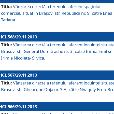
Titlu:
Vânzarea directă a terenului aferent spaţiului
comercial, situat în Braşov, str. Republicii nr. 9, către Enea
Tatiana.
HCL 568/29.11.2013
Titlu:
Vânzarea directă a terenului aferent locuinţei situate
Braşov, str. General Dumitrache nr. 3, către Irimia Emil şi
Irimia Nicoleta- Silvica.
HCL 567/29.11.2013
Titlu:
Vânzarea directă a terenului aferent locuinţei situate
Braşov, str. Gheorghe Doja nr. 3 A, către Nyaguly Erno-Br
HCL 566/29.11.2013