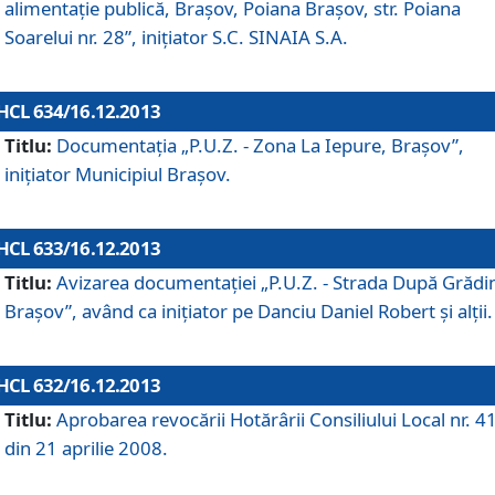
alimentaţie publică, Braşov, Poiana Braşov, str. Poiana
Soarelui nr. 28”, iniţiator S.C. SINAIA S.A.
HCL 634/16.12.2013
Titlu:
Documentaţia „P.U.Z. - Zona La Iepure, Braşov”,
iniţiator Municipiul Braşov.
HCL 633/16.12.2013
Titlu:
Avizarea documentaţiei „P.U.Z. - Strada După Grădin
Braşov”, având ca iniţiator pe Danciu Daniel Robert şi alţii.
HCL 632/16.12.2013
Titlu:
Aprobarea revocării Hotărârii Consiliului Local nr. 4
din 21 aprilie 2008.