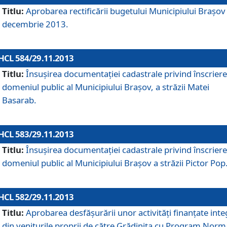
Titlu:
Aprobarea rectificării bugetului Municipiului Braşov 
decembrie 2013.
HCL 584/29.11.2013
Titlu:
Însuşirea documentaţiei cadastrale privind înscriere
domeniul public al Municipiului Braşov, a străzii Matei
Basarab.
HCL 583/29.11.2013
Titlu:
Însuşirea documentaţiei cadastrale privind înscriere
domeniul public al Municipiului Braşov a străzii Pictor Pop
HCL 582/29.11.2013
Titlu:
Aprobarea desfăşurării unor activităţi finanţate inte
din veniturile proprii de către Grădiniţa cu Program Norm