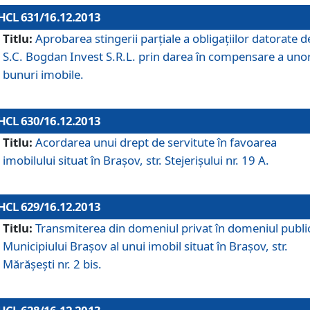
HCL 631/16.12.2013
Titlu:
Aprobarea stingerii parţiale a obligaţiilor datorate d
S.C. Bogdan Invest S.R.L. prin darea în compensare a uno
bunuri imobile.
HCL 630/16.12.2013
Titlu:
Acordarea unui drept de servitute în favoarea
imobilului situat în Braşov, str. Stejerişului nr. 19 A.
HCL 629/16.12.2013
Titlu:
Transmiterea din domeniul privat în domeniul public
Municipiului Braşov al unui imobil situat în Braşov, str.
Mărăşeşti nr. 2 bis.