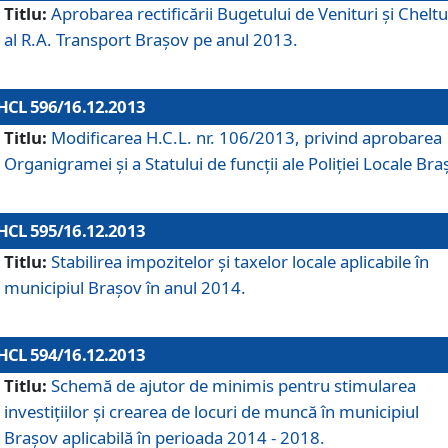
Titlu:
Aprobarea rectificării Bugetului de Venituri şi Cheltui
al R.A. Transport Braşov pe anul 2013.
HCL 596/16.12.2013
Titlu:
Modificarea H.C.L. nr. 106/2013, privind aprobarea
Organigramei şi a Statului de funcţii ale Poliţiei Locale Bra
HCL 595/16.12.2013
Titlu:
Stabilirea impozitelor şi taxelor locale aplicabile în
municipiul Braşov în anul 2014.
HCL 594/16.12.2013
Titlu:
Schemă de ajutor de minimis pentru stimularea
investiţiilor şi crearea de locuri de muncă în municipiul
Braşov aplicabilă în perioada 2014 - 2018.