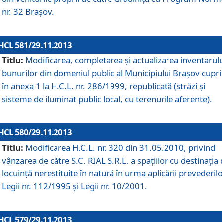
nr. 32 Braşov.
HCL 581/29.11.2013
Titlu:
Modificarea, completarea şi actualizarea inventarul
bunurilor din domeniul public al Municipiului Braşov cupr
în anexa 1 la H.C.L. nr. 286/1999, republicată (străzi şi
sisteme de iluminat public local, cu terenurile aferente).
HCL 580/29.11.2013
Titlu:
Modificarea H.C.L. nr. 320 din 31.05.2010, privind
vânzarea de către S.C. RIAL S.R.L. a spaţiilor cu destinaţia
locuinţă nerestituite în natură în urma aplicării prevederil
Legii nr. 112/1995 şi Legii nr. 10/2001.
HCL 579/29.11.2013