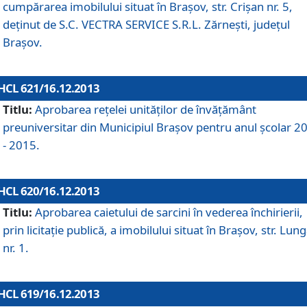
cumpărarea imobilului situat în Braşov, str. Crişan nr. 5,
deţinut de S.C. VECTRA SERVICE S.R.L. Zărneşti, judeţul
Braşov.
HCL 621/16.12.2013
Titlu:
Aprobarea reţelei unităţilor de învăţământ
preuniversitar din Municipiul Braşov pentru anul şcolar 2
- 2015.
HCL 620/16.12.2013
Titlu:
Aprobarea caietului de sarcini în vederea închirierii,
prin licitaţie publică, a imobilului situat în Braşov, str. Lun
nr. 1.
HCL 619/16.12.2013