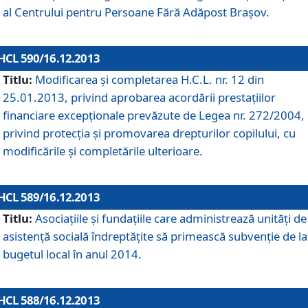
al Centrului pentru Persoane Fără Adăpost Braşov.
HCL 590/16.12.2013
Titlu:
Modificarea şi completarea H.C.L. nr. 12 din
25.01.2013, privind aprobarea acordării prestaţiilor
financiare excepţionale prevăzute de Legea nr. 272/2004,
privind protecţia şi promovarea drepturilor copilului, cu
modificările şi completările ulterioare.
HCL 589/16.12.2013
Titlu:
Asociaţiile şi fundaţiile care administrează unităţi de
asistenţă socială îndreptăţite să primească subvenţie de la
bugetul local în anul 2014.
HCL 588/16.12.2013