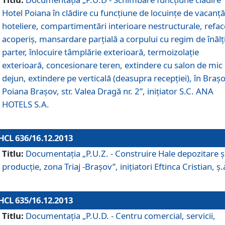
Hotel Poiana în clădire cu funcţiune de locuinţe de vacanţă
hoteliere, compartimentări interioare nestructurale, refa
acoperiş, mansardare parţială a corpului cu regim de înăl
parter, înlocuire tâmplărie exterioară, termoizolaţie
exterioară, concesionare teren, extindere cu salon de mic
dejun, extindere pe verticală (deasupra recepţiei), în Braşo
Poiana Braşov, str. Valea Dragă nr. 2”, iniţiator S.C. ANA
HOTELS S.A.
HCL 636/16.12.2013
Titlu:
Documentaţia „P.U.Z. - Construire Hale depozitare ş
producţie, zona Triaj -Braşov”, iniţiatori Eftinca Cristian, ş.
HCL 635/16.12.2013
Titlu:
Documentaţia „P.U.D. - Centru comercial, servicii,