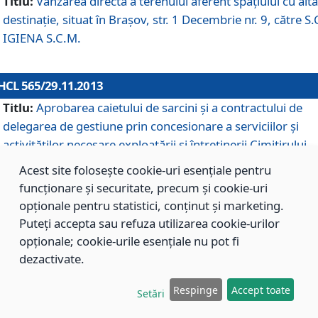
Titlu:
Vânzarea directă a terenului aferent spaţiului cu altă
destinaţie, situat în Braşov, str. 1 Decembrie nr. 9, către S.
IGIENA S.C.M.
HCL 565/29.11.2013
Titlu:
Aprobarea caietului de sarcini şi a contractului de
delegarea de gestiune prin concesionare a serviciilor şi
activităţilor necesare exploatării şi întreţinerii Cimitirului
Municipal Braşov situat în str. Dimitrie Anghel nr. 19.
Acest site folosește cookie-uri esențiale pentru
funcționare și securitate, precum și cookie-uri
opționale pentru statistici, conținut și marketing.
HCL 564/29.11.2013
Puteți accepta sau refuza utilizarea cookie-urilor
Titlu:
Completarea şi modificarea H.C.L. nr. 446/2013, pr
opționale; cookie-urile esențiale nu pot fi
care s-a aprobat studiul de fundamentare pentru
dezactivate.
concesionarea serviciilor de administrare a Cimitirului
Municipal Braşov.
Respinge
Accept toate
Setări