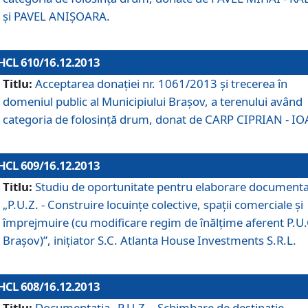
şi PAVEL ANIŞOARA.
HCL 610/16.12.2013
Titlu:
Acceptarea donaţiei nr. 1061/2013 şi trecerea în
domeniul public al Municipiului Braşov, a terenului având
categoria de folosinţă drum, donat de CARP CIPRIAN - IO
HCL 609/16.12.2013
Titlu:
Studiu de oportunitate pentru elaborare documenta
„P.U.Z. - Construire locuinţe colective, spaţii comerciale şi
împrejmuire (cu modificare regim de înălţime aferent P.U.
Braşov)”, iniţiator S.C. Atlanta House Investments S.R.L.
HCL 608/16.12.2013
Titlu:
Documentaţia „P.U.Z. - Schimbare de destinaţie,