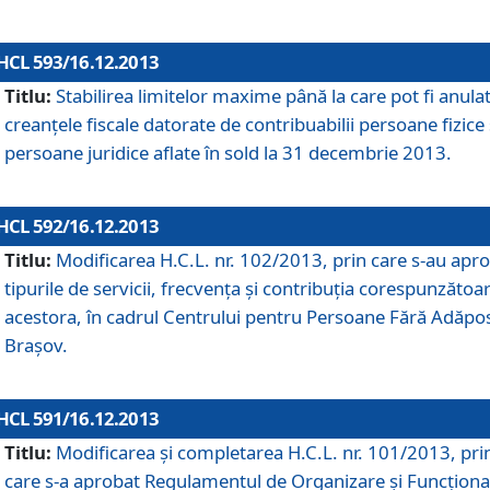
HCL 593/16.12.2013
Titlu:
Stabilirea limitelor maxime până la care pot fi anula
creanţele fiscale datorate de contribuabilii persoane fizice 
persoane juridice aflate în sold la 31 decembrie 2013.
HCL 592/16.12.2013
Titlu:
Modificarea H.C.L. nr. 102/2013, prin care s-au apr
tipurile de servicii, frecvenţa şi contribuţia corespunzătoa
acestora, în cadrul Centrului pentru Persoane Fără Adăpo
Braşov.
HCL 591/16.12.2013
Titlu:
Modificarea şi completarea H.C.L. nr. 101/2013, pri
care s-a aprobat Regulamentul de Organizare şi Funcţion