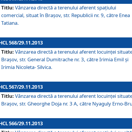
Titlu:
Vânzarea directă a terenului aferent spaţiului
comercial, situat în Braşov, str. Republicii nr. 9, către Enea
Tatiana.
HCL 568/29.11.2013
Titlu:
Vânzarea directă a terenului aferent locuinţei situate
Braşov, str. General Dumitrache nr. 3, către Irimia Emil şi
Irimia Nicoleta- Silvica.
HCL 567/29.11.2013
Titlu:
Vânzarea directă a terenului aferent locuinţei situate
Braşov, str. Gheorghe Doja nr. 3 A, către Nyaguly Erno-Br
HCL 566/29.11.2013