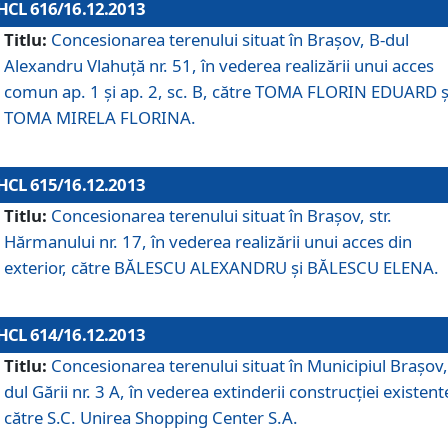
HCL 616/16.12.2013
Titlu:
Concesionarea terenului situat în Braşov, B-dul
Alexandru Vlahuţă nr. 51, în vederea realizării unui acces
comun ap. 1 şi ap. 2, sc. B, către TOMA FLORIN EDUARD ş
TOMA MIRELA FLORINA.
HCL 615/16.12.2013
Titlu:
Concesionarea terenului situat în Braşov, str.
Hărmanului nr. 17, în vederea realizării unui acces din
exterior, către BĂLESCU ALEXANDRU şi BĂLESCU ELENA.
HCL 614/16.12.2013
Titlu:
Concesionarea terenului situat în Municipiul Braşov,
dul Gării nr. 3 A, în vederea extinderii construcţiei existent
către S.C. Unirea Shopping Center S.A.