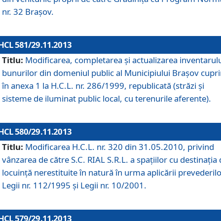
nr. 32 Braşov.
HCL 581/29.11.2013
Titlu:
Modificarea, completarea şi actualizarea inventarul
bunurilor din domeniul public al Municipiului Braşov cupr
în anexa 1 la H.C.L. nr. 286/1999, republicată (străzi şi
sisteme de iluminat public local, cu terenurile aferente).
HCL 580/29.11.2013
Titlu:
Modificarea H.C.L. nr. 320 din 31.05.2010, privind
vânzarea de către S.C. RIAL S.R.L. a spaţiilor cu destinaţia
locuinţă nerestituite în natură în urma aplicării prevederil
Legii nr. 112/1995 şi Legii nr. 10/2001.
HCL 579/29.11.2013