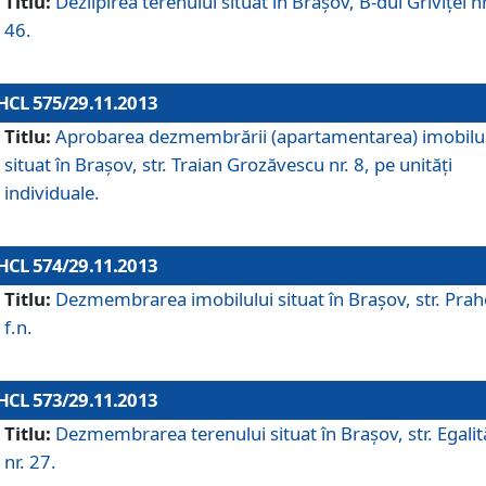
Titlu:
Dezlipirea terenului situat în Braşov, B-dul Griviţei nr
46.
HCL 575/29.11.2013
Titlu:
Aprobarea dezmembrării (apartamentarea) imobilu
situat în Braşov, str. Traian Grozăvescu nr. 8, pe unităţi
individuale.
HCL 574/29.11.2013
Titlu:
Dezmembrarea imobilului situat în Braşov, str. Pra
f.n.
HCL 573/29.11.2013
Titlu:
Dezmembrarea terenului situat în Braşov, str. Egalită
nr. 27.