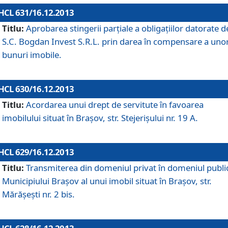
HCL 631/16.12.2013
Titlu:
Aprobarea stingerii parţiale a obligaţiilor datorate d
S.C. Bogdan Invest S.R.L. prin darea în compensare a uno
bunuri imobile.
HCL 630/16.12.2013
Titlu:
Acordarea unui drept de servitute în favoarea
imobilului situat în Braşov, str. Stejerişului nr. 19 A.
HCL 629/16.12.2013
Titlu:
Transmiterea din domeniul privat în domeniul public
Municipiului Braşov al unui imobil situat în Braşov, str.
Mărăşeşti nr. 2 bis.