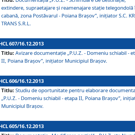
extindere, supraetajare şi reamenajare staţie telegondolă 
cabană, zona Postăvarul - Poiana Braşov”, iniţiator S.C. 
TRANS S.R.L.
HCL 607/16.12.2013
Titlu:
Avizare documentaţie „P.U.Z. - Domeniu schiabil - e
II, Poiana Braşov”, iniţiator Municipiul Braşov.
HCL 606/16.12.2013
Titlu:
Studiu de oportunitate pentru elaborare documenta
„P.U.Z. - Domeniu schiabil - etapa II, Poiana Braşov”, iniţia
Municipiul Braşov.
HCL 605/16.12.2013