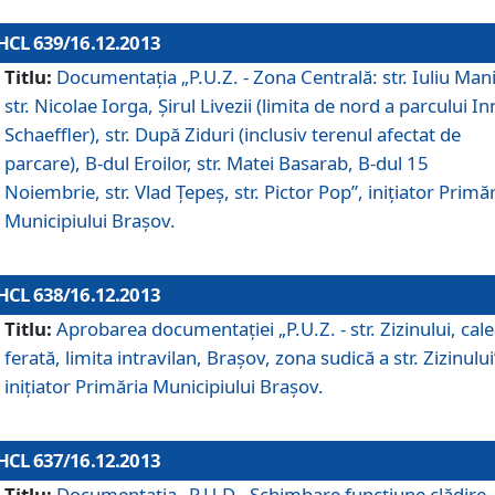
HCL 639/16.12.2013
Titlu:
Documentaţia „P.U.Z. - Zona Centrală: str. Iuliu Man
str. Nicolae Iorga, Şirul Livezii (limita de nord a parcului In
Schaeffler), str. După Ziduri (inclusiv terenul afectat de
parcare), B-dul Eroilor, str. Matei Basarab, B-dul 15
Noiembrie, str. Vlad Ţepeş, str. Pictor Pop”, iniţiator Primă
Municipiului Braşov.
HCL 638/16.12.2013
Titlu:
Aprobarea documentaţiei „P.U.Z. - str. Zizinului, cal
ferată, limita intravilan, Braşov, zona sudică a str. Zizinului
iniţiator Primăria Municipiului Braşov.
HCL 637/16.12.2013
Titlu:
Documentaţia „P.U.D - Schimbare funcţiune clădire