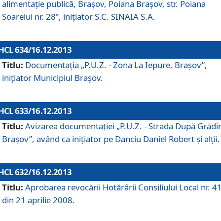
alimentaţie publică, Braşov, Poiana Braşov, str. Poiana
Soarelui nr. 28”, iniţiator S.C. SINAIA S.A.
HCL 634/16.12.2013
Titlu:
Documentaţia „P.U.Z. - Zona La Iepure, Braşov”,
iniţiator Municipiul Braşov.
HCL 633/16.12.2013
Titlu:
Avizarea documentaţiei „P.U.Z. - Strada După Grădin
Braşov”, având ca iniţiator pe Danciu Daniel Robert şi alţii.
HCL 632/16.12.2013
Titlu:
Aprobarea revocării Hotărârii Consiliului Local nr. 4
din 21 aprilie 2008.