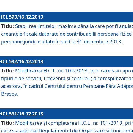
HCL 593/16.12.2013
Titlu:
Stabilirea limitelor maxime până la care pot fi anula
creanţele fiscale datorate de contribuabilii persoane fizice 
persoane juridice aflate în sold la 31 decembrie 2013.
HCL 592/16.12.2013
Titlu:
Modificarea H.C.L. nr. 102/2013, prin care s-au apr
tipurile de servicii, frecvenţa şi contribuţia corespunzătoa
acestora, în cadrul Centrului pentru Persoane Fără Adăpo
Braşov.
HCL 591/16.12.2013
Titlu:
Modificarea şi completarea H.C.L. nr. 101/2013, pri
care s-a aprobat Regulamentul de Organizare şi Funcţion