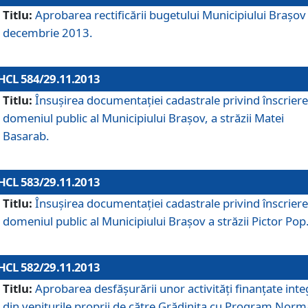
Titlu:
Aprobarea rectificării bugetului Municipiului Braşov 
decembrie 2013.
HCL 584/29.11.2013
Titlu:
Însuşirea documentaţiei cadastrale privind înscriere
domeniul public al Municipiului Braşov, a străzii Matei
Basarab.
HCL 583/29.11.2013
Titlu:
Însuşirea documentaţiei cadastrale privind înscriere
domeniul public al Municipiului Braşov a străzii Pictor Pop
HCL 582/29.11.2013
Titlu:
Aprobarea desfăşurării unor activităţi finanţate inte
din veniturile proprii de către Grădiniţa cu Program Norm