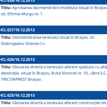
HCL 628/16.12.2013
Titlu:
Aprobarea dezmembrării imobilului situat în Braşov
str. Eftimie Murgu nr. 1.
HCL 627/16.12.2013
Titlu:
Dezmembrarea terenului situat în Braşov, str.
Dobrogeanu Gherea f.n.
HCL 626/16.12.2013
Titlu:
Vânzarea directă a terenului aferent spaţiului cu altă
destinaţie, situat în Braşov, B-dul Victoriei nr. 10, către S.C
TRICONPREST Braşov.
HCL 625/16.12.2013
Titlu:
Vânzarea directă a terenului aferent construcţiei sit