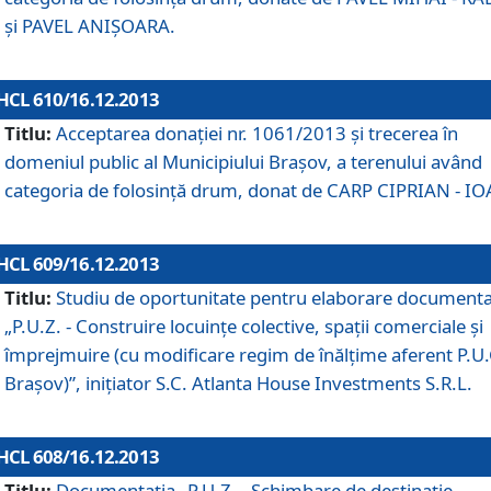
şi PAVEL ANIŞOARA.
HCL 610/16.12.2013
Titlu:
Acceptarea donaţiei nr. 1061/2013 şi trecerea în
domeniul public al Municipiului Braşov, a terenului având
categoria de folosinţă drum, donat de CARP CIPRIAN - IO
HCL 609/16.12.2013
Titlu:
Studiu de oportunitate pentru elaborare documenta
„P.U.Z. - Construire locuinţe colective, spaţii comerciale şi
împrejmuire (cu modificare regim de înălţime aferent P.U.
Braşov)”, iniţiator S.C. Atlanta House Investments S.R.L.
HCL 608/16.12.2013
Titlu:
Documentaţia „P.U.Z. - Schimbare de destinaţie,