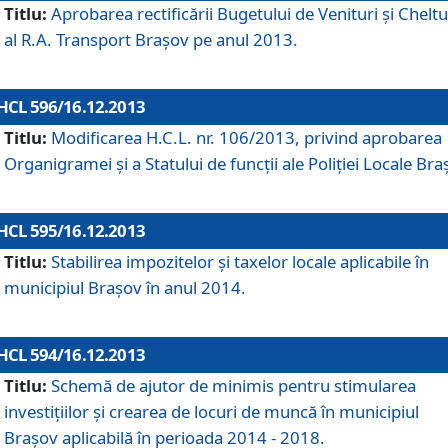
Titlu:
Aprobarea rectificării Bugetului de Venituri şi Cheltui
al R.A. Transport Braşov pe anul 2013.
HCL 596/16.12.2013
Titlu:
Modificarea H.C.L. nr. 106/2013, privind aprobarea
Organigramei şi a Statului de funcţii ale Poliţiei Locale Bra
HCL 595/16.12.2013
Titlu:
Stabilirea impozitelor şi taxelor locale aplicabile în
municipiul Braşov în anul 2014.
HCL 594/16.12.2013
Titlu:
Schemă de ajutor de minimis pentru stimularea
investiţiilor şi crearea de locuri de muncă în municipiul
Braşov aplicabilă în perioada 2014 - 2018.