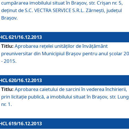
cumpărarea imobilului situat în Braşov, str. Crişan nr. 5,
deţinut de S.C. VECTRA SERVICE S.R.L. Zărneşti, judeţul
Braşov.
HCL 621/16.12.2013
Titlu:
Aprobarea reţelei unităţilor de învăţământ
preuniversitar din Municipiul Braşov pentru anul şcolar 2
- 2015.
HCL 620/16.12.2013
Titlu:
Aprobarea caietului de sarcini în vederea închirierii,
prin licitaţie publică, a imobilului situat în Braşov, str. Lun
nr. 1.
HCL 619/16.12.2013