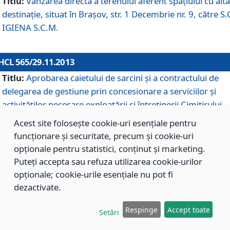
Titlu:
Vânzarea directă a terenului aferent spaţiului cu altă
destinaţie, situat în Braşov, str. 1 Decembrie nr. 9, către S.
IGIENA S.C.M.
HCL 565/29.11.2013
Titlu:
Aprobarea caietului de sarcini şi a contractului de
delegarea de gestiune prin concesionare a serviciilor şi
activităţilor necesare exploatării şi întreţinerii Cimitirului
Municipal Braşov situat în str. Dimitrie Anghel nr. 19.
Acest site folosește cookie-uri esențiale pentru
funcționare și securitate, precum și cookie-uri
opționale pentru statistici, conținut și marketing.
HCL 564/29.11.2013
Puteți accepta sau refuza utilizarea cookie-urilor
Titlu:
Completarea şi modificarea H.C.L. nr. 446/2013, pr
opționale; cookie-urile esențiale nu pot fi
care s-a aprobat studiul de fundamentare pentru
dezactivate.
concesionarea serviciilor de administrare a Cimitirului
Municipal Braşov.
Respinge
Accept toate
Setări