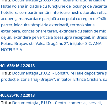
Hotel Poiana în clădire cu funcţiune de locuinţe de vacanţă
hoteliere, compartimentări interioare nestructurale, refa
acoperiş, mansardare parţială a corpului cu regim de înăl
parter, înlocuire tâmplărie exterioară, termoizolaţie
exterioară, concesionare teren, extindere cu salon de mic
dejun, extindere pe verticală (deasupra recepţiei), în Braşo
Poiana Braşov, str. Valea Dragă nr. 2”, iniţiator S.C. ANA
HOTELS S.A.
HCL 636/16.12.2013
Titlu:
Documentaţia „P.U.Z. - Construire Hale depozitare ş
producţie, zona Triaj -Braşov”, iniţiatori Eftinca Cristian, ş.
HCL 635/16.12.2013
Titlu:
Documentaţia „P.U.D. - Centru comercial, servicii,