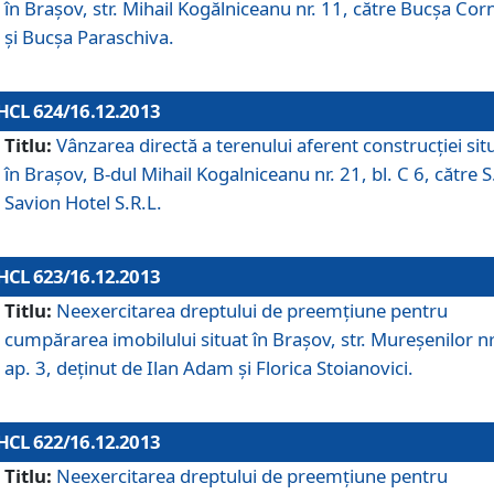
în Braşov, str. Mihail Kogălniceanu nr. 11, către Bucşa Cor
şi Bucşa Paraschiva.
HCL 624/16.12.2013
Titlu:
Vânzarea directă a terenului aferent construcţiei sit
în Braşov, B-dul Mihail Kogalniceanu nr. 21, bl. C 6, către S
Savion Hotel S.R.L.
HCL 623/16.12.2013
Titlu:
Neexercitarea dreptului de preemţiune pentru
cumpărarea imobilului situat în Braşov, str. Mureşenilor nr
ap. 3, deţinut de Ilan Adam şi Florica Stoianovici.
HCL 622/16.12.2013
Titlu:
Neexercitarea dreptului de preemţiune pentru