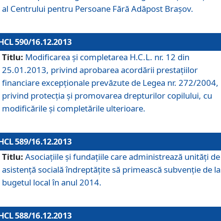
al Centrului pentru Persoane Fără Adăpost Braşov.
HCL 590/16.12.2013
Titlu:
Modificarea şi completarea H.C.L. nr. 12 din
25.01.2013, privind aprobarea acordării prestaţiilor
financiare excepţionale prevăzute de Legea nr. 272/2004,
privind protecţia şi promovarea drepturilor copilului, cu
modificările şi completările ulterioare.
HCL 589/16.12.2013
Titlu:
Asociaţiile şi fundaţiile care administrează unităţi de
asistenţă socială îndreptăţite să primească subvenţie de la
bugetul local în anul 2014.
HCL 588/16.12.2013