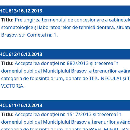
HCL 613/16.12.2013
Titlu:
Prelungirea termenului de concesionare a cabinetel
stomatologice şi laboratoarelor de tehnică dentară, situat
Braşov, str. Cometei nr. 1.
HCL 612/16.12.2013
Titlu:
Acceptarea donaţiei nr. 882/2013 şi trecerea în
domeniul public al Municipiului Braşov, a terenurilor avân
categoria de folosinţă drum, donate de TEIU NECULAI şi 
VICTORIA.
HCL 611/16.12.2013
Titlu:
Acceptarea donaţiei nr. 1517/2013 şi trecerea în
domeniul public al Municipiului Braşov a terenurilor avân
categoria de folosinţă drum, donate de PAVEL MIHAI - R