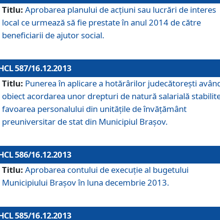
Titlu:
Aprobarea planului de acţiuni sau lucrări de interes
local ce urmează să fie prestate în anul 2014 de către
beneficiarii de ajutor social.
HCL 587/16.12.2013
Titlu:
Punerea în aplicare a hotărârilor judecătoreşti avân
obiect acordarea unor drepturi de natură salarială stabilite
favoarea personalului din unităţile de învăţământ
preuniversitar de stat din Municipiul Braşov.
HCL 586/16.12.2013
Titlu:
Aprobarea contului de execuţie al bugetului
Municipiului Braşov în luna decembrie 2013.
HCL 585/16.12.2013