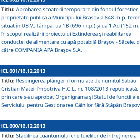
Titlu:
Aprobarea scoaterii temporare din fondul forestier
proprietate publică a Municipiului Braşov a 848 m.p. tere
situat în UB VI Tâmpa, ua 1B (696 m.p.) şi ua 1 Ad (152 m.
în scopul realizării proiectului Extinderea şi reabilitarea
conductei de alimentare cu apă potabilă Braşov - Săcele, 
către COMPANIA APA Braşov S.A.
HCL 601/16.12.2013
Titlu:
Respingerea plângerii formulate de numitul Sabău
Cristian Matei, împotriva H.C.L. nr. 108/2013,republicată,
prin care s-au aprobat Organigrama şi Statul de funcţii ale
Serviciului pentru Gestionarea Câinilor fără Stăpân Braşov
HCL 600/16.12.2013
Titlu:
Stabilirea cuantumului cheltuielilor de întreţinere a