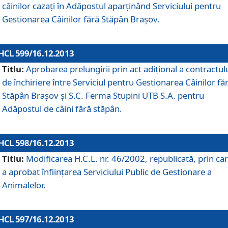
câinilor cazaţi în Adăpostul aparţinând Serviciului pentru
Gestionarea Câinilor fără Stăpân Braşov.
HCL 599/16.12.2013
Titlu:
Aprobarea prelungirii prin act adiţional a contractul
de închiriere între Serviciul pentru Gestionarea Câinilor fă
Stăpân Braşov şi S.C. Ferma Stupini UTB S.A. pentru
Adăpostul de câini fără stăpân.
HCL 598/16.12.2013
Titlu:
Modificarea H.C.L. nr. 46/2002, republicată, prin car
a aprobat înfiinţarea Serviciului Public de Gestionare a
Animalelor.
HCL 597/16.12.2013