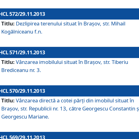
HCL 572/29.11.2013
Titlu:
Dezlipirea terenului situat în Braşov, str. Mihail
Kogălniceanu f.n.
HCL 571/29.11.2013
Titlu:
Vânzarea imobilului situat în Braşov, str. Tiberiu
Brediceanu nr. 3.
HCL 570/29.11.2013
Titlu:
Vânzarea directă a cotei părţi din imobilul situat în
Braşov, str. Republicii nr. 13, către Georgescu Constantin ş
Georgescu Mariane.
HCL 569/29.11.2013