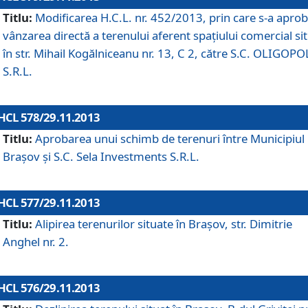
Titlu:
Modificarea H.C.L. nr. 452/2013, prin care s-a aprob
vânzarea directă a terenului aferent spaţiului comercial si
în str. Mihail Kogălniceanu nr. 13, C 2, către S.C. OLIGOPO
S.R.L.
HCL 578/29.11.2013
Titlu:
Aprobarea unui schimb de terenuri între Municipiul
Braşov şi S.C. Sela Investments S.R.L.
HCL 577/29.11.2013
Titlu:
Alipirea terenurilor situate în Braşov, str. Dimitrie
Anghel nr. 2.
HCL 576/29.11.2013