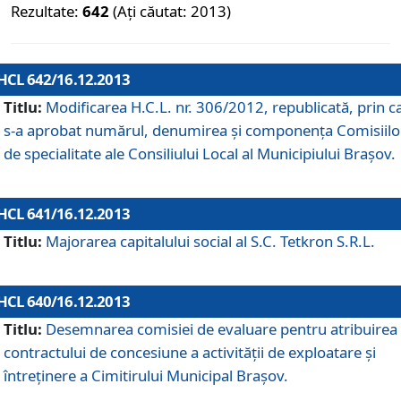
Rezultate:
642
(Ați căutat: 2013)
HCL 642/16.12.2013
Titlu:
Modificarea H.C.L. nr. 306/2012, republicată, prin c
s-a aprobat numărul, denumirea şi componenţa Comisiilo
de specialitate ale Consiliului Local al Municipiului Braşov.
HCL 641/16.12.2013
Titlu:
Majorarea capitalului social al S.C. Tetkron S.R.L.
HCL 640/16.12.2013
Titlu:
Desemnarea comisiei de evaluare pentru atribuirea
contractului de concesiune a activităţii de exploatare şi
întreţinere a Cimitirului Municipal Braşov.