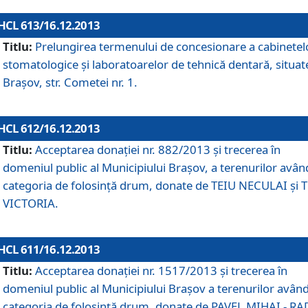
HCL 613/16.12.2013
Titlu:
Prelungirea termenului de concesionare a cabinetel
stomatologice şi laboratoarelor de tehnică dentară, situat
Braşov, str. Cometei nr. 1.
HCL 612/16.12.2013
Titlu:
Acceptarea donaţiei nr. 882/2013 şi trecerea în
domeniul public al Municipiului Braşov, a terenurilor avân
categoria de folosinţă drum, donate de TEIU NECULAI şi 
VICTORIA.
HCL 611/16.12.2013
Titlu:
Acceptarea donaţiei nr. 1517/2013 şi trecerea în
domeniul public al Municipiului Braşov a terenurilor avân
categoria de folosinţă drum, donate de PAVEL MIHAI - R