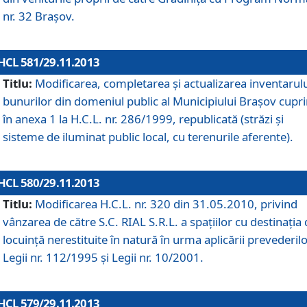
nr. 32 Braşov.
HCL 581/29.11.2013
Titlu:
Modificarea, completarea şi actualizarea inventarul
bunurilor din domeniul public al Municipiului Braşov cupr
în anexa 1 la H.C.L. nr. 286/1999, republicată (străzi şi
sisteme de iluminat public local, cu terenurile aferente).
HCL 580/29.11.2013
Titlu:
Modificarea H.C.L. nr. 320 din 31.05.2010, privind
vânzarea de către S.C. RIAL S.R.L. a spaţiilor cu destinaţia
locuinţă nerestituite în natură în urma aplicării prevederil
Legii nr. 112/1995 şi Legii nr. 10/2001.
HCL 579/29.11.2013