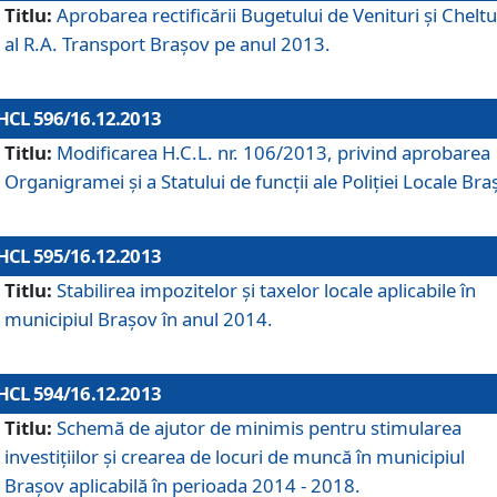
Titlu:
Aprobarea rectificării Bugetului de Venituri şi Cheltui
al R.A. Transport Braşov pe anul 2013.
HCL 596/16.12.2013
Titlu:
Modificarea H.C.L. nr. 106/2013, privind aprobarea
Organigramei şi a Statului de funcţii ale Poliţiei Locale Bra
HCL 595/16.12.2013
Titlu:
Stabilirea impozitelor şi taxelor locale aplicabile în
municipiul Braşov în anul 2014.
HCL 594/16.12.2013
Titlu:
Schemă de ajutor de minimis pentru stimularea
investiţiilor şi crearea de locuri de muncă în municipiul
Braşov aplicabilă în perioada 2014 - 2018.