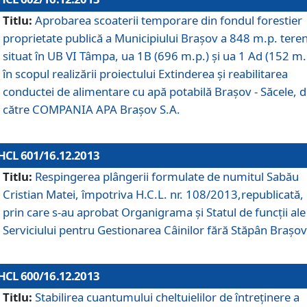
Titlu:
Aprobarea scoaterii temporare din fondul forestier
proprietate publică a Municipiului Braşov a 848 m.p. tere
situat în UB VI Tâmpa, ua 1B (696 m.p.) şi ua 1 Ad (152 m.
în scopul realizării proiectului Extinderea şi reabilitarea
conductei de alimentare cu apă potabilă Braşov - Săcele, 
către COMPANIA APA Braşov S.A.
HCL 601/16.12.2013
Titlu:
Respingerea plângerii formulate de numitul Sabău
Cristian Matei, împotriva H.C.L. nr. 108/2013,republicată,
prin care s-au aprobat Organigrama şi Statul de funcţii ale
Serviciului pentru Gestionarea Câinilor fără Stăpân Braşov
HCL 600/16.12.2013
Titlu:
Stabilirea cuantumului cheltuielilor de întreţinere a