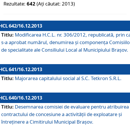
Rezultate:
642
(Ați căutat: 2013)
HCL 642/16.12.2013
Titlu:
Modificarea H.C.L. nr. 306/2012, republicată, prin c
s-a aprobat numărul, denumirea şi componenţa Comisiilo
de specialitate ale Consiliului Local al Municipiului Braşov.
HCL 641/16.12.2013
Titlu:
Majorarea capitalului social al S.C. Tetkron S.R.L.
HCL 640/16.12.2013
Titlu:
Desemnarea comisiei de evaluare pentru atribuirea
contractului de concesiune a activităţii de exploatare şi
întreţinere a Cimitirului Municipal Braşov.