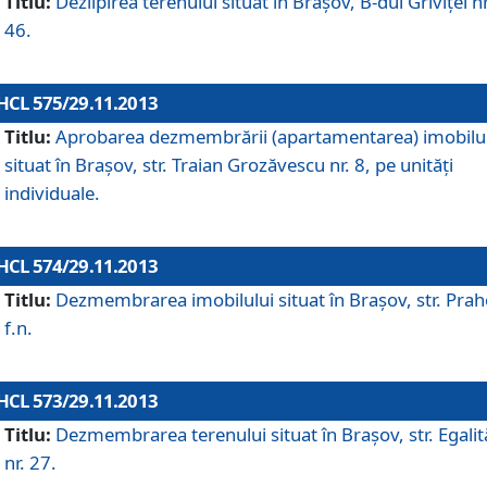
Titlu:
Dezlipirea terenului situat în Braşov, B-dul Griviţei nr
46.
HCL 575/29.11.2013
Titlu:
Aprobarea dezmembrării (apartamentarea) imobilu
situat în Braşov, str. Traian Grozăvescu nr. 8, pe unităţi
individuale.
HCL 574/29.11.2013
Titlu:
Dezmembrarea imobilului situat în Braşov, str. Pra
f.n.
HCL 573/29.11.2013
Titlu:
Dezmembrarea terenului situat în Braşov, str. Egalită
nr. 27.