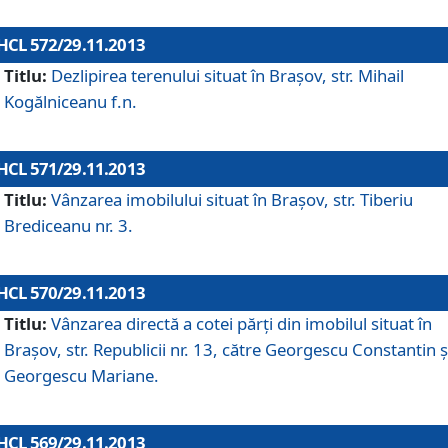
HCL 572/29.11.2013
Titlu:
Dezlipirea terenului situat în Braşov, str. Mihail
Kogălniceanu f.n.
HCL 571/29.11.2013
Titlu:
Vânzarea imobilului situat în Braşov, str. Tiberiu
Brediceanu nr. 3.
HCL 570/29.11.2013
Titlu:
Vânzarea directă a cotei părţi din imobilul situat în
Braşov, str. Republicii nr. 13, către Georgescu Constantin ş
Georgescu Mariane.
HCL 569/29.11.2013