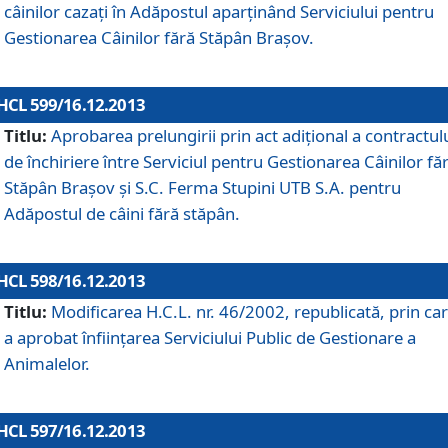
câinilor cazaţi în Adăpostul aparţinând Serviciului pentru
Gestionarea Câinilor fără Stăpân Braşov.
HCL 599/16.12.2013
Titlu:
Aprobarea prelungirii prin act adiţional a contractul
de închiriere între Serviciul pentru Gestionarea Câinilor fă
Stăpân Braşov şi S.C. Ferma Stupini UTB S.A. pentru
Adăpostul de câini fără stăpân.
HCL 598/16.12.2013
Titlu:
Modificarea H.C.L. nr. 46/2002, republicată, prin car
a aprobat înfiinţarea Serviciului Public de Gestionare a
Animalelor.
HCL 597/16.12.2013