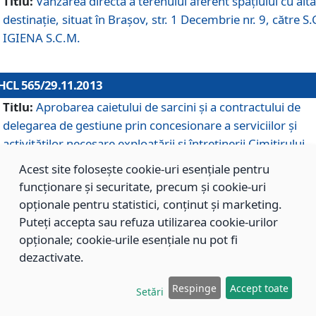
Titlu:
Vânzarea directă a terenului aferent spaţiului cu altă
destinaţie, situat în Braşov, str. 1 Decembrie nr. 9, către S.
IGIENA S.C.M.
HCL 565/29.11.2013
Titlu:
Aprobarea caietului de sarcini şi a contractului de
delegarea de gestiune prin concesionare a serviciilor şi
activităţilor necesare exploatării şi întreţinerii Cimitirului
Municipal Braşov situat în str. Dimitrie Anghel nr. 19.
Acest site folosește cookie-uri esențiale pentru
funcționare și securitate, precum și cookie-uri
opționale pentru statistici, conținut și marketing.
HCL 564/29.11.2013
Puteți accepta sau refuza utilizarea cookie-urilor
Titlu:
Completarea şi modificarea H.C.L. nr. 446/2013, pr
opționale; cookie-urile esențiale nu pot fi
care s-a aprobat studiul de fundamentare pentru
dezactivate.
concesionarea serviciilor de administrare a Cimitirului
Municipal Braşov.
Respinge
Accept toate
Setări