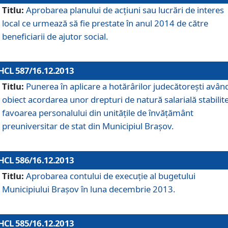
Titlu:
Aprobarea planului de acţiuni sau lucrări de interes
local ce urmează să fie prestate în anul 2014 de către
beneficiarii de ajutor social.
HCL 587/16.12.2013
Titlu:
Punerea în aplicare a hotărârilor judecătoreşti avân
obiect acordarea unor drepturi de natură salarială stabilite
favoarea personalului din unităţile de învăţământ
preuniversitar de stat din Municipiul Braşov.
HCL 586/16.12.2013
Titlu:
Aprobarea contului de execuţie al bugetului
Municipiului Braşov în luna decembrie 2013.
HCL 585/16.12.2013