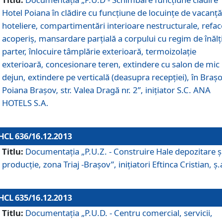
Hotel Poiana în clădire cu funcţiune de locuinţe de vacanţă
hoteliere, compartimentări interioare nestructurale, refa
acoperiş, mansardare parţială a corpului cu regim de înăl
parter, înlocuire tâmplărie exterioară, termoizolaţie
exterioară, concesionare teren, extindere cu salon de mic
dejun, extindere pe verticală (deasupra recepţiei), în Braşo
Poiana Braşov, str. Valea Dragă nr. 2”, iniţiator S.C. ANA
HOTELS S.A.
HCL 636/16.12.2013
Titlu:
Documentaţia „P.U.Z. - Construire Hale depozitare ş
producţie, zona Triaj -Braşov”, iniţiatori Eftinca Cristian, ş.
HCL 635/16.12.2013
Titlu:
Documentaţia „P.U.D. - Centru comercial, servicii,