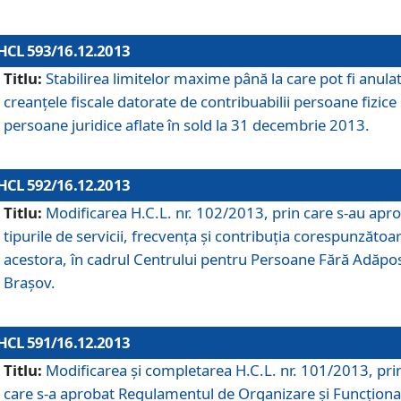
HCL 593/16.12.2013
Titlu:
Stabilirea limitelor maxime până la care pot fi anula
creanţele fiscale datorate de contribuabilii persoane fizice 
persoane juridice aflate în sold la 31 decembrie 2013.
HCL 592/16.12.2013
Titlu:
Modificarea H.C.L. nr. 102/2013, prin care s-au apr
tipurile de servicii, frecvenţa şi contribuţia corespunzătoa
acestora, în cadrul Centrului pentru Persoane Fără Adăpo
Braşov.
HCL 591/16.12.2013
Titlu:
Modificarea şi completarea H.C.L. nr. 101/2013, pri
care s-a aprobat Regulamentul de Organizare şi Funcţion