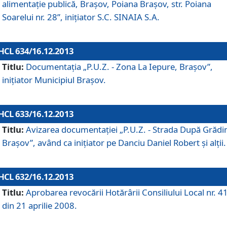
alimentaţie publică, Braşov, Poiana Braşov, str. Poiana
Soarelui nr. 28”, iniţiator S.C. SINAIA S.A.
HCL 634/16.12.2013
Titlu:
Documentaţia „P.U.Z. - Zona La Iepure, Braşov”,
iniţiator Municipiul Braşov.
HCL 633/16.12.2013
Titlu:
Avizarea documentaţiei „P.U.Z. - Strada După Grădin
Braşov”, având ca iniţiator pe Danciu Daniel Robert şi alţii.
HCL 632/16.12.2013
Titlu:
Aprobarea revocării Hotărârii Consiliului Local nr. 4
din 21 aprilie 2008.