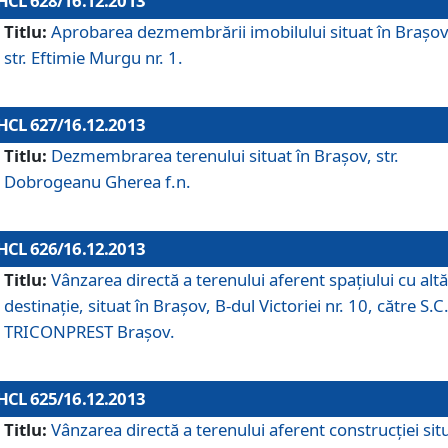
HCL 628/16.12.2013
Titlu:
Aprobarea dezmembrării imobilului situat în Braşov
str. Eftimie Murgu nr. 1.
HCL 627/16.12.2013
Titlu:
Dezmembrarea terenului situat în Braşov, str.
Dobrogeanu Gherea f.n.
HCL 626/16.12.2013
Titlu:
Vânzarea directă a terenului aferent spaţiului cu altă
destinaţie, situat în Braşov, B-dul Victoriei nr. 10, către S.C
TRICONPREST Braşov.
HCL 625/16.12.2013
Titlu:
Vânzarea directă a terenului aferent construcţiei sit