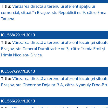
Titlu:
Vânzarea directă a terenului aferent spaţiului
comercial, situat în Braşov, str. Republicii nr. 9, către Enea
Tatiana.
HCL 568/29.11.2013
Titlu:
Vânzarea directă a terenului aferent locuinţei situate
Braşov, str. General Dumitrache nr. 3, către Irimia Emil şi
Irimia Nicoleta- Silvica.
HCL 567/29.11.2013
Titlu:
Vânzarea directă a terenului aferent locuinţei situate
Braşov, str. Gheorghe Doja nr. 3 A, către Nyaguly Erno-Br
HCL 566/29.11.2013