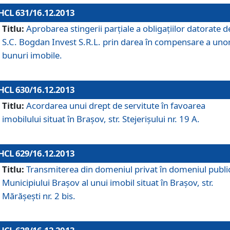
HCL 631/16.12.2013
Titlu:
Aprobarea stingerii parţiale a obligaţiilor datorate d
S.C. Bogdan Invest S.R.L. prin darea în compensare a uno
bunuri imobile.
HCL 630/16.12.2013
Titlu:
Acordarea unui drept de servitute în favoarea
imobilului situat în Braşov, str. Stejerişului nr. 19 A.
HCL 629/16.12.2013
Titlu:
Transmiterea din domeniul privat în domeniul public
Municipiului Braşov al unui imobil situat în Braşov, str.
Mărăşeşti nr. 2 bis.