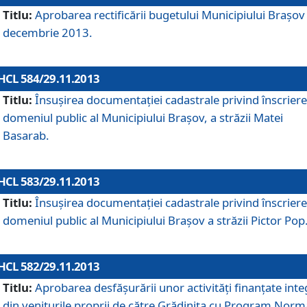
Titlu:
Aprobarea rectificării bugetului Municipiului Braşov 
decembrie 2013.
HCL 584/29.11.2013
Titlu:
Însuşirea documentaţiei cadastrale privind înscriere
domeniul public al Municipiului Braşov, a străzii Matei
Basarab.
HCL 583/29.11.2013
Titlu:
Însuşirea documentaţiei cadastrale privind înscriere
domeniul public al Municipiului Braşov a străzii Pictor Pop
HCL 582/29.11.2013
Titlu:
Aprobarea desfăşurării unor activităţi finanţate inte
din veniturile proprii de către Grădiniţa cu Program Norm