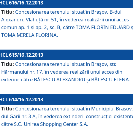
HCL 616/16.12.2013
Titlu:
Concesionarea terenului situat în Braşov, B-dul
Alexandru Vlahuţă nr. 51, în vederea realizării unui acces
comun ap. 1 şi ap. 2, sc. B, către TOMA FLORIN EDUARD ş
TOMA MIRELA FLORINA.
HCL 615/16.12.2013
Titlu:
Concesionarea terenului situat în Braşov, str.
Hărmanului nr. 17, în vederea realizării unui acces din
exterior, către BĂLESCU ALEXANDRU şi BĂLESCU ELENA.
HCL 614/16.12.2013
Titlu:
Concesionarea terenului situat în Municipiul Braşov,
dul Gării nr. 3 A, în vederea extinderii construcţiei existent
către S.C. Unirea Shopping Center S.A.