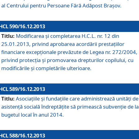
al Centrului pentru Persoane Fără Adăpost Braşov.
HCL 590/16.12.2013
Titlu:
Modificarea şi completarea H.C.L. nr. 12 din
25.01.2013, privind aprobarea acordării prestaţiilor
financiare excepţionale prevăzute de Legea nr. 272/2004,
privind protecţia şi promovarea drepturilor copilului, cu
modificările şi completările ulterioare.
HCL 589/16.12.2013
Titlu:
Asociaţiile şi fundaţiile care administrează unităţi de
asistenţă socială îndreptăţite să primească subvenţie de la
bugetul local în anul 2014.
HCL 588/16.12.2013