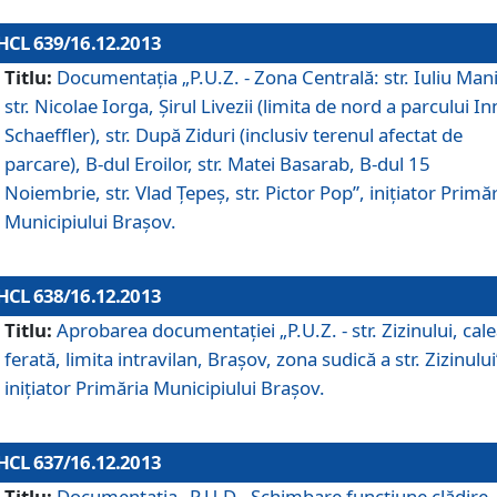
HCL 639/16.12.2013
Titlu:
Documentaţia „P.U.Z. - Zona Centrală: str. Iuliu Man
str. Nicolae Iorga, Şirul Livezii (limita de nord a parcului In
Schaeffler), str. După Ziduri (inclusiv terenul afectat de
parcare), B-dul Eroilor, str. Matei Basarab, B-dul 15
Noiembrie, str. Vlad Ţepeş, str. Pictor Pop”, iniţiator Primă
Municipiului Braşov.
HCL 638/16.12.2013
Titlu:
Aprobarea documentaţiei „P.U.Z. - str. Zizinului, cal
ferată, limita intravilan, Braşov, zona sudică a str. Zizinului
iniţiator Primăria Municipiului Braşov.
HCL 637/16.12.2013
Titlu:
Documentaţia „P.U.D - Schimbare funcţiune clădire