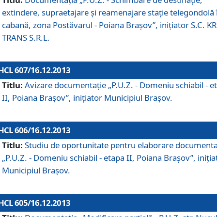
extindere, supraetajare şi reamenajare staţie telegondolă 
cabană, zona Postăvarul - Poiana Braşov”, iniţiator S.C. 
TRANS S.R.L.
HCL 607/16.12.2013
Titlu:
Avizare documentaţie „P.U.Z. - Domeniu schiabil - e
II, Poiana Braşov”, iniţiator Municipiul Braşov.
HCL 606/16.12.2013
Titlu:
Studiu de oportunitate pentru elaborare documenta
„P.U.Z. - Domeniu schiabil - etapa II, Poiana Braşov”, iniţia
Municipiul Braşov.
HCL 605/16.12.2013