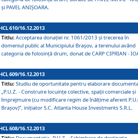
şi PAVEL ANIŞOARA.
HCL 610/16.12.2013
Titlu:
Acceptarea donaţiei nr. 1061/2013 şi trecerea în
domeniul public al Municipiului Braşov, a terenului având
categoria de folosinţă drum, donat de CARP CIPRIAN - IO
HCL 609/16.12.2013
Titlu:
Studiu de oportunitate pentru elaborare documenta
„P.U.Z. - Construire locuinţe colective, spaţii comerciale şi
împrejmuire (cu modificare regim de înălţime aferent P.U.
Braşov)”, iniţiator S.C. Atlanta House Investments S.R.L.
HCL 608/16.12.2013
Titlu:
Documentaţia „P.U.Z. - Schimbare de destinaţie,