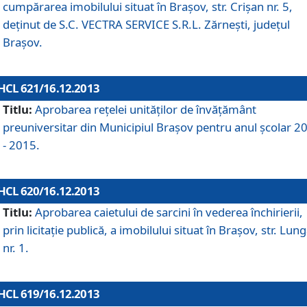
cumpărarea imobilului situat în Braşov, str. Crişan nr. 5,
deţinut de S.C. VECTRA SERVICE S.R.L. Zărneşti, judeţul
Braşov.
HCL 621/16.12.2013
Titlu:
Aprobarea reţelei unităţilor de învăţământ
preuniversitar din Municipiul Braşov pentru anul şcolar 2
- 2015.
HCL 620/16.12.2013
Titlu:
Aprobarea caietului de sarcini în vederea închirierii,
prin licitaţie publică, a imobilului situat în Braşov, str. Lun
nr. 1.
HCL 619/16.12.2013