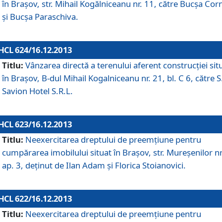
în Braşov, str. Mihail Kogălniceanu nr. 11, către Bucşa Cor
şi Bucşa Paraschiva.
HCL 624/16.12.2013
Titlu:
Vânzarea directă a terenului aferent construcţiei sit
în Braşov, B-dul Mihail Kogalniceanu nr. 21, bl. C 6, către S
Savion Hotel S.R.L.
HCL 623/16.12.2013
Titlu:
Neexercitarea dreptului de preemţiune pentru
cumpărarea imobilului situat în Braşov, str. Mureşenilor nr
ap. 3, deţinut de Ilan Adam şi Florica Stoianovici.
HCL 622/16.12.2013
Titlu:
Neexercitarea dreptului de preemţiune pentru