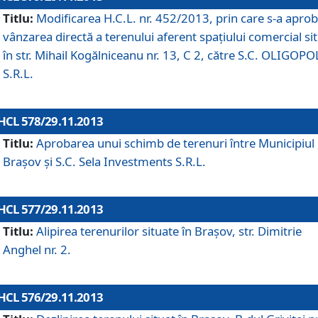
Titlu:
Modificarea H.C.L. nr. 452/2013, prin care s-a aprob
vânzarea directă a terenului aferent spaţiului comercial si
în str. Mihail Kogălniceanu nr. 13, C 2, către S.C. OLIGOPO
S.R.L.
HCL 578/29.11.2013
Titlu:
Aprobarea unui schimb de terenuri între Municipiul
Braşov şi S.C. Sela Investments S.R.L.
HCL 577/29.11.2013
Titlu:
Alipirea terenurilor situate în Braşov, str. Dimitrie
Anghel nr. 2.
HCL 576/29.11.2013