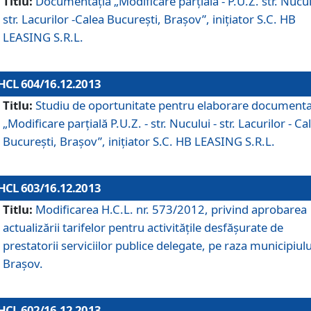
Titlu:
Documentaţia „Modificare parţială - P.U.Z. str. Nucul
str. Lacurilor -Calea Bucureşti, Braşov”, iniţiator S.C. HB
LEASING S.R.L.
HCL 604/16.12.2013
Titlu:
Studiu de oportunitate pentru elaborare documenta
„Modificare parţială P.U.Z. - str. Nucului - str. Lacurilor - Ca
Bucureşti, Braşov”, iniţiator S.C. HB LEASING S.R.L.
HCL 603/16.12.2013
Titlu:
Modificarea H.C.L. nr. 573/2012, privind aprobarea
actualizării tarifelor pentru activităţile desfăşurate de
prestatorii serviciilor publice delegate, pe raza municipiulu
Braşov.
HCL 602/16.12.2013