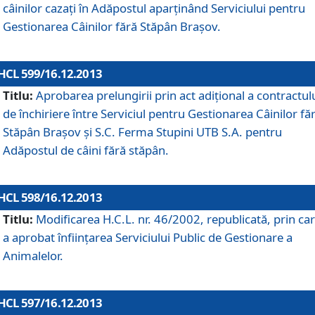
câinilor cazaţi în Adăpostul aparţinând Serviciului pentru
Gestionarea Câinilor fără Stăpân Braşov.
HCL 599/16.12.2013
Titlu:
Aprobarea prelungirii prin act adiţional a contractul
de închiriere între Serviciul pentru Gestionarea Câinilor fă
Stăpân Braşov şi S.C. Ferma Stupini UTB S.A. pentru
Adăpostul de câini fără stăpân.
HCL 598/16.12.2013
Titlu:
Modificarea H.C.L. nr. 46/2002, republicată, prin car
a aprobat înfiinţarea Serviciului Public de Gestionare a
Animalelor.
HCL 597/16.12.2013