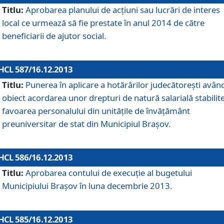
Titlu:
Aprobarea planului de acţiuni sau lucrări de interes
local ce urmează să fie prestate în anul 2014 de către
beneficiarii de ajutor social.
HCL 587/16.12.2013
Titlu:
Punerea în aplicare a hotărârilor judecătoreşti avân
obiect acordarea unor drepturi de natură salarială stabilite
favoarea personalului din unităţile de învăţământ
preuniversitar de stat din Municipiul Braşov.
HCL 586/16.12.2013
Titlu:
Aprobarea contului de execuţie al bugetului
Municipiului Braşov în luna decembrie 2013.
HCL 585/16.12.2013