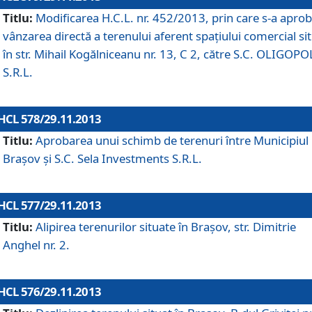
Titlu:
Modificarea H.C.L. nr. 452/2013, prin care s-a aprob
vânzarea directă a terenului aferent spaţiului comercial si
în str. Mihail Kogălniceanu nr. 13, C 2, către S.C. OLIGOPO
S.R.L.
HCL 578/29.11.2013
Titlu:
Aprobarea unui schimb de terenuri între Municipiul
Braşov şi S.C. Sela Investments S.R.L.
HCL 577/29.11.2013
Titlu:
Alipirea terenurilor situate în Braşov, str. Dimitrie
Anghel nr. 2.
HCL 576/29.11.2013