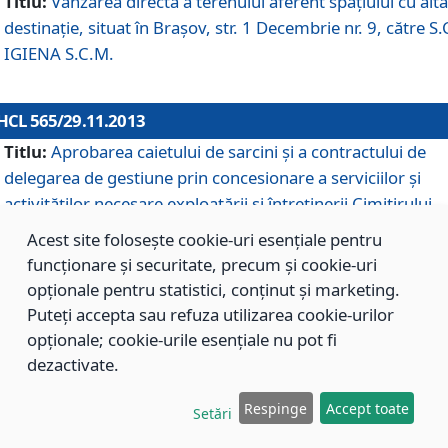
Titlu:
Vânzarea directă a terenului aferent spaţiului cu altă
destinaţie, situat în Braşov, str. 1 Decembrie nr. 9, către S.
IGIENA S.C.M.
HCL 565/29.11.2013
Titlu:
Aprobarea caietului de sarcini şi a contractului de
delegarea de gestiune prin concesionare a serviciilor şi
activităţilor necesare exploatării şi întreţinerii Cimitirului
Municipal Braşov situat în str. Dimitrie Anghel nr. 19.
Acest site folosește cookie-uri esențiale pentru
funcționare și securitate, precum și cookie-uri
opționale pentru statistici, conținut și marketing.
HCL 564/29.11.2013
Puteți accepta sau refuza utilizarea cookie-urilor
Titlu:
Completarea şi modificarea H.C.L. nr. 446/2013, pr
opționale; cookie-urile esențiale nu pot fi
care s-a aprobat studiul de fundamentare pentru
dezactivate.
concesionarea serviciilor de administrare a Cimitirului
Municipal Braşov.
Respinge
Accept toate
Setări