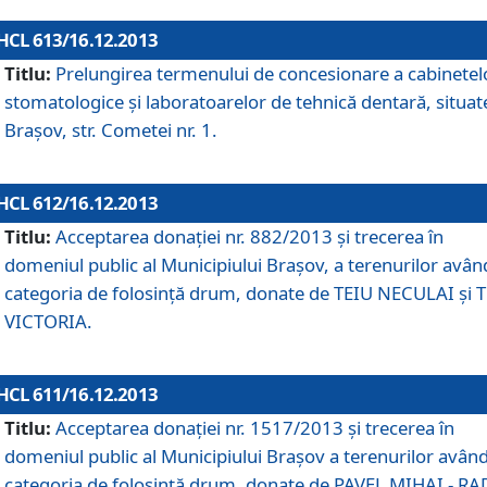
HCL 613/16.12.2013
Titlu:
Prelungirea termenului de concesionare a cabinetel
stomatologice şi laboratoarelor de tehnică dentară, situat
Braşov, str. Cometei nr. 1.
HCL 612/16.12.2013
Titlu:
Acceptarea donaţiei nr. 882/2013 şi trecerea în
domeniul public al Municipiului Braşov, a terenurilor avân
categoria de folosinţă drum, donate de TEIU NECULAI şi 
VICTORIA.
HCL 611/16.12.2013
Titlu:
Acceptarea donaţiei nr. 1517/2013 şi trecerea în
domeniul public al Municipiului Braşov a terenurilor avân
categoria de folosinţă drum, donate de PAVEL MIHAI - R