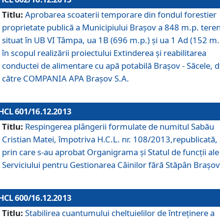
Titlu:
Aprobarea scoaterii temporare din fondul forestier
proprietate publică a Municipiului Braşov a 848 m.p. tere
situat în UB VI Tâmpa, ua 1B (696 m.p.) şi ua 1 Ad (152 m.
în scopul realizării proiectului Extinderea şi reabilitarea
conductei de alimentare cu apă potabilă Braşov - Săcele, 
către COMPANIA APA Braşov S.A.
HCL 601/16.12.2013
Titlu:
Respingerea plângerii formulate de numitul Sabău
Cristian Matei, împotriva H.C.L. nr. 108/2013,republicată,
prin care s-au aprobat Organigrama şi Statul de funcţii ale
Serviciului pentru Gestionarea Câinilor fără Stăpân Braşov
HCL 600/16.12.2013
Titlu:
Stabilirea cuantumului cheltuielilor de întreţinere a