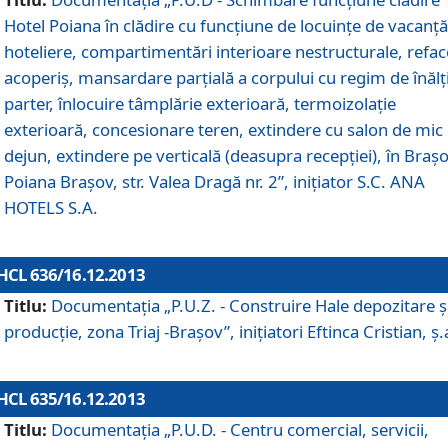
Hotel Poiana în clădire cu funcţiune de locuinţe de vacanţă
hoteliere, compartimentări interioare nestructurale, refa
acoperiş, mansardare parţială a corpului cu regim de înăl
parter, înlocuire tâmplărie exterioară, termoizolaţie
exterioară, concesionare teren, extindere cu salon de mic
dejun, extindere pe verticală (deasupra recepţiei), în Braşo
Poiana Braşov, str. Valea Dragă nr. 2”, iniţiator S.C. ANA
HOTELS S.A.
HCL 636/16.12.2013
Titlu:
Documentaţia „P.U.Z. - Construire Hale depozitare ş
producţie, zona Triaj -Braşov”, iniţiatori Eftinca Cristian, ş.
HCL 635/16.12.2013
Titlu:
Documentaţia „P.U.D. - Centru comercial, servicii,