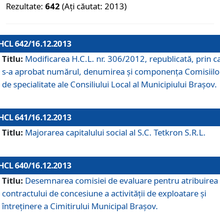
Rezultate:
642
(Ați căutat: 2013)
HCL 642/16.12.2013
Titlu:
Modificarea H.C.L. nr. 306/2012, republicată, prin c
s-a aprobat numărul, denumirea şi componenţa Comisiilo
de specialitate ale Consiliului Local al Municipiului Braşov.
HCL 641/16.12.2013
Titlu:
Majorarea capitalului social al S.C. Tetkron S.R.L.
HCL 640/16.12.2013
Titlu:
Desemnarea comisiei de evaluare pentru atribuirea
contractului de concesiune a activităţii de exploatare şi
întreţinere a Cimitirului Municipal Braşov.