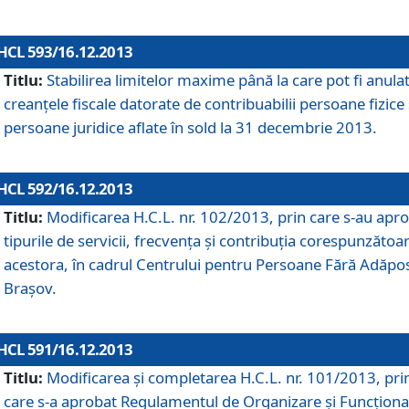
HCL 593/16.12.2013
Titlu:
Stabilirea limitelor maxime până la care pot fi anula
creanţele fiscale datorate de contribuabilii persoane fizice 
persoane juridice aflate în sold la 31 decembrie 2013.
HCL 592/16.12.2013
Titlu:
Modificarea H.C.L. nr. 102/2013, prin care s-au apr
tipurile de servicii, frecvenţa şi contribuţia corespunzătoa
acestora, în cadrul Centrului pentru Persoane Fără Adăpo
Braşov.
HCL 591/16.12.2013
Titlu:
Modificarea şi completarea H.C.L. nr. 101/2013, pri
care s-a aprobat Regulamentul de Organizare şi Funcţion