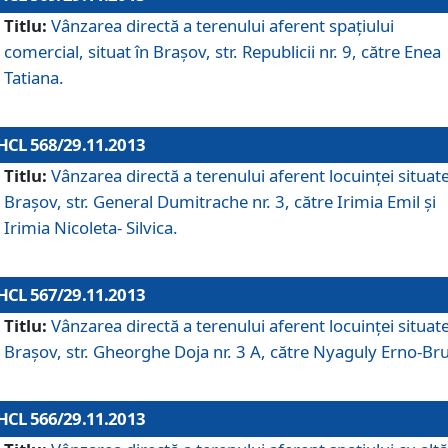
Titlu:
Vânzarea directă a terenului aferent spaţiului
comercial, situat în Braşov, str. Republicii nr. 9, către Enea
Tatiana.
HCL 568/29.11.2013
Titlu:
Vânzarea directă a terenului aferent locuinţei situate
Braşov, str. General Dumitrache nr. 3, către Irimia Emil şi
Irimia Nicoleta- Silvica.
HCL 567/29.11.2013
Titlu:
Vânzarea directă a terenului aferent locuinţei situate
Braşov, str. Gheorghe Doja nr. 3 A, către Nyaguly Erno-Br
HCL 566/29.11.2013