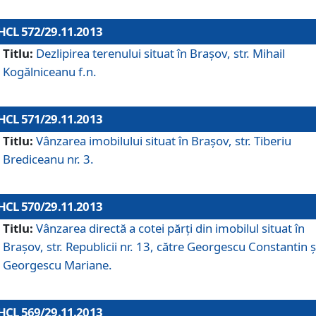
HCL 572/29.11.2013
Titlu:
Dezlipirea terenului situat în Braşov, str. Mihail
Kogălniceanu f.n.
HCL 571/29.11.2013
Titlu:
Vânzarea imobilului situat în Braşov, str. Tiberiu
Brediceanu nr. 3.
HCL 570/29.11.2013
Titlu:
Vânzarea directă a cotei părţi din imobilul situat în
Braşov, str. Republicii nr. 13, către Georgescu Constantin ş
Georgescu Mariane.
HCL 569/29.11.2013