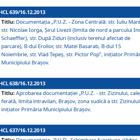
HCL 639/16.12.2013
Titlu:
Documentaţia „P.U.Z. - Zona Centrală: str. Iuliu Man
str. Nicolae Iorga, Şirul Livezii (limita de nord a parcului In
Schaeffler), str. După Ziduri (inclusiv terenul afectat de
parcare), B-dul Eroilor, str. Matei Basarab, B-dul 15
Noiembrie, str. Vlad Ţepeş, str. Pictor Pop”, iniţiator Primă
Municipiului Braşov.
HCL 638/16.12.2013
Titlu:
Aprobarea documentaţiei „P.U.Z. - str. Zizinului, cal
ferată, limita intravilan, Braşov, zona sudică a str. Zizinului
iniţiator Primăria Municipiului Braşov.
HCL 637/16.12.2013
Titlu:
Documentaţia „P.U.D - Schimbare funcţiune clădire