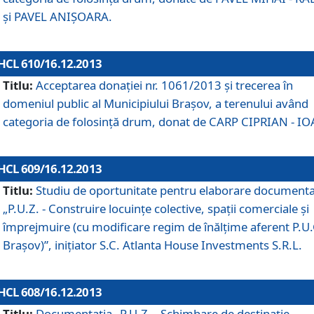
şi PAVEL ANIŞOARA.
HCL 610/16.12.2013
Titlu:
Acceptarea donaţiei nr. 1061/2013 şi trecerea în
domeniul public al Municipiului Braşov, a terenului având
categoria de folosinţă drum, donat de CARP CIPRIAN - IO
HCL 609/16.12.2013
Titlu:
Studiu de oportunitate pentru elaborare documenta
„P.U.Z. - Construire locuinţe colective, spaţii comerciale şi
împrejmuire (cu modificare regim de înălţime aferent P.U.
Braşov)”, iniţiator S.C. Atlanta House Investments S.R.L.
HCL 608/16.12.2013
Titlu:
Documentaţia „P.U.Z. - Schimbare de destinaţie,