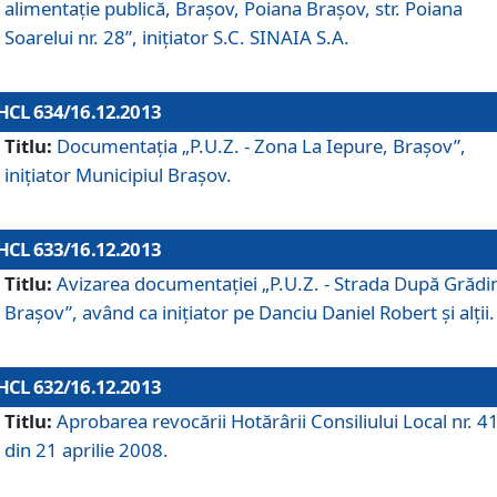
alimentaţie publică, Braşov, Poiana Braşov, str. Poiana
Soarelui nr. 28”, iniţiator S.C. SINAIA S.A.
HCL 634/16.12.2013
Titlu:
Documentaţia „P.U.Z. - Zona La Iepure, Braşov”,
iniţiator Municipiul Braşov.
HCL 633/16.12.2013
Titlu:
Avizarea documentaţiei „P.U.Z. - Strada După Grădin
Braşov”, având ca iniţiator pe Danciu Daniel Robert şi alţii.
HCL 632/16.12.2013
Titlu:
Aprobarea revocării Hotărârii Consiliului Local nr. 4
din 21 aprilie 2008.