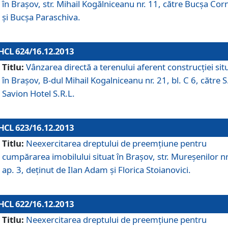
în Braşov, str. Mihail Kogălniceanu nr. 11, către Bucşa Cor
şi Bucşa Paraschiva.
HCL 624/16.12.2013
Titlu:
Vânzarea directă a terenului aferent construcţiei sit
în Braşov, B-dul Mihail Kogalniceanu nr. 21, bl. C 6, către S
Savion Hotel S.R.L.
HCL 623/16.12.2013
Titlu:
Neexercitarea dreptului de preemţiune pentru
cumpărarea imobilului situat în Braşov, str. Mureşenilor nr
ap. 3, deţinut de Ilan Adam şi Florica Stoianovici.
HCL 622/16.12.2013
Titlu:
Neexercitarea dreptului de preemţiune pentru