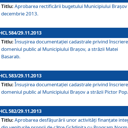
Titlu:
Aprobarea rectificării bugetului Municipiului Braşov 
decembrie 2013.
HCL 584/29.11.2013
Titlu:
Însuşirea documentaţiei cadastrale privind înscriere
domeniul public al Municipiului Braşov, a străzii Matei
Basarab.
HCL 583/29.11.2013
Titlu:
Însuşirea documentaţiei cadastrale privind înscriere
domeniul public al Municipiului Braşov a străzii Pictor Pop
HCL 582/29.11.2013
Titlu:
Aprobarea desfăşurării unor activităţi finanţate inte
din veniturile proprii de către Grădiniţa cu Program Norm