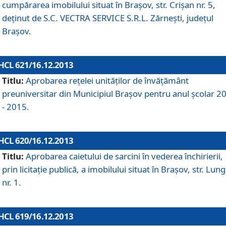
cumpărarea imobilului situat în Braşov, str. Crişan nr. 5,
deţinut de S.C. VECTRA SERVICE S.R.L. Zărneşti, judeţul
Braşov.
HCL 621/16.12.2013
Titlu:
Aprobarea reţelei unităţilor de învăţământ
preuniversitar din Municipiul Braşov pentru anul şcolar 2
- 2015.
HCL 620/16.12.2013
Titlu:
Aprobarea caietului de sarcini în vederea închirierii,
prin licitaţie publică, a imobilului situat în Braşov, str. Lun
nr. 1.
HCL 619/16.12.2013