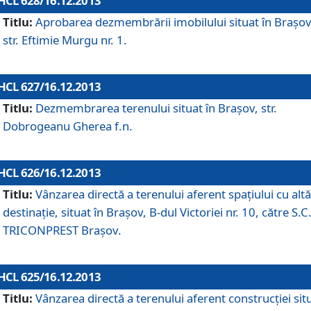
HCL 628/16.12.2013
Titlu:
Aprobarea dezmembrării imobilului situat în Braşov
str. Eftimie Murgu nr. 1.
HCL 627/16.12.2013
Titlu:
Dezmembrarea terenului situat în Braşov, str.
Dobrogeanu Gherea f.n.
HCL 626/16.12.2013
Titlu:
Vânzarea directă a terenului aferent spaţiului cu altă
destinaţie, situat în Braşov, B-dul Victoriei nr. 10, către S.C
TRICONPREST Braşov.
HCL 625/16.12.2013
Titlu:
Vânzarea directă a terenului aferent construcţiei sit