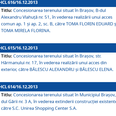
HCL 616/16.12.2013
Titlu:
Concesionarea terenului situat în Braşov, B-dul
Alexandru Vlahuţă nr. 51, în vederea realizării unui acces
comun ap. 1 şi ap. 2, sc. B, către TOMA FLORIN EDUARD ş
TOMA MIRELA FLORINA.
HCL 615/16.12.2013
Titlu:
Concesionarea terenului situat în Braşov, str.
Hărmanului nr. 17, în vederea realizării unui acces din
exterior, către BĂLESCU ALEXANDRU şi BĂLESCU ELENA.
HCL 614/16.12.2013
Titlu:
Concesionarea terenului situat în Municipiul Braşov,
dul Gării nr. 3 A, în vederea extinderii construcţiei existent
către S.C. Unirea Shopping Center S.A.