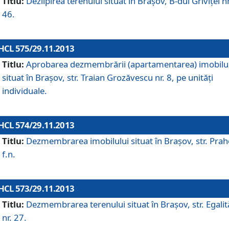
Titlu:
Dezlipirea terenului situat în Braşov, B-dul Griviţei nr
46.
HCL 575/29.11.2013
Titlu:
Aprobarea dezmembrării (apartamentarea) imobilu
situat în Braşov, str. Traian Grozăvescu nr. 8, pe unităţi
individuale.
HCL 574/29.11.2013
Titlu:
Dezmembrarea imobilului situat în Braşov, str. Pra
f.n.
HCL 573/29.11.2013
Titlu:
Dezmembrarea terenului situat în Braşov, str. Egalită
nr. 27.