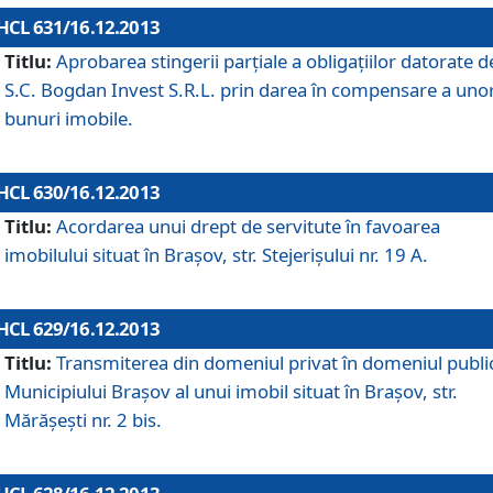
HCL 631/16.12.2013
Titlu:
Aprobarea stingerii parţiale a obligaţiilor datorate d
S.C. Bogdan Invest S.R.L. prin darea în compensare a uno
bunuri imobile.
HCL 630/16.12.2013
Titlu:
Acordarea unui drept de servitute în favoarea
imobilului situat în Braşov, str. Stejerişului nr. 19 A.
HCL 629/16.12.2013
Titlu:
Transmiterea din domeniul privat în domeniul public
Municipiului Braşov al unui imobil situat în Braşov, str.
Mărăşeşti nr. 2 bis.