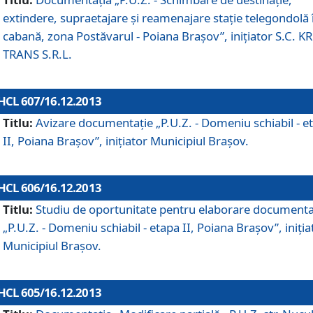
extindere, supraetajare şi reamenajare staţie telegondolă 
cabană, zona Postăvarul - Poiana Braşov”, iniţiator S.C. 
TRANS S.R.L.
HCL 607/16.12.2013
Titlu:
Avizare documentaţie „P.U.Z. - Domeniu schiabil - e
II, Poiana Braşov”, iniţiator Municipiul Braşov.
HCL 606/16.12.2013
Titlu:
Studiu de oportunitate pentru elaborare documenta
„P.U.Z. - Domeniu schiabil - etapa II, Poiana Braşov”, iniţia
Municipiul Braşov.
HCL 605/16.12.2013