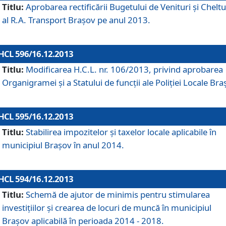
Titlu:
Aprobarea rectificării Bugetului de Venituri şi Cheltui
al R.A. Transport Braşov pe anul 2013.
HCL 596/16.12.2013
Titlu:
Modificarea H.C.L. nr. 106/2013, privind aprobarea
Organigramei şi a Statului de funcţii ale Poliţiei Locale Bra
HCL 595/16.12.2013
Titlu:
Stabilirea impozitelor şi taxelor locale aplicabile în
municipiul Braşov în anul 2014.
HCL 594/16.12.2013
Titlu:
Schemă de ajutor de minimis pentru stimularea
investiţiilor şi crearea de locuri de muncă în municipiul
Braşov aplicabilă în perioada 2014 - 2018.