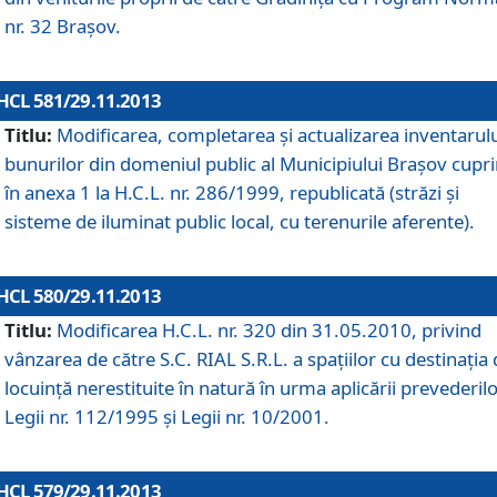
nr. 32 Braşov.
HCL 581/29.11.2013
Titlu:
Modificarea, completarea şi actualizarea inventarul
bunurilor din domeniul public al Municipiului Braşov cupr
în anexa 1 la H.C.L. nr. 286/1999, republicată (străzi şi
sisteme de iluminat public local, cu terenurile aferente).
HCL 580/29.11.2013
Titlu:
Modificarea H.C.L. nr. 320 din 31.05.2010, privind
vânzarea de către S.C. RIAL S.R.L. a spaţiilor cu destinaţia
locuinţă nerestituite în natură în urma aplicării prevederil
Legii nr. 112/1995 şi Legii nr. 10/2001.
HCL 579/29.11.2013