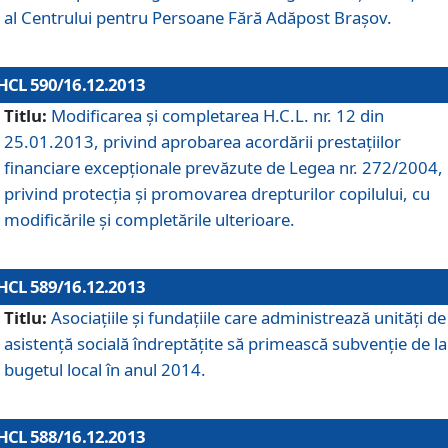
al Centrului pentru Persoane Fără Adăpost Braşov.
HCL 590/16.12.2013
Titlu:
Modificarea şi completarea H.C.L. nr. 12 din
25.01.2013, privind aprobarea acordării prestaţiilor
financiare excepţionale prevăzute de Legea nr. 272/2004,
privind protecţia şi promovarea drepturilor copilului, cu
modificările şi completările ulterioare.
HCL 589/16.12.2013
Titlu:
Asociaţiile şi fundaţiile care administrează unităţi de
asistenţă socială îndreptăţite să primească subvenţie de la
bugetul local în anul 2014.
HCL 588/16.12.2013