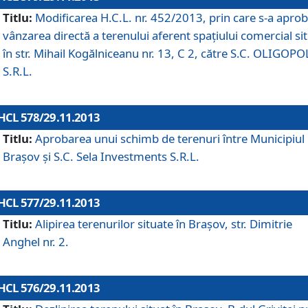
Titlu:
Modificarea H.C.L. nr. 452/2013, prin care s-a aprob
vânzarea directă a terenului aferent spaţiului comercial si
în str. Mihail Kogălniceanu nr. 13, C 2, către S.C. OLIGOPO
S.R.L.
HCL 578/29.11.2013
Titlu:
Aprobarea unui schimb de terenuri între Municipiul
Braşov şi S.C. Sela Investments S.R.L.
HCL 577/29.11.2013
Titlu:
Alipirea terenurilor situate în Braşov, str. Dimitrie
Anghel nr. 2.
HCL 576/29.11.2013