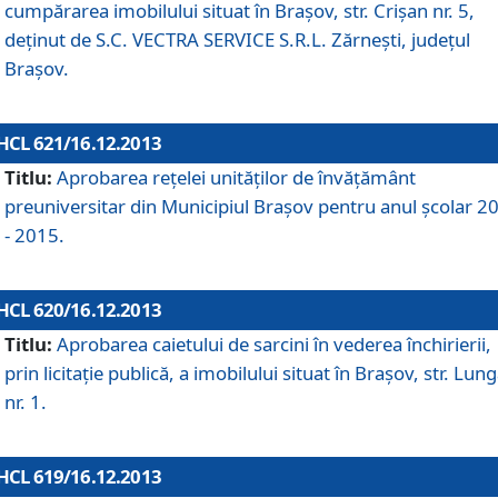
cumpărarea imobilului situat în Braşov, str. Crişan nr. 5,
deţinut de S.C. VECTRA SERVICE S.R.L. Zărneşti, judeţul
Braşov.
HCL 621/16.12.2013
Titlu:
Aprobarea reţelei unităţilor de învăţământ
preuniversitar din Municipiul Braşov pentru anul şcolar 2
- 2015.
HCL 620/16.12.2013
Titlu:
Aprobarea caietului de sarcini în vederea închirierii,
prin licitaţie publică, a imobilului situat în Braşov, str. Lun
nr. 1.
HCL 619/16.12.2013