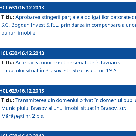
HCL 631/16.12.2013
Titlu:
Aprobarea stingerii parţiale a obligaţiilor datorate d
S.C. Bogdan Invest S.R.L. prin darea în compensare a uno
bunuri imobile.
HCL 630/16.12.2013
Titlu:
Acordarea unui drept de servitute în favoarea
imobilului situat în Braşov, str. Stejerişului nr. 19 A.
HCL 629/16.12.2013
Titlu:
Transmiterea din domeniul privat în domeniul public
Municipiului Braşov al unui imobil situat în Braşov, str.
Mărăşeşti nr. 2 bis.