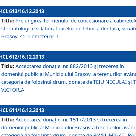
HCL 613/16.12.2013
Titlu:
Prelungirea termenului de concesionare a cabinetel
stomatologice şi laboratoarelor de tehnică dentară, situat
Braşov, str. Cometei nr. 1.
HCL 612/16.12.2013
Titlu:
Acceptarea donaţiei nr. 882/2013 şi trecerea în
domeniul public al Municipiului Braşov, a terenurilor avân
categoria de folosinţă drum, donate de TEIU NECULAI şi 
VICTORIA.
HCL 611/16.12.2013
Titlu:
Acceptarea donaţiei nr. 1517/2013 şi trecerea în
domeniul public al Municipiului Braşov a terenurilor avân
categoria de folosinţă drum, donate de PAVEL MIHAI - R