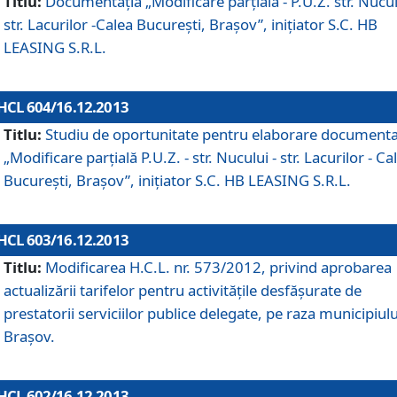
Titlu:
Documentaţia „Modificare parţială - P.U.Z. str. Nucul
str. Lacurilor -Calea Bucureşti, Braşov”, iniţiator S.C. HB
LEASING S.R.L.
HCL 604/16.12.2013
Titlu:
Studiu de oportunitate pentru elaborare documenta
„Modificare parţială P.U.Z. - str. Nucului - str. Lacurilor - Ca
Bucureşti, Braşov”, iniţiator S.C. HB LEASING S.R.L.
HCL 603/16.12.2013
Titlu:
Modificarea H.C.L. nr. 573/2012, privind aprobarea
actualizării tarifelor pentru activităţile desfăşurate de
prestatorii serviciilor publice delegate, pe raza municipiulu
Braşov.
HCL 602/16.12.2013