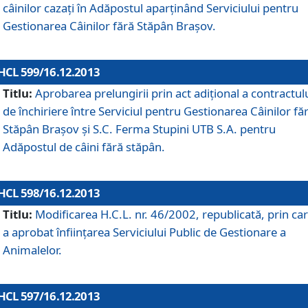
câinilor cazaţi în Adăpostul aparţinând Serviciului pentru
Gestionarea Câinilor fără Stăpân Braşov.
HCL 599/16.12.2013
Titlu:
Aprobarea prelungirii prin act adiţional a contractul
de închiriere între Serviciul pentru Gestionarea Câinilor fă
Stăpân Braşov şi S.C. Ferma Stupini UTB S.A. pentru
Adăpostul de câini fără stăpân.
HCL 598/16.12.2013
Titlu:
Modificarea H.C.L. nr. 46/2002, republicată, prin car
a aprobat înfiinţarea Serviciului Public de Gestionare a
Animalelor.
HCL 597/16.12.2013