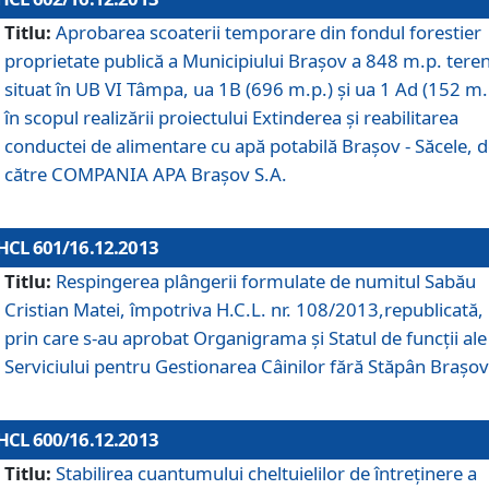
Titlu:
Aprobarea scoaterii temporare din fondul forestier
proprietate publică a Municipiului Braşov a 848 m.p. tere
situat în UB VI Tâmpa, ua 1B (696 m.p.) şi ua 1 Ad (152 m.
în scopul realizării proiectului Extinderea şi reabilitarea
conductei de alimentare cu apă potabilă Braşov - Săcele, 
către COMPANIA APA Braşov S.A.
HCL 601/16.12.2013
Titlu:
Respingerea plângerii formulate de numitul Sabău
Cristian Matei, împotriva H.C.L. nr. 108/2013,republicată,
prin care s-au aprobat Organigrama şi Statul de funcţii ale
Serviciului pentru Gestionarea Câinilor fără Stăpân Braşov
HCL 600/16.12.2013
Titlu:
Stabilirea cuantumului cheltuielilor de întreţinere a