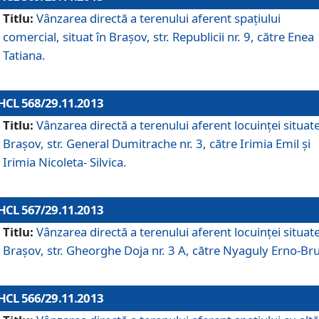
Titlu:
Vânzarea directă a terenului aferent spaţiului
comercial, situat în Braşov, str. Republicii nr. 9, către Enea
Tatiana.
HCL 568/29.11.2013
Titlu:
Vânzarea directă a terenului aferent locuinţei situate
Braşov, str. General Dumitrache nr. 3, către Irimia Emil şi
Irimia Nicoleta- Silvica.
HCL 567/29.11.2013
Titlu:
Vânzarea directă a terenului aferent locuinţei situate
Braşov, str. Gheorghe Doja nr. 3 A, către Nyaguly Erno-Br
HCL 566/29.11.2013