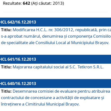
Rezultate:
642
(Ați căutat: 2013)
HCL 642/16.12.2013
Titlu:
Modificarea H.C.L. nr. 306/2012, republicată, prin c
s-a aprobat numărul, denumirea şi componenţa Comisiilo
de specialitate ale Consiliului Local al Municipiului Braşov.
HCL 641/16.12.2013
Titlu:
Majorarea capitalului social al S.C. Tetkron S.R.L.
HCL 640/16.12.2013
Titlu:
Desemnarea comisiei de evaluare pentru atribuirea
contractului de concesiune a activităţii de exploatare şi
întreţinere a Cimitirului Municipal Braşov.