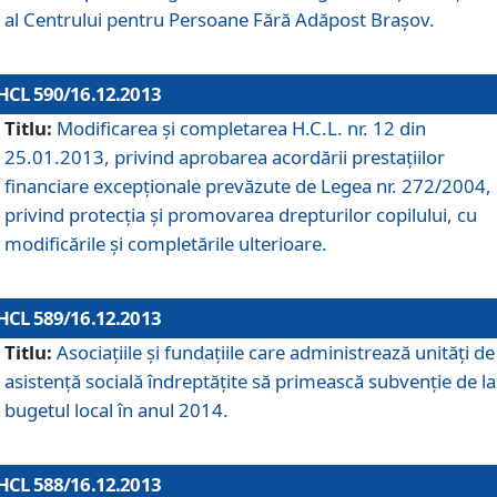
al Centrului pentru Persoane Fără Adăpost Braşov.
HCL 590/16.12.2013
Titlu:
Modificarea şi completarea H.C.L. nr. 12 din
25.01.2013, privind aprobarea acordării prestaţiilor
financiare excepţionale prevăzute de Legea nr. 272/2004,
privind protecţia şi promovarea drepturilor copilului, cu
modificările şi completările ulterioare.
HCL 589/16.12.2013
Titlu:
Asociaţiile şi fundaţiile care administrează unităţi de
asistenţă socială îndreptăţite să primească subvenţie de la
bugetul local în anul 2014.
HCL 588/16.12.2013