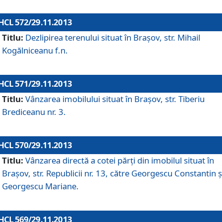
HCL 572/29.11.2013
Titlu:
Dezlipirea terenului situat în Braşov, str. Mihail
Kogălniceanu f.n.
HCL 571/29.11.2013
Titlu:
Vânzarea imobilului situat în Braşov, str. Tiberiu
Brediceanu nr. 3.
HCL 570/29.11.2013
Titlu:
Vânzarea directă a cotei părţi din imobilul situat în
Braşov, str. Republicii nr. 13, către Georgescu Constantin ş
Georgescu Mariane.
HCL 569/29.11.2013