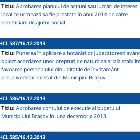
Titlu:
Aprobarea planului de acţiuni sau lucrări de interes
local ce urmează să fie prestate în anul 2014 de către
beneficiarii de ajutor social.
HCL 587/16.12.2013
Titlu:
Punerea în aplicare a hotărârilor judecătoreşti avân
obiect acordarea unor drepturi de natură salarială stabilite
favoarea personalului din unităţile de învăţământ
preuniversitar de stat din Municipiul Braşov.
HCL 586/16.12.2013
Titlu:
Aprobarea contului de execuţie al bugetului
Municipiului Braşov în luna decembrie 2013.
HCL 585/16.12.2013