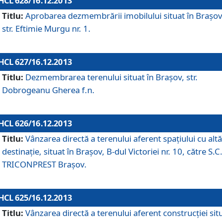
HCL 628/16.12.2013
Titlu:
Aprobarea dezmembrării imobilului situat în Braşov
str. Eftimie Murgu nr. 1.
HCL 627/16.12.2013
Titlu:
Dezmembrarea terenului situat în Braşov, str.
Dobrogeanu Gherea f.n.
HCL 626/16.12.2013
Titlu:
Vânzarea directă a terenului aferent spaţiului cu altă
destinaţie, situat în Braşov, B-dul Victoriei nr. 10, către S.C
TRICONPREST Braşov.
HCL 625/16.12.2013
Titlu:
Vânzarea directă a terenului aferent construcţiei sit