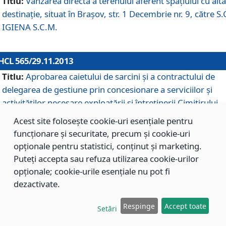
Titlu:
Vânzarea directă a terenului aferent spaţiului cu altă
destinaţie, situat în Braşov, str. 1 Decembrie nr. 9, către S.
IGIENA S.C.M.
HCL 565/29.11.2013
Titlu:
Aprobarea caietului de sarcini şi a contractului de
delegarea de gestiune prin concesionare a serviciilor şi
activităţilor necesare exploatării şi întreţinerii Cimitirului
Municipal Braşov situat în str. Dimitrie Anghel nr. 19.
Acest site folosește cookie-uri esențiale pentru
funcționare și securitate, precum și cookie-uri
opționale pentru statistici, conținut și marketing.
HCL 564/29.11.2013
Puteți accepta sau refuza utilizarea cookie-urilor
Titlu:
Completarea şi modificarea H.C.L. nr. 446/2013, pr
opționale; cookie-urile esențiale nu pot fi
care s-a aprobat studiul de fundamentare pentru
dezactivate.
concesionarea serviciilor de administrare a Cimitirului
Municipal Braşov.
Respinge
Accept toate
Setări