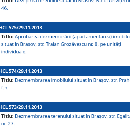
Titlu:
Dezlipirea terenului situat în Braşov, B-dul Griviţei nr
46.
HCL 575/29.11.2013
Titlu:
Aprobarea dezmembrării (apartamentarea) imobilu
situat în Braşov, str. Traian Grozăvescu nr. 8, pe unităţi
individuale.
HCL 574/29.11.2013
Titlu:
Dezmembrarea imobilului situat în Braşov, str. Pra
f.n.
HCL 573/29.11.2013
Titlu:
Dezmembrarea terenului situat în Braşov, str. Egalită
nr. 27.