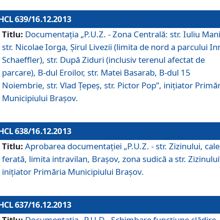
HCL 639/16.12.2013
Titlu:
Documentaţia „P.U.Z. - Zona Centrală: str. Iuliu Man
str. Nicolae Iorga, Şirul Livezii (limita de nord a parcului In
Schaeffler), str. După Ziduri (inclusiv terenul afectat de
parcare), B-dul Eroilor, str. Matei Basarab, B-dul 15
Noiembrie, str. Vlad Ţepeş, str. Pictor Pop”, iniţiator Primă
Municipiului Braşov.
HCL 638/16.12.2013
Titlu:
Aprobarea documentaţiei „P.U.Z. - str. Zizinului, cal
ferată, limita intravilan, Braşov, zona sudică a str. Zizinului
iniţiator Primăria Municipiului Braşov.
HCL 637/16.12.2013
Titlu:
Documentaţia „P.U.D - Schimbare funcţiune clădire