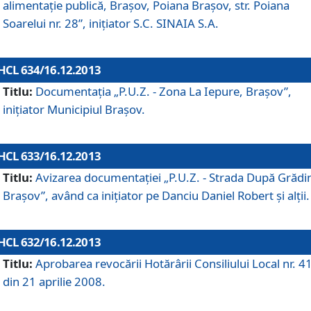
alimentaţie publică, Braşov, Poiana Braşov, str. Poiana
Soarelui nr. 28”, iniţiator S.C. SINAIA S.A.
HCL 634/16.12.2013
Titlu:
Documentaţia „P.U.Z. - Zona La Iepure, Braşov”,
iniţiator Municipiul Braşov.
HCL 633/16.12.2013
Titlu:
Avizarea documentaţiei „P.U.Z. - Strada După Grădin
Braşov”, având ca iniţiator pe Danciu Daniel Robert şi alţii.
HCL 632/16.12.2013
Titlu:
Aprobarea revocării Hotărârii Consiliului Local nr. 4
din 21 aprilie 2008.