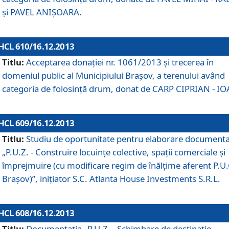
şi PAVEL ANIŞOARA.
HCL 610/16.12.2013
Titlu:
Acceptarea donaţiei nr. 1061/2013 şi trecerea în
domeniul public al Municipiului Braşov, a terenului având
categoria de folosinţă drum, donat de CARP CIPRIAN - IO
HCL 609/16.12.2013
Titlu:
Studiu de oportunitate pentru elaborare documenta
„P.U.Z. - Construire locuinţe colective, spaţii comerciale şi
împrejmuire (cu modificare regim de înălţime aferent P.U.
Braşov)”, iniţiator S.C. Atlanta House Investments S.R.L.
HCL 608/16.12.2013
Titlu:
Documentaţia „P.U.Z. - Schimbare de destinaţie,