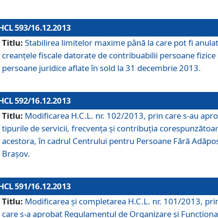
HCL 593/16.12.2013
Titlu:
Stabilirea limitelor maxime până la care pot fi anula
creanţele fiscale datorate de contribuabilii persoane fizice 
persoane juridice aflate în sold la 31 decembrie 2013.
HCL 592/16.12.2013
Titlu:
Modificarea H.C.L. nr. 102/2013, prin care s-au apr
tipurile de servicii, frecvenţa şi contribuţia corespunzătoa
acestora, în cadrul Centrului pentru Persoane Fără Adăpo
Braşov.
HCL 591/16.12.2013
Titlu:
Modificarea şi completarea H.C.L. nr. 101/2013, pri
care s-a aprobat Regulamentul de Organizare şi Funcţion