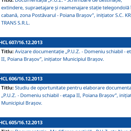
extindere, supraetajare şi reamenajare staţie telegondolă 
cabană, zona Postăvarul - Poiana Braşov”, iniţiator S.C. 
TRANS S.R.L.
HCL 607/16.12.2013
Titlu:
Avizare documentaţie „P.U.Z. - Domeniu schiabil - e
II, Poiana Braşov”, iniţiator Municipiul Braşov.
HCL 606/16.12.2013
Titlu:
Studiu de oportunitate pentru elaborare documenta
„P.U.Z. - Domeniu schiabil - etapa II, Poiana Braşov”, iniţia
Municipiul Braşov.
HCL 605/16.12.2013