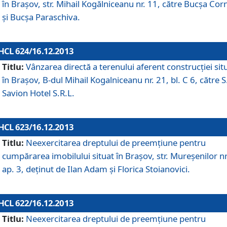
în Braşov, str. Mihail Kogălniceanu nr. 11, către Bucşa Cor
şi Bucşa Paraschiva.
HCL 624/16.12.2013
Titlu:
Vânzarea directă a terenului aferent construcţiei sit
în Braşov, B-dul Mihail Kogalniceanu nr. 21, bl. C 6, către S
Savion Hotel S.R.L.
HCL 623/16.12.2013
Titlu:
Neexercitarea dreptului de preemţiune pentru
cumpărarea imobilului situat în Braşov, str. Mureşenilor nr
ap. 3, deţinut de Ilan Adam şi Florica Stoianovici.
HCL 622/16.12.2013
Titlu:
Neexercitarea dreptului de preemţiune pentru