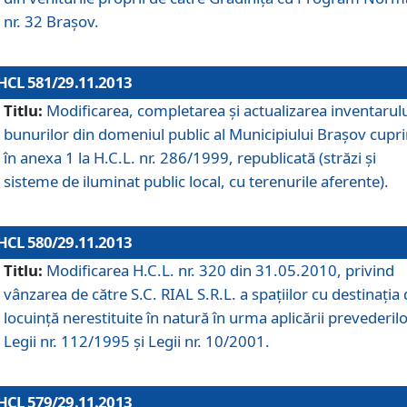
nr. 32 Braşov.
HCL 581/29.11.2013
Titlu:
Modificarea, completarea şi actualizarea inventarul
bunurilor din domeniul public al Municipiului Braşov cupr
în anexa 1 la H.C.L. nr. 286/1999, republicată (străzi şi
sisteme de iluminat public local, cu terenurile aferente).
HCL 580/29.11.2013
Titlu:
Modificarea H.C.L. nr. 320 din 31.05.2010, privind
vânzarea de către S.C. RIAL S.R.L. a spaţiilor cu destinaţia
locuinţă nerestituite în natură în urma aplicării prevederil
Legii nr. 112/1995 şi Legii nr. 10/2001.
HCL 579/29.11.2013