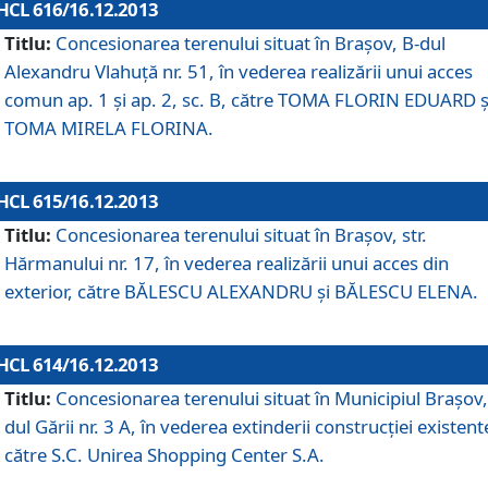
HCL 616/16.12.2013
Titlu:
Concesionarea terenului situat în Braşov, B-dul
Alexandru Vlahuţă nr. 51, în vederea realizării unui acces
comun ap. 1 şi ap. 2, sc. B, către TOMA FLORIN EDUARD ş
TOMA MIRELA FLORINA.
HCL 615/16.12.2013
Titlu:
Concesionarea terenului situat în Braşov, str.
Hărmanului nr. 17, în vederea realizării unui acces din
exterior, către BĂLESCU ALEXANDRU şi BĂLESCU ELENA.
HCL 614/16.12.2013
Titlu:
Concesionarea terenului situat în Municipiul Braşov,
dul Gării nr. 3 A, în vederea extinderii construcţiei existent
către S.C. Unirea Shopping Center S.A.