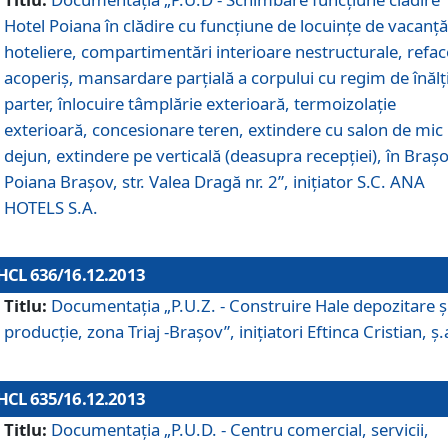
Hotel Poiana în clădire cu funcţiune de locuinţe de vacanţă
hoteliere, compartimentări interioare nestructurale, refa
acoperiş, mansardare parţială a corpului cu regim de înăl
parter, înlocuire tâmplărie exterioară, termoizolaţie
exterioară, concesionare teren, extindere cu salon de mic
dejun, extindere pe verticală (deasupra recepţiei), în Braşo
Poiana Braşov, str. Valea Dragă nr. 2”, iniţiator S.C. ANA
HOTELS S.A.
HCL 636/16.12.2013
Titlu:
Documentaţia „P.U.Z. - Construire Hale depozitare ş
producţie, zona Triaj -Braşov”, iniţiatori Eftinca Cristian, ş.
HCL 635/16.12.2013
Titlu:
Documentaţia „P.U.D. - Centru comercial, servicii,