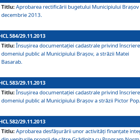
Titlu:
Aprobarea rectificării bugetului Municipiului Braşov 
decembrie 2013.
HCL 584/29.11.2013
Titlu:
Însuşirea documentaţiei cadastrale privind înscriere
domeniul public al Municipiului Braşov, a străzii Matei
Basarab.
HCL 583/29.11.2013
Titlu:
Însuşirea documentaţiei cadastrale privind înscriere
domeniul public al Municipiului Braşov a străzii Pictor Pop
HCL 582/29.11.2013
Titlu:
Aprobarea desfăşurării unor activităţi finanţate inte
din veniturile proprii de către Grădiniţa cu Program Norm