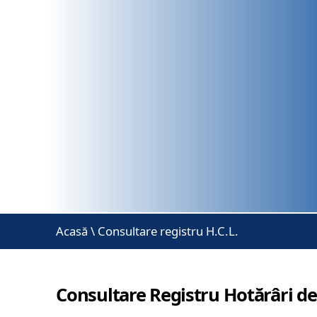
Acasă
\
Consultare registru H.C.L.
Consultare Registru Hotărâri de