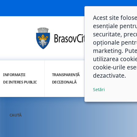
Acest site folos
esențiale pentru
securitate, prec
opționale pentru 
marketing. Pute
utilizarea cooki
cookie-urile ese
dezactivate.
INFORMAȚII
TRANSPARENȚĂ
INTEGRITATE
DE INTERES PUBLIC
DECIZIONALĂ
INSTITUȚIONALĂ
Setări
CAUTĂ