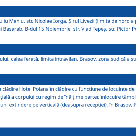
iu Maniu, str. Nicolae Iorga, Şirul Livezii (limita de nord a 
tei Basarab, B-dul 15 Noiembrie, str. Vlad Ţepeş, str. Pictor 
ui, calea ferată, limita intravilan, Braşov, zona sudică a str
lădire Hotel Poiana în clădire cu funcţiune de locuinţe de
ală a corpului cu regim de înălţime parter, înlocuire tâmpl
, extindere pe verticală (deasupra recepţiei), în Braşov, Poi