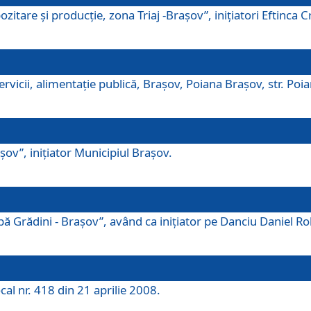
tare şi producţie, zona Triaj -Braşov”, iniţiatori Eftinca Cr
vicii, alimentaţie publică, Braşov, Poiana Braşov, str. Poian
ov”, iniţiator Municipiul Braşov.
 Grădini - Braşov”, având ca iniţiator pe Danciu Daniel Robe
cal nr. 418 din 21 aprilie 2008.