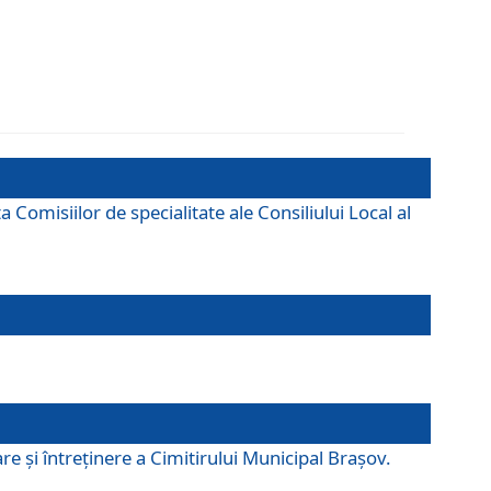
omisiilor de specialitate ale Consiliului Local al
e şi întreţinere a Cimitirului Municipal Braşov.