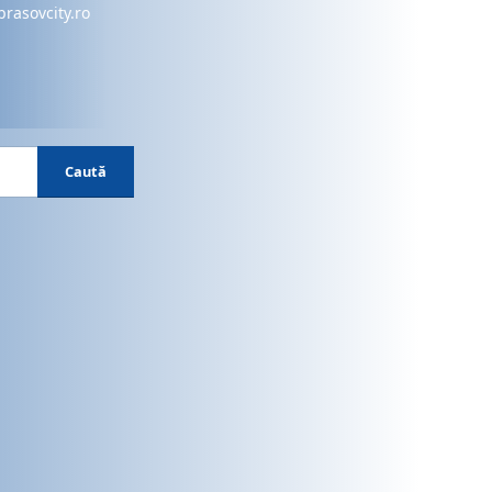
brasovcity.ro
Caută