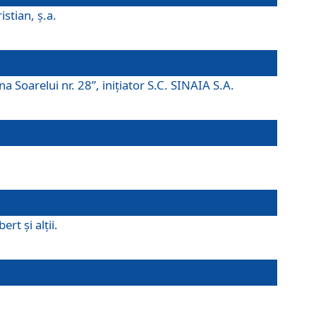
istian, ş.a.
a Soarelui nr. 28”, iniţiator S.C. SINAIA S.A.
rt şi alţii.