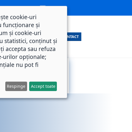
ește cookie-uri
 funcționare și
um și cookie-uri
CONTACT
statistici, conținut și
ți accepta sau refuza
e-urilor opționale;
nțiale nu pot fi
SERVICII
M.O.L.
PUBLICE
Respinge
Accept toate