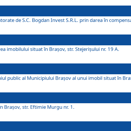
 datorate de S.C. Bogdan Invest S.R.L. prin darea în compens
 imobilului situat în Braşov, str. Stejerişului nr. 19 A.
 public al Municipiului Braşov al unui imobil situat în Braşo
 Braşov, str. Eftimie Murgu nr. 1.