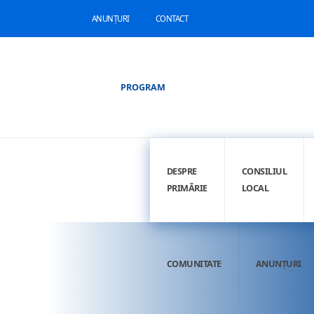
ANUNȚURI
CONTACT
PROGRAM
DESPRE
CONSILIUL
PRIMĂRIE
LOCAL
COMUNITATE
ANUNȚURI