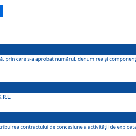
ă, prin care s-a aprobat numărul, denumirea şi componenţa C
S.R.L.
buirea contractului de concesiune a activităţii de exploatar