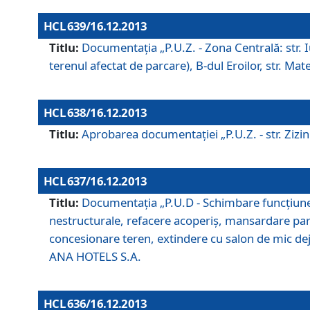
HCL 639/16.12.2013
Titlu:
Documentaţia „P.U.Z. - Zona Centrală: str. Iul
terenul afectat de parcare), B-dul Eroilor, str. Ma
HCL 638/16.12.2013
Titlu:
Aprobarea documentaţiei „P.U.Z. - str. Zizinul
HCL 637/16.12.2013
Titlu:
Documentaţia „P.U.D - Schimbare funcţiune c
nestructurale, refacere acoperiş, mansardare parţi
concesionare teren, extindere cu salon de mic dejun
ANA HOTELS S.A.
HCL 636/16.12.2013