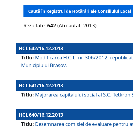
Caută în Registrul de Hotărâri ale Consiliului Local
Rezultate:
642
(Ați căutat: 2013)
HCL 642/16.12.2013
Titlu:
Modificarea H.C.L. nr. 306/2012, republicat
Municipiului Braşov.
HCL 641/16.12.2013
Titlu:
Majorarea capitalului social al S.C. Tetkron 
HCL 640/16.12.2013
Titlu:
Desemnarea comisiei de evaluare pentru atri