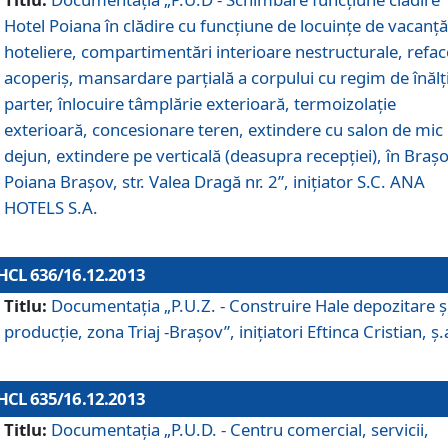
Hotel Poiana în clădire cu funcţiune de locuinţe de vacanţă
hoteliere, compartimentări interioare nestructurale, refa
acoperiş, mansardare parţială a corpului cu regim de înăl
parter, înlocuire tâmplărie exterioară, termoizolaţie
exterioară, concesionare teren, extindere cu salon de mic
dejun, extindere pe verticală (deasupra recepţiei), în Braşo
Poiana Braşov, str. Valea Dragă nr. 2”, iniţiator S.C. ANA
HOTELS S.A.
HCL 636/16.12.2013
Titlu:
Documentaţia „P.U.Z. - Construire Hale depozitare ş
producţie, zona Triaj -Braşov”, iniţiatori Eftinca Cristian, ş.
HCL 635/16.12.2013
Titlu:
Documentaţia „P.U.D. - Centru comercial, servicii,