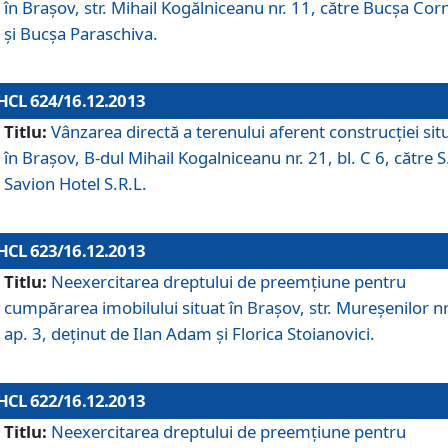
în Braşov, str. Mihail Kogălniceanu nr. 11, către Bucşa Cor
şi Bucşa Paraschiva.
HCL 624/16.12.2013
Titlu:
Vânzarea directă a terenului aferent construcţiei sit
în Braşov, B-dul Mihail Kogalniceanu nr. 21, bl. C 6, către S
Savion Hotel S.R.L.
HCL 623/16.12.2013
Titlu:
Neexercitarea dreptului de preemţiune pentru
cumpărarea imobilului situat în Braşov, str. Mureşenilor nr
ap. 3, deţinut de Ilan Adam şi Florica Stoianovici.
HCL 622/16.12.2013
Titlu:
Neexercitarea dreptului de preemţiune pentru