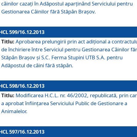
câinilor cazaţi în Adăpostul aparţinând Serviciului pentru
Gestionarea Câinilor fără Stăpân Braşov.
HCL 599/16.12.2013
Titlu:
Aprobarea prelungirii prin act adiţional a contractul
de închiriere între Serviciul pentru Gestionarea Câinilor fă
Stăpân Braşov şi S.C. Ferma Stupini UTB S.A. pentru
Adăpostul de câini fără stăpân.
HCL 598/16.12.2013
Titlu:
Modificarea H.C.L. nr. 46/2002, republicată, prin car
a aprobat înfiinţarea Serviciului Public de Gestionare a
Animalelor.
HCL 597/16.12.2013