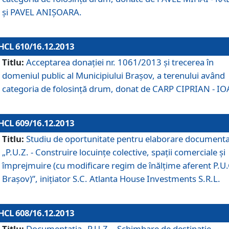
şi PAVEL ANIŞOARA.
HCL 610/16.12.2013
Titlu:
Acceptarea donaţiei nr. 1061/2013 şi trecerea în
domeniul public al Municipiului Braşov, a terenului având
categoria de folosinţă drum, donat de CARP CIPRIAN - IO
HCL 609/16.12.2013
Titlu:
Studiu de oportunitate pentru elaborare documenta
„P.U.Z. - Construire locuinţe colective, spaţii comerciale şi
împrejmuire (cu modificare regim de înălţime aferent P.U.
Braşov)”, iniţiator S.C. Atlanta House Investments S.R.L.
HCL 608/16.12.2013
Titlu:
Documentaţia „P.U.Z. - Schimbare de destinaţie,