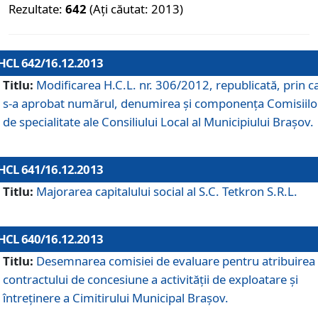
Rezultate:
642
(Ați căutat: 2013)
HCL 642/16.12.2013
Titlu:
Modificarea H.C.L. nr. 306/2012, republicată, prin c
s-a aprobat numărul, denumirea şi componenţa Comisiilo
de specialitate ale Consiliului Local al Municipiului Braşov.
HCL 641/16.12.2013
Titlu:
Majorarea capitalului social al S.C. Tetkron S.R.L.
HCL 640/16.12.2013
Titlu:
Desemnarea comisiei de evaluare pentru atribuirea
contractului de concesiune a activităţii de exploatare şi
întreţinere a Cimitirului Municipal Braşov.