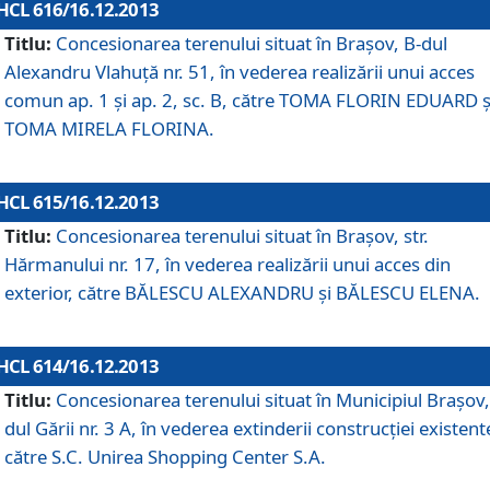
HCL 616/16.12.2013
Titlu:
Concesionarea terenului situat în Braşov, B-dul
Alexandru Vlahuţă nr. 51, în vederea realizării unui acces
comun ap. 1 şi ap. 2, sc. B, către TOMA FLORIN EDUARD ş
TOMA MIRELA FLORINA.
HCL 615/16.12.2013
Titlu:
Concesionarea terenului situat în Braşov, str.
Hărmanului nr. 17, în vederea realizării unui acces din
exterior, către BĂLESCU ALEXANDRU şi BĂLESCU ELENA.
HCL 614/16.12.2013
Titlu:
Concesionarea terenului situat în Municipiul Braşov,
dul Gării nr. 3 A, în vederea extinderii construcţiei existent
către S.C. Unirea Shopping Center S.A.