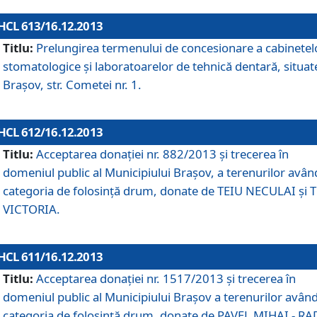
HCL 613/16.12.2013
Titlu:
Prelungirea termenului de concesionare a cabinetel
stomatologice şi laboratoarelor de tehnică dentară, situat
Braşov, str. Cometei nr. 1.
HCL 612/16.12.2013
Titlu:
Acceptarea donaţiei nr. 882/2013 şi trecerea în
domeniul public al Municipiului Braşov, a terenurilor avân
categoria de folosinţă drum, donate de TEIU NECULAI şi 
VICTORIA.
HCL 611/16.12.2013
Titlu:
Acceptarea donaţiei nr. 1517/2013 şi trecerea în
domeniul public al Municipiului Braşov a terenurilor avân
categoria de folosinţă drum, donate de PAVEL MIHAI - R