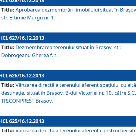
HCL 628/16.12.2013
Titlu:
Aprobarea dezmembrării imobilului situat în Braşov
str. Eftimie Murgu nr. 1.
HCL 627/16.12.2013
Titlu:
Dezmembrarea terenului situat în Braşov, str.
Dobrogeanu Gherea f.n.
HCL 626/16.12.2013
Titlu:
Vânzarea directă a terenului aferent spaţiului cu altă
destinaţie, situat în Braşov, B-dul Victoriei nr. 10, către S.C
TRICONPREST Braşov.
HCL 625/16.12.2013
Titlu:
Vânzarea directă a terenului aferent construcţiei sit