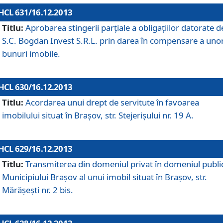
HCL 631/16.12.2013
Titlu:
Aprobarea stingerii parţiale a obligaţiilor datorate d
S.C. Bogdan Invest S.R.L. prin darea în compensare a uno
bunuri imobile.
HCL 630/16.12.2013
Titlu:
Acordarea unui drept de servitute în favoarea
imobilului situat în Braşov, str. Stejerişului nr. 19 A.
HCL 629/16.12.2013
Titlu:
Transmiterea din domeniul privat în domeniul public
Municipiului Braşov al unui imobil situat în Braşov, str.
Mărăşeşti nr. 2 bis.