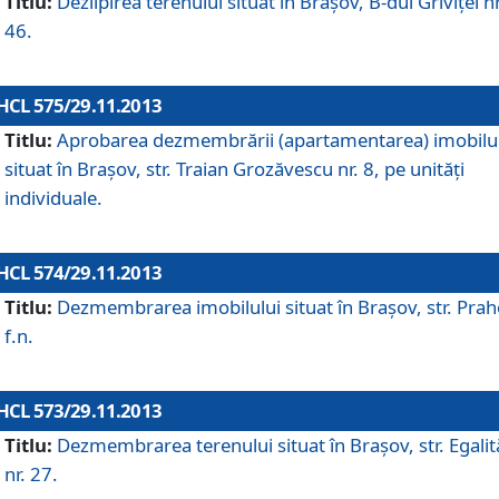
Titlu:
Dezlipirea terenului situat în Braşov, B-dul Griviţei nr
46.
HCL 575/29.11.2013
Titlu:
Aprobarea dezmembrării (apartamentarea) imobilu
situat în Braşov, str. Traian Grozăvescu nr. 8, pe unităţi
individuale.
HCL 574/29.11.2013
Titlu:
Dezmembrarea imobilului situat în Braşov, str. Pra
f.n.
HCL 573/29.11.2013
Titlu:
Dezmembrarea terenului situat în Braşov, str. Egalită
nr. 27.