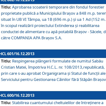
Titlu:
Aprobarea scoaterii temporare din fondul forestier
proprietate publică a Municipiului Braşov a 848 m.p. tere
situat în UB VI Tâmpa, ua 1B (696 m.p.) şi ua 1 Ad (152 m.
în scopul realizării proiectului Extinderea şi reabilitarea
conductei de alimentare cu apă potabilă Braşov - Săcele, 
către COMPANIA APA Braşov S.A.
HCL 601/16.12.2013
Titlu:
Respingerea plângerii formulate de numitul Sabău
Cristian Matei, împotriva H.C.L. nr. 108/2013,republicată,
prin care s-au aprobat Organigrama şi Statul de funcţii ale
Serviciului pentru Gestionarea Câinilor fără Stăpân Braşov
HCL 600/16.12.2013
Titlu:
Stabilirea cuantumului cheltuielilor de întreţinere a