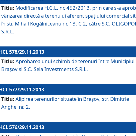
Titlu:
Modificarea H.C.L. nr. 452/2013, prin care s-a aprob
vânzarea directă a terenului aferent spaţiului comercial si
în str. Mihail Kogălniceanu nr. 13, C 2, către S.C. OLIGOPO
S.R.L.
HCL 578/29.11.2013
Titlu:
Aprobarea unui schimb de terenuri între Municipiul
Braşov şi S.C. Sela Investments S.R.L.
HCL 577/29.11.2013
Titlu:
Alipirea terenurilor situate în Braşov, str. Dimitrie
Anghel nr. 2.
HCL 576/29.11.2013