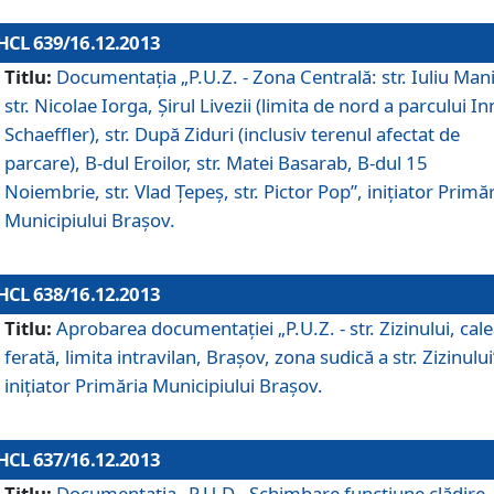
HCL 639/16.12.2013
Titlu:
Documentaţia „P.U.Z. - Zona Centrală: str. Iuliu Man
str. Nicolae Iorga, Şirul Livezii (limita de nord a parcului In
Schaeffler), str. După Ziduri (inclusiv terenul afectat de
parcare), B-dul Eroilor, str. Matei Basarab, B-dul 15
Noiembrie, str. Vlad Ţepeş, str. Pictor Pop”, iniţiator Primă
Municipiului Braşov.
HCL 638/16.12.2013
Titlu:
Aprobarea documentaţiei „P.U.Z. - str. Zizinului, cal
ferată, limita intravilan, Braşov, zona sudică a str. Zizinului
iniţiator Primăria Municipiului Braşov.
HCL 637/16.12.2013
Titlu:
Documentaţia „P.U.D - Schimbare funcţiune clădire