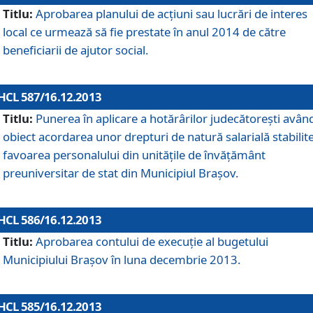
Titlu:
Aprobarea planului de acţiuni sau lucrări de interes
local ce urmează să fie prestate în anul 2014 de către
beneficiarii de ajutor social.
HCL 587/16.12.2013
Titlu:
Punerea în aplicare a hotărârilor judecătoreşti avân
obiect acordarea unor drepturi de natură salarială stabilite
favoarea personalului din unităţile de învăţământ
preuniversitar de stat din Municipiul Braşov.
HCL 586/16.12.2013
Titlu:
Aprobarea contului de execuţie al bugetului
Municipiului Braşov în luna decembrie 2013.
HCL 585/16.12.2013