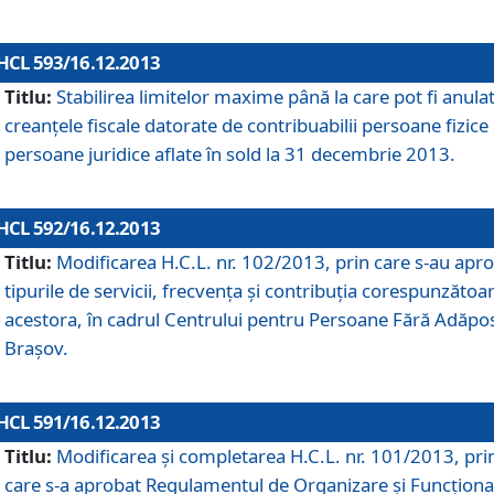
HCL 593/16.12.2013
Titlu:
Stabilirea limitelor maxime până la care pot fi anula
creanţele fiscale datorate de contribuabilii persoane fizice 
persoane juridice aflate în sold la 31 decembrie 2013.
HCL 592/16.12.2013
Titlu:
Modificarea H.C.L. nr. 102/2013, prin care s-au apr
tipurile de servicii, frecvenţa şi contribuţia corespunzătoa
acestora, în cadrul Centrului pentru Persoane Fără Adăpo
Braşov.
HCL 591/16.12.2013
Titlu:
Modificarea şi completarea H.C.L. nr. 101/2013, pri
care s-a aprobat Regulamentul de Organizare şi Funcţion