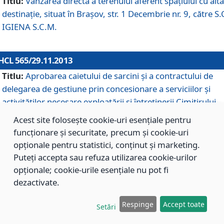
Titlu:
Vânzarea directă a terenului aferent spaţiului cu altă
destinaţie, situat în Braşov, str. 1 Decembrie nr. 9, către S.
IGIENA S.C.M.
HCL 565/29.11.2013
Titlu:
Aprobarea caietului de sarcini şi a contractului de
delegarea de gestiune prin concesionare a serviciilor şi
activităţilor necesare exploatării şi întreţinerii Cimitirului
Municipal Braşov situat în str. Dimitrie Anghel nr. 19.
Acest site folosește cookie-uri esențiale pentru
funcționare și securitate, precum și cookie-uri
opționale pentru statistici, conținut și marketing.
HCL 564/29.11.2013
Puteți accepta sau refuza utilizarea cookie-urilor
Titlu:
Completarea şi modificarea H.C.L. nr. 446/2013, pr
opționale; cookie-urile esențiale nu pot fi
care s-a aprobat studiul de fundamentare pentru
dezactivate.
concesionarea serviciilor de administrare a Cimitirului
Municipal Braşov.
Respinge
Accept toate
Setări