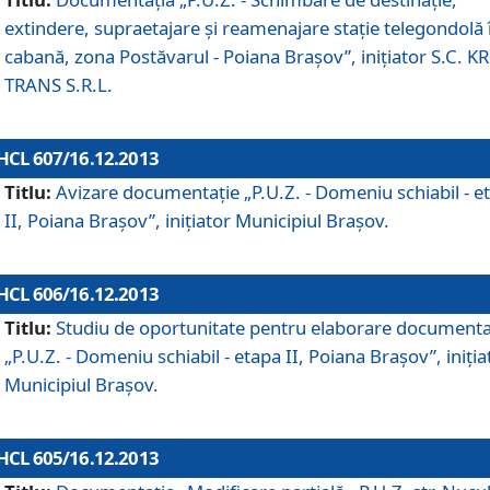
extindere, supraetajare şi reamenajare staţie telegondolă 
cabană, zona Postăvarul - Poiana Braşov”, iniţiator S.C. 
TRANS S.R.L.
HCL 607/16.12.2013
Titlu:
Avizare documentaţie „P.U.Z. - Domeniu schiabil - e
II, Poiana Braşov”, iniţiator Municipiul Braşov.
HCL 606/16.12.2013
Titlu:
Studiu de oportunitate pentru elaborare documenta
„P.U.Z. - Domeniu schiabil - etapa II, Poiana Braşov”, iniţia
Municipiul Braşov.
HCL 605/16.12.2013