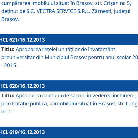
cumpărarea imobilului situat în Braşov, str. Crişan nr. 5,
deţinut de S.C. VECTRA SERVICE S.R.L. Zărneşti, judeţul
Braşov.
HCL 621/16.12.2013
Titlu:
Aprobarea reţelei unităţilor de învăţământ
preuniversitar din Municipiul Braşov pentru anul şcolar 2
- 2015.
HCL 620/16.12.2013
Titlu:
Aprobarea caietului de sarcini în vederea închirierii,
prin licitaţie publică, a imobilului situat în Braşov, str. Lun
nr. 1.
HCL 619/16.12.2013