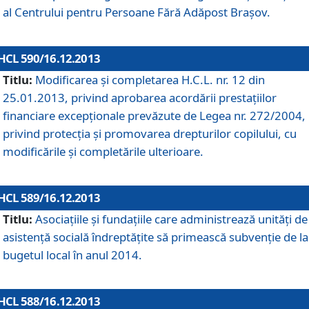
al Centrului pentru Persoane Fără Adăpost Braşov.
HCL 590/16.12.2013
Titlu:
Modificarea şi completarea H.C.L. nr. 12 din
25.01.2013, privind aprobarea acordării prestaţiilor
financiare excepţionale prevăzute de Legea nr. 272/2004,
privind protecţia şi promovarea drepturilor copilului, cu
modificările şi completările ulterioare.
HCL 589/16.12.2013
Titlu:
Asociaţiile şi fundaţiile care administrează unităţi de
asistenţă socială îndreptăţite să primească subvenţie de la
bugetul local în anul 2014.
HCL 588/16.12.2013