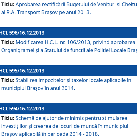
Titlu:
Aprobarea rectificării Bugetului de Venituri şi Cheltui
al R.A. Transport Braşov pe anul 2013.
HCL 596/16.12.2013
Titlu:
Modificarea H.C.L. nr. 106/2013, privind aprobarea
Organigramei şi a Statului de funcţii ale Poliţiei Locale Bra
HCL 595/16.12.2013
Titlu:
Stabilirea impozitelor şi taxelor locale aplicabile în
municipiul Braşov în anul 2014.
HCL 594/16.12.2013
Titlu:
Schemă de ajutor de minimis pentru stimularea
investiţiilor şi crearea de locuri de muncă în municipiul
Braşov aplicabilă în perioada 2014 - 2018.