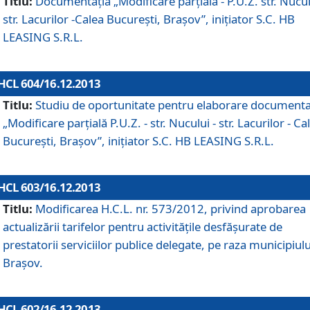
Titlu:
Documentaţia „Modificare parţială - P.U.Z. str. Nucul
str. Lacurilor -Calea Bucureşti, Braşov”, iniţiator S.C. HB
LEASING S.R.L.
HCL 604/16.12.2013
Titlu:
Studiu de oportunitate pentru elaborare documenta
„Modificare parţială P.U.Z. - str. Nucului - str. Lacurilor - Ca
Bucureşti, Braşov”, iniţiator S.C. HB LEASING S.R.L.
HCL 603/16.12.2013
Titlu:
Modificarea H.C.L. nr. 573/2012, privind aprobarea
actualizării tarifelor pentru activităţile desfăşurate de
prestatorii serviciilor publice delegate, pe raza municipiulu
Braşov.
HCL 602/16.12.2013