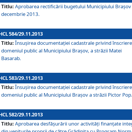
Titlu:
Aprobarea rectificării bugetului Municipiului Braşov 
decembrie 2013.
HCL 584/29.11.2013
Titlu:
Însuşirea documentaţiei cadastrale privind înscriere
domeniul public al Municipiului Braşov, a străzii Matei
Basarab.
HCL 583/29.11.2013
Titlu:
Însuşirea documentaţiei cadastrale privind înscriere
domeniul public al Municipiului Braşov a străzii Pictor Pop
HCL 582/29.11.2013
Titlu:
Aprobarea desfăşurării unor activităţi finanţate inte
din veniturile proprii de către Grădiniţa cu Program Norm