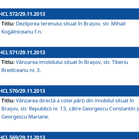
HCL 572/29.11.2013
Titlu:
Dezlipirea terenului situat în Braşov, str. Mihail
Kogălniceanu f.n.
HCL 571/29.11.2013
Titlu:
Vânzarea imobilului situat în Braşov, str. Tiberiu
Brediceanu nr. 3.
HCL 570/29.11.2013
Titlu:
Vânzarea directă a cotei părţi din imobilul situat în
Braşov, str. Republicii nr. 13, către Georgescu Constantin ş
Georgescu Mariane.
HCL 569/29.11.2013