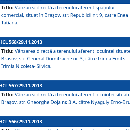
Titlu:
Vânzarea directă a terenului aferent spaţiului
comercial, situat în Braşov, str. Republicii nr. 9, către Enea
Tatiana.
HCL 568/29.11.2013
Titlu:
Vânzarea directă a terenului aferent locuinţei situate
Braşov, str. General Dumitrache nr. 3, către Irimia Emil şi
Irimia Nicoleta- Silvica.
HCL 567/29.11.2013
Titlu:
Vânzarea directă a terenului aferent locuinţei situate
Braşov, str. Gheorghe Doja nr. 3 A, către Nyaguly Erno-Br
HCL 566/29.11.2013