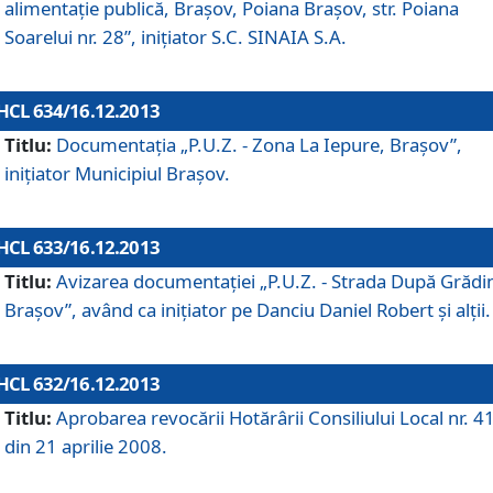
alimentaţie publică, Braşov, Poiana Braşov, str. Poiana
Soarelui nr. 28”, iniţiator S.C. SINAIA S.A.
HCL 634/16.12.2013
Titlu:
Documentaţia „P.U.Z. - Zona La Iepure, Braşov”,
iniţiator Municipiul Braşov.
HCL 633/16.12.2013
Titlu:
Avizarea documentaţiei „P.U.Z. - Strada După Grădin
Braşov”, având ca iniţiator pe Danciu Daniel Robert şi alţii.
HCL 632/16.12.2013
Titlu:
Aprobarea revocării Hotărârii Consiliului Local nr. 4
din 21 aprilie 2008.