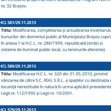
nr. 32 Braşov.
HCL 581/29.11.2013
Titlu:
Modificarea, completarea şi actualizarea inventarul
bunurilor din domeniul public al Municipiului Braşov cupr
în anexa 1 la H.C.L. nr. 286/1999, republicată (străzi şi
sisteme de iluminat public local, cu terenurile aferente).
HCL 580/29.11.2013
Titlu:
Modificarea H.C.L. nr. 320 din 31.05.2010, privind
vânzarea de către S.C. RIAL S.R.L. a spaţiilor cu destinaţia
locuinţă nerestituite în natură în urma aplicării prevederil
Legii nr. 112/1995 şi Legii nr. 10/2001.
HCL 579/29.11.2013