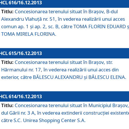
HCL 616/16.12.2013
Titlu:
Concesionarea terenului situat în Braşov, B-dul
Alexandru Vlahuţă nr. 51, în vederea realizării unui acces
comun ap. 1 şi ap. 2, sc. B, către TOMA FLORIN EDUARD ş
TOMA MIRELA FLORINA.
HCL 615/16.12.2013
Titlu:
Concesionarea terenului situat în Braşov, str.
Hărmanului nr. 17, în vederea realizării unui acces din
exterior, către BĂLESCU ALEXANDRU şi BĂLESCU ELENA.
HCL 614/16.12.2013
Titlu:
Concesionarea terenului situat în Municipiul Braşov,
dul Gării nr. 3 A, în vederea extinderii construcţiei existent
către S.C. Unirea Shopping Center S.A.