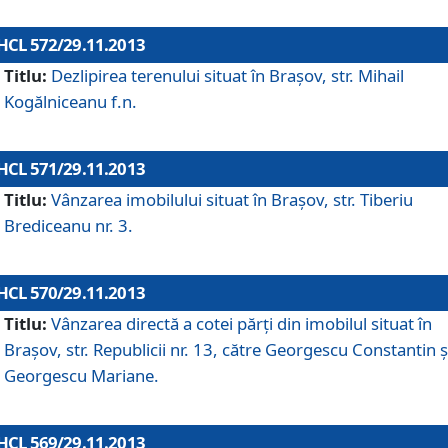
HCL 572/29.11.2013
Titlu:
Dezlipirea terenului situat în Braşov, str. Mihail
Kogălniceanu f.n.
HCL 571/29.11.2013
Titlu:
Vânzarea imobilului situat în Braşov, str. Tiberiu
Brediceanu nr. 3.
HCL 570/29.11.2013
Titlu:
Vânzarea directă a cotei părţi din imobilul situat în
Braşov, str. Republicii nr. 13, către Georgescu Constantin ş
Georgescu Mariane.
HCL 569/29.11.2013