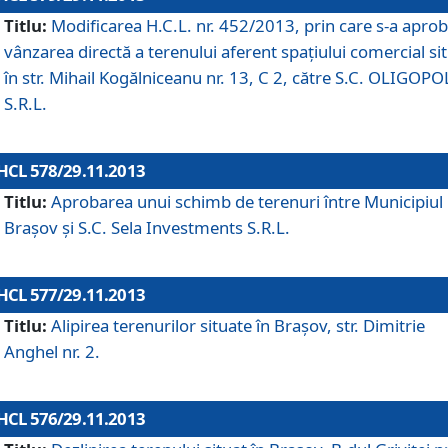
Titlu:
Modificarea H.C.L. nr. 452/2013, prin care s-a aprob
vânzarea directă a terenului aferent spaţiului comercial si
în str. Mihail Kogălniceanu nr. 13, C 2, către S.C. OLIGOPO
S.R.L.
HCL 578/29.11.2013
Titlu:
Aprobarea unui schimb de terenuri între Municipiul
Braşov şi S.C. Sela Investments S.R.L.
HCL 577/29.11.2013
Titlu:
Alipirea terenurilor situate în Braşov, str. Dimitrie
Anghel nr. 2.
HCL 576/29.11.2013