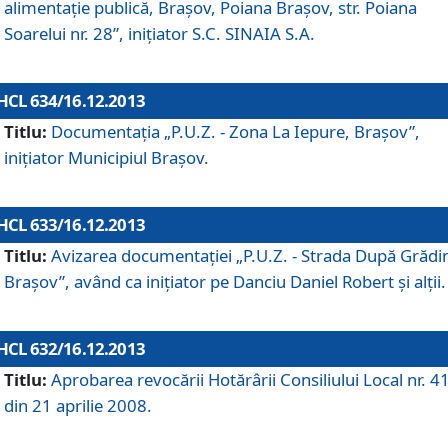
alimentaţie publică, Braşov, Poiana Braşov, str. Poiana
Soarelui nr. 28”, iniţiator S.C. SINAIA S.A.
HCL 634/16.12.2013
Titlu:
Documentaţia „P.U.Z. - Zona La Iepure, Braşov”,
iniţiator Municipiul Braşov.
HCL 633/16.12.2013
Titlu:
Avizarea documentaţiei „P.U.Z. - Strada După Grădin
Braşov”, având ca iniţiator pe Danciu Daniel Robert şi alţii.
HCL 632/16.12.2013
Titlu:
Aprobarea revocării Hotărârii Consiliului Local nr. 4
din 21 aprilie 2008.