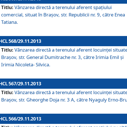
Titlu:
Vânzarea directă a terenului aferent spaţiului
comercial, situat în Braşov, str. Republicii nr. 9, către Enea
Tatiana.
HCL 568/29.11.2013
Titlu:
Vânzarea directă a terenului aferent locuinţei situate
Braşov, str. General Dumitrache nr. 3, către Irimia Emil şi
Irimia Nicoleta- Silvica.
HCL 567/29.11.2013
Titlu:
Vânzarea directă a terenului aferent locuinţei situate
Braşov, str. Gheorghe Doja nr. 3 A, către Nyaguly Erno-Br
HCL 566/29.11.2013