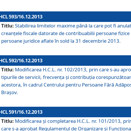
HCL 593/16.12.2013
Titlu:
Stabilirea limitelor maxime până la care pot fi anula
creanţele fiscale datorate de contribuabilii persoane fizice 
persoane juridice aflate în sold la 31 decembrie 2013.
HCL 592/16.12.2013
Titlu:
Modificarea H.C.L. nr. 102/2013, prin care s-au apr
tipurile de servicii, frecvenţa şi contribuţia corespunzătoa
acestora, în cadrul Centrului pentru Persoane Fără Adăpo
Braşov.
HCL 591/16.12.2013
Titlu:
Modificarea şi completarea H.C.L. nr. 101/2013, pri
care s-a aprobat Regulamentul de Organizare şi Funcţion