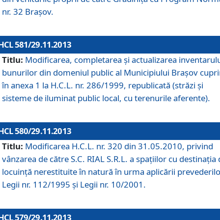
nr. 32 Braşov.
HCL 581/29.11.2013
Titlu:
Modificarea, completarea şi actualizarea inventarul
bunurilor din domeniul public al Municipiului Braşov cupr
în anexa 1 la H.C.L. nr. 286/1999, republicată (străzi şi
sisteme de iluminat public local, cu terenurile aferente).
HCL 580/29.11.2013
Titlu:
Modificarea H.C.L. nr. 320 din 31.05.2010, privind
vânzarea de către S.C. RIAL S.R.L. a spaţiilor cu destinaţia
locuinţă nerestituite în natură în urma aplicării prevederil
Legii nr. 112/1995 şi Legii nr. 10/2001.
HCL 579/29.11.2013