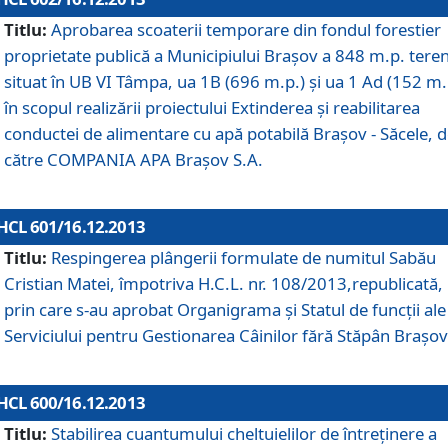
Titlu:
Aprobarea scoaterii temporare din fondul forestier
proprietate publică a Municipiului Braşov a 848 m.p. tere
situat în UB VI Tâmpa, ua 1B (696 m.p.) şi ua 1 Ad (152 m.
în scopul realizării proiectului Extinderea şi reabilitarea
conductei de alimentare cu apă potabilă Braşov - Săcele, 
către COMPANIA APA Braşov S.A.
HCL 601/16.12.2013
Titlu:
Respingerea plângerii formulate de numitul Sabău
Cristian Matei, împotriva H.C.L. nr. 108/2013,republicată,
prin care s-au aprobat Organigrama şi Statul de funcţii ale
Serviciului pentru Gestionarea Câinilor fără Stăpân Braşov
HCL 600/16.12.2013
Titlu:
Stabilirea cuantumului cheltuielilor de întreţinere a