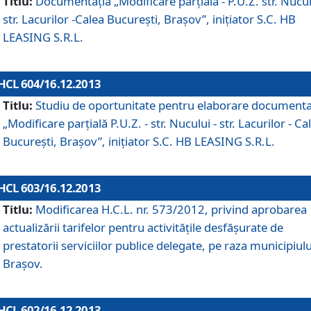
Titlu:
Documentaţia „Modificare parţială - P.U.Z. str. Nucul
str. Lacurilor -Calea Bucureşti, Braşov”, iniţiator S.C. HB
LEASING S.R.L.
HCL 604/16.12.2013
Titlu:
Studiu de oportunitate pentru elaborare documenta
„Modificare parţială P.U.Z. - str. Nucului - str. Lacurilor - Ca
Bucureşti, Braşov”, iniţiator S.C. HB LEASING S.R.L.
HCL 603/16.12.2013
Titlu:
Modificarea H.C.L. nr. 573/2012, privind aprobarea
actualizării tarifelor pentru activităţile desfăşurate de
prestatorii serviciilor publice delegate, pe raza municipiulu
Braşov.
HCL 602/16.12.2013