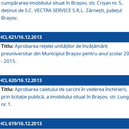
cumpărarea imobilului situat în Braşov, str. Crişan nr. 5,
deţinut de S.C. VECTRA SERVICE S.R.L. Zărneşti, judeţul
Braşov.
HCL 621/16.12.2013
Titlu:
Aprobarea reţelei unităţilor de învăţământ
preuniversitar din Municipiul Braşov pentru anul şcolar 2
- 2015.
HCL 620/16.12.2013
Titlu:
Aprobarea caietului de sarcini în vederea închirierii,
prin licitaţie publică, a imobilului situat în Braşov, str. Lun
nr. 1.
HCL 619/16.12.2013