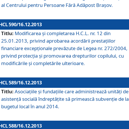
al Centrului pentru Persoane Fără Adăpost Braşov.
HCL 590/16.12.2013
Titlu:
Modificarea şi completarea H.C.L. nr. 12 din
25.01.2013, privind aprobarea acordării prestaţiilor
financiare excepţionale prevăzute de Legea nr. 272/2004,
privind protecţia şi promovarea drepturilor copilului, cu
modificările şi completările ulterioare.
HCL 589/16.12.2013
Titlu:
Asociaţiile şi fundaţiile care administrează unităţi de
asistenţă socială îndreptăţite să primească subvenţie de la
bugetul local în anul 2014.
HCL 588/16.12.2013