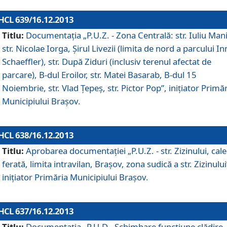
HCL 639/16.12.2013
Titlu:
Documentaţia „P.U.Z. - Zona Centrală: str. Iuliu Man
str. Nicolae Iorga, Şirul Livezii (limita de nord a parcului In
Schaeffler), str. După Ziduri (inclusiv terenul afectat de
parcare), B-dul Eroilor, str. Matei Basarab, B-dul 15
Noiembrie, str. Vlad Ţepeş, str. Pictor Pop”, iniţiator Primă
Municipiului Braşov.
HCL 638/16.12.2013
Titlu:
Aprobarea documentaţiei „P.U.Z. - str. Zizinului, cal
ferată, limita intravilan, Braşov, zona sudică a str. Zizinului
iniţiator Primăria Municipiului Braşov.
HCL 637/16.12.2013
Titlu:
Documentaţia „P.U.D - Schimbare funcţiune clădire