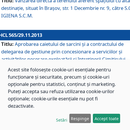
Titlu:
Vânzarea directă a terenului aferent spaţiului cu altă
destinaţie, situat în Braşov, str. 1 Decembrie nr. 9, către S.
IGIENA S.C.M.
HCL 565/29.11.2013
Titlu:
Aprobarea caietului de sarcini şi a contractului de
delegarea de gestiune prin concesionare a serviciilor şi
activităţilor necesare exploatării şi întreţinerii Cimitirului
Municipal Braşov situat în str. Dimitrie Anghel nr. 19.
Acest site folosește cookie-uri esențiale pentru
funcționare și securitate, precum și cookie-uri
opționale pentru statistici, conținut și marketing.
HCL 564/29.11.2013
Puteți accepta sau refuza utilizarea cookie-urilor
Titlu:
Completarea şi modificarea H.C.L. nr. 446/2013, pr
opționale; cookie-urile esențiale nu pot fi
care s-a aprobat studiul de fundamentare pentru
dezactivate.
concesionarea serviciilor de administrare a Cimitirului
Municipal Braşov.
Respinge
Accept toate
Setări