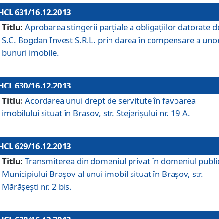
HCL 631/16.12.2013
Titlu:
Aprobarea stingerii parţiale a obligaţiilor datorate d
S.C. Bogdan Invest S.R.L. prin darea în compensare a uno
bunuri imobile.
HCL 630/16.12.2013
Titlu:
Acordarea unui drept de servitute în favoarea
imobilului situat în Braşov, str. Stejerişului nr. 19 A.
HCL 629/16.12.2013
Titlu:
Transmiterea din domeniul privat în domeniul public
Municipiului Braşov al unui imobil situat în Braşov, str.
Mărăşeşti nr. 2 bis.