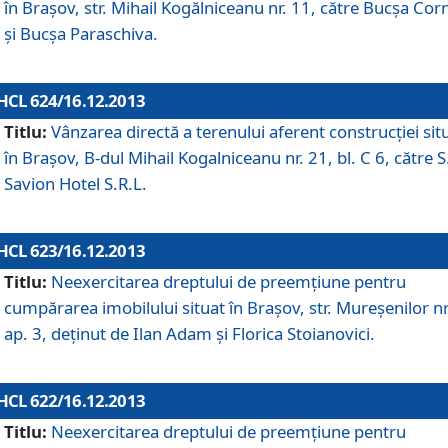
în Braşov, str. Mihail Kogălniceanu nr. 11, către Bucşa Cor
şi Bucşa Paraschiva.
HCL 624/16.12.2013
Titlu:
Vânzarea directă a terenului aferent construcţiei sit
în Braşov, B-dul Mihail Kogalniceanu nr. 21, bl. C 6, către S
Savion Hotel S.R.L.
HCL 623/16.12.2013
Titlu:
Neexercitarea dreptului de preemţiune pentru
cumpărarea imobilului situat în Braşov, str. Mureşenilor nr
ap. 3, deţinut de Ilan Adam şi Florica Stoianovici.
HCL 622/16.12.2013
Titlu:
Neexercitarea dreptului de preemţiune pentru