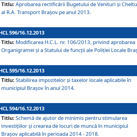
Titlu:
Aprobarea rectificării Bugetului de Venituri şi Cheltui
al R.A. Transport Braşov pe anul 2013.
HCL 596/16.12.2013
Titlu:
Modificarea H.C.L. nr. 106/2013, privind aprobarea
Organigramei şi a Statului de funcţii ale Poliţiei Locale Bra
HCL 595/16.12.2013
Titlu:
Stabilirea impozitelor şi taxelor locale aplicabile în
municipiul Braşov în anul 2014.
HCL 594/16.12.2013
Titlu:
Schemă de ajutor de minimis pentru stimularea
investiţiilor şi crearea de locuri de muncă în municipiul
Braşov aplicabilă în perioada 2014 - 2018.