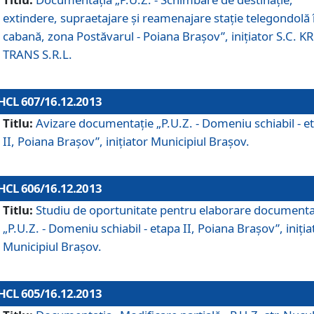
extindere, supraetajare şi reamenajare staţie telegondolă 
cabană, zona Postăvarul - Poiana Braşov”, iniţiator S.C. 
TRANS S.R.L.
HCL 607/16.12.2013
Titlu:
Avizare documentaţie „P.U.Z. - Domeniu schiabil - e
II, Poiana Braşov”, iniţiator Municipiul Braşov.
HCL 606/16.12.2013
Titlu:
Studiu de oportunitate pentru elaborare documenta
„P.U.Z. - Domeniu schiabil - etapa II, Poiana Braşov”, iniţia
Municipiul Braşov.
HCL 605/16.12.2013