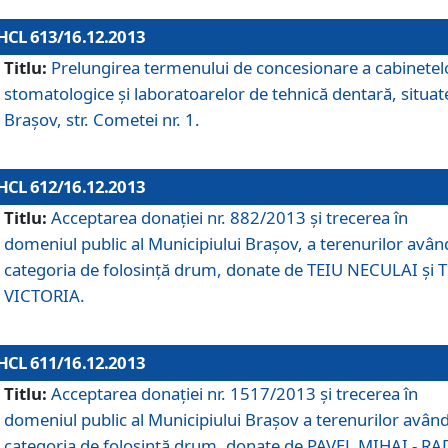
HCL 613/16.12.2013
Titlu:
Prelungirea termenului de concesionare a cabinetel
stomatologice şi laboratoarelor de tehnică dentară, situat
Braşov, str. Cometei nr. 1.
HCL 612/16.12.2013
Titlu:
Acceptarea donaţiei nr. 882/2013 şi trecerea în
domeniul public al Municipiului Braşov, a terenurilor avân
categoria de folosinţă drum, donate de TEIU NECULAI şi 
VICTORIA.
HCL 611/16.12.2013
Titlu:
Acceptarea donaţiei nr. 1517/2013 şi trecerea în
domeniul public al Municipiului Braşov a terenurilor avân
categoria de folosinţă drum, donate de PAVEL MIHAI - R