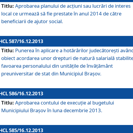
Titlu:
Aprobarea planului de acţiuni sau lucrări de interes
local ce urmează să fie prestate în anul 2014 de către
beneficiarii de ajutor social.
HCL 587/16.12.2013
Titlu:
Punerea în aplicare a hotărârilor judecătoreşti avân
obiect acordarea unor drepturi de natură salarială stabilite
favoarea personalului din unităţile de învăţământ
preuniversitar de stat din Municipiul Braşov.
HCL 586/16.12.2013
Titlu:
Aprobarea contului de execuţie al bugetului
Municipiului Braşov în luna decembrie 2013.
HCL 585/16.12.2013