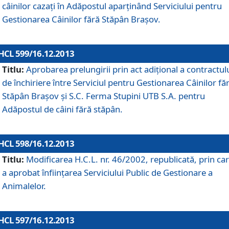
câinilor cazaţi în Adăpostul aparţinând Serviciului pentru
Gestionarea Câinilor fără Stăpân Braşov.
HCL 599/16.12.2013
Titlu:
Aprobarea prelungirii prin act adiţional a contractul
de închiriere între Serviciul pentru Gestionarea Câinilor fă
Stăpân Braşov şi S.C. Ferma Stupini UTB S.A. pentru
Adăpostul de câini fără stăpân.
HCL 598/16.12.2013
Titlu:
Modificarea H.C.L. nr. 46/2002, republicată, prin car
a aprobat înfiinţarea Serviciului Public de Gestionare a
Animalelor.
HCL 597/16.12.2013