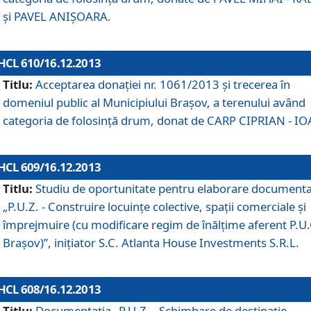
şi PAVEL ANIŞOARA.
HCL 610/16.12.2013
Titlu:
Acceptarea donaţiei nr. 1061/2013 şi trecerea în
domeniul public al Municipiului Braşov, a terenului având
categoria de folosinţă drum, donat de CARP CIPRIAN - IO
HCL 609/16.12.2013
Titlu:
Studiu de oportunitate pentru elaborare documenta
„P.U.Z. - Construire locuinţe colective, spaţii comerciale şi
împrejmuire (cu modificare regim de înălţime aferent P.U.
Braşov)”, iniţiator S.C. Atlanta House Investments S.R.L.
HCL 608/16.12.2013
Titlu:
Documentaţia „P.U.Z. - Schimbare de destinaţie,