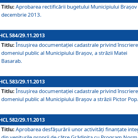
Titlu:
Aprobarea rectificării bugetului Municipiului Braşov 
decembrie 2013.
HCL 584/29.11.2013
Titlu:
Însuşirea documentaţiei cadastrale privind înscriere
domeniul public al Municipiului Braşov, a străzii Matei
Basarab.
HCL 583/29.11.2013
Titlu:
Însuşirea documentaţiei cadastrale privind înscriere
domeniul public al Municipiului Braşov a străzii Pictor Pop
HCL 582/29.11.2013
Titlu:
Aprobarea desfăşurării unor activităţi finanţate inte
din veniturile proprii de către Grădiniţa cu Program Norm