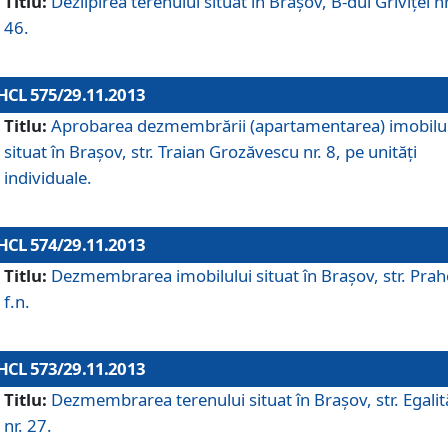
Titlu:
Dezlipirea terenului situat în Braşov, B-dul Griviţei nr
46.
HCL 575/29.11.2013
Titlu:
Aprobarea dezmembrării (apartamentarea) imobilu
situat în Braşov, str. Traian Grozăvescu nr. 8, pe unităţi
individuale.
HCL 574/29.11.2013
Titlu:
Dezmembrarea imobilului situat în Braşov, str. Pra
f.n.
HCL 573/29.11.2013
Titlu:
Dezmembrarea terenului situat în Braşov, str. Egalită
nr. 27.