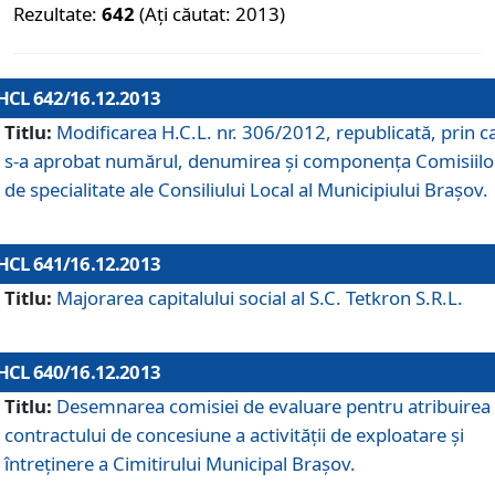
Rezultate:
642
(Ați căutat: 2013)
HCL 642/16.12.2013
Titlu:
Modificarea H.C.L. nr. 306/2012, republicată, prin c
s-a aprobat numărul, denumirea şi componenţa Comisiilo
de specialitate ale Consiliului Local al Municipiului Braşov.
HCL 641/16.12.2013
Titlu:
Majorarea capitalului social al S.C. Tetkron S.R.L.
HCL 640/16.12.2013
Titlu:
Desemnarea comisiei de evaluare pentru atribuirea
contractului de concesiune a activităţii de exploatare şi
întreţinere a Cimitirului Municipal Braşov.