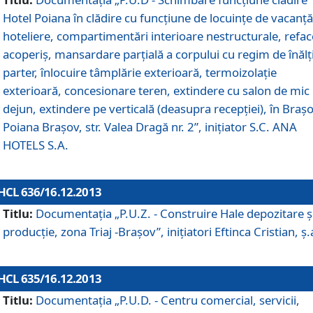
Hotel Poiana în clădire cu funcţiune de locuinţe de vacanţă
hoteliere, compartimentări interioare nestructurale, refa
acoperiş, mansardare parţială a corpului cu regim de înăl
parter, înlocuire tâmplărie exterioară, termoizolaţie
exterioară, concesionare teren, extindere cu salon de mic
dejun, extindere pe verticală (deasupra recepţiei), în Braşo
Poiana Braşov, str. Valea Dragă nr. 2”, iniţiator S.C. ANA
HOTELS S.A.
HCL 636/16.12.2013
Titlu:
Documentaţia „P.U.Z. - Construire Hale depozitare ş
producţie, zona Triaj -Braşov”, iniţiatori Eftinca Cristian, ş.
HCL 635/16.12.2013
Titlu:
Documentaţia „P.U.D. - Centru comercial, servicii,