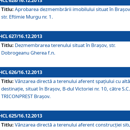
HCL 628/16.12.2013
Titlu:
Aprobarea dezmembrării imobilului situat în Braşov
str. Eftimie Murgu nr. 1.
HCL 627/16.12.2013
Titlu:
Dezmembrarea terenului situat în Braşov, str.
Dobrogeanu Gherea f.n.
HCL 626/16.12.2013
Titlu:
Vânzarea directă a terenului aferent spaţiului cu altă
destinaţie, situat în Braşov, B-dul Victoriei nr. 10, către S.C
TRICONPREST Braşov.
HCL 625/16.12.2013
Titlu:
Vânzarea directă a terenului aferent construcţiei sit