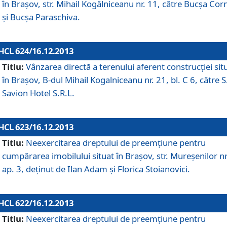
în Braşov, str. Mihail Kogălniceanu nr. 11, către Bucşa Cor
şi Bucşa Paraschiva.
HCL 624/16.12.2013
Titlu:
Vânzarea directă a terenului aferent construcţiei sit
în Braşov, B-dul Mihail Kogalniceanu nr. 21, bl. C 6, către S
Savion Hotel S.R.L.
HCL 623/16.12.2013
Titlu:
Neexercitarea dreptului de preemţiune pentru
cumpărarea imobilului situat în Braşov, str. Mureşenilor nr
ap. 3, deţinut de Ilan Adam şi Florica Stoianovici.
HCL 622/16.12.2013
Titlu:
Neexercitarea dreptului de preemţiune pentru