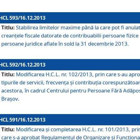
HCL 593/16.12.2013
Titlu:
Stabilirea limitelor maxime până la care pot fi anula
creanţele fiscale datorate de contribuabilii persoane fizice 
persoane juridice aflate în sold la 31 decembrie 2013.
HCL 592/16.12.2013
Titlu:
Modificarea H.C.L. nr. 102/2013, prin care s-au apr
tipurile de servicii, frecvenţa şi contribuţia corespunzătoa
acestora, în cadrul Centrului pentru Persoane Fără Adăpo
Braşov.
HCL 591/16.12.2013
Titlu:
Modificarea şi completarea H.C.L. nr. 101/2013, pri
care s-a aprobat Regulamentul de Organizare şi Funcţion