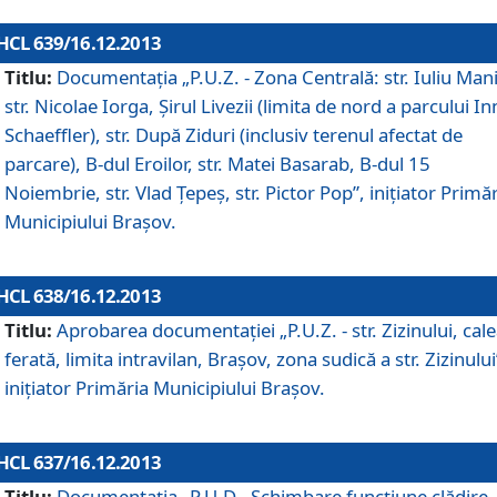
HCL 639/16.12.2013
Titlu:
Documentaţia „P.U.Z. - Zona Centrală: str. Iuliu Man
str. Nicolae Iorga, Şirul Livezii (limita de nord a parcului In
Schaeffler), str. După Ziduri (inclusiv terenul afectat de
parcare), B-dul Eroilor, str. Matei Basarab, B-dul 15
Noiembrie, str. Vlad Ţepeş, str. Pictor Pop”, iniţiator Primă
Municipiului Braşov.
HCL 638/16.12.2013
Titlu:
Aprobarea documentaţiei „P.U.Z. - str. Zizinului, cal
ferată, limita intravilan, Braşov, zona sudică a str. Zizinului
iniţiator Primăria Municipiului Braşov.
HCL 637/16.12.2013
Titlu:
Documentaţia „P.U.D - Schimbare funcţiune clădire