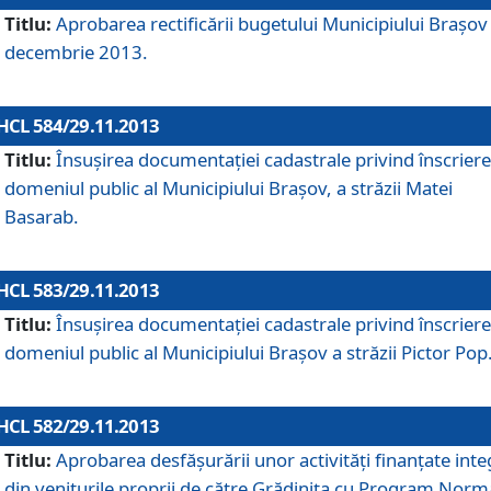
Titlu:
Aprobarea rectificării bugetului Municipiului Braşov 
decembrie 2013.
HCL 584/29.11.2013
Titlu:
Însuşirea documentaţiei cadastrale privind înscriere
domeniul public al Municipiului Braşov, a străzii Matei
Basarab.
HCL 583/29.11.2013
Titlu:
Însuşirea documentaţiei cadastrale privind înscriere
domeniul public al Municipiului Braşov a străzii Pictor Pop
HCL 582/29.11.2013
Titlu:
Aprobarea desfăşurării unor activităţi finanţate inte
din veniturile proprii de către Grădiniţa cu Program Norm