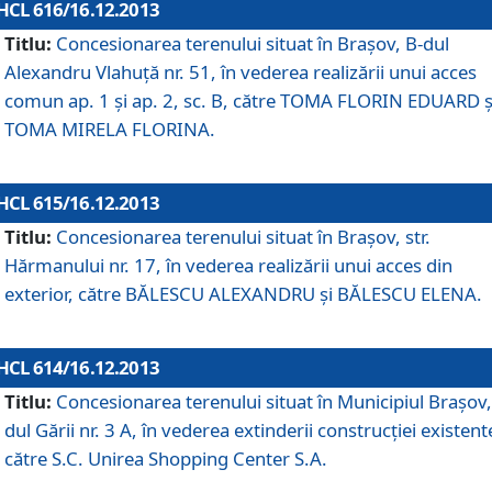
HCL 616/16.12.2013
Titlu:
Concesionarea terenului situat în Braşov, B-dul
Alexandru Vlahuţă nr. 51, în vederea realizării unui acces
comun ap. 1 şi ap. 2, sc. B, către TOMA FLORIN EDUARD ş
TOMA MIRELA FLORINA.
HCL 615/16.12.2013
Titlu:
Concesionarea terenului situat în Braşov, str.
Hărmanului nr. 17, în vederea realizării unui acces din
exterior, către BĂLESCU ALEXANDRU şi BĂLESCU ELENA.
HCL 614/16.12.2013
Titlu:
Concesionarea terenului situat în Municipiul Braşov,
dul Gării nr. 3 A, în vederea extinderii construcţiei existent
către S.C. Unirea Shopping Center S.A.