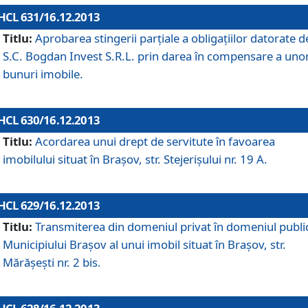
HCL 631/16.12.2013
Titlu:
Aprobarea stingerii parţiale a obligaţiilor datorate d
S.C. Bogdan Invest S.R.L. prin darea în compensare a uno
bunuri imobile.
HCL 630/16.12.2013
Titlu:
Acordarea unui drept de servitute în favoarea
imobilului situat în Braşov, str. Stejerişului nr. 19 A.
HCL 629/16.12.2013
Titlu:
Transmiterea din domeniul privat în domeniul public
Municipiului Braşov al unui imobil situat în Braşov, str.
Mărăşeşti nr. 2 bis.