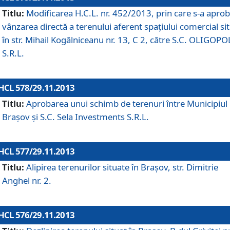
Titlu:
Modificarea H.C.L. nr. 452/2013, prin care s-a aprob
vânzarea directă a terenului aferent spaţiului comercial si
în str. Mihail Kogălniceanu nr. 13, C 2, către S.C. OLIGOPO
S.R.L.
HCL 578/29.11.2013
Titlu:
Aprobarea unui schimb de terenuri între Municipiul
Braşov şi S.C. Sela Investments S.R.L.
HCL 577/29.11.2013
Titlu:
Alipirea terenurilor situate în Braşov, str. Dimitrie
Anghel nr. 2.
HCL 576/29.11.2013