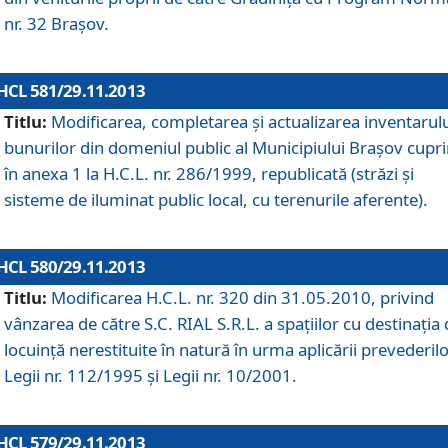
nr. 32 Braşov.
HCL 581/29.11.2013
Titlu:
Modificarea, completarea şi actualizarea inventarul
bunurilor din domeniul public al Municipiului Braşov cupr
în anexa 1 la H.C.L. nr. 286/1999, republicată (străzi şi
sisteme de iluminat public local, cu terenurile aferente).
HCL 580/29.11.2013
Titlu:
Modificarea H.C.L. nr. 320 din 31.05.2010, privind
vânzarea de către S.C. RIAL S.R.L. a spaţiilor cu destinaţia
locuinţă nerestituite în natură în urma aplicării prevederil
Legii nr. 112/1995 şi Legii nr. 10/2001.
HCL 579/29.11.2013