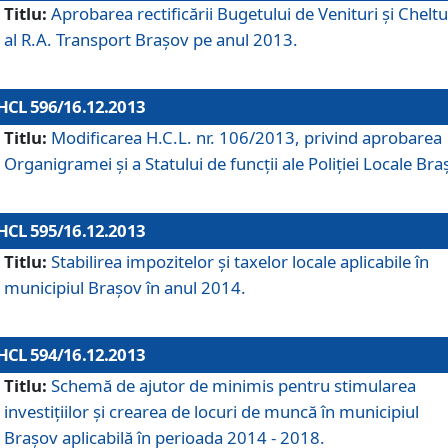
Titlu:
Aprobarea rectificării Bugetului de Venituri şi Cheltui
al R.A. Transport Braşov pe anul 2013.
HCL 596/16.12.2013
Titlu:
Modificarea H.C.L. nr. 106/2013, privind aprobarea
Organigramei şi a Statului de funcţii ale Poliţiei Locale Bra
HCL 595/16.12.2013
Titlu:
Stabilirea impozitelor şi taxelor locale aplicabile în
municipiul Braşov în anul 2014.
HCL 594/16.12.2013
Titlu:
Schemă de ajutor de minimis pentru stimularea
investiţiilor şi crearea de locuri de muncă în municipiul
Braşov aplicabilă în perioada 2014 - 2018.