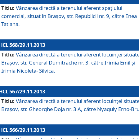
Titlu:
Vânzarea directă a terenului aferent spaţiului
comercial, situat în Braşov, str. Republicii nr. 9, către Enea
Tatiana.
HCL 568/29.11.2013
Titlu:
Vânzarea directă a terenului aferent locuinţei situate
Braşov, str. General Dumitrache nr. 3, către Irimia Emil şi
Irimia Nicoleta- Silvica.
HCL 567/29.11.2013
Titlu:
Vânzarea directă a terenului aferent locuinţei situate
Braşov, str. Gheorghe Doja nr. 3 A, către Nyaguly Erno-Br
HCL 566/29.11.2013