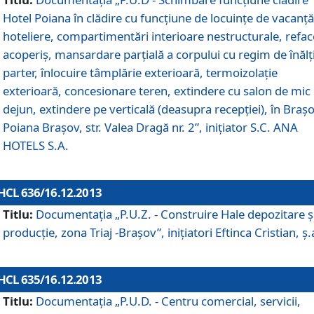
Hotel Poiana în clădire cu funcţiune de locuinţe de vacanţă
hoteliere, compartimentări interioare nestructurale, refa
acoperiş, mansardare parţială a corpului cu regim de înăl
parter, înlocuire tâmplărie exterioară, termoizolaţie
exterioară, concesionare teren, extindere cu salon de mic
dejun, extindere pe verticală (deasupra recepţiei), în Braşo
Poiana Braşov, str. Valea Dragă nr. 2”, iniţiator S.C. ANA
HOTELS S.A.
HCL 636/16.12.2013
Titlu:
Documentaţia „P.U.Z. - Construire Hale depozitare ş
producţie, zona Triaj -Braşov”, iniţiatori Eftinca Cristian, ş.
HCL 635/16.12.2013
Titlu:
Documentaţia „P.U.D. - Centru comercial, servicii,