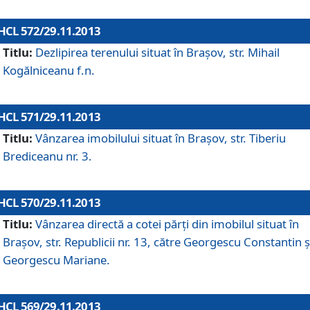
HCL 572/29.11.2013
Titlu:
Dezlipirea terenului situat în Braşov, str. Mihail
Kogălniceanu f.n.
HCL 571/29.11.2013
Titlu:
Vânzarea imobilului situat în Braşov, str. Tiberiu
Brediceanu nr. 3.
HCL 570/29.11.2013
Titlu:
Vânzarea directă a cotei părţi din imobilul situat în
Braşov, str. Republicii nr. 13, către Georgescu Constantin ş
Georgescu Mariane.
HCL 569/29.11.2013