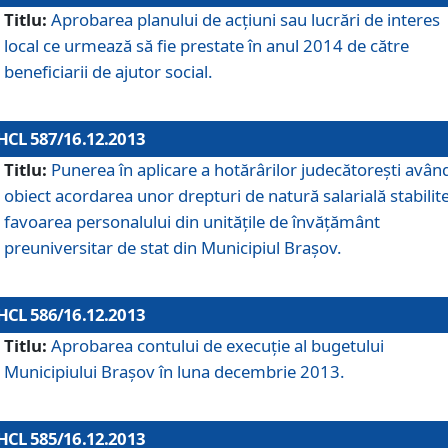
Titlu:
Aprobarea planului de acţiuni sau lucrări de interes
local ce urmează să fie prestate în anul 2014 de către
beneficiarii de ajutor social.
HCL 587/16.12.2013
Titlu:
Punerea în aplicare a hotărârilor judecătoreşti avân
obiect acordarea unor drepturi de natură salarială stabilite
favoarea personalului din unităţile de învăţământ
preuniversitar de stat din Municipiul Braşov.
HCL 586/16.12.2013
Titlu:
Aprobarea contului de execuţie al bugetului
Municipiului Braşov în luna decembrie 2013.
HCL 585/16.12.2013