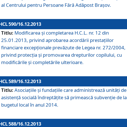
al Centrului pentru Persoane Fără Adăpost Braşov.
HCL 590/16.12.2013
Titlu:
Modificarea şi completarea H.C.L. nr. 12 din
25.01.2013, privind aprobarea acordării prestaţiilor
financiare excepţionale prevăzute de Legea nr. 272/2004,
privind protecţia şi promovarea drepturilor copilului, cu
modificările şi completările ulterioare.
HCL 589/16.12.2013
Titlu:
Asociaţiile şi fundaţiile care administrează unităţi de
asistenţă socială îndreptăţite să primească subvenţie de la
bugetul local în anul 2014.
HCL 588/16.12.2013