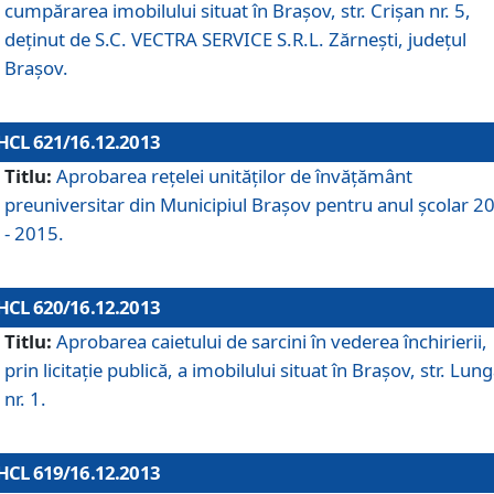
cumpărarea imobilului situat în Braşov, str. Crişan nr. 5,
deţinut de S.C. VECTRA SERVICE S.R.L. Zărneşti, judeţul
Braşov.
HCL 621/16.12.2013
Titlu:
Aprobarea reţelei unităţilor de învăţământ
preuniversitar din Municipiul Braşov pentru anul şcolar 2
- 2015.
HCL 620/16.12.2013
Titlu:
Aprobarea caietului de sarcini în vederea închirierii,
prin licitaţie publică, a imobilului situat în Braşov, str. Lun
nr. 1.
HCL 619/16.12.2013