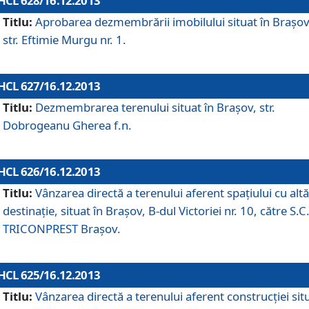
HCL 628/16.12.2013
Titlu:
Aprobarea dezmembrării imobilului situat în Braşov
str. Eftimie Murgu nr. 1.
HCL 627/16.12.2013
Titlu:
Dezmembrarea terenului situat în Braşov, str.
Dobrogeanu Gherea f.n.
HCL 626/16.12.2013
Titlu:
Vânzarea directă a terenului aferent spaţiului cu altă
destinaţie, situat în Braşov, B-dul Victoriei nr. 10, către S.C
TRICONPREST Braşov.
HCL 625/16.12.2013
Titlu:
Vânzarea directă a terenului aferent construcţiei sit