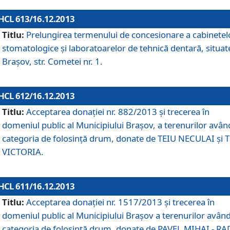
HCL 613/16.12.2013
Titlu:
Prelungirea termenului de concesionare a cabinetel
stomatologice şi laboratoarelor de tehnică dentară, situat
Braşov, str. Cometei nr. 1.
HCL 612/16.12.2013
Titlu:
Acceptarea donaţiei nr. 882/2013 şi trecerea în
domeniul public al Municipiului Braşov, a terenurilor avân
categoria de folosinţă drum, donate de TEIU NECULAI şi 
VICTORIA.
HCL 611/16.12.2013
Titlu:
Acceptarea donaţiei nr. 1517/2013 şi trecerea în
domeniul public al Municipiului Braşov a terenurilor avân
categoria de folosinţă drum, donate de PAVEL MIHAI - R