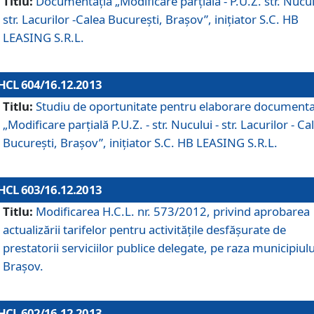
Titlu:
Documentaţia „Modificare parţială - P.U.Z. str. Nucul
str. Lacurilor -Calea Bucureşti, Braşov”, iniţiator S.C. HB
LEASING S.R.L.
HCL 604/16.12.2013
Titlu:
Studiu de oportunitate pentru elaborare documenta
„Modificare parţială P.U.Z. - str. Nucului - str. Lacurilor - Ca
Bucureşti, Braşov”, iniţiator S.C. HB LEASING S.R.L.
HCL 603/16.12.2013
Titlu:
Modificarea H.C.L. nr. 573/2012, privind aprobarea
actualizării tarifelor pentru activităţile desfăşurate de
prestatorii serviciilor publice delegate, pe raza municipiulu
Braşov.
HCL 602/16.12.2013