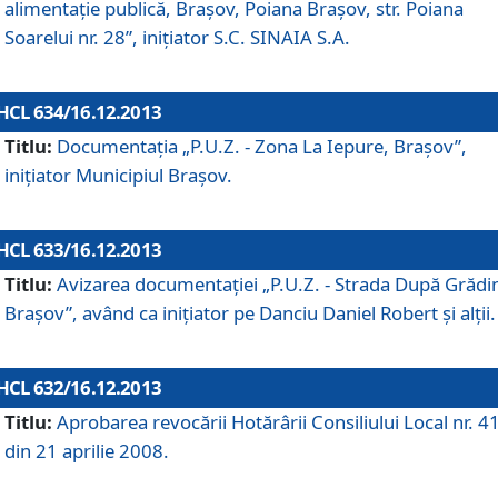
alimentaţie publică, Braşov, Poiana Braşov, str. Poiana
Soarelui nr. 28”, iniţiator S.C. SINAIA S.A.
HCL 634/16.12.2013
Titlu:
Documentaţia „P.U.Z. - Zona La Iepure, Braşov”,
iniţiator Municipiul Braşov.
HCL 633/16.12.2013
Titlu:
Avizarea documentaţiei „P.U.Z. - Strada După Grădin
Braşov”, având ca iniţiator pe Danciu Daniel Robert şi alţii.
HCL 632/16.12.2013
Titlu:
Aprobarea revocării Hotărârii Consiliului Local nr. 4
din 21 aprilie 2008.