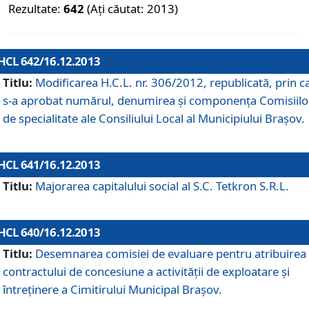
Rezultate:
642
(Ați căutat: 2013)
HCL 642/16.12.2013
Titlu:
Modificarea H.C.L. nr. 306/2012, republicată, prin c
s-a aprobat numărul, denumirea şi componenţa Comisiilo
de specialitate ale Consiliului Local al Municipiului Braşov.
HCL 641/16.12.2013
Titlu:
Majorarea capitalului social al S.C. Tetkron S.R.L.
HCL 640/16.12.2013
Titlu:
Desemnarea comisiei de evaluare pentru atribuirea
contractului de concesiune a activităţii de exploatare şi
întreţinere a Cimitirului Municipal Braşov.