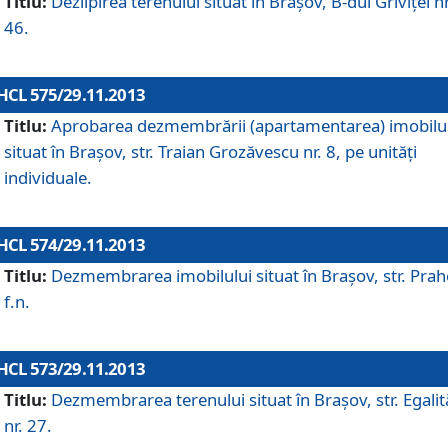
Titlu:
Dezlipirea terenului situat în Braşov, B-dul Griviţei nr
46.
HCL 575/29.11.2013
Titlu:
Aprobarea dezmembrării (apartamentarea) imobilu
situat în Braşov, str. Traian Grozăvescu nr. 8, pe unităţi
individuale.
HCL 574/29.11.2013
Titlu:
Dezmembrarea imobilului situat în Braşov, str. Pra
f.n.
HCL 573/29.11.2013
Titlu:
Dezmembrarea terenului situat în Braşov, str. Egalită
nr. 27.