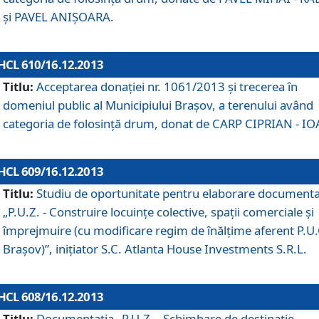
şi PAVEL ANIŞOARA.
HCL 610/16.12.2013
Titlu:
Acceptarea donaţiei nr. 1061/2013 şi trecerea în
domeniul public al Municipiului Braşov, a terenului având
categoria de folosinţă drum, donat de CARP CIPRIAN - IO
HCL 609/16.12.2013
Titlu:
Studiu de oportunitate pentru elaborare documenta
„P.U.Z. - Construire locuinţe colective, spaţii comerciale şi
împrejmuire (cu modificare regim de înălţime aferent P.U.
Braşov)”, iniţiator S.C. Atlanta House Investments S.R.L.
HCL 608/16.12.2013
Titlu:
Documentaţia „P.U.Z. - Schimbare de destinaţie,