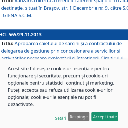
Titlu:
Vânzarea directă a terenului aferent spaţiului cu altă
destinaţie, situat în Braşov, str. 1 Decembrie nr. 9, către S.
IGIENA S.C.M.
HCL 565/29.11.2013
Titlu:
Aprobarea caietului de sarcini şi a contractului de
delegarea de gestiune prin concesionare a serviciilor şi
activităţilor necesare exploatării şi întreţinerii Cimitirului
Municipal Braşov situat în str. Dimitrie Anghel nr. 19.
Acest site folosește cookie-uri esențiale pentru
funcționare și securitate, precum și cookie-uri
opționale pentru statistici, conținut și marketing.
HCL 564/29.11.2013
Puteți accepta sau refuza utilizarea cookie-urilor
Titlu:
Completarea şi modificarea H.C.L. nr. 446/2013, pr
opționale; cookie-urile esențiale nu pot fi
care s-a aprobat studiul de fundamentare pentru
dezactivate.
concesionarea serviciilor de administrare a Cimitirului
Municipal Braşov.
Respinge
Accept toate
Setări