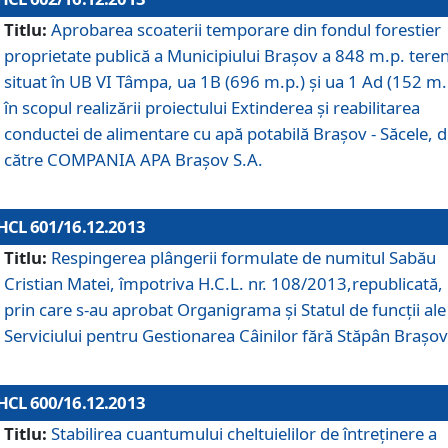
Titlu:
Aprobarea scoaterii temporare din fondul forestier
proprietate publică a Municipiului Braşov a 848 m.p. tere
situat în UB VI Tâmpa, ua 1B (696 m.p.) şi ua 1 Ad (152 m.
în scopul realizării proiectului Extinderea şi reabilitarea
conductei de alimentare cu apă potabilă Braşov - Săcele, 
către COMPANIA APA Braşov S.A.
HCL 601/16.12.2013
Titlu:
Respingerea plângerii formulate de numitul Sabău
Cristian Matei, împotriva H.C.L. nr. 108/2013,republicată,
prin care s-au aprobat Organigrama şi Statul de funcţii ale
Serviciului pentru Gestionarea Câinilor fără Stăpân Braşov
HCL 600/16.12.2013
Titlu:
Stabilirea cuantumului cheltuielilor de întreţinere a