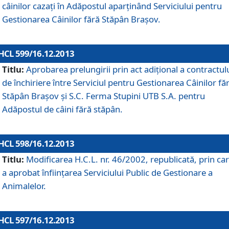
câinilor cazaţi în Adăpostul aparţinând Serviciului pentru
Gestionarea Câinilor fără Stăpân Braşov.
HCL 599/16.12.2013
Titlu:
Aprobarea prelungirii prin act adiţional a contractul
de închiriere între Serviciul pentru Gestionarea Câinilor fă
Stăpân Braşov şi S.C. Ferma Stupini UTB S.A. pentru
Adăpostul de câini fără stăpân.
HCL 598/16.12.2013
Titlu:
Modificarea H.C.L. nr. 46/2002, republicată, prin car
a aprobat înfiinţarea Serviciului Public de Gestionare a
Animalelor.
HCL 597/16.12.2013