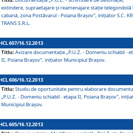
extindere, supraetajare şi reamenajare staţie telegondolă 
cabană, zona Postăvarul - Poiana Braşov”, iniţiator S.C. 
TRANS S.R.L.
HCL 607/16.12.2013
Titlu:
Avizare documentaţie „P.U.Z. - Domeniu schiabil - e
II, Poiana Braşov”, iniţiator Municipiul Braşov.
HCL 606/16.12.2013
Titlu:
Studiu de oportunitate pentru elaborare documenta
„P.U.Z. - Domeniu schiabil - etapa II, Poiana Braşov”, iniţia
Municipiul Braşov.
HCL 605/16.12.2013