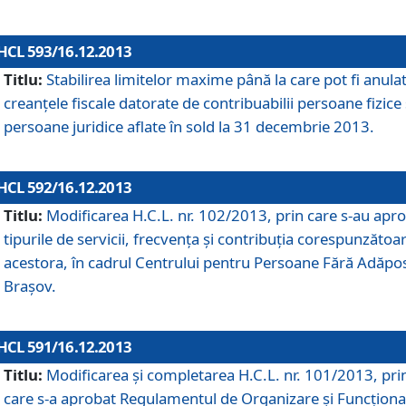
HCL 593/16.12.2013
Titlu:
Stabilirea limitelor maxime până la care pot fi anula
creanţele fiscale datorate de contribuabilii persoane fizice 
persoane juridice aflate în sold la 31 decembrie 2013.
HCL 592/16.12.2013
Titlu:
Modificarea H.C.L. nr. 102/2013, prin care s-au apr
tipurile de servicii, frecvenţa şi contribuţia corespunzătoa
acestora, în cadrul Centrului pentru Persoane Fără Adăpo
Braşov.
HCL 591/16.12.2013
Titlu:
Modificarea şi completarea H.C.L. nr. 101/2013, pri
care s-a aprobat Regulamentul de Organizare şi Funcţion