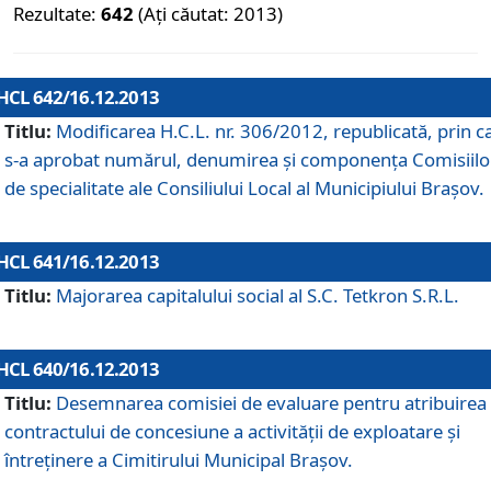
Rezultate:
642
(Ați căutat: 2013)
HCL 642/16.12.2013
Titlu:
Modificarea H.C.L. nr. 306/2012, republicată, prin c
s-a aprobat numărul, denumirea şi componenţa Comisiilo
de specialitate ale Consiliului Local al Municipiului Braşov.
HCL 641/16.12.2013
Titlu:
Majorarea capitalului social al S.C. Tetkron S.R.L.
HCL 640/16.12.2013
Titlu:
Desemnarea comisiei de evaluare pentru atribuirea
contractului de concesiune a activităţii de exploatare şi
întreţinere a Cimitirului Municipal Braşov.