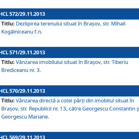
HCL 572/29.11.2013
Titlu:
Dezlipirea terenului situat în Braşov, str. Mihail
Kogălniceanu f.n.
HCL 571/29.11.2013
Titlu:
Vânzarea imobilului situat în Braşov, str. Tiberiu
Brediceanu nr. 3.
HCL 570/29.11.2013
Titlu:
Vânzarea directă a cotei părţi din imobilul situat în
Braşov, str. Republicii nr. 13, către Georgescu Constantin ş
Georgescu Mariane.
HCL 569/29.11.2013