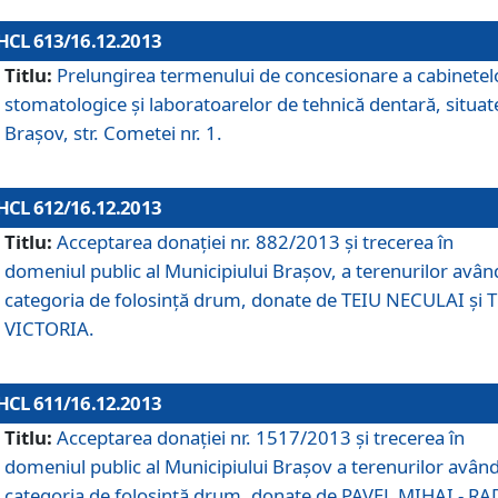
HCL 613/16.12.2013
Titlu:
Prelungirea termenului de concesionare a cabinetel
stomatologice şi laboratoarelor de tehnică dentară, situat
Braşov, str. Cometei nr. 1.
HCL 612/16.12.2013
Titlu:
Acceptarea donaţiei nr. 882/2013 şi trecerea în
domeniul public al Municipiului Braşov, a terenurilor avân
categoria de folosinţă drum, donate de TEIU NECULAI şi 
VICTORIA.
HCL 611/16.12.2013
Titlu:
Acceptarea donaţiei nr. 1517/2013 şi trecerea în
domeniul public al Municipiului Braşov a terenurilor avân
categoria de folosinţă drum, donate de PAVEL MIHAI - R