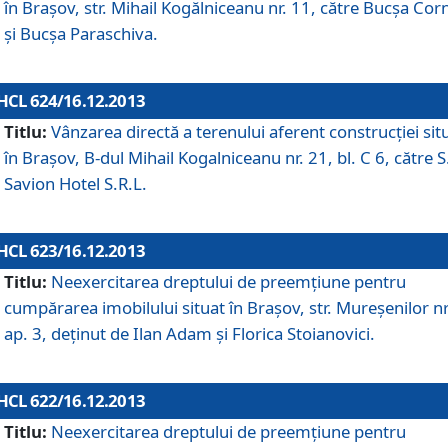
în Braşov, str. Mihail Kogălniceanu nr. 11, către Bucşa Cor
şi Bucşa Paraschiva.
HCL 624/16.12.2013
Titlu:
Vânzarea directă a terenului aferent construcţiei sit
în Braşov, B-dul Mihail Kogalniceanu nr. 21, bl. C 6, către S
Savion Hotel S.R.L.
HCL 623/16.12.2013
Titlu:
Neexercitarea dreptului de preemţiune pentru
cumpărarea imobilului situat în Braşov, str. Mureşenilor nr
ap. 3, deţinut de Ilan Adam şi Florica Stoianovici.
HCL 622/16.12.2013
Titlu:
Neexercitarea dreptului de preemţiune pentru