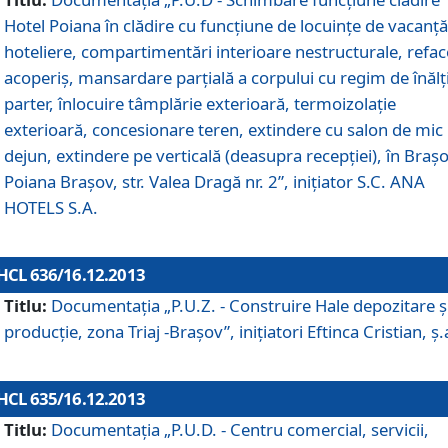
Hotel Poiana în clădire cu funcţiune de locuinţe de vacanţă
hoteliere, compartimentări interioare nestructurale, refa
acoperiş, mansardare parţială a corpului cu regim de înăl
parter, înlocuire tâmplărie exterioară, termoizolaţie
exterioară, concesionare teren, extindere cu salon de mic
dejun, extindere pe verticală (deasupra recepţiei), în Braşo
Poiana Braşov, str. Valea Dragă nr. 2”, iniţiator S.C. ANA
HOTELS S.A.
HCL 636/16.12.2013
Titlu:
Documentaţia „P.U.Z. - Construire Hale depozitare ş
producţie, zona Triaj -Braşov”, iniţiatori Eftinca Cristian, ş.
HCL 635/16.12.2013
Titlu:
Documentaţia „P.U.D. - Centru comercial, servicii,