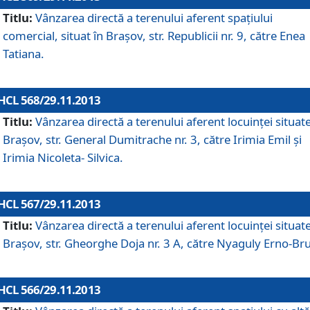
Titlu:
Vânzarea directă a terenului aferent spaţiului
comercial, situat în Braşov, str. Republicii nr. 9, către Enea
Tatiana.
HCL 568/29.11.2013
Titlu:
Vânzarea directă a terenului aferent locuinţei situate
Braşov, str. General Dumitrache nr. 3, către Irimia Emil şi
Irimia Nicoleta- Silvica.
HCL 567/29.11.2013
Titlu:
Vânzarea directă a terenului aferent locuinţei situate
Braşov, str. Gheorghe Doja nr. 3 A, către Nyaguly Erno-Br
HCL 566/29.11.2013