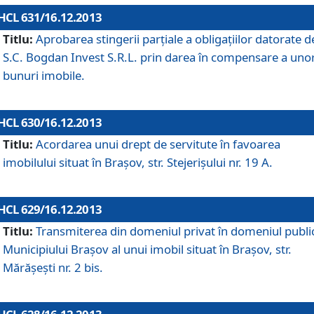
HCL 631/16.12.2013
Titlu:
Aprobarea stingerii parţiale a obligaţiilor datorate d
S.C. Bogdan Invest S.R.L. prin darea în compensare a uno
bunuri imobile.
HCL 630/16.12.2013
Titlu:
Acordarea unui drept de servitute în favoarea
imobilului situat în Braşov, str. Stejerişului nr. 19 A.
HCL 629/16.12.2013
Titlu:
Transmiterea din domeniul privat în domeniul public
Municipiului Braşov al unui imobil situat în Braşov, str.
Mărăşeşti nr. 2 bis.