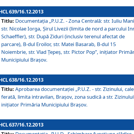
HCL 639/16.12.2013
Titlu:
Documentaţia „P.U.Z. - Zona Centrală: str. Iuliu Man
str. Nicolae Iorga, Şirul Livezii (limita de nord a parcului In
Schaeffler), str. După Ziduri (inclusiv terenul afectat de
parcare), B-dul Eroilor, str. Matei Basarab, B-dul 15
Noiembrie, str. Vlad Ţepeş, str. Pictor Pop”, iniţiator Primă
Municipiului Braşov.
HCL 638/16.12.2013
Titlu:
Aprobarea documentaţiei „P.U.Z. - str. Zizinului, cal
ferată, limita intravilan, Braşov, zona sudică a str. Zizinului
iniţiator Primăria Municipiului Braşov.
HCL 637/16.12.2013
Titlu:
Documentaţia „P.U.D - Schimbare funcţiune clădire