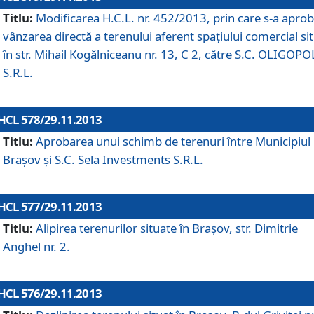
Titlu:
Modificarea H.C.L. nr. 452/2013, prin care s-a aprob
vânzarea directă a terenului aferent spaţiului comercial si
în str. Mihail Kogălniceanu nr. 13, C 2, către S.C. OLIGOPO
S.R.L.
HCL 578/29.11.2013
Titlu:
Aprobarea unui schimb de terenuri între Municipiul
Braşov şi S.C. Sela Investments S.R.L.
HCL 577/29.11.2013
Titlu:
Alipirea terenurilor situate în Braşov, str. Dimitrie
Anghel nr. 2.
HCL 576/29.11.2013