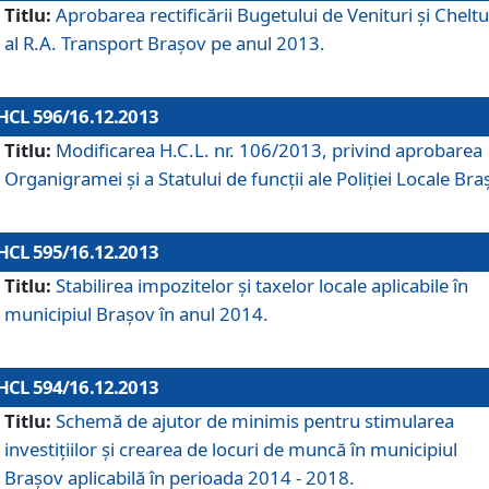
Titlu:
Aprobarea rectificării Bugetului de Venituri şi Cheltui
al R.A. Transport Braşov pe anul 2013.
HCL 596/16.12.2013
Titlu:
Modificarea H.C.L. nr. 106/2013, privind aprobarea
Organigramei şi a Statului de funcţii ale Poliţiei Locale Bra
HCL 595/16.12.2013
Titlu:
Stabilirea impozitelor şi taxelor locale aplicabile în
municipiul Braşov în anul 2014.
HCL 594/16.12.2013
Titlu:
Schemă de ajutor de minimis pentru stimularea
investiţiilor şi crearea de locuri de muncă în municipiul
Braşov aplicabilă în perioada 2014 - 2018.