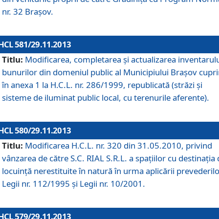
nr. 32 Braşov.
HCL 581/29.11.2013
Titlu:
Modificarea, completarea şi actualizarea inventarul
bunurilor din domeniul public al Municipiului Braşov cupr
în anexa 1 la H.C.L. nr. 286/1999, republicată (străzi şi
sisteme de iluminat public local, cu terenurile aferente).
HCL 580/29.11.2013
Titlu:
Modificarea H.C.L. nr. 320 din 31.05.2010, privind
vânzarea de către S.C. RIAL S.R.L. a spaţiilor cu destinaţia
locuinţă nerestituite în natură în urma aplicării prevederil
Legii nr. 112/1995 şi Legii nr. 10/2001.
HCL 579/29.11.2013