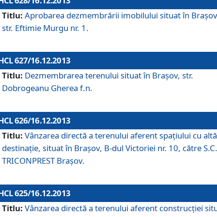
HCL 628/16.12.2013
Titlu:
Aprobarea dezmembrării imobilului situat în Braşov
str. Eftimie Murgu nr. 1.
HCL 627/16.12.2013
Titlu:
Dezmembrarea terenului situat în Braşov, str.
Dobrogeanu Gherea f.n.
HCL 626/16.12.2013
Titlu:
Vânzarea directă a terenului aferent spaţiului cu altă
destinaţie, situat în Braşov, B-dul Victoriei nr. 10, către S.C
TRICONPREST Braşov.
HCL 625/16.12.2013
Titlu:
Vânzarea directă a terenului aferent construcţiei sit