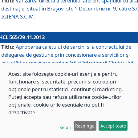
Titlu:
Vânzarea directă a terenului aferent spaţiului cu altă
destinaţie, situat în Braşov, str. 1 Decembrie nr. 9, către S.
IGIENA S.C.M.
HCL 565/29.11.2013
Titlu:
Aprobarea caietului de sarcini şi a contractului de
delegarea de gestiune prin concesionare a serviciilor şi
activităţilor necesare exploatării şi întreţinerii Cimitirului
Municipal Braşov situat în str. Dimitrie Anghel nr. 19.
Acest site folosește cookie-uri esențiale pentru
funcționare și securitate, precum și cookie-uri
opționale pentru statistici, conținut și marketing.
HCL 564/29.11.2013
Puteți accepta sau refuza utilizarea cookie-urilor
Titlu:
Completarea şi modificarea H.C.L. nr. 446/2013, pr
opționale; cookie-urile esențiale nu pot fi
care s-a aprobat studiul de fundamentare pentru
dezactivate.
concesionarea serviciilor de administrare a Cimitirului
Municipal Braşov.
Respinge
Accept toate
Setări