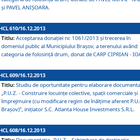
şi PAVEL ANIŞOARA.
HCL 610/16.12.2013
Titlu:
Acceptarea donaţiei nr. 1061/2013 şi trecerea în
domeniul public al Municipiului Braşov, a terenului având
categoria de folosinţă drum, donat de CARP CIPRIAN - IO
HCL 609/16.12.2013
Titlu:
Studiu de oportunitate pentru elaborare documenta
„P.U.Z. - Construire locuinţe colective, spaţii comerciale şi
împrejmuire (cu modificare regim de înălţime aferent P.U.
Braşov)”, iniţiator S.C. Atlanta House Investments S.R.L.
HCL 608/16.12.2013
Titlu:
Documentaţia „P.U.Z. - Schimbare de destinaţie,