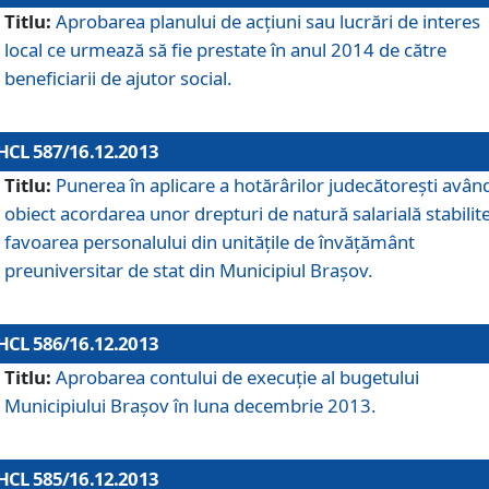
Titlu:
Aprobarea planului de acţiuni sau lucrări de interes
local ce urmează să fie prestate în anul 2014 de către
beneficiarii de ajutor social.
HCL 587/16.12.2013
Titlu:
Punerea în aplicare a hotărârilor judecătoreşti avân
obiect acordarea unor drepturi de natură salarială stabilite
favoarea personalului din unităţile de învăţământ
preuniversitar de stat din Municipiul Braşov.
HCL 586/16.12.2013
Titlu:
Aprobarea contului de execuţie al bugetului
Municipiului Braşov în luna decembrie 2013.
HCL 585/16.12.2013