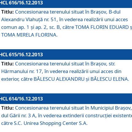
HCL 616/16.12.2013
Titlu:
Concesionarea terenului situat în Braşov, B-dul
Alexandru Vlahuţă nr. 51, în vederea realizării unui acces
comun ap. 1 şi ap. 2, sc. B, către TOMA FLORIN EDUARD ş
TOMA MIRELA FLORINA.
HCL 615/16.12.2013
Titlu:
Concesionarea terenului situat în Braşov, str.
Hărmanului nr. 17, în vederea realizării unui acces din
exterior, către BĂLESCU ALEXANDRU şi BĂLESCU ELENA.
HCL 614/16.12.2013
Titlu:
Concesionarea terenului situat în Municipiul Braşov,
dul Gării nr. 3 A, în vederea extinderii construcţiei existent
către S.C. Unirea Shopping Center S.A.