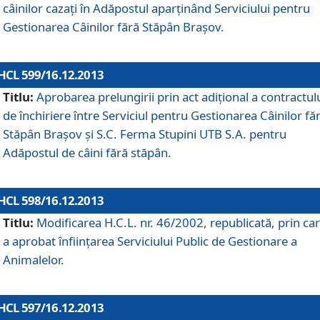
câinilor cazaţi în Adăpostul aparţinând Serviciului pentru
Gestionarea Câinilor fără Stăpân Braşov.
HCL 599/16.12.2013
Titlu:
Aprobarea prelungirii prin act adiţional a contractul
de închiriere între Serviciul pentru Gestionarea Câinilor fă
Stăpân Braşov şi S.C. Ferma Stupini UTB S.A. pentru
Adăpostul de câini fără stăpân.
HCL 598/16.12.2013
Titlu:
Modificarea H.C.L. nr. 46/2002, republicată, prin car
a aprobat înfiinţarea Serviciului Public de Gestionare a
Animalelor.
HCL 597/16.12.2013