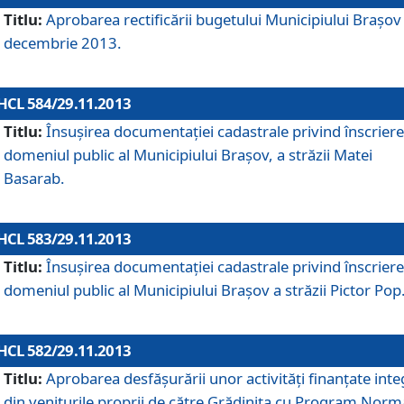
Titlu:
Aprobarea rectificării bugetului Municipiului Braşov 
decembrie 2013.
HCL 584/29.11.2013
Titlu:
Însuşirea documentaţiei cadastrale privind înscriere
domeniul public al Municipiului Braşov, a străzii Matei
Basarab.
HCL 583/29.11.2013
Titlu:
Însuşirea documentaţiei cadastrale privind înscriere
domeniul public al Municipiului Braşov a străzii Pictor Pop
HCL 582/29.11.2013
Titlu:
Aprobarea desfăşurării unor activităţi finanţate inte
din veniturile proprii de către Grădiniţa cu Program Norm