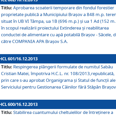
Titlu:
Aprobarea scoaterii temporare din fondul forestier
proprietate publică a Municipiului Braşov a 848 m.p. tere
situat în UB VI Tâmpa, ua 1B (696 m.p.) şi ua 1 Ad (152 m.
în scopul realizării proiectului Extinderea şi reabilitarea
conductei de alimentare cu apă potabilă Braşov - Săcele, 
către COMPANIA APA Braşov S.A.
HCL 601/16.12.2013
Titlu:
Respingerea plângerii formulate de numitul Sabău
Cristian Matei, împotriva H.C.L. nr. 108/2013,republicată,
prin care s-au aprobat Organigrama şi Statul de funcţii ale
Serviciului pentru Gestionarea Câinilor fără Stăpân Braşov
HCL 600/16.12.2013
Titlu:
Stabilirea cuantumului cheltuielilor de întreţinere a