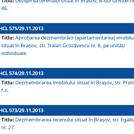
Titlu:
Dezlipirea terenului situat în Braşov, B-dul Griviţei nr
46.
HCL 575/29.11.2013
Titlu:
Aprobarea dezmembrării (apartamentarea) imobilu
situat în Braşov, str. Traian Grozăvescu nr. 8, pe unităţi
individuale.
HCL 574/29.11.2013
Titlu:
Dezmembrarea imobilului situat în Braşov, str. Pra
f.n.
HCL 573/29.11.2013
Titlu:
Dezmembrarea terenului situat în Braşov, str. Egalită
nr. 27.