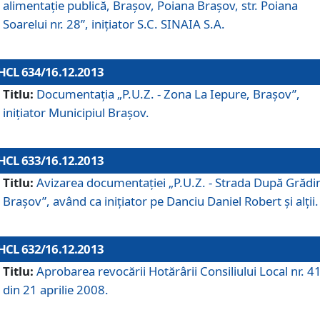
alimentaţie publică, Braşov, Poiana Braşov, str. Poiana
Soarelui nr. 28”, iniţiator S.C. SINAIA S.A.
HCL 634/16.12.2013
Titlu:
Documentaţia „P.U.Z. - Zona La Iepure, Braşov”,
iniţiator Municipiul Braşov.
HCL 633/16.12.2013
Titlu:
Avizarea documentaţiei „P.U.Z. - Strada După Grădin
Braşov”, având ca iniţiator pe Danciu Daniel Robert şi alţii.
HCL 632/16.12.2013
Titlu:
Aprobarea revocării Hotărârii Consiliului Local nr. 4
din 21 aprilie 2008.