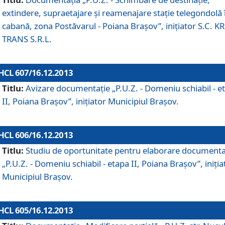
extindere, supraetajare şi reamenajare staţie telegondolă 
cabană, zona Postăvarul - Poiana Braşov”, iniţiator S.C. 
TRANS S.R.L.
HCL 607/16.12.2013
Titlu:
Avizare documentaţie „P.U.Z. - Domeniu schiabil - e
II, Poiana Braşov”, iniţiator Municipiul Braşov.
HCL 606/16.12.2013
Titlu:
Studiu de oportunitate pentru elaborare documenta
„P.U.Z. - Domeniu schiabil - etapa II, Poiana Braşov”, iniţia
Municipiul Braşov.
HCL 605/16.12.2013