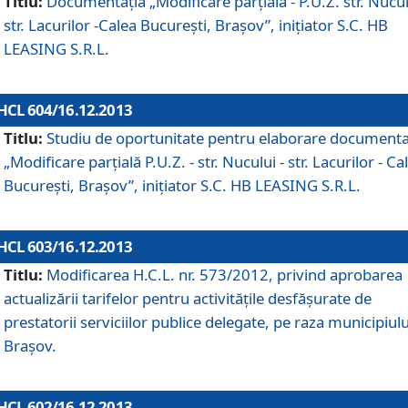
Titlu:
Documentaţia „Modificare parţială - P.U.Z. str. Nucul
str. Lacurilor -Calea Bucureşti, Braşov”, iniţiator S.C. HB
LEASING S.R.L.
HCL 604/16.12.2013
Titlu:
Studiu de oportunitate pentru elaborare documenta
„Modificare parţială P.U.Z. - str. Nucului - str. Lacurilor - Ca
Bucureşti, Braşov”, iniţiator S.C. HB LEASING S.R.L.
HCL 603/16.12.2013
Titlu:
Modificarea H.C.L. nr. 573/2012, privind aprobarea
actualizării tarifelor pentru activităţile desfăşurate de
prestatorii serviciilor publice delegate, pe raza municipiulu
Braşov.
HCL 602/16.12.2013