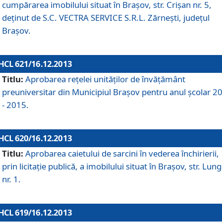
cumpărarea imobilului situat în Braşov, str. Crişan nr. 5,
deţinut de S.C. VECTRA SERVICE S.R.L. Zărneşti, judeţul
Braşov.
HCL 621/16.12.2013
Titlu:
Aprobarea reţelei unităţilor de învăţământ
preuniversitar din Municipiul Braşov pentru anul şcolar 2
- 2015.
HCL 620/16.12.2013
Titlu:
Aprobarea caietului de sarcini în vederea închirierii,
prin licitaţie publică, a imobilului situat în Braşov, str. Lun
nr. 1.
HCL 619/16.12.2013