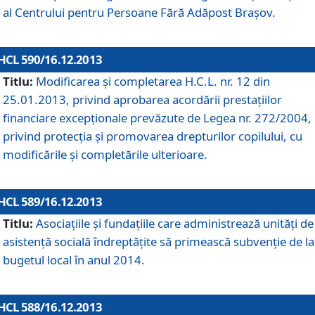
al Centrului pentru Persoane Fără Adăpost Braşov.
HCL 590/16.12.2013
Titlu:
Modificarea şi completarea H.C.L. nr. 12 din
25.01.2013, privind aprobarea acordării prestaţiilor
financiare excepţionale prevăzute de Legea nr. 272/2004,
privind protecţia şi promovarea drepturilor copilului, cu
modificările şi completările ulterioare.
HCL 589/16.12.2013
Titlu:
Asociaţiile şi fundaţiile care administrează unităţi de
asistenţă socială îndreptăţite să primească subvenţie de la
bugetul local în anul 2014.
HCL 588/16.12.2013