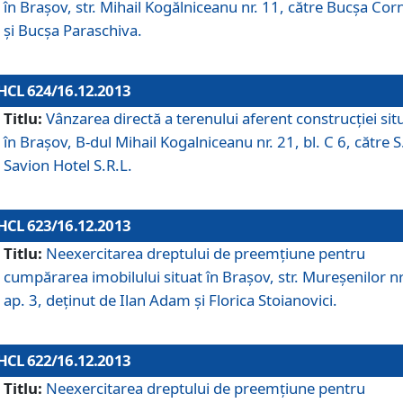
în Braşov, str. Mihail Kogălniceanu nr. 11, către Bucşa Cor
şi Bucşa Paraschiva.
HCL 624/16.12.2013
Titlu:
Vânzarea directă a terenului aferent construcţiei sit
în Braşov, B-dul Mihail Kogalniceanu nr. 21, bl. C 6, către S
Savion Hotel S.R.L.
HCL 623/16.12.2013
Titlu:
Neexercitarea dreptului de preemţiune pentru
cumpărarea imobilului situat în Braşov, str. Mureşenilor nr
ap. 3, deţinut de Ilan Adam şi Florica Stoianovici.
HCL 622/16.12.2013
Titlu:
Neexercitarea dreptului de preemţiune pentru