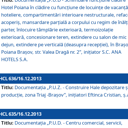
Hotel Poiana în clădire cu funcţiune de locuinţe de vacanţă
hoteliere, compartimentări interioare nestructurale, refa
acoperiş, mansardare parţială a corpului cu regim de înăl
parter, înlocuire tâmplărie exterioară, termoizolaţie
exterioară, concesionare teren, extindere cu salon de mic
dejun, extindere pe verticală (deasupra recepţiei), în Braşo
Poiana Braşov, str. Valea Dragă nr. 2”, iniţiator S.C. ANA
HOTELS S.A.
HCL 636/16.12.2013
Titlu:
Documentaţia „P.U.Z. - Construire Hale depozitare ş
producţie, zona Triaj -Braşov”, iniţiatori Eftinca Cristian, ş.
HCL 635/16.12.2013
Titlu:
Documentaţia „P.U.D. - Centru comercial, servicii,