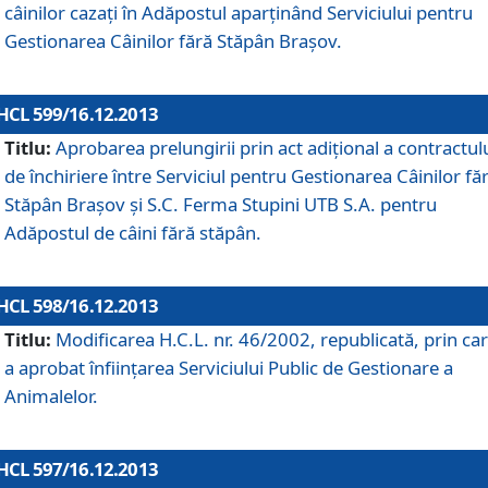
câinilor cazaţi în Adăpostul aparţinând Serviciului pentru
Gestionarea Câinilor fără Stăpân Braşov.
HCL 599/16.12.2013
Titlu:
Aprobarea prelungirii prin act adiţional a contractul
de închiriere între Serviciul pentru Gestionarea Câinilor fă
Stăpân Braşov şi S.C. Ferma Stupini UTB S.A. pentru
Adăpostul de câini fără stăpân.
HCL 598/16.12.2013
Titlu:
Modificarea H.C.L. nr. 46/2002, republicată, prin car
a aprobat înfiinţarea Serviciului Public de Gestionare a
Animalelor.
HCL 597/16.12.2013