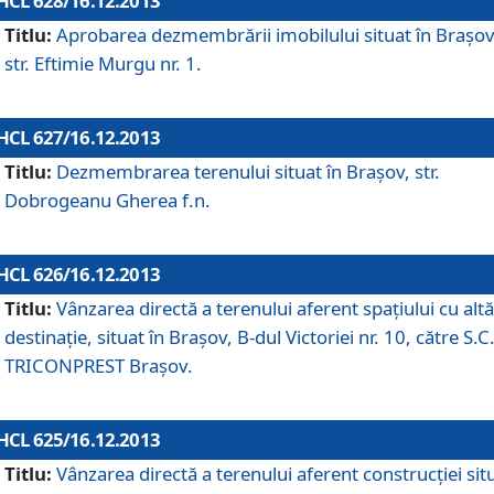
HCL 628/16.12.2013
Titlu:
Aprobarea dezmembrării imobilului situat în Braşov
str. Eftimie Murgu nr. 1.
HCL 627/16.12.2013
Titlu:
Dezmembrarea terenului situat în Braşov, str.
Dobrogeanu Gherea f.n.
HCL 626/16.12.2013
Titlu:
Vânzarea directă a terenului aferent spaţiului cu altă
destinaţie, situat în Braşov, B-dul Victoriei nr. 10, către S.C
TRICONPREST Braşov.
HCL 625/16.12.2013
Titlu:
Vânzarea directă a terenului aferent construcţiei sit