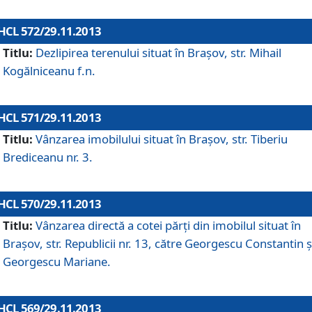
HCL 572/29.11.2013
Titlu:
Dezlipirea terenului situat în Braşov, str. Mihail
Kogălniceanu f.n.
HCL 571/29.11.2013
Titlu:
Vânzarea imobilului situat în Braşov, str. Tiberiu
Brediceanu nr. 3.
HCL 570/29.11.2013
Titlu:
Vânzarea directă a cotei părţi din imobilul situat în
Braşov, str. Republicii nr. 13, către Georgescu Constantin ş
Georgescu Mariane.
HCL 569/29.11.2013