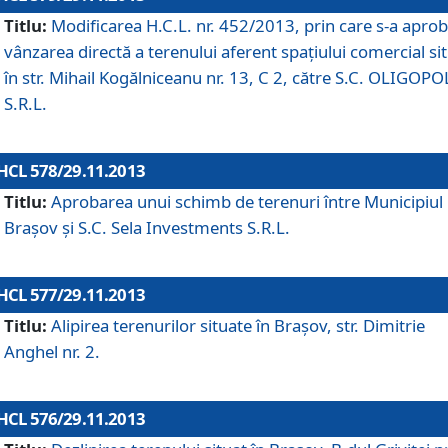
Titlu:
Modificarea H.C.L. nr. 452/2013, prin care s-a aprob
vânzarea directă a terenului aferent spaţiului comercial si
în str. Mihail Kogălniceanu nr. 13, C 2, către S.C. OLIGOPO
S.R.L.
HCL 578/29.11.2013
Titlu:
Aprobarea unui schimb de terenuri între Municipiul
Braşov şi S.C. Sela Investments S.R.L.
HCL 577/29.11.2013
Titlu:
Alipirea terenurilor situate în Braşov, str. Dimitrie
Anghel nr. 2.
HCL 576/29.11.2013