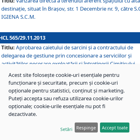
Titlu:
Vânzarea directă a terenului aferent spaţiului cu altă
destinaţie, situat în Braşov, str. 1 Decembrie nr. 9, către S.
IGIENA S.C.M.
HCL 565/29.11.2013
Titlu:
Aprobarea caietului de sarcini şi a contractului de
delegarea de gestiune prin concesionare a serviciilor şi
activităţilor necesare exploatării şi întreţinerii Cimitirului
Municipal Braşov situat în str. Dimitrie Anghel nr. 19.
Acest site folosește cookie-uri esențiale pentru
funcționare și securitate, precum și cookie-uri
opționale pentru statistici, conținut și marketing.
HCL 564/29.11.2013
Puteți accepta sau refuza utilizarea cookie-urilor
Titlu:
Completarea şi modificarea H.C.L. nr. 446/2013, pr
opționale; cookie-urile esențiale nu pot fi
care s-a aprobat studiul de fundamentare pentru
dezactivate.
concesionarea serviciilor de administrare a Cimitirului
Municipal Braşov.
Respinge
Accept toate
Setări