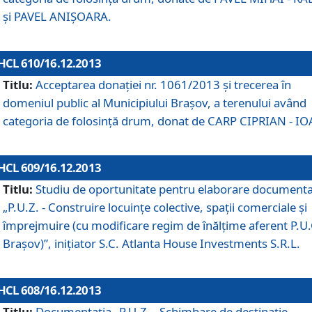
şi PAVEL ANIŞOARA.
HCL 610/16.12.2013
Titlu:
Acceptarea donaţiei nr. 1061/2013 şi trecerea în
domeniul public al Municipiului Braşov, a terenului având
categoria de folosinţă drum, donat de CARP CIPRIAN - IO
HCL 609/16.12.2013
Titlu:
Studiu de oportunitate pentru elaborare documenta
„P.U.Z. - Construire locuinţe colective, spaţii comerciale şi
împrejmuire (cu modificare regim de înălţime aferent P.U.
Braşov)”, iniţiator S.C. Atlanta House Investments S.R.L.
HCL 608/16.12.2013
Titlu:
Documentaţia „P.U.Z. - Schimbare de destinaţie,