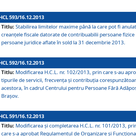
HCL 593/16.12.2013
Titlu:
Stabilirea limitelor maxime până la care pot fi anula
creanţele fiscale datorate de contribuabilii persoane fizice 
persoane juridice aflate în sold la 31 decembrie 2013.
HCL 592/16.12.2013
Titlu:
Modificarea H.C.L. nr. 102/2013, prin care s-au apr
tipurile de servicii, frecvenţa şi contribuţia corespunzătoa
acestora, în cadrul Centrului pentru Persoane Fără Adăpo
Braşov.
HCL 591/16.12.2013
Titlu:
Modificarea şi completarea H.C.L. nr. 101/2013, pri
care s-a aprobat Regulamentul de Organizare şi Funcţion