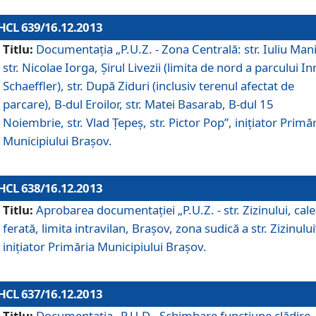
HCL 639/16.12.2013
Titlu:
Documentaţia „P.U.Z. - Zona Centrală: str. Iuliu Man
str. Nicolae Iorga, Şirul Livezii (limita de nord a parcului In
Schaeffler), str. După Ziduri (inclusiv terenul afectat de
parcare), B-dul Eroilor, str. Matei Basarab, B-dul 15
Noiembrie, str. Vlad Ţepeş, str. Pictor Pop”, iniţiator Primă
Municipiului Braşov.
HCL 638/16.12.2013
Titlu:
Aprobarea documentaţiei „P.U.Z. - str. Zizinului, cal
ferată, limita intravilan, Braşov, zona sudică a str. Zizinului
iniţiator Primăria Municipiului Braşov.
HCL 637/16.12.2013
Titlu:
Documentaţia „P.U.D - Schimbare funcţiune clădire