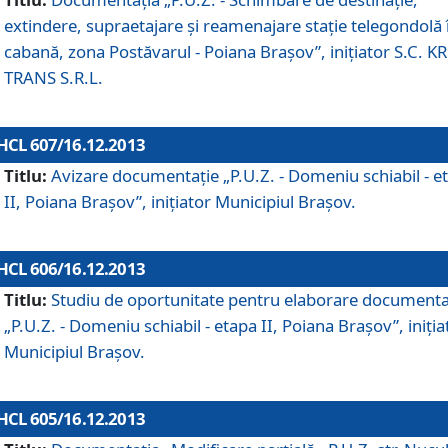
extindere, supraetajare şi reamenajare staţie telegondolă 
cabană, zona Postăvarul - Poiana Braşov”, iniţiator S.C. 
TRANS S.R.L.
HCL 607/16.12.2013
Titlu:
Avizare documentaţie „P.U.Z. - Domeniu schiabil - e
II, Poiana Braşov”, iniţiator Municipiul Braşov.
HCL 606/16.12.2013
Titlu:
Studiu de oportunitate pentru elaborare documenta
„P.U.Z. - Domeniu schiabil - etapa II, Poiana Braşov”, iniţia
Municipiul Braşov.
HCL 605/16.12.2013