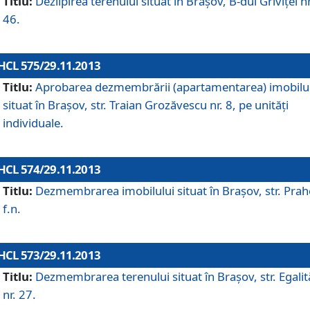
Titlu:
Dezlipirea terenului situat în Braşov, B-dul Griviţei nr
46.
HCL 575/29.11.2013
Titlu:
Aprobarea dezmembrării (apartamentarea) imobilu
situat în Braşov, str. Traian Grozăvescu nr. 8, pe unităţi
individuale.
HCL 574/29.11.2013
Titlu:
Dezmembrarea imobilului situat în Braşov, str. Pra
f.n.
HCL 573/29.11.2013
Titlu:
Dezmembrarea terenului situat în Braşov, str. Egalită
nr. 27.