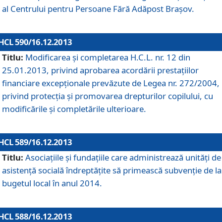
al Centrului pentru Persoane Fără Adăpost Braşov.
HCL 590/16.12.2013
Titlu:
Modificarea şi completarea H.C.L. nr. 12 din
25.01.2013, privind aprobarea acordării prestaţiilor
financiare excepţionale prevăzute de Legea nr. 272/2004,
privind protecţia şi promovarea drepturilor copilului, cu
modificările şi completările ulterioare.
HCL 589/16.12.2013
Titlu:
Asociaţiile şi fundaţiile care administrează unităţi de
asistenţă socială îndreptăţite să primească subvenţie de la
bugetul local în anul 2014.
HCL 588/16.12.2013