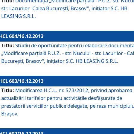
Titlu:
Documentaţia „Modificare parţială - P.U.Z. str. Nucul
str. Lacurilor -Calea Bucureşti, Braşov”, iniţiator S.C. HB
LEASING S.R.L.
HCL 604/16.12.2013
Titlu:
Studiu de oportunitate pentru elaborare documenta
„Modificare parţială P.U.Z. - str. Nucului - str. Lacurilor - Ca
Bucureşti, Braşov”, iniţiator S.C. HB LEASING S.R.L.
HCL 603/16.12.2013
Titlu:
Modificarea H.C.L. nr. 573/2012, privind aprobarea
actualizării tarifelor pentru activităţile desfăşurate de
prestatorii serviciilor publice delegate, pe raza municipiulu
Braşov.
HCL 602/16.12.2013