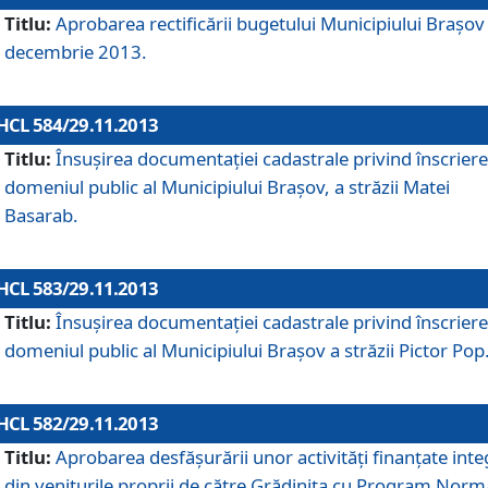
Titlu:
Aprobarea rectificării bugetului Municipiului Braşov 
decembrie 2013.
HCL 584/29.11.2013
Titlu:
Însuşirea documentaţiei cadastrale privind înscriere
domeniul public al Municipiului Braşov, a străzii Matei
Basarab.
HCL 583/29.11.2013
Titlu:
Însuşirea documentaţiei cadastrale privind înscriere
domeniul public al Municipiului Braşov a străzii Pictor Pop
HCL 582/29.11.2013
Titlu:
Aprobarea desfăşurării unor activităţi finanţate inte
din veniturile proprii de către Grădiniţa cu Program Norm