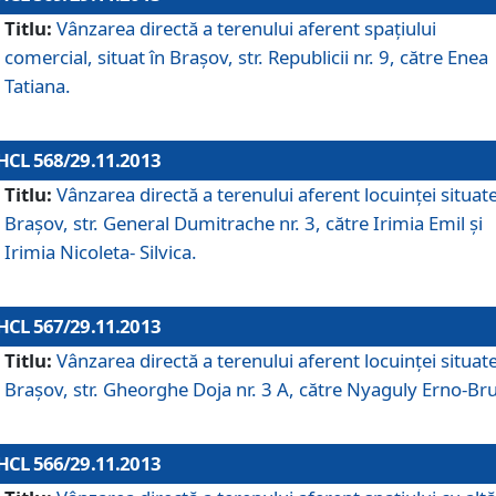
Titlu:
Vânzarea directă a terenului aferent spaţiului
comercial, situat în Braşov, str. Republicii nr. 9, către Enea
Tatiana.
HCL 568/29.11.2013
Titlu:
Vânzarea directă a terenului aferent locuinţei situate
Braşov, str. General Dumitrache nr. 3, către Irimia Emil şi
Irimia Nicoleta- Silvica.
HCL 567/29.11.2013
Titlu:
Vânzarea directă a terenului aferent locuinţei situate
Braşov, str. Gheorghe Doja nr. 3 A, către Nyaguly Erno-Br
HCL 566/29.11.2013