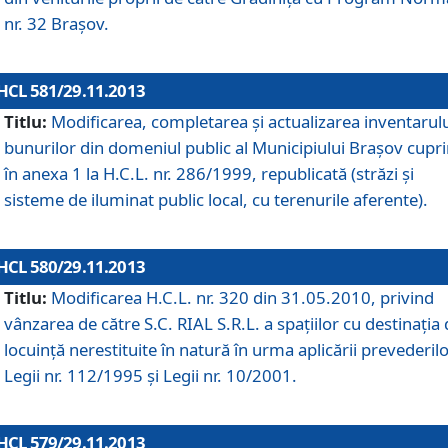
nr. 32 Braşov.
HCL 581/29.11.2013
Titlu:
Modificarea, completarea şi actualizarea inventarul
bunurilor din domeniul public al Municipiului Braşov cupr
în anexa 1 la H.C.L. nr. 286/1999, republicată (străzi şi
sisteme de iluminat public local, cu terenurile aferente).
HCL 580/29.11.2013
Titlu:
Modificarea H.C.L. nr. 320 din 31.05.2010, privind
vânzarea de către S.C. RIAL S.R.L. a spaţiilor cu destinaţia
locuinţă nerestituite în natură în urma aplicării prevederil
Legii nr. 112/1995 şi Legii nr. 10/2001.
HCL 579/29.11.2013