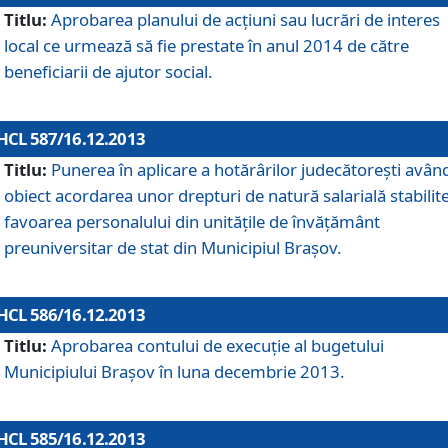
Titlu:
Aprobarea planului de acţiuni sau lucrări de interes
local ce urmează să fie prestate în anul 2014 de către
beneficiarii de ajutor social.
HCL 587/16.12.2013
Titlu:
Punerea în aplicare a hotărârilor judecătoreşti avân
obiect acordarea unor drepturi de natură salarială stabilite
favoarea personalului din unităţile de învăţământ
preuniversitar de stat din Municipiul Braşov.
HCL 586/16.12.2013
Titlu:
Aprobarea contului de execuţie al bugetului
Municipiului Braşov în luna decembrie 2013.
HCL 585/16.12.2013