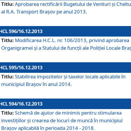
Titlu:
Aprobarea rectificării Bugetului de Venituri şi Cheltui
al R.A. Transport Braşov pe anul 2013.
HCL 596/16.12.2013
Titlu:
Modificarea H.C.L. nr. 106/2013, privind aprobarea
Organigramei şi a Statului de funcţii ale Poliţiei Locale Bra
HCL 595/16.12.2013
Titlu:
Stabilirea impozitelor şi taxelor locale aplicabile în
municipiul Braşov în anul 2014.
HCL 594/16.12.2013
Titlu:
Schemă de ajutor de minimis pentru stimularea
investiţiilor şi crearea de locuri de muncă în municipiul
Braşov aplicabilă în perioada 2014 - 2018.