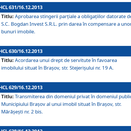
HCL 631/16.12.2013
Titlu:
Aprobarea stingerii parţiale a obligaţiilor datorate d
S.C. Bogdan Invest S.R.L. prin darea în compensare a uno
bunuri imobile.
HCL 630/16.12.2013
Titlu:
Acordarea unui drept de servitute în favoarea
imobilului situat în Braşov, str. Stejerişului nr. 19 A.
HCL 629/16.12.2013
Titlu:
Transmiterea din domeniul privat în domeniul public
Municipiului Braşov al unui imobil situat în Braşov, str.
Mărăşeşti nr. 2 bis.