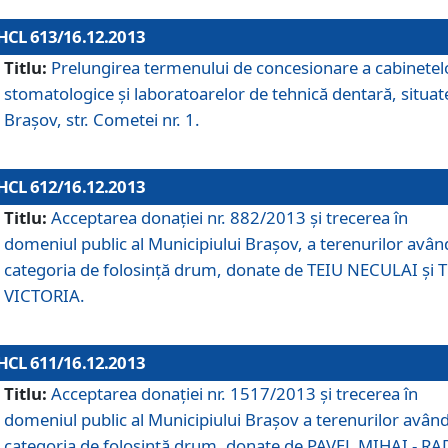
HCL 613/16.12.2013
Titlu:
Prelungirea termenului de concesionare a cabinetel
stomatologice şi laboratoarelor de tehnică dentară, situat
Braşov, str. Cometei nr. 1.
HCL 612/16.12.2013
Titlu:
Acceptarea donaţiei nr. 882/2013 şi trecerea în
domeniul public al Municipiului Braşov, a terenurilor avân
categoria de folosinţă drum, donate de TEIU NECULAI şi 
VICTORIA.
HCL 611/16.12.2013
Titlu:
Acceptarea donaţiei nr. 1517/2013 şi trecerea în
domeniul public al Municipiului Braşov a terenurilor avân
categoria de folosinţă drum, donate de PAVEL MIHAI - R