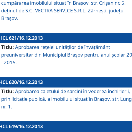
cumpărarea imobilului situat în Braşov, str. Crişan nr. 5,
deţinut de S.C. VECTRA SERVICE S.R.L. Zărneşti, judeţul
Braşov.
HCL 621/16.12.2013
Titlu:
Aprobarea reţelei unităţilor de învăţământ
preuniversitar din Municipiul Braşov pentru anul şcolar 2
- 2015.
HCL 620/16.12.2013
Titlu:
Aprobarea caietului de sarcini în vederea închirierii,
prin licitaţie publică, a imobilului situat în Braşov, str. Lun
nr. 1.
HCL 619/16.12.2013