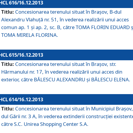
HCL 616/16.12.2013
Titlu:
Concesionarea terenului situat în Braşov, B-dul
Alexandru Vlahuţă nr. 51, în vederea realizării unui acces
comun ap. 1 şi ap. 2, sc. B, către TOMA FLORIN EDUARD ş
TOMA MIRELA FLORINA.
HCL 615/16.12.2013
Titlu:
Concesionarea terenului situat în Braşov, str.
Hărmanului nr. 17, în vederea realizării unui acces din
exterior, către BĂLESCU ALEXANDRU şi BĂLESCU ELENA.
HCL 614/16.12.2013
Titlu:
Concesionarea terenului situat în Municipiul Braşov,
dul Gării nr. 3 A, în vederea extinderii construcţiei existent
către S.C. Unirea Shopping Center S.A.