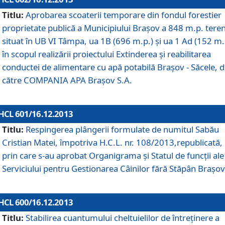
Titlu:
Aprobarea scoaterii temporare din fondul forestier
proprietate publică a Municipiului Braşov a 848 m.p. tere
situat în UB VI Tâmpa, ua 1B (696 m.p.) şi ua 1 Ad (152 m.
în scopul realizării proiectului Extinderea şi reabilitarea
conductei de alimentare cu apă potabilă Braşov - Săcele, 
către COMPANIA APA Braşov S.A.
HCL 601/16.12.2013
Titlu:
Respingerea plângerii formulate de numitul Sabău
Cristian Matei, împotriva H.C.L. nr. 108/2013,republicată,
prin care s-au aprobat Organigrama şi Statul de funcţii ale
Serviciului pentru Gestionarea Câinilor fără Stăpân Braşov
HCL 600/16.12.2013
Titlu:
Stabilirea cuantumului cheltuielilor de întreţinere a