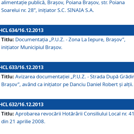
alimentaţie publică, Braşov, Poiana Braşov, str. Poiana
Soarelui nr. 28”, iniţiator S.C. SINAIA S.A.
HCL 634/16.12.2013
Titlu:
Documentaţia „P.U.Z. - Zona La Iepure, Braşov”,
iniţiator Municipiul Braşov.
HCL 633/16.12.2013
Titlu:
Avizarea documentaţiei „P.U.Z. - Strada După Grădin
Braşov”, având ca iniţiator pe Danciu Daniel Robert şi alţii.
HCL 632/16.12.2013
Titlu:
Aprobarea revocării Hotărârii Consiliului Local nr. 4
din 21 aprilie 2008.