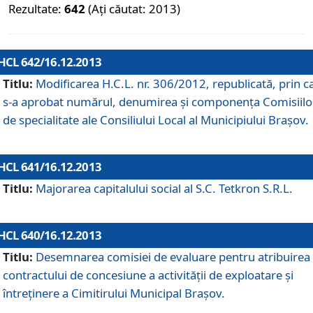
Rezultate:
642
(Ați căutat: 2013)
HCL 642/16.12.2013
Titlu:
Modificarea H.C.L. nr. 306/2012, republicată, prin c
s-a aprobat numărul, denumirea şi componenţa Comisiilo
de specialitate ale Consiliului Local al Municipiului Braşov.
HCL 641/16.12.2013
Titlu:
Majorarea capitalului social al S.C. Tetkron S.R.L.
HCL 640/16.12.2013
Titlu:
Desemnarea comisiei de evaluare pentru atribuirea
contractului de concesiune a activităţii de exploatare şi
întreţinere a Cimitirului Municipal Braşov.