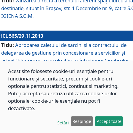
Titlu:
Vânzarea directă a terenului aferent spaţiului cu altă
destinaţie, situat în Braşov, str. 1 Decembrie nr. 9, către S.
IGIENA S.C.M.
HCL 565/29.11.2013
Titlu:
Aprobarea caietului de sarcini şi a contractului de
delegarea de gestiune prin concesionare a serviciilor şi
activităţilor necesare exploatării şi întreţinerii Cimitirului
Municipal Braşov situat în str. Dimitrie Anghel nr. 19.
Acest site folosește cookie-uri esențiale pentru
funcționare și securitate, precum și cookie-uri
opționale pentru statistici, conținut și marketing.
HCL 564/29.11.2013
Puteți accepta sau refuza utilizarea cookie-urilor
Titlu:
Completarea şi modificarea H.C.L. nr. 446/2013, pr
opționale; cookie-urile esențiale nu pot fi
care s-a aprobat studiul de fundamentare pentru
dezactivate.
concesionarea serviciilor de administrare a Cimitirului
Municipal Braşov.
Respinge
Accept toate
Setări