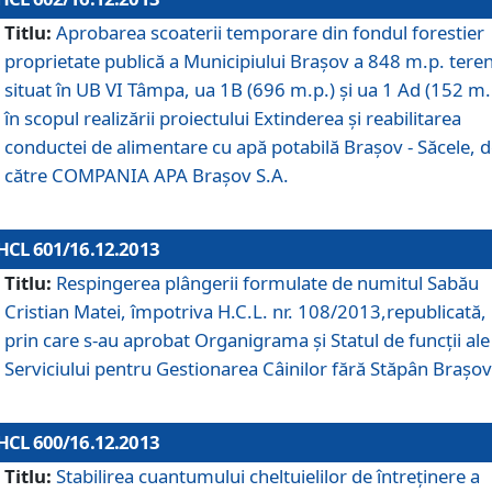
Titlu:
Aprobarea scoaterii temporare din fondul forestier
proprietate publică a Municipiului Braşov a 848 m.p. tere
situat în UB VI Tâmpa, ua 1B (696 m.p.) şi ua 1 Ad (152 m.
în scopul realizării proiectului Extinderea şi reabilitarea
conductei de alimentare cu apă potabilă Braşov - Săcele, 
către COMPANIA APA Braşov S.A.
HCL 601/16.12.2013
Titlu:
Respingerea plângerii formulate de numitul Sabău
Cristian Matei, împotriva H.C.L. nr. 108/2013,republicată,
prin care s-au aprobat Organigrama şi Statul de funcţii ale
Serviciului pentru Gestionarea Câinilor fără Stăpân Braşov
HCL 600/16.12.2013
Titlu:
Stabilirea cuantumului cheltuielilor de întreţinere a