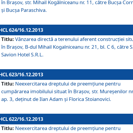
în Braşov, str. Mihail Kogălniceanu nr. 11, către Bucşa Cor
şi Bucşa Paraschiva.
HCL 624/16.12.2013
Titlu:
Vânzarea directă a terenului aferent construcţiei sit
în Braşov, B-dul Mihail Kogalniceanu nr. 21, bl. C 6, către S
Savion Hotel S.R.L.
HCL 623/16.12.2013
Titlu:
Neexercitarea dreptului de preemţiune pentru
cumpărarea imobilului situat în Braşov, str. Mureşenilor nr
ap. 3, deţinut de Ilan Adam şi Florica Stoianovici.
HCL 622/16.12.2013
Titlu:
Neexercitarea dreptului de preemţiune pentru