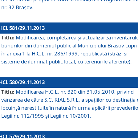
nr. 32 Braşov.
HCL 581/29.11.2013
Titlu:
Modificarea, completarea şi actualizarea inventarul
bunurilor din domeniul public al Municipiului Braşov cupr
în anexa 1 la H.C.L. nr. 286/1999, republicată (străzi şi
sisteme de iluminat public local, cu terenurile aferente).
HCL 580/29.11.2013
Titlu:
Modificarea H.C.L. nr. 320 din 31.05.2010, privind
vânzarea de către S.C. RIAL S.R.L. a spaţiilor cu destinaţia
locuinţă nerestituite în natură în urma aplicării prevederil
Legii nr. 112/1995 şi Legii nr. 10/2001.
HCL 579/29.11.2013