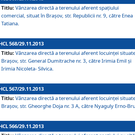
Titlu:
Vânzarea directă a terenului aferent spaţiului
comercial, situat în Braşov, str. Republicii nr. 9, către Enea
Tatiana.
HCL 568/29.11.2013
Titlu:
Vânzarea directă a terenului aferent locuinţei situate
Braşov, str. General Dumitrache nr. 3, către Irimia Emil şi
Irimia Nicoleta- Silvica.
HCL 567/29.11.2013
Titlu:
Vânzarea directă a terenului aferent locuinţei situate
Braşov, str. Gheorghe Doja nr. 3 A, către Nyaguly Erno-Br
HCL 566/29.11.2013