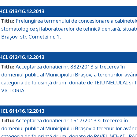
HCL 613/16.12.2013
Titlu:
Prelungirea termenului de concesionare a cabinetel
stomatologice şi laboratoarelor de tehnică dentară, situat
Braşov, str. Cometei nr. 1.
HCL 612/16.12.2013
Titlu:
Acceptarea donaţiei nr. 882/2013 şi trecerea în
domeniul public al Municipiului Braşov, a terenurilor avân
categoria de folosinţă drum, donate de TEIU NECULAI şi 
VICTORIA.
HCL 611/16.12.2013
Titlu:
Acceptarea donaţiei nr. 1517/2013 şi trecerea în
domeniul public al Municipiului Braşov a terenurilor avân
categoria de folosinţă drum, donate de PAVEL MIHAI - R