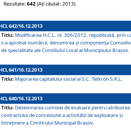
Rezultate:
642
(Ați căutat: 2013)
HCL 642/16.12.2013
Titlu:
Modificarea H.C.L. nr. 306/2012, republicată, prin c
s-a aprobat numărul, denumirea şi componenţa Comisiilo
de specialitate ale Consiliului Local al Municipiului Braşov.
HCL 641/16.12.2013
Titlu:
Majorarea capitalului social al S.C. Tetkron S.R.L.
HCL 640/16.12.2013
Titlu:
Desemnarea comisiei de evaluare pentru atribuirea
contractului de concesiune a activităţii de exploatare şi
întreţinere a Cimitirului Municipal Braşov.