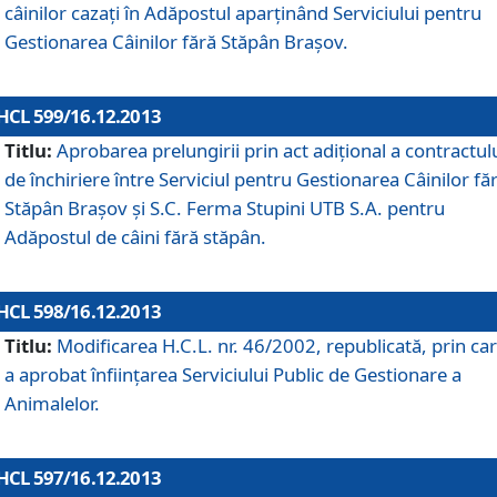
câinilor cazaţi în Adăpostul aparţinând Serviciului pentru
Gestionarea Câinilor fără Stăpân Braşov.
HCL 599/16.12.2013
Titlu:
Aprobarea prelungirii prin act adiţional a contractul
de închiriere între Serviciul pentru Gestionarea Câinilor fă
Stăpân Braşov şi S.C. Ferma Stupini UTB S.A. pentru
Adăpostul de câini fără stăpân.
HCL 598/16.12.2013
Titlu:
Modificarea H.C.L. nr. 46/2002, republicată, prin car
a aprobat înfiinţarea Serviciului Public de Gestionare a
Animalelor.
HCL 597/16.12.2013