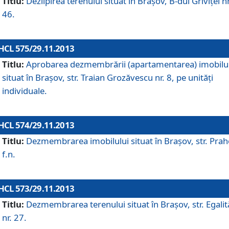
Titlu:
Dezlipirea terenului situat în Braşov, B-dul Griviţei nr
46.
HCL 575/29.11.2013
Titlu:
Aprobarea dezmembrării (apartamentarea) imobilu
situat în Braşov, str. Traian Grozăvescu nr. 8, pe unităţi
individuale.
HCL 574/29.11.2013
Titlu:
Dezmembrarea imobilului situat în Braşov, str. Pra
f.n.
HCL 573/29.11.2013
Titlu:
Dezmembrarea terenului situat în Braşov, str. Egalită
nr. 27.