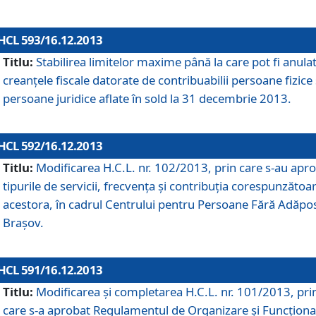
HCL 593/16.12.2013
Titlu:
Stabilirea limitelor maxime până la care pot fi anula
creanţele fiscale datorate de contribuabilii persoane fizice 
persoane juridice aflate în sold la 31 decembrie 2013.
HCL 592/16.12.2013
Titlu:
Modificarea H.C.L. nr. 102/2013, prin care s-au apr
tipurile de servicii, frecvenţa şi contribuţia corespunzătoa
acestora, în cadrul Centrului pentru Persoane Fără Adăpo
Braşov.
HCL 591/16.12.2013
Titlu:
Modificarea şi completarea H.C.L. nr. 101/2013, pri
care s-a aprobat Regulamentul de Organizare şi Funcţion