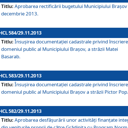
Titlu:
Aprobarea rectificării bugetului Municipiului Braşov 
decembrie 2013.
HCL 584/29.11.2013
Titlu:
Însuşirea documentaţiei cadastrale privind înscriere
domeniul public al Municipiului Braşov, a străzii Matei
Basarab.
HCL 583/29.11.2013
Titlu:
Însuşirea documentaţiei cadastrale privind înscriere
domeniul public al Municipiului Braşov a străzii Pictor Pop
HCL 582/29.11.2013
Titlu:
Aprobarea desfăşurării unor activităţi finanţate inte
din veniturile proprii de către Grădiniţa cu Program Norm