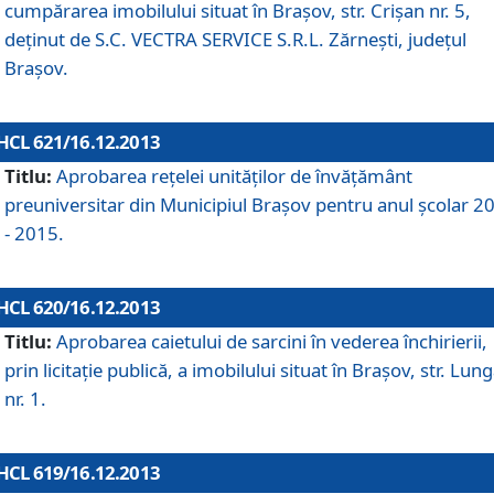
cumpărarea imobilului situat în Braşov, str. Crişan nr. 5,
deţinut de S.C. VECTRA SERVICE S.R.L. Zărneşti, judeţul
Braşov.
HCL 621/16.12.2013
Titlu:
Aprobarea reţelei unităţilor de învăţământ
preuniversitar din Municipiul Braşov pentru anul şcolar 2
- 2015.
HCL 620/16.12.2013
Titlu:
Aprobarea caietului de sarcini în vederea închirierii,
prin licitaţie publică, a imobilului situat în Braşov, str. Lun
nr. 1.
HCL 619/16.12.2013