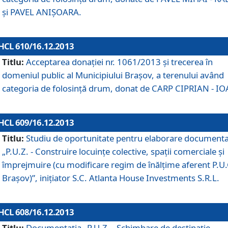
şi PAVEL ANIŞOARA.
HCL 610/16.12.2013
Titlu:
Acceptarea donaţiei nr. 1061/2013 şi trecerea în
domeniul public al Municipiului Braşov, a terenului având
categoria de folosinţă drum, donat de CARP CIPRIAN - IO
HCL 609/16.12.2013
Titlu:
Studiu de oportunitate pentru elaborare documenta
„P.U.Z. - Construire locuinţe colective, spaţii comerciale şi
împrejmuire (cu modificare regim de înălţime aferent P.U.
Braşov)”, iniţiator S.C. Atlanta House Investments S.R.L.
HCL 608/16.12.2013
Titlu:
Documentaţia „P.U.Z. - Schimbare de destinaţie,