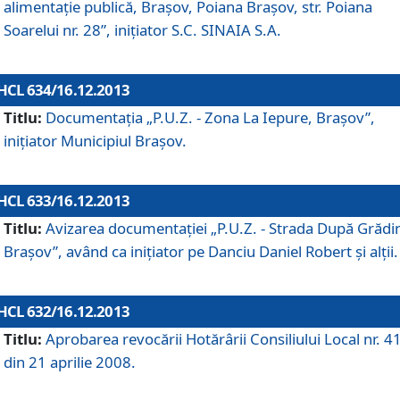
alimentaţie publică, Braşov, Poiana Braşov, str. Poiana
Soarelui nr. 28”, iniţiator S.C. SINAIA S.A.
HCL 634/16.12.2013
Titlu:
Documentaţia „P.U.Z. - Zona La Iepure, Braşov”,
iniţiator Municipiul Braşov.
HCL 633/16.12.2013
Titlu:
Avizarea documentaţiei „P.U.Z. - Strada După Grădin
Braşov”, având ca iniţiator pe Danciu Daniel Robert şi alţii.
HCL 632/16.12.2013
Titlu:
Aprobarea revocării Hotărârii Consiliului Local nr. 4
din 21 aprilie 2008.