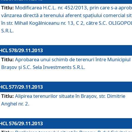
Titlu:
Modificarea H.C.L. nr. 452/2013, prin care s-a aprob
vânzarea directă a terenului aferent spaţiului comercial si
în str. Mihail Kogălniceanu nr. 13, C 2, către S.C. OLIGOPO
S.R.L.
HCL 578/29.11.2013
Titlu:
Aprobarea unui schimb de terenuri între Municipiul
Braşov şi S.C. Sela Investments S.R.L.
HCL 577/29.11.2013
Titlu:
Alipirea terenurilor situate în Braşov, str. Dimitrie
Anghel nr. 2.
HCL 576/29.11.2013