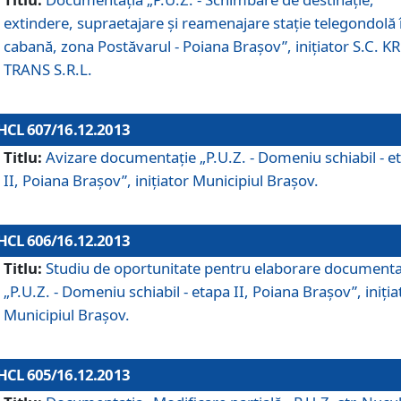
extindere, supraetajare şi reamenajare staţie telegondolă 
cabană, zona Postăvarul - Poiana Braşov”, iniţiator S.C. 
TRANS S.R.L.
HCL 607/16.12.2013
Titlu:
Avizare documentaţie „P.U.Z. - Domeniu schiabil - e
II, Poiana Braşov”, iniţiator Municipiul Braşov.
HCL 606/16.12.2013
Titlu:
Studiu de oportunitate pentru elaborare documenta
„P.U.Z. - Domeniu schiabil - etapa II, Poiana Braşov”, iniţia
Municipiul Braşov.
HCL 605/16.12.2013