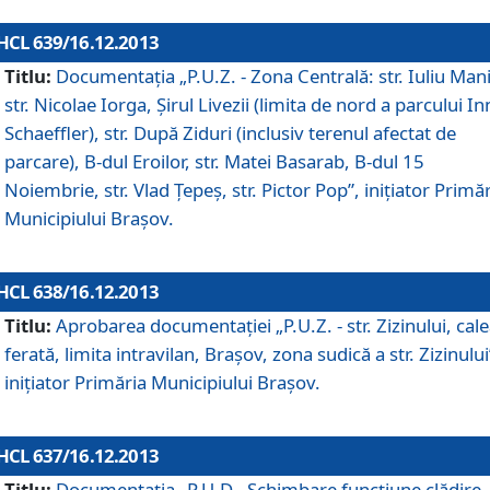
HCL 639/16.12.2013
Titlu:
Documentaţia „P.U.Z. - Zona Centrală: str. Iuliu Man
str. Nicolae Iorga, Şirul Livezii (limita de nord a parcului In
Schaeffler), str. După Ziduri (inclusiv terenul afectat de
parcare), B-dul Eroilor, str. Matei Basarab, B-dul 15
Noiembrie, str. Vlad Ţepeş, str. Pictor Pop”, iniţiator Primă
Municipiului Braşov.
HCL 638/16.12.2013
Titlu:
Aprobarea documentaţiei „P.U.Z. - str. Zizinului, cal
ferată, limita intravilan, Braşov, zona sudică a str. Zizinului
iniţiator Primăria Municipiului Braşov.
HCL 637/16.12.2013
Titlu:
Documentaţia „P.U.D - Schimbare funcţiune clădire