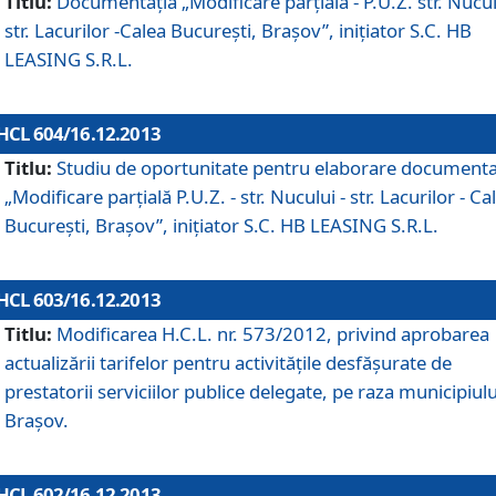
Titlu:
Documentaţia „Modificare parţială - P.U.Z. str. Nucul
str. Lacurilor -Calea Bucureşti, Braşov”, iniţiator S.C. HB
LEASING S.R.L.
HCL 604/16.12.2013
Titlu:
Studiu de oportunitate pentru elaborare documenta
„Modificare parţială P.U.Z. - str. Nucului - str. Lacurilor - Ca
Bucureşti, Braşov”, iniţiator S.C. HB LEASING S.R.L.
HCL 603/16.12.2013
Titlu:
Modificarea H.C.L. nr. 573/2012, privind aprobarea
actualizării tarifelor pentru activităţile desfăşurate de
prestatorii serviciilor publice delegate, pe raza municipiulu
Braşov.
HCL 602/16.12.2013