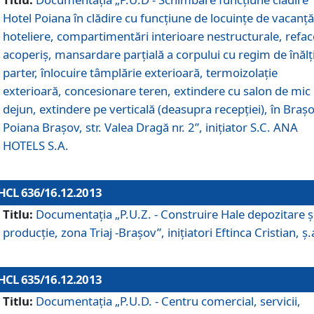
Hotel Poiana în clădire cu funcţiune de locuinţe de vacanţă
hoteliere, compartimentări interioare nestructurale, refa
acoperiş, mansardare parţială a corpului cu regim de înăl
parter, înlocuire tâmplărie exterioară, termoizolaţie
exterioară, concesionare teren, extindere cu salon de mic
dejun, extindere pe verticală (deasupra recepţiei), în Braşo
Poiana Braşov, str. Valea Dragă nr. 2”, iniţiator S.C. ANA
HOTELS S.A.
HCL 636/16.12.2013
Titlu:
Documentaţia „P.U.Z. - Construire Hale depozitare ş
producţie, zona Triaj -Braşov”, iniţiatori Eftinca Cristian, ş.
HCL 635/16.12.2013
Titlu:
Documentaţia „P.U.D. - Centru comercial, servicii,