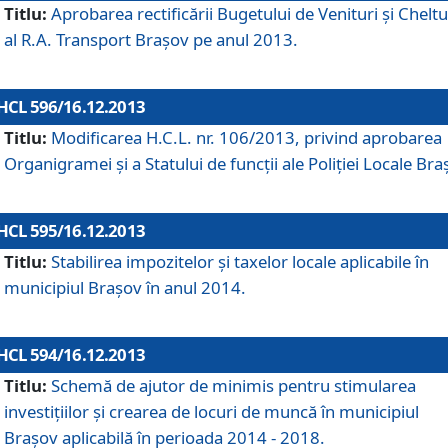
Titlu:
Aprobarea rectificării Bugetului de Venituri şi Cheltui
al R.A. Transport Braşov pe anul 2013.
HCL 596/16.12.2013
Titlu:
Modificarea H.C.L. nr. 106/2013, privind aprobarea
Organigramei şi a Statului de funcţii ale Poliţiei Locale Bra
HCL 595/16.12.2013
Titlu:
Stabilirea impozitelor şi taxelor locale aplicabile în
municipiul Braşov în anul 2014.
HCL 594/16.12.2013
Titlu:
Schemă de ajutor de minimis pentru stimularea
investiţiilor şi crearea de locuri de muncă în municipiul
Braşov aplicabilă în perioada 2014 - 2018.