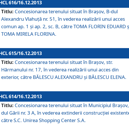
HCL 616/16.12.2013
Titlu:
Concesionarea terenului situat în Braşov, B-dul
Alexandru Vlahuţă nr. 51, în vederea realizării unui acces
comun ap. 1 şi ap. 2, sc. B, către TOMA FLORIN EDUARD ş
TOMA MIRELA FLORINA.
HCL 615/16.12.2013
Titlu:
Concesionarea terenului situat în Braşov, str.
Hărmanului nr. 17, în vederea realizării unui acces din
exterior, către BĂLESCU ALEXANDRU şi BĂLESCU ELENA.
HCL 614/16.12.2013
Titlu:
Concesionarea terenului situat în Municipiul Braşov,
dul Gării nr. 3 A, în vederea extinderii construcţiei existent
către S.C. Unirea Shopping Center S.A.