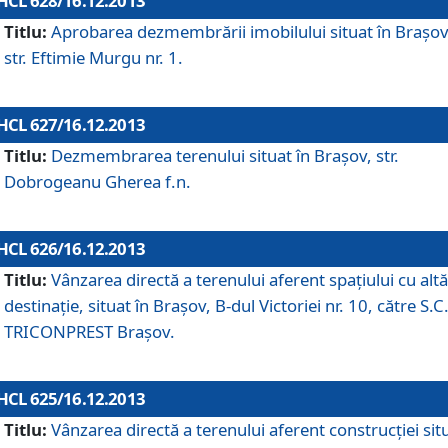
HCL 628/16.12.2013
Titlu:
Aprobarea dezmembrării imobilului situat în Braşov
str. Eftimie Murgu nr. 1.
HCL 627/16.12.2013
Titlu:
Dezmembrarea terenului situat în Braşov, str.
Dobrogeanu Gherea f.n.
HCL 626/16.12.2013
Titlu:
Vânzarea directă a terenului aferent spaţiului cu altă
destinaţie, situat în Braşov, B-dul Victoriei nr. 10, către S.C
TRICONPREST Braşov.
HCL 625/16.12.2013
Titlu:
Vânzarea directă a terenului aferent construcţiei sit