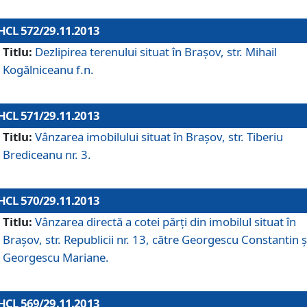
HCL 572/29.11.2013
Titlu:
Dezlipirea terenului situat în Braşov, str. Mihail
Kogălniceanu f.n.
HCL 571/29.11.2013
Titlu:
Vânzarea imobilului situat în Braşov, str. Tiberiu
Brediceanu nr. 3.
HCL 570/29.11.2013
Titlu:
Vânzarea directă a cotei părţi din imobilul situat în
Braşov, str. Republicii nr. 13, către Georgescu Constantin ş
Georgescu Mariane.
HCL 569/29.11.2013