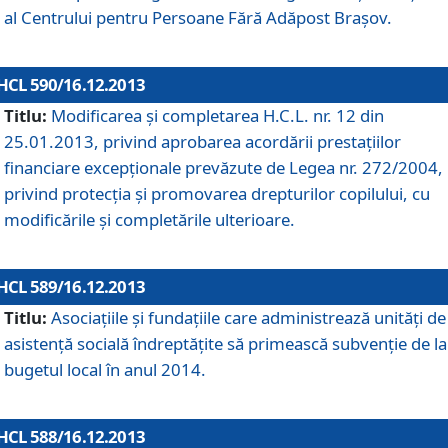
al Centrului pentru Persoane Fără Adăpost Braşov.
HCL 590/16.12.2013
Titlu:
Modificarea şi completarea H.C.L. nr. 12 din
25.01.2013, privind aprobarea acordării prestaţiilor
financiare excepţionale prevăzute de Legea nr. 272/2004,
privind protecţia şi promovarea drepturilor copilului, cu
modificările şi completările ulterioare.
HCL 589/16.12.2013
Titlu:
Asociaţiile şi fundaţiile care administrează unităţi de
asistenţă socială îndreptăţite să primească subvenţie de la
bugetul local în anul 2014.
HCL 588/16.12.2013