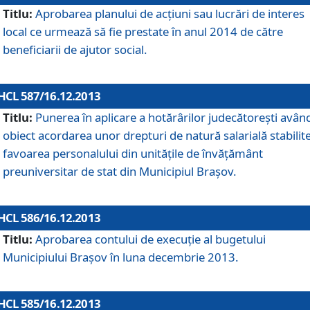
Titlu:
Aprobarea planului de acţiuni sau lucrări de interes
local ce urmează să fie prestate în anul 2014 de către
beneficiarii de ajutor social.
HCL 587/16.12.2013
Titlu:
Punerea în aplicare a hotărârilor judecătoreşti avân
obiect acordarea unor drepturi de natură salarială stabilite
favoarea personalului din unităţile de învăţământ
preuniversitar de stat din Municipiul Braşov.
HCL 586/16.12.2013
Titlu:
Aprobarea contului de execuţie al bugetului
Municipiului Braşov în luna decembrie 2013.
HCL 585/16.12.2013