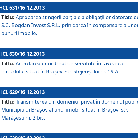
HCL 631/16.12.2013
Titlu:
Aprobarea stingerii parţiale a obligaţiilor datorate d
S.C. Bogdan Invest S.R.L. prin darea în compensare a uno
bunuri imobile.
HCL 630/16.12.2013
Titlu:
Acordarea unui drept de servitute în favoarea
imobilului situat în Braşov, str. Stejerişului nr. 19 A.
HCL 629/16.12.2013
Titlu:
Transmiterea din domeniul privat în domeniul public
Municipiului Braşov al unui imobil situat în Braşov, str.
Mărăşeşti nr. 2 bis.