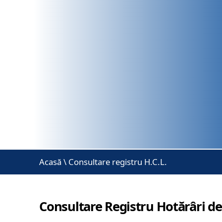
Acasă
\
Consultare registru H.C.L.
Consultare Registru Hotărâri de