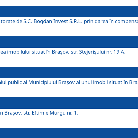
 datorate de S.C. Bogdan Invest S.R.L. prin darea în compens
 imobilului situat în Braşov, str. Stejerişului nr. 19 A.
 public al Municipiului Braşov al unui imobil situat în Braşo
 Braşov, str. Eftimie Murgu nr. 1.