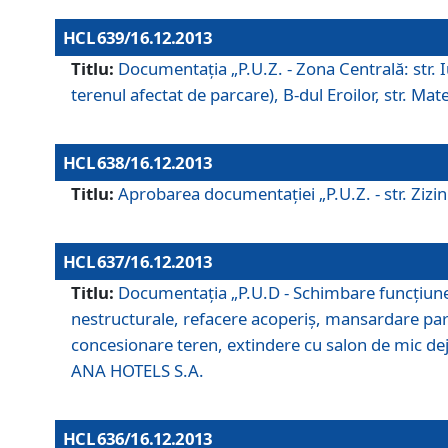
HCL 639/16.12.2013
Titlu:
Documentaţia „P.U.Z. - Zona Centrală: str. Iul
terenul afectat de parcare), B-dul Eroilor, str. Ma
HCL 638/16.12.2013
Titlu:
Aprobarea documentaţiei „P.U.Z. - str. Zizinul
HCL 637/16.12.2013
Titlu:
Documentaţia „P.U.D - Schimbare funcţiune c
nestructurale, refacere acoperiş, mansardare parţi
concesionare teren, extindere cu salon de mic dejun
ANA HOTELS S.A.
HCL 636/16.12.2013