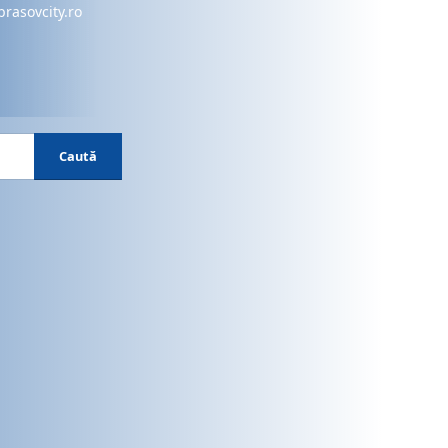
brasovcity.ro
Caută