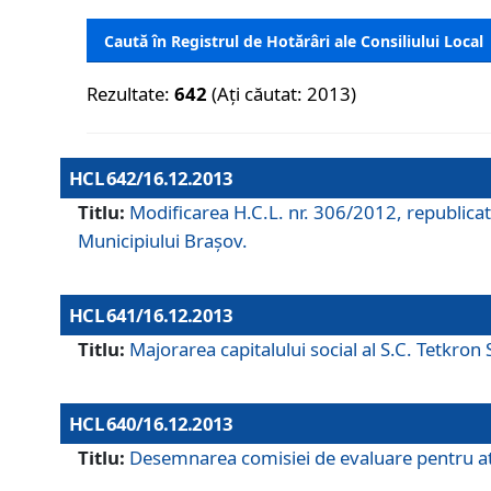
Caută în Registrul de Hotărâri ale Consiliului Local
Rezultate:
642
(Ați căutat: 2013)
HCL 642/16.12.2013
Titlu:
Modificarea H.C.L. nr. 306/2012, republicat
Municipiului Braşov.
HCL 641/16.12.2013
Titlu:
Majorarea capitalului social al S.C. Tetkron 
HCL 640/16.12.2013
Titlu:
Desemnarea comisiei de evaluare pentru atri