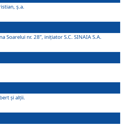
istian, ş.a.
a Soarelui nr. 28”, iniţiator S.C. SINAIA S.A.
rt şi alţii.