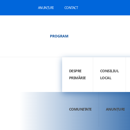
ANUNȚURI
CONTACT
PROGRAM
DESPRE
CONSILIUL
PRIMĂRIE
LOCAL
COMUNITATE
ANUNȚURI