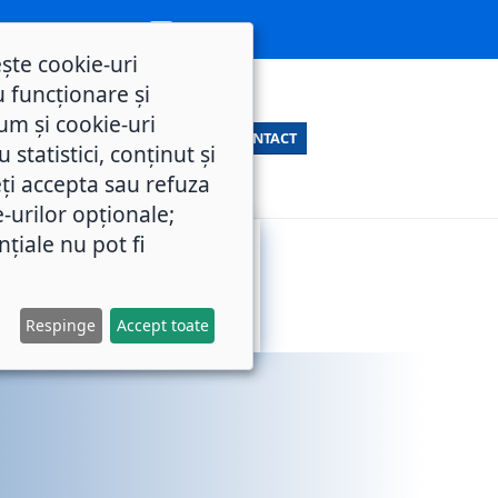
ește cookie-uri
 funcționare și
um și cookie-uri
CONTACT
statistici, conținut și
ți accepta sau refuza
e-urilor opționale;
nțiale nu pot fi
SERVICII
M.O.L.
PUBLICE
Respinge
Accept toate