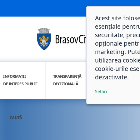
Acest site folos
esențiale pentru
securitate, prec
opționale pentru 
marketing. Pute
utilizarea cooki
cookie-urile ese
dezactivate.
INFORMAȚII
TRANSPARENȚĂ
INTEGRITATE
DE INTERES PUBLIC
DECIZIONALĂ
INSTITUȚIONALĂ
Setări
CAUTĂ