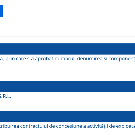
ă, prin care s-a aprobat numărul, denumirea şi componenţa C
S.R.L.
buirea contractului de concesiune a activităţii de exploatar