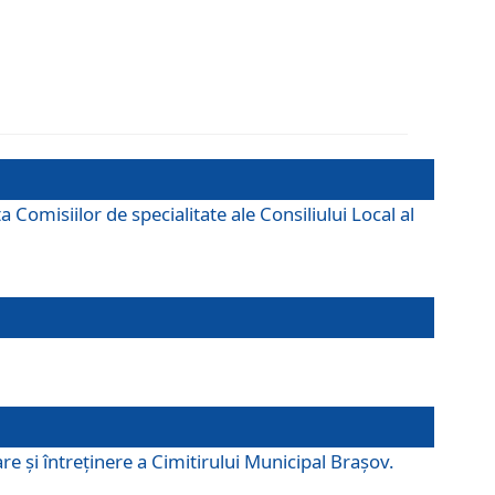
omisiilor de specialitate ale Consiliului Local al
e şi întreţinere a Cimitirului Municipal Braşov.