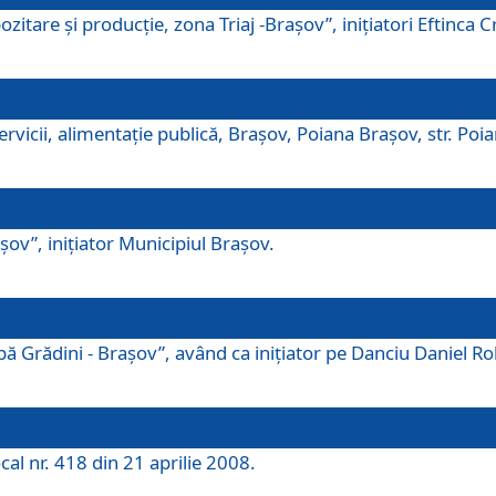
tare şi producţie, zona Triaj -Braşov”, iniţiatori Eftinca Cr
vicii, alimentaţie publică, Braşov, Poiana Braşov, str. Poian
ov”, iniţiator Municipiul Braşov.
 Grădini - Braşov”, având ca iniţiator pe Danciu Daniel Robe
cal nr. 418 din 21 aprilie 2008.