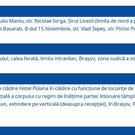
iu Maniu, str. Nicolae Iorga, Şirul Livezii (limita de nord a 
tei Basarab, B-dul 15 Noiembrie, str. Vlad Ţepeş, str. Pictor 
ui, calea ferată, limita intravilan, Braşov, zona sudică a str
lădire Hotel Poiana în clădire cu funcţiune de locuinţe de
ală a corpului cu regim de înălţime parter, înlocuire tâmpl
, extindere pe verticală (deasupra recepţiei), în Braşov, Poi