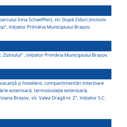
parcului Inna Schaeffler), str. După Ziduri (inclusiv
Pop”, iniţiator Primăria Municipiului Braşov.
. Zizinului” , iniţiator Primăria Municipiului Braşov.
 vacanţă şi hoteliere, compartimentări interioare
ărie exterioară, termoizolaţie exterioară,
ana Braşov, str. Valea Dragă nr. 2”, iniţiator S.C.