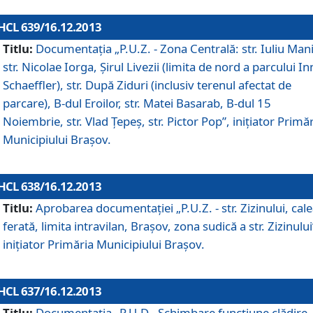
HCL 639/16.12.2013
Titlu:
Documentaţia „P.U.Z. - Zona Centrală: str. Iuliu Man
str. Nicolae Iorga, Şirul Livezii (limita de nord a parcului In
Schaeffler), str. După Ziduri (inclusiv terenul afectat de
parcare), B-dul Eroilor, str. Matei Basarab, B-dul 15
Noiembrie, str. Vlad Ţepeş, str. Pictor Pop”, iniţiator Primă
Municipiului Braşov.
HCL 638/16.12.2013
Titlu:
Aprobarea documentaţiei „P.U.Z. - str. Zizinului, cal
ferată, limita intravilan, Braşov, zona sudică a str. Zizinului
iniţiator Primăria Municipiului Braşov.
HCL 637/16.12.2013
Titlu:
Documentaţia „P.U.D - Schimbare funcţiune clădire