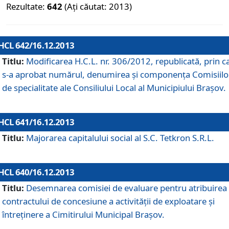
Rezultate:
642
(Ați căutat: 2013)
HCL 642/16.12.2013
Titlu:
Modificarea H.C.L. nr. 306/2012, republicată, prin c
s-a aprobat numărul, denumirea şi componenţa Comisiilo
de specialitate ale Consiliului Local al Municipiului Braşov.
HCL 641/16.12.2013
Titlu:
Majorarea capitalului social al S.C. Tetkron S.R.L.
HCL 640/16.12.2013
Titlu:
Desemnarea comisiei de evaluare pentru atribuirea
contractului de concesiune a activităţii de exploatare şi
întreţinere a Cimitirului Municipal Braşov.