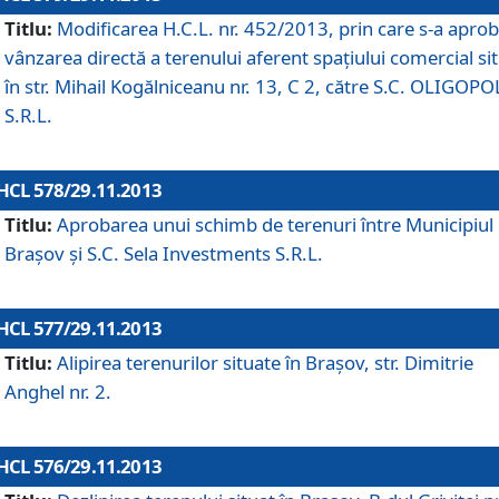
Titlu:
Modificarea H.C.L. nr. 452/2013, prin care s-a aprob
vânzarea directă a terenului aferent spaţiului comercial si
în str. Mihail Kogălniceanu nr. 13, C 2, către S.C. OLIGOPO
S.R.L.
HCL 578/29.11.2013
Titlu:
Aprobarea unui schimb de terenuri între Municipiul
Braşov şi S.C. Sela Investments S.R.L.
HCL 577/29.11.2013
Titlu:
Alipirea terenurilor situate în Braşov, str. Dimitrie
Anghel nr. 2.
HCL 576/29.11.2013