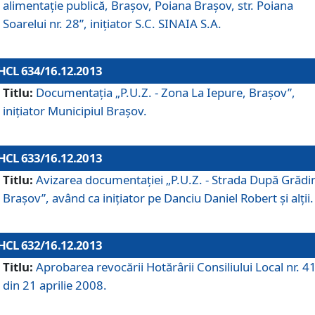
alimentaţie publică, Braşov, Poiana Braşov, str. Poiana
Soarelui nr. 28”, iniţiator S.C. SINAIA S.A.
HCL 634/16.12.2013
Titlu:
Documentaţia „P.U.Z. - Zona La Iepure, Braşov”,
iniţiator Municipiul Braşov.
HCL 633/16.12.2013
Titlu:
Avizarea documentaţiei „P.U.Z. - Strada După Grădin
Braşov”, având ca iniţiator pe Danciu Daniel Robert şi alţii.
HCL 632/16.12.2013
Titlu:
Aprobarea revocării Hotărârii Consiliului Local nr. 4
din 21 aprilie 2008.