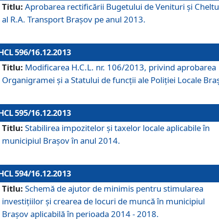
Titlu:
Aprobarea rectificării Bugetului de Venituri şi Cheltui
al R.A. Transport Braşov pe anul 2013.
HCL 596/16.12.2013
Titlu:
Modificarea H.C.L. nr. 106/2013, privind aprobarea
Organigramei şi a Statului de funcţii ale Poliţiei Locale Bra
HCL 595/16.12.2013
Titlu:
Stabilirea impozitelor şi taxelor locale aplicabile în
municipiul Braşov în anul 2014.
HCL 594/16.12.2013
Titlu:
Schemă de ajutor de minimis pentru stimularea
investiţiilor şi crearea de locuri de muncă în municipiul
Braşov aplicabilă în perioada 2014 - 2018.