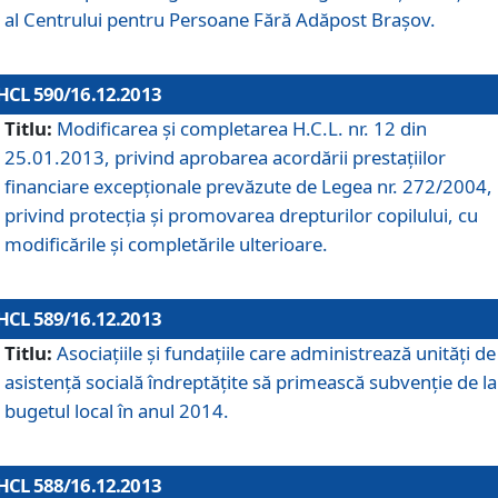
al Centrului pentru Persoane Fără Adăpost Braşov.
HCL 590/16.12.2013
Titlu:
Modificarea şi completarea H.C.L. nr. 12 din
25.01.2013, privind aprobarea acordării prestaţiilor
financiare excepţionale prevăzute de Legea nr. 272/2004,
privind protecţia şi promovarea drepturilor copilului, cu
modificările şi completările ulterioare.
HCL 589/16.12.2013
Titlu:
Asociaţiile şi fundaţiile care administrează unităţi de
asistenţă socială îndreptăţite să primească subvenţie de la
bugetul local în anul 2014.
HCL 588/16.12.2013