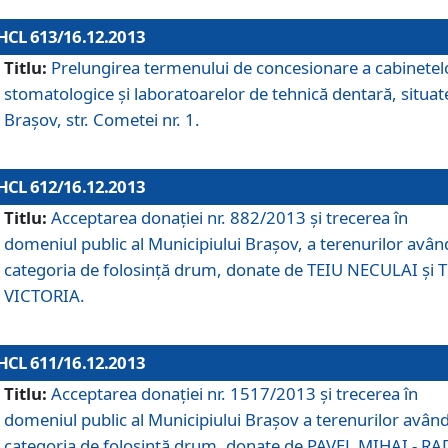
HCL 613/16.12.2013
Titlu:
Prelungirea termenului de concesionare a cabinetel
stomatologice şi laboratoarelor de tehnică dentară, situat
Braşov, str. Cometei nr. 1.
HCL 612/16.12.2013
Titlu:
Acceptarea donaţiei nr. 882/2013 şi trecerea în
domeniul public al Municipiului Braşov, a terenurilor avân
categoria de folosinţă drum, donate de TEIU NECULAI şi 
VICTORIA.
HCL 611/16.12.2013
Titlu:
Acceptarea donaţiei nr. 1517/2013 şi trecerea în
domeniul public al Municipiului Braşov a terenurilor avân
categoria de folosinţă drum, donate de PAVEL MIHAI - R