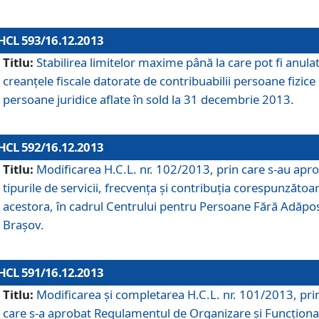
HCL 593/16.12.2013
Titlu:
Stabilirea limitelor maxime până la care pot fi anula
creanţele fiscale datorate de contribuabilii persoane fizice 
persoane juridice aflate în sold la 31 decembrie 2013.
HCL 592/16.12.2013
Titlu:
Modificarea H.C.L. nr. 102/2013, prin care s-au apr
tipurile de servicii, frecvenţa şi contribuţia corespunzătoa
acestora, în cadrul Centrului pentru Persoane Fără Adăpo
Braşov.
HCL 591/16.12.2013
Titlu:
Modificarea şi completarea H.C.L. nr. 101/2013, pri
care s-a aprobat Regulamentul de Organizare şi Funcţion