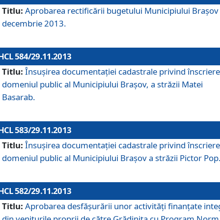
Titlu:
Aprobarea rectificării bugetului Municipiului Braşov 
decembrie 2013.
HCL 584/29.11.2013
Titlu:
Însuşirea documentaţiei cadastrale privind înscriere
domeniul public al Municipiului Braşov, a străzii Matei
Basarab.
HCL 583/29.11.2013
Titlu:
Însuşirea documentaţiei cadastrale privind înscriere
domeniul public al Municipiului Braşov a străzii Pictor Pop
HCL 582/29.11.2013
Titlu:
Aprobarea desfăşurării unor activităţi finanţate inte
din veniturile proprii de către Grădiniţa cu Program Norm