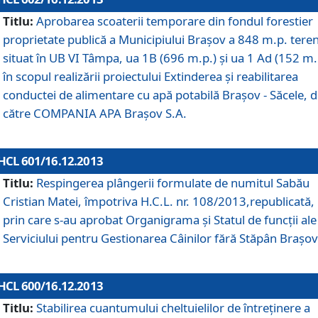
Titlu:
Aprobarea scoaterii temporare din fondul forestier
proprietate publică a Municipiului Braşov a 848 m.p. tere
situat în UB VI Tâmpa, ua 1B (696 m.p.) şi ua 1 Ad (152 m.
în scopul realizării proiectului Extinderea şi reabilitarea
conductei de alimentare cu apă potabilă Braşov - Săcele, 
către COMPANIA APA Braşov S.A.
HCL 601/16.12.2013
Titlu:
Respingerea plângerii formulate de numitul Sabău
Cristian Matei, împotriva H.C.L. nr. 108/2013,republicată,
prin care s-au aprobat Organigrama şi Statul de funcţii ale
Serviciului pentru Gestionarea Câinilor fără Stăpân Braşov
HCL 600/16.12.2013
Titlu:
Stabilirea cuantumului cheltuielilor de întreţinere a