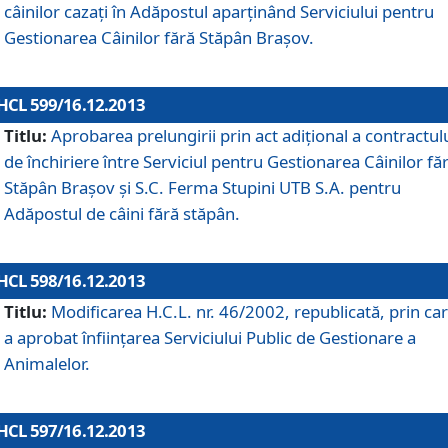
câinilor cazaţi în Adăpostul aparţinând Serviciului pentru
Gestionarea Câinilor fără Stăpân Braşov.
HCL 599/16.12.2013
Titlu:
Aprobarea prelungirii prin act adiţional a contractul
de închiriere între Serviciul pentru Gestionarea Câinilor fă
Stăpân Braşov şi S.C. Ferma Stupini UTB S.A. pentru
Adăpostul de câini fără stăpân.
HCL 598/16.12.2013
Titlu:
Modificarea H.C.L. nr. 46/2002, republicată, prin car
a aprobat înfiinţarea Serviciului Public de Gestionare a
Animalelor.
HCL 597/16.12.2013