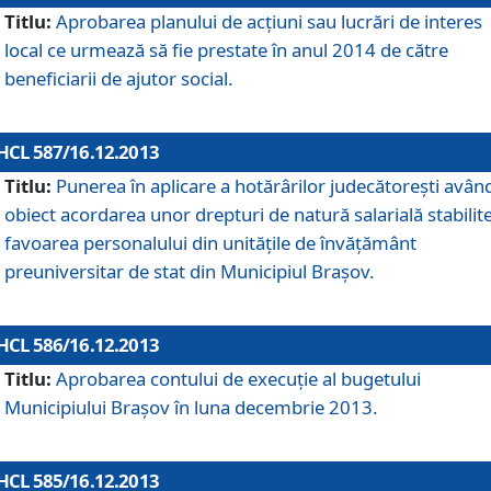
Titlu:
Aprobarea planului de acţiuni sau lucrări de interes
local ce urmează să fie prestate în anul 2014 de către
beneficiarii de ajutor social.
HCL 587/16.12.2013
Titlu:
Punerea în aplicare a hotărârilor judecătoreşti avân
obiect acordarea unor drepturi de natură salarială stabilite
favoarea personalului din unităţile de învăţământ
preuniversitar de stat din Municipiul Braşov.
HCL 586/16.12.2013
Titlu:
Aprobarea contului de execuţie al bugetului
Municipiului Braşov în luna decembrie 2013.
HCL 585/16.12.2013