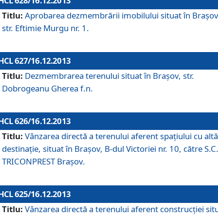
HCL 628/16.12.2013
Titlu:
Aprobarea dezmembrării imobilului situat în Braşov
str. Eftimie Murgu nr. 1.
HCL 627/16.12.2013
Titlu:
Dezmembrarea terenului situat în Braşov, str.
Dobrogeanu Gherea f.n.
HCL 626/16.12.2013
Titlu:
Vânzarea directă a terenului aferent spaţiului cu altă
destinaţie, situat în Braşov, B-dul Victoriei nr. 10, către S.C
TRICONPREST Braşov.
HCL 625/16.12.2013
Titlu:
Vânzarea directă a terenului aferent construcţiei sit