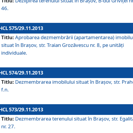
Titlu:
Dezlipirea terenului situat în Braşov, B-dul Griviţei nr
46.
HCL 575/29.11.2013
Titlu:
Aprobarea dezmembrării (apartamentarea) imobilu
situat în Braşov, str. Traian Grozăvescu nr. 8, pe unităţi
individuale.
HCL 574/29.11.2013
Titlu:
Dezmembrarea imobilului situat în Braşov, str. Pra
f.n.
HCL 573/29.11.2013
Titlu:
Dezmembrarea terenului situat în Braşov, str. Egalită
nr. 27.