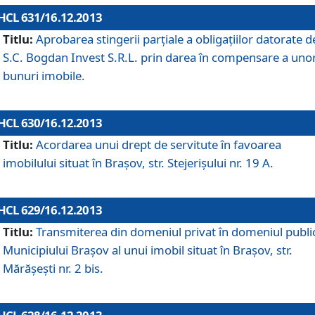
HCL 631/16.12.2013
Titlu:
Aprobarea stingerii parţiale a obligaţiilor datorate d
S.C. Bogdan Invest S.R.L. prin darea în compensare a uno
bunuri imobile.
HCL 630/16.12.2013
Titlu:
Acordarea unui drept de servitute în favoarea
imobilului situat în Braşov, str. Stejerişului nr. 19 A.
HCL 629/16.12.2013
Titlu:
Transmiterea din domeniul privat în domeniul public
Municipiului Braşov al unui imobil situat în Braşov, str.
Mărăşeşti nr. 2 bis.