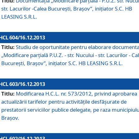
Titlu:
Documentaţia „Modificare parţială - P.U.Z. str. Nucul
str. Lacurilor -Calea Bucureşti, Braşov”, iniţiator S.C. HB
LEASING S.R.L.
HCL 604/16.12.2013
Titlu:
Studiu de oportunitate pentru elaborare documenta
„Modificare parţială P.U.Z. - str. Nucului - str. Lacurilor - Ca
Bucureşti, Braşov”, iniţiator S.C. HB LEASING S.R.L.
HCL 603/16.12.2013
Titlu:
Modificarea H.C.L. nr. 573/2012, privind aprobarea
actualizării tarifelor pentru activităţile desfăşurate de
prestatorii serviciilor publice delegate, pe raza municipiulu
Braşov.
HCL 602/16.12.2013