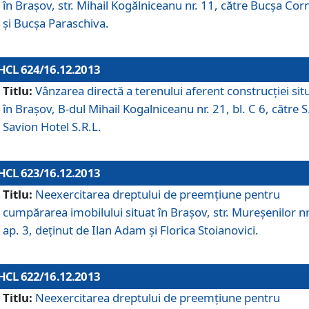
în Braşov, str. Mihail Kogălniceanu nr. 11, către Bucşa Cor
şi Bucşa Paraschiva.
HCL 624/16.12.2013
Titlu:
Vânzarea directă a terenului aferent construcţiei sit
în Braşov, B-dul Mihail Kogalniceanu nr. 21, bl. C 6, către S
Savion Hotel S.R.L.
HCL 623/16.12.2013
Titlu:
Neexercitarea dreptului de preemţiune pentru
cumpărarea imobilului situat în Braşov, str. Mureşenilor nr
ap. 3, deţinut de Ilan Adam şi Florica Stoianovici.
HCL 622/16.12.2013
Titlu:
Neexercitarea dreptului de preemţiune pentru