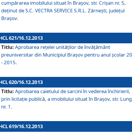
cumpărarea imobilului situat în Braşov, str. Crişan nr. 5,
deţinut de S.C. VECTRA SERVICE S.R.L. Zărneşti, judeţul
Braşov.
HCL 621/16.12.2013
Titlu:
Aprobarea reţelei unităţilor de învăţământ
preuniversitar din Municipiul Braşov pentru anul şcolar 2
- 2015.
HCL 620/16.12.2013
Titlu:
Aprobarea caietului de sarcini în vederea închirierii,
prin licitaţie publică, a imobilului situat în Braşov, str. Lun
nr. 1.
HCL 619/16.12.2013