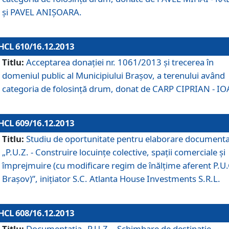
şi PAVEL ANIŞOARA.
HCL 610/16.12.2013
Titlu:
Acceptarea donaţiei nr. 1061/2013 şi trecerea în
domeniul public al Municipiului Braşov, a terenului având
categoria de folosinţă drum, donat de CARP CIPRIAN - IO
HCL 609/16.12.2013
Titlu:
Studiu de oportunitate pentru elaborare documenta
„P.U.Z. - Construire locuinţe colective, spaţii comerciale şi
împrejmuire (cu modificare regim de înălţime aferent P.U.
Braşov)”, iniţiator S.C. Atlanta House Investments S.R.L.
HCL 608/16.12.2013
Titlu:
Documentaţia „P.U.Z. - Schimbare de destinaţie,