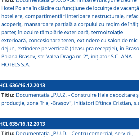
Hotel Poiana în clădire cu funcţiune de locuinţe de vacanţă
hoteliere, compartimentări interioare nestructurale, refa
acoperiş, mansardare parţială a corpului cu regim de înăl
parter, înlocuire tâmplărie exterioară, termoizolaţie
exterioară, concesionare teren, extindere cu salon de mic
dejun, extindere pe verticală (deasupra recepţiei), în Braşo
Poiana Braşov, str. Valea Dragă nr. 2”, iniţiator S.C. ANA
HOTELS S.A.
HCL 636/16.12.2013
Titlu:
Documentaţia „P.U.Z. - Construire Hale depozitare ş
producţie, zona Triaj -Braşov”, iniţiatori Eftinca Cristian, ş.
HCL 635/16.12.2013
Titlu:
Documentaţia „P.U.D. - Centru comercial, servicii,