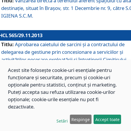
Titlu:
Vânzarea directă a terenului aferent spaţiului cu altă
destinaţie, situat în Braşov, str. 1 Decembrie nr. 9, către S.
IGIENA S.C.M.
HCL 565/29.11.2013
Titlu:
Aprobarea caietului de sarcini şi a contractului de
delegarea de gestiune prin concesionare a serviciilor şi
activităţilor necesare exploatării şi întreţinerii Cimitirului
Municipal Braşov situat în str. Dimitrie Anghel nr. 19.
Acest site folosește cookie-uri esențiale pentru
funcționare și securitate, precum și cookie-uri
opționale pentru statistici, conținut și marketing.
HCL 564/29.11.2013
Puteți accepta sau refuza utilizarea cookie-urilor
Titlu:
Completarea şi modificarea H.C.L. nr. 446/2013, pr
opționale; cookie-urile esențiale nu pot fi
care s-a aprobat studiul de fundamentare pentru
dezactivate.
concesionarea serviciilor de administrare a Cimitirului
Municipal Braşov.
Respinge
Accept toate
Setări