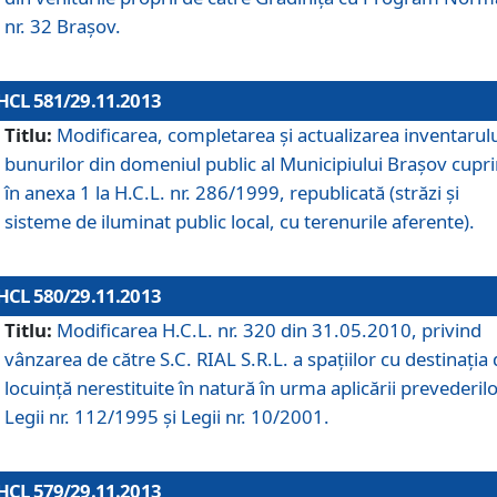
nr. 32 Braşov.
HCL 581/29.11.2013
Titlu:
Modificarea, completarea şi actualizarea inventarul
bunurilor din domeniul public al Municipiului Braşov cupr
în anexa 1 la H.C.L. nr. 286/1999, republicată (străzi şi
sisteme de iluminat public local, cu terenurile aferente).
HCL 580/29.11.2013
Titlu:
Modificarea H.C.L. nr. 320 din 31.05.2010, privind
vânzarea de către S.C. RIAL S.R.L. a spaţiilor cu destinaţia
locuinţă nerestituite în natură în urma aplicării prevederil
Legii nr. 112/1995 şi Legii nr. 10/2001.
HCL 579/29.11.2013