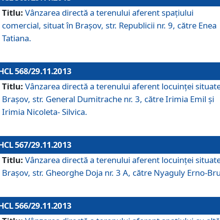
Titlu:
Vânzarea directă a terenului aferent spaţiului
comercial, situat în Braşov, str. Republicii nr. 9, către Enea
Tatiana.
HCL 568/29.11.2013
Titlu:
Vânzarea directă a terenului aferent locuinţei situate
Braşov, str. General Dumitrache nr. 3, către Irimia Emil şi
Irimia Nicoleta- Silvica.
HCL 567/29.11.2013
Titlu:
Vânzarea directă a terenului aferent locuinţei situate
Braşov, str. Gheorghe Doja nr. 3 A, către Nyaguly Erno-Br
HCL 566/29.11.2013