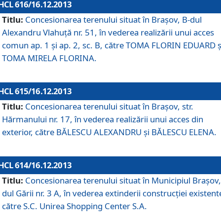
HCL 616/16.12.2013
Titlu:
Concesionarea terenului situat în Braşov, B-dul
Alexandru Vlahuţă nr. 51, în vederea realizării unui acces
comun ap. 1 şi ap. 2, sc. B, către TOMA FLORIN EDUARD ş
TOMA MIRELA FLORINA.
HCL 615/16.12.2013
Titlu:
Concesionarea terenului situat în Braşov, str.
Hărmanului nr. 17, în vederea realizării unui acces din
exterior, către BĂLESCU ALEXANDRU şi BĂLESCU ELENA.
HCL 614/16.12.2013
Titlu:
Concesionarea terenului situat în Municipiul Braşov,
dul Gării nr. 3 A, în vederea extinderii construcţiei existent
către S.C. Unirea Shopping Center S.A.