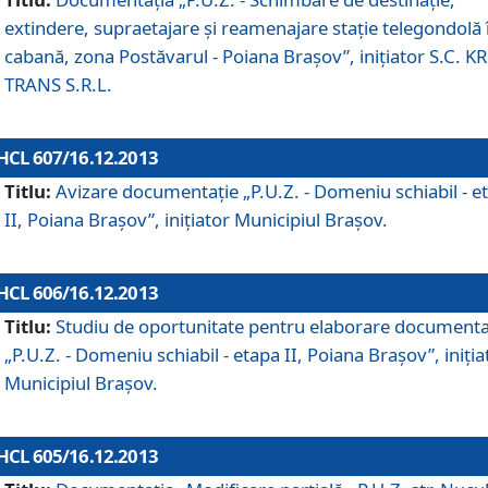
extindere, supraetajare şi reamenajare staţie telegondolă 
cabană, zona Postăvarul - Poiana Braşov”, iniţiator S.C. 
TRANS S.R.L.
HCL 607/16.12.2013
Titlu:
Avizare documentaţie „P.U.Z. - Domeniu schiabil - e
II, Poiana Braşov”, iniţiator Municipiul Braşov.
HCL 606/16.12.2013
Titlu:
Studiu de oportunitate pentru elaborare documenta
„P.U.Z. - Domeniu schiabil - etapa II, Poiana Braşov”, iniţia
Municipiul Braşov.
HCL 605/16.12.2013