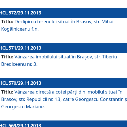
HCL 572/29.11.2013
Titlu:
Dezlipirea terenului situat în Braşov, str. Mihail
Kogălniceanu f.n.
HCL 571/29.11.2013
Titlu:
Vânzarea imobilului situat în Braşov, str. Tiberiu
Brediceanu nr. 3.
HCL 570/29.11.2013
Titlu:
Vânzarea directă a cotei părţi din imobilul situat în
Braşov, str. Republicii nr. 13, către Georgescu Constantin ş
Georgescu Mariane.
HCL 569/29.11.2013