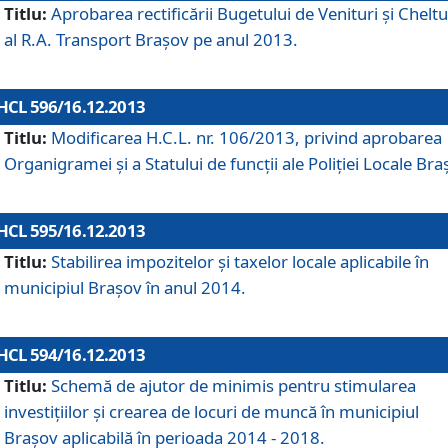
Titlu:
Aprobarea rectificării Bugetului de Venituri şi Cheltui
al R.A. Transport Braşov pe anul 2013.
HCL 596/16.12.2013
Titlu:
Modificarea H.C.L. nr. 106/2013, privind aprobarea
Organigramei şi a Statului de funcţii ale Poliţiei Locale Bra
HCL 595/16.12.2013
Titlu:
Stabilirea impozitelor şi taxelor locale aplicabile în
municipiul Braşov în anul 2014.
HCL 594/16.12.2013
Titlu:
Schemă de ajutor de minimis pentru stimularea
investiţiilor şi crearea de locuri de muncă în municipiul
Braşov aplicabilă în perioada 2014 - 2018.