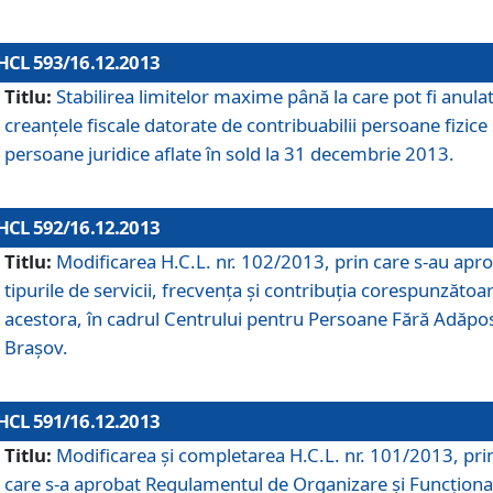
HCL 593/16.12.2013
Titlu:
Stabilirea limitelor maxime până la care pot fi anula
creanţele fiscale datorate de contribuabilii persoane fizice 
persoane juridice aflate în sold la 31 decembrie 2013.
HCL 592/16.12.2013
Titlu:
Modificarea H.C.L. nr. 102/2013, prin care s-au apr
tipurile de servicii, frecvenţa şi contribuţia corespunzătoa
acestora, în cadrul Centrului pentru Persoane Fără Adăpo
Braşov.
HCL 591/16.12.2013
Titlu:
Modificarea şi completarea H.C.L. nr. 101/2013, pri
care s-a aprobat Regulamentul de Organizare şi Funcţion