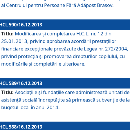
al Centrului pentru Persoane Fără Adăpost Braşov.
HCL 590/16.12.2013
Titlu:
Modificarea şi completarea H.C.L. nr. 12 din
25.01.2013, privind aprobarea acordării prestaţiilor
financiare excepţionale prevăzute de Legea nr. 272/2004,
privind protecţia şi promovarea drepturilor copilului, cu
modificările şi completările ulterioare.
HCL 589/16.12.2013
Titlu:
Asociaţiile şi fundaţiile care administrează unităţi de
asistenţă socială îndreptăţite să primească subvenţie de la
bugetul local în anul 2014.
HCL 588/16.12.2013