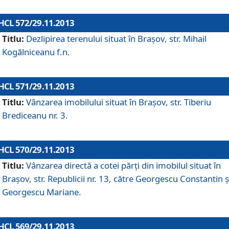
HCL 572/29.11.2013
Titlu:
Dezlipirea terenului situat în Braşov, str. Mihail
Kogălniceanu f.n.
HCL 571/29.11.2013
Titlu:
Vânzarea imobilului situat în Braşov, str. Tiberiu
Brediceanu nr. 3.
HCL 570/29.11.2013
Titlu:
Vânzarea directă a cotei părţi din imobilul situat în
Braşov, str. Republicii nr. 13, către Georgescu Constantin ş
Georgescu Mariane.
HCL 569/29.11.2013