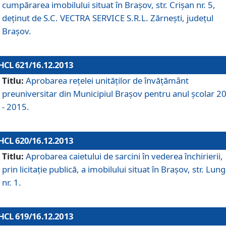
cumpărarea imobilului situat în Braşov, str. Crişan nr. 5,
deţinut de S.C. VECTRA SERVICE S.R.L. Zărneşti, judeţul
Braşov.
HCL 621/16.12.2013
Titlu:
Aprobarea reţelei unităţilor de învăţământ
preuniversitar din Municipiul Braşov pentru anul şcolar 2
- 2015.
HCL 620/16.12.2013
Titlu:
Aprobarea caietului de sarcini în vederea închirierii,
prin licitaţie publică, a imobilului situat în Braşov, str. Lun
nr. 1.
HCL 619/16.12.2013