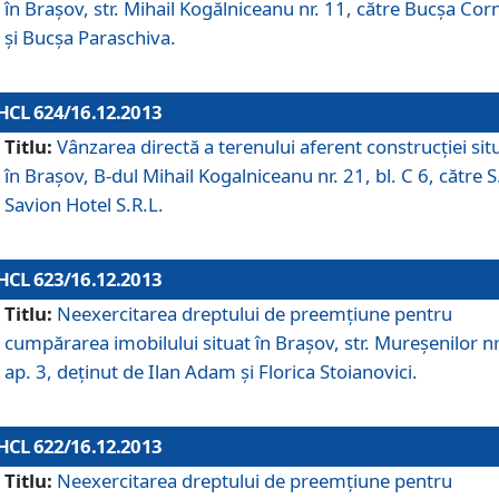
în Braşov, str. Mihail Kogălniceanu nr. 11, către Bucşa Cor
şi Bucşa Paraschiva.
HCL 624/16.12.2013
Titlu:
Vânzarea directă a terenului aferent construcţiei sit
în Braşov, B-dul Mihail Kogalniceanu nr. 21, bl. C 6, către S
Savion Hotel S.R.L.
HCL 623/16.12.2013
Titlu:
Neexercitarea dreptului de preemţiune pentru
cumpărarea imobilului situat în Braşov, str. Mureşenilor nr
ap. 3, deţinut de Ilan Adam şi Florica Stoianovici.
HCL 622/16.12.2013
Titlu:
Neexercitarea dreptului de preemţiune pentru