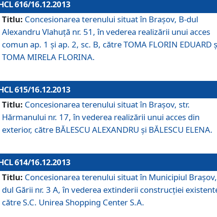
HCL 616/16.12.2013
Titlu:
Concesionarea terenului situat în Braşov, B-dul
Alexandru Vlahuţă nr. 51, în vederea realizării unui acces
comun ap. 1 şi ap. 2, sc. B, către TOMA FLORIN EDUARD ş
TOMA MIRELA FLORINA.
HCL 615/16.12.2013
Titlu:
Concesionarea terenului situat în Braşov, str.
Hărmanului nr. 17, în vederea realizării unui acces din
exterior, către BĂLESCU ALEXANDRU şi BĂLESCU ELENA.
HCL 614/16.12.2013
Titlu:
Concesionarea terenului situat în Municipiul Braşov,
dul Gării nr. 3 A, în vederea extinderii construcţiei existent
către S.C. Unirea Shopping Center S.A.