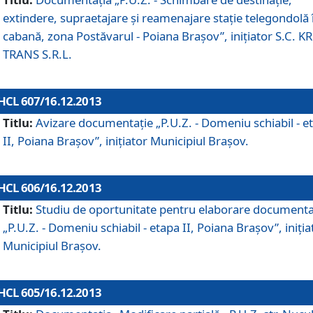
extindere, supraetajare şi reamenajare staţie telegondolă 
cabană, zona Postăvarul - Poiana Braşov”, iniţiator S.C. 
TRANS S.R.L.
HCL 607/16.12.2013
Titlu:
Avizare documentaţie „P.U.Z. - Domeniu schiabil - e
II, Poiana Braşov”, iniţiator Municipiul Braşov.
HCL 606/16.12.2013
Titlu:
Studiu de oportunitate pentru elaborare documenta
„P.U.Z. - Domeniu schiabil - etapa II, Poiana Braşov”, iniţia
Municipiul Braşov.
HCL 605/16.12.2013