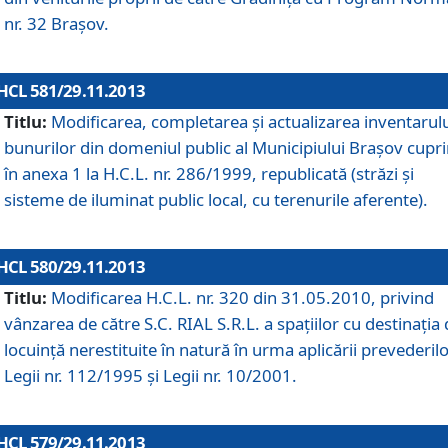
nr. 32 Braşov.
HCL 581/29.11.2013
Titlu:
Modificarea, completarea şi actualizarea inventarul
bunurilor din domeniul public al Municipiului Braşov cupr
în anexa 1 la H.C.L. nr. 286/1999, republicată (străzi şi
sisteme de iluminat public local, cu terenurile aferente).
HCL 580/29.11.2013
Titlu:
Modificarea H.C.L. nr. 320 din 31.05.2010, privind
vânzarea de către S.C. RIAL S.R.L. a spaţiilor cu destinaţia
locuinţă nerestituite în natură în urma aplicării prevederil
Legii nr. 112/1995 şi Legii nr. 10/2001.
HCL 579/29.11.2013