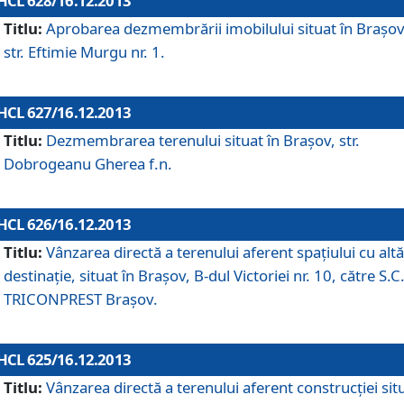
HCL 628/16.12.2013
Titlu:
Aprobarea dezmembrării imobilului situat în Braşov
str. Eftimie Murgu nr. 1.
HCL 627/16.12.2013
Titlu:
Dezmembrarea terenului situat în Braşov, str.
Dobrogeanu Gherea f.n.
HCL 626/16.12.2013
Titlu:
Vânzarea directă a terenului aferent spaţiului cu altă
destinaţie, situat în Braşov, B-dul Victoriei nr. 10, către S.C
TRICONPREST Braşov.
HCL 625/16.12.2013
Titlu:
Vânzarea directă a terenului aferent construcţiei sit