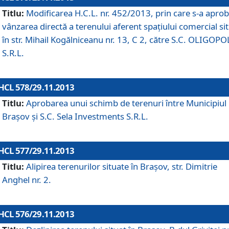
Titlu:
Modificarea H.C.L. nr. 452/2013, prin care s-a aprob
vânzarea directă a terenului aferent spaţiului comercial si
în str. Mihail Kogălniceanu nr. 13, C 2, către S.C. OLIGOPO
S.R.L.
HCL 578/29.11.2013
Titlu:
Aprobarea unui schimb de terenuri între Municipiul
Braşov şi S.C. Sela Investments S.R.L.
HCL 577/29.11.2013
Titlu:
Alipirea terenurilor situate în Braşov, str. Dimitrie
Anghel nr. 2.
HCL 576/29.11.2013