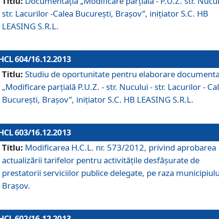
Titlu:
Documentaţia „Modificare parţială - P.U.Z. str. Nucul
str. Lacurilor -Calea Bucureşti, Braşov”, iniţiator S.C. HB
LEASING S.R.L.
HCL 604/16.12.2013
Titlu:
Studiu de oportunitate pentru elaborare documenta
„Modificare parţială P.U.Z. - str. Nucului - str. Lacurilor - Ca
Bucureşti, Braşov”, iniţiator S.C. HB LEASING S.R.L.
HCL 603/16.12.2013
Titlu:
Modificarea H.C.L. nr. 573/2012, privind aprobarea
actualizării tarifelor pentru activităţile desfăşurate de
prestatorii serviciilor publice delegate, pe raza municipiulu
Braşov.
HCL 602/16.12.2013