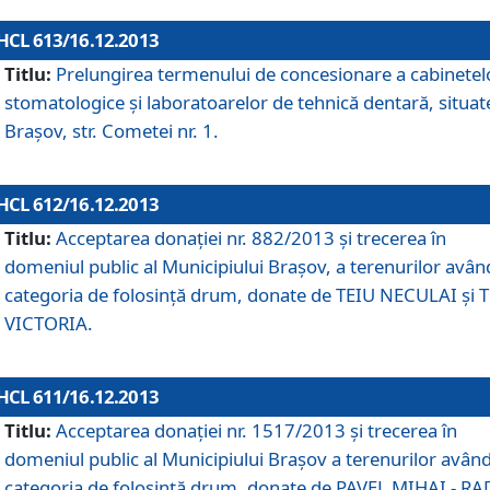
HCL 613/16.12.2013
Titlu:
Prelungirea termenului de concesionare a cabinetel
stomatologice şi laboratoarelor de tehnică dentară, situat
Braşov, str. Cometei nr. 1.
HCL 612/16.12.2013
Titlu:
Acceptarea donaţiei nr. 882/2013 şi trecerea în
domeniul public al Municipiului Braşov, a terenurilor avân
categoria de folosinţă drum, donate de TEIU NECULAI şi 
VICTORIA.
HCL 611/16.12.2013
Titlu:
Acceptarea donaţiei nr. 1517/2013 şi trecerea în
domeniul public al Municipiului Braşov a terenurilor avân
categoria de folosinţă drum, donate de PAVEL MIHAI - R