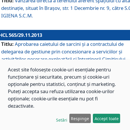
Titlu:
Vânzarea directă a terenului aferent spaţiului cu altă
destinaţie, situat în Braşov, str. 1 Decembrie nr. 9, către S.
IGIENA S.C.M.
HCL 565/29.11.2013
Titlu:
Aprobarea caietului de sarcini şi a contractului de
delegarea de gestiune prin concesionare a serviciilor şi
activităţilor necesare exploatării şi întreţinerii Cimitirului
Municipal Braşov situat în str. Dimitrie Anghel nr. 19.
Acest site folosește cookie-uri esențiale pentru
funcționare și securitate, precum și cookie-uri
opționale pentru statistici, conținut și marketing.
HCL 564/29.11.2013
Puteți accepta sau refuza utilizarea cookie-urilor
Titlu:
Completarea şi modificarea H.C.L. nr. 446/2013, pr
opționale; cookie-urile esențiale nu pot fi
care s-a aprobat studiul de fundamentare pentru
dezactivate.
concesionarea serviciilor de administrare a Cimitirului
Municipal Braşov.
Respinge
Accept toate
Setări