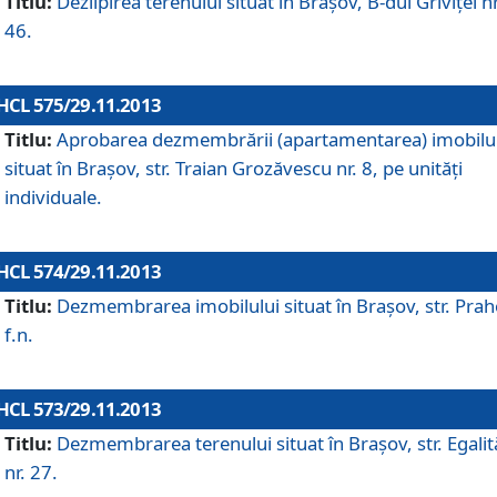
Titlu:
Dezlipirea terenului situat în Braşov, B-dul Griviţei nr
46.
HCL 575/29.11.2013
Titlu:
Aprobarea dezmembrării (apartamentarea) imobilu
situat în Braşov, str. Traian Grozăvescu nr. 8, pe unităţi
individuale.
HCL 574/29.11.2013
Titlu:
Dezmembrarea imobilului situat în Braşov, str. Pra
f.n.
HCL 573/29.11.2013
Titlu:
Dezmembrarea terenului situat în Braşov, str. Egalită
nr. 27.