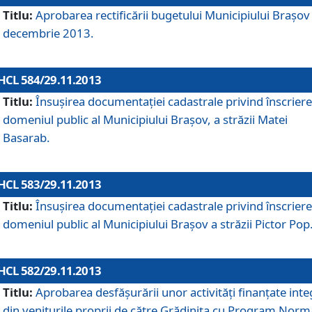
Titlu:
Aprobarea rectificării bugetului Municipiului Braşov 
decembrie 2013.
HCL 584/29.11.2013
Titlu:
Însuşirea documentaţiei cadastrale privind înscriere
domeniul public al Municipiului Braşov, a străzii Matei
Basarab.
HCL 583/29.11.2013
Titlu:
Însuşirea documentaţiei cadastrale privind înscriere
domeniul public al Municipiului Braşov a străzii Pictor Pop
HCL 582/29.11.2013
Titlu:
Aprobarea desfăşurării unor activităţi finanţate inte
din veniturile proprii de către Grădiniţa cu Program Norm