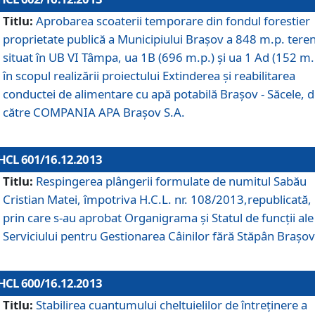
Titlu:
Aprobarea scoaterii temporare din fondul forestier
proprietate publică a Municipiului Braşov a 848 m.p. tere
situat în UB VI Tâmpa, ua 1B (696 m.p.) şi ua 1 Ad (152 m.
în scopul realizării proiectului Extinderea şi reabilitarea
conductei de alimentare cu apă potabilă Braşov - Săcele, 
către COMPANIA APA Braşov S.A.
HCL 601/16.12.2013
Titlu:
Respingerea plângerii formulate de numitul Sabău
Cristian Matei, împotriva H.C.L. nr. 108/2013,republicată,
prin care s-au aprobat Organigrama şi Statul de funcţii ale
Serviciului pentru Gestionarea Câinilor fără Stăpân Braşov
HCL 600/16.12.2013
Titlu:
Stabilirea cuantumului cheltuielilor de întreţinere a