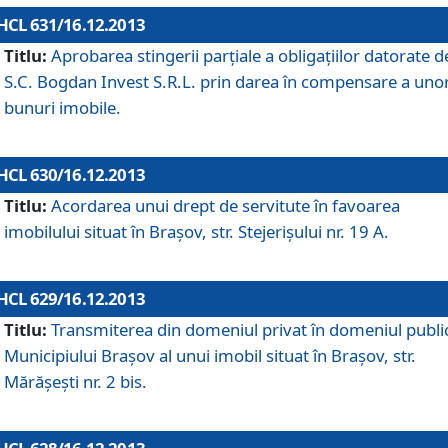
HCL 631/16.12.2013
Titlu:
Aprobarea stingerii parţiale a obligaţiilor datorate d
S.C. Bogdan Invest S.R.L. prin darea în compensare a uno
bunuri imobile.
HCL 630/16.12.2013
Titlu:
Acordarea unui drept de servitute în favoarea
imobilului situat în Braşov, str. Stejerişului nr. 19 A.
HCL 629/16.12.2013
Titlu:
Transmiterea din domeniul privat în domeniul public
Municipiului Braşov al unui imobil situat în Braşov, str.
Mărăşeşti nr. 2 bis.