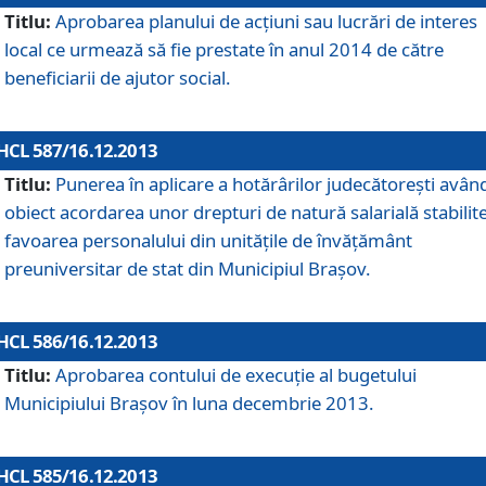
Titlu:
Aprobarea planului de acţiuni sau lucrări de interes
local ce urmează să fie prestate în anul 2014 de către
beneficiarii de ajutor social.
HCL 587/16.12.2013
Titlu:
Punerea în aplicare a hotărârilor judecătoreşti avân
obiect acordarea unor drepturi de natură salarială stabilite
favoarea personalului din unităţile de învăţământ
preuniversitar de stat din Municipiul Braşov.
HCL 586/16.12.2013
Titlu:
Aprobarea contului de execuţie al bugetului
Municipiului Braşov în luna decembrie 2013.
HCL 585/16.12.2013