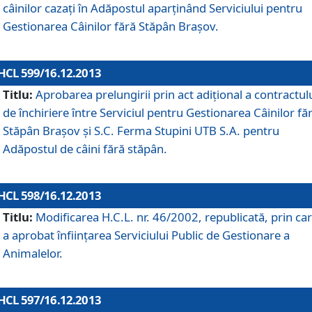
câinilor cazaţi în Adăpostul aparţinând Serviciului pentru
Gestionarea Câinilor fără Stăpân Braşov.
HCL 599/16.12.2013
Titlu:
Aprobarea prelungirii prin act adiţional a contractul
de închiriere între Serviciul pentru Gestionarea Câinilor fă
Stăpân Braşov şi S.C. Ferma Stupini UTB S.A. pentru
Adăpostul de câini fără stăpân.
HCL 598/16.12.2013
Titlu:
Modificarea H.C.L. nr. 46/2002, republicată, prin car
a aprobat înfiinţarea Serviciului Public de Gestionare a
Animalelor.
HCL 597/16.12.2013