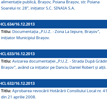
alimentaţie publică, Braşov, Poiana Braşov, str. Poiana
Soarelui nr. 28”, iniţiator S.C. SINAIA S.A.
HCL 634/16.12.2013
Titlu:
Documentaţia „P.U.Z. - Zona La Iepure, Braşov”,
iniţiator Municipiul Braşov.
HCL 633/16.12.2013
Titlu:
Avizarea documentaţiei „P.U.Z. - Strada După Grădin
Braşov”, având ca iniţiator pe Danciu Daniel Robert şi alţii.
HCL 632/16.12.2013
Titlu:
Aprobarea revocării Hotărârii Consiliului Local nr. 4
din 21 aprilie 2008.