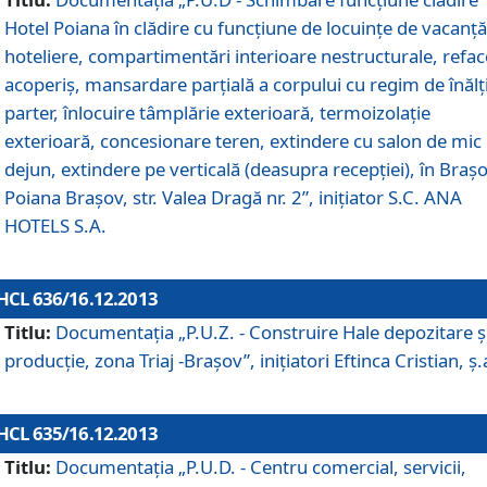
Hotel Poiana în clădire cu funcţiune de locuinţe de vacanţă
hoteliere, compartimentări interioare nestructurale, refa
acoperiş, mansardare parţială a corpului cu regim de înăl
parter, înlocuire tâmplărie exterioară, termoizolaţie
exterioară, concesionare teren, extindere cu salon de mic
dejun, extindere pe verticală (deasupra recepţiei), în Braşo
Poiana Braşov, str. Valea Dragă nr. 2”, iniţiator S.C. ANA
HOTELS S.A.
HCL 636/16.12.2013
Titlu:
Documentaţia „P.U.Z. - Construire Hale depozitare ş
producţie, zona Triaj -Braşov”, iniţiatori Eftinca Cristian, ş.
HCL 635/16.12.2013
Titlu:
Documentaţia „P.U.D. - Centru comercial, servicii,