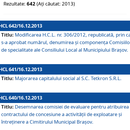
Rezultate:
642
(Ați căutat: 2013)
HCL 642/16.12.2013
Titlu:
Modificarea H.C.L. nr. 306/2012, republicată, prin c
s-a aprobat numărul, denumirea şi componenţa Comisiilo
de specialitate ale Consiliului Local al Municipiului Braşov.
HCL 641/16.12.2013
Titlu:
Majorarea capitalului social al S.C. Tetkron S.R.L.
HCL 640/16.12.2013
Titlu:
Desemnarea comisiei de evaluare pentru atribuirea
contractului de concesiune a activităţii de exploatare şi
întreţinere a Cimitirului Municipal Braşov.