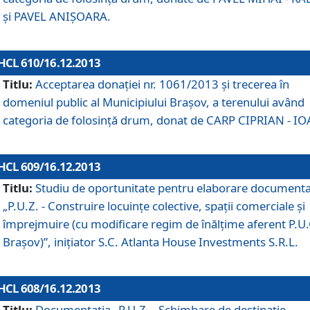
şi PAVEL ANIŞOARA.
HCL 610/16.12.2013
Titlu:
Acceptarea donaţiei nr. 1061/2013 şi trecerea în
domeniul public al Municipiului Braşov, a terenului având
categoria de folosinţă drum, donat de CARP CIPRIAN - IO
HCL 609/16.12.2013
Titlu:
Studiu de oportunitate pentru elaborare documenta
„P.U.Z. - Construire locuinţe colective, spaţii comerciale şi
împrejmuire (cu modificare regim de înălţime aferent P.U.
Braşov)”, iniţiator S.C. Atlanta House Investments S.R.L.
HCL 608/16.12.2013
Titlu:
Documentaţia „P.U.Z. - Schimbare de destinaţie,