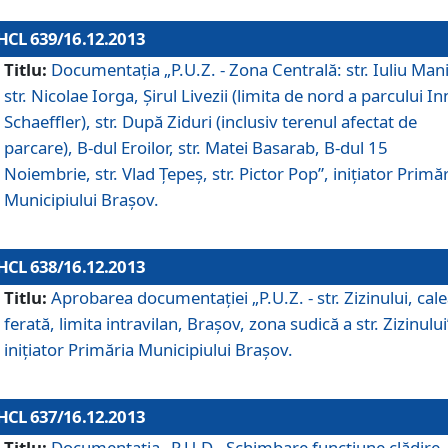
HCL 639/16.12.2013
Titlu:
Documentaţia „P.U.Z. - Zona Centrală: str. Iuliu Man
str. Nicolae Iorga, Şirul Livezii (limita de nord a parcului In
Schaeffler), str. După Ziduri (inclusiv terenul afectat de
parcare), B-dul Eroilor, str. Matei Basarab, B-dul 15
Noiembrie, str. Vlad Ţepeş, str. Pictor Pop”, iniţiator Primă
Municipiului Braşov.
HCL 638/16.12.2013
Titlu:
Aprobarea documentaţiei „P.U.Z. - str. Zizinului, cal
ferată, limita intravilan, Braşov, zona sudică a str. Zizinului
iniţiator Primăria Municipiului Braşov.
HCL 637/16.12.2013
Titlu:
Documentaţia „P.U.D - Schimbare funcţiune clădire