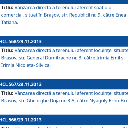
Titlu:
Vânzarea directă a terenului aferent spaţiului
comercial, situat în Braşov, str. Republicii nr. 9, către Enea
Tatiana.
HCL 568/29.11.2013
Titlu:
Vânzarea directă a terenului aferent locuinţei situate
Braşov, str. General Dumitrache nr. 3, către Irimia Emil şi
Irimia Nicoleta- Silvica.
HCL 567/29.11.2013
Titlu:
Vânzarea directă a terenului aferent locuinţei situate
Braşov, str. Gheorghe Doja nr. 3 A, către Nyaguly Erno-Br
HCL 566/29.11.2013