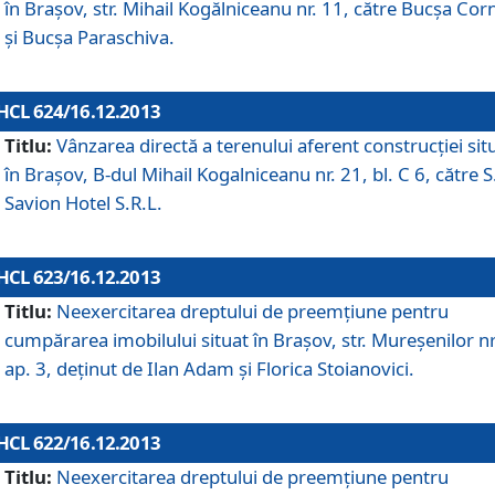
în Braşov, str. Mihail Kogălniceanu nr. 11, către Bucşa Cor
şi Bucşa Paraschiva.
HCL 624/16.12.2013
Titlu:
Vânzarea directă a terenului aferent construcţiei sit
în Braşov, B-dul Mihail Kogalniceanu nr. 21, bl. C 6, către S
Savion Hotel S.R.L.
HCL 623/16.12.2013
Titlu:
Neexercitarea dreptului de preemţiune pentru
cumpărarea imobilului situat în Braşov, str. Mureşenilor nr
ap. 3, deţinut de Ilan Adam şi Florica Stoianovici.
HCL 622/16.12.2013
Titlu:
Neexercitarea dreptului de preemţiune pentru