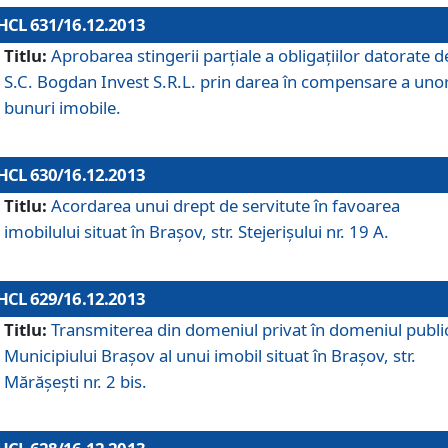
HCL 631/16.12.2013
Titlu:
Aprobarea stingerii parţiale a obligaţiilor datorate d
S.C. Bogdan Invest S.R.L. prin darea în compensare a uno
bunuri imobile.
HCL 630/16.12.2013
Titlu:
Acordarea unui drept de servitute în favoarea
imobilului situat în Braşov, str. Stejerişului nr. 19 A.
HCL 629/16.12.2013
Titlu:
Transmiterea din domeniul privat în domeniul public
Municipiului Braşov al unui imobil situat în Braşov, str.
Mărăşeşti nr. 2 bis.