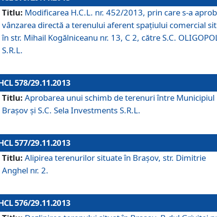
Titlu:
Modificarea H.C.L. nr. 452/2013, prin care s-a aprob
vânzarea directă a terenului aferent spaţiului comercial si
în str. Mihail Kogălniceanu nr. 13, C 2, către S.C. OLIGOPO
S.R.L.
HCL 578/29.11.2013
Titlu:
Aprobarea unui schimb de terenuri între Municipiul
Braşov şi S.C. Sela Investments S.R.L.
HCL 577/29.11.2013
Titlu:
Alipirea terenurilor situate în Braşov, str. Dimitrie
Anghel nr. 2.
HCL 576/29.11.2013