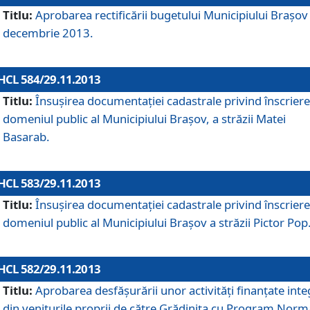
Titlu:
Aprobarea rectificării bugetului Municipiului Braşov 
decembrie 2013.
HCL 584/29.11.2013
Titlu:
Însuşirea documentaţiei cadastrale privind înscriere
domeniul public al Municipiului Braşov, a străzii Matei
Basarab.
HCL 583/29.11.2013
Titlu:
Însuşirea documentaţiei cadastrale privind înscriere
domeniul public al Municipiului Braşov a străzii Pictor Pop
HCL 582/29.11.2013
Titlu:
Aprobarea desfăşurării unor activităţi finanţate inte
din veniturile proprii de către Grădiniţa cu Program Norm