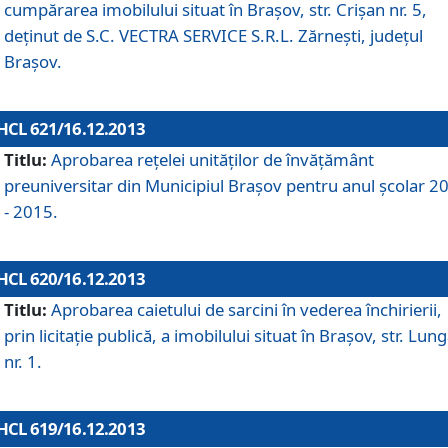
cumpărarea imobilului situat în Braşov, str. Crişan nr. 5,
deţinut de S.C. VECTRA SERVICE S.R.L. Zărneşti, judeţul
Braşov.
HCL 621/16.12.2013
Titlu:
Aprobarea reţelei unităţilor de învăţământ
preuniversitar din Municipiul Braşov pentru anul şcolar 2
- 2015.
HCL 620/16.12.2013
Titlu:
Aprobarea caietului de sarcini în vederea închirierii,
prin licitaţie publică, a imobilului situat în Braşov, str. Lun
nr. 1.
HCL 619/16.12.2013