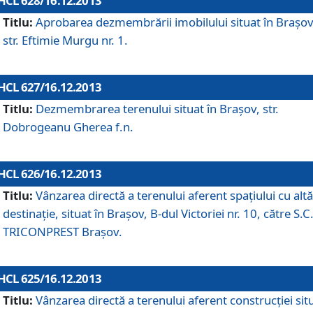
HCL 628/16.12.2013
Titlu:
Aprobarea dezmembrării imobilului situat în Braşov
str. Eftimie Murgu nr. 1.
HCL 627/16.12.2013
Titlu:
Dezmembrarea terenului situat în Braşov, str.
Dobrogeanu Gherea f.n.
HCL 626/16.12.2013
Titlu:
Vânzarea directă a terenului aferent spaţiului cu altă
destinaţie, situat în Braşov, B-dul Victoriei nr. 10, către S.C
TRICONPREST Braşov.
HCL 625/16.12.2013
Titlu:
Vânzarea directă a terenului aferent construcţiei sit