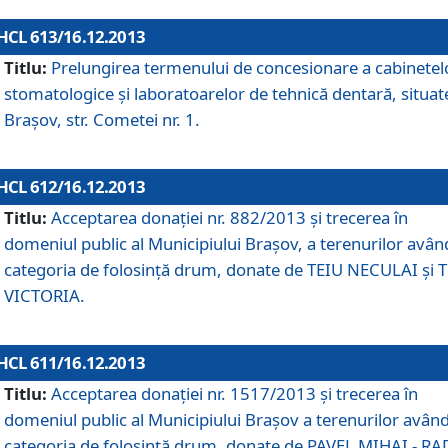
HCL 613/16.12.2013
Titlu:
Prelungirea termenului de concesionare a cabinetel
stomatologice şi laboratoarelor de tehnică dentară, situat
Braşov, str. Cometei nr. 1.
HCL 612/16.12.2013
Titlu:
Acceptarea donaţiei nr. 882/2013 şi trecerea în
domeniul public al Municipiului Braşov, a terenurilor avân
categoria de folosinţă drum, donate de TEIU NECULAI şi 
VICTORIA.
HCL 611/16.12.2013
Titlu:
Acceptarea donaţiei nr. 1517/2013 şi trecerea în
domeniul public al Municipiului Braşov a terenurilor avân
categoria de folosinţă drum, donate de PAVEL MIHAI - R