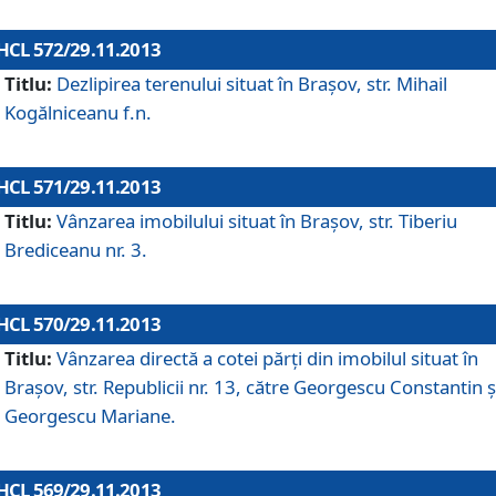
HCL 572/29.11.2013
Titlu:
Dezlipirea terenului situat în Braşov, str. Mihail
Kogălniceanu f.n.
HCL 571/29.11.2013
Titlu:
Vânzarea imobilului situat în Braşov, str. Tiberiu
Brediceanu nr. 3.
HCL 570/29.11.2013
Titlu:
Vânzarea directă a cotei părţi din imobilul situat în
Braşov, str. Republicii nr. 13, către Georgescu Constantin ş
Georgescu Mariane.
HCL 569/29.11.2013