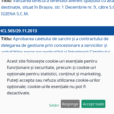
Titlu:
Vânzarea directă a terenului aferent spaţiului cu altă
destinaţie, situat în Braşov, str. 1 Decembrie nr. 9, către S.
IGIENA S.C.M.
HCL 565/29.11.2013
Titlu:
Aprobarea caietului de sarcini şi a contractului de
delegarea de gestiune prin concesionare a serviciilor şi
activităţilor necesare exploatării şi întreţinerii Cimitirului
Municipal Braşov situat în str. Dimitrie Anghel nr. 19.
Acest site folosește cookie-uri esențiale pentru
funcționare și securitate, precum și cookie-uri
opționale pentru statistici, conținut și marketing.
HCL 564/29.11.2013
Puteți accepta sau refuza utilizarea cookie-urilor
Titlu:
Completarea şi modificarea H.C.L. nr. 446/2013, pr
opționale; cookie-urile esențiale nu pot fi
care s-a aprobat studiul de fundamentare pentru
dezactivate.
concesionarea serviciilor de administrare a Cimitirului
Municipal Braşov.
Respinge
Accept toate
Setări