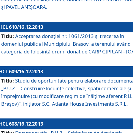
şi PAVEL ANIŞOARA.
HCL 610/16.12.2013
Titlu:
Acceptarea donaţiei nr. 1061/2013 şi trecerea în
domeniul public al Municipiului Braşov, a terenului având
categoria de folosinţă drum, donat de CARP CIPRIAN - IO
HCL 609/16.12.2013
Titlu:
Studiu de oportunitate pentru elaborare documenta
„P.U.Z. - Construire locuinţe colective, spaţii comerciale şi
împrejmuire (cu modificare regim de înălţime aferent P.U.
Braşov)”, iniţiator S.C. Atlanta House Investments S.R.L.
HCL 608/16.12.2013
Titlu:
Documentaţia „P.U.Z. - Schimbare de destinaţie,