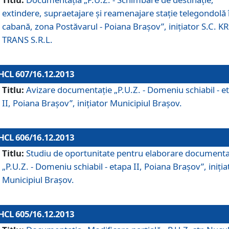
extindere, supraetajare şi reamenajare staţie telegondolă 
cabană, zona Postăvarul - Poiana Braşov”, iniţiator S.C. 
TRANS S.R.L.
HCL 607/16.12.2013
Titlu:
Avizare documentaţie „P.U.Z. - Domeniu schiabil - e
II, Poiana Braşov”, iniţiator Municipiul Braşov.
HCL 606/16.12.2013
Titlu:
Studiu de oportunitate pentru elaborare documenta
„P.U.Z. - Domeniu schiabil - etapa II, Poiana Braşov”, iniţia
Municipiul Braşov.
HCL 605/16.12.2013