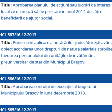
Titlu:
Aprobarea planului de acţiuni sau lucrări de interes
local ce urmează să fie prestate în anul 2014 de către
beneficiarii de ajutor social.
HCL 587/16.12.2013
Titlu:
Punerea în aplicare a hotărârilor judecătoreşti avân
obiect acordarea unor drepturi de natură salarială stabilite
favoarea personalului din unităţile de învăţământ
preuniversitar de stat din Municipiul Braşov.
HCL 586/16.12.2013
Titlu:
Aprobarea contului de execuţie al bugetului
Municipiului Braşov în luna decembrie 2013.
HCL 585/16.12.2013