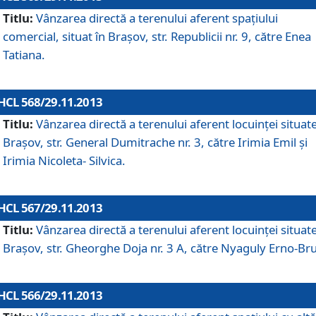
Titlu:
Vânzarea directă a terenului aferent spaţiului
comercial, situat în Braşov, str. Republicii nr. 9, către Enea
Tatiana.
HCL 568/29.11.2013
Titlu:
Vânzarea directă a terenului aferent locuinţei situate
Braşov, str. General Dumitrache nr. 3, către Irimia Emil şi
Irimia Nicoleta- Silvica.
HCL 567/29.11.2013
Titlu:
Vânzarea directă a terenului aferent locuinţei situate
Braşov, str. Gheorghe Doja nr. 3 A, către Nyaguly Erno-Br
HCL 566/29.11.2013