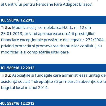
al Centrului pentru Persoane Fără Adăpost Braşov.
HCL 590/16.12.2013
Titlu:
Modificarea şi completarea H.C.L. nr. 12 din
25.01.2013, privind aprobarea acordării prestaţiilor
financiare excepţionale prevăzute de Legea nr. 272/2004,
privind protecţia şi promovarea drepturilor copilului, cu
modificările şi completările ulterioare.
HCL 589/16.12.2013
Titlu:
Asociaţiile şi fundaţiile care administrează unităţi de
asistenţă socială îndreptăţite să primească subvenţie de la
bugetul local în anul 2014.
HCL 588/16.12.2013