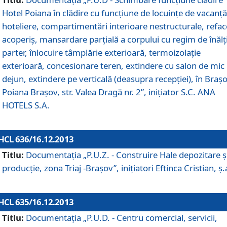
Hotel Poiana în clădire cu funcţiune de locuinţe de vacanţă
hoteliere, compartimentări interioare nestructurale, refa
acoperiş, mansardare parţială a corpului cu regim de înăl
parter, înlocuire tâmplărie exterioară, termoizolaţie
exterioară, concesionare teren, extindere cu salon de mic
dejun, extindere pe verticală (deasupra recepţiei), în Braşo
Poiana Braşov, str. Valea Dragă nr. 2”, iniţiator S.C. ANA
HOTELS S.A.
HCL 636/16.12.2013
Titlu:
Documentaţia „P.U.Z. - Construire Hale depozitare ş
producţie, zona Triaj -Braşov”, iniţiatori Eftinca Cristian, ş.
HCL 635/16.12.2013
Titlu:
Documentaţia „P.U.D. - Centru comercial, servicii,