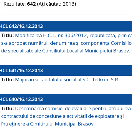
Rezultate:
642
(Ați căutat: 2013)
HCL 642/16.12.2013
Titlu:
Modificarea H.C.L. nr. 306/2012, republicată, prin c
s-a aprobat numărul, denumirea şi componenţa Comisiilo
de specialitate ale Consiliului Local al Municipiului Braşov.
HCL 641/16.12.2013
Titlu:
Majorarea capitalului social al S.C. Tetkron S.R.L.
HCL 640/16.12.2013
Titlu:
Desemnarea comisiei de evaluare pentru atribuirea
contractului de concesiune a activităţii de exploatare şi
întreţinere a Cimitirului Municipal Braşov.