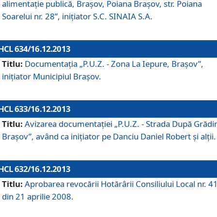
alimentaţie publică, Braşov, Poiana Braşov, str. Poiana
Soarelui nr. 28”, iniţiator S.C. SINAIA S.A.
HCL 634/16.12.2013
Titlu:
Documentaţia „P.U.Z. - Zona La Iepure, Braşov”,
iniţiator Municipiul Braşov.
HCL 633/16.12.2013
Titlu:
Avizarea documentaţiei „P.U.Z. - Strada După Grădin
Braşov”, având ca iniţiator pe Danciu Daniel Robert şi alţii.
HCL 632/16.12.2013
Titlu:
Aprobarea revocării Hotărârii Consiliului Local nr. 4
din 21 aprilie 2008.