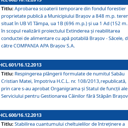
Titlu:
Aprobarea scoaterii temporare din fondul forestier
proprietate publică a Municipiului Braşov a 848 m.p. tere
situat în UB VI Tâmpa, ua 1B (696 m.p.) şi ua 1 Ad (152 m.
în scopul realizării proiectului Extinderea şi reabilitarea
conductei de alimentare cu apă potabilă Braşov - Săcele, 
către COMPANIA APA Braşov S.A.
HCL 601/16.12.2013
Titlu:
Respingerea plângerii formulate de numitul Sabău
Cristian Matei, împotriva H.C.L. nr. 108/2013,republicată,
prin care s-au aprobat Organigrama şi Statul de funcţii ale
Serviciului pentru Gestionarea Câinilor fără Stăpân Braşov
HCL 600/16.12.2013
Titlu:
Stabilirea cuantumului cheltuielilor de întreţinere a