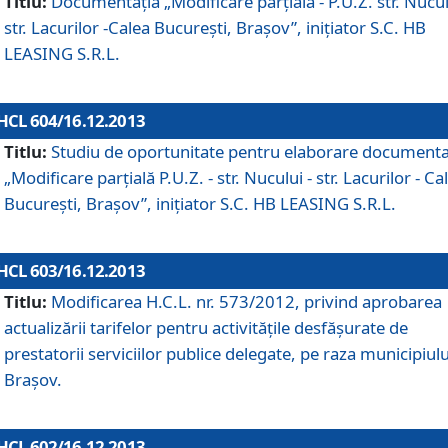
Titlu:
Documentaţia „Modificare parţială - P.U.Z. str. Nucul
str. Lacurilor -Calea Bucureşti, Braşov”, iniţiator S.C. HB
LEASING S.R.L.
HCL 604/16.12.2013
Titlu:
Studiu de oportunitate pentru elaborare documenta
„Modificare parţială P.U.Z. - str. Nucului - str. Lacurilor - Ca
Bucureşti, Braşov”, iniţiator S.C. HB LEASING S.R.L.
HCL 603/16.12.2013
Titlu:
Modificarea H.C.L. nr. 573/2012, privind aprobarea
actualizării tarifelor pentru activităţile desfăşurate de
prestatorii serviciilor publice delegate, pe raza municipiulu
Braşov.
HCL 602/16.12.2013