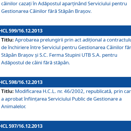
câinilor cazaţi în Adăpostul aparţinând Serviciului pentru
Gestionarea Câinilor fără Stăpân Braşov.
HCL 599/16.12.2013
Titlu:
Aprobarea prelungirii prin act adiţional a contractul
de închiriere între Serviciul pentru Gestionarea Câinilor fă
Stăpân Braşov şi S.C. Ferma Stupini UTB S.A. pentru
Adăpostul de câini fără stăpân.
HCL 598/16.12.2013
Titlu:
Modificarea H.C.L. nr. 46/2002, republicată, prin car
a aprobat înfiinţarea Serviciului Public de Gestionare a
Animalelor.
HCL 597/16.12.2013