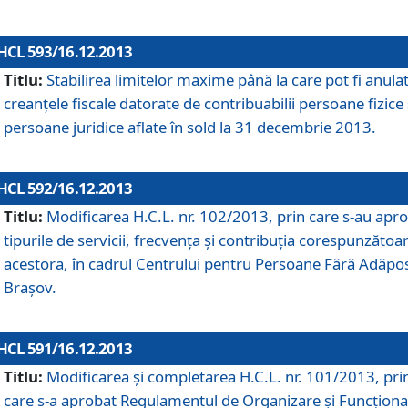
HCL 593/16.12.2013
Titlu:
Stabilirea limitelor maxime până la care pot fi anula
creanţele fiscale datorate de contribuabilii persoane fizice 
persoane juridice aflate în sold la 31 decembrie 2013.
HCL 592/16.12.2013
Titlu:
Modificarea H.C.L. nr. 102/2013, prin care s-au apr
tipurile de servicii, frecvenţa şi contribuţia corespunzătoa
acestora, în cadrul Centrului pentru Persoane Fără Adăpo
Braşov.
HCL 591/16.12.2013
Titlu:
Modificarea şi completarea H.C.L. nr. 101/2013, pri
care s-a aprobat Regulamentul de Organizare şi Funcţion