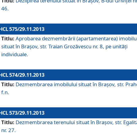
Titlu:
Dezlipirea terenului situat în Braşov, B-dul Griviţei nr
46.
HCL 575/29.11.2013
Titlu:
Aprobarea dezmembrării (apartamentarea) imobilu
situat în Braşov, str. Traian Grozăvescu nr. 8, pe unităţi
individuale.
HCL 574/29.11.2013
Titlu:
Dezmembrarea imobilului situat în Braşov, str. Pra
f.n.
HCL 573/29.11.2013
Titlu:
Dezmembrarea terenului situat în Braşov, str. Egalită
nr. 27.