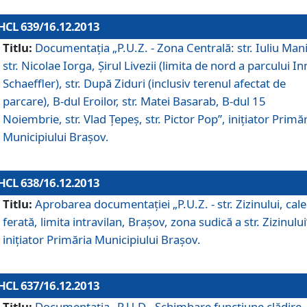
HCL 639/16.12.2013
Titlu:
Documentaţia „P.U.Z. - Zona Centrală: str. Iuliu Man
str. Nicolae Iorga, Şirul Livezii (limita de nord a parcului In
Schaeffler), str. După Ziduri (inclusiv terenul afectat de
parcare), B-dul Eroilor, str. Matei Basarab, B-dul 15
Noiembrie, str. Vlad Ţepeş, str. Pictor Pop”, iniţiator Primă
Municipiului Braşov.
HCL 638/16.12.2013
Titlu:
Aprobarea documentaţiei „P.U.Z. - str. Zizinului, cal
ferată, limita intravilan, Braşov, zona sudică a str. Zizinului
iniţiator Primăria Municipiului Braşov.
HCL 637/16.12.2013
Titlu:
Documentaţia „P.U.D - Schimbare funcţiune clădire