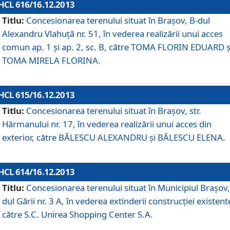
HCL 616/16.12.2013
Titlu:
Concesionarea terenului situat în Braşov, B-dul
Alexandru Vlahuţă nr. 51, în vederea realizării unui acces
comun ap. 1 şi ap. 2, sc. B, către TOMA FLORIN EDUARD ş
TOMA MIRELA FLORINA.
HCL 615/16.12.2013
Titlu:
Concesionarea terenului situat în Braşov, str.
Hărmanului nr. 17, în vederea realizării unui acces din
exterior, către BĂLESCU ALEXANDRU şi BĂLESCU ELENA.
HCL 614/16.12.2013
Titlu:
Concesionarea terenului situat în Municipiul Braşov,
dul Gării nr. 3 A, în vederea extinderii construcţiei existent
către S.C. Unirea Shopping Center S.A.