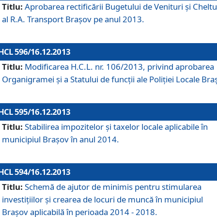
Titlu:
Aprobarea rectificării Bugetului de Venituri şi Cheltui
al R.A. Transport Braşov pe anul 2013.
HCL 596/16.12.2013
Titlu:
Modificarea H.C.L. nr. 106/2013, privind aprobarea
Organigramei şi a Statului de funcţii ale Poliţiei Locale Bra
HCL 595/16.12.2013
Titlu:
Stabilirea impozitelor şi taxelor locale aplicabile în
municipiul Braşov în anul 2014.
HCL 594/16.12.2013
Titlu:
Schemă de ajutor de minimis pentru stimularea
investiţiilor şi crearea de locuri de muncă în municipiul
Braşov aplicabilă în perioada 2014 - 2018.