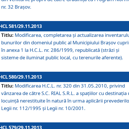
nr. 32 Braşov.
HCL 581/29.11.2013
Titlu:
Modificarea, completarea şi actualizarea inventarul
bunurilor din domeniul public al Municipiului Braşov cupr
în anexa 1 la H.C.L. nr. 286/1999, republicată (străzi şi
sisteme de iluminat public local, cu terenurile aferente).
HCL 580/29.11.2013
Titlu:
Modificarea H.C.L. nr. 320 din 31.05.2010, privind
vânzarea de către S.C. RIAL S.R.L. a spaţiilor cu destinaţia
locuinţă nerestituite în natură în urma aplicării prevederil
Legii nr. 112/1995 şi Legii nr. 10/2001.
HCL 579/29.11.2013