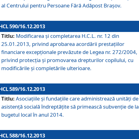
al Centrului pentru Persoane Fără Adăpost Braşov.
HCL 590/16.12.2013
Titlu:
Modificarea şi completarea H.C.L. nr. 12 din
25.01.2013, privind aprobarea acordării prestaţiilor
financiare excepţionale prevăzute de Legea nr. 272/2004,
privind protecţia şi promovarea drepturilor copilului, cu
modificările şi completările ulterioare.
HCL 589/16.12.2013
Titlu:
Asociaţiile şi fundaţiile care administrează unităţi de
asistenţă socială îndreptăţite să primească subvenţie de la
bugetul local în anul 2014.
HCL 588/16.12.2013