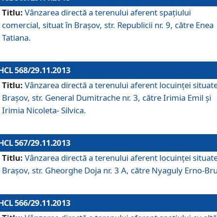
Titlu:
Vânzarea directă a terenului aferent spaţiului
comercial, situat în Braşov, str. Republicii nr. 9, către Enea
Tatiana.
HCL 568/29.11.2013
Titlu:
Vânzarea directă a terenului aferent locuinţei situate
Braşov, str. General Dumitrache nr. 3, către Irimia Emil şi
Irimia Nicoleta- Silvica.
HCL 567/29.11.2013
Titlu:
Vânzarea directă a terenului aferent locuinţei situate
Braşov, str. Gheorghe Doja nr. 3 A, către Nyaguly Erno-Br
HCL 566/29.11.2013