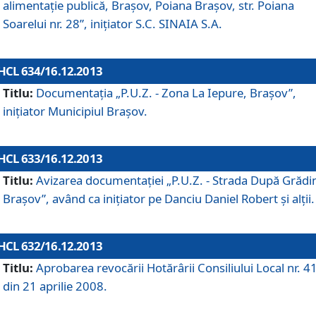
alimentaţie publică, Braşov, Poiana Braşov, str. Poiana
Soarelui nr. 28”, iniţiator S.C. SINAIA S.A.
HCL 634/16.12.2013
Titlu:
Documentaţia „P.U.Z. - Zona La Iepure, Braşov”,
iniţiator Municipiul Braşov.
HCL 633/16.12.2013
Titlu:
Avizarea documentaţiei „P.U.Z. - Strada După Grădin
Braşov”, având ca iniţiator pe Danciu Daniel Robert şi alţii.
HCL 632/16.12.2013
Titlu:
Aprobarea revocării Hotărârii Consiliului Local nr. 4
din 21 aprilie 2008.