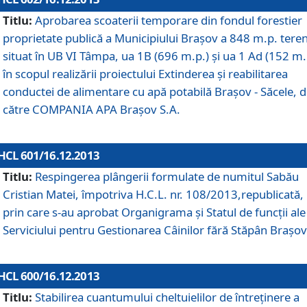
Titlu:
Aprobarea scoaterii temporare din fondul forestier
proprietate publică a Municipiului Braşov a 848 m.p. tere
situat în UB VI Tâmpa, ua 1B (696 m.p.) şi ua 1 Ad (152 m.
în scopul realizării proiectului Extinderea şi reabilitarea
conductei de alimentare cu apă potabilă Braşov - Săcele, 
către COMPANIA APA Braşov S.A.
HCL 601/16.12.2013
Titlu:
Respingerea plângerii formulate de numitul Sabău
Cristian Matei, împotriva H.C.L. nr. 108/2013,republicată,
prin care s-au aprobat Organigrama şi Statul de funcţii ale
Serviciului pentru Gestionarea Câinilor fără Stăpân Braşov
HCL 600/16.12.2013
Titlu:
Stabilirea cuantumului cheltuielilor de întreţinere a