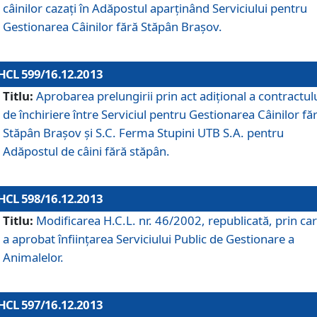
câinilor cazaţi în Adăpostul aparţinând Serviciului pentru
Gestionarea Câinilor fără Stăpân Braşov.
HCL 599/16.12.2013
Titlu:
Aprobarea prelungirii prin act adiţional a contractul
de închiriere între Serviciul pentru Gestionarea Câinilor fă
Stăpân Braşov şi S.C. Ferma Stupini UTB S.A. pentru
Adăpostul de câini fără stăpân.
HCL 598/16.12.2013
Titlu:
Modificarea H.C.L. nr. 46/2002, republicată, prin car
a aprobat înfiinţarea Serviciului Public de Gestionare a
Animalelor.
HCL 597/16.12.2013