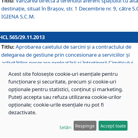
Titlu:
Vânzarea directă a terenului aferent spaţiului cu altă
destinaţie, situat în Braşov, str. 1 Decembrie nr. 9, către S.
IGIENA S.C.M.
HCL 565/29.11.2013
Titlu:
Aprobarea caietului de sarcini şi a contractului de
delegarea de gestiune prin concesionare a serviciilor şi
activităţilor necesare exploatării şi întreţinerii Cimitirului
Municipal Braşov situat în str. Dimitrie Anghel nr. 19.
Acest site folosește cookie-uri esențiale pentru
funcționare și securitate, precum și cookie-uri
opționale pentru statistici, conținut și marketing.
HCL 564/29.11.2013
Puteți accepta sau refuza utilizarea cookie-urilor
Titlu:
Completarea şi modificarea H.C.L. nr. 446/2013, pr
opționale; cookie-urile esențiale nu pot fi
care s-a aprobat studiul de fundamentare pentru
dezactivate.
concesionarea serviciilor de administrare a Cimitirului
Municipal Braşov.
Respinge
Accept toate
Setări