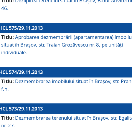
Titlu:
Dezlipirea terenului situat în Braşov, B-dul Griviţei nr
46.
HCL 575/29.11.2013
Titlu:
Aprobarea dezmembrării (apartamentarea) imobilu
situat în Braşov, str. Traian Grozăvescu nr. 8, pe unităţi
individuale.
HCL 574/29.11.2013
Titlu:
Dezmembrarea imobilului situat în Braşov, str. Pra
f.n.
HCL 573/29.11.2013
Titlu:
Dezmembrarea terenului situat în Braşov, str. Egalită
nr. 27.