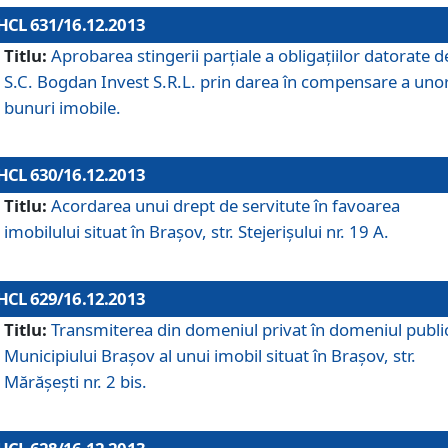
HCL 631/16.12.2013
Titlu:
Aprobarea stingerii parţiale a obligaţiilor datorate d
S.C. Bogdan Invest S.R.L. prin darea în compensare a uno
bunuri imobile.
HCL 630/16.12.2013
Titlu:
Acordarea unui drept de servitute în favoarea
imobilului situat în Braşov, str. Stejerişului nr. 19 A.
HCL 629/16.12.2013
Titlu:
Transmiterea din domeniul privat în domeniul public
Municipiului Braşov al unui imobil situat în Braşov, str.
Mărăşeşti nr. 2 bis.