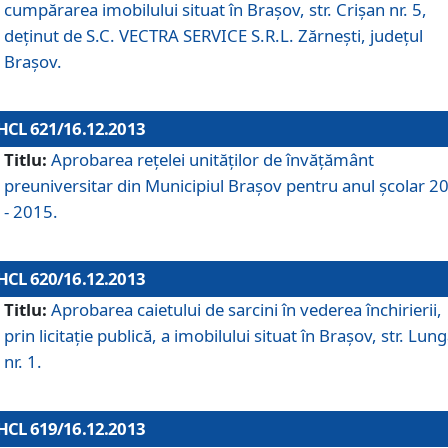
cumpărarea imobilului situat în Braşov, str. Crişan nr. 5,
deţinut de S.C. VECTRA SERVICE S.R.L. Zărneşti, judeţul
Braşov.
HCL 621/16.12.2013
Titlu:
Aprobarea reţelei unităţilor de învăţământ
preuniversitar din Municipiul Braşov pentru anul şcolar 2
- 2015.
HCL 620/16.12.2013
Titlu:
Aprobarea caietului de sarcini în vederea închirierii,
prin licitaţie publică, a imobilului situat în Braşov, str. Lun
nr. 1.
HCL 619/16.12.2013