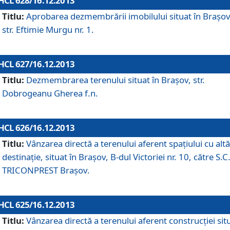
HCL 628/16.12.2013
Titlu:
Aprobarea dezmembrării imobilului situat în Braşov
str. Eftimie Murgu nr. 1.
HCL 627/16.12.2013
Titlu:
Dezmembrarea terenului situat în Braşov, str.
Dobrogeanu Gherea f.n.
HCL 626/16.12.2013
Titlu:
Vânzarea directă a terenului aferent spaţiului cu altă
destinaţie, situat în Braşov, B-dul Victoriei nr. 10, către S.C
TRICONPREST Braşov.
HCL 625/16.12.2013
Titlu:
Vânzarea directă a terenului aferent construcţiei sit