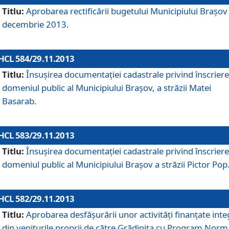
Titlu:
Aprobarea rectificării bugetului Municipiului Braşov 
decembrie 2013.
HCL 584/29.11.2013
Titlu:
Însuşirea documentaţiei cadastrale privind înscriere
domeniul public al Municipiului Braşov, a străzii Matei
Basarab.
HCL 583/29.11.2013
Titlu:
Însuşirea documentaţiei cadastrale privind înscriere
domeniul public al Municipiului Braşov a străzii Pictor Pop
HCL 582/29.11.2013
Titlu:
Aprobarea desfăşurării unor activităţi finanţate inte
din veniturile proprii de către Grădiniţa cu Program Norm