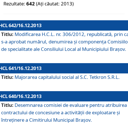
Rezultate:
642
(Ați căutat: 2013)
HCL 642/16.12.2013
Titlu:
Modificarea H.C.L. nr. 306/2012, republicată, prin c
s-a aprobat numărul, denumirea şi componenţa Comisiilo
de specialitate ale Consiliului Local al Municipiului Braşov.
HCL 641/16.12.2013
Titlu:
Majorarea capitalului social al S.C. Tetkron S.R.L.
HCL 640/16.12.2013
Titlu:
Desemnarea comisiei de evaluare pentru atribuirea
contractului de concesiune a activităţii de exploatare şi
întreţinere a Cimitirului Municipal Braşov.