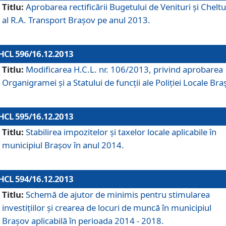
Titlu:
Aprobarea rectificării Bugetului de Venituri şi Cheltui
al R.A. Transport Braşov pe anul 2013.
HCL 596/16.12.2013
Titlu:
Modificarea H.C.L. nr. 106/2013, privind aprobarea
Organigramei şi a Statului de funcţii ale Poliţiei Locale Bra
HCL 595/16.12.2013
Titlu:
Stabilirea impozitelor şi taxelor locale aplicabile în
municipiul Braşov în anul 2014.
HCL 594/16.12.2013
Titlu:
Schemă de ajutor de minimis pentru stimularea
investiţiilor şi crearea de locuri de muncă în municipiul
Braşov aplicabilă în perioada 2014 - 2018.