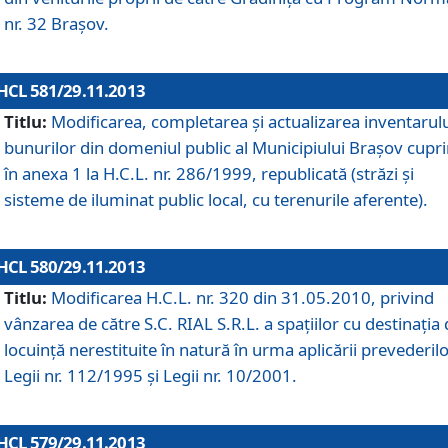
nr. 32 Braşov.
HCL 581/29.11.2013
Titlu:
Modificarea, completarea şi actualizarea inventarul
bunurilor din domeniul public al Municipiului Braşov cupr
în anexa 1 la H.C.L. nr. 286/1999, republicată (străzi şi
sisteme de iluminat public local, cu terenurile aferente).
HCL 580/29.11.2013
Titlu:
Modificarea H.C.L. nr. 320 din 31.05.2010, privind
vânzarea de către S.C. RIAL S.R.L. a spaţiilor cu destinaţia
locuinţă nerestituite în natură în urma aplicării prevederil
Legii nr. 112/1995 şi Legii nr. 10/2001.
HCL 579/29.11.2013