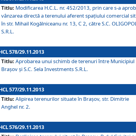
Titlu:
Modificarea H.C.L. nr. 452/2013, prin care s-a aprob
vânzarea directă a terenului aferent spaţiului comercial si
în str. Mihail Kogălniceanu nr. 13, C 2, către S.C. OLIGOPO
S.R.L.
HCL 578/29.11.2013
Titlu:
Aprobarea unui schimb de terenuri între Municipiul
Braşov şi S.C. Sela Investments S.R.L.
HCL 577/29.11.2013
Titlu:
Alipirea terenurilor situate în Braşov, str. Dimitrie
Anghel nr. 2.
HCL 576/29.11.2013