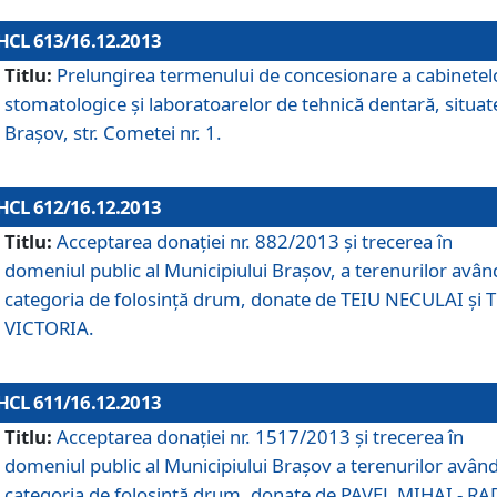
HCL 613/16.12.2013
Titlu:
Prelungirea termenului de concesionare a cabinetel
stomatologice şi laboratoarelor de tehnică dentară, situat
Braşov, str. Cometei nr. 1.
HCL 612/16.12.2013
Titlu:
Acceptarea donaţiei nr. 882/2013 şi trecerea în
domeniul public al Municipiului Braşov, a terenurilor avân
categoria de folosinţă drum, donate de TEIU NECULAI şi 
VICTORIA.
HCL 611/16.12.2013
Titlu:
Acceptarea donaţiei nr. 1517/2013 şi trecerea în
domeniul public al Municipiului Braşov a terenurilor avân
categoria de folosinţă drum, donate de PAVEL MIHAI - R