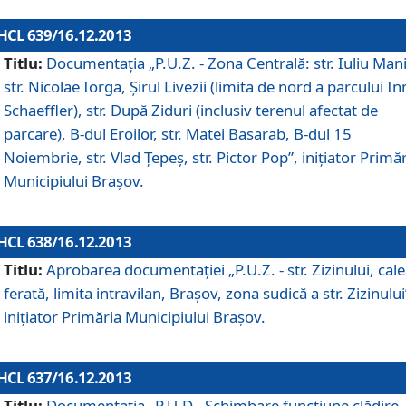
HCL 639/16.12.2013
Titlu:
Documentaţia „P.U.Z. - Zona Centrală: str. Iuliu Man
str. Nicolae Iorga, Şirul Livezii (limita de nord a parcului In
Schaeffler), str. După Ziduri (inclusiv terenul afectat de
parcare), B-dul Eroilor, str. Matei Basarab, B-dul 15
Noiembrie, str. Vlad Ţepeş, str. Pictor Pop”, iniţiator Primă
Municipiului Braşov.
HCL 638/16.12.2013
Titlu:
Aprobarea documentaţiei „P.U.Z. - str. Zizinului, cal
ferată, limita intravilan, Braşov, zona sudică a str. Zizinului
iniţiator Primăria Municipiului Braşov.
HCL 637/16.12.2013
Titlu:
Documentaţia „P.U.D - Schimbare funcţiune clădire