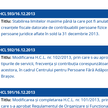
HCL 593/16.12.2013
Titlu:
Stabilirea limitelor maxime până la care pot fi anula
creanţele fiscale datorate de contribuabilii persoane fizice 
persoane juridice aflate în sold la 31 decembrie 2013.
HCL 592/16.12.2013
Titlu:
Modificarea H.C.L. nr. 102/2013, prin care s-au apr
tipurile de servicii, frecvenţa şi contribuţia corespunzătoa
acestora, în cadrul Centrului pentru Persoane Fără Adăpo
Braşov.
HCL 591/16.12.2013
Titlu:
Modificarea şi completarea H.C.L. nr. 101/2013, pri
care s-a aprobat Regulamentul de Organizare şi Funcţion