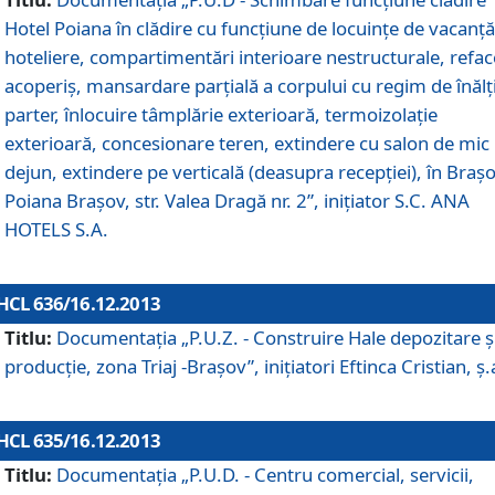
Hotel Poiana în clădire cu funcţiune de locuinţe de vacanţă
hoteliere, compartimentări interioare nestructurale, refa
acoperiş, mansardare parţială a corpului cu regim de înăl
parter, înlocuire tâmplărie exterioară, termoizolaţie
exterioară, concesionare teren, extindere cu salon de mic
dejun, extindere pe verticală (deasupra recepţiei), în Braşo
Poiana Braşov, str. Valea Dragă nr. 2”, iniţiator S.C. ANA
HOTELS S.A.
HCL 636/16.12.2013
Titlu:
Documentaţia „P.U.Z. - Construire Hale depozitare ş
producţie, zona Triaj -Braşov”, iniţiatori Eftinca Cristian, ş.
HCL 635/16.12.2013
Titlu:
Documentaţia „P.U.D. - Centru comercial, servicii,