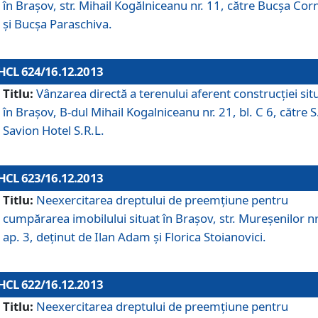
în Braşov, str. Mihail Kogălniceanu nr. 11, către Bucşa Cor
şi Bucşa Paraschiva.
HCL 624/16.12.2013
Titlu:
Vânzarea directă a terenului aferent construcţiei sit
în Braşov, B-dul Mihail Kogalniceanu nr. 21, bl. C 6, către S
Savion Hotel S.R.L.
HCL 623/16.12.2013
Titlu:
Neexercitarea dreptului de preemţiune pentru
cumpărarea imobilului situat în Braşov, str. Mureşenilor nr
ap. 3, deţinut de Ilan Adam şi Florica Stoianovici.
HCL 622/16.12.2013
Titlu:
Neexercitarea dreptului de preemţiune pentru