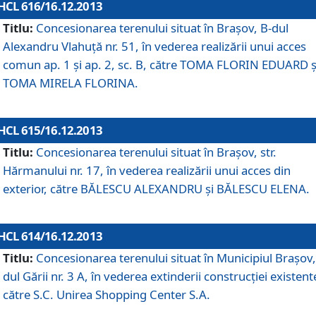
HCL 616/16.12.2013
Titlu:
Concesionarea terenului situat în Braşov, B-dul
Alexandru Vlahuţă nr. 51, în vederea realizării unui acces
comun ap. 1 şi ap. 2, sc. B, către TOMA FLORIN EDUARD ş
TOMA MIRELA FLORINA.
HCL 615/16.12.2013
Titlu:
Concesionarea terenului situat în Braşov, str.
Hărmanului nr. 17, în vederea realizării unui acces din
exterior, către BĂLESCU ALEXANDRU şi BĂLESCU ELENA.
HCL 614/16.12.2013
Titlu:
Concesionarea terenului situat în Municipiul Braşov,
dul Gării nr. 3 A, în vederea extinderii construcţiei existent
către S.C. Unirea Shopping Center S.A.