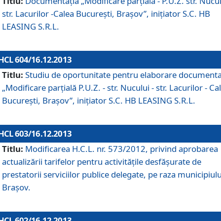
Titlu:
Documentaţia „Modificare parţială - P.U.Z. str. Nucul
str. Lacurilor -Calea Bucureşti, Braşov”, iniţiator S.C. HB
LEASING S.R.L.
HCL 604/16.12.2013
Titlu:
Studiu de oportunitate pentru elaborare documenta
„Modificare parţială P.U.Z. - str. Nucului - str. Lacurilor - Ca
Bucureşti, Braşov”, iniţiator S.C. HB LEASING S.R.L.
HCL 603/16.12.2013
Titlu:
Modificarea H.C.L. nr. 573/2012, privind aprobarea
actualizării tarifelor pentru activităţile desfăşurate de
prestatorii serviciilor publice delegate, pe raza municipiulu
Braşov.
HCL 602/16.12.2013