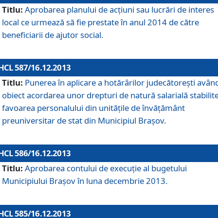
Titlu:
Aprobarea planului de acţiuni sau lucrări de interes
local ce urmează să fie prestate în anul 2014 de către
beneficiarii de ajutor social.
HCL 587/16.12.2013
Titlu:
Punerea în aplicare a hotărârilor judecătoreşti avân
obiect acordarea unor drepturi de natură salarială stabilite
favoarea personalului din unităţile de învăţământ
preuniversitar de stat din Municipiul Braşov.
HCL 586/16.12.2013
Titlu:
Aprobarea contului de execuţie al bugetului
Municipiului Braşov în luna decembrie 2013.
HCL 585/16.12.2013