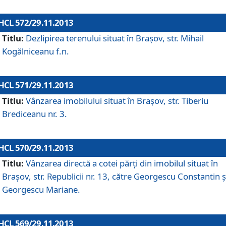
HCL 572/29.11.2013
Titlu:
Dezlipirea terenului situat în Braşov, str. Mihail
Kogălniceanu f.n.
HCL 571/29.11.2013
Titlu:
Vânzarea imobilului situat în Braşov, str. Tiberiu
Brediceanu nr. 3.
HCL 570/29.11.2013
Titlu:
Vânzarea directă a cotei părţi din imobilul situat în
Braşov, str. Republicii nr. 13, către Georgescu Constantin ş
Georgescu Mariane.
HCL 569/29.11.2013