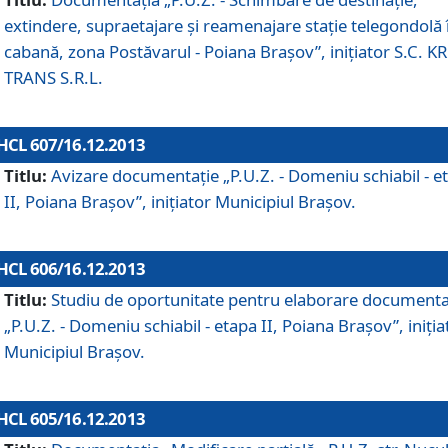
extindere, supraetajare şi reamenajare staţie telegondolă 
cabană, zona Postăvarul - Poiana Braşov”, iniţiator S.C. 
TRANS S.R.L.
HCL 607/16.12.2013
Titlu:
Avizare documentaţie „P.U.Z. - Domeniu schiabil - e
II, Poiana Braşov”, iniţiator Municipiul Braşov.
HCL 606/16.12.2013
Titlu:
Studiu de oportunitate pentru elaborare documenta
„P.U.Z. - Domeniu schiabil - etapa II, Poiana Braşov”, iniţia
Municipiul Braşov.
HCL 605/16.12.2013