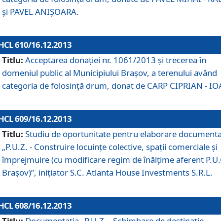
şi PAVEL ANIŞOARA.
HCL 610/16.12.2013
Titlu:
Acceptarea donaţiei nr. 1061/2013 şi trecerea în
domeniul public al Municipiului Braşov, a terenului având
categoria de folosinţă drum, donat de CARP CIPRIAN - IO
HCL 609/16.12.2013
Titlu:
Studiu de oportunitate pentru elaborare documenta
„P.U.Z. - Construire locuinţe colective, spaţii comerciale şi
împrejmuire (cu modificare regim de înălţime aferent P.U.
Braşov)”, iniţiator S.C. Atlanta House Investments S.R.L.
HCL 608/16.12.2013
Titlu:
Documentaţia „P.U.Z. - Schimbare de destinaţie,