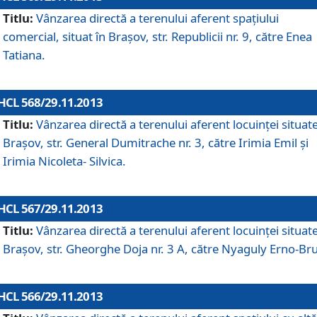
Titlu:
Vânzarea directă a terenului aferent spaţiului
comercial, situat în Braşov, str. Republicii nr. 9, către Enea
Tatiana.
HCL 568/29.11.2013
Titlu:
Vânzarea directă a terenului aferent locuinţei situate
Braşov, str. General Dumitrache nr. 3, către Irimia Emil şi
Irimia Nicoleta- Silvica.
HCL 567/29.11.2013
Titlu:
Vânzarea directă a terenului aferent locuinţei situate
Braşov, str. Gheorghe Doja nr. 3 A, către Nyaguly Erno-Br
HCL 566/29.11.2013