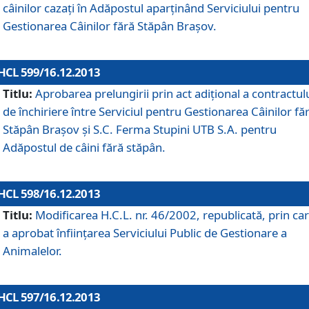
câinilor cazaţi în Adăpostul aparţinând Serviciului pentru
Gestionarea Câinilor fără Stăpân Braşov.
HCL 599/16.12.2013
Titlu:
Aprobarea prelungirii prin act adiţional a contractul
de închiriere între Serviciul pentru Gestionarea Câinilor fă
Stăpân Braşov şi S.C. Ferma Stupini UTB S.A. pentru
Adăpostul de câini fără stăpân.
HCL 598/16.12.2013
Titlu:
Modificarea H.C.L. nr. 46/2002, republicată, prin car
a aprobat înfiinţarea Serviciului Public de Gestionare a
Animalelor.
HCL 597/16.12.2013