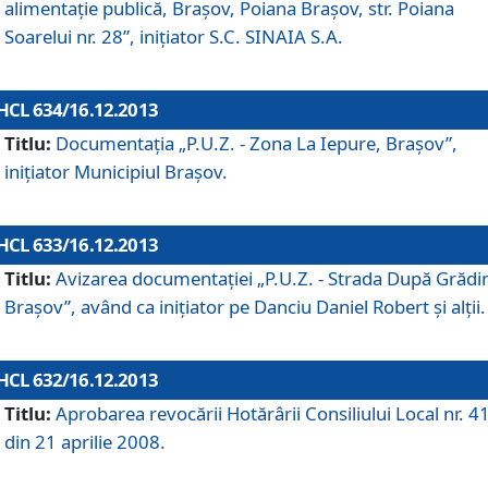
alimentaţie publică, Braşov, Poiana Braşov, str. Poiana
Soarelui nr. 28”, iniţiator S.C. SINAIA S.A.
HCL 634/16.12.2013
Titlu:
Documentaţia „P.U.Z. - Zona La Iepure, Braşov”,
iniţiator Municipiul Braşov.
HCL 633/16.12.2013
Titlu:
Avizarea documentaţiei „P.U.Z. - Strada După Grădin
Braşov”, având ca iniţiator pe Danciu Daniel Robert şi alţii.
HCL 632/16.12.2013
Titlu:
Aprobarea revocării Hotărârii Consiliului Local nr. 4
din 21 aprilie 2008.