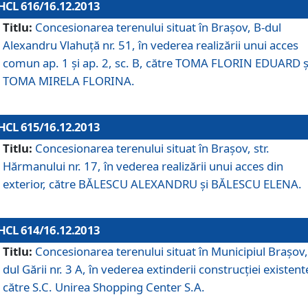
HCL 616/16.12.2013
Titlu:
Concesionarea terenului situat în Braşov, B-dul
Alexandru Vlahuţă nr. 51, în vederea realizării unui acces
comun ap. 1 şi ap. 2, sc. B, către TOMA FLORIN EDUARD ş
TOMA MIRELA FLORINA.
HCL 615/16.12.2013
Titlu:
Concesionarea terenului situat în Braşov, str.
Hărmanului nr. 17, în vederea realizării unui acces din
exterior, către BĂLESCU ALEXANDRU şi BĂLESCU ELENA.
HCL 614/16.12.2013
Titlu:
Concesionarea terenului situat în Municipiul Braşov,
dul Gării nr. 3 A, în vederea extinderii construcţiei existent
către S.C. Unirea Shopping Center S.A.