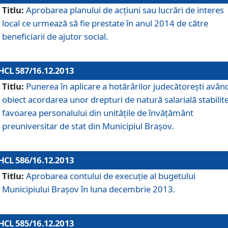
Titlu:
Aprobarea planului de acţiuni sau lucrări de interes
local ce urmează să fie prestate în anul 2014 de către
beneficiarii de ajutor social.
HCL 587/16.12.2013
Titlu:
Punerea în aplicare a hotărârilor judecătoreşti avân
obiect acordarea unor drepturi de natură salarială stabilite
favoarea personalului din unităţile de învăţământ
preuniversitar de stat din Municipiul Braşov.
HCL 586/16.12.2013
Titlu:
Aprobarea contului de execuţie al bugetului
Municipiului Braşov în luna decembrie 2013.
HCL 585/16.12.2013