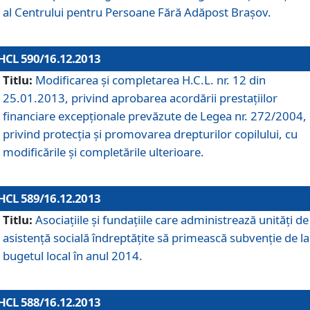
al Centrului pentru Persoane Fără Adăpost Braşov.
HCL 590/16.12.2013
Titlu:
Modificarea şi completarea H.C.L. nr. 12 din
25.01.2013, privind aprobarea acordării prestaţiilor
financiare excepţionale prevăzute de Legea nr. 272/2004,
privind protecţia şi promovarea drepturilor copilului, cu
modificările şi completările ulterioare.
HCL 589/16.12.2013
Titlu:
Asociaţiile şi fundaţiile care administrează unităţi de
asistenţă socială îndreptăţite să primească subvenţie de la
bugetul local în anul 2014.
HCL 588/16.12.2013