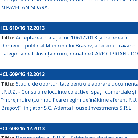
şi PAVEL ANIŞOARA.
HCL 610/16.12.2013
Titlu:
Acceptarea donaţiei nr. 1061/2013 şi trecerea în
domeniul public al Municipiului Braşov, a terenului având
categoria de folosinţă drum, donat de CARP CIPRIAN - IO
HCL 609/16.12.2013
Titlu:
Studiu de oportunitate pentru elaborare documenta
„P.U.Z. - Construire locuinţe colective, spaţii comerciale şi
împrejmuire (cu modificare regim de înălţime aferent P.U.
Braşov)”, iniţiator S.C. Atlanta House Investments S.R.L.
HCL 608/16.12.2013
Titlu:
Documentaţia „P.U.Z. - Schimbare de destinaţie,