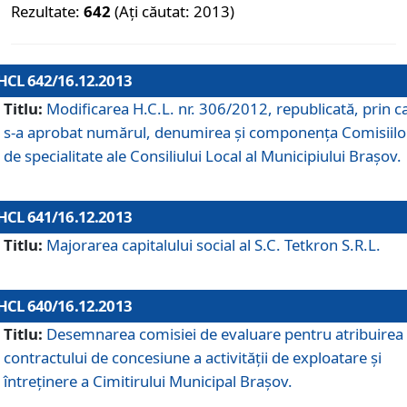
Rezultate:
642
(Ați căutat: 2013)
HCL 642/16.12.2013
Titlu:
Modificarea H.C.L. nr. 306/2012, republicată, prin c
s-a aprobat numărul, denumirea şi componenţa Comisiilo
de specialitate ale Consiliului Local al Municipiului Braşov.
HCL 641/16.12.2013
Titlu:
Majorarea capitalului social al S.C. Tetkron S.R.L.
HCL 640/16.12.2013
Titlu:
Desemnarea comisiei de evaluare pentru atribuirea
contractului de concesiune a activităţii de exploatare şi
întreţinere a Cimitirului Municipal Braşov.