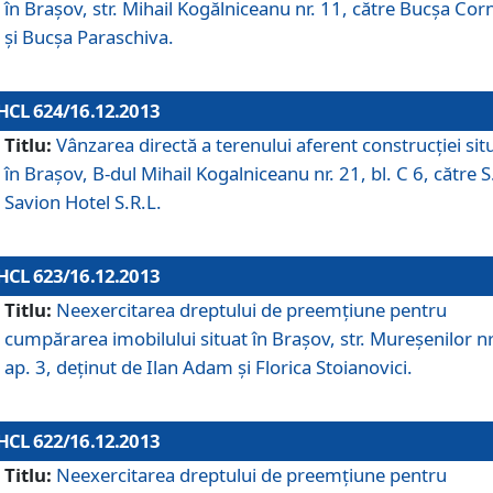
în Braşov, str. Mihail Kogălniceanu nr. 11, către Bucşa Cor
şi Bucşa Paraschiva.
HCL 624/16.12.2013
Titlu:
Vânzarea directă a terenului aferent construcţiei sit
în Braşov, B-dul Mihail Kogalniceanu nr. 21, bl. C 6, către S
Savion Hotel S.R.L.
HCL 623/16.12.2013
Titlu:
Neexercitarea dreptului de preemţiune pentru
cumpărarea imobilului situat în Braşov, str. Mureşenilor nr
ap. 3, deţinut de Ilan Adam şi Florica Stoianovici.
HCL 622/16.12.2013
Titlu:
Neexercitarea dreptului de preemţiune pentru