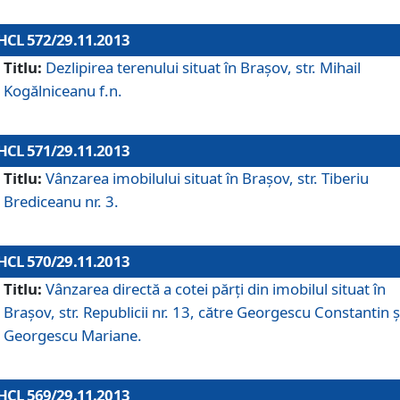
HCL 572/29.11.2013
Titlu:
Dezlipirea terenului situat în Braşov, str. Mihail
Kogălniceanu f.n.
HCL 571/29.11.2013
Titlu:
Vânzarea imobilului situat în Braşov, str. Tiberiu
Brediceanu nr. 3.
HCL 570/29.11.2013
Titlu:
Vânzarea directă a cotei părţi din imobilul situat în
Braşov, str. Republicii nr. 13, către Georgescu Constantin ş
Georgescu Mariane.
HCL 569/29.11.2013