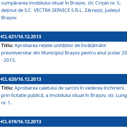
cumpărarea imobilului situat în Braşov, str. Crişan nr. 5,
deţinut de S.C. VECTRA SERVICE S.R.L. Zărneşti, judeţul
Braşov.
HCL 621/16.12.2013
Titlu:
Aprobarea reţelei unităţilor de învăţământ
preuniversitar din Municipiul Braşov pentru anul şcolar 2
- 2015.
HCL 620/16.12.2013
Titlu:
Aprobarea caietului de sarcini în vederea închirierii,
prin licitaţie publică, a imobilului situat în Braşov, str. Lun
nr. 1.
HCL 619/16.12.2013