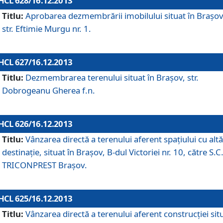
HCL 628/16.12.2013
Titlu:
Aprobarea dezmembrării imobilului situat în Braşov
str. Eftimie Murgu nr. 1.
HCL 627/16.12.2013
Titlu:
Dezmembrarea terenului situat în Braşov, str.
Dobrogeanu Gherea f.n.
HCL 626/16.12.2013
Titlu:
Vânzarea directă a terenului aferent spaţiului cu altă
destinaţie, situat în Braşov, B-dul Victoriei nr. 10, către S.C
TRICONPREST Braşov.
HCL 625/16.12.2013
Titlu:
Vânzarea directă a terenului aferent construcţiei sit