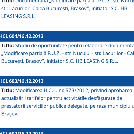
Titlu:
Documentaţia „Modificare parţială - P.U.Z. str. Nucul
str. Lacurilor -Calea Bucureşti, Braşov”, iniţiator S.C. HB
LEASING S.R.L.
HCL 604/16.12.2013
Titlu:
Studiu de oportunitate pentru elaborare documenta
„Modificare parţială P.U.Z. - str. Nucului - str. Lacurilor - Ca
Bucureşti, Braşov”, iniţiator S.C. HB LEASING S.R.L.
HCL 603/16.12.2013
Titlu:
Modificarea H.C.L. nr. 573/2012, privind aprobarea
actualizării tarifelor pentru activităţile desfăşurate de
prestatorii serviciilor publice delegate, pe raza municipiulu
Braşov.
HCL 602/16.12.2013