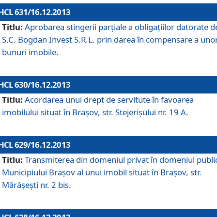
HCL 631/16.12.2013
Titlu:
Aprobarea stingerii parţiale a obligaţiilor datorate d
S.C. Bogdan Invest S.R.L. prin darea în compensare a uno
bunuri imobile.
HCL 630/16.12.2013
Titlu:
Acordarea unui drept de servitute în favoarea
imobilului situat în Braşov, str. Stejerişului nr. 19 A.
HCL 629/16.12.2013
Titlu:
Transmiterea din domeniul privat în domeniul public
Municipiului Braşov al unui imobil situat în Braşov, str.
Mărăşeşti nr. 2 bis.