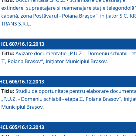
extindere, supraetajare şi reamenajare staţie telegondolă 
cabană, zona Postăvarul - Poiana Braşov”, iniţiator S.C. 
TRANS S.R.L.
HCL 607/16.12.2013
Titlu:
Avizare documentaţie „P.U.Z. - Domeniu schiabil - e
II, Poiana Braşov”, iniţiator Municipiul Braşov.
HCL 606/16.12.2013
Titlu:
Studiu de oportunitate pentru elaborare documenta
„P.U.Z. - Domeniu schiabil - etapa II, Poiana Braşov”, iniţia
Municipiul Braşov.
HCL 605/16.12.2013