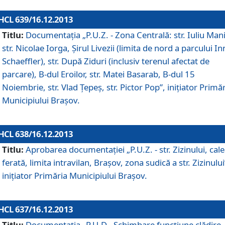
HCL 639/16.12.2013
Titlu:
Documentaţia „P.U.Z. - Zona Centrală: str. Iuliu Man
str. Nicolae Iorga, Şirul Livezii (limita de nord a parcului In
Schaeffler), str. După Ziduri (inclusiv terenul afectat de
parcare), B-dul Eroilor, str. Matei Basarab, B-dul 15
Noiembrie, str. Vlad Ţepeş, str. Pictor Pop”, iniţiator Primă
Municipiului Braşov.
HCL 638/16.12.2013
Titlu:
Aprobarea documentaţiei „P.U.Z. - str. Zizinului, cal
ferată, limita intravilan, Braşov, zona sudică a str. Zizinului
iniţiator Primăria Municipiului Braşov.
HCL 637/16.12.2013
Titlu:
Documentaţia „P.U.D - Schimbare funcţiune clădire