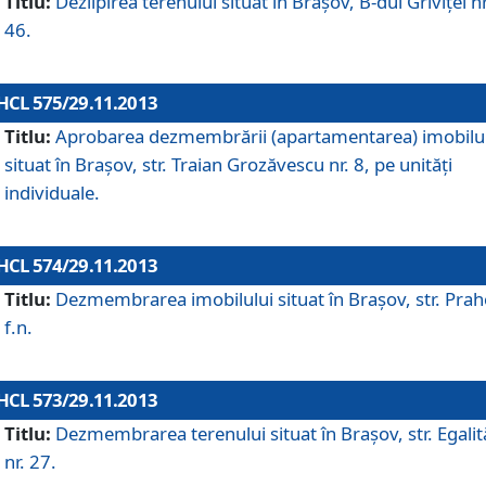
Titlu:
Dezlipirea terenului situat în Braşov, B-dul Griviţei nr
46.
HCL 575/29.11.2013
Titlu:
Aprobarea dezmembrării (apartamentarea) imobilu
situat în Braşov, str. Traian Grozăvescu nr. 8, pe unităţi
individuale.
HCL 574/29.11.2013
Titlu:
Dezmembrarea imobilului situat în Braşov, str. Pra
f.n.
HCL 573/29.11.2013
Titlu:
Dezmembrarea terenului situat în Braşov, str. Egalită
nr. 27.