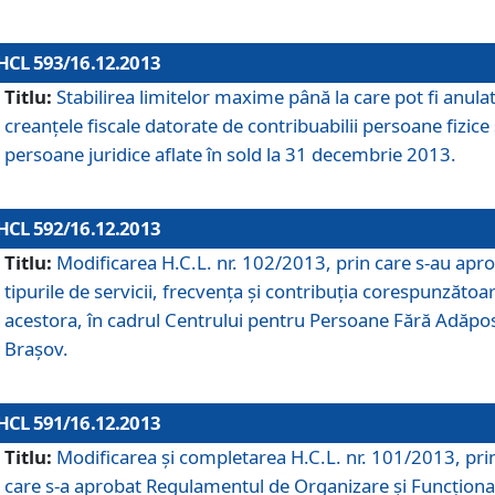
HCL 593/16.12.2013
Titlu:
Stabilirea limitelor maxime până la care pot fi anula
creanţele fiscale datorate de contribuabilii persoane fizice 
persoane juridice aflate în sold la 31 decembrie 2013.
HCL 592/16.12.2013
Titlu:
Modificarea H.C.L. nr. 102/2013, prin care s-au apr
tipurile de servicii, frecvenţa şi contribuţia corespunzătoa
acestora, în cadrul Centrului pentru Persoane Fără Adăpo
Braşov.
HCL 591/16.12.2013
Titlu:
Modificarea şi completarea H.C.L. nr. 101/2013, pri
care s-a aprobat Regulamentul de Organizare şi Funcţion