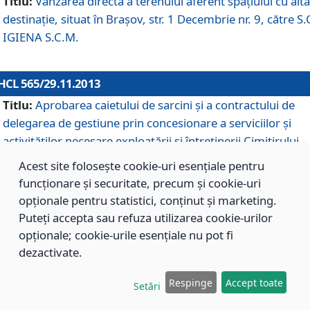
Titlu:
Vânzarea directă a terenului aferent spaţiului cu altă
destinaţie, situat în Braşov, str. 1 Decembrie nr. 9, către S.
IGIENA S.C.M.
HCL 565/29.11.2013
Titlu:
Aprobarea caietului de sarcini şi a contractului de
delegarea de gestiune prin concesionare a serviciilor şi
activităţilor necesare exploatării şi întreţinerii Cimitirului
Municipal Braşov situat în str. Dimitrie Anghel nr. 19.
Acest site folosește cookie-uri esențiale pentru
funcționare și securitate, precum și cookie-uri
opționale pentru statistici, conținut și marketing.
HCL 564/29.11.2013
Puteți accepta sau refuza utilizarea cookie-urilor
Titlu:
Completarea şi modificarea H.C.L. nr. 446/2013, pr
opționale; cookie-urile esențiale nu pot fi
care s-a aprobat studiul de fundamentare pentru
dezactivate.
concesionarea serviciilor de administrare a Cimitirului
Municipal Braşov.
Respinge
Accept toate
Setări