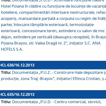
Hotel Poiana în clădire cu funcţiune de locuinţe de vacanţă
hoteliere, compartimentări interioare nestructurale, refa
acoperiş, mansardare parţială a corpului cu regim de înăl
parter, înlocuire tâmplărie exterioară, termoizolaţie
exterioară, concesionare teren, extindere cu salon de mic
dejun, extindere pe verticală (deasupra recepţiei), în Braşo
Poiana Braşov, str. Valea Dragă nr. 2”, iniţiator S.C. ANA
HOTELS S.A.
HCL 636/16.12.2013
Titlu:
Documentaţia „P.U.Z. - Construire Hale depozitare ş
producţie, zona Triaj -Braşov”, iniţiatori Eftinca Cristian, ş.
HCL 635/16.12.2013
Titlu:
Documentaţia „P.U.D. - Centru comercial, servicii,