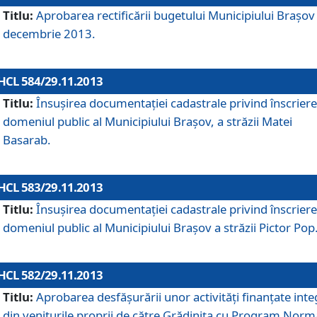
Titlu:
Aprobarea rectificării bugetului Municipiului Braşov 
decembrie 2013.
HCL 584/29.11.2013
Titlu:
Însuşirea documentaţiei cadastrale privind înscriere
domeniul public al Municipiului Braşov, a străzii Matei
Basarab.
HCL 583/29.11.2013
Titlu:
Însuşirea documentaţiei cadastrale privind înscriere
domeniul public al Municipiului Braşov a străzii Pictor Pop
HCL 582/29.11.2013
Titlu:
Aprobarea desfăşurării unor activităţi finanţate inte
din veniturile proprii de către Grădiniţa cu Program Norm