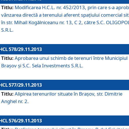
Titlu:
Modificarea H.C.L. nr. 452/2013, prin care s-a aprob
vânzarea directă a terenului aferent spaţiului comercial si
în str. Mihail Kogălniceanu nr. 13, C 2, către S.C. OLIGOPO
S.R.L.
HCL 578/29.11.2013
Titlu:
Aprobarea unui schimb de terenuri între Municipiul
Braşov şi S.C. Sela Investments S.R.L.
HCL 577/29.11.2013
Titlu:
Alipirea terenurilor situate în Braşov, str. Dimitrie
Anghel nr. 2.
HCL 576/29.11.2013