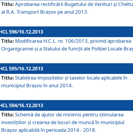
Titlu:
Aprobarea rectificării Bugetului de Venituri şi Cheltui
al R.A. Transport Braşov pe anul 2013.
HCL 596/16.12.2013
Titlu:
Modificarea H.C.L. nr. 106/2013, privind aprobarea
Organigramei şi a Statului de funcţii ale Poliţiei Locale Bra
HCL 595/16.12.2013
Titlu:
Stabilirea impozitelor şi taxelor locale aplicabile în
municipiul Braşov în anul 2014.
HCL 594/16.12.2013
Titlu:
Schemă de ajutor de minimis pentru stimularea
investiţiilor şi crearea de locuri de muncă în municipiul
Braşov aplicabilă în perioada 2014 - 2018.