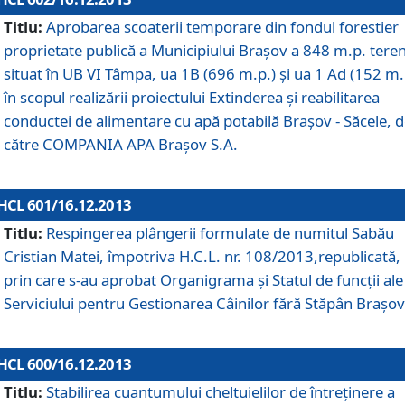
Titlu:
Aprobarea scoaterii temporare din fondul forestier
proprietate publică a Municipiului Braşov a 848 m.p. tere
situat în UB VI Tâmpa, ua 1B (696 m.p.) şi ua 1 Ad (152 m.
în scopul realizării proiectului Extinderea şi reabilitarea
conductei de alimentare cu apă potabilă Braşov - Săcele, 
către COMPANIA APA Braşov S.A.
HCL 601/16.12.2013
Titlu:
Respingerea plângerii formulate de numitul Sabău
Cristian Matei, împotriva H.C.L. nr. 108/2013,republicată,
prin care s-au aprobat Organigrama şi Statul de funcţii ale
Serviciului pentru Gestionarea Câinilor fără Stăpân Braşov
HCL 600/16.12.2013
Titlu:
Stabilirea cuantumului cheltuielilor de întreţinere a