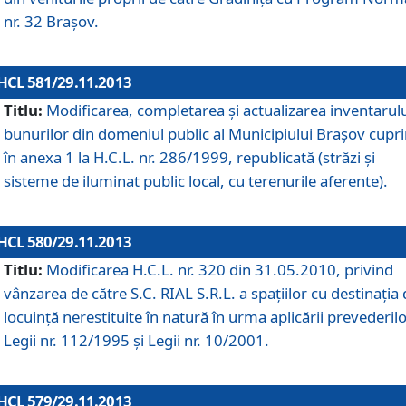
nr. 32 Braşov.
HCL 581/29.11.2013
Titlu:
Modificarea, completarea şi actualizarea inventarul
bunurilor din domeniul public al Municipiului Braşov cupr
în anexa 1 la H.C.L. nr. 286/1999, republicată (străzi şi
sisteme de iluminat public local, cu terenurile aferente).
HCL 580/29.11.2013
Titlu:
Modificarea H.C.L. nr. 320 din 31.05.2010, privind
vânzarea de către S.C. RIAL S.R.L. a spaţiilor cu destinaţia
locuinţă nerestituite în natură în urma aplicării prevederil
Legii nr. 112/1995 şi Legii nr. 10/2001.
HCL 579/29.11.2013