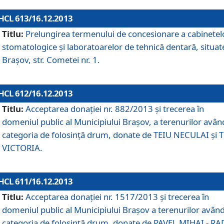
HCL 613/16.12.2013
Titlu:
Prelungirea termenului de concesionare a cabinetel
stomatologice şi laboratoarelor de tehnică dentară, situat
Braşov, str. Cometei nr. 1.
HCL 612/16.12.2013
Titlu:
Acceptarea donaţiei nr. 882/2013 şi trecerea în
domeniul public al Municipiului Braşov, a terenurilor avân
categoria de folosinţă drum, donate de TEIU NECULAI şi 
VICTORIA.
HCL 611/16.12.2013
Titlu:
Acceptarea donaţiei nr. 1517/2013 şi trecerea în
domeniul public al Municipiului Braşov a terenurilor avân
categoria de folosinţă drum, donate de PAVEL MIHAI - R