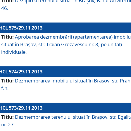
Titlu:
Dezlipirea terenului situat în Braşov, B-dul Griviţei nr
46.
HCL 575/29.11.2013
Titlu:
Aprobarea dezmembrării (apartamentarea) imobilu
situat în Braşov, str. Traian Grozăvescu nr. 8, pe unităţi
individuale.
HCL 574/29.11.2013
Titlu:
Dezmembrarea imobilului situat în Braşov, str. Pra
f.n.
HCL 573/29.11.2013
Titlu:
Dezmembrarea terenului situat în Braşov, str. Egalită
nr. 27.