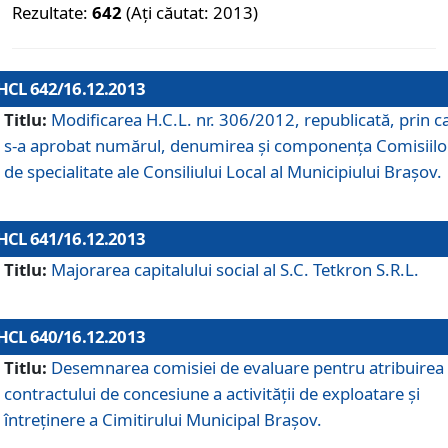
Rezultate:
642
(Ați căutat: 2013)
HCL 642/16.12.2013
Titlu:
Modificarea H.C.L. nr. 306/2012, republicată, prin c
s-a aprobat numărul, denumirea şi componenţa Comisiilo
de specialitate ale Consiliului Local al Municipiului Braşov.
HCL 641/16.12.2013
Titlu:
Majorarea capitalului social al S.C. Tetkron S.R.L.
HCL 640/16.12.2013
Titlu:
Desemnarea comisiei de evaluare pentru atribuirea
contractului de concesiune a activităţii de exploatare şi
întreţinere a Cimitirului Municipal Braşov.