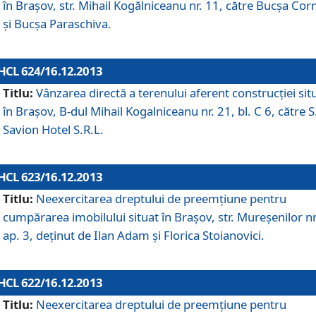
în Braşov, str. Mihail Kogălniceanu nr. 11, către Bucşa Cor
şi Bucşa Paraschiva.
HCL 624/16.12.2013
Titlu:
Vânzarea directă a terenului aferent construcţiei sit
în Braşov, B-dul Mihail Kogalniceanu nr. 21, bl. C 6, către S
Savion Hotel S.R.L.
HCL 623/16.12.2013
Titlu:
Neexercitarea dreptului de preemţiune pentru
cumpărarea imobilului situat în Braşov, str. Mureşenilor nr
ap. 3, deţinut de Ilan Adam şi Florica Stoianovici.
HCL 622/16.12.2013
Titlu:
Neexercitarea dreptului de preemţiune pentru