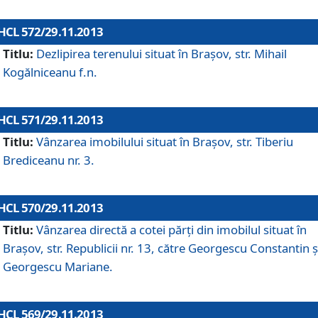
HCL 572/29.11.2013
Titlu:
Dezlipirea terenului situat în Braşov, str. Mihail
Kogălniceanu f.n.
HCL 571/29.11.2013
Titlu:
Vânzarea imobilului situat în Braşov, str. Tiberiu
Brediceanu nr. 3.
HCL 570/29.11.2013
Titlu:
Vânzarea directă a cotei părţi din imobilul situat în
Braşov, str. Republicii nr. 13, către Georgescu Constantin ş
Georgescu Mariane.
HCL 569/29.11.2013