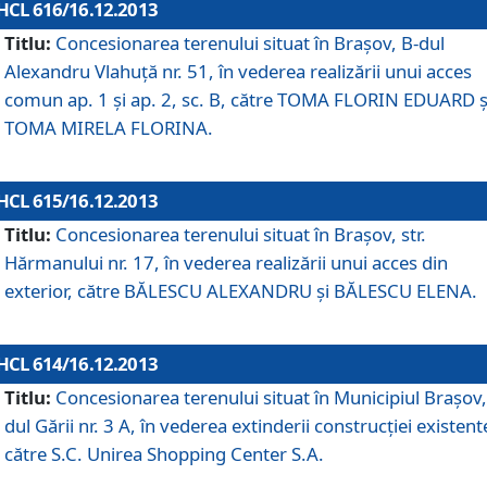
HCL 616/16.12.2013
Titlu:
Concesionarea terenului situat în Braşov, B-dul
Alexandru Vlahuţă nr. 51, în vederea realizării unui acces
comun ap. 1 şi ap. 2, sc. B, către TOMA FLORIN EDUARD ş
TOMA MIRELA FLORINA.
HCL 615/16.12.2013
Titlu:
Concesionarea terenului situat în Braşov, str.
Hărmanului nr. 17, în vederea realizării unui acces din
exterior, către BĂLESCU ALEXANDRU şi BĂLESCU ELENA.
HCL 614/16.12.2013
Titlu:
Concesionarea terenului situat în Municipiul Braşov,
dul Gării nr. 3 A, în vederea extinderii construcţiei existent
către S.C. Unirea Shopping Center S.A.