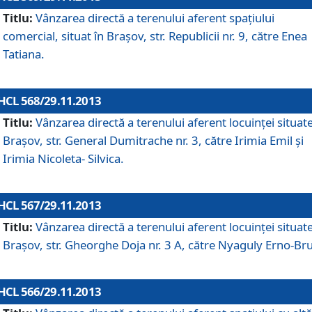
Titlu:
Vânzarea directă a terenului aferent spaţiului
comercial, situat în Braşov, str. Republicii nr. 9, către Enea
Tatiana.
HCL 568/29.11.2013
Titlu:
Vânzarea directă a terenului aferent locuinţei situate
Braşov, str. General Dumitrache nr. 3, către Irimia Emil şi
Irimia Nicoleta- Silvica.
HCL 567/29.11.2013
Titlu:
Vânzarea directă a terenului aferent locuinţei situate
Braşov, str. Gheorghe Doja nr. 3 A, către Nyaguly Erno-Br
HCL 566/29.11.2013