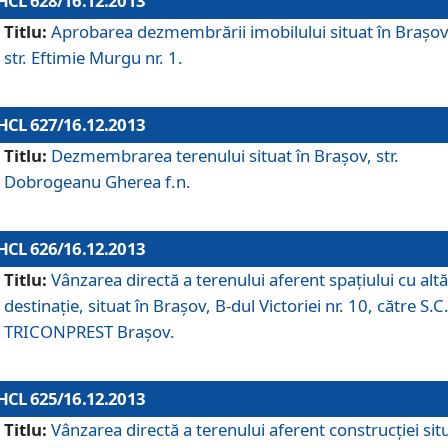
HCL 628/16.12.2013
Titlu:
Aprobarea dezmembrării imobilului situat în Braşov
str. Eftimie Murgu nr. 1.
HCL 627/16.12.2013
Titlu:
Dezmembrarea terenului situat în Braşov, str.
Dobrogeanu Gherea f.n.
HCL 626/16.12.2013
Titlu:
Vânzarea directă a terenului aferent spaţiului cu altă
destinaţie, situat în Braşov, B-dul Victoriei nr. 10, către S.C
TRICONPREST Braşov.
HCL 625/16.12.2013
Titlu:
Vânzarea directă a terenului aferent construcţiei sit