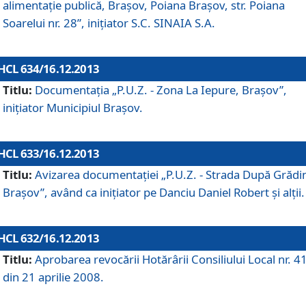
alimentaţie publică, Braşov, Poiana Braşov, str. Poiana
Soarelui nr. 28”, iniţiator S.C. SINAIA S.A.
HCL 634/16.12.2013
Titlu:
Documentaţia „P.U.Z. - Zona La Iepure, Braşov”,
iniţiator Municipiul Braşov.
HCL 633/16.12.2013
Titlu:
Avizarea documentaţiei „P.U.Z. - Strada După Grădin
Braşov”, având ca iniţiator pe Danciu Daniel Robert şi alţii.
HCL 632/16.12.2013
Titlu:
Aprobarea revocării Hotărârii Consiliului Local nr. 4
din 21 aprilie 2008.