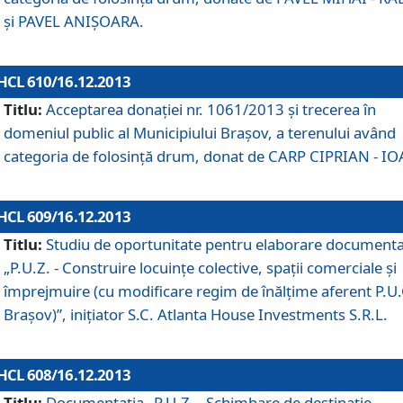
şi PAVEL ANIŞOARA.
HCL 610/16.12.2013
Titlu:
Acceptarea donaţiei nr. 1061/2013 şi trecerea în
domeniul public al Municipiului Braşov, a terenului având
categoria de folosinţă drum, donat de CARP CIPRIAN - IO
HCL 609/16.12.2013
Titlu:
Studiu de oportunitate pentru elaborare documenta
„P.U.Z. - Construire locuinţe colective, spaţii comerciale şi
împrejmuire (cu modificare regim de înălţime aferent P.U.
Braşov)”, iniţiator S.C. Atlanta House Investments S.R.L.
HCL 608/16.12.2013
Titlu:
Documentaţia „P.U.Z. - Schimbare de destinaţie,