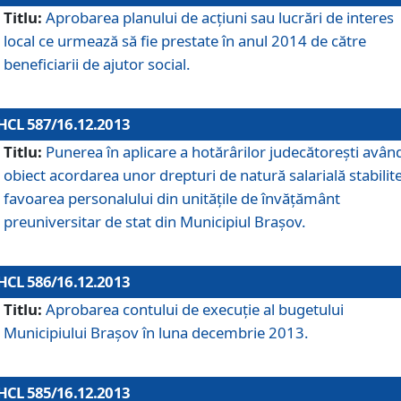
Titlu:
Aprobarea planului de acţiuni sau lucrări de interes
local ce urmează să fie prestate în anul 2014 de către
beneficiarii de ajutor social.
HCL 587/16.12.2013
Titlu:
Punerea în aplicare a hotărârilor judecătoreşti avân
obiect acordarea unor drepturi de natură salarială stabilite
favoarea personalului din unităţile de învăţământ
preuniversitar de stat din Municipiul Braşov.
HCL 586/16.12.2013
Titlu:
Aprobarea contului de execuţie al bugetului
Municipiului Braşov în luna decembrie 2013.
HCL 585/16.12.2013