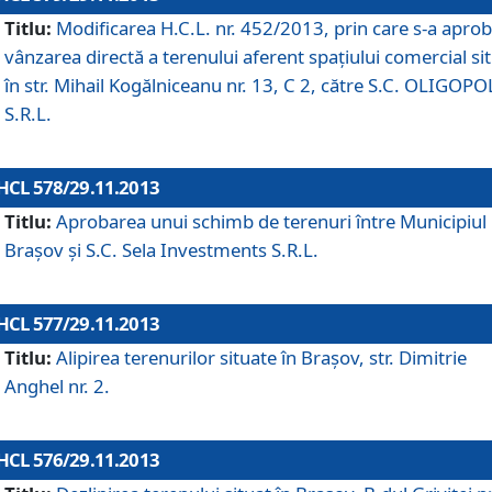
Titlu:
Modificarea H.C.L. nr. 452/2013, prin care s-a aprob
vânzarea directă a terenului aferent spaţiului comercial si
în str. Mihail Kogălniceanu nr. 13, C 2, către S.C. OLIGOPO
S.R.L.
HCL 578/29.11.2013
Titlu:
Aprobarea unui schimb de terenuri între Municipiul
Braşov şi S.C. Sela Investments S.R.L.
HCL 577/29.11.2013
Titlu:
Alipirea terenurilor situate în Braşov, str. Dimitrie
Anghel nr. 2.
HCL 576/29.11.2013