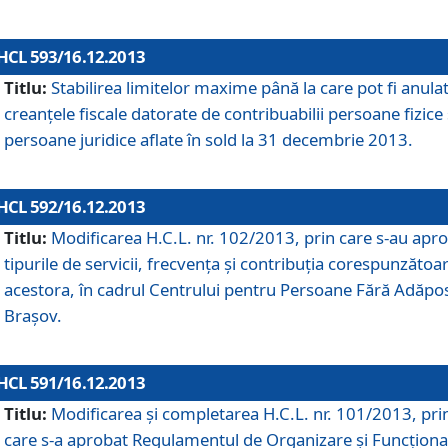
HCL 593/16.12.2013
Titlu:
Stabilirea limitelor maxime până la care pot fi anula
creanţele fiscale datorate de contribuabilii persoane fizice 
persoane juridice aflate în sold la 31 decembrie 2013.
HCL 592/16.12.2013
Titlu:
Modificarea H.C.L. nr. 102/2013, prin care s-au apr
tipurile de servicii, frecvenţa şi contribuţia corespunzătoa
acestora, în cadrul Centrului pentru Persoane Fără Adăpo
Braşov.
HCL 591/16.12.2013
Titlu:
Modificarea şi completarea H.C.L. nr. 101/2013, pri
care s-a aprobat Regulamentul de Organizare şi Funcţion