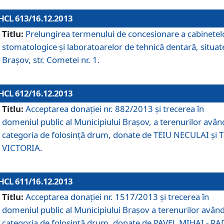
HCL 613/16.12.2013
Titlu:
Prelungirea termenului de concesionare a cabinetel
stomatologice şi laboratoarelor de tehnică dentară, situat
Braşov, str. Cometei nr. 1.
HCL 612/16.12.2013
Titlu:
Acceptarea donaţiei nr. 882/2013 şi trecerea în
domeniul public al Municipiului Braşov, a terenurilor avân
categoria de folosinţă drum, donate de TEIU NECULAI şi 
VICTORIA.
HCL 611/16.12.2013
Titlu:
Acceptarea donaţiei nr. 1517/2013 şi trecerea în
domeniul public al Municipiului Braşov a terenurilor avân
categoria de folosinţă drum, donate de PAVEL MIHAI - R