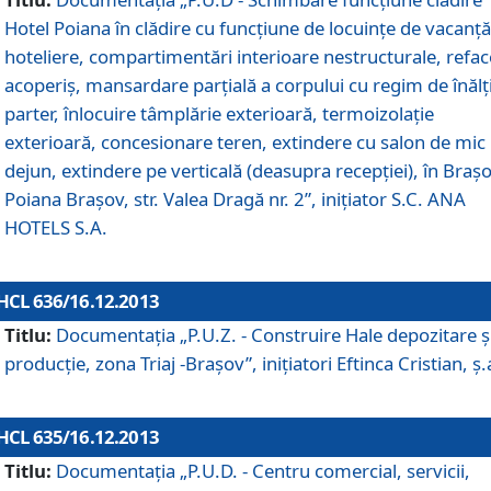
Hotel Poiana în clădire cu funcţiune de locuinţe de vacanţă
hoteliere, compartimentări interioare nestructurale, refa
acoperiş, mansardare parţială a corpului cu regim de înăl
parter, înlocuire tâmplărie exterioară, termoizolaţie
exterioară, concesionare teren, extindere cu salon de mic
dejun, extindere pe verticală (deasupra recepţiei), în Braşo
Poiana Braşov, str. Valea Dragă nr. 2”, iniţiator S.C. ANA
HOTELS S.A.
HCL 636/16.12.2013
Titlu:
Documentaţia „P.U.Z. - Construire Hale depozitare ş
producţie, zona Triaj -Braşov”, iniţiatori Eftinca Cristian, ş.
HCL 635/16.12.2013
Titlu:
Documentaţia „P.U.D. - Centru comercial, servicii,