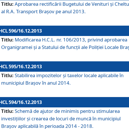
Titlu:
Aprobarea rectificării Bugetului de Venituri şi Cheltui
al R.A. Transport Braşov pe anul 2013.
HCL 596/16.12.2013
Titlu:
Modificarea H.C.L. nr. 106/2013, privind aprobarea
Organigramei şi a Statului de funcţii ale Poliţiei Locale Bra
HCL 595/16.12.2013
Titlu:
Stabilirea impozitelor şi taxelor locale aplicabile în
municipiul Braşov în anul 2014.
HCL 594/16.12.2013
Titlu:
Schemă de ajutor de minimis pentru stimularea
investiţiilor şi crearea de locuri de muncă în municipiul
Braşov aplicabilă în perioada 2014 - 2018.