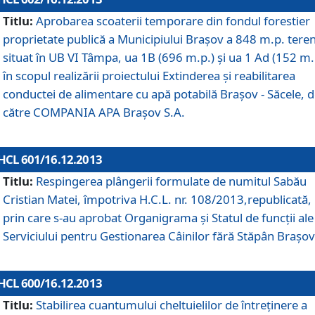
Titlu:
Aprobarea scoaterii temporare din fondul forestier
proprietate publică a Municipiului Braşov a 848 m.p. tere
situat în UB VI Tâmpa, ua 1B (696 m.p.) şi ua 1 Ad (152 m.
în scopul realizării proiectului Extinderea şi reabilitarea
conductei de alimentare cu apă potabilă Braşov - Săcele, 
către COMPANIA APA Braşov S.A.
HCL 601/16.12.2013
Titlu:
Respingerea plângerii formulate de numitul Sabău
Cristian Matei, împotriva H.C.L. nr. 108/2013,republicată,
prin care s-au aprobat Organigrama şi Statul de funcţii ale
Serviciului pentru Gestionarea Câinilor fără Stăpân Braşov
HCL 600/16.12.2013
Titlu:
Stabilirea cuantumului cheltuielilor de întreţinere a