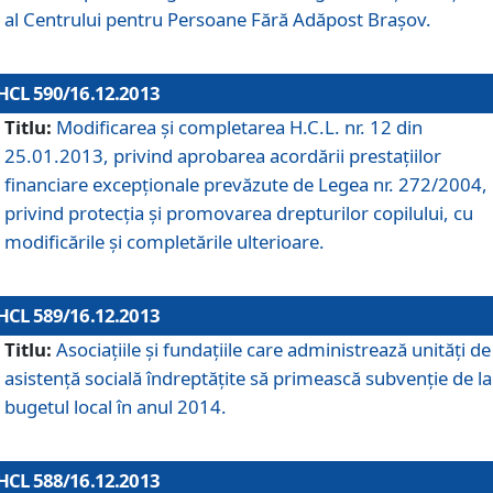
al Centrului pentru Persoane Fără Adăpost Braşov.
HCL 590/16.12.2013
Titlu:
Modificarea şi completarea H.C.L. nr. 12 din
25.01.2013, privind aprobarea acordării prestaţiilor
financiare excepţionale prevăzute de Legea nr. 272/2004,
privind protecţia şi promovarea drepturilor copilului, cu
modificările şi completările ulterioare.
HCL 589/16.12.2013
Titlu:
Asociaţiile şi fundaţiile care administrează unităţi de
asistenţă socială îndreptăţite să primească subvenţie de la
bugetul local în anul 2014.
HCL 588/16.12.2013