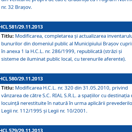
nr. 32 Braşov.
HCL 581/29.11.2013
Titlu:
Modificarea, completarea şi actualizarea inventarul
bunurilor din domeniul public al Municipiului Braşov cupr
în anexa 1 la H.C.L. nr. 286/1999, republicată (străzi şi
sisteme de iluminat public local, cu terenurile aferente).
HCL 580/29.11.2013
Titlu:
Modificarea H.C.L. nr. 320 din 31.05.2010, privind
vânzarea de către S.C. RIAL S.R.L. a spaţiilor cu destinaţia
locuinţă nerestituite în natură în urma aplicării prevederil
Legii nr. 112/1995 şi Legii nr. 10/2001.
HCL 579/29.11.2013