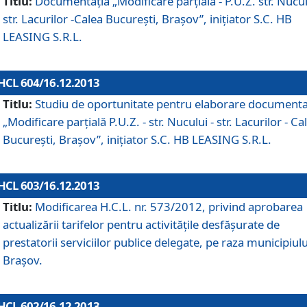
Titlu:
Documentaţia „Modificare parţială - P.U.Z. str. Nucul
str. Lacurilor -Calea Bucureşti, Braşov”, iniţiator S.C. HB
LEASING S.R.L.
HCL 604/16.12.2013
Titlu:
Studiu de oportunitate pentru elaborare documenta
„Modificare parţială P.U.Z. - str. Nucului - str. Lacurilor - Ca
Bucureşti, Braşov”, iniţiator S.C. HB LEASING S.R.L.
HCL 603/16.12.2013
Titlu:
Modificarea H.C.L. nr. 573/2012, privind aprobarea
actualizării tarifelor pentru activităţile desfăşurate de
prestatorii serviciilor publice delegate, pe raza municipiulu
Braşov.
HCL 602/16.12.2013