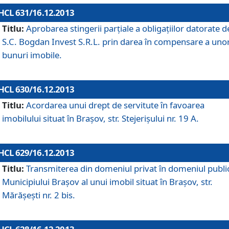
HCL 631/16.12.2013
Titlu:
Aprobarea stingerii parţiale a obligaţiilor datorate d
S.C. Bogdan Invest S.R.L. prin darea în compensare a uno
bunuri imobile.
HCL 630/16.12.2013
Titlu:
Acordarea unui drept de servitute în favoarea
imobilului situat în Braşov, str. Stejerişului nr. 19 A.
HCL 629/16.12.2013
Titlu:
Transmiterea din domeniul privat în domeniul public
Municipiului Braşov al unui imobil situat în Braşov, str.
Mărăşeşti nr. 2 bis.