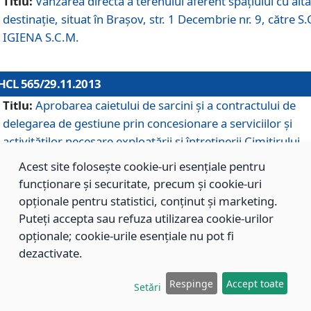
Titlu:
Vânzarea directă a terenului aferent spaţiului cu altă
destinaţie, situat în Braşov, str. 1 Decembrie nr. 9, către S.
IGIENA S.C.M.
HCL 565/29.11.2013
Titlu:
Aprobarea caietului de sarcini şi a contractului de
delegarea de gestiune prin concesionare a serviciilor şi
activităţilor necesare exploatării şi întreţinerii Cimitirului
Municipal Braşov situat în str. Dimitrie Anghel nr. 19.
Acest site folosește cookie-uri esențiale pentru
funcționare și securitate, precum și cookie-uri
opționale pentru statistici, conținut și marketing.
HCL 564/29.11.2013
Puteți accepta sau refuza utilizarea cookie-urilor
Titlu:
Completarea şi modificarea H.C.L. nr. 446/2013, pr
opționale; cookie-urile esențiale nu pot fi
care s-a aprobat studiul de fundamentare pentru
dezactivate.
concesionarea serviciilor de administrare a Cimitirului
Municipal Braşov.
Respinge
Accept toate
Setări