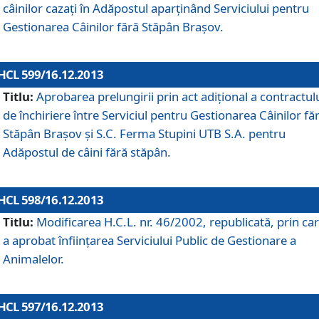
câinilor cazaţi în Adăpostul aparţinând Serviciului pentru
Gestionarea Câinilor fără Stăpân Braşov.
HCL 599/16.12.2013
Titlu:
Aprobarea prelungirii prin act adiţional a contractul
de închiriere între Serviciul pentru Gestionarea Câinilor fă
Stăpân Braşov şi S.C. Ferma Stupini UTB S.A. pentru
Adăpostul de câini fără stăpân.
HCL 598/16.12.2013
Titlu:
Modificarea H.C.L. nr. 46/2002, republicată, prin car
a aprobat înfiinţarea Serviciului Public de Gestionare a
Animalelor.
HCL 597/16.12.2013