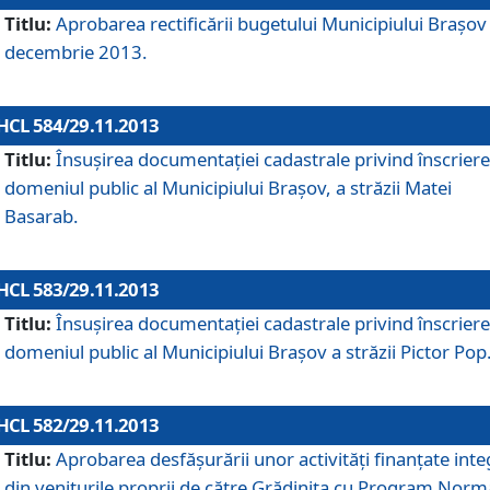
Titlu:
Aprobarea rectificării bugetului Municipiului Braşov 
decembrie 2013.
HCL 584/29.11.2013
Titlu:
Însuşirea documentaţiei cadastrale privind înscriere
domeniul public al Municipiului Braşov, a străzii Matei
Basarab.
HCL 583/29.11.2013
Titlu:
Însuşirea documentaţiei cadastrale privind înscriere
domeniul public al Municipiului Braşov a străzii Pictor Pop
HCL 582/29.11.2013
Titlu:
Aprobarea desfăşurării unor activităţi finanţate inte
din veniturile proprii de către Grădiniţa cu Program Norm