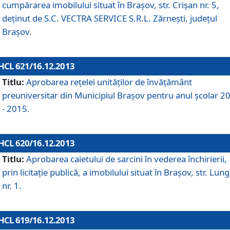
cumpărarea imobilului situat în Braşov, str. Crişan nr. 5,
deţinut de S.C. VECTRA SERVICE S.R.L. Zărneşti, judeţul
Braşov.
HCL 621/16.12.2013
Titlu:
Aprobarea reţelei unităţilor de învăţământ
preuniversitar din Municipiul Braşov pentru anul şcolar 2
- 2015.
HCL 620/16.12.2013
Titlu:
Aprobarea caietului de sarcini în vederea închirierii,
prin licitaţie publică, a imobilului situat în Braşov, str. Lun
nr. 1.
HCL 619/16.12.2013