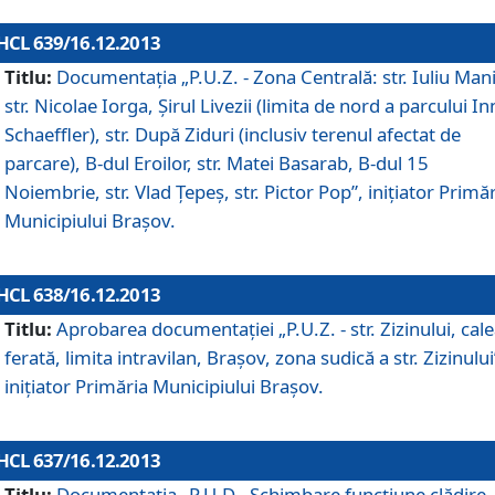
HCL 639/16.12.2013
Titlu:
Documentaţia „P.U.Z. - Zona Centrală: str. Iuliu Man
str. Nicolae Iorga, Şirul Livezii (limita de nord a parcului In
Schaeffler), str. După Ziduri (inclusiv terenul afectat de
parcare), B-dul Eroilor, str. Matei Basarab, B-dul 15
Noiembrie, str. Vlad Ţepeş, str. Pictor Pop”, iniţiator Primă
Municipiului Braşov.
HCL 638/16.12.2013
Titlu:
Aprobarea documentaţiei „P.U.Z. - str. Zizinului, cal
ferată, limita intravilan, Braşov, zona sudică a str. Zizinului
iniţiator Primăria Municipiului Braşov.
HCL 637/16.12.2013
Titlu:
Documentaţia „P.U.D - Schimbare funcţiune clădire