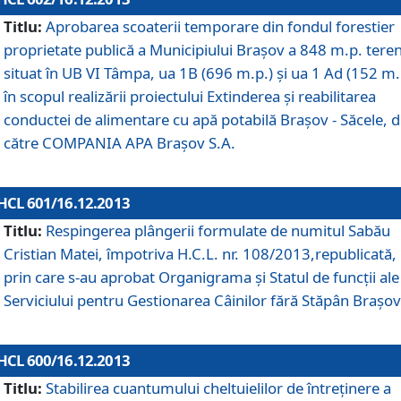
Titlu:
Aprobarea scoaterii temporare din fondul forestier
proprietate publică a Municipiului Braşov a 848 m.p. tere
situat în UB VI Tâmpa, ua 1B (696 m.p.) şi ua 1 Ad (152 m.
în scopul realizării proiectului Extinderea şi reabilitarea
conductei de alimentare cu apă potabilă Braşov - Săcele, 
către COMPANIA APA Braşov S.A.
HCL 601/16.12.2013
Titlu:
Respingerea plângerii formulate de numitul Sabău
Cristian Matei, împotriva H.C.L. nr. 108/2013,republicată,
prin care s-au aprobat Organigrama şi Statul de funcţii ale
Serviciului pentru Gestionarea Câinilor fără Stăpân Braşov
HCL 600/16.12.2013
Titlu:
Stabilirea cuantumului cheltuielilor de întreţinere a