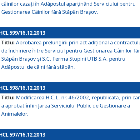
câinilor cazaţi în Adăpostul aparţinând Serviciului pentru
Gestionarea Câinilor fără Stăpân Braşov.
HCL 599/16.12.2013
Titlu:
Aprobarea prelungirii prin act adiţional a contractul
de închiriere între Serviciul pentru Gestionarea Câinilor fă
Stăpân Braşov şi S.C. Ferma Stupini UTB S.A. pentru
Adăpostul de câini fără stăpân.
HCL 598/16.12.2013
Titlu:
Modificarea H.C.L. nr. 46/2002, republicată, prin car
a aprobat înfiinţarea Serviciului Public de Gestionare a
Animalelor.
HCL 597/16.12.2013