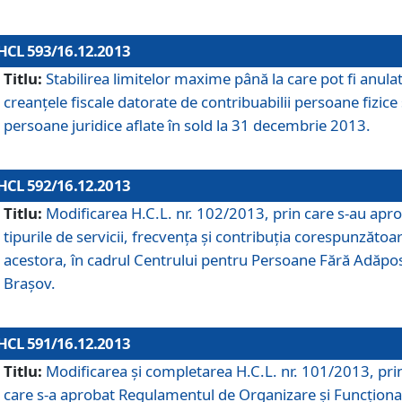
HCL 593/16.12.2013
Titlu:
Stabilirea limitelor maxime până la care pot fi anula
creanţele fiscale datorate de contribuabilii persoane fizice 
persoane juridice aflate în sold la 31 decembrie 2013.
HCL 592/16.12.2013
Titlu:
Modificarea H.C.L. nr. 102/2013, prin care s-au apr
tipurile de servicii, frecvenţa şi contribuţia corespunzătoa
acestora, în cadrul Centrului pentru Persoane Fără Adăpo
Braşov.
HCL 591/16.12.2013
Titlu:
Modificarea şi completarea H.C.L. nr. 101/2013, pri
care s-a aprobat Regulamentul de Organizare şi Funcţion