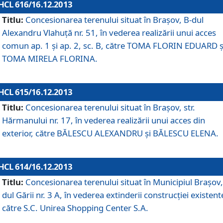
HCL 616/16.12.2013
Titlu:
Concesionarea terenului situat în Braşov, B-dul
Alexandru Vlahuţă nr. 51, în vederea realizării unui acces
comun ap. 1 şi ap. 2, sc. B, către TOMA FLORIN EDUARD ş
TOMA MIRELA FLORINA.
HCL 615/16.12.2013
Titlu:
Concesionarea terenului situat în Braşov, str.
Hărmanului nr. 17, în vederea realizării unui acces din
exterior, către BĂLESCU ALEXANDRU şi BĂLESCU ELENA.
HCL 614/16.12.2013
Titlu:
Concesionarea terenului situat în Municipiul Braşov,
dul Gării nr. 3 A, în vederea extinderii construcţiei existent
către S.C. Unirea Shopping Center S.A.