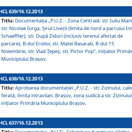
HCL 639/16.12.2013
Titlu:
Documentaţia „P.U.Z. - Zona Centrală: str. Iuliu Man
str. Nicolae Iorga, Şirul Livezii (limita de nord a parcului In
Schaeffler), str. După Ziduri (inclusiv terenul afectat de
parcare), B-dul Eroilor, str. Matei Basarab, B-dul 15
Noiembrie, str. Vlad Ţepeş, str. Pictor Pop”, iniţiator Primă
Municipiului Braşov.
HCL 638/16.12.2013
Titlu:
Aprobarea documentaţiei „P.U.Z. - str. Zizinului, cal
ferată, limita intravilan, Braşov, zona sudică a str. Zizinului
iniţiator Primăria Municipiului Braşov.
HCL 637/16.12.2013
Titlu:
Documentaţia „P.U.D - Schimbare funcţiune clădire