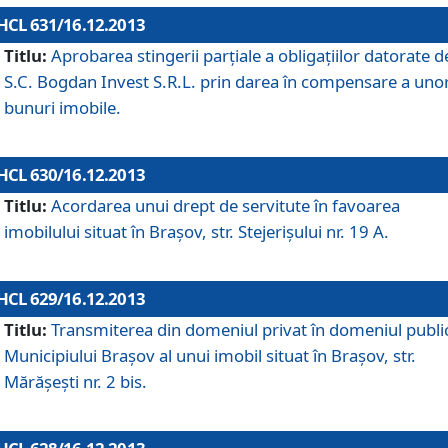
HCL 631/16.12.2013
Titlu:
Aprobarea stingerii parţiale a obligaţiilor datorate d
S.C. Bogdan Invest S.R.L. prin darea în compensare a uno
bunuri imobile.
HCL 630/16.12.2013
Titlu:
Acordarea unui drept de servitute în favoarea
imobilului situat în Braşov, str. Stejerişului nr. 19 A.
HCL 629/16.12.2013
Titlu:
Transmiterea din domeniul privat în domeniul public
Municipiului Braşov al unui imobil situat în Braşov, str.
Mărăşeşti nr. 2 bis.