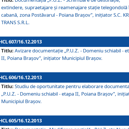
extindere, supraetajare şi reamenajare staţie telegondolă 
cabană, zona Postăvarul - Poiana Braşov”, iniţiator S.C. 
TRANS S.R.L.
HCL 607/16.12.2013
Titlu:
Avizare documentaţie „P.U.Z. - Domeniu schiabil - e
II, Poiana Braşov”, iniţiator Municipiul Braşov.
HCL 606/16.12.2013
Titlu:
Studiu de oportunitate pentru elaborare documenta
„P.U.Z. - Domeniu schiabil - etapa II, Poiana Braşov”, iniţia
Municipiul Braşov.
HCL 605/16.12.2013