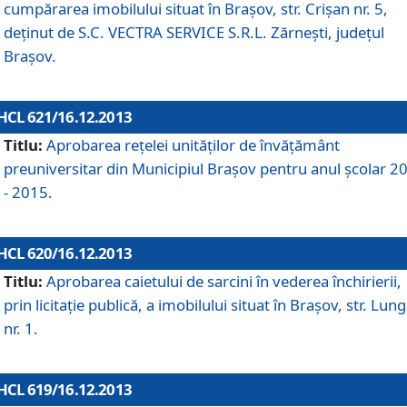
cumpărarea imobilului situat în Braşov, str. Crişan nr. 5,
deţinut de S.C. VECTRA SERVICE S.R.L. Zărneşti, judeţul
Braşov.
HCL 621/16.12.2013
Titlu:
Aprobarea reţelei unităţilor de învăţământ
preuniversitar din Municipiul Braşov pentru anul şcolar 2
- 2015.
HCL 620/16.12.2013
Titlu:
Aprobarea caietului de sarcini în vederea închirierii,
prin licitaţie publică, a imobilului situat în Braşov, str. Lun
nr. 1.
HCL 619/16.12.2013