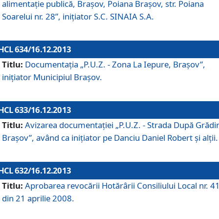
alimentaţie publică, Braşov, Poiana Braşov, str. Poiana
Soarelui nr. 28”, iniţiator S.C. SINAIA S.A.
HCL 634/16.12.2013
Titlu:
Documentaţia „P.U.Z. - Zona La Iepure, Braşov”,
iniţiator Municipiul Braşov.
HCL 633/16.12.2013
Titlu:
Avizarea documentaţiei „P.U.Z. - Strada După Grădin
Braşov”, având ca iniţiator pe Danciu Daniel Robert şi alţii.
HCL 632/16.12.2013
Titlu:
Aprobarea revocării Hotărârii Consiliului Local nr. 4
din 21 aprilie 2008.