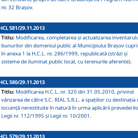
nr. 32 Braşov.
HCL 581/29.11.2013
Titlu:
Modificarea, completarea şi actualizarea inventarul
bunurilor din domeniul public al Municipiului Braşov cupr
în anexa 1 la H.C.L. nr. 286/1999, republicată (străzi şi
sisteme de iluminat public local, cu terenurile aferente).
HCL 580/29.11.2013
Titlu:
Modificarea H.C.L. nr. 320 din 31.05.2010, privind
vânzarea de către S.C. RIAL S.R.L. a spaţiilor cu destinaţia
locuinţă nerestituite în natură în urma aplicării prevederil
Legii nr. 112/1995 şi Legii nr. 10/2001.
HCL 579/29.11.2013