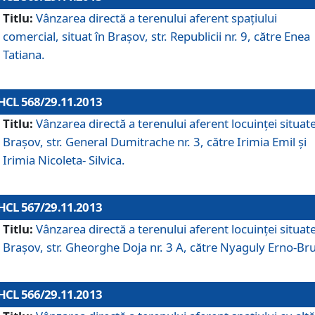
Titlu:
Vânzarea directă a terenului aferent spaţiului
comercial, situat în Braşov, str. Republicii nr. 9, către Enea
Tatiana.
HCL 568/29.11.2013
Titlu:
Vânzarea directă a terenului aferent locuinţei situate
Braşov, str. General Dumitrache nr. 3, către Irimia Emil şi
Irimia Nicoleta- Silvica.
HCL 567/29.11.2013
Titlu:
Vânzarea directă a terenului aferent locuinţei situate
Braşov, str. Gheorghe Doja nr. 3 A, către Nyaguly Erno-Br
HCL 566/29.11.2013