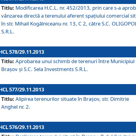
Titlu:
Modificarea H.C.L. nr. 452/2013, prin care s-a aprob
vânzarea directă a terenului aferent spaţiului comercial si
în str. Mihail Kogălniceanu nr. 13, C 2, către S.C. OLIGOPO
S.R.L.
HCL 578/29.11.2013
Titlu:
Aprobarea unui schimb de terenuri între Municipiul
Braşov şi S.C. Sela Investments S.R.L.
HCL 577/29.11.2013
Titlu:
Alipirea terenurilor situate în Braşov, str. Dimitrie
Anghel nr. 2.
HCL 576/29.11.2013