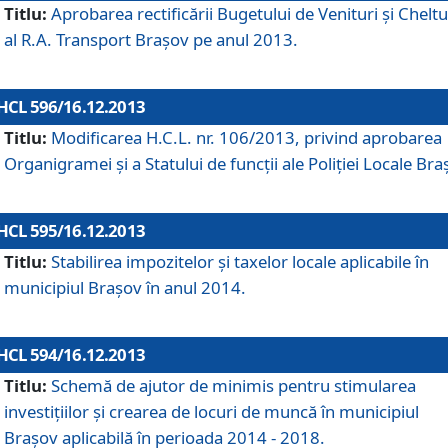
Titlu:
Aprobarea rectificării Bugetului de Venituri şi Cheltui
al R.A. Transport Braşov pe anul 2013.
HCL 596/16.12.2013
Titlu:
Modificarea H.C.L. nr. 106/2013, privind aprobarea
Organigramei şi a Statului de funcţii ale Poliţiei Locale Bra
HCL 595/16.12.2013
Titlu:
Stabilirea impozitelor şi taxelor locale aplicabile în
municipiul Braşov în anul 2014.
HCL 594/16.12.2013
Titlu:
Schemă de ajutor de minimis pentru stimularea
investiţiilor şi crearea de locuri de muncă în municipiul
Braşov aplicabilă în perioada 2014 - 2018.