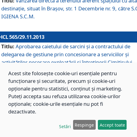
Titlu:
Vânzarea directă a terenului aferent spaţiului cu altă
destinaţie, situat în Braşov, str. 1 Decembrie nr. 9, către S.
IGIENA S.C.M.
HCL 565/29.11.2013
Titlu:
Aprobarea caietului de sarcini şi a contractului de
delegarea de gestiune prin concesionare a serviciilor şi
activităţilor necesare exploatării şi întreţinerii Cimitirului
Municipal Braşov situat în str. Dimitrie Anghel nr. 19.
Acest site folosește cookie-uri esențiale pentru
funcționare și securitate, precum și cookie-uri
opționale pentru statistici, conținut și marketing.
HCL 564/29.11.2013
Puteți accepta sau refuza utilizarea cookie-urilor
Titlu:
Completarea şi modificarea H.C.L. nr. 446/2013, pr
opționale; cookie-urile esențiale nu pot fi
care s-a aprobat studiul de fundamentare pentru
dezactivate.
concesionarea serviciilor de administrare a Cimitirului
Municipal Braşov.
Respinge
Accept toate
Setări