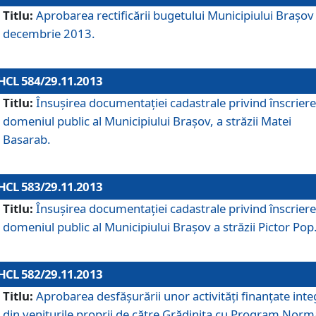
Titlu:
Aprobarea rectificării bugetului Municipiului Braşov 
decembrie 2013.
HCL 584/29.11.2013
Titlu:
Însuşirea documentaţiei cadastrale privind înscriere
domeniul public al Municipiului Braşov, a străzii Matei
Basarab.
HCL 583/29.11.2013
Titlu:
Însuşirea documentaţiei cadastrale privind înscriere
domeniul public al Municipiului Braşov a străzii Pictor Pop
HCL 582/29.11.2013
Titlu:
Aprobarea desfăşurării unor activităţi finanţate inte
din veniturile proprii de către Grădiniţa cu Program Norm