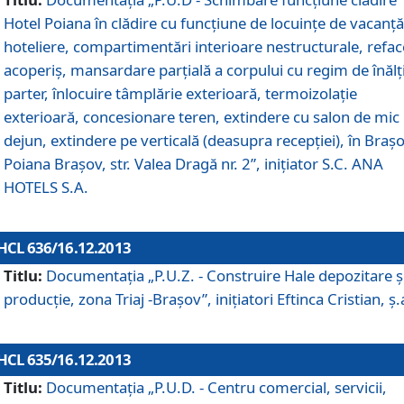
Hotel Poiana în clădire cu funcţiune de locuinţe de vacanţă
hoteliere, compartimentări interioare nestructurale, refa
acoperiş, mansardare parţială a corpului cu regim de înăl
parter, înlocuire tâmplărie exterioară, termoizolaţie
exterioară, concesionare teren, extindere cu salon de mic
dejun, extindere pe verticală (deasupra recepţiei), în Braşo
Poiana Braşov, str. Valea Dragă nr. 2”, iniţiator S.C. ANA
HOTELS S.A.
HCL 636/16.12.2013
Titlu:
Documentaţia „P.U.Z. - Construire Hale depozitare ş
producţie, zona Triaj -Braşov”, iniţiatori Eftinca Cristian, ş.
HCL 635/16.12.2013
Titlu:
Documentaţia „P.U.D. - Centru comercial, servicii,