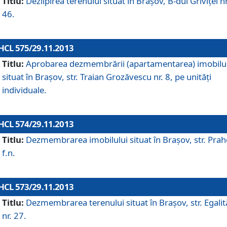
Titlu:
Dezlipirea terenului situat în Braşov, B-dul Griviţei nr
46.
HCL 575/29.11.2013
Titlu:
Aprobarea dezmembrării (apartamentarea) imobilu
situat în Braşov, str. Traian Grozăvescu nr. 8, pe unităţi
individuale.
HCL 574/29.11.2013
Titlu:
Dezmembrarea imobilului situat în Braşov, str. Pra
f.n.
HCL 573/29.11.2013
Titlu:
Dezmembrarea terenului situat în Braşov, str. Egalită
nr. 27.