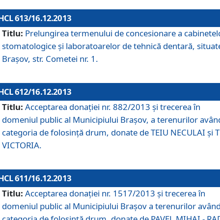
HCL 613/16.12.2013
Titlu:
Prelungirea termenului de concesionare a cabinetel
stomatologice şi laboratoarelor de tehnică dentară, situat
Braşov, str. Cometei nr. 1.
HCL 612/16.12.2013
Titlu:
Acceptarea donaţiei nr. 882/2013 şi trecerea în
domeniul public al Municipiului Braşov, a terenurilor avân
categoria de folosinţă drum, donate de TEIU NECULAI şi 
VICTORIA.
HCL 611/16.12.2013
Titlu:
Acceptarea donaţiei nr. 1517/2013 şi trecerea în
domeniul public al Municipiului Braşov a terenurilor avân
categoria de folosinţă drum, donate de PAVEL MIHAI - R