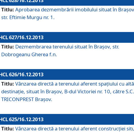
HCL 628/16.12.2013
Titlu:
Aprobarea dezmembrării imobilului situat în Braşov
str. Eftimie Murgu nr. 1.
HCL 627/16.12.2013
Titlu:
Dezmembrarea terenului situat în Braşov, str.
Dobrogeanu Gherea f.n.
HCL 626/16.12.2013
Titlu:
Vânzarea directă a terenului aferent spaţiului cu altă
destinaţie, situat în Braşov, B-dul Victoriei nr. 10, către S.C
TRICONPREST Braşov.
HCL 625/16.12.2013
Titlu:
Vânzarea directă a terenului aferent construcţiei sit