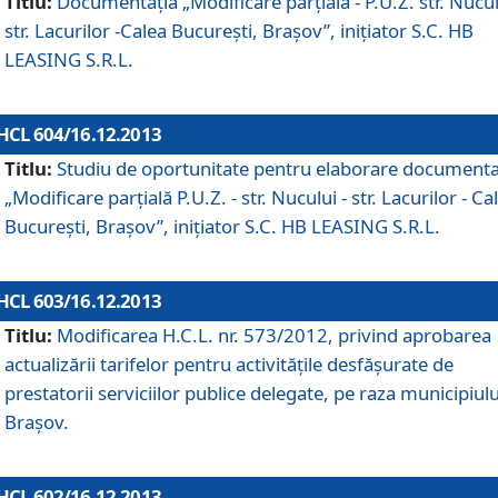
Titlu:
Documentaţia „Modificare parţială - P.U.Z. str. Nucul
str. Lacurilor -Calea Bucureşti, Braşov”, iniţiator S.C. HB
LEASING S.R.L.
HCL 604/16.12.2013
Titlu:
Studiu de oportunitate pentru elaborare documenta
„Modificare parţială P.U.Z. - str. Nucului - str. Lacurilor - Ca
Bucureşti, Braşov”, iniţiator S.C. HB LEASING S.R.L.
HCL 603/16.12.2013
Titlu:
Modificarea H.C.L. nr. 573/2012, privind aprobarea
actualizării tarifelor pentru activităţile desfăşurate de
prestatorii serviciilor publice delegate, pe raza municipiulu
Braşov.
HCL 602/16.12.2013