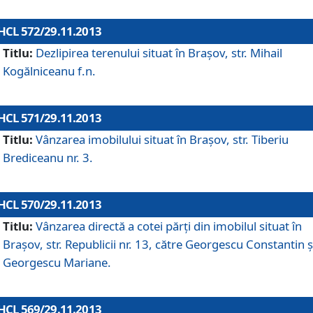
HCL 572/29.11.2013
Titlu:
Dezlipirea terenului situat în Braşov, str. Mihail
Kogălniceanu f.n.
HCL 571/29.11.2013
Titlu:
Vânzarea imobilului situat în Braşov, str. Tiberiu
Brediceanu nr. 3.
HCL 570/29.11.2013
Titlu:
Vânzarea directă a cotei părţi din imobilul situat în
Braşov, str. Republicii nr. 13, către Georgescu Constantin ş
Georgescu Mariane.
HCL 569/29.11.2013