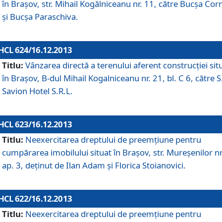
în Braşov, str. Mihail Kogălniceanu nr. 11, către Bucşa Cor
şi Bucşa Paraschiva.
HCL 624/16.12.2013
Titlu:
Vânzarea directă a terenului aferent construcţiei sit
în Braşov, B-dul Mihail Kogalniceanu nr. 21, bl. C 6, către S
Savion Hotel S.R.L.
HCL 623/16.12.2013
Titlu:
Neexercitarea dreptului de preemţiune pentru
cumpărarea imobilului situat în Braşov, str. Mureşenilor nr
ap. 3, deţinut de Ilan Adam şi Florica Stoianovici.
HCL 622/16.12.2013
Titlu:
Neexercitarea dreptului de preemţiune pentru