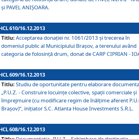
şi PAVEL ANIŞOARA.
HCL 610/16.12.2013
Titlu:
Acceptarea donaţiei nr. 1061/2013 şi trecerea în
domeniul public al Municipiului Braşov, a terenului având
categoria de folosinţă drum, donat de CARP CIPRIAN - IO
HCL 609/16.12.2013
Titlu:
Studiu de oportunitate pentru elaborare documenta
„P.U.Z. - Construire locuinţe colective, spaţii comerciale şi
împrejmuire (cu modificare regim de înălţime aferent P.U.
Braşov)”, iniţiator S.C. Atlanta House Investments S.R.L.
HCL 608/16.12.2013
Titlu:
Documentaţia „P.U.Z. - Schimbare de destinaţie,