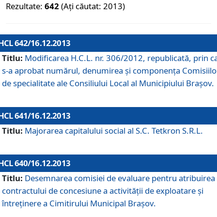
Rezultate:
642
(Ați căutat: 2013)
HCL 642/16.12.2013
Titlu:
Modificarea H.C.L. nr. 306/2012, republicată, prin c
s-a aprobat numărul, denumirea şi componenţa Comisiilo
de specialitate ale Consiliului Local al Municipiului Braşov.
HCL 641/16.12.2013
Titlu:
Majorarea capitalului social al S.C. Tetkron S.R.L.
HCL 640/16.12.2013
Titlu:
Desemnarea comisiei de evaluare pentru atribuirea
contractului de concesiune a activităţii de exploatare şi
întreţinere a Cimitirului Municipal Braşov.