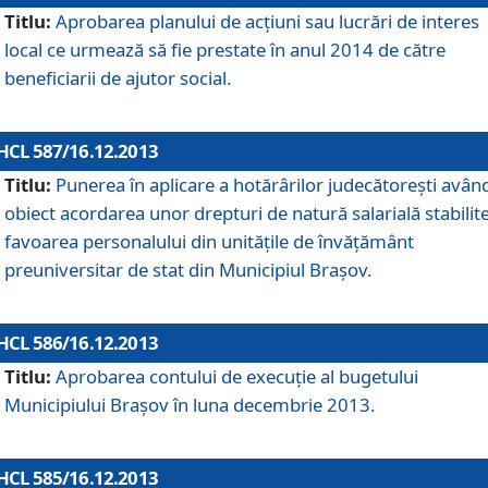
Titlu:
Aprobarea planului de acţiuni sau lucrări de interes
local ce urmează să fie prestate în anul 2014 de către
beneficiarii de ajutor social.
HCL 587/16.12.2013
Titlu:
Punerea în aplicare a hotărârilor judecătoreşti avân
obiect acordarea unor drepturi de natură salarială stabilite
favoarea personalului din unităţile de învăţământ
preuniversitar de stat din Municipiul Braşov.
HCL 586/16.12.2013
Titlu:
Aprobarea contului de execuţie al bugetului
Municipiului Braşov în luna decembrie 2013.
HCL 585/16.12.2013