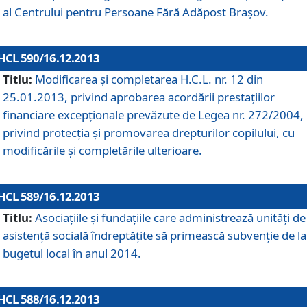
al Centrului pentru Persoane Fără Adăpost Braşov.
HCL 590/16.12.2013
Titlu:
Modificarea şi completarea H.C.L. nr. 12 din
25.01.2013, privind aprobarea acordării prestaţiilor
financiare excepţionale prevăzute de Legea nr. 272/2004,
privind protecţia şi promovarea drepturilor copilului, cu
modificările şi completările ulterioare.
HCL 589/16.12.2013
Titlu:
Asociaţiile şi fundaţiile care administrează unităţi de
asistenţă socială îndreptăţite să primească subvenţie de la
bugetul local în anul 2014.
HCL 588/16.12.2013