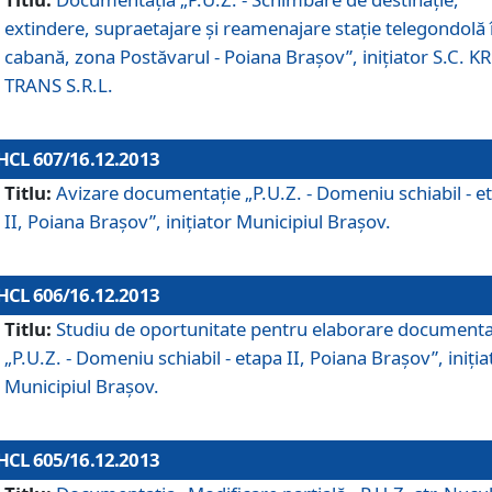
extindere, supraetajare şi reamenajare staţie telegondolă 
cabană, zona Postăvarul - Poiana Braşov”, iniţiator S.C. 
TRANS S.R.L.
HCL 607/16.12.2013
Titlu:
Avizare documentaţie „P.U.Z. - Domeniu schiabil - e
II, Poiana Braşov”, iniţiator Municipiul Braşov.
HCL 606/16.12.2013
Titlu:
Studiu de oportunitate pentru elaborare documenta
„P.U.Z. - Domeniu schiabil - etapa II, Poiana Braşov”, iniţia
Municipiul Braşov.
HCL 605/16.12.2013