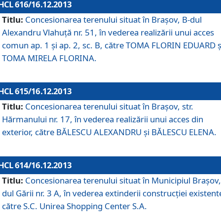
HCL 616/16.12.2013
Titlu:
Concesionarea terenului situat în Braşov, B-dul
Alexandru Vlahuţă nr. 51, în vederea realizării unui acces
comun ap. 1 şi ap. 2, sc. B, către TOMA FLORIN EDUARD ş
TOMA MIRELA FLORINA.
HCL 615/16.12.2013
Titlu:
Concesionarea terenului situat în Braşov, str.
Hărmanului nr. 17, în vederea realizării unui acces din
exterior, către BĂLESCU ALEXANDRU şi BĂLESCU ELENA.
HCL 614/16.12.2013
Titlu:
Concesionarea terenului situat în Municipiul Braşov,
dul Gării nr. 3 A, în vederea extinderii construcţiei existent
către S.C. Unirea Shopping Center S.A.