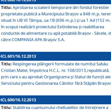
Titlu:
Aprobarea scoaterii temporare din fondul forestier
proprietate publică a Municipiului Braşov a 848 m.p. tere
situat în UB VI Tâmpa, ua 1B (696 m.p.) şi ua 1 Ad (152 m.
în scopul realizării proiectului Extinderea şi reabilitarea
conductei de alimentare cu apă potabilă Braşov - Săcele, 
către COMPANIA APA Braşov S.A.
HCL 601/16.12.2013
Titlu:
Respingerea plângerii formulate de numitul Sabău
Cristian Matei, împotriva H.C.L. nr. 108/2013,republicată,
prin care s-au aprobat Organigrama şi Statul de funcţii ale
Serviciului pentru Gestionarea Câinilor fără Stăpân Braşov
HCL 600/16.12.2013
Titlu:
Stabilirea cuantumului cheltuielilor de întreţinere a