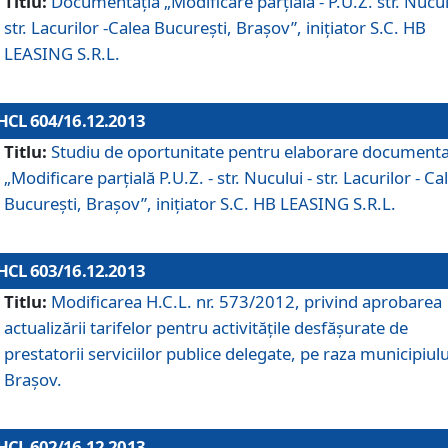
Titlu:
Documentaţia „Modificare parţială - P.U.Z. str. Nucul
str. Lacurilor -Calea Bucureşti, Braşov”, iniţiator S.C. HB
LEASING S.R.L.
HCL 604/16.12.2013
Titlu:
Studiu de oportunitate pentru elaborare documenta
„Modificare parţială P.U.Z. - str. Nucului - str. Lacurilor - Ca
Bucureşti, Braşov”, iniţiator S.C. HB LEASING S.R.L.
HCL 603/16.12.2013
Titlu:
Modificarea H.C.L. nr. 573/2012, privind aprobarea
actualizării tarifelor pentru activităţile desfăşurate de
prestatorii serviciilor publice delegate, pe raza municipiulu
Braşov.
HCL 602/16.12.2013