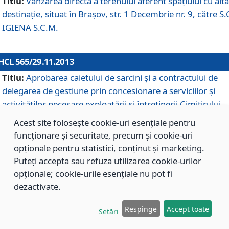
Titlu:
Vânzarea directă a terenului aferent spaţiului cu altă
destinaţie, situat în Braşov, str. 1 Decembrie nr. 9, către S.
IGIENA S.C.M.
HCL 565/29.11.2013
Titlu:
Aprobarea caietului de sarcini şi a contractului de
delegarea de gestiune prin concesionare a serviciilor şi
activităţilor necesare exploatării şi întreţinerii Cimitirului
Municipal Braşov situat în str. Dimitrie Anghel nr. 19.
Acest site folosește cookie-uri esențiale pentru
funcționare și securitate, precum și cookie-uri
opționale pentru statistici, conținut și marketing.
HCL 564/29.11.2013
Puteți accepta sau refuza utilizarea cookie-urilor
Titlu:
Completarea şi modificarea H.C.L. nr. 446/2013, pr
opționale; cookie-urile esențiale nu pot fi
care s-a aprobat studiul de fundamentare pentru
dezactivate.
concesionarea serviciilor de administrare a Cimitirului
Municipal Braşov.
Respinge
Accept toate
Setări