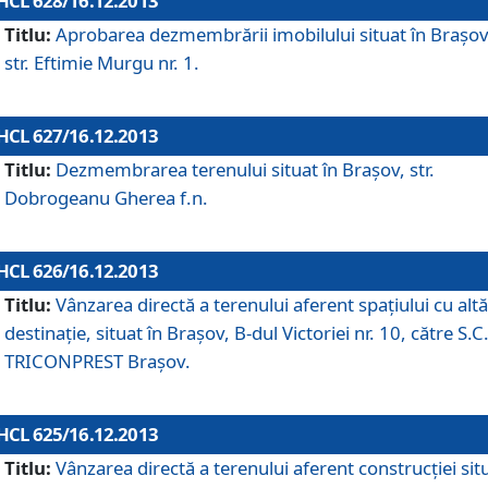
HCL 628/16.12.2013
Titlu:
Aprobarea dezmembrării imobilului situat în Braşov
str. Eftimie Murgu nr. 1.
HCL 627/16.12.2013
Titlu:
Dezmembrarea terenului situat în Braşov, str.
Dobrogeanu Gherea f.n.
HCL 626/16.12.2013
Titlu:
Vânzarea directă a terenului aferent spaţiului cu altă
destinaţie, situat în Braşov, B-dul Victoriei nr. 10, către S.C
TRICONPREST Braşov.
HCL 625/16.12.2013
Titlu:
Vânzarea directă a terenului aferent construcţiei sit