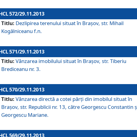
HCL 572/29.11.2013
Titlu:
Dezlipirea terenului situat în Braşov, str. Mihail
Kogălniceanu f.n.
HCL 571/29.11.2013
Titlu:
Vânzarea imobilului situat în Braşov, str. Tiberiu
Brediceanu nr. 3.
HCL 570/29.11.2013
Titlu:
Vânzarea directă a cotei părţi din imobilul situat în
Braşov, str. Republicii nr. 13, către Georgescu Constantin ş
Georgescu Mariane.
HCL 569/29.11.2013