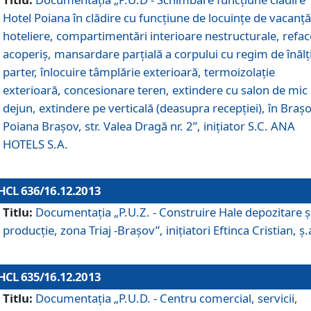
Hotel Poiana în clădire cu funcţiune de locuinţe de vacanţă
hoteliere, compartimentări interioare nestructurale, refa
acoperiş, mansardare parţială a corpului cu regim de înăl
parter, înlocuire tâmplărie exterioară, termoizolaţie
exterioară, concesionare teren, extindere cu salon de mic
dejun, extindere pe verticală (deasupra recepţiei), în Braşo
Poiana Braşov, str. Valea Dragă nr. 2”, iniţiator S.C. ANA
HOTELS S.A.
HCL 636/16.12.2013
Titlu:
Documentaţia „P.U.Z. - Construire Hale depozitare ş
producţie, zona Triaj -Braşov”, iniţiatori Eftinca Cristian, ş.
HCL 635/16.12.2013
Titlu:
Documentaţia „P.U.D. - Centru comercial, servicii,