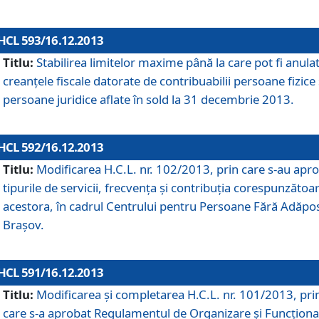
HCL 593/16.12.2013
Titlu:
Stabilirea limitelor maxime până la care pot fi anula
creanţele fiscale datorate de contribuabilii persoane fizice 
persoane juridice aflate în sold la 31 decembrie 2013.
HCL 592/16.12.2013
Titlu:
Modificarea H.C.L. nr. 102/2013, prin care s-au apr
tipurile de servicii, frecvenţa şi contribuţia corespunzătoa
acestora, în cadrul Centrului pentru Persoane Fără Adăpo
Braşov.
HCL 591/16.12.2013
Titlu:
Modificarea şi completarea H.C.L. nr. 101/2013, pri
care s-a aprobat Regulamentul de Organizare şi Funcţion