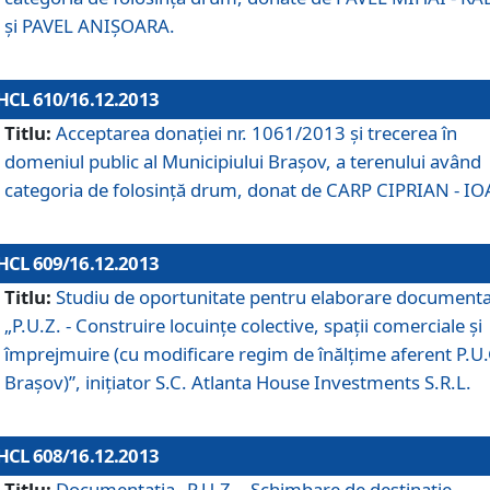
şi PAVEL ANIŞOARA.
HCL 610/16.12.2013
Titlu:
Acceptarea donaţiei nr. 1061/2013 şi trecerea în
domeniul public al Municipiului Braşov, a terenului având
categoria de folosinţă drum, donat de CARP CIPRIAN - IO
HCL 609/16.12.2013
Titlu:
Studiu de oportunitate pentru elaborare documenta
„P.U.Z. - Construire locuinţe colective, spaţii comerciale şi
împrejmuire (cu modificare regim de înălţime aferent P.U.
Braşov)”, iniţiator S.C. Atlanta House Investments S.R.L.
HCL 608/16.12.2013
Titlu:
Documentaţia „P.U.Z. - Schimbare de destinaţie,