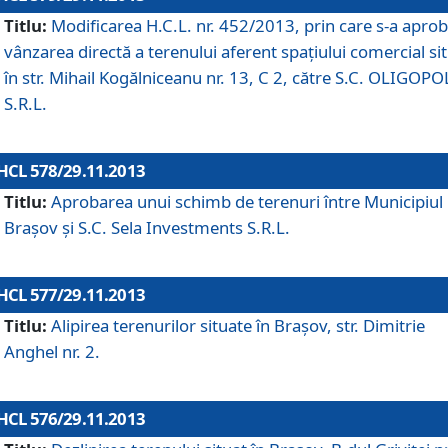
Titlu:
Modificarea H.C.L. nr. 452/2013, prin care s-a aprob
vânzarea directă a terenului aferent spaţiului comercial si
în str. Mihail Kogălniceanu nr. 13, C 2, către S.C. OLIGOPO
S.R.L.
HCL 578/29.11.2013
Titlu:
Aprobarea unui schimb de terenuri între Municipiul
Braşov şi S.C. Sela Investments S.R.L.
HCL 577/29.11.2013
Titlu:
Alipirea terenurilor situate în Braşov, str. Dimitrie
Anghel nr. 2.
HCL 576/29.11.2013