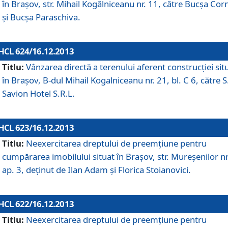
în Braşov, str. Mihail Kogălniceanu nr. 11, către Bucşa Cor
şi Bucşa Paraschiva.
HCL 624/16.12.2013
Titlu:
Vânzarea directă a terenului aferent construcţiei sit
în Braşov, B-dul Mihail Kogalniceanu nr. 21, bl. C 6, către S
Savion Hotel S.R.L.
HCL 623/16.12.2013
Titlu:
Neexercitarea dreptului de preemţiune pentru
cumpărarea imobilului situat în Braşov, str. Mureşenilor nr
ap. 3, deţinut de Ilan Adam şi Florica Stoianovici.
HCL 622/16.12.2013
Titlu:
Neexercitarea dreptului de preemţiune pentru