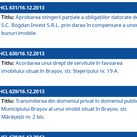
HCL 631/16.12.2013
Titlu:
Aprobarea stingerii parţiale a obligaţiilor datorate d
S.C. Bogdan Invest S.R.L. prin darea în compensare a uno
bunuri imobile.
HCL 630/16.12.2013
Titlu:
Acordarea unui drept de servitute în favoarea
imobilului situat în Braşov, str. Stejerişului nr. 19 A.
HCL 629/16.12.2013
Titlu:
Transmiterea din domeniul privat în domeniul public
Municipiului Braşov al unui imobil situat în Braşov, str.
Mărăşeşti nr. 2 bis.