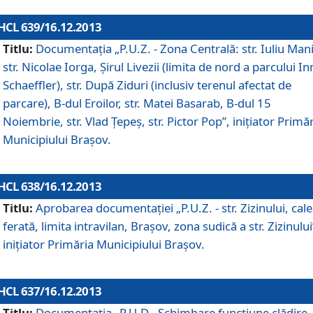
HCL 639/16.12.2013
Titlu:
Documentaţia „P.U.Z. - Zona Centrală: str. Iuliu Man
str. Nicolae Iorga, Şirul Livezii (limita de nord a parcului In
Schaeffler), str. După Ziduri (inclusiv terenul afectat de
parcare), B-dul Eroilor, str. Matei Basarab, B-dul 15
Noiembrie, str. Vlad Ţepeş, str. Pictor Pop”, iniţiator Primă
Municipiului Braşov.
HCL 638/16.12.2013
Titlu:
Aprobarea documentaţiei „P.U.Z. - str. Zizinului, cal
ferată, limita intravilan, Braşov, zona sudică a str. Zizinului
iniţiator Primăria Municipiului Braşov.
HCL 637/16.12.2013
Titlu:
Documentaţia „P.U.D - Schimbare funcţiune clădire