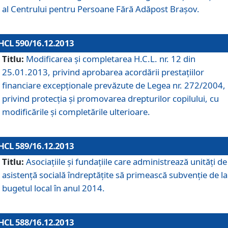
al Centrului pentru Persoane Fără Adăpost Braşov.
HCL 590/16.12.2013
Titlu:
Modificarea şi completarea H.C.L. nr. 12 din
25.01.2013, privind aprobarea acordării prestaţiilor
financiare excepţionale prevăzute de Legea nr. 272/2004,
privind protecţia şi promovarea drepturilor copilului, cu
modificările şi completările ulterioare.
HCL 589/16.12.2013
Titlu:
Asociaţiile şi fundaţiile care administrează unităţi de
asistenţă socială îndreptăţite să primească subvenţie de la
bugetul local în anul 2014.
HCL 588/16.12.2013