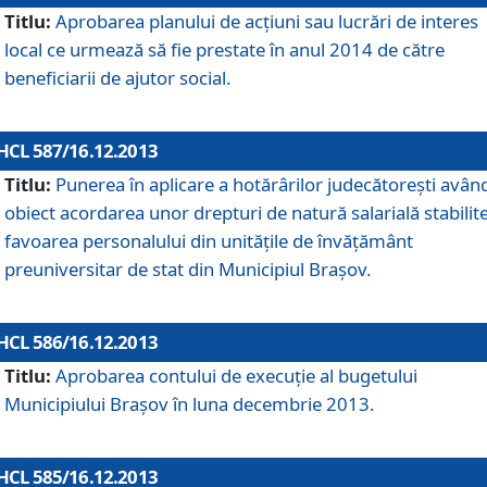
Titlu:
Aprobarea planului de acţiuni sau lucrări de interes
local ce urmează să fie prestate în anul 2014 de către
beneficiarii de ajutor social.
HCL 587/16.12.2013
Titlu:
Punerea în aplicare a hotărârilor judecătoreşti avân
obiect acordarea unor drepturi de natură salarială stabilite
favoarea personalului din unităţile de învăţământ
preuniversitar de stat din Municipiul Braşov.
HCL 586/16.12.2013
Titlu:
Aprobarea contului de execuţie al bugetului
Municipiului Braşov în luna decembrie 2013.
HCL 585/16.12.2013