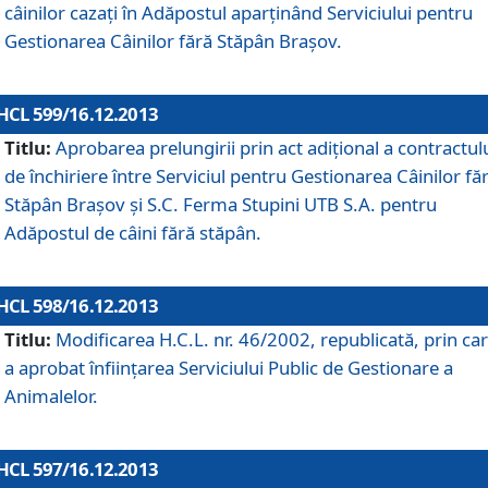
câinilor cazaţi în Adăpostul aparţinând Serviciului pentru
Gestionarea Câinilor fără Stăpân Braşov.
HCL 599/16.12.2013
Titlu:
Aprobarea prelungirii prin act adiţional a contractul
de închiriere între Serviciul pentru Gestionarea Câinilor fă
Stăpân Braşov şi S.C. Ferma Stupini UTB S.A. pentru
Adăpostul de câini fără stăpân.
HCL 598/16.12.2013
Titlu:
Modificarea H.C.L. nr. 46/2002, republicată, prin car
a aprobat înfiinţarea Serviciului Public de Gestionare a
Animalelor.
HCL 597/16.12.2013