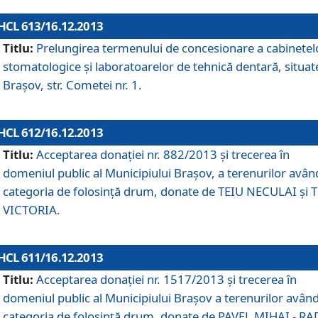
HCL 613/16.12.2013
Titlu:
Prelungirea termenului de concesionare a cabinetel
stomatologice şi laboratoarelor de tehnică dentară, situat
Braşov, str. Cometei nr. 1.
HCL 612/16.12.2013
Titlu:
Acceptarea donaţiei nr. 882/2013 şi trecerea în
domeniul public al Municipiului Braşov, a terenurilor avân
categoria de folosinţă drum, donate de TEIU NECULAI şi 
VICTORIA.
HCL 611/16.12.2013
Titlu:
Acceptarea donaţiei nr. 1517/2013 şi trecerea în
domeniul public al Municipiului Braşov a terenurilor avân
categoria de folosinţă drum, donate de PAVEL MIHAI - R