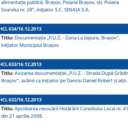
alimentaţie publică, Braşov, Poiana Braşov, str. Poiana
Soarelui nr. 28”, iniţiator S.C. SINAIA S.A.
HCL 634/16.12.2013
Titlu:
Documentaţia „P.U.Z. - Zona La Iepure, Braşov”,
iniţiator Municipiul Braşov.
HCL 633/16.12.2013
Titlu:
Avizarea documentaţiei „P.U.Z. - Strada După Grădin
Braşov”, având ca iniţiator pe Danciu Daniel Robert şi alţii.
HCL 632/16.12.2013
Titlu:
Aprobarea revocării Hotărârii Consiliului Local nr. 4
din 21 aprilie 2008.