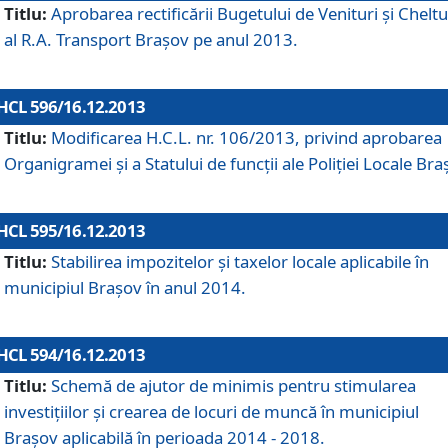
Titlu:
Aprobarea rectificării Bugetului de Venituri şi Cheltui
al R.A. Transport Braşov pe anul 2013.
HCL 596/16.12.2013
Titlu:
Modificarea H.C.L. nr. 106/2013, privind aprobarea
Organigramei şi a Statului de funcţii ale Poliţiei Locale Bra
HCL 595/16.12.2013
Titlu:
Stabilirea impozitelor şi taxelor locale aplicabile în
municipiul Braşov în anul 2014.
HCL 594/16.12.2013
Titlu:
Schemă de ajutor de minimis pentru stimularea
investiţiilor şi crearea de locuri de muncă în municipiul
Braşov aplicabilă în perioada 2014 - 2018.