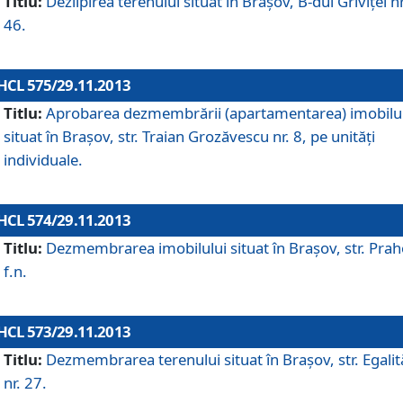
Titlu:
Dezlipirea terenului situat în Braşov, B-dul Griviţei nr
46.
HCL 575/29.11.2013
Titlu:
Aprobarea dezmembrării (apartamentarea) imobilu
situat în Braşov, str. Traian Grozăvescu nr. 8, pe unităţi
individuale.
HCL 574/29.11.2013
Titlu:
Dezmembrarea imobilului situat în Braşov, str. Pra
f.n.
HCL 573/29.11.2013
Titlu:
Dezmembrarea terenului situat în Braşov, str. Egalită
nr. 27.