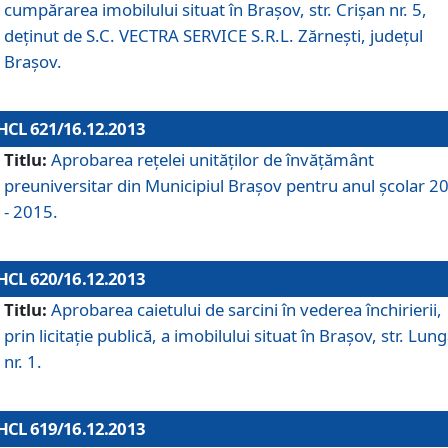
cumpărarea imobilului situat în Braşov, str. Crişan nr. 5,
deţinut de S.C. VECTRA SERVICE S.R.L. Zărneşti, judeţul
Braşov.
HCL 621/16.12.2013
Titlu:
Aprobarea reţelei unităţilor de învăţământ
preuniversitar din Municipiul Braşov pentru anul şcolar 2
- 2015.
HCL 620/16.12.2013
Titlu:
Aprobarea caietului de sarcini în vederea închirierii,
prin licitaţie publică, a imobilului situat în Braşov, str. Lun
nr. 1.
HCL 619/16.12.2013