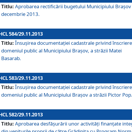
Titlu:
Aprobarea rectificării bugetului Municipiului Braşov 
decembrie 2013.
HCL 584/29.11.2013
Titlu:
Însuşirea documentaţiei cadastrale privind înscriere
domeniul public al Municipiului Braşov, a străzii Matei
Basarab.
HCL 583/29.11.2013
Titlu:
Însuşirea documentaţiei cadastrale privind înscriere
domeniul public al Municipiului Braşov a străzii Pictor Pop
HCL 582/29.11.2013
Titlu:
Aprobarea desfăşurării unor activităţi finanţate inte
din veniturile proprii de către Grădiniţa cu Program Norm