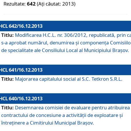
Rezultate:
642
(Ați căutat: 2013)
HCL 642/16.12.2013
Titlu:
Modificarea H.C.L. nr. 306/2012, republicată, prin c
s-a aprobat numărul, denumirea şi componenţa Comisiilo
de specialitate ale Consiliului Local al Municipiului Braşov.
HCL 641/16.12.2013
Titlu:
Majorarea capitalului social al S.C. Tetkron S.R.L.
HCL 640/16.12.2013
Titlu:
Desemnarea comisiei de evaluare pentru atribuirea
contractului de concesiune a activităţii de exploatare şi
întreţinere a Cimitirului Municipal Braşov.