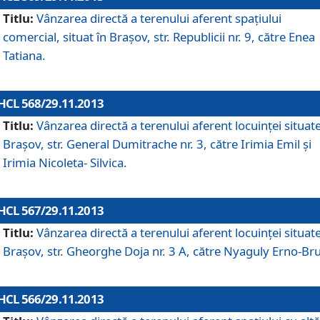
Titlu:
Vânzarea directă a terenului aferent spaţiului
comercial, situat în Braşov, str. Republicii nr. 9, către Enea
Tatiana.
HCL 568/29.11.2013
Titlu:
Vânzarea directă a terenului aferent locuinţei situate
Braşov, str. General Dumitrache nr. 3, către Irimia Emil şi
Irimia Nicoleta- Silvica.
HCL 567/29.11.2013
Titlu:
Vânzarea directă a terenului aferent locuinţei situate
Braşov, str. Gheorghe Doja nr. 3 A, către Nyaguly Erno-Br
HCL 566/29.11.2013