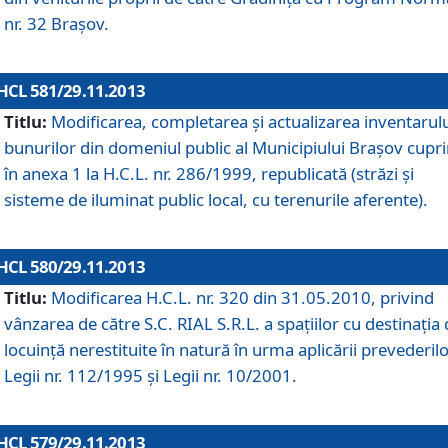
nr. 32 Braşov.
HCL 581/29.11.2013
Titlu:
Modificarea, completarea şi actualizarea inventarul
bunurilor din domeniul public al Municipiului Braşov cupr
în anexa 1 la H.C.L. nr. 286/1999, republicată (străzi şi
sisteme de iluminat public local, cu terenurile aferente).
HCL 580/29.11.2013
Titlu:
Modificarea H.C.L. nr. 320 din 31.05.2010, privind
vânzarea de către S.C. RIAL S.R.L. a spaţiilor cu destinaţia
locuinţă nerestituite în natură în urma aplicării prevederil
Legii nr. 112/1995 şi Legii nr. 10/2001.
HCL 579/29.11.2013