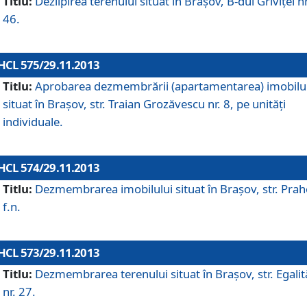
Titlu:
Dezlipirea terenului situat în Braşov, B-dul Griviţei nr
46.
HCL 575/29.11.2013
Titlu:
Aprobarea dezmembrării (apartamentarea) imobilu
situat în Braşov, str. Traian Grozăvescu nr. 8, pe unităţi
individuale.
HCL 574/29.11.2013
Titlu:
Dezmembrarea imobilului situat în Braşov, str. Pra
f.n.
HCL 573/29.11.2013
Titlu:
Dezmembrarea terenului situat în Braşov, str. Egalită
nr. 27.