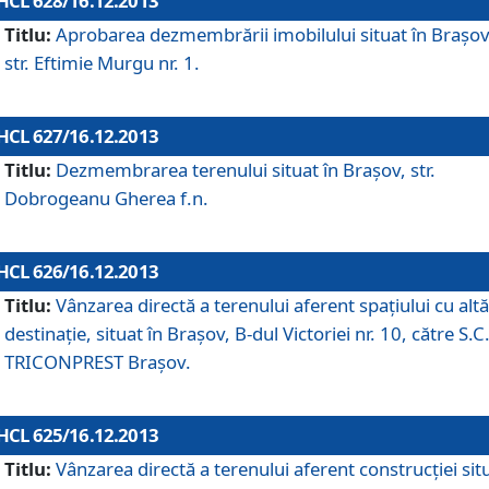
HCL 628/16.12.2013
Titlu:
Aprobarea dezmembrării imobilului situat în Braşov
str. Eftimie Murgu nr. 1.
HCL 627/16.12.2013
Titlu:
Dezmembrarea terenului situat în Braşov, str.
Dobrogeanu Gherea f.n.
HCL 626/16.12.2013
Titlu:
Vânzarea directă a terenului aferent spaţiului cu altă
destinaţie, situat în Braşov, B-dul Victoriei nr. 10, către S.C
TRICONPREST Braşov.
HCL 625/16.12.2013
Titlu:
Vânzarea directă a terenului aferent construcţiei sit