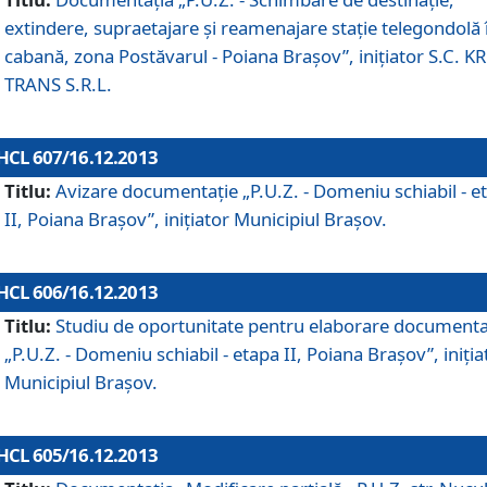
extindere, supraetajare şi reamenajare staţie telegondolă 
cabană, zona Postăvarul - Poiana Braşov”, iniţiator S.C. 
TRANS S.R.L.
HCL 607/16.12.2013
Titlu:
Avizare documentaţie „P.U.Z. - Domeniu schiabil - e
II, Poiana Braşov”, iniţiator Municipiul Braşov.
HCL 606/16.12.2013
Titlu:
Studiu de oportunitate pentru elaborare documenta
„P.U.Z. - Domeniu schiabil - etapa II, Poiana Braşov”, iniţia
Municipiul Braşov.
HCL 605/16.12.2013