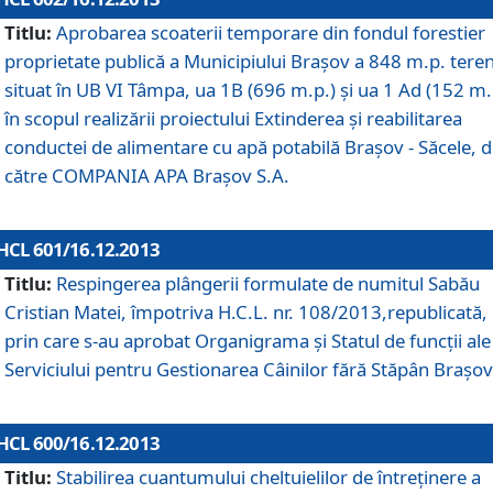
Titlu:
Aprobarea scoaterii temporare din fondul forestier
proprietate publică a Municipiului Braşov a 848 m.p. tere
situat în UB VI Tâmpa, ua 1B (696 m.p.) şi ua 1 Ad (152 m.
în scopul realizării proiectului Extinderea şi reabilitarea
conductei de alimentare cu apă potabilă Braşov - Săcele, 
către COMPANIA APA Braşov S.A.
HCL 601/16.12.2013
Titlu:
Respingerea plângerii formulate de numitul Sabău
Cristian Matei, împotriva H.C.L. nr. 108/2013,republicată,
prin care s-au aprobat Organigrama şi Statul de funcţii ale
Serviciului pentru Gestionarea Câinilor fără Stăpân Braşov
HCL 600/16.12.2013
Titlu:
Stabilirea cuantumului cheltuielilor de întreţinere a