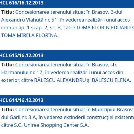
HCL 616/16.12.2013
Titlu:
Concesionarea terenului situat în Braşov, B-dul
Alexandru Vlahuţă nr. 51, în vederea realizării unui acces
comun ap. 1 şi ap. 2, sc. B, către TOMA FLORIN EDUARD ş
TOMA MIRELA FLORINA.
HCL 615/16.12.2013
Titlu:
Concesionarea terenului situat în Braşov, str.
Hărmanului nr. 17, în vederea realizării unui acces din
exterior, către BĂLESCU ALEXANDRU şi BĂLESCU ELENA.
HCL 614/16.12.2013
Titlu:
Concesionarea terenului situat în Municipiul Braşov,
dul Gării nr. 3 A, în vederea extinderii construcţiei existent
către S.C. Unirea Shopping Center S.A.