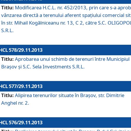
Titlu:
Modificarea H.C.L. nr. 452/2013, prin care s-a aprob
vânzarea directă a terenului aferent spaţiului comercial si
în str. Mihail Kogălniceanu nr. 13, C 2, către S.C. OLIGOPO
S.R.L.
HCL 578/29.11.2013
Titlu:
Aprobarea unui schimb de terenuri între Municipiul
Braşov şi S.C. Sela Investments S.R.L.
HCL 577/29.11.2013
Titlu:
Alipirea terenurilor situate în Braşov, str. Dimitrie
Anghel nr. 2.
HCL 576/29.11.2013