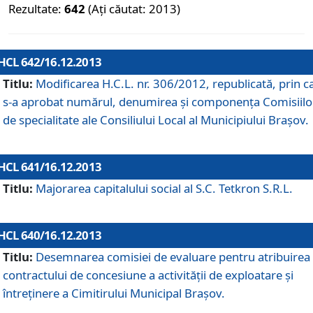
Rezultate:
642
(Ați căutat: 2013)
HCL 642/16.12.2013
Titlu:
Modificarea H.C.L. nr. 306/2012, republicată, prin c
s-a aprobat numărul, denumirea şi componenţa Comisiilo
de specialitate ale Consiliului Local al Municipiului Braşov.
HCL 641/16.12.2013
Titlu:
Majorarea capitalului social al S.C. Tetkron S.R.L.
HCL 640/16.12.2013
Titlu:
Desemnarea comisiei de evaluare pentru atribuirea
contractului de concesiune a activităţii de exploatare şi
întreţinere a Cimitirului Municipal Braşov.