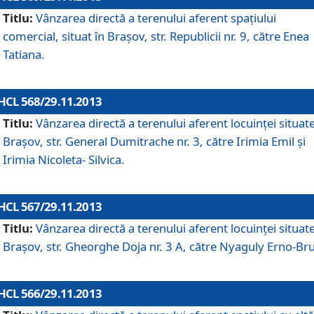
Titlu:
Vânzarea directă a terenului aferent spaţiului
comercial, situat în Braşov, str. Republicii nr. 9, către Enea
Tatiana.
HCL 568/29.11.2013
Titlu:
Vânzarea directă a terenului aferent locuinţei situate
Braşov, str. General Dumitrache nr. 3, către Irimia Emil şi
Irimia Nicoleta- Silvica.
HCL 567/29.11.2013
Titlu:
Vânzarea directă a terenului aferent locuinţei situate
Braşov, str. Gheorghe Doja nr. 3 A, către Nyaguly Erno-Br
HCL 566/29.11.2013