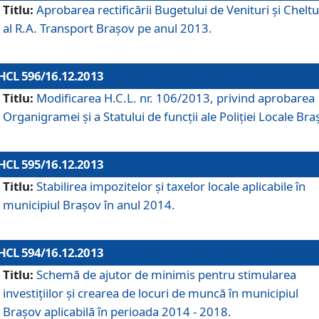
Titlu:
Aprobarea rectificării Bugetului de Venituri şi Cheltui
al R.A. Transport Braşov pe anul 2013.
HCL 596/16.12.2013
Titlu:
Modificarea H.C.L. nr. 106/2013, privind aprobarea
Organigramei şi a Statului de funcţii ale Poliţiei Locale Bra
HCL 595/16.12.2013
Titlu:
Stabilirea impozitelor şi taxelor locale aplicabile în
municipiul Braşov în anul 2014.
HCL 594/16.12.2013
Titlu:
Schemă de ajutor de minimis pentru stimularea
investiţiilor şi crearea de locuri de muncă în municipiul
Braşov aplicabilă în perioada 2014 - 2018.