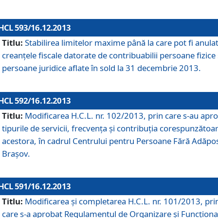
HCL 593/16.12.2013
Titlu:
Stabilirea limitelor maxime până la care pot fi anula
creanţele fiscale datorate de contribuabilii persoane fizice 
persoane juridice aflate în sold la 31 decembrie 2013.
HCL 592/16.12.2013
Titlu:
Modificarea H.C.L. nr. 102/2013, prin care s-au apr
tipurile de servicii, frecvenţa şi contribuţia corespunzătoa
acestora, în cadrul Centrului pentru Persoane Fără Adăpo
Braşov.
HCL 591/16.12.2013
Titlu:
Modificarea şi completarea H.C.L. nr. 101/2013, pri
care s-a aprobat Regulamentul de Organizare şi Funcţion