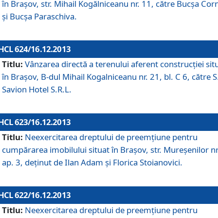
în Braşov, str. Mihail Kogălniceanu nr. 11, către Bucşa Cor
şi Bucşa Paraschiva.
HCL 624/16.12.2013
Titlu:
Vânzarea directă a terenului aferent construcţiei sit
în Braşov, B-dul Mihail Kogalniceanu nr. 21, bl. C 6, către S
Savion Hotel S.R.L.
HCL 623/16.12.2013
Titlu:
Neexercitarea dreptului de preemţiune pentru
cumpărarea imobilului situat în Braşov, str. Mureşenilor nr
ap. 3, deţinut de Ilan Adam şi Florica Stoianovici.
HCL 622/16.12.2013
Titlu:
Neexercitarea dreptului de preemţiune pentru