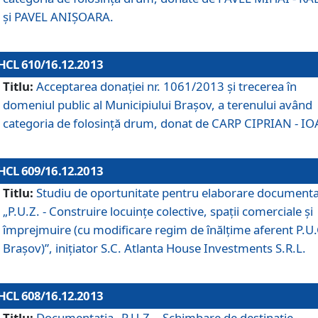
şi PAVEL ANIŞOARA.
HCL 610/16.12.2013
Titlu:
Acceptarea donaţiei nr. 1061/2013 şi trecerea în
domeniul public al Municipiului Braşov, a terenului având
categoria de folosinţă drum, donat de CARP CIPRIAN - IO
HCL 609/16.12.2013
Titlu:
Studiu de oportunitate pentru elaborare documenta
„P.U.Z. - Construire locuinţe colective, spaţii comerciale şi
împrejmuire (cu modificare regim de înălţime aferent P.U.
Braşov)”, iniţiator S.C. Atlanta House Investments S.R.L.
HCL 608/16.12.2013
Titlu:
Documentaţia „P.U.Z. - Schimbare de destinaţie,