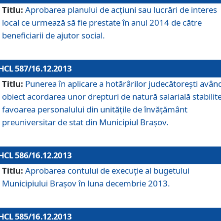
Titlu:
Aprobarea planului de acţiuni sau lucrări de interes
local ce urmează să fie prestate în anul 2014 de către
beneficiarii de ajutor social.
HCL 587/16.12.2013
Titlu:
Punerea în aplicare a hotărârilor judecătoreşti avân
obiect acordarea unor drepturi de natură salarială stabilite
favoarea personalului din unităţile de învăţământ
preuniversitar de stat din Municipiul Braşov.
HCL 586/16.12.2013
Titlu:
Aprobarea contului de execuţie al bugetului
Municipiului Braşov în luna decembrie 2013.
HCL 585/16.12.2013