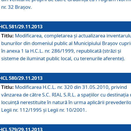
nr. 32 Braşov.
HCL 581/29.11.2013
Titlu:
Modificarea, completarea şi actualizarea inventarul
bunurilor din domeniul public al Municipiului Braşov cupr
în anexa 1 la H.C.L. nr. 286/1999, republicată (străzi şi
sisteme de iluminat public local, cu terenurile aferente).
HCL 580/29.11.2013
Titlu:
Modificarea H.C.L. nr. 320 din 31.05.2010, privind
vânzarea de către S.C. RIAL S.R.L. a spaţiilor cu destinaţia
locuinţă nerestituite în natură în urma aplicării prevederil
Legii nr. 112/1995 şi Legii nr. 10/2001.
HCL 579/29.11.2013