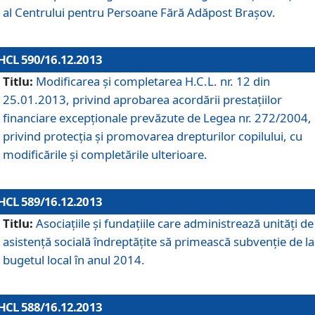
al Centrului pentru Persoane Fără Adăpost Braşov.
HCL 590/16.12.2013
Titlu:
Modificarea şi completarea H.C.L. nr. 12 din
25.01.2013, privind aprobarea acordării prestaţiilor
financiare excepţionale prevăzute de Legea nr. 272/2004,
privind protecţia şi promovarea drepturilor copilului, cu
modificările şi completările ulterioare.
HCL 589/16.12.2013
Titlu:
Asociaţiile şi fundaţiile care administrează unităţi de
asistenţă socială îndreptăţite să primească subvenţie de la
bugetul local în anul 2014.
HCL 588/16.12.2013