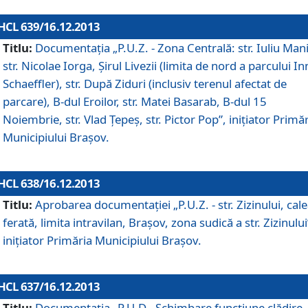
HCL 639/16.12.2013
Titlu:
Documentaţia „P.U.Z. - Zona Centrală: str. Iuliu Man
str. Nicolae Iorga, Şirul Livezii (limita de nord a parcului In
Schaeffler), str. După Ziduri (inclusiv terenul afectat de
parcare), B-dul Eroilor, str. Matei Basarab, B-dul 15
Noiembrie, str. Vlad Ţepeş, str. Pictor Pop”, iniţiator Primă
Municipiului Braşov.
HCL 638/16.12.2013
Titlu:
Aprobarea documentaţiei „P.U.Z. - str. Zizinului, cal
ferată, limita intravilan, Braşov, zona sudică a str. Zizinului
iniţiator Primăria Municipiului Braşov.
HCL 637/16.12.2013
Titlu:
Documentaţia „P.U.D - Schimbare funcţiune clădire