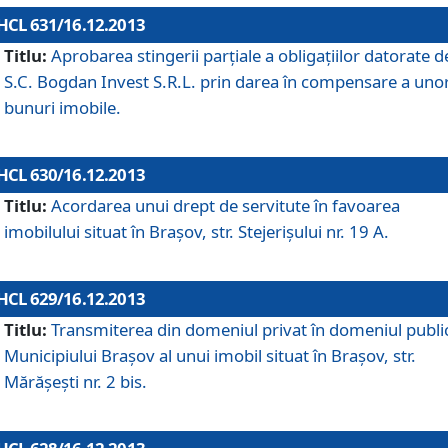
HCL 631/16.12.2013
Titlu:
Aprobarea stingerii parţiale a obligaţiilor datorate d
S.C. Bogdan Invest S.R.L. prin darea în compensare a uno
bunuri imobile.
HCL 630/16.12.2013
Titlu:
Acordarea unui drept de servitute în favoarea
imobilului situat în Braşov, str. Stejerişului nr. 19 A.
HCL 629/16.12.2013
Titlu:
Transmiterea din domeniul privat în domeniul public
Municipiului Braşov al unui imobil situat în Braşov, str.
Mărăşeşti nr. 2 bis.