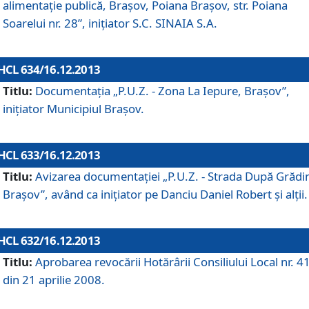
alimentaţie publică, Braşov, Poiana Braşov, str. Poiana
Soarelui nr. 28”, iniţiator S.C. SINAIA S.A.
HCL 634/16.12.2013
Titlu:
Documentaţia „P.U.Z. - Zona La Iepure, Braşov”,
iniţiator Municipiul Braşov.
HCL 633/16.12.2013
Titlu:
Avizarea documentaţiei „P.U.Z. - Strada După Grădin
Braşov”, având ca iniţiator pe Danciu Daniel Robert şi alţii.
HCL 632/16.12.2013
Titlu:
Aprobarea revocării Hotărârii Consiliului Local nr. 4
din 21 aprilie 2008.