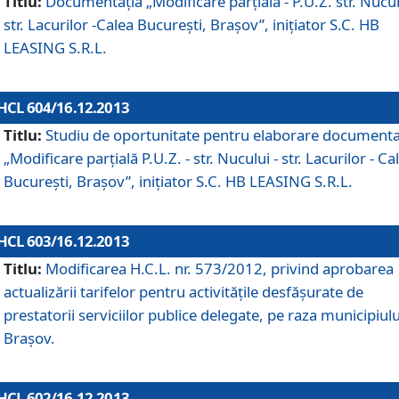
Titlu:
Documentaţia „Modificare parţială - P.U.Z. str. Nucul
str. Lacurilor -Calea Bucureşti, Braşov”, iniţiator S.C. HB
LEASING S.R.L.
HCL 604/16.12.2013
Titlu:
Studiu de oportunitate pentru elaborare documenta
„Modificare parţială P.U.Z. - str. Nucului - str. Lacurilor - Ca
Bucureşti, Braşov”, iniţiator S.C. HB LEASING S.R.L.
HCL 603/16.12.2013
Titlu:
Modificarea H.C.L. nr. 573/2012, privind aprobarea
actualizării tarifelor pentru activităţile desfăşurate de
prestatorii serviciilor publice delegate, pe raza municipiulu
Braşov.
HCL 602/16.12.2013