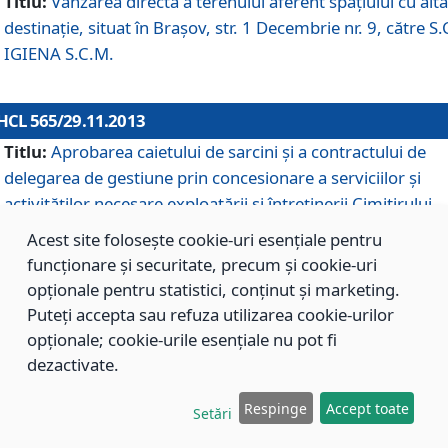
Titlu:
Vânzarea directă a terenului aferent spaţiului cu altă
destinaţie, situat în Braşov, str. 1 Decembrie nr. 9, către S.
IGIENA S.C.M.
HCL 565/29.11.2013
Titlu:
Aprobarea caietului de sarcini şi a contractului de
delegarea de gestiune prin concesionare a serviciilor şi
activităţilor necesare exploatării şi întreţinerii Cimitirului
Municipal Braşov situat în str. Dimitrie Anghel nr. 19.
Acest site folosește cookie-uri esențiale pentru
funcționare și securitate, precum și cookie-uri
opționale pentru statistici, conținut și marketing.
HCL 564/29.11.2013
Puteți accepta sau refuza utilizarea cookie-urilor
Titlu:
Completarea şi modificarea H.C.L. nr. 446/2013, pr
opționale; cookie-urile esențiale nu pot fi
care s-a aprobat studiul de fundamentare pentru
dezactivate.
concesionarea serviciilor de administrare a Cimitirului
Municipal Braşov.
Respinge
Accept toate
Setări