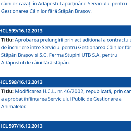
câinilor cazaţi în Adăpostul aparţinând Serviciului pentru
Gestionarea Câinilor fără Stăpân Braşov.
HCL 599/16.12.2013
Titlu:
Aprobarea prelungirii prin act adiţional a contractul
de închiriere între Serviciul pentru Gestionarea Câinilor fă
Stăpân Braşov şi S.C. Ferma Stupini UTB S.A. pentru
Adăpostul de câini fără stăpân.
HCL 598/16.12.2013
Titlu:
Modificarea H.C.L. nr. 46/2002, republicată, prin car
a aprobat înfiinţarea Serviciului Public de Gestionare a
Animalelor.
HCL 597/16.12.2013