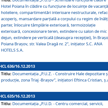
Hotel Poiana în clădire cu funcţiune de locuinţe de vacanţă
hoteliere, compartimentări interioare nestructurale, refa
acoperiş, mansardare parţială a corpului cu regim de înăl
parter, înlocuire tâmplărie exterioară, termoizolaţie
exterioară, concesionare teren, extindere cu salon de mic
dejun, extindere pe verticală (deasupra recepţiei), în Braşo
Poiana Braşov, str. Valea Dragă nr. 2”, iniţiator S.C. ANA
HOTELS S.A.
HCL 636/16.12.2013
Titlu:
Documentaţia „P.U.Z. - Construire Hale depozitare ş
producţie, zona Triaj -Braşov”, iniţiatori Eftinca Cristian, ş.
HCL 635/16.12.2013
Titlu:
Documentaţia „P.U.D. - Centru comercial, servicii,