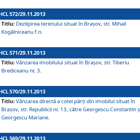
HCL 572/29.11.2013
Titlu:
Dezlipirea terenului situat în Braşov, str. Mihail
Kogălniceanu f.n.
HCL 571/29.11.2013
Titlu:
Vânzarea imobilului situat în Braşov, str. Tiberiu
Brediceanu nr. 3.
HCL 570/29.11.2013
Titlu:
Vânzarea directă a cotei părţi din imobilul situat în
Braşov, str. Republicii nr. 13, către Georgescu Constantin ş
Georgescu Mariane.
HCL 569/29.11.2013