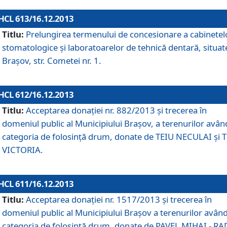
HCL 613/16.12.2013
Titlu:
Prelungirea termenului de concesionare a cabinetel
stomatologice şi laboratoarelor de tehnică dentară, situat
Braşov, str. Cometei nr. 1.
HCL 612/16.12.2013
Titlu:
Acceptarea donaţiei nr. 882/2013 şi trecerea în
domeniul public al Municipiului Braşov, a terenurilor avân
categoria de folosinţă drum, donate de TEIU NECULAI şi 
VICTORIA.
HCL 611/16.12.2013
Titlu:
Acceptarea donaţiei nr. 1517/2013 şi trecerea în
domeniul public al Municipiului Braşov a terenurilor avân
categoria de folosinţă drum, donate de PAVEL MIHAI - R