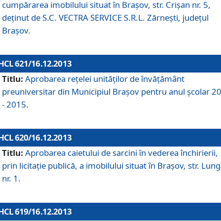
cumpărarea imobilului situat în Braşov, str. Crişan nr. 5,
deţinut de S.C. VECTRA SERVICE S.R.L. Zărneşti, judeţul
Braşov.
HCL 621/16.12.2013
Titlu:
Aprobarea reţelei unităţilor de învăţământ
preuniversitar din Municipiul Braşov pentru anul şcolar 2
- 2015.
HCL 620/16.12.2013
Titlu:
Aprobarea caietului de sarcini în vederea închirierii,
prin licitaţie publică, a imobilului situat în Braşov, str. Lun
nr. 1.
HCL 619/16.12.2013