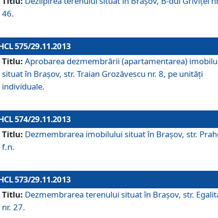
Titlu:
Dezlipirea terenului situat în Braşov, B-dul Griviţei nr
46.
HCL 575/29.11.2013
Titlu:
Aprobarea dezmembrării (apartamentarea) imobilu
situat în Braşov, str. Traian Grozăvescu nr. 8, pe unităţi
individuale.
HCL 574/29.11.2013
Titlu:
Dezmembrarea imobilului situat în Braşov, str. Pra
f.n.
HCL 573/29.11.2013
Titlu:
Dezmembrarea terenului situat în Braşov, str. Egalită
nr. 27.