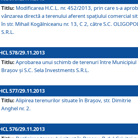
Titlu:
Modificarea H.C.L. nr. 452/2013, prin care s-a aprob
vânzarea directă a terenului aferent spaţiului comercial si
în str. Mihail Kogălniceanu nr. 13, C 2, către S.C. OLIGOPO
S.R.L.
HCL 578/29.11.2013
Titlu:
Aprobarea unui schimb de terenuri între Municipiul
Braşov şi S.C. Sela Investments S.R.L.
HCL 577/29.11.2013
Titlu:
Alipirea terenurilor situate în Braşov, str. Dimitrie
Anghel nr. 2.
HCL 576/29.11.2013