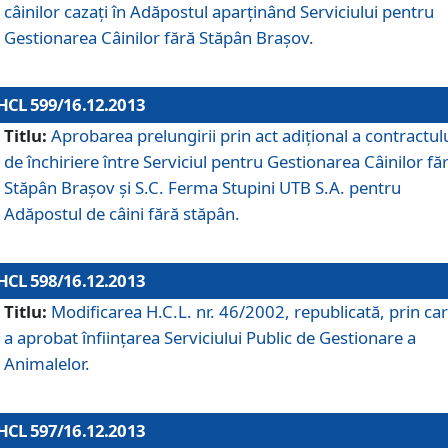
câinilor cazaţi în Adăpostul aparţinând Serviciului pentru
Gestionarea Câinilor fără Stăpân Braşov.
HCL 599/16.12.2013
Titlu:
Aprobarea prelungirii prin act adiţional a contractul
de închiriere între Serviciul pentru Gestionarea Câinilor fă
Stăpân Braşov şi S.C. Ferma Stupini UTB S.A. pentru
Adăpostul de câini fără stăpân.
HCL 598/16.12.2013
Titlu:
Modificarea H.C.L. nr. 46/2002, republicată, prin car
a aprobat înfiinţarea Serviciului Public de Gestionare a
Animalelor.
HCL 597/16.12.2013