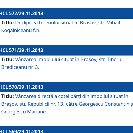
HCL 572/29.11.2013
Titlu:
Dezlipirea terenului situat în Braşov, str. Mihail
Kogălniceanu f.n.
HCL 571/29.11.2013
Titlu:
Vânzarea imobilului situat în Braşov, str. Tiberiu
Brediceanu nr. 3.
HCL 570/29.11.2013
Titlu:
Vânzarea directă a cotei părţi din imobilul situat în
Braşov, str. Republicii nr. 13, către Georgescu Constantin ş
Georgescu Mariane.
HCL 569/29.11.2013