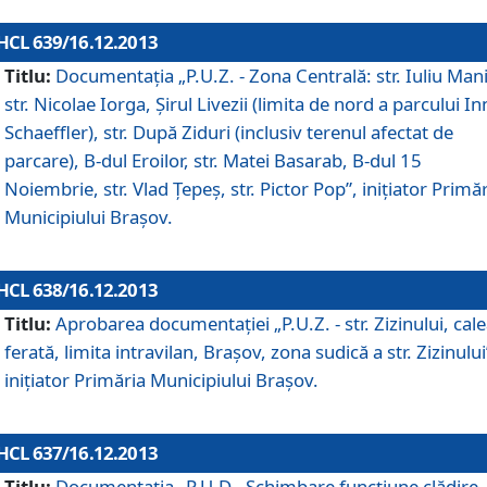
HCL 639/16.12.2013
Titlu:
Documentaţia „P.U.Z. - Zona Centrală: str. Iuliu Man
str. Nicolae Iorga, Şirul Livezii (limita de nord a parcului In
Schaeffler), str. După Ziduri (inclusiv terenul afectat de
parcare), B-dul Eroilor, str. Matei Basarab, B-dul 15
Noiembrie, str. Vlad Ţepeş, str. Pictor Pop”, iniţiator Primă
Municipiului Braşov.
HCL 638/16.12.2013
Titlu:
Aprobarea documentaţiei „P.U.Z. - str. Zizinului, cal
ferată, limita intravilan, Braşov, zona sudică a str. Zizinului
iniţiator Primăria Municipiului Braşov.
HCL 637/16.12.2013
Titlu:
Documentaţia „P.U.D - Schimbare funcţiune clădire