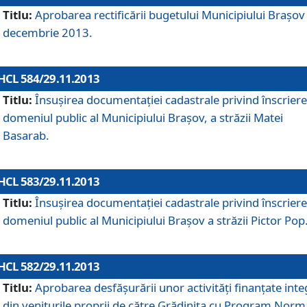
Titlu:
Aprobarea rectificării bugetului Municipiului Braşov 
decembrie 2013.
HCL 584/29.11.2013
Titlu:
Însuşirea documentaţiei cadastrale privind înscriere
domeniul public al Municipiului Braşov, a străzii Matei
Basarab.
HCL 583/29.11.2013
Titlu:
Însuşirea documentaţiei cadastrale privind înscriere
domeniul public al Municipiului Braşov a străzii Pictor Pop
HCL 582/29.11.2013
Titlu:
Aprobarea desfăşurării unor activităţi finanţate inte
din veniturile proprii de către Grădiniţa cu Program Norm