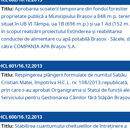
Titlu:
Aprobarea scoaterii temporare din fondul forestier
proprietate publică a Municipiului Braşov a 848 m.p. tere
situat în UB VI Tâmpa, ua 1B (696 m.p.) şi ua 1 Ad (152 m.
în scopul realizării proiectului Extinderea şi reabilitarea
conductei de alimentare cu apă potabilă Braşov - Săcele, 
către COMPANIA APA Braşov S.A.
HCL 601/16.12.2013
Titlu:
Respingerea plângerii formulate de numitul Sabău
Cristian Matei, împotriva H.C.L. nr. 108/2013,republicată,
prin care s-au aprobat Organigrama şi Statul de funcţii ale
Serviciului pentru Gestionarea Câinilor fără Stăpân Braşov
HCL 600/16.12.2013
Titlu:
Stabilirea cuantumului cheltuielilor de întreţinere a