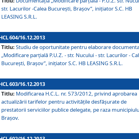
Titlu:
Documentaţia „Modificare parţială - P.U.Z. str. Nucul
str. Lacurilor -Calea Bucureşti, Braşov”, iniţiator S.C. HB
LEASING S.R.L.
HCL 604/16.12.2013
Titlu:
Studiu de oportunitate pentru elaborare documenta
„Modificare parţială P.U.Z. - str. Nucului - str. Lacurilor - Ca
Bucureşti, Braşov”, iniţiator S.C. HB LEASING S.R.L.
HCL 603/16.12.2013
Titlu:
Modificarea H.C.L. nr. 573/2012, privind aprobarea
actualizării tarifelor pentru activităţile desfăşurate de
prestatorii serviciilor publice delegate, pe raza municipiulu
Braşov.
HCL 602/16.12.2013