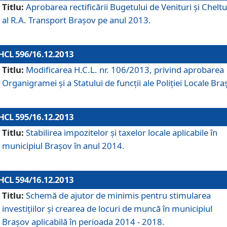
Titlu:
Aprobarea rectificării Bugetului de Venituri şi Cheltui
al R.A. Transport Braşov pe anul 2013.
HCL 596/16.12.2013
Titlu:
Modificarea H.C.L. nr. 106/2013, privind aprobarea
Organigramei şi a Statului de funcţii ale Poliţiei Locale Bra
HCL 595/16.12.2013
Titlu:
Stabilirea impozitelor şi taxelor locale aplicabile în
municipiul Braşov în anul 2014.
HCL 594/16.12.2013
Titlu:
Schemă de ajutor de minimis pentru stimularea
investiţiilor şi crearea de locuri de muncă în municipiul
Braşov aplicabilă în perioada 2014 - 2018.