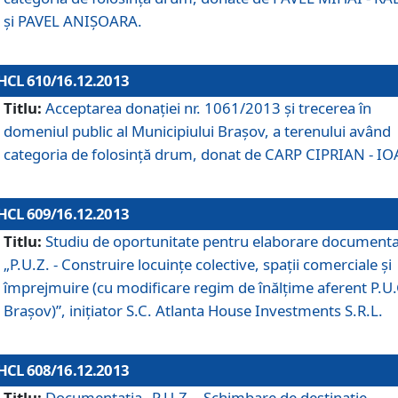
şi PAVEL ANIŞOARA.
HCL 610/16.12.2013
Titlu:
Acceptarea donaţiei nr. 1061/2013 şi trecerea în
domeniul public al Municipiului Braşov, a terenului având
categoria de folosinţă drum, donat de CARP CIPRIAN - IO
HCL 609/16.12.2013
Titlu:
Studiu de oportunitate pentru elaborare documenta
„P.U.Z. - Construire locuinţe colective, spaţii comerciale şi
împrejmuire (cu modificare regim de înălţime aferent P.U.
Braşov)”, iniţiator S.C. Atlanta House Investments S.R.L.
HCL 608/16.12.2013
Titlu:
Documentaţia „P.U.Z. - Schimbare de destinaţie,