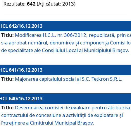
Rezultate:
642
(Ați căutat: 2013)
HCL 642/16.12.2013
Titlu:
Modificarea H.C.L. nr. 306/2012, republicată, prin c
s-a aprobat numărul, denumirea şi componenţa Comisiilo
de specialitate ale Consiliului Local al Municipiului Braşov.
HCL 641/16.12.2013
Titlu:
Majorarea capitalului social al S.C. Tetkron S.R.L.
HCL 640/16.12.2013
Titlu:
Desemnarea comisiei de evaluare pentru atribuirea
contractului de concesiune a activităţii de exploatare şi
întreţinere a Cimitirului Municipal Braşov.