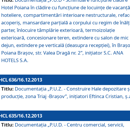
Hotel Poiana în clădire cu funcţiune de locuinţe de vacanţă
hoteliere, compartimentări interioare nestructurale, refa
acoperiş, mansardare parţială a corpului cu regim de înăl
parter, înlocuire tâmplărie exterioară, termoizolaţie
exterioară, concesionare teren, extindere cu salon de mic
dejun, extindere pe verticală (deasupra recepţiei), în Braşo
Poiana Braşov, str. Valea Dragă nr. 2”, iniţiator S.C. ANA
HOTELS S.A.
HCL 636/16.12.2013
Titlu:
Documentaţia „P.U.Z. - Construire Hale depozitare ş
producţie, zona Triaj -Braşov”, iniţiatori Eftinca Cristian, ş.
HCL 635/16.12.2013
Titlu:
Documentaţia „P.U.D. - Centru comercial, servicii,