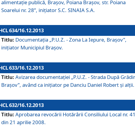
alimentaţie publică, Braşov, Poiana Braşov, str. Poiana
Soarelui nr. 28”, iniţiator S.C. SINAIA S.A.
HCL 634/16.12.2013
Titlu:
Documentaţia „P.U.Z. - Zona La Iepure, Braşov”,
iniţiator Municipiul Braşov.
HCL 633/16.12.2013
Titlu:
Avizarea documentaţiei „P.U.Z. - Strada După Grădin
Braşov”, având ca iniţiator pe Danciu Daniel Robert şi alţii.
HCL 632/16.12.2013
Titlu:
Aprobarea revocării Hotărârii Consiliului Local nr. 4
din 21 aprilie 2008.