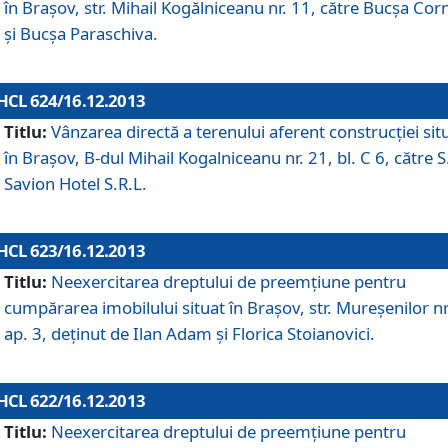
în Braşov, str. Mihail Kogălniceanu nr. 11, către Bucşa Cor
şi Bucşa Paraschiva.
HCL 624/16.12.2013
Titlu:
Vânzarea directă a terenului aferent construcţiei sit
în Braşov, B-dul Mihail Kogalniceanu nr. 21, bl. C 6, către S
Savion Hotel S.R.L.
HCL 623/16.12.2013
Titlu:
Neexercitarea dreptului de preemţiune pentru
cumpărarea imobilului situat în Braşov, str. Mureşenilor nr
ap. 3, deţinut de Ilan Adam şi Florica Stoianovici.
HCL 622/16.12.2013
Titlu:
Neexercitarea dreptului de preemţiune pentru