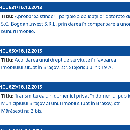
HCL 631/16.12.2013
Titlu:
Aprobarea stingerii parţiale a obligaţiilor datorate d
S.C. Bogdan Invest S.R.L. prin darea în compensare a uno
bunuri imobile.
HCL 630/16.12.2013
Titlu:
Acordarea unui drept de servitute în favoarea
imobilului situat în Braşov, str. Stejerişului nr. 19 A.
HCL 629/16.12.2013
Titlu:
Transmiterea din domeniul privat în domeniul public
Municipiului Braşov al unui imobil situat în Braşov, str.
Mărăşeşti nr. 2 bis.