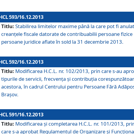
HCL 593/16.12.2013
Titlu:
Stabilirea limitelor maxime până la care pot fi anula
creanţele fiscale datorate de contribuabilii persoane fizice 
persoane juridice aflate în sold la 31 decembrie 2013.
HCL 592/16.12.2013
Titlu:
Modificarea H.C.L. nr. 102/2013, prin care s-au apr
tipurile de servicii, frecvenţa şi contribuţia corespunzătoa
acestora, în cadrul Centrului pentru Persoane Fără Adăpo
Braşov.
HCL 591/16.12.2013
Titlu:
Modificarea şi completarea H.C.L. nr. 101/2013, pri
care s-a aprobat Regulamentul de Organizare şi Funcţion