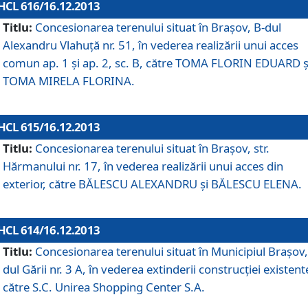
HCL 616/16.12.2013
Titlu:
Concesionarea terenului situat în Braşov, B-dul
Alexandru Vlahuţă nr. 51, în vederea realizării unui acces
comun ap. 1 şi ap. 2, sc. B, către TOMA FLORIN EDUARD ş
TOMA MIRELA FLORINA.
HCL 615/16.12.2013
Titlu:
Concesionarea terenului situat în Braşov, str.
Hărmanului nr. 17, în vederea realizării unui acces din
exterior, către BĂLESCU ALEXANDRU şi BĂLESCU ELENA.
HCL 614/16.12.2013
Titlu:
Concesionarea terenului situat în Municipiul Braşov,
dul Gării nr. 3 A, în vederea extinderii construcţiei existent
către S.C. Unirea Shopping Center S.A.