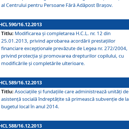
al Centrului pentru Persoane Fără Adăpost Braşov.
HCL 590/16.12.2013
Titlu:
Modificarea şi completarea H.C.L. nr. 12 din
25.01.2013, privind aprobarea acordării prestaţiilor
financiare excepţionale prevăzute de Legea nr. 272/2004,
privind protecţia şi promovarea drepturilor copilului, cu
modificările şi completările ulterioare.
HCL 589/16.12.2013
Titlu:
Asociaţiile şi fundaţiile care administrează unităţi de
asistenţă socială îndreptăţite să primească subvenţie de la
bugetul local în anul 2014.
HCL 588/16.12.2013