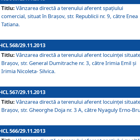
Titlu:
Vânzarea directă a terenului aferent spaţiului
comercial, situat în Braşov, str. Republicii nr. 9, către Enea
Tatiana.
HCL 568/29.11.2013
Titlu:
Vânzarea directă a terenului aferent locuinţei situate
Braşov, str. General Dumitrache nr. 3, către Irimia Emil şi
Irimia Nicoleta- Silvica.
HCL 567/29.11.2013
Titlu:
Vânzarea directă a terenului aferent locuinţei situate
Braşov, str. Gheorghe Doja nr. 3 A, către Nyaguly Erno-Br
HCL 566/29.11.2013