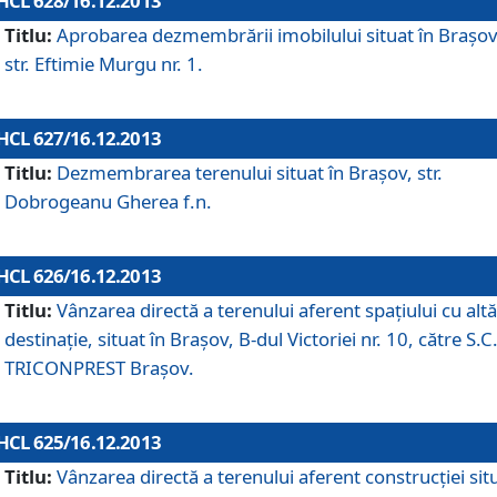
HCL 628/16.12.2013
Titlu:
Aprobarea dezmembrării imobilului situat în Braşov
str. Eftimie Murgu nr. 1.
HCL 627/16.12.2013
Titlu:
Dezmembrarea terenului situat în Braşov, str.
Dobrogeanu Gherea f.n.
HCL 626/16.12.2013
Titlu:
Vânzarea directă a terenului aferent spaţiului cu altă
destinaţie, situat în Braşov, B-dul Victoriei nr. 10, către S.C
TRICONPREST Braşov.
HCL 625/16.12.2013
Titlu:
Vânzarea directă a terenului aferent construcţiei sit