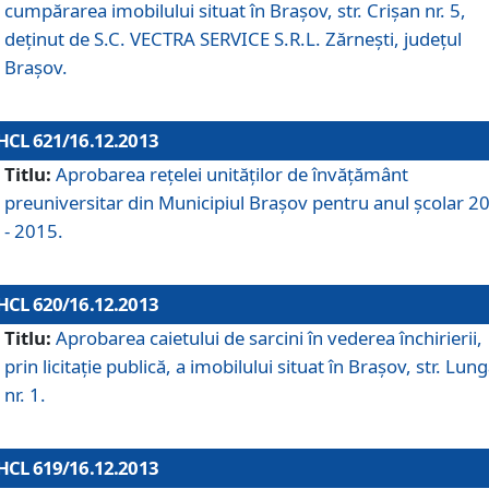
cumpărarea imobilului situat în Braşov, str. Crişan nr. 5,
deţinut de S.C. VECTRA SERVICE S.R.L. Zărneşti, judeţul
Braşov.
HCL 621/16.12.2013
Titlu:
Aprobarea reţelei unităţilor de învăţământ
preuniversitar din Municipiul Braşov pentru anul şcolar 2
- 2015.
HCL 620/16.12.2013
Titlu:
Aprobarea caietului de sarcini în vederea închirierii,
prin licitaţie publică, a imobilului situat în Braşov, str. Lun
nr. 1.
HCL 619/16.12.2013