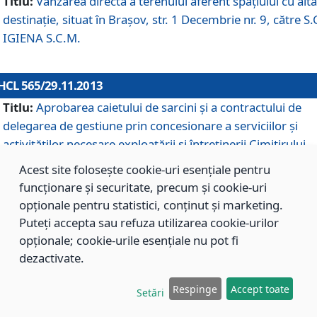
Titlu:
Vânzarea directă a terenului aferent spaţiului cu altă
destinaţie, situat în Braşov, str. 1 Decembrie nr. 9, către S.
IGIENA S.C.M.
HCL 565/29.11.2013
Titlu:
Aprobarea caietului de sarcini şi a contractului de
delegarea de gestiune prin concesionare a serviciilor şi
activităţilor necesare exploatării şi întreţinerii Cimitirului
Municipal Braşov situat în str. Dimitrie Anghel nr. 19.
Acest site folosește cookie-uri esențiale pentru
funcționare și securitate, precum și cookie-uri
opționale pentru statistici, conținut și marketing.
HCL 564/29.11.2013
Puteți accepta sau refuza utilizarea cookie-urilor
Titlu:
Completarea şi modificarea H.C.L. nr. 446/2013, pr
opționale; cookie-urile esențiale nu pot fi
care s-a aprobat studiul de fundamentare pentru
dezactivate.
concesionarea serviciilor de administrare a Cimitirului
Municipal Braşov.
Respinge
Accept toate
Setări