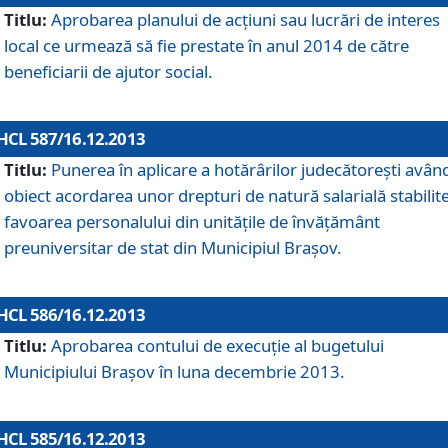
Titlu:
Aprobarea planului de acţiuni sau lucrări de interes
local ce urmează să fie prestate în anul 2014 de către
beneficiarii de ajutor social.
HCL 587/16.12.2013
Titlu:
Punerea în aplicare a hotărârilor judecătoreşti avân
obiect acordarea unor drepturi de natură salarială stabilite
favoarea personalului din unităţile de învăţământ
preuniversitar de stat din Municipiul Braşov.
HCL 586/16.12.2013
Titlu:
Aprobarea contului de execuţie al bugetului
Municipiului Braşov în luna decembrie 2013.
HCL 585/16.12.2013