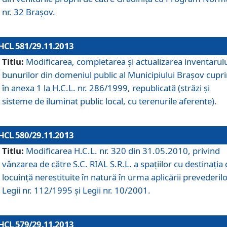
nr. 32 Braşov.
HCL 581/29.11.2013
Titlu:
Modificarea, completarea şi actualizarea inventarul
bunurilor din domeniul public al Municipiului Braşov cupr
în anexa 1 la H.C.L. nr. 286/1999, republicată (străzi şi
sisteme de iluminat public local, cu terenurile aferente).
HCL 580/29.11.2013
Titlu:
Modificarea H.C.L. nr. 320 din 31.05.2010, privind
vânzarea de către S.C. RIAL S.R.L. a spaţiilor cu destinaţia
locuinţă nerestituite în natură în urma aplicării prevederil
Legii nr. 112/1995 şi Legii nr. 10/2001.
HCL 579/29.11.2013