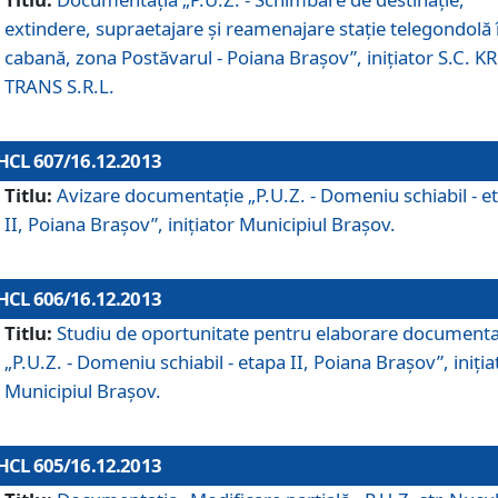
extindere, supraetajare şi reamenajare staţie telegondolă 
cabană, zona Postăvarul - Poiana Braşov”, iniţiator S.C. 
TRANS S.R.L.
HCL 607/16.12.2013
Titlu:
Avizare documentaţie „P.U.Z. - Domeniu schiabil - e
II, Poiana Braşov”, iniţiator Municipiul Braşov.
HCL 606/16.12.2013
Titlu:
Studiu de oportunitate pentru elaborare documenta
„P.U.Z. - Domeniu schiabil - etapa II, Poiana Braşov”, iniţia
Municipiul Braşov.
HCL 605/16.12.2013