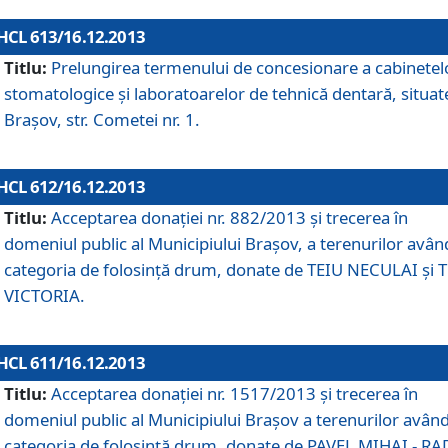
HCL 613/16.12.2013
Titlu:
Prelungirea termenului de concesionare a cabinetel
stomatologice şi laboratoarelor de tehnică dentară, situat
Braşov, str. Cometei nr. 1.
HCL 612/16.12.2013
Titlu:
Acceptarea donaţiei nr. 882/2013 şi trecerea în
domeniul public al Municipiului Braşov, a terenurilor avân
categoria de folosinţă drum, donate de TEIU NECULAI şi 
VICTORIA.
HCL 611/16.12.2013
Titlu:
Acceptarea donaţiei nr. 1517/2013 şi trecerea în
domeniul public al Municipiului Braşov a terenurilor avân
categoria de folosinţă drum, donate de PAVEL MIHAI - R