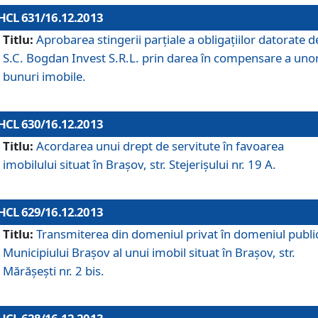
HCL 631/16.12.2013
Titlu:
Aprobarea stingerii parţiale a obligaţiilor datorate d
S.C. Bogdan Invest S.R.L. prin darea în compensare a uno
bunuri imobile.
HCL 630/16.12.2013
Titlu:
Acordarea unui drept de servitute în favoarea
imobilului situat în Braşov, str. Stejerişului nr. 19 A.
HCL 629/16.12.2013
Titlu:
Transmiterea din domeniul privat în domeniul public
Municipiului Braşov al unui imobil situat în Braşov, str.
Mărăşeşti nr. 2 bis.