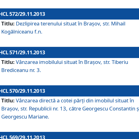
HCL 572/29.11.2013
Titlu:
Dezlipirea terenului situat în Braşov, str. Mihail
Kogălniceanu f.n.
HCL 571/29.11.2013
Titlu:
Vânzarea imobilului situat în Braşov, str. Tiberiu
Brediceanu nr. 3.
HCL 570/29.11.2013
Titlu:
Vânzarea directă a cotei părţi din imobilul situat în
Braşov, str. Republicii nr. 13, către Georgescu Constantin ş
Georgescu Mariane.
HCL 569/29.11.2013