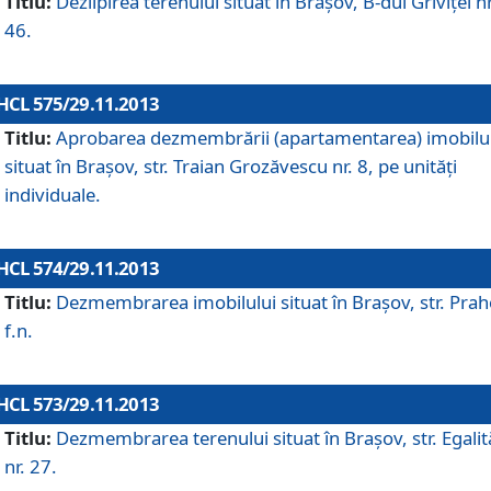
Titlu:
Dezlipirea terenului situat în Braşov, B-dul Griviţei nr
46.
HCL 575/29.11.2013
Titlu:
Aprobarea dezmembrării (apartamentarea) imobilu
situat în Braşov, str. Traian Grozăvescu nr. 8, pe unităţi
individuale.
HCL 574/29.11.2013
Titlu:
Dezmembrarea imobilului situat în Braşov, str. Pra
f.n.
HCL 573/29.11.2013
Titlu:
Dezmembrarea terenului situat în Braşov, str. Egalită
nr. 27.