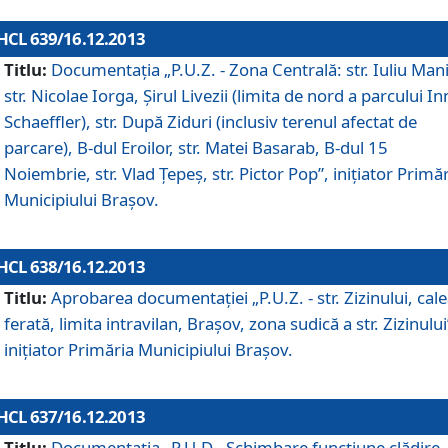
HCL 639/16.12.2013
Titlu:
Documentaţia „P.U.Z. - Zona Centrală: str. Iuliu Man
str. Nicolae Iorga, Şirul Livezii (limita de nord a parcului In
Schaeffler), str. După Ziduri (inclusiv terenul afectat de
parcare), B-dul Eroilor, str. Matei Basarab, B-dul 15
Noiembrie, str. Vlad Ţepeş, str. Pictor Pop”, iniţiator Primă
Municipiului Braşov.
HCL 638/16.12.2013
Titlu:
Aprobarea documentaţiei „P.U.Z. - str. Zizinului, cal
ferată, limita intravilan, Braşov, zona sudică a str. Zizinului
iniţiator Primăria Municipiului Braşov.
HCL 637/16.12.2013
Titlu:
Documentaţia „P.U.D - Schimbare funcţiune clădire