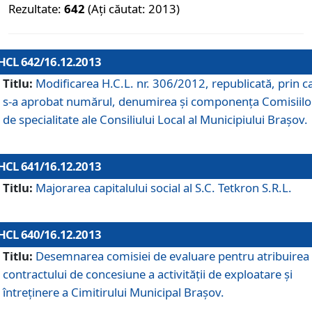
Rezultate:
642
(Ați căutat: 2013)
HCL 642/16.12.2013
Titlu:
Modificarea H.C.L. nr. 306/2012, republicată, prin c
s-a aprobat numărul, denumirea şi componenţa Comisiilo
de specialitate ale Consiliului Local al Municipiului Braşov.
HCL 641/16.12.2013
Titlu:
Majorarea capitalului social al S.C. Tetkron S.R.L.
HCL 640/16.12.2013
Titlu:
Desemnarea comisiei de evaluare pentru atribuirea
contractului de concesiune a activităţii de exploatare şi
întreţinere a Cimitirului Municipal Braşov.