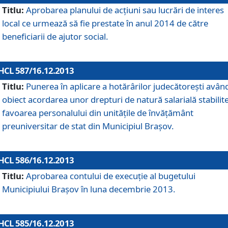
Titlu:
Aprobarea planului de acţiuni sau lucrări de interes
local ce urmează să fie prestate în anul 2014 de către
beneficiarii de ajutor social.
HCL 587/16.12.2013
Titlu:
Punerea în aplicare a hotărârilor judecătoreşti avân
obiect acordarea unor drepturi de natură salarială stabilite
favoarea personalului din unităţile de învăţământ
preuniversitar de stat din Municipiul Braşov.
HCL 586/16.12.2013
Titlu:
Aprobarea contului de execuţie al bugetului
Municipiului Braşov în luna decembrie 2013.
HCL 585/16.12.2013