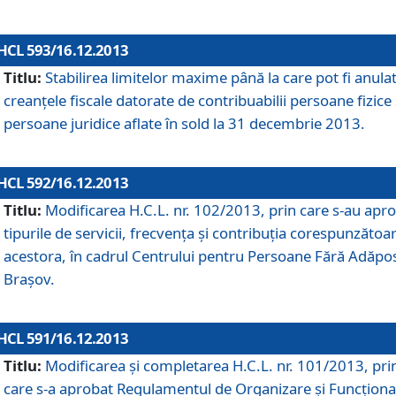
HCL 593/16.12.2013
Titlu:
Stabilirea limitelor maxime până la care pot fi anula
creanţele fiscale datorate de contribuabilii persoane fizice 
persoane juridice aflate în sold la 31 decembrie 2013.
HCL 592/16.12.2013
Titlu:
Modificarea H.C.L. nr. 102/2013, prin care s-au apr
tipurile de servicii, frecvenţa şi contribuţia corespunzătoa
acestora, în cadrul Centrului pentru Persoane Fără Adăpo
Braşov.
HCL 591/16.12.2013
Titlu:
Modificarea şi completarea H.C.L. nr. 101/2013, pri
care s-a aprobat Regulamentul de Organizare şi Funcţion