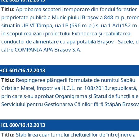
Titlu:
Aprobarea scoaterii temporare din fondul forestier
proprietate publică a Municipiului Braşov a 848 m.p. tere
situat în UB VI Tâmpa, ua 1B (696 m.p.) şi ua 1 Ad (152 m.
în scopul realizării proiectului Extinderea şi reabilitarea
conductei de alimentare cu apă potabilă Braşov - Săcele, 
către COMPANIA APA Braşov S.A.
HCL 601/16.12.2013
Titlu:
Respingerea plângerii formulate de numitul Sabău
Cristian Matei, împotriva H.C.L. nr. 108/2013,republicată,
prin care s-au aprobat Organigrama şi Statul de funcţii ale
Serviciului pentru Gestionarea Câinilor fără Stăpân Braşov
HCL 600/16.12.2013
Titlu:
Stabilirea cuantumului cheltuielilor de întreţinere a