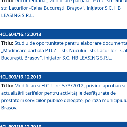
Titlu:
Documentaţia „Modificare parţială - P.U.Z. str. Nucul
str. Lacurilor -Calea Bucureşti, Braşov”, iniţiator S.C. HB
LEASING S.R.L.
HCL 604/16.12.2013
Titlu:
Studiu de oportunitate pentru elaborare documenta
„Modificare parţială P.U.Z. - str. Nucului - str. Lacurilor - Ca
Bucureşti, Braşov”, iniţiator S.C. HB LEASING S.R.L.
HCL 603/16.12.2013
Titlu:
Modificarea H.C.L. nr. 573/2012, privind aprobarea
actualizării tarifelor pentru activităţile desfăşurate de
prestatorii serviciilor publice delegate, pe raza municipiulu
Braşov.
HCL 602/16.12.2013