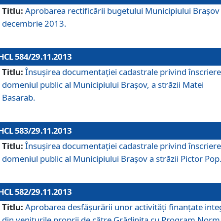
Titlu:
Aprobarea rectificării bugetului Municipiului Braşov 
decembrie 2013.
HCL 584/29.11.2013
Titlu:
Însuşirea documentaţiei cadastrale privind înscriere
domeniul public al Municipiului Braşov, a străzii Matei
Basarab.
HCL 583/29.11.2013
Titlu:
Însuşirea documentaţiei cadastrale privind înscriere
domeniul public al Municipiului Braşov a străzii Pictor Pop
HCL 582/29.11.2013
Titlu:
Aprobarea desfăşurării unor activităţi finanţate inte
din veniturile proprii de către Grădiniţa cu Program Norm