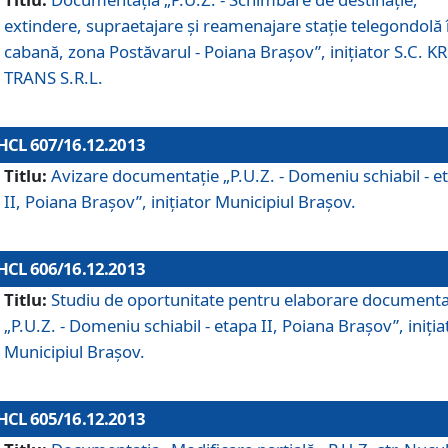
extindere, supraetajare şi reamenajare staţie telegondolă 
cabană, zona Postăvarul - Poiana Braşov”, iniţiator S.C. 
TRANS S.R.L.
HCL 607/16.12.2013
Titlu:
Avizare documentaţie „P.U.Z. - Domeniu schiabil - e
II, Poiana Braşov”, iniţiator Municipiul Braşov.
HCL 606/16.12.2013
Titlu:
Studiu de oportunitate pentru elaborare documenta
„P.U.Z. - Domeniu schiabil - etapa II, Poiana Braşov”, iniţia
Municipiul Braşov.
HCL 605/16.12.2013