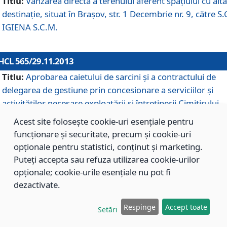
Titlu:
Vânzarea directă a terenului aferent spaţiului cu altă
destinaţie, situat în Braşov, str. 1 Decembrie nr. 9, către S.
IGIENA S.C.M.
HCL 565/29.11.2013
Titlu:
Aprobarea caietului de sarcini şi a contractului de
delegarea de gestiune prin concesionare a serviciilor şi
activităţilor necesare exploatării şi întreţinerii Cimitirului
Municipal Braşov situat în str. Dimitrie Anghel nr. 19.
Acest site folosește cookie-uri esențiale pentru
funcționare și securitate, precum și cookie-uri
opționale pentru statistici, conținut și marketing.
HCL 564/29.11.2013
Puteți accepta sau refuza utilizarea cookie-urilor
Titlu:
Completarea şi modificarea H.C.L. nr. 446/2013, pr
opționale; cookie-urile esențiale nu pot fi
care s-a aprobat studiul de fundamentare pentru
dezactivate.
concesionarea serviciilor de administrare a Cimitirului
Municipal Braşov.
Respinge
Accept toate
Setări