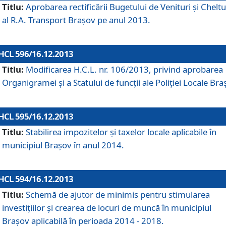
Titlu:
Aprobarea rectificării Bugetului de Venituri şi Cheltui
al R.A. Transport Braşov pe anul 2013.
HCL 596/16.12.2013
Titlu:
Modificarea H.C.L. nr. 106/2013, privind aprobarea
Organigramei şi a Statului de funcţii ale Poliţiei Locale Bra
HCL 595/16.12.2013
Titlu:
Stabilirea impozitelor şi taxelor locale aplicabile în
municipiul Braşov în anul 2014.
HCL 594/16.12.2013
Titlu:
Schemă de ajutor de minimis pentru stimularea
investiţiilor şi crearea de locuri de muncă în municipiul
Braşov aplicabilă în perioada 2014 - 2018.