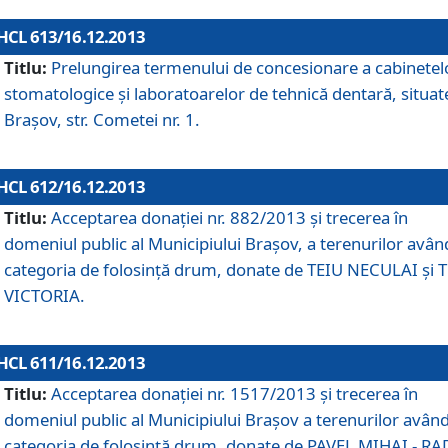
HCL 613/16.12.2013
Titlu:
Prelungirea termenului de concesionare a cabinetel
stomatologice şi laboratoarelor de tehnică dentară, situat
Braşov, str. Cometei nr. 1.
HCL 612/16.12.2013
Titlu:
Acceptarea donaţiei nr. 882/2013 şi trecerea în
domeniul public al Municipiului Braşov, a terenurilor avân
categoria de folosinţă drum, donate de TEIU NECULAI şi 
VICTORIA.
HCL 611/16.12.2013
Titlu:
Acceptarea donaţiei nr. 1517/2013 şi trecerea în
domeniul public al Municipiului Braşov a terenurilor avân
categoria de folosinţă drum, donate de PAVEL MIHAI - R