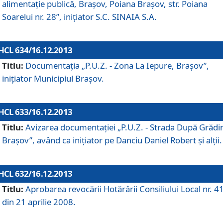
alimentaţie publică, Braşov, Poiana Braşov, str. Poiana
Soarelui nr. 28”, iniţiator S.C. SINAIA S.A.
HCL 634/16.12.2013
Titlu:
Documentaţia „P.U.Z. - Zona La Iepure, Braşov”,
iniţiator Municipiul Braşov.
HCL 633/16.12.2013
Titlu:
Avizarea documentaţiei „P.U.Z. - Strada După Grădin
Braşov”, având ca iniţiator pe Danciu Daniel Robert şi alţii.
HCL 632/16.12.2013
Titlu:
Aprobarea revocării Hotărârii Consiliului Local nr. 4
din 21 aprilie 2008.