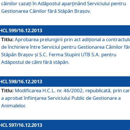
câinilor cazaţi în Adăpostul aparţinând Serviciului pentru
Gestionarea Câinilor fără Stăpân Braşov.
HCL 599/16.12.2013
Titlu:
Aprobarea prelungirii prin act adiţional a contractul
de închiriere între Serviciul pentru Gestionarea Câinilor fă
Stăpân Braşov şi S.C. Ferma Stupini UTB S.A. pentru
Adăpostul de câini fără stăpân.
HCL 598/16.12.2013
Titlu:
Modificarea H.C.L. nr. 46/2002, republicată, prin car
a aprobat înfiinţarea Serviciului Public de Gestionare a
Animalelor.
HCL 597/16.12.2013