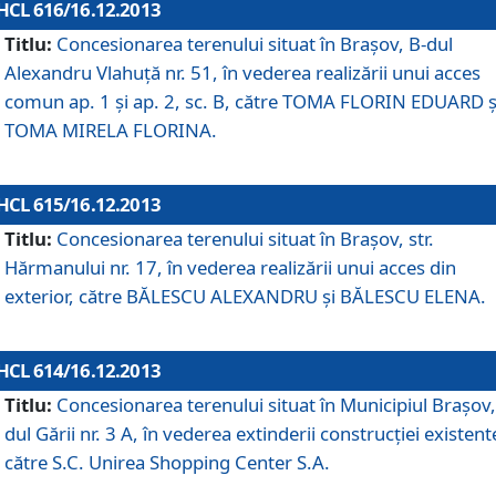
HCL 616/16.12.2013
Titlu:
Concesionarea terenului situat în Braşov, B-dul
Alexandru Vlahuţă nr. 51, în vederea realizării unui acces
comun ap. 1 şi ap. 2, sc. B, către TOMA FLORIN EDUARD ş
TOMA MIRELA FLORINA.
HCL 615/16.12.2013
Titlu:
Concesionarea terenului situat în Braşov, str.
Hărmanului nr. 17, în vederea realizării unui acces din
exterior, către BĂLESCU ALEXANDRU şi BĂLESCU ELENA.
HCL 614/16.12.2013
Titlu:
Concesionarea terenului situat în Municipiul Braşov,
dul Gării nr. 3 A, în vederea extinderii construcţiei existent
către S.C. Unirea Shopping Center S.A.