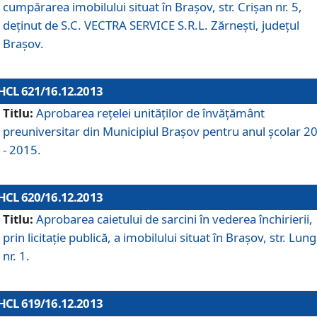
cumpărarea imobilului situat în Braşov, str. Crişan nr. 5,
deţinut de S.C. VECTRA SERVICE S.R.L. Zărneşti, judeţul
Braşov.
HCL 621/16.12.2013
Titlu:
Aprobarea reţelei unităţilor de învăţământ
preuniversitar din Municipiul Braşov pentru anul şcolar 2
- 2015.
HCL 620/16.12.2013
Titlu:
Aprobarea caietului de sarcini în vederea închirierii,
prin licitaţie publică, a imobilului situat în Braşov, str. Lun
nr. 1.
HCL 619/16.12.2013