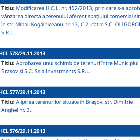
Titlu:
Modificarea H.C.L. nr. 452/2013, prin care s-a aprob
vânzarea directă a terenului aferent spaţiului comercial si
în str. Mihail Kogălniceanu nr. 13, C 2, către S.C. OLIGOPO
S.R.L.
HCL 578/29.11.2013
Titlu:
Aprobarea unui schimb de terenuri între Municipiul
Braşov şi S.C. Sela Investments S.R.L.
HCL 577/29.11.2013
Titlu:
Alipirea terenurilor situate în Braşov, str. Dimitrie
Anghel nr. 2.
HCL 576/29.11.2013