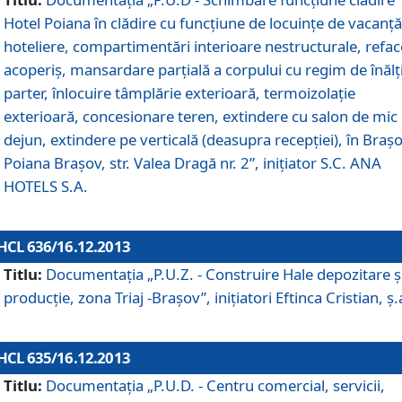
Hotel Poiana în clădire cu funcţiune de locuinţe de vacanţă
hoteliere, compartimentări interioare nestructurale, refa
acoperiş, mansardare parţială a corpului cu regim de înăl
parter, înlocuire tâmplărie exterioară, termoizolaţie
exterioară, concesionare teren, extindere cu salon de mic
dejun, extindere pe verticală (deasupra recepţiei), în Braşo
Poiana Braşov, str. Valea Dragă nr. 2”, iniţiator S.C. ANA
HOTELS S.A.
HCL 636/16.12.2013
Titlu:
Documentaţia „P.U.Z. - Construire Hale depozitare ş
producţie, zona Triaj -Braşov”, iniţiatori Eftinca Cristian, ş.
HCL 635/16.12.2013
Titlu:
Documentaţia „P.U.D. - Centru comercial, servicii,