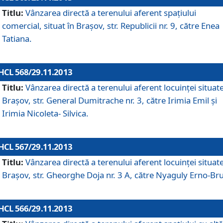
Titlu:
Vânzarea directă a terenului aferent spaţiului
comercial, situat în Braşov, str. Republicii nr. 9, către Enea
Tatiana.
HCL 568/29.11.2013
Titlu:
Vânzarea directă a terenului aferent locuinţei situate
Braşov, str. General Dumitrache nr. 3, către Irimia Emil şi
Irimia Nicoleta- Silvica.
HCL 567/29.11.2013
Titlu:
Vânzarea directă a terenului aferent locuinţei situate
Braşov, str. Gheorghe Doja nr. 3 A, către Nyaguly Erno-Br
HCL 566/29.11.2013