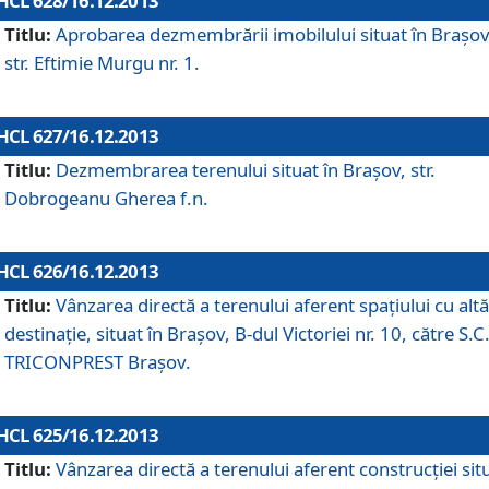
HCL 628/16.12.2013
Titlu:
Aprobarea dezmembrării imobilului situat în Braşov
str. Eftimie Murgu nr. 1.
HCL 627/16.12.2013
Titlu:
Dezmembrarea terenului situat în Braşov, str.
Dobrogeanu Gherea f.n.
HCL 626/16.12.2013
Titlu:
Vânzarea directă a terenului aferent spaţiului cu altă
destinaţie, situat în Braşov, B-dul Victoriei nr. 10, către S.C
TRICONPREST Braşov.
HCL 625/16.12.2013
Titlu:
Vânzarea directă a terenului aferent construcţiei sit