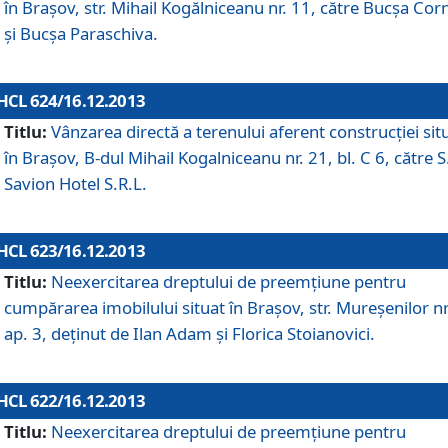
în Braşov, str. Mihail Kogălniceanu nr. 11, către Bucşa Cor
şi Bucşa Paraschiva.
HCL 624/16.12.2013
Titlu:
Vânzarea directă a terenului aferent construcţiei sit
în Braşov, B-dul Mihail Kogalniceanu nr. 21, bl. C 6, către S
Savion Hotel S.R.L.
HCL 623/16.12.2013
Titlu:
Neexercitarea dreptului de preemţiune pentru
cumpărarea imobilului situat în Braşov, str. Mureşenilor nr
ap. 3, deţinut de Ilan Adam şi Florica Stoianovici.
HCL 622/16.12.2013
Titlu:
Neexercitarea dreptului de preemţiune pentru