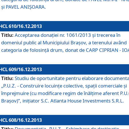
şi PAVEL ANIŞOARA.
HCL 610/16.12.2013
Titlu:
Acceptarea donaţiei nr. 1061/2013 şi trecerea în
domeniul public al Municipiului Braşov, a terenului având
categoria de folosinţă drum, donat de CARP CIPRIAN - IO
HCL 609/16.12.2013
Titlu:
Studiu de oportunitate pentru elaborare documenta
„P.U.Z. - Construire locuinţe colective, spaţii comerciale şi
împrejmuire (cu modificare regim de înălţime aferent P.U.
Braşov)”, iniţiator S.C. Atlanta House Investments S.R.L.
HCL 608/16.12.2013
Titlu:
Documentaţia „P.U.Z. - Schimbare de destinaţie,