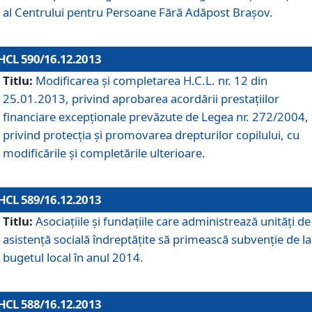
al Centrului pentru Persoane Fără Adăpost Braşov.
HCL 590/16.12.2013
Titlu:
Modificarea şi completarea H.C.L. nr. 12 din
25.01.2013, privind aprobarea acordării prestaţiilor
financiare excepţionale prevăzute de Legea nr. 272/2004,
privind protecţia şi promovarea drepturilor copilului, cu
modificările şi completările ulterioare.
HCL 589/16.12.2013
Titlu:
Asociaţiile şi fundaţiile care administrează unităţi de
asistenţă socială îndreptăţite să primească subvenţie de la
bugetul local în anul 2014.
HCL 588/16.12.2013