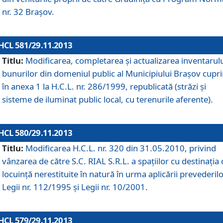
nr. 32 Braşov.
HCL 581/29.11.2013
Titlu:
Modificarea, completarea şi actualizarea inventarul
bunurilor din domeniul public al Municipiului Braşov cupr
în anexa 1 la H.C.L. nr. 286/1999, republicată (străzi şi
sisteme de iluminat public local, cu terenurile aferente).
HCL 580/29.11.2013
Titlu:
Modificarea H.C.L. nr. 320 din 31.05.2010, privind
vânzarea de către S.C. RIAL S.R.L. a spaţiilor cu destinaţia
locuinţă nerestituite în natură în urma aplicării prevederil
Legii nr. 112/1995 şi Legii nr. 10/2001.
HCL 579/29.11.2013