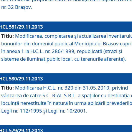
nr. 32 Braşov.
HCL 581/29.11.2013
Titlu:
Modificarea, completarea şi actualizarea inventarul
bunurilor din domeniul public al Municipiului Braşov cupr
în anexa 1 la H.C.L. nr. 286/1999, republicată (străzi şi
sisteme de iluminat public local, cu terenurile aferente).
HCL 580/29.11.2013
Titlu:
Modificarea H.C.L. nr. 320 din 31.05.2010, privind
vânzarea de către S.C. RIAL S.R.L. a spaţiilor cu destinaţia
locuinţă nerestituite în natură în urma aplicării prevederil
Legii nr. 112/1995 şi Legii nr. 10/2001.
HCL 579/29.11.2013