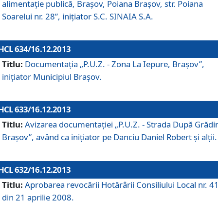
alimentaţie publică, Braşov, Poiana Braşov, str. Poiana
Soarelui nr. 28”, iniţiator S.C. SINAIA S.A.
HCL 634/16.12.2013
Titlu:
Documentaţia „P.U.Z. - Zona La Iepure, Braşov”,
iniţiator Municipiul Braşov.
HCL 633/16.12.2013
Titlu:
Avizarea documentaţiei „P.U.Z. - Strada După Grădin
Braşov”, având ca iniţiator pe Danciu Daniel Robert şi alţii.
HCL 632/16.12.2013
Titlu:
Aprobarea revocării Hotărârii Consiliului Local nr. 4
din 21 aprilie 2008.