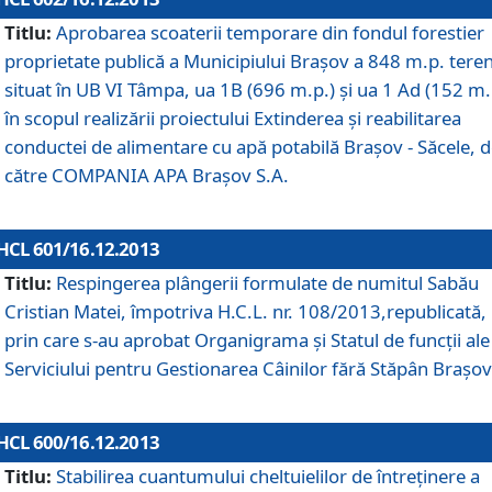
Titlu:
Aprobarea scoaterii temporare din fondul forestier
proprietate publică a Municipiului Braşov a 848 m.p. tere
situat în UB VI Tâmpa, ua 1B (696 m.p.) şi ua 1 Ad (152 m.
în scopul realizării proiectului Extinderea şi reabilitarea
conductei de alimentare cu apă potabilă Braşov - Săcele, 
către COMPANIA APA Braşov S.A.
HCL 601/16.12.2013
Titlu:
Respingerea plângerii formulate de numitul Sabău
Cristian Matei, împotriva H.C.L. nr. 108/2013,republicată,
prin care s-au aprobat Organigrama şi Statul de funcţii ale
Serviciului pentru Gestionarea Câinilor fără Stăpân Braşov
HCL 600/16.12.2013
Titlu:
Stabilirea cuantumului cheltuielilor de întreţinere a