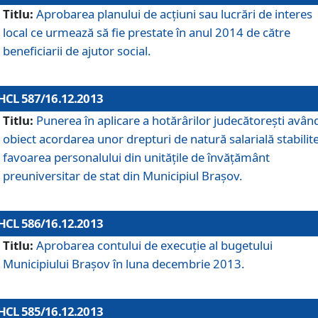
Titlu:
Aprobarea planului de acţiuni sau lucrări de interes
local ce urmează să fie prestate în anul 2014 de către
beneficiarii de ajutor social.
HCL 587/16.12.2013
Titlu:
Punerea în aplicare a hotărârilor judecătoreşti avân
obiect acordarea unor drepturi de natură salarială stabilite
favoarea personalului din unităţile de învăţământ
preuniversitar de stat din Municipiul Braşov.
HCL 586/16.12.2013
Titlu:
Aprobarea contului de execuţie al bugetului
Municipiului Braşov în luna decembrie 2013.
HCL 585/16.12.2013