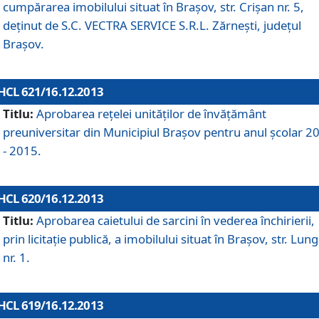
cumpărarea imobilului situat în Braşov, str. Crişan nr. 5,
deţinut de S.C. VECTRA SERVICE S.R.L. Zărneşti, judeţul
Braşov.
HCL 621/16.12.2013
Titlu:
Aprobarea reţelei unităţilor de învăţământ
preuniversitar din Municipiul Braşov pentru anul şcolar 2
- 2015.
HCL 620/16.12.2013
Titlu:
Aprobarea caietului de sarcini în vederea închirierii,
prin licitaţie publică, a imobilului situat în Braşov, str. Lun
nr. 1.
HCL 619/16.12.2013