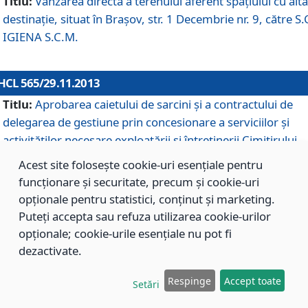
Titlu:
Vânzarea directă a terenului aferent spaţiului cu altă
destinaţie, situat în Braşov, str. 1 Decembrie nr. 9, către S.
IGIENA S.C.M.
HCL 565/29.11.2013
Titlu:
Aprobarea caietului de sarcini şi a contractului de
delegarea de gestiune prin concesionare a serviciilor şi
activităţilor necesare exploatării şi întreţinerii Cimitirului
Municipal Braşov situat în str. Dimitrie Anghel nr. 19.
Acest site folosește cookie-uri esențiale pentru
funcționare și securitate, precum și cookie-uri
opționale pentru statistici, conținut și marketing.
HCL 564/29.11.2013
Puteți accepta sau refuza utilizarea cookie-urilor
Titlu:
Completarea şi modificarea H.C.L. nr. 446/2013, pr
opționale; cookie-urile esențiale nu pot fi
care s-a aprobat studiul de fundamentare pentru
dezactivate.
concesionarea serviciilor de administrare a Cimitirului
Municipal Braşov.
Respinge
Accept toate
Setări