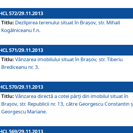
HCL 572/29.11.2013
Titlu:
Dezlipirea terenului situat în Braşov, str. Mihail
Kogălniceanu f.n.
HCL 571/29.11.2013
Titlu:
Vânzarea imobilului situat în Braşov, str. Tiberiu
Brediceanu nr. 3.
HCL 570/29.11.2013
Titlu:
Vânzarea directă a cotei părţi din imobilul situat în
Braşov, str. Republicii nr. 13, către Georgescu Constantin ş
Georgescu Mariane.
HCL 569/29.11.2013