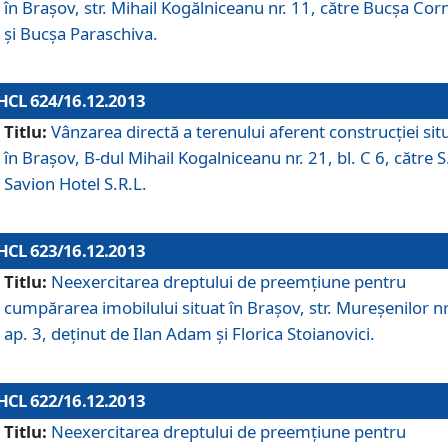
în Braşov, str. Mihail Kogălniceanu nr. 11, către Bucşa Cor
şi Bucşa Paraschiva.
HCL 624/16.12.2013
Titlu:
Vânzarea directă a terenului aferent construcţiei sit
în Braşov, B-dul Mihail Kogalniceanu nr. 21, bl. C 6, către S
Savion Hotel S.R.L.
HCL 623/16.12.2013
Titlu:
Neexercitarea dreptului de preemţiune pentru
cumpărarea imobilului situat în Braşov, str. Mureşenilor nr
ap. 3, deţinut de Ilan Adam şi Florica Stoianovici.
HCL 622/16.12.2013
Titlu:
Neexercitarea dreptului de preemţiune pentru