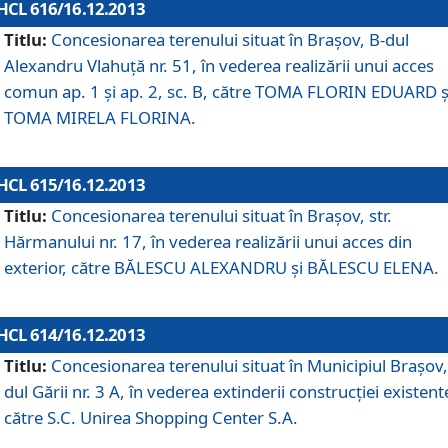
HCL 616/16.12.2013
Titlu:
Concesionarea terenului situat în Braşov, B-dul
Alexandru Vlahuţă nr. 51, în vederea realizării unui acces
comun ap. 1 şi ap. 2, sc. B, către TOMA FLORIN EDUARD ş
TOMA MIRELA FLORINA.
HCL 615/16.12.2013
Titlu:
Concesionarea terenului situat în Braşov, str.
Hărmanului nr. 17, în vederea realizării unui acces din
exterior, către BĂLESCU ALEXANDRU şi BĂLESCU ELENA.
HCL 614/16.12.2013
Titlu:
Concesionarea terenului situat în Municipiul Braşov,
dul Gării nr. 3 A, în vederea extinderii construcţiei existent
către S.C. Unirea Shopping Center S.A.