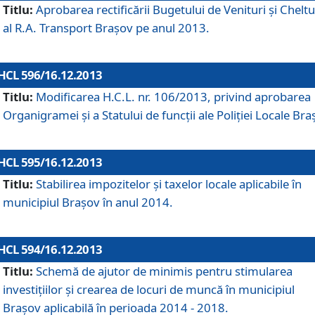
Titlu:
Aprobarea rectificării Bugetului de Venituri şi Cheltui
al R.A. Transport Braşov pe anul 2013.
HCL 596/16.12.2013
Titlu:
Modificarea H.C.L. nr. 106/2013, privind aprobarea
Organigramei şi a Statului de funcţii ale Poliţiei Locale Bra
HCL 595/16.12.2013
Titlu:
Stabilirea impozitelor şi taxelor locale aplicabile în
municipiul Braşov în anul 2014.
HCL 594/16.12.2013
Titlu:
Schemă de ajutor de minimis pentru stimularea
investiţiilor şi crearea de locuri de muncă în municipiul
Braşov aplicabilă în perioada 2014 - 2018.