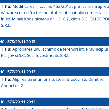
Titlu:
Modificarea H.C.L. nr. 452/2013, prin care s-a aprob
vânzarea directă a terenului aferent spaţiului comercial si
în str. Mihail Kogălniceanu nr. 13, C 2, către S.C. OLIGOPO
S.R.L.
HCL 578/29.11.2013
Titlu:
Aprobarea unui schimb de terenuri între Municipiul
Braşov şi S.C. Sela Investments S.R.L.
HCL 577/29.11.2013
Titlu:
Alipirea terenurilor situate în Braşov, str. Dimitrie
Anghel nr. 2.
HCL 576/29.11.2013