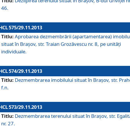
Titlu:
Dezlipirea terenului situat în Braşov, B-dul Griviţei nr
46.
HCL 575/29.11.2013
Titlu:
Aprobarea dezmembrării (apartamentarea) imobilu
situat în Braşov, str. Traian Grozăvescu nr. 8, pe unităţi
individuale.
HCL 574/29.11.2013
Titlu:
Dezmembrarea imobilului situat în Braşov, str. Pra
f.n.
HCL 573/29.11.2013
Titlu:
Dezmembrarea terenului situat în Braşov, str. Egalită
nr. 27.