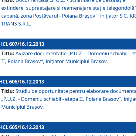
extindere, supraetajare şi reamenajare staţie telegondolă 
cabană, zona Postăvarul - Poiana Braşov”, iniţiator S.C. 
TRANS S.R.L.
HCL 607/16.12.2013
Titlu:
Avizare documentaţie „P.U.Z. - Domeniu schiabil - e
II, Poiana Braşov”, iniţiator Municipiul Braşov.
HCL 606/16.12.2013
Titlu:
Studiu de oportunitate pentru elaborare documenta
„P.U.Z. - Domeniu schiabil - etapa II, Poiana Braşov”, iniţia
Municipiul Braşov.
HCL 605/16.12.2013