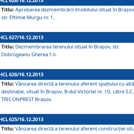
HCL 628/16.12.2013
Titlu:
Aprobarea dezmembrării imobilului situat în Braşov
str. Eftimie Murgu nr. 1.
HCL 627/16.12.2013
Titlu:
Dezmembrarea terenului situat în Braşov, str.
Dobrogeanu Gherea f.n.
HCL 626/16.12.2013
Titlu:
Vânzarea directă a terenului aferent spaţiului cu altă
destinaţie, situat în Braşov, B-dul Victoriei nr. 10, către S.C
TRICONPREST Braşov.
HCL 625/16.12.2013
Titlu:
Vânzarea directă a terenului aferent construcţiei sit