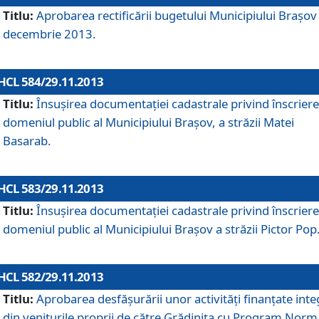
Titlu:
Aprobarea rectificării bugetului Municipiului Braşov 
decembrie 2013.
HCL 584/29.11.2013
Titlu:
Însuşirea documentaţiei cadastrale privind înscriere
domeniul public al Municipiului Braşov, a străzii Matei
Basarab.
HCL 583/29.11.2013
Titlu:
Însuşirea documentaţiei cadastrale privind înscriere
domeniul public al Municipiului Braşov a străzii Pictor Pop
HCL 582/29.11.2013
Titlu:
Aprobarea desfăşurării unor activităţi finanţate inte
din veniturile proprii de către Grădiniţa cu Program Norm