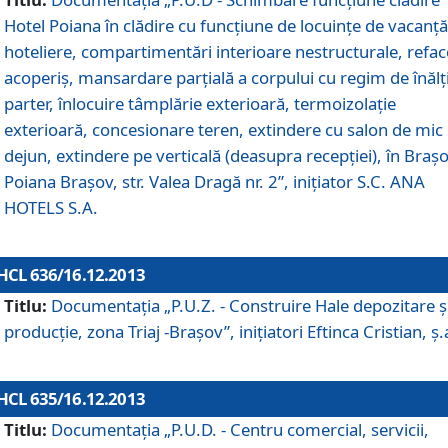
Hotel Poiana în clădire cu funcţiune de locuinţe de vacanţă
hoteliere, compartimentări interioare nestructurale, refa
acoperiş, mansardare parţială a corpului cu regim de înăl
parter, înlocuire tâmplărie exterioară, termoizolaţie
exterioară, concesionare teren, extindere cu salon de mic
dejun, extindere pe verticală (deasupra recepţiei), în Braşo
Poiana Braşov, str. Valea Dragă nr. 2”, iniţiator S.C. ANA
HOTELS S.A.
HCL 636/16.12.2013
Titlu:
Documentaţia „P.U.Z. - Construire Hale depozitare ş
producţie, zona Triaj -Braşov”, iniţiatori Eftinca Cristian, ş.
HCL 635/16.12.2013
Titlu:
Documentaţia „P.U.D. - Centru comercial, servicii,