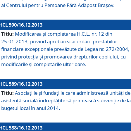
al Centrului pentru Persoane Fără Adăpost Braşov.
HCL 590/16.12.2013
Titlu:
Modificarea şi completarea H.C.L. nr. 12 din
25.01.2013, privind aprobarea acordării prestaţiilor
financiare excepţionale prevăzute de Legea nr. 272/2004,
privind protecţia şi promovarea drepturilor copilului, cu
modificările şi completările ulterioare.
HCL 589/16.12.2013
Titlu:
Asociaţiile şi fundaţiile care administrează unităţi de
asistenţă socială îndreptăţite să primească subvenţie de la
bugetul local în anul 2014.
HCL 588/16.12.2013