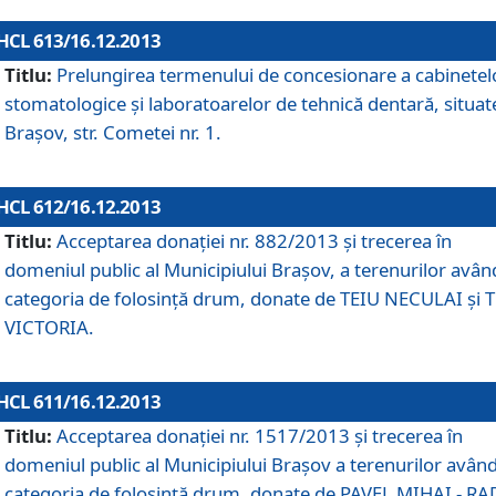
HCL 613/16.12.2013
Titlu:
Prelungirea termenului de concesionare a cabinetel
stomatologice şi laboratoarelor de tehnică dentară, situat
Braşov, str. Cometei nr. 1.
HCL 612/16.12.2013
Titlu:
Acceptarea donaţiei nr. 882/2013 şi trecerea în
domeniul public al Municipiului Braşov, a terenurilor avân
categoria de folosinţă drum, donate de TEIU NECULAI şi 
VICTORIA.
HCL 611/16.12.2013
Titlu:
Acceptarea donaţiei nr. 1517/2013 şi trecerea în
domeniul public al Municipiului Braşov a terenurilor avân
categoria de folosinţă drum, donate de PAVEL MIHAI - R