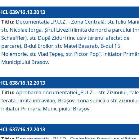
HCL 639/16.12.2013
Titlu:
Documentaţia „P.U.Z. - Zona Centrală: str. Iuliu Man
str. Nicolae Iorga, Şirul Livezii (limita de nord a parcului In
Schaeffler), str. După Ziduri (inclusiv terenul afectat de
parcare), B-dul Eroilor, str. Matei Basarab, B-dul 15
Noiembrie, str. Vlad Ţepeş, str. Pictor Pop”, iniţiator Primă
Municipiului Braşov.
HCL 638/16.12.2013
Titlu:
Aprobarea documentaţiei „P.U.Z. - str. Zizinului, cal
ferată, limita intravilan, Braşov, zona sudică a str. Zizinului
iniţiator Primăria Municipiului Braşov.
HCL 637/16.12.2013
Titlu:
Documentaţia „P.U.D - Schimbare funcţiune clădire