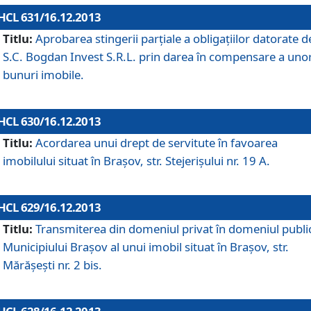
HCL 631/16.12.2013
Titlu:
Aprobarea stingerii parţiale a obligaţiilor datorate d
S.C. Bogdan Invest S.R.L. prin darea în compensare a uno
bunuri imobile.
HCL 630/16.12.2013
Titlu:
Acordarea unui drept de servitute în favoarea
imobilului situat în Braşov, str. Stejerişului nr. 19 A.
HCL 629/16.12.2013
Titlu:
Transmiterea din domeniul privat în domeniul public
Municipiului Braşov al unui imobil situat în Braşov, str.
Mărăşeşti nr. 2 bis.