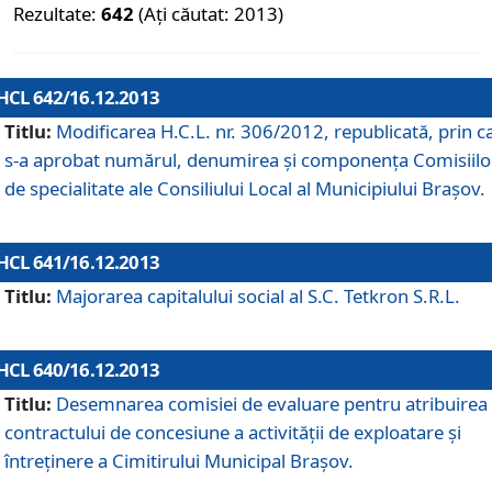
Rezultate:
642
(Ați căutat: 2013)
HCL 642/16.12.2013
Titlu:
Modificarea H.C.L. nr. 306/2012, republicată, prin c
s-a aprobat numărul, denumirea şi componenţa Comisiilo
de specialitate ale Consiliului Local al Municipiului Braşov.
HCL 641/16.12.2013
Titlu:
Majorarea capitalului social al S.C. Tetkron S.R.L.
HCL 640/16.12.2013
Titlu:
Desemnarea comisiei de evaluare pentru atribuirea
contractului de concesiune a activităţii de exploatare şi
întreţinere a Cimitirului Municipal Braşov.