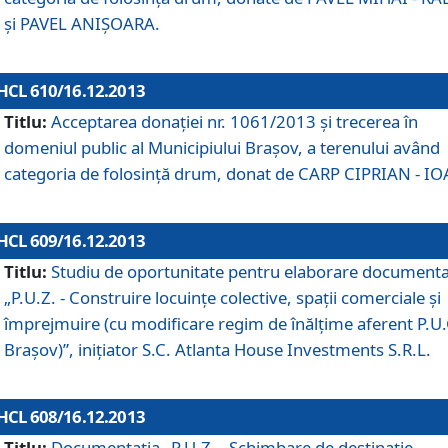
şi PAVEL ANIŞOARA.
HCL 610/16.12.2013
Titlu:
Acceptarea donaţiei nr. 1061/2013 şi trecerea în
domeniul public al Municipiului Braşov, a terenului având
categoria de folosinţă drum, donat de CARP CIPRIAN - IO
HCL 609/16.12.2013
Titlu:
Studiu de oportunitate pentru elaborare documenta
„P.U.Z. - Construire locuinţe colective, spaţii comerciale şi
împrejmuire (cu modificare regim de înălţime aferent P.U.
Braşov)”, iniţiator S.C. Atlanta House Investments S.R.L.
HCL 608/16.12.2013
Titlu:
Documentaţia „P.U.Z. - Schimbare de destinaţie,