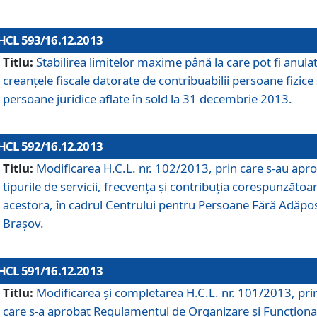
HCL 593/16.12.2013
Titlu:
Stabilirea limitelor maxime până la care pot fi anula
creanţele fiscale datorate de contribuabilii persoane fizice 
persoane juridice aflate în sold la 31 decembrie 2013.
HCL 592/16.12.2013
Titlu:
Modificarea H.C.L. nr. 102/2013, prin care s-au apr
tipurile de servicii, frecvenţa şi contribuţia corespunzătoa
acestora, în cadrul Centrului pentru Persoane Fără Adăpo
Braşov.
HCL 591/16.12.2013
Titlu:
Modificarea şi completarea H.C.L. nr. 101/2013, pri
care s-a aprobat Regulamentul de Organizare şi Funcţion