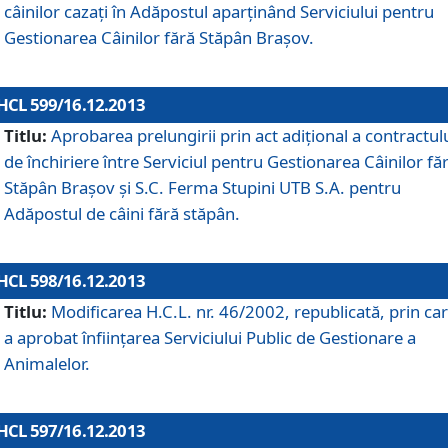
câinilor cazaţi în Adăpostul aparţinând Serviciului pentru
Gestionarea Câinilor fără Stăpân Braşov.
HCL 599/16.12.2013
Titlu:
Aprobarea prelungirii prin act adiţional a contractul
de închiriere între Serviciul pentru Gestionarea Câinilor fă
Stăpân Braşov şi S.C. Ferma Stupini UTB S.A. pentru
Adăpostul de câini fără stăpân.
HCL 598/16.12.2013
Titlu:
Modificarea H.C.L. nr. 46/2002, republicată, prin car
a aprobat înfiinţarea Serviciului Public de Gestionare a
Animalelor.
HCL 597/16.12.2013