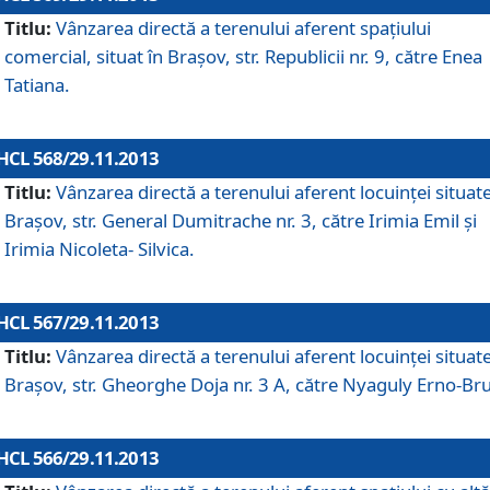
Titlu:
Vânzarea directă a terenului aferent spaţiului
comercial, situat în Braşov, str. Republicii nr. 9, către Enea
Tatiana.
HCL 568/29.11.2013
Titlu:
Vânzarea directă a terenului aferent locuinţei situate
Braşov, str. General Dumitrache nr. 3, către Irimia Emil şi
Irimia Nicoleta- Silvica.
HCL 567/29.11.2013
Titlu:
Vânzarea directă a terenului aferent locuinţei situate
Braşov, str. Gheorghe Doja nr. 3 A, către Nyaguly Erno-Br
HCL 566/29.11.2013