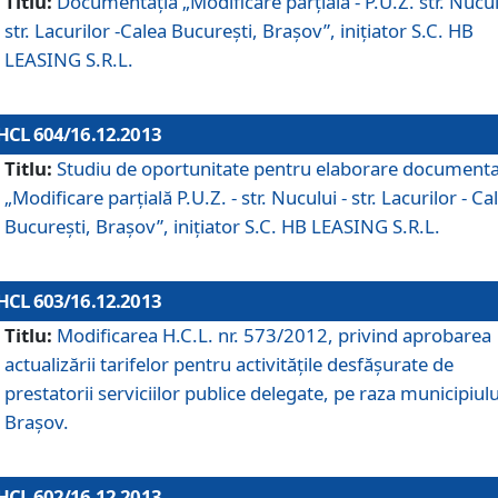
Titlu:
Documentaţia „Modificare parţială - P.U.Z. str. Nucul
str. Lacurilor -Calea Bucureşti, Braşov”, iniţiator S.C. HB
LEASING S.R.L.
HCL 604/16.12.2013
Titlu:
Studiu de oportunitate pentru elaborare documenta
„Modificare parţială P.U.Z. - str. Nucului - str. Lacurilor - Ca
Bucureşti, Braşov”, iniţiator S.C. HB LEASING S.R.L.
HCL 603/16.12.2013
Titlu:
Modificarea H.C.L. nr. 573/2012, privind aprobarea
actualizării tarifelor pentru activităţile desfăşurate de
prestatorii serviciilor publice delegate, pe raza municipiulu
Braşov.
HCL 602/16.12.2013