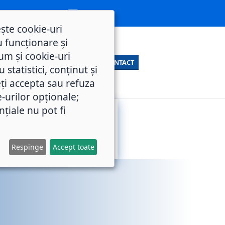
ește cookie-uri
 funcționare și
um și cookie-uri
CONTACT
statistici, conținut și
ți accepta sau refuza
e-urilor opționale;
nțiale nu pot fi
SERVICII
M.O.L.
PUBLICE
Respinge
Accept toate