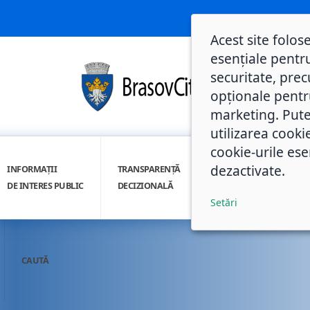
Acest site folos
esențiale pentru
securitate, prec
opționale pentru 
marketing. Pute
utilizarea cooki
cookie-urile ese
dezactivate.
INFORMAȚII
TRANSPARENȚĂ
INTEGRITATE
DE INTERES PUBLIC
DECIZIONALĂ
INSTITUȚIONALĂ
Setări
CAUTĂ