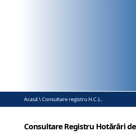
Acasă
\
Consultare registru H.C.L.
Consultare Registru Hotărâri de