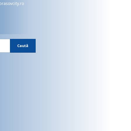
brasovcity.ro
Caută