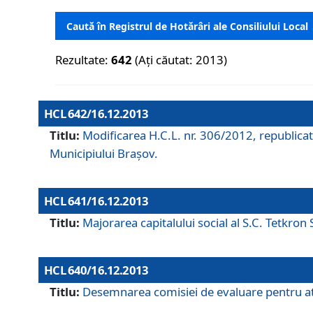
Caută în Registrul de Hotărâri ale Consiliului Local
Rezultate:
642
(Ați căutat: 2013)
HCL 642/16.12.2013
Titlu:
Modificarea H.C.L. nr. 306/2012, republicat
Municipiului Braşov.
HCL 641/16.12.2013
Titlu:
Majorarea capitalului social al S.C. Tetkron 
HCL 640/16.12.2013
Titlu:
Desemnarea comisiei de evaluare pentru atri