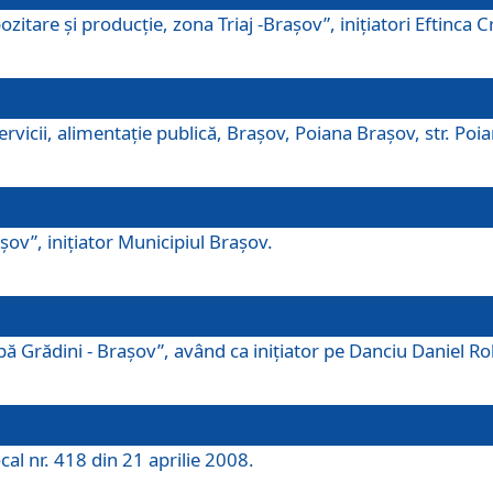
tare şi producţie, zona Triaj -Braşov”, iniţiatori Eftinca Cr
vicii, alimentaţie publică, Braşov, Poiana Braşov, str. Poian
ov”, iniţiator Municipiul Braşov.
 Grădini - Braşov”, având ca iniţiator pe Danciu Daniel Robe
cal nr. 418 din 21 aprilie 2008.