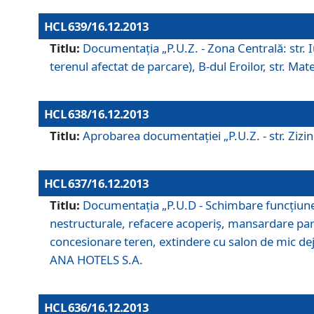
HCL 639/16.12.2013
Titlu:
Documentaţia „P.U.Z. - Zona Centrală: str. Iul
terenul afectat de parcare), B-dul Eroilor, str. Ma
HCL 638/16.12.2013
Titlu:
Aprobarea documentaţiei „P.U.Z. - str. Zizinul
HCL 637/16.12.2013
Titlu:
Documentaţia „P.U.D - Schimbare funcţiune c
nestructurale, refacere acoperiş, mansardare parţi
concesionare teren, extindere cu salon de mic dejun
ANA HOTELS S.A.
HCL 636/16.12.2013