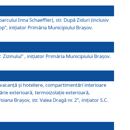
parcului Inna Schaeffler), str. După Ziduri (inclusiv
Pop”, iniţiator Primăria Municipiului Braşov.
. Zizinului” , iniţiator Primăria Municipiului Braşov.
 vacanţă şi hoteliere, compartimentări interioare
ărie exterioară, termoizolaţie exterioară,
ana Braşov, str. Valea Dragă nr. 2”, iniţiator S.C.