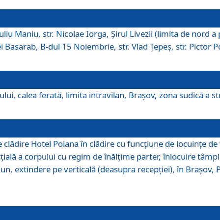
iu Maniu, str. Nicolae Iorga, Şirul Livezii (limita de nord a 
tei Basarab, B-dul 15 Noiembrie, str. Vlad Ţepeş, str. Pictor 
ui, calea ferată, limita intravilan, Braşov, zona sudică a str
lădire Hotel Poiana în clădire cu funcţiune de locuinţe de
ală a corpului cu regim de înălţime parter, înlocuire tâmpl
, extindere pe verticală (deasupra recepţiei), în Braşov, Poi