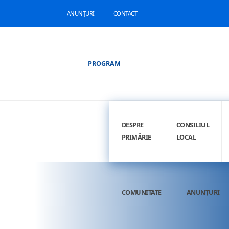
ANUNȚURI
CONTACT
PROGRAM
DESPRE
CONSILIUL
PRIMĂRIE
LOCAL
COMUNITATE
ANUNȚURI