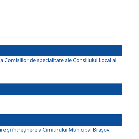
omisiilor de specialitate ale Consiliului Local al
e şi întreţinere a Cimitirului Municipal Braşov.