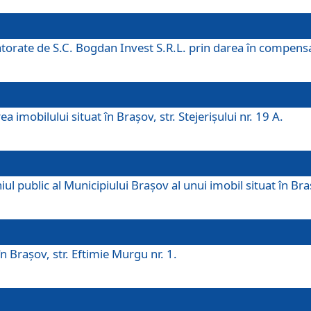
 datorate de S.C. Bogdan Invest S.R.L. prin darea în compens
 imobilului situat în Braşov, str. Stejerişului nr. 19 A.
 public al Municipiului Braşov al unui imobil situat în Braşo
 Braşov, str. Eftimie Murgu nr. 1.