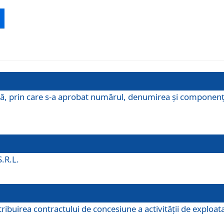
ă, prin care s-a aprobat numărul, denumirea şi componenţa C
S.R.L.
buirea contractului de concesiune a activităţii de exploatar