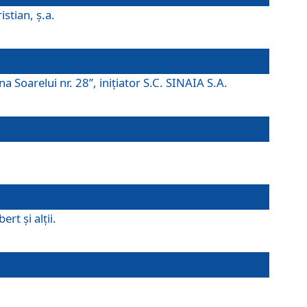
istian, ş.a.
a Soarelui nr. 28”, iniţiator S.C. SINAIA S.A.
rt şi alţii.