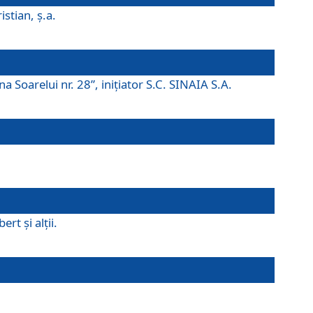
istian, ş.a.
a Soarelui nr. 28”, iniţiator S.C. SINAIA S.A.
rt şi alţii.