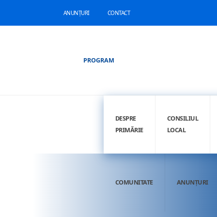
ANUNȚURI
CONTACT
PROGRAM
DESPRE
CONSILIUL
PRIMĂRIE
LOCAL
COMUNITATE
ANUNȚURI