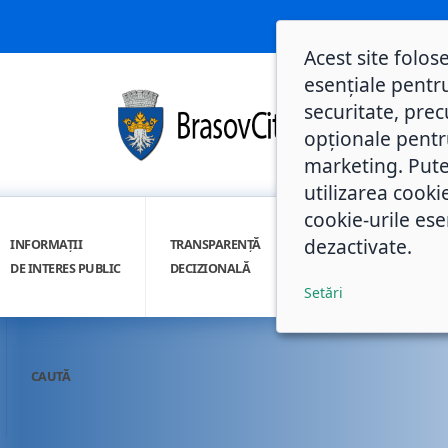
Acest site folos
esențiale pentru
securitate, prec
opționale pentru 
marketing. Pute
utilizarea cooki
cookie-urile ese
dezactivate.
INFORMAȚII
TRANSPARENȚĂ
INTEGRITATE
DE INTERES PUBLIC
DECIZIONALĂ
INSTITUȚIONALĂ
Setări
CAUTĂ