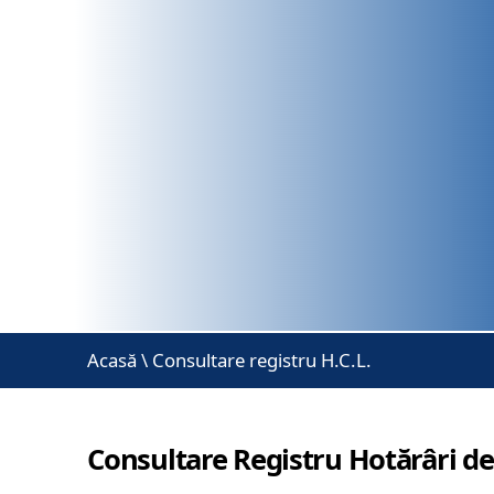
Acasă
\
Consultare registru H.C.L.
Consultare Registru Hotărâri de