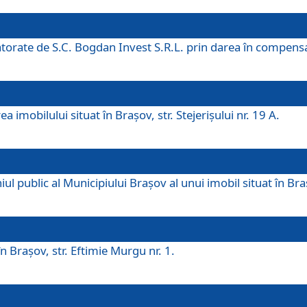
 datorate de S.C. Bogdan Invest S.R.L. prin darea în compens
 imobilului situat în Braşov, str. Stejerişului nr. 19 A.
 public al Municipiului Braşov al unui imobil situat în Braşo
 Braşov, str. Eftimie Murgu nr. 1.