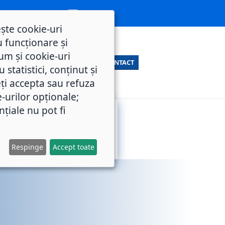
ește cookie-uri
 funcționare și
um și cookie-uri
CONTACT
statistici, conținut și
ți accepta sau refuza
e-urilor opționale;
nțiale nu pot fi
SERVICII
M.O.L.
PUBLICE
Respinge
Accept toate