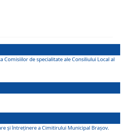
omisiilor de specialitate ale Consiliului Local al
e şi întreţinere a Cimitirului Municipal Braşov.