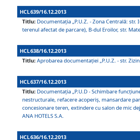
HCL 639/16.12.2013
Titlu:
Documentaţia „P.U.Z. - Zona Centrală: str. Iul
terenul afectat de parcare), B-dul Eroilor, str. Ma
HCL 638/16.12.2013
Titlu:
Aprobarea documentaţiei „P.U.Z. - str. Zizinul
HCL 637/16.12.2013
Titlu:
Documentaţia „P.U.D - Schimbare funcţiune c
nestructurale, refacere acoperiş, mansardare parţi
concesionare teren, extindere cu salon de mic dejun
ANA HOTELS S.A.
HCL 636/16.12.2013