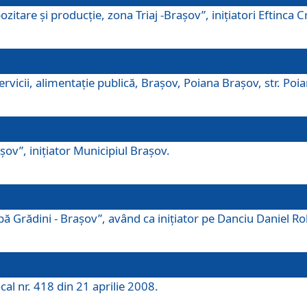
tare şi producţie, zona Triaj -Braşov”, iniţiatori Eftinca Cr
vicii, alimentaţie publică, Braşov, Poiana Braşov, str. Poian
ov”, iniţiator Municipiul Braşov.
 Grădini - Braşov”, având ca iniţiator pe Danciu Daniel Robe
cal nr. 418 din 21 aprilie 2008.