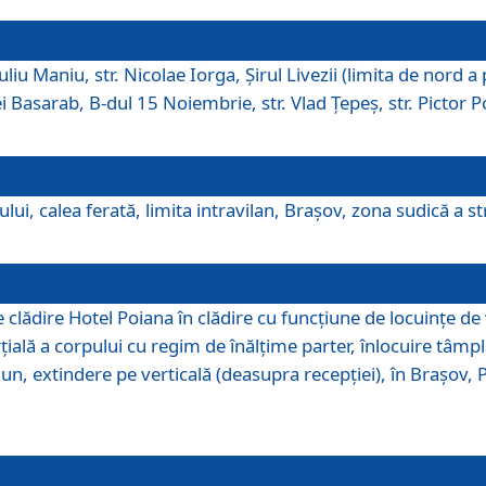
iu Maniu, str. Nicolae Iorga, Şirul Livezii (limita de nord a 
tei Basarab, B-dul 15 Noiembrie, str. Vlad Ţepeş, str. Pictor 
ui, calea ferată, limita intravilan, Braşov, zona sudică a str
lădire Hotel Poiana în clădire cu funcţiune de locuinţe de
ală a corpului cu regim de înălţime parter, înlocuire tâmpl
, extindere pe verticală (deasupra recepţiei), în Braşov, Poi