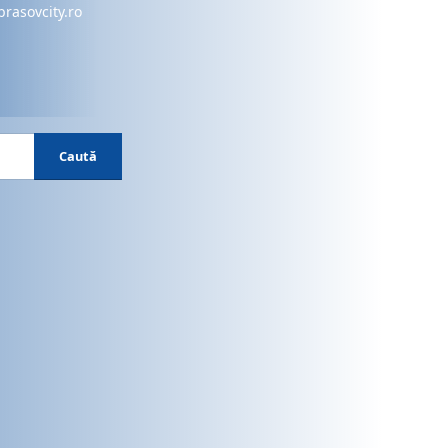
brasovcity.ro
Caută