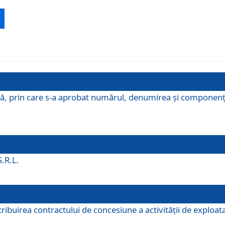
ă, prin care s-a aprobat numărul, denumirea şi componenţa C
S.R.L.
buirea contractului de concesiune a activităţii de exploatar