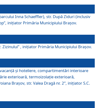
parcului Inna Schaeffler), str. După Ziduri (inclusiv
Pop”, iniţiator Primăria Municipiului Braşov.
. Zizinului” , iniţiator Primăria Municipiului Braşov.
 vacanţă şi hoteliere, compartimentări interioare
ărie exterioară, termoizolaţie exterioară,
ana Braşov, str. Valea Dragă nr. 2”, iniţiator S.C.