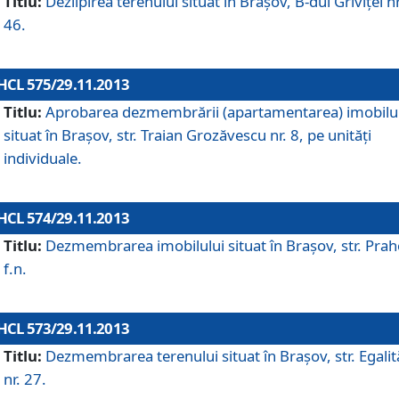
Titlu:
Dezlipirea terenului situat în Braşov, B-dul Griviţei nr
46.
HCL 575/29.11.2013
Titlu:
Aprobarea dezmembrării (apartamentarea) imobilu
situat în Braşov, str. Traian Grozăvescu nr. 8, pe unităţi
individuale.
HCL 574/29.11.2013
Titlu:
Dezmembrarea imobilului situat în Braşov, str. Pra
f.n.
HCL 573/29.11.2013
Titlu:
Dezmembrarea terenului situat în Braşov, str. Egalită
nr. 27.