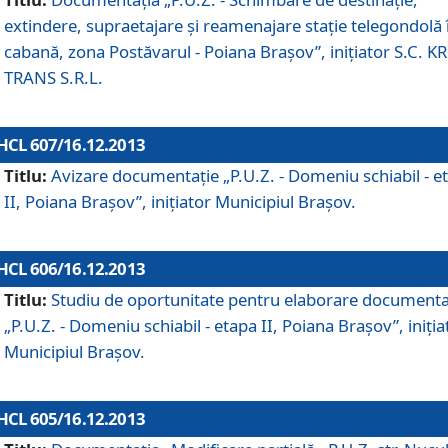
extindere, supraetajare şi reamenajare staţie telegondolă 
cabană, zona Postăvarul - Poiana Braşov”, iniţiator S.C. 
TRANS S.R.L.
HCL 607/16.12.2013
Titlu:
Avizare documentaţie „P.U.Z. - Domeniu schiabil - e
II, Poiana Braşov”, iniţiator Municipiul Braşov.
HCL 606/16.12.2013
Titlu:
Studiu de oportunitate pentru elaborare documenta
„P.U.Z. - Domeniu schiabil - etapa II, Poiana Braşov”, iniţia
Municipiul Braşov.
HCL 605/16.12.2013