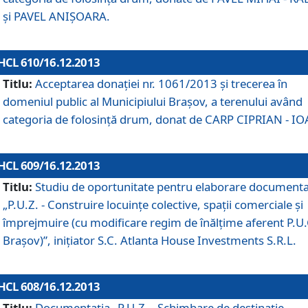
şi PAVEL ANIŞOARA.
HCL 610/16.12.2013
Titlu:
Acceptarea donaţiei nr. 1061/2013 şi trecerea în
domeniul public al Municipiului Braşov, a terenului având
categoria de folosinţă drum, donat de CARP CIPRIAN - IO
HCL 609/16.12.2013
Titlu:
Studiu de oportunitate pentru elaborare documenta
„P.U.Z. - Construire locuinţe colective, spaţii comerciale şi
împrejmuire (cu modificare regim de înălţime aferent P.U.
Braşov)”, iniţiator S.C. Atlanta House Investments S.R.L.
HCL 608/16.12.2013
Titlu:
Documentaţia „P.U.Z. - Schimbare de destinaţie,