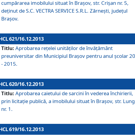
cumpărarea imobilului situat în Braşov, str. Crişan nr. 5,
deţinut de S.C. VECTRA SERVICE S.R.L. Zărneşti, judeţul
Braşov.
HCL 621/16.12.2013
Titlu:
Aprobarea reţelei unităţilor de învăţământ
preuniversitar din Municipiul Braşov pentru anul şcolar 2
- 2015.
HCL 620/16.12.2013
Titlu:
Aprobarea caietului de sarcini în vederea închirierii,
prin licitaţie publică, a imobilului situat în Braşov, str. Lun
nr. 1.
HCL 619/16.12.2013