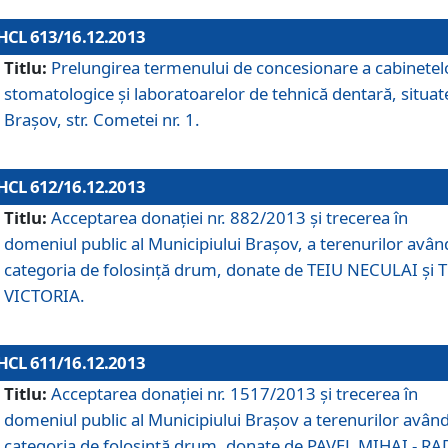
HCL 613/16.12.2013
Titlu:
Prelungirea termenului de concesionare a cabinetel
stomatologice şi laboratoarelor de tehnică dentară, situat
Braşov, str. Cometei nr. 1.
HCL 612/16.12.2013
Titlu:
Acceptarea donaţiei nr. 882/2013 şi trecerea în
domeniul public al Municipiului Braşov, a terenurilor avân
categoria de folosinţă drum, donate de TEIU NECULAI şi 
VICTORIA.
HCL 611/16.12.2013
Titlu:
Acceptarea donaţiei nr. 1517/2013 şi trecerea în
domeniul public al Municipiului Braşov a terenurilor avân
categoria de folosinţă drum, donate de PAVEL MIHAI - R