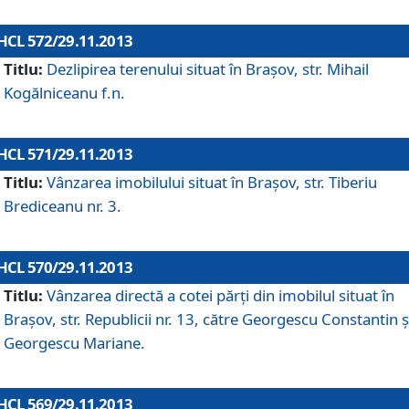
HCL 572/29.11.2013
Titlu:
Dezlipirea terenului situat în Braşov, str. Mihail
Kogălniceanu f.n.
HCL 571/29.11.2013
Titlu:
Vânzarea imobilului situat în Braşov, str. Tiberiu
Brediceanu nr. 3.
HCL 570/29.11.2013
Titlu:
Vânzarea directă a cotei părţi din imobilul situat în
Braşov, str. Republicii nr. 13, către Georgescu Constantin ş
Georgescu Mariane.
HCL 569/29.11.2013