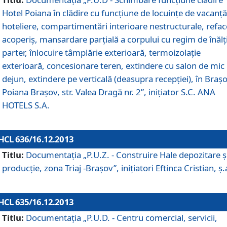
Hotel Poiana în clădire cu funcţiune de locuinţe de vacanţă
hoteliere, compartimentări interioare nestructurale, refa
acoperiş, mansardare parţială a corpului cu regim de înăl
parter, înlocuire tâmplărie exterioară, termoizolaţie
exterioară, concesionare teren, extindere cu salon de mic
dejun, extindere pe verticală (deasupra recepţiei), în Braşo
Poiana Braşov, str. Valea Dragă nr. 2”, iniţiator S.C. ANA
HOTELS S.A.
HCL 636/16.12.2013
Titlu:
Documentaţia „P.U.Z. - Construire Hale depozitare ş
producţie, zona Triaj -Braşov”, iniţiatori Eftinca Cristian, ş.
HCL 635/16.12.2013
Titlu:
Documentaţia „P.U.D. - Centru comercial, servicii,