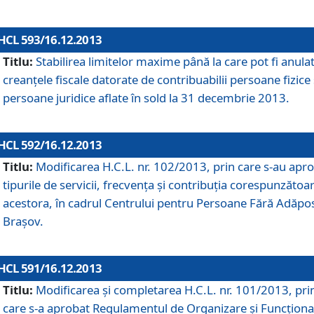
HCL 593/16.12.2013
Titlu:
Stabilirea limitelor maxime până la care pot fi anula
creanţele fiscale datorate de contribuabilii persoane fizice 
persoane juridice aflate în sold la 31 decembrie 2013.
HCL 592/16.12.2013
Titlu:
Modificarea H.C.L. nr. 102/2013, prin care s-au apr
tipurile de servicii, frecvenţa şi contribuţia corespunzătoa
acestora, în cadrul Centrului pentru Persoane Fără Adăpo
Braşov.
HCL 591/16.12.2013
Titlu:
Modificarea şi completarea H.C.L. nr. 101/2013, pri
care s-a aprobat Regulamentul de Organizare şi Funcţion