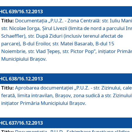
HCL 639/16.12.2013
Titlu:
Documentaţia „P.U.Z. - Zona Centrală: str. Iuliu Man
str. Nicolae Iorga, Şirul Livezii (limita de nord a parcului In
Schaeffler), str. După Ziduri (inclusiv terenul afectat de
parcare), B-dul Eroilor, str. Matei Basarab, B-dul 15
Noiembrie, str. Vlad Ţepeş, str. Pictor Pop”, iniţiator Primă
Municipiului Braşov.
HCL 638/16.12.2013
Titlu:
Aprobarea documentaţiei „P.U.Z. - str. Zizinului, cal
ferată, limita intravilan, Braşov, zona sudică a str. Zizinului
iniţiator Primăria Municipiului Braşov.
HCL 637/16.12.2013
Titlu:
Documentaţia „P.U.D - Schimbare funcţiune clădire