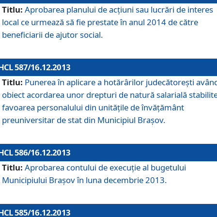
Titlu:
Aprobarea planului de acţiuni sau lucrări de interes
local ce urmează să fie prestate în anul 2014 de către
beneficiarii de ajutor social.
HCL 587/16.12.2013
Titlu:
Punerea în aplicare a hotărârilor judecătoreşti avân
obiect acordarea unor drepturi de natură salarială stabilite
favoarea personalului din unităţile de învăţământ
preuniversitar de stat din Municipiul Braşov.
HCL 586/16.12.2013
Titlu:
Aprobarea contului de execuţie al bugetului
Municipiului Braşov în luna decembrie 2013.
HCL 585/16.12.2013