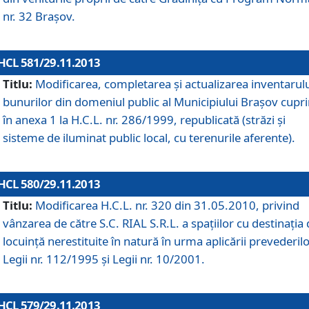
nr. 32 Braşov.
HCL 581/29.11.2013
Titlu:
Modificarea, completarea şi actualizarea inventarul
bunurilor din domeniul public al Municipiului Braşov cupr
în anexa 1 la H.C.L. nr. 286/1999, republicată (străzi şi
sisteme de iluminat public local, cu terenurile aferente).
HCL 580/29.11.2013
Titlu:
Modificarea H.C.L. nr. 320 din 31.05.2010, privind
vânzarea de către S.C. RIAL S.R.L. a spaţiilor cu destinaţia
locuinţă nerestituite în natură în urma aplicării prevederil
Legii nr. 112/1995 şi Legii nr. 10/2001.
HCL 579/29.11.2013