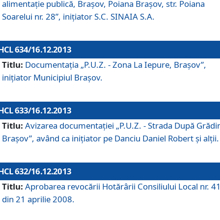
alimentaţie publică, Braşov, Poiana Braşov, str. Poiana
Soarelui nr. 28”, iniţiator S.C. SINAIA S.A.
HCL 634/16.12.2013
Titlu:
Documentaţia „P.U.Z. - Zona La Iepure, Braşov”,
iniţiator Municipiul Braşov.
HCL 633/16.12.2013
Titlu:
Avizarea documentaţiei „P.U.Z. - Strada După Grădin
Braşov”, având ca iniţiator pe Danciu Daniel Robert şi alţii.
HCL 632/16.12.2013
Titlu:
Aprobarea revocării Hotărârii Consiliului Local nr. 4
din 21 aprilie 2008.