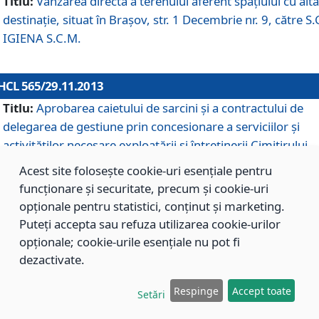
Titlu:
Vânzarea directă a terenului aferent spaţiului cu altă
destinaţie, situat în Braşov, str. 1 Decembrie nr. 9, către S.
IGIENA S.C.M.
HCL 565/29.11.2013
Titlu:
Aprobarea caietului de sarcini şi a contractului de
delegarea de gestiune prin concesionare a serviciilor şi
activităţilor necesare exploatării şi întreţinerii Cimitirului
Municipal Braşov situat în str. Dimitrie Anghel nr. 19.
Acest site folosește cookie-uri esențiale pentru
funcționare și securitate, precum și cookie-uri
opționale pentru statistici, conținut și marketing.
HCL 564/29.11.2013
Puteți accepta sau refuza utilizarea cookie-urilor
Titlu:
Completarea şi modificarea H.C.L. nr. 446/2013, pr
opționale; cookie-urile esențiale nu pot fi
care s-a aprobat studiul de fundamentare pentru
dezactivate.
concesionarea serviciilor de administrare a Cimitirului
Municipal Braşov.
Respinge
Accept toate
Setări