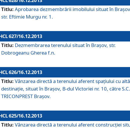
HCL 628/16.12.2013
Titlu:
Aprobarea dezmembrării imobilului situat în Braşov
str. Eftimie Murgu nr. 1.
HCL 627/16.12.2013
Titlu:
Dezmembrarea terenului situat în Braşov, str.
Dobrogeanu Gherea f.n.
HCL 626/16.12.2013
Titlu:
Vânzarea directă a terenului aferent spaţiului cu altă
destinaţie, situat în Braşov, B-dul Victoriei nr. 10, către S.C
TRICONPREST Braşov.
HCL 625/16.12.2013
Titlu:
Vânzarea directă a terenului aferent construcţiei sit