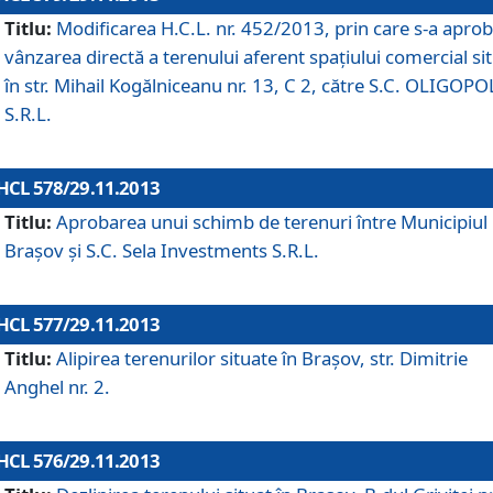
Titlu:
Modificarea H.C.L. nr. 452/2013, prin care s-a aprob
vânzarea directă a terenului aferent spaţiului comercial si
în str. Mihail Kogălniceanu nr. 13, C 2, către S.C. OLIGOPO
S.R.L.
HCL 578/29.11.2013
Titlu:
Aprobarea unui schimb de terenuri între Municipiul
Braşov şi S.C. Sela Investments S.R.L.
HCL 577/29.11.2013
Titlu:
Alipirea terenurilor situate în Braşov, str. Dimitrie
Anghel nr. 2.
HCL 576/29.11.2013