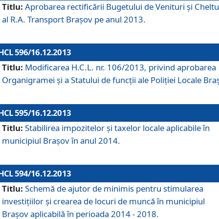
Titlu:
Aprobarea rectificării Bugetului de Venituri şi Cheltui
al R.A. Transport Braşov pe anul 2013.
HCL 596/16.12.2013
Titlu:
Modificarea H.C.L. nr. 106/2013, privind aprobarea
Organigramei şi a Statului de funcţii ale Poliţiei Locale Bra
HCL 595/16.12.2013
Titlu:
Stabilirea impozitelor şi taxelor locale aplicabile în
municipiul Braşov în anul 2014.
HCL 594/16.12.2013
Titlu:
Schemă de ajutor de minimis pentru stimularea
investiţiilor şi crearea de locuri de muncă în municipiul
Braşov aplicabilă în perioada 2014 - 2018.