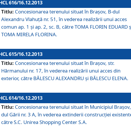
HCL 616/16.12.2013
Titlu:
Concesionarea terenului situat în Braşov, B-dul
Alexandru Vlahuţă nr. 51, în vederea realizării unui acces
comun ap. 1 şi ap. 2, sc. B, către TOMA FLORIN EDUARD ş
TOMA MIRELA FLORINA.
HCL 615/16.12.2013
Titlu:
Concesionarea terenului situat în Braşov, str.
Hărmanului nr. 17, în vederea realizării unui acces din
exterior, către BĂLESCU ALEXANDRU şi BĂLESCU ELENA.
HCL 614/16.12.2013
Titlu:
Concesionarea terenului situat în Municipiul Braşov,
dul Gării nr. 3 A, în vederea extinderii construcţiei existent
către S.C. Unirea Shopping Center S.A.