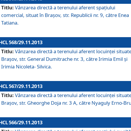
Titlu:
Vânzarea directă a terenului aferent spaţiului
comercial, situat în Braşov, str. Republicii nr. 9, către Enea
Tatiana.
HCL 568/29.11.2013
Titlu:
Vânzarea directă a terenului aferent locuinţei situate
Braşov, str. General Dumitrache nr. 3, către Irimia Emil şi
Irimia Nicoleta- Silvica.
HCL 567/29.11.2013
Titlu:
Vânzarea directă a terenului aferent locuinţei situate
Braşov, str. Gheorghe Doja nr. 3 A, către Nyaguly Erno-Br
HCL 566/29.11.2013