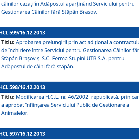
câinilor cazaţi în Adăpostul aparţinând Serviciului pentru
Gestionarea Câinilor fără Stăpân Braşov.
HCL 599/16.12.2013
Titlu:
Aprobarea prelungirii prin act adiţional a contractul
de închiriere între Serviciul pentru Gestionarea Câinilor fă
Stăpân Braşov şi S.C. Ferma Stupini UTB S.A. pentru
Adăpostul de câini fără stăpân.
HCL 598/16.12.2013
Titlu:
Modificarea H.C.L. nr. 46/2002, republicată, prin car
a aprobat înfiinţarea Serviciului Public de Gestionare a
Animalelor.
HCL 597/16.12.2013