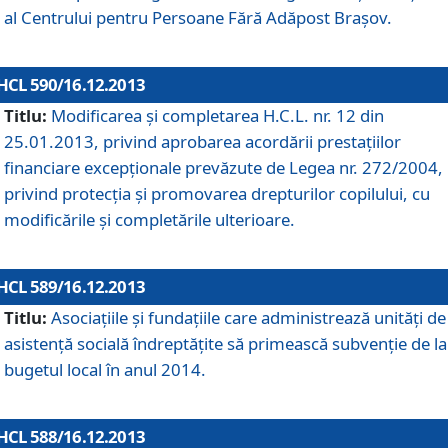
al Centrului pentru Persoane Fără Adăpost Braşov.
HCL 590/16.12.2013
Titlu:
Modificarea şi completarea H.C.L. nr. 12 din
25.01.2013, privind aprobarea acordării prestaţiilor
financiare excepţionale prevăzute de Legea nr. 272/2004,
privind protecţia şi promovarea drepturilor copilului, cu
modificările şi completările ulterioare.
HCL 589/16.12.2013
Titlu:
Asociaţiile şi fundaţiile care administrează unităţi de
asistenţă socială îndreptăţite să primească subvenţie de la
bugetul local în anul 2014.
HCL 588/16.12.2013