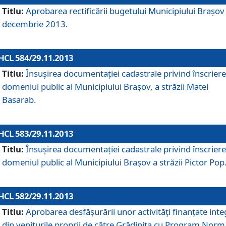
Titlu:
Aprobarea rectificării bugetului Municipiului Braşov 
decembrie 2013.
HCL 584/29.11.2013
Titlu:
Însuşirea documentaţiei cadastrale privind înscriere
domeniul public al Municipiului Braşov, a străzii Matei
Basarab.
HCL 583/29.11.2013
Titlu:
Însuşirea documentaţiei cadastrale privind înscriere
domeniul public al Municipiului Braşov a străzii Pictor Pop
HCL 582/29.11.2013
Titlu:
Aprobarea desfăşurării unor activităţi finanţate inte
din veniturile proprii de către Grădiniţa cu Program Norm