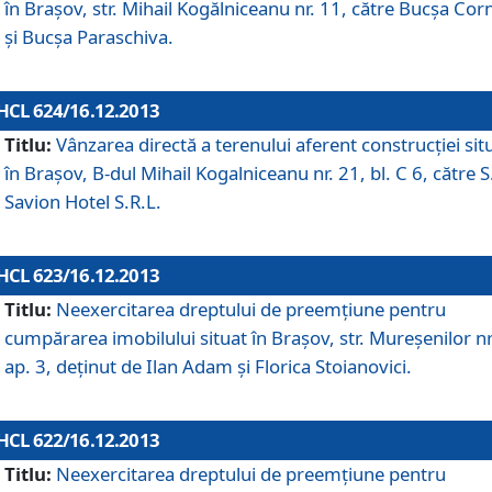
în Braşov, str. Mihail Kogălniceanu nr. 11, către Bucşa Cor
şi Bucşa Paraschiva.
HCL 624/16.12.2013
Titlu:
Vânzarea directă a terenului aferent construcţiei sit
în Braşov, B-dul Mihail Kogalniceanu nr. 21, bl. C 6, către S
Savion Hotel S.R.L.
HCL 623/16.12.2013
Titlu:
Neexercitarea dreptului de preemţiune pentru
cumpărarea imobilului situat în Braşov, str. Mureşenilor nr
ap. 3, deţinut de Ilan Adam şi Florica Stoianovici.
HCL 622/16.12.2013
Titlu:
Neexercitarea dreptului de preemţiune pentru