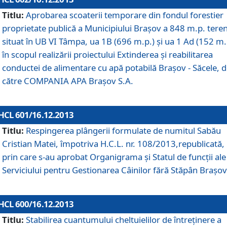
Titlu:
Aprobarea scoaterii temporare din fondul forestier
proprietate publică a Municipiului Braşov a 848 m.p. tere
situat în UB VI Tâmpa, ua 1B (696 m.p.) şi ua 1 Ad (152 m.
în scopul realizării proiectului Extinderea şi reabilitarea
conductei de alimentare cu apă potabilă Braşov - Săcele, 
către COMPANIA APA Braşov S.A.
HCL 601/16.12.2013
Titlu:
Respingerea plângerii formulate de numitul Sabău
Cristian Matei, împotriva H.C.L. nr. 108/2013,republicată,
prin care s-au aprobat Organigrama şi Statul de funcţii ale
Serviciului pentru Gestionarea Câinilor fără Stăpân Braşov
HCL 600/16.12.2013
Titlu:
Stabilirea cuantumului cheltuielilor de întreţinere a