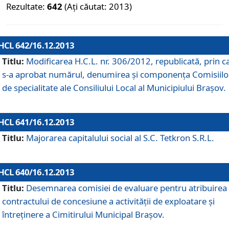
Rezultate:
642
(Ați căutat: 2013)
HCL 642/16.12.2013
Titlu:
Modificarea H.C.L. nr. 306/2012, republicată, prin c
s-a aprobat numărul, denumirea şi componenţa Comisiilo
de specialitate ale Consiliului Local al Municipiului Braşov.
HCL 641/16.12.2013
Titlu:
Majorarea capitalului social al S.C. Tetkron S.R.L.
HCL 640/16.12.2013
Titlu:
Desemnarea comisiei de evaluare pentru atribuirea
contractului de concesiune a activităţii de exploatare şi
întreţinere a Cimitirului Municipal Braşov.