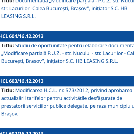
Titlu:
Documentaţia „Modificare parţială - P.U.Z. str. Nucul
str. Lacurilor -Calea Bucureşti, Braşov”, iniţiator S.C. HB
LEASING S.R.L.
HCL 604/16.12.2013
Titlu:
Studiu de oportunitate pentru elaborare documenta
„Modificare parţială P.U.Z. - str. Nucului - str. Lacurilor - Ca
Bucureşti, Braşov”, iniţiator S.C. HB LEASING S.R.L.
HCL 603/16.12.2013
Titlu:
Modificarea H.C.L. nr. 573/2012, privind aprobarea
actualizării tarifelor pentru activităţile desfăşurate de
prestatorii serviciilor publice delegate, pe raza municipiulu
Braşov.
HCL 602/16.12.2013