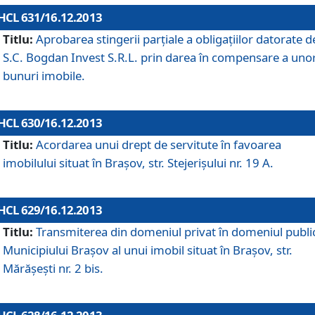
HCL 631/16.12.2013
Titlu:
Aprobarea stingerii parţiale a obligaţiilor datorate d
S.C. Bogdan Invest S.R.L. prin darea în compensare a uno
bunuri imobile.
HCL 630/16.12.2013
Titlu:
Acordarea unui drept de servitute în favoarea
imobilului situat în Braşov, str. Stejerişului nr. 19 A.
HCL 629/16.12.2013
Titlu:
Transmiterea din domeniul privat în domeniul public
Municipiului Braşov al unui imobil situat în Braşov, str.
Mărăşeşti nr. 2 bis.