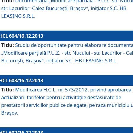
Titlu:
Documentaţia „Modificare parţială - P.U.Z. str. Nucul
str. Lacurilor -Calea Bucureşti, Braşov”, iniţiator S.C. HB
LEASING S.R.L.
HCL 604/16.12.2013
Titlu:
Studiu de oportunitate pentru elaborare documenta
„Modificare parţială P.U.Z. - str. Nucului - str. Lacurilor - Ca
Bucureşti, Braşov”, iniţiator S.C. HB LEASING S.R.L.
HCL 603/16.12.2013
Titlu:
Modificarea H.C.L. nr. 573/2012, privind aprobarea
actualizării tarifelor pentru activităţile desfăşurate de
prestatorii serviciilor publice delegate, pe raza municipiulu
Braşov.
HCL 602/16.12.2013