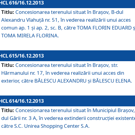
HCL 616/16.12.2013
Titlu:
Concesionarea terenului situat în Braşov, B-dul
Alexandru Vlahuţă nr. 51, în vederea realizării unui acces
comun ap. 1 şi ap. 2, sc. B, către TOMA FLORIN EDUARD ş
TOMA MIRELA FLORINA.
HCL 615/16.12.2013
Titlu:
Concesionarea terenului situat în Braşov, str.
Hărmanului nr. 17, în vederea realizării unui acces din
exterior, către BĂLESCU ALEXANDRU şi BĂLESCU ELENA.
HCL 614/16.12.2013
Titlu:
Concesionarea terenului situat în Municipiul Braşov,
dul Gării nr. 3 A, în vederea extinderii construcţiei existent
către S.C. Unirea Shopping Center S.A.