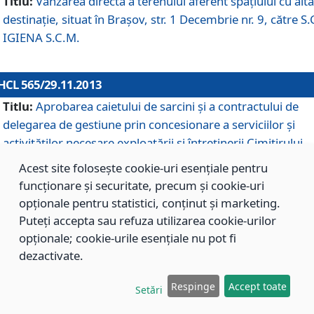
Titlu:
Vânzarea directă a terenului aferent spaţiului cu altă
destinaţie, situat în Braşov, str. 1 Decembrie nr. 9, către S.
IGIENA S.C.M.
HCL 565/29.11.2013
Titlu:
Aprobarea caietului de sarcini şi a contractului de
delegarea de gestiune prin concesionare a serviciilor şi
activităţilor necesare exploatării şi întreţinerii Cimitirului
Municipal Braşov situat în str. Dimitrie Anghel nr. 19.
Acest site folosește cookie-uri esențiale pentru
funcționare și securitate, precum și cookie-uri
opționale pentru statistici, conținut și marketing.
HCL 564/29.11.2013
Puteți accepta sau refuza utilizarea cookie-urilor
Titlu:
Completarea şi modificarea H.C.L. nr. 446/2013, pr
opționale; cookie-urile esențiale nu pot fi
care s-a aprobat studiul de fundamentare pentru
dezactivate.
concesionarea serviciilor de administrare a Cimitirului
Municipal Braşov.
Respinge
Accept toate
Setări