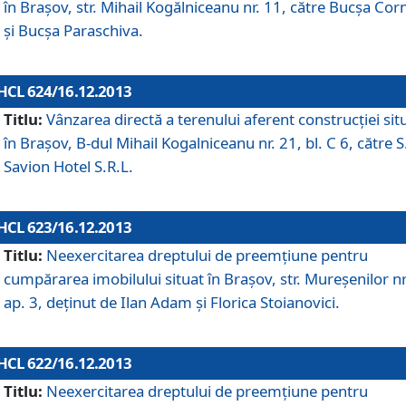
în Braşov, str. Mihail Kogălniceanu nr. 11, către Bucşa Cor
şi Bucşa Paraschiva.
HCL 624/16.12.2013
Titlu:
Vânzarea directă a terenului aferent construcţiei sit
în Braşov, B-dul Mihail Kogalniceanu nr. 21, bl. C 6, către S
Savion Hotel S.R.L.
HCL 623/16.12.2013
Titlu:
Neexercitarea dreptului de preemţiune pentru
cumpărarea imobilului situat în Braşov, str. Mureşenilor nr
ap. 3, deţinut de Ilan Adam şi Florica Stoianovici.
HCL 622/16.12.2013
Titlu:
Neexercitarea dreptului de preemţiune pentru