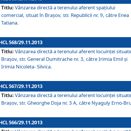
Titlu:
Vânzarea directă a terenului aferent spaţiului
comercial, situat în Braşov, str. Republicii nr. 9, către Enea
Tatiana.
HCL 568/29.11.2013
Titlu:
Vânzarea directă a terenului aferent locuinţei situate
Braşov, str. General Dumitrache nr. 3, către Irimia Emil şi
Irimia Nicoleta- Silvica.
HCL 567/29.11.2013
Titlu:
Vânzarea directă a terenului aferent locuinţei situate
Braşov, str. Gheorghe Doja nr. 3 A, către Nyaguly Erno-Br
HCL 566/29.11.2013