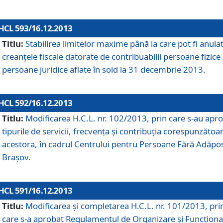
HCL 593/16.12.2013
Titlu:
Stabilirea limitelor maxime până la care pot fi anula
creanţele fiscale datorate de contribuabilii persoane fizice 
persoane juridice aflate în sold la 31 decembrie 2013.
HCL 592/16.12.2013
Titlu:
Modificarea H.C.L. nr. 102/2013, prin care s-au apr
tipurile de servicii, frecvenţa şi contribuţia corespunzătoa
acestora, în cadrul Centrului pentru Persoane Fără Adăpo
Braşov.
HCL 591/16.12.2013
Titlu:
Modificarea şi completarea H.C.L. nr. 101/2013, pri
care s-a aprobat Regulamentul de Organizare şi Funcţion