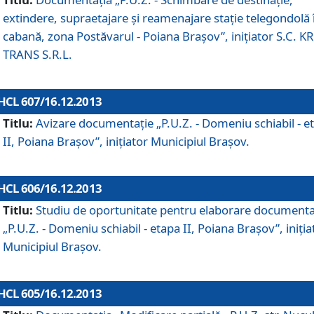
extindere, supraetajare şi reamenajare staţie telegondolă 
cabană, zona Postăvarul - Poiana Braşov”, iniţiator S.C. 
TRANS S.R.L.
HCL 607/16.12.2013
Titlu:
Avizare documentaţie „P.U.Z. - Domeniu schiabil - e
II, Poiana Braşov”, iniţiator Municipiul Braşov.
HCL 606/16.12.2013
Titlu:
Studiu de oportunitate pentru elaborare documenta
„P.U.Z. - Domeniu schiabil - etapa II, Poiana Braşov”, iniţia
Municipiul Braşov.
HCL 605/16.12.2013