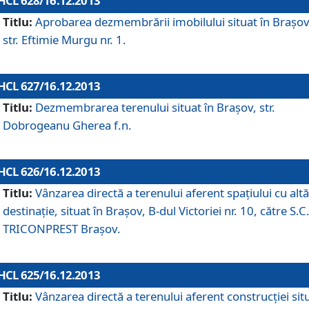
HCL 628/16.12.2013
Titlu:
Aprobarea dezmembrării imobilului situat în Braşov
str. Eftimie Murgu nr. 1.
HCL 627/16.12.2013
Titlu:
Dezmembrarea terenului situat în Braşov, str.
Dobrogeanu Gherea f.n.
HCL 626/16.12.2013
Titlu:
Vânzarea directă a terenului aferent spaţiului cu altă
destinaţie, situat în Braşov, B-dul Victoriei nr. 10, către S.C
TRICONPREST Braşov.
HCL 625/16.12.2013
Titlu:
Vânzarea directă a terenului aferent construcţiei sit