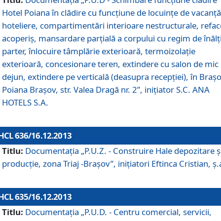
Hotel Poiana în clădire cu funcţiune de locuinţe de vacanţă
hoteliere, compartimentări interioare nestructurale, refa
acoperiş, mansardare parţială a corpului cu regim de înăl
parter, înlocuire tâmplărie exterioară, termoizolaţie
exterioară, concesionare teren, extindere cu salon de mic
dejun, extindere pe verticală (deasupra recepţiei), în Braşo
Poiana Braşov, str. Valea Dragă nr. 2”, iniţiator S.C. ANA
HOTELS S.A.
HCL 636/16.12.2013
Titlu:
Documentaţia „P.U.Z. - Construire Hale depozitare ş
producţie, zona Triaj -Braşov”, iniţiatori Eftinca Cristian, ş.
HCL 635/16.12.2013
Titlu:
Documentaţia „P.U.D. - Centru comercial, servicii,