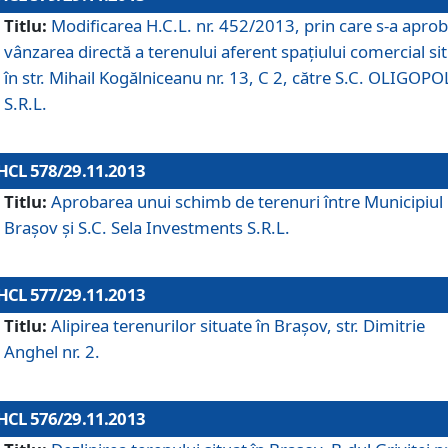
Titlu:
Modificarea H.C.L. nr. 452/2013, prin care s-a aprob
vânzarea directă a terenului aferent spaţiului comercial si
în str. Mihail Kogălniceanu nr. 13, C 2, către S.C. OLIGOPO
S.R.L.
HCL 578/29.11.2013
Titlu:
Aprobarea unui schimb de terenuri între Municipiul
Braşov şi S.C. Sela Investments S.R.L.
HCL 577/29.11.2013
Titlu:
Alipirea terenurilor situate în Braşov, str. Dimitrie
Anghel nr. 2.
HCL 576/29.11.2013