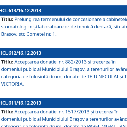
HCL 613/16.12.2013
Titlu:
Prelungirea termenului de concesionare a cabinetel
stomatologice şi laboratoarelor de tehnică dentară, situat
Braşov, str. Cometei nr. 1.
HCL 612/16.12.2013
Titlu:
Acceptarea donaţiei nr. 882/2013 şi trecerea în
domeniul public al Municipiului Braşov, a terenurilor avân
categoria de folosinţă drum, donate de TEIU NECULAI şi 
VICTORIA.
HCL 611/16.12.2013
Titlu:
Acceptarea donaţiei nr. 1517/2013 şi trecerea în
domeniul public al Municipiului Braşov a terenurilor avân
categoria de folosinţă drum, donate de PAVEL MIHAI - R