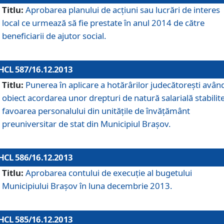
Titlu:
Aprobarea planului de acţiuni sau lucrări de interes
local ce urmează să fie prestate în anul 2014 de către
beneficiarii de ajutor social.
HCL 587/16.12.2013
Titlu:
Punerea în aplicare a hotărârilor judecătoreşti avân
obiect acordarea unor drepturi de natură salarială stabilite
favoarea personalului din unităţile de învăţământ
preuniversitar de stat din Municipiul Braşov.
HCL 586/16.12.2013
Titlu:
Aprobarea contului de execuţie al bugetului
Municipiului Braşov în luna decembrie 2013.
HCL 585/16.12.2013