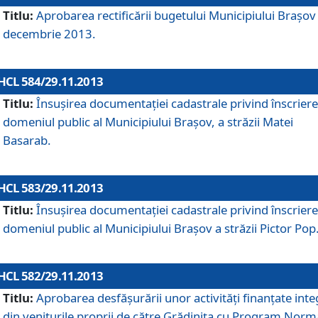
Titlu:
Aprobarea rectificării bugetului Municipiului Braşov 
decembrie 2013.
HCL 584/29.11.2013
Titlu:
Însuşirea documentaţiei cadastrale privind înscriere
domeniul public al Municipiului Braşov, a străzii Matei
Basarab.
HCL 583/29.11.2013
Titlu:
Însuşirea documentaţiei cadastrale privind înscriere
domeniul public al Municipiului Braşov a străzii Pictor Pop
HCL 582/29.11.2013
Titlu:
Aprobarea desfăşurării unor activităţi finanţate inte
din veniturile proprii de către Grădiniţa cu Program Norm