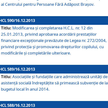
al Centrului pentru Persoane Fără Adăpost Braşov.
HCL 590/16.12.2013
Titlu:
Modificarea şi completarea H.C.L. nr. 12 din
25.01.2013, privind aprobarea acordării prestaţiilor
financiare excepţionale prevăzute de Legea nr. 272/2004,
privind protecţia şi promovarea drepturilor copilului, cu
modificările şi completările ulterioare.
HCL 589/16.12.2013
Titlu:
Asociaţiile şi fundaţiile care administrează unităţi de
asistenţă socială îndreptăţite să primească subvenţie de la
bugetul local în anul 2014.
HCL 588/16.12.2013