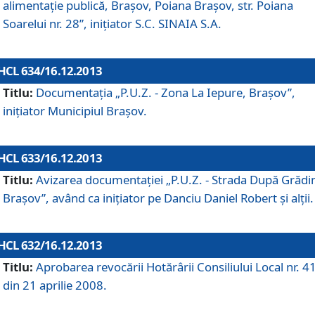
alimentaţie publică, Braşov, Poiana Braşov, str. Poiana
Soarelui nr. 28”, iniţiator S.C. SINAIA S.A.
HCL 634/16.12.2013
Titlu:
Documentaţia „P.U.Z. - Zona La Iepure, Braşov”,
iniţiator Municipiul Braşov.
HCL 633/16.12.2013
Titlu:
Avizarea documentaţiei „P.U.Z. - Strada După Grădin
Braşov”, având ca iniţiator pe Danciu Daniel Robert şi alţii.
HCL 632/16.12.2013
Titlu:
Aprobarea revocării Hotărârii Consiliului Local nr. 4
din 21 aprilie 2008.