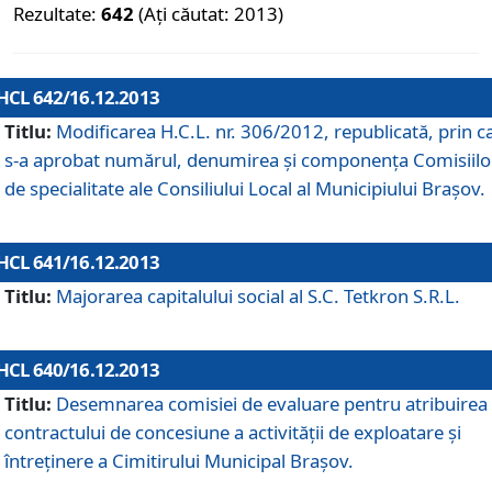
Rezultate:
642
(Ați căutat: 2013)
HCL 642/16.12.2013
Titlu:
Modificarea H.C.L. nr. 306/2012, republicată, prin c
s-a aprobat numărul, denumirea şi componenţa Comisiilo
de specialitate ale Consiliului Local al Municipiului Braşov.
HCL 641/16.12.2013
Titlu:
Majorarea capitalului social al S.C. Tetkron S.R.L.
HCL 640/16.12.2013
Titlu:
Desemnarea comisiei de evaluare pentru atribuirea
contractului de concesiune a activităţii de exploatare şi
întreţinere a Cimitirului Municipal Braşov.