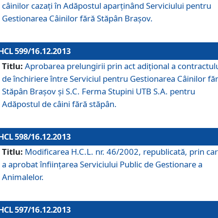
câinilor cazaţi în Adăpostul aparţinând Serviciului pentru
Gestionarea Câinilor fără Stăpân Braşov.
HCL 599/16.12.2013
Titlu:
Aprobarea prelungirii prin act adiţional a contractul
de închiriere între Serviciul pentru Gestionarea Câinilor fă
Stăpân Braşov şi S.C. Ferma Stupini UTB S.A. pentru
Adăpostul de câini fără stăpân.
HCL 598/16.12.2013
Titlu:
Modificarea H.C.L. nr. 46/2002, republicată, prin car
a aprobat înfiinţarea Serviciului Public de Gestionare a
Animalelor.
HCL 597/16.12.2013