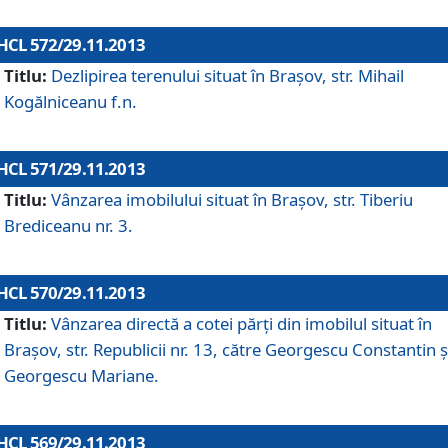
HCL 572/29.11.2013
Titlu:
Dezlipirea terenului situat în Braşov, str. Mihail
Kogălniceanu f.n.
HCL 571/29.11.2013
Titlu:
Vânzarea imobilului situat în Braşov, str. Tiberiu
Brediceanu nr. 3.
HCL 570/29.11.2013
Titlu:
Vânzarea directă a cotei părţi din imobilul situat în
Braşov, str. Republicii nr. 13, către Georgescu Constantin ş
Georgescu Mariane.
HCL 569/29.11.2013