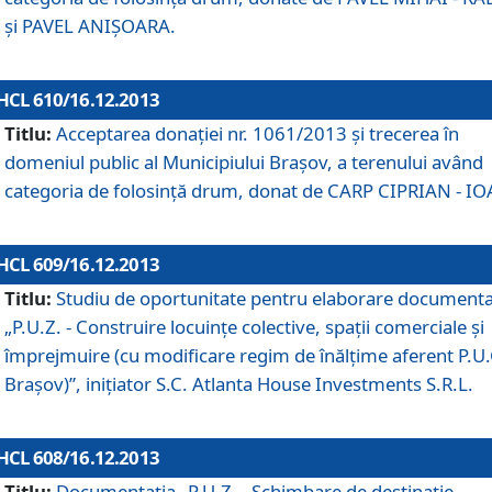
şi PAVEL ANIŞOARA.
HCL 610/16.12.2013
Titlu:
Acceptarea donaţiei nr. 1061/2013 şi trecerea în
domeniul public al Municipiului Braşov, a terenului având
categoria de folosinţă drum, donat de CARP CIPRIAN - IO
HCL 609/16.12.2013
Titlu:
Studiu de oportunitate pentru elaborare documenta
„P.U.Z. - Construire locuinţe colective, spaţii comerciale şi
împrejmuire (cu modificare regim de înălţime aferent P.U.
Braşov)”, iniţiator S.C. Atlanta House Investments S.R.L.
HCL 608/16.12.2013
Titlu:
Documentaţia „P.U.Z. - Schimbare de destinaţie,