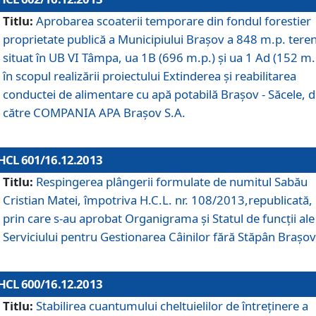
Titlu:
Aprobarea scoaterii temporare din fondul forestier
proprietate publică a Municipiului Braşov a 848 m.p. tere
situat în UB VI Tâmpa, ua 1B (696 m.p.) şi ua 1 Ad (152 m.
în scopul realizării proiectului Extinderea şi reabilitarea
conductei de alimentare cu apă potabilă Braşov - Săcele, 
către COMPANIA APA Braşov S.A.
HCL 601/16.12.2013
Titlu:
Respingerea plângerii formulate de numitul Sabău
Cristian Matei, împotriva H.C.L. nr. 108/2013,republicată,
prin care s-au aprobat Organigrama şi Statul de funcţii ale
Serviciului pentru Gestionarea Câinilor fără Stăpân Braşov
HCL 600/16.12.2013
Titlu:
Stabilirea cuantumului cheltuielilor de întreţinere a