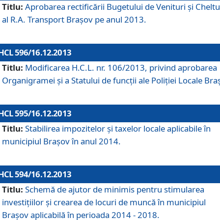
Titlu:
Aprobarea rectificării Bugetului de Venituri şi Cheltui
al R.A. Transport Braşov pe anul 2013.
HCL 596/16.12.2013
Titlu:
Modificarea H.C.L. nr. 106/2013, privind aprobarea
Organigramei şi a Statului de funcţii ale Poliţiei Locale Bra
HCL 595/16.12.2013
Titlu:
Stabilirea impozitelor şi taxelor locale aplicabile în
municipiul Braşov în anul 2014.
HCL 594/16.12.2013
Titlu:
Schemă de ajutor de minimis pentru stimularea
investiţiilor şi crearea de locuri de muncă în municipiul
Braşov aplicabilă în perioada 2014 - 2018.