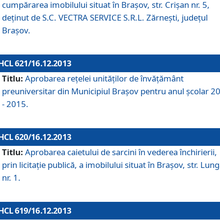
cumpărarea imobilului situat în Braşov, str. Crişan nr. 5,
deţinut de S.C. VECTRA SERVICE S.R.L. Zărneşti, judeţul
Braşov.
HCL 621/16.12.2013
Titlu:
Aprobarea reţelei unităţilor de învăţământ
preuniversitar din Municipiul Braşov pentru anul şcolar 2
- 2015.
HCL 620/16.12.2013
Titlu:
Aprobarea caietului de sarcini în vederea închirierii,
prin licitaţie publică, a imobilului situat în Braşov, str. Lun
nr. 1.
HCL 619/16.12.2013