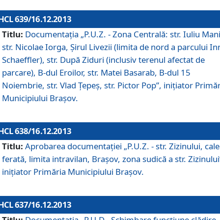
HCL 639/16.12.2013
Titlu:
Documentaţia „P.U.Z. - Zona Centrală: str. Iuliu Man
str. Nicolae Iorga, Şirul Livezii (limita de nord a parcului In
Schaeffler), str. După Ziduri (inclusiv terenul afectat de
parcare), B-dul Eroilor, str. Matei Basarab, B-dul 15
Noiembrie, str. Vlad Ţepeş, str. Pictor Pop”, iniţiator Primă
Municipiului Braşov.
HCL 638/16.12.2013
Titlu:
Aprobarea documentaţiei „P.U.Z. - str. Zizinului, cal
ferată, limita intravilan, Braşov, zona sudică a str. Zizinului
iniţiator Primăria Municipiului Braşov.
HCL 637/16.12.2013
Titlu:
Documentaţia „P.U.D - Schimbare funcţiune clădire