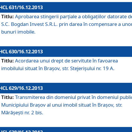
HCL 631/16.12.2013
Titlu:
Aprobarea stingerii parţiale a obligaţiilor datorate d
S.C. Bogdan Invest S.R.L. prin darea în compensare a uno
bunuri imobile.
HCL 630/16.12.2013
Titlu:
Acordarea unui drept de servitute în favoarea
imobilului situat în Braşov, str. Stejerişului nr. 19 A.
HCL 629/16.12.2013
Titlu:
Transmiterea din domeniul privat în domeniul public
Municipiului Braşov al unui imobil situat în Braşov, str.
Mărăşeşti nr. 2 bis.