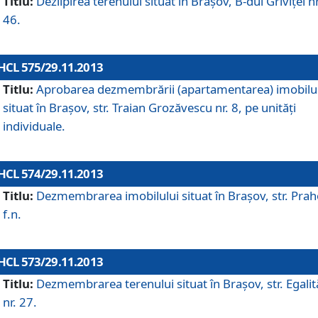
Titlu:
Dezlipirea terenului situat în Braşov, B-dul Griviţei nr
46.
HCL 575/29.11.2013
Titlu:
Aprobarea dezmembrării (apartamentarea) imobilu
situat în Braşov, str. Traian Grozăvescu nr. 8, pe unităţi
individuale.
HCL 574/29.11.2013
Titlu:
Dezmembrarea imobilului situat în Braşov, str. Pra
f.n.
HCL 573/29.11.2013
Titlu:
Dezmembrarea terenului situat în Braşov, str. Egalită
nr. 27.