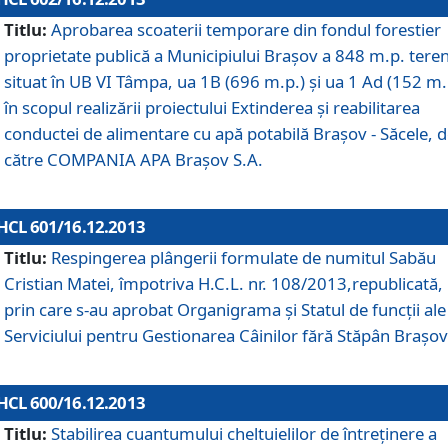
Titlu:
Aprobarea scoaterii temporare din fondul forestier
proprietate publică a Municipiului Braşov a 848 m.p. tere
situat în UB VI Tâmpa, ua 1B (696 m.p.) şi ua 1 Ad (152 m.
în scopul realizării proiectului Extinderea şi reabilitarea
conductei de alimentare cu apă potabilă Braşov - Săcele, 
către COMPANIA APA Braşov S.A.
HCL 601/16.12.2013
Titlu:
Respingerea plângerii formulate de numitul Sabău
Cristian Matei, împotriva H.C.L. nr. 108/2013,republicată,
prin care s-au aprobat Organigrama şi Statul de funcţii ale
Serviciului pentru Gestionarea Câinilor fără Stăpân Braşov
HCL 600/16.12.2013
Titlu:
Stabilirea cuantumului cheltuielilor de întreţinere a