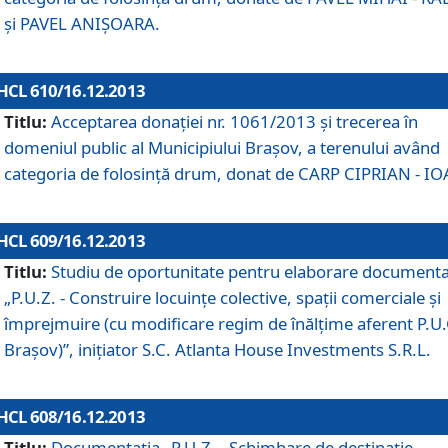
şi PAVEL ANIŞOARA.
HCL 610/16.12.2013
Titlu:
Acceptarea donaţiei nr. 1061/2013 şi trecerea în
domeniul public al Municipiului Braşov, a terenului având
categoria de folosinţă drum, donat de CARP CIPRIAN - IO
HCL 609/16.12.2013
Titlu:
Studiu de oportunitate pentru elaborare documenta
„P.U.Z. - Construire locuinţe colective, spaţii comerciale şi
împrejmuire (cu modificare regim de înălţime aferent P.U.
Braşov)”, iniţiator S.C. Atlanta House Investments S.R.L.
HCL 608/16.12.2013
Titlu:
Documentaţia „P.U.Z. - Schimbare de destinaţie,