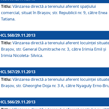
Titlu:
Vânzarea directă a terenului aferent spaţiului
comercial, situat în Braşov, str. Republicii nr. 9, către Enea
Tatiana.
HCL 568/29.11.2013
Titlu:
Vânzarea directă a terenului aferent locuinţei situate
Braşov, str. General Dumitrache nr. 3, către Irimia Emil şi
Irimia Nicoleta- Silvica.
HCL 567/29.11.2013
Titlu:
Vânzarea directă a terenului aferent locuinţei situate
Braşov, str. Gheorghe Doja nr. 3 A, către Nyaguly Erno-Br
HCL 566/29.11.2013