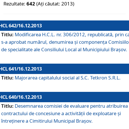
Rezultate:
642
(Ați căutat: 2013)
HCL 642/16.12.2013
Titlu:
Modificarea H.C.L. nr. 306/2012, republicată, prin c
s-a aprobat numărul, denumirea şi componenţa Comisiilo
de specialitate ale Consiliului Local al Municipiului Braşov.
HCL 641/16.12.2013
Titlu:
Majorarea capitalului social al S.C. Tetkron S.R.L.
HCL 640/16.12.2013
Titlu:
Desemnarea comisiei de evaluare pentru atribuirea
contractului de concesiune a activităţii de exploatare şi
întreţinere a Cimitirului Municipal Braşov.