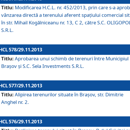
Titlu:
Modificarea H.C.L. nr. 452/2013, prin care s-a aprob
vânzarea directă a terenului aferent spaţiului comercial si
în str. Mihail Kogălniceanu nr. 13, C 2, către S.C. OLIGOPO
S.R.L.
HCL 578/29.11.2013
Titlu:
Aprobarea unui schimb de terenuri între Municipiul
Braşov şi S.C. Sela Investments S.R.L.
HCL 577/29.11.2013
Titlu:
Alipirea terenurilor situate în Braşov, str. Dimitrie
Anghel nr. 2.
HCL 576/29.11.2013