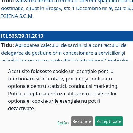
Titlu:
Vânzarea directă a terenului aferent spaţiului cu altă
destinaţie, situat în Braşov, str. 1 Decembrie nr. 9, către S.
IGIENA S.C.M.
HCL 565/29.11.2013
Titlu:
Aprobarea caietului de sarcini şi a contractului de
delegarea de gestiune prin concesionare a serviciilor şi
activităţilor necesare exploatării şi întreţinerii Cimitirului
Municipal Braşov situat în str. Dimitrie Anghel nr. 19.
Acest site folosește cookie-uri esențiale pentru
funcționare și securitate, precum și cookie-uri
opționale pentru statistici, conținut și marketing.
HCL 564/29.11.2013
Puteți accepta sau refuza utilizarea cookie-urilor
Titlu:
Completarea şi modificarea H.C.L. nr. 446/2013, pr
opționale; cookie-urile esențiale nu pot fi
care s-a aprobat studiul de fundamentare pentru
dezactivate.
concesionarea serviciilor de administrare a Cimitirului
Municipal Braşov.
Respinge
Accept toate
Setări