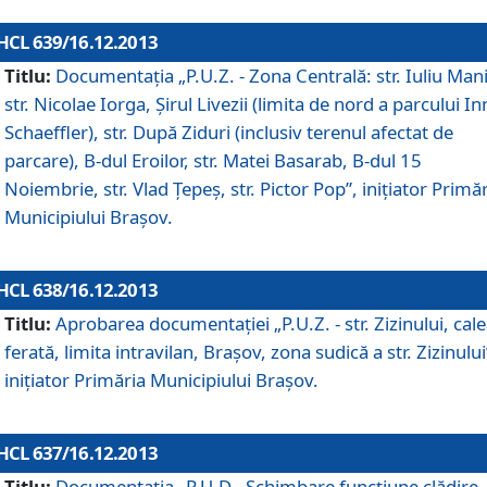
HCL 639/16.12.2013
Titlu:
Documentaţia „P.U.Z. - Zona Centrală: str. Iuliu Man
str. Nicolae Iorga, Şirul Livezii (limita de nord a parcului In
Schaeffler), str. După Ziduri (inclusiv terenul afectat de
parcare), B-dul Eroilor, str. Matei Basarab, B-dul 15
Noiembrie, str. Vlad Ţepeş, str. Pictor Pop”, iniţiator Primă
Municipiului Braşov.
HCL 638/16.12.2013
Titlu:
Aprobarea documentaţiei „P.U.Z. - str. Zizinului, cal
ferată, limita intravilan, Braşov, zona sudică a str. Zizinului
iniţiator Primăria Municipiului Braşov.
HCL 637/16.12.2013
Titlu:
Documentaţia „P.U.D - Schimbare funcţiune clădire