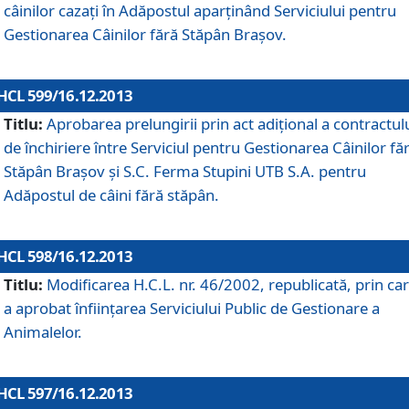
câinilor cazaţi în Adăpostul aparţinând Serviciului pentru
Gestionarea Câinilor fără Stăpân Braşov.
HCL 599/16.12.2013
Titlu:
Aprobarea prelungirii prin act adiţional a contractul
de închiriere între Serviciul pentru Gestionarea Câinilor fă
Stăpân Braşov şi S.C. Ferma Stupini UTB S.A. pentru
Adăpostul de câini fără stăpân.
HCL 598/16.12.2013
Titlu:
Modificarea H.C.L. nr. 46/2002, republicată, prin car
a aprobat înfiinţarea Serviciului Public de Gestionare a
Animalelor.
HCL 597/16.12.2013