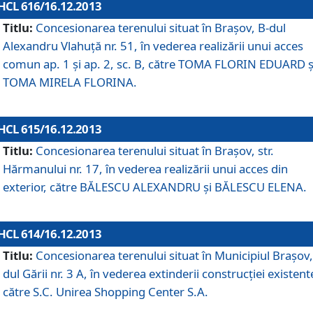
HCL 616/16.12.2013
Titlu:
Concesionarea terenului situat în Braşov, B-dul
Alexandru Vlahuţă nr. 51, în vederea realizării unui acces
comun ap. 1 şi ap. 2, sc. B, către TOMA FLORIN EDUARD ş
TOMA MIRELA FLORINA.
HCL 615/16.12.2013
Titlu:
Concesionarea terenului situat în Braşov, str.
Hărmanului nr. 17, în vederea realizării unui acces din
exterior, către BĂLESCU ALEXANDRU şi BĂLESCU ELENA.
HCL 614/16.12.2013
Titlu:
Concesionarea terenului situat în Municipiul Braşov,
dul Gării nr. 3 A, în vederea extinderii construcţiei existent
către S.C. Unirea Shopping Center S.A.