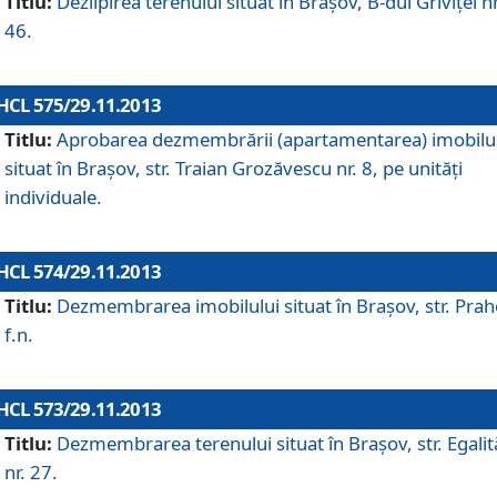
Titlu:
Dezlipirea terenului situat în Braşov, B-dul Griviţei nr
46.
HCL 575/29.11.2013
Titlu:
Aprobarea dezmembrării (apartamentarea) imobilu
situat în Braşov, str. Traian Grozăvescu nr. 8, pe unităţi
individuale.
HCL 574/29.11.2013
Titlu:
Dezmembrarea imobilului situat în Braşov, str. Pra
f.n.
HCL 573/29.11.2013
Titlu:
Dezmembrarea terenului situat în Braşov, str. Egalită
nr. 27.