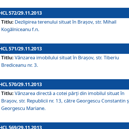
HCL 572/29.11.2013
Titlu:
Dezlipirea terenului situat în Braşov, str. Mihail
Kogălniceanu f.n.
HCL 571/29.11.2013
Titlu:
Vânzarea imobilului situat în Braşov, str. Tiberiu
Brediceanu nr. 3.
HCL 570/29.11.2013
Titlu:
Vânzarea directă a cotei părţi din imobilul situat în
Braşov, str. Republicii nr. 13, către Georgescu Constantin ş
Georgescu Mariane.
HCL 569/29.11.2013