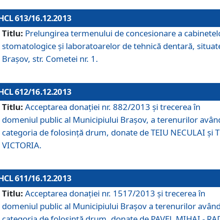
HCL 613/16.12.2013
Titlu:
Prelungirea termenului de concesionare a cabinetel
stomatologice şi laboratoarelor de tehnică dentară, situat
Braşov, str. Cometei nr. 1.
HCL 612/16.12.2013
Titlu:
Acceptarea donaţiei nr. 882/2013 şi trecerea în
domeniul public al Municipiului Braşov, a terenurilor avân
categoria de folosinţă drum, donate de TEIU NECULAI şi 
VICTORIA.
HCL 611/16.12.2013
Titlu:
Acceptarea donaţiei nr. 1517/2013 şi trecerea în
domeniul public al Municipiului Braşov a terenurilor avân
categoria de folosinţă drum, donate de PAVEL MIHAI - R