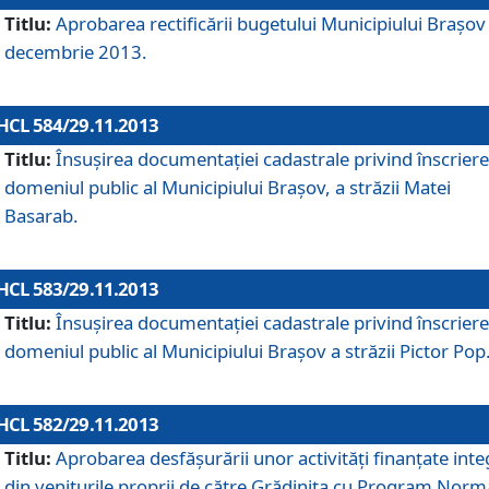
Titlu:
Aprobarea rectificării bugetului Municipiului Braşov 
decembrie 2013.
HCL 584/29.11.2013
Titlu:
Însuşirea documentaţiei cadastrale privind înscriere
domeniul public al Municipiului Braşov, a străzii Matei
Basarab.
HCL 583/29.11.2013
Titlu:
Însuşirea documentaţiei cadastrale privind înscriere
domeniul public al Municipiului Braşov a străzii Pictor Pop
HCL 582/29.11.2013
Titlu:
Aprobarea desfăşurării unor activităţi finanţate inte
din veniturile proprii de către Grădiniţa cu Program Norm