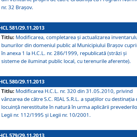
nr. 32 Braşov.
HCL 581/29.11.2013
Titlu:
Modificarea, completarea şi actualizarea inventarul
bunurilor din domeniul public al Municipiului Braşov cupr
în anexa 1 la H.C.L. nr. 286/1999, republicată (străzi şi
sisteme de iluminat public local, cu terenurile aferente).
HCL 580/29.11.2013
Titlu:
Modificarea H.C.L. nr. 320 din 31.05.2010, privind
vânzarea de către S.C. RIAL S.R.L. a spaţiilor cu destinaţia
locuinţă nerestituite în natură în urma aplicării prevederil
Legii nr. 112/1995 şi Legii nr. 10/2001.
HCL 579/29.11.2013