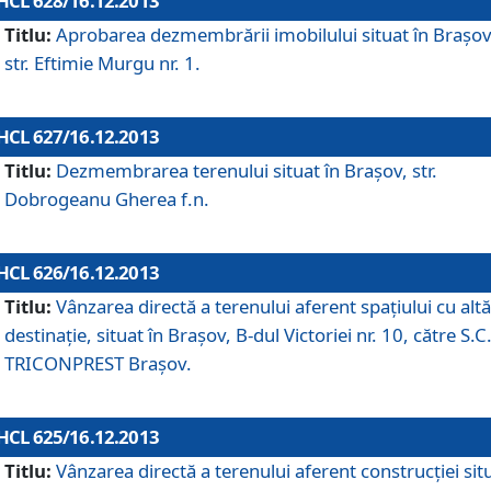
HCL 628/16.12.2013
Titlu:
Aprobarea dezmembrării imobilului situat în Braşov
str. Eftimie Murgu nr. 1.
HCL 627/16.12.2013
Titlu:
Dezmembrarea terenului situat în Braşov, str.
Dobrogeanu Gherea f.n.
HCL 626/16.12.2013
Titlu:
Vânzarea directă a terenului aferent spaţiului cu altă
destinaţie, situat în Braşov, B-dul Victoriei nr. 10, către S.C
TRICONPREST Braşov.
HCL 625/16.12.2013
Titlu:
Vânzarea directă a terenului aferent construcţiei sit