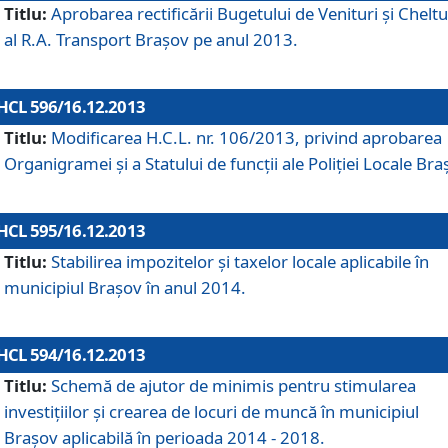
Titlu:
Aprobarea rectificării Bugetului de Venituri şi Cheltui
al R.A. Transport Braşov pe anul 2013.
HCL 596/16.12.2013
Titlu:
Modificarea H.C.L. nr. 106/2013, privind aprobarea
Organigramei şi a Statului de funcţii ale Poliţiei Locale Bra
HCL 595/16.12.2013
Titlu:
Stabilirea impozitelor şi taxelor locale aplicabile în
municipiul Braşov în anul 2014.
HCL 594/16.12.2013
Titlu:
Schemă de ajutor de minimis pentru stimularea
investiţiilor şi crearea de locuri de muncă în municipiul
Braşov aplicabilă în perioada 2014 - 2018.