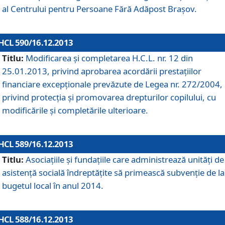
al Centrului pentru Persoane Fără Adăpost Braşov.
HCL 590/16.12.2013
Titlu:
Modificarea şi completarea H.C.L. nr. 12 din
25.01.2013, privind aprobarea acordării prestaţiilor
financiare excepţionale prevăzute de Legea nr. 272/2004,
privind protecţia şi promovarea drepturilor copilului, cu
modificările şi completările ulterioare.
HCL 589/16.12.2013
Titlu:
Asociaţiile şi fundaţiile care administrează unităţi de
asistenţă socială îndreptăţite să primească subvenţie de la
bugetul local în anul 2014.
HCL 588/16.12.2013