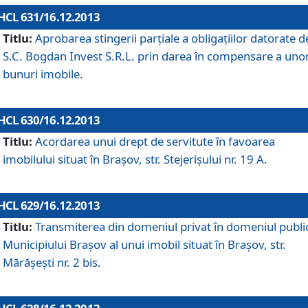
HCL 631/16.12.2013
Titlu:
Aprobarea stingerii parţiale a obligaţiilor datorate d
S.C. Bogdan Invest S.R.L. prin darea în compensare a uno
bunuri imobile.
HCL 630/16.12.2013
Titlu:
Acordarea unui drept de servitute în favoarea
imobilului situat în Braşov, str. Stejerişului nr. 19 A.
HCL 629/16.12.2013
Titlu:
Transmiterea din domeniul privat în domeniul public
Municipiului Braşov al unui imobil situat în Braşov, str.
Mărăşeşti nr. 2 bis.