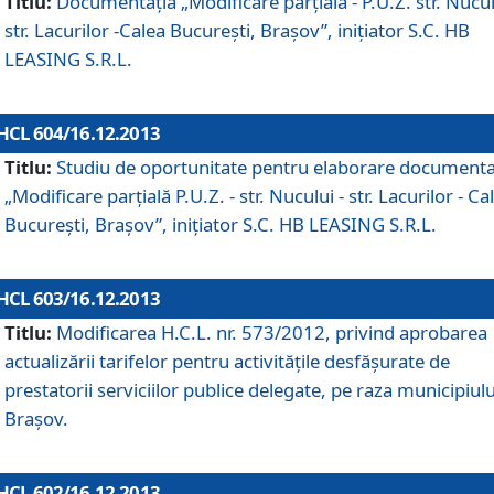
Titlu:
Documentaţia „Modificare parţială - P.U.Z. str. Nucul
str. Lacurilor -Calea Bucureşti, Braşov”, iniţiator S.C. HB
LEASING S.R.L.
HCL 604/16.12.2013
Titlu:
Studiu de oportunitate pentru elaborare documenta
„Modificare parţială P.U.Z. - str. Nucului - str. Lacurilor - Ca
Bucureşti, Braşov”, iniţiator S.C. HB LEASING S.R.L.
HCL 603/16.12.2013
Titlu:
Modificarea H.C.L. nr. 573/2012, privind aprobarea
actualizării tarifelor pentru activităţile desfăşurate de
prestatorii serviciilor publice delegate, pe raza municipiulu
Braşov.
HCL 602/16.12.2013