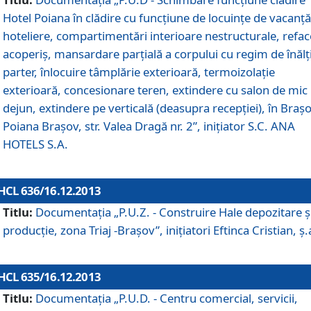
Hotel Poiana în clădire cu funcţiune de locuinţe de vacanţă
hoteliere, compartimentări interioare nestructurale, refa
acoperiş, mansardare parţială a corpului cu regim de înăl
parter, înlocuire tâmplărie exterioară, termoizolaţie
exterioară, concesionare teren, extindere cu salon de mic
dejun, extindere pe verticală (deasupra recepţiei), în Braşo
Poiana Braşov, str. Valea Dragă nr. 2”, iniţiator S.C. ANA
HOTELS S.A.
HCL 636/16.12.2013
Titlu:
Documentaţia „P.U.Z. - Construire Hale depozitare ş
producţie, zona Triaj -Braşov”, iniţiatori Eftinca Cristian, ş.
HCL 635/16.12.2013
Titlu:
Documentaţia „P.U.D. - Centru comercial, servicii,