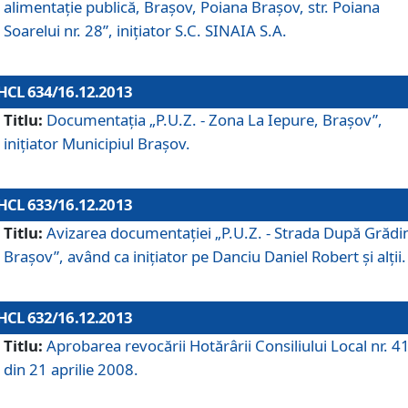
alimentaţie publică, Braşov, Poiana Braşov, str. Poiana
Soarelui nr. 28”, iniţiator S.C. SINAIA S.A.
HCL 634/16.12.2013
Titlu:
Documentaţia „P.U.Z. - Zona La Iepure, Braşov”,
iniţiator Municipiul Braşov.
HCL 633/16.12.2013
Titlu:
Avizarea documentaţiei „P.U.Z. - Strada După Grădin
Braşov”, având ca iniţiator pe Danciu Daniel Robert şi alţii.
HCL 632/16.12.2013
Titlu:
Aprobarea revocării Hotărârii Consiliului Local nr. 4
din 21 aprilie 2008.