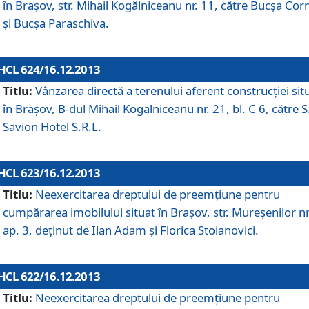
în Braşov, str. Mihail Kogălniceanu nr. 11, către Bucşa Cor
şi Bucşa Paraschiva.
HCL 624/16.12.2013
Titlu:
Vânzarea directă a terenului aferent construcţiei sit
în Braşov, B-dul Mihail Kogalniceanu nr. 21, bl. C 6, către S
Savion Hotel S.R.L.
HCL 623/16.12.2013
Titlu:
Neexercitarea dreptului de preemţiune pentru
cumpărarea imobilului situat în Braşov, str. Mureşenilor nr
ap. 3, deţinut de Ilan Adam şi Florica Stoianovici.
HCL 622/16.12.2013
Titlu:
Neexercitarea dreptului de preemţiune pentru