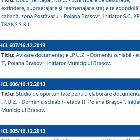
extindere, supraetajare şi reamenajare staţie telegondolă 
cabană, zona Postăvarul - Poiana Braşov”, iniţiator S.C. 
TRANS S.R.L.
HCL 607/16.12.2013
Titlu:
Avizare documentaţie „P.U.Z. - Domeniu schiabil - e
II, Poiana Braşov”, iniţiator Municipiul Braşov.
HCL 606/16.12.2013
Titlu:
Studiu de oportunitate pentru elaborare documenta
„P.U.Z. - Domeniu schiabil - etapa II, Poiana Braşov”, iniţia
Municipiul Braşov.
HCL 605/16.12.2013