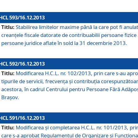
HCL 593/16.12.2013
Titlu:
Stabilirea limitelor maxime până la care pot fi anula
creanţele fiscale datorate de contribuabilii persoane fizice 
persoane juridice aflate în sold la 31 decembrie 2013.
HCL 592/16.12.2013
Titlu:
Modificarea H.C.L. nr. 102/2013, prin care s-au apr
tipurile de servicii, frecvenţa şi contribuţia corespunzătoa
acestora, în cadrul Centrului pentru Persoane Fără Adăpo
Braşov.
HCL 591/16.12.2013
Titlu:
Modificarea şi completarea H.C.L. nr. 101/2013, pri
care s-a aprobat Regulamentul de Organizare şi Funcţion