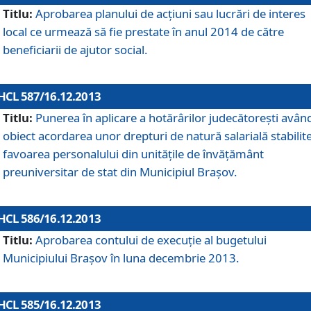
Titlu:
Aprobarea planului de acţiuni sau lucrări de interes
local ce urmează să fie prestate în anul 2014 de către
beneficiarii de ajutor social.
HCL 587/16.12.2013
Titlu:
Punerea în aplicare a hotărârilor judecătoreşti avân
obiect acordarea unor drepturi de natură salarială stabilite
favoarea personalului din unităţile de învăţământ
preuniversitar de stat din Municipiul Braşov.
HCL 586/16.12.2013
Titlu:
Aprobarea contului de execuţie al bugetului
Municipiului Braşov în luna decembrie 2013.
HCL 585/16.12.2013