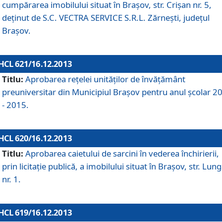
cumpărarea imobilului situat în Braşov, str. Crişan nr. 5,
deţinut de S.C. VECTRA SERVICE S.R.L. Zărneşti, judeţul
Braşov.
HCL 621/16.12.2013
Titlu:
Aprobarea reţelei unităţilor de învăţământ
preuniversitar din Municipiul Braşov pentru anul şcolar 2
- 2015.
HCL 620/16.12.2013
Titlu:
Aprobarea caietului de sarcini în vederea închirierii,
prin licitaţie publică, a imobilului situat în Braşov, str. Lun
nr. 1.
HCL 619/16.12.2013