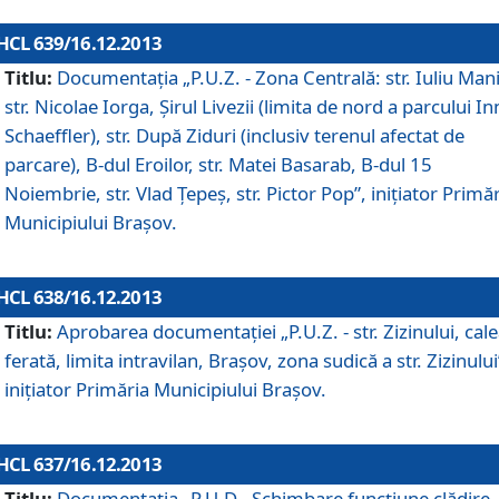
HCL 639/16.12.2013
Titlu:
Documentaţia „P.U.Z. - Zona Centrală: str. Iuliu Man
str. Nicolae Iorga, Şirul Livezii (limita de nord a parcului In
Schaeffler), str. După Ziduri (inclusiv terenul afectat de
parcare), B-dul Eroilor, str. Matei Basarab, B-dul 15
Noiembrie, str. Vlad Ţepeş, str. Pictor Pop”, iniţiator Primă
Municipiului Braşov.
HCL 638/16.12.2013
Titlu:
Aprobarea documentaţiei „P.U.Z. - str. Zizinului, cal
ferată, limita intravilan, Braşov, zona sudică a str. Zizinului
iniţiator Primăria Municipiului Braşov.
HCL 637/16.12.2013
Titlu:
Documentaţia „P.U.D - Schimbare funcţiune clădire