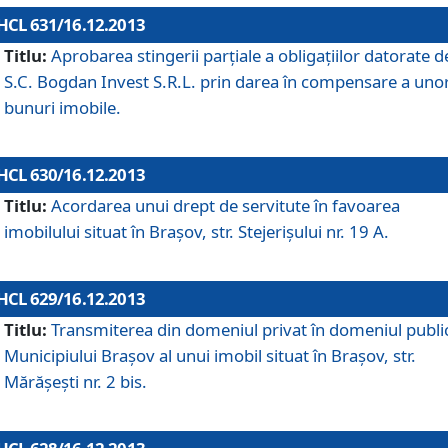
HCL 631/16.12.2013
Titlu:
Aprobarea stingerii parţiale a obligaţiilor datorate d
S.C. Bogdan Invest S.R.L. prin darea în compensare a uno
bunuri imobile.
HCL 630/16.12.2013
Titlu:
Acordarea unui drept de servitute în favoarea
imobilului situat în Braşov, str. Stejerişului nr. 19 A.
HCL 629/16.12.2013
Titlu:
Transmiterea din domeniul privat în domeniul public
Municipiului Braşov al unui imobil situat în Braşov, str.
Mărăşeşti nr. 2 bis.