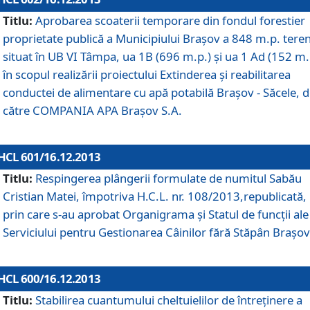
Titlu:
Aprobarea scoaterii temporare din fondul forestier
proprietate publică a Municipiului Braşov a 848 m.p. tere
situat în UB VI Tâmpa, ua 1B (696 m.p.) şi ua 1 Ad (152 m.
în scopul realizării proiectului Extinderea şi reabilitarea
conductei de alimentare cu apă potabilă Braşov - Săcele, 
către COMPANIA APA Braşov S.A.
HCL 601/16.12.2013
Titlu:
Respingerea plângerii formulate de numitul Sabău
Cristian Matei, împotriva H.C.L. nr. 108/2013,republicată,
prin care s-au aprobat Organigrama şi Statul de funcţii ale
Serviciului pentru Gestionarea Câinilor fără Stăpân Braşov
HCL 600/16.12.2013
Titlu:
Stabilirea cuantumului cheltuielilor de întreţinere a