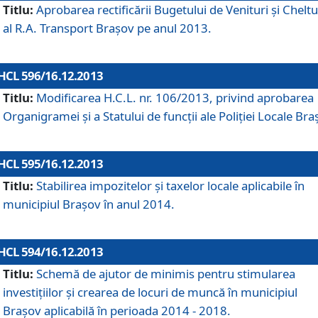
Titlu:
Aprobarea rectificării Bugetului de Venituri şi Cheltui
al R.A. Transport Braşov pe anul 2013.
HCL 596/16.12.2013
Titlu:
Modificarea H.C.L. nr. 106/2013, privind aprobarea
Organigramei şi a Statului de funcţii ale Poliţiei Locale Bra
HCL 595/16.12.2013
Titlu:
Stabilirea impozitelor şi taxelor locale aplicabile în
municipiul Braşov în anul 2014.
HCL 594/16.12.2013
Titlu:
Schemă de ajutor de minimis pentru stimularea
investiţiilor şi crearea de locuri de muncă în municipiul
Braşov aplicabilă în perioada 2014 - 2018.