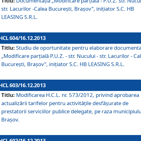
Titlu:
Documentaţia „Modificare parţială - P.U.Z. str. Nucul
str. Lacurilor -Calea Bucureşti, Braşov”, iniţiator S.C. HB
LEASING S.R.L.
HCL 604/16.12.2013
Titlu:
Studiu de oportunitate pentru elaborare documenta
„Modificare parţială P.U.Z. - str. Nucului - str. Lacurilor - Ca
Bucureşti, Braşov”, iniţiator S.C. HB LEASING S.R.L.
HCL 603/16.12.2013
Titlu:
Modificarea H.C.L. nr. 573/2012, privind aprobarea
actualizării tarifelor pentru activităţile desfăşurate de
prestatorii serviciilor publice delegate, pe raza municipiulu
Braşov.
HCL 602/16.12.2013