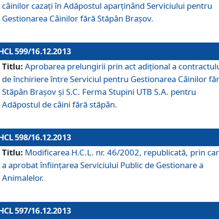
câinilor cazaţi în Adăpostul aparţinând Serviciului pentru
Gestionarea Câinilor fără Stăpân Braşov.
HCL 599/16.12.2013
Titlu:
Aprobarea prelungirii prin act adiţional a contractul
de închiriere între Serviciul pentru Gestionarea Câinilor fă
Stăpân Braşov şi S.C. Ferma Stupini UTB S.A. pentru
Adăpostul de câini fără stăpân.
HCL 598/16.12.2013
Titlu:
Modificarea H.C.L. nr. 46/2002, republicată, prin car
a aprobat înfiinţarea Serviciului Public de Gestionare a
Animalelor.
HCL 597/16.12.2013