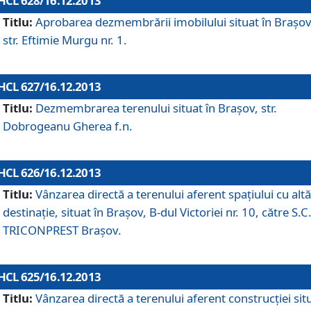
HCL 628/16.12.2013
Titlu:
Aprobarea dezmembrării imobilului situat în Braşov
str. Eftimie Murgu nr. 1.
HCL 627/16.12.2013
Titlu:
Dezmembrarea terenului situat în Braşov, str.
Dobrogeanu Gherea f.n.
HCL 626/16.12.2013
Titlu:
Vânzarea directă a terenului aferent spaţiului cu altă
destinaţie, situat în Braşov, B-dul Victoriei nr. 10, către S.C
TRICONPREST Braşov.
HCL 625/16.12.2013
Titlu:
Vânzarea directă a terenului aferent construcţiei sit