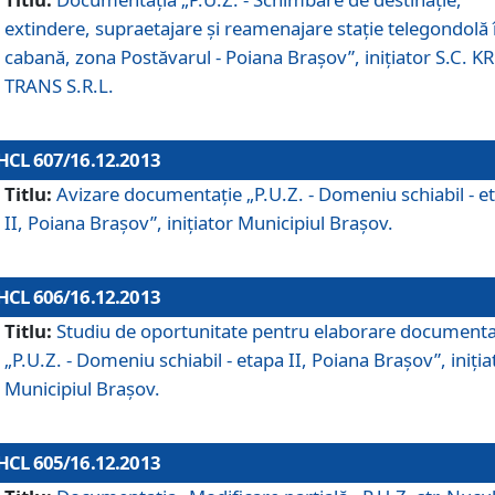
extindere, supraetajare şi reamenajare staţie telegondolă 
cabană, zona Postăvarul - Poiana Braşov”, iniţiator S.C. 
TRANS S.R.L.
HCL 607/16.12.2013
Titlu:
Avizare documentaţie „P.U.Z. - Domeniu schiabil - e
II, Poiana Braşov”, iniţiator Municipiul Braşov.
HCL 606/16.12.2013
Titlu:
Studiu de oportunitate pentru elaborare documenta
„P.U.Z. - Domeniu schiabil - etapa II, Poiana Braşov”, iniţia
Municipiul Braşov.
HCL 605/16.12.2013