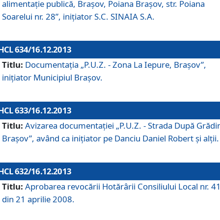
alimentaţie publică, Braşov, Poiana Braşov, str. Poiana
Soarelui nr. 28”, iniţiator S.C. SINAIA S.A.
HCL 634/16.12.2013
Titlu:
Documentaţia „P.U.Z. - Zona La Iepure, Braşov”,
iniţiator Municipiul Braşov.
HCL 633/16.12.2013
Titlu:
Avizarea documentaţiei „P.U.Z. - Strada După Grădin
Braşov”, având ca iniţiator pe Danciu Daniel Robert şi alţii.
HCL 632/16.12.2013
Titlu:
Aprobarea revocării Hotărârii Consiliului Local nr. 4
din 21 aprilie 2008.