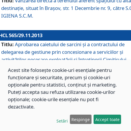
Titlu:
Vânzarea directă a terenului aferent spaţiului cu altă
destinaţie, situat în Braşov, str. 1 Decembrie nr. 9, către S.
IGIENA S.C.M.
HCL 565/29.11.2013
Titlu:
Aprobarea caietului de sarcini şi a contractului de
delegarea de gestiune prin concesionare a serviciilor şi
activităţilor necesare exploatării şi întreţinerii Cimitirului
Municipal Braşov situat în str. Dimitrie Anghel nr. 19.
Acest site folosește cookie-uri esențiale pentru
funcționare și securitate, precum și cookie-uri
opționale pentru statistici, conținut și marketing.
HCL 564/29.11.2013
Puteți accepta sau refuza utilizarea cookie-urilor
Titlu:
Completarea şi modificarea H.C.L. nr. 446/2013, pr
opționale; cookie-urile esențiale nu pot fi
care s-a aprobat studiul de fundamentare pentru
dezactivate.
concesionarea serviciilor de administrare a Cimitirului
Municipal Braşov.
Respinge
Accept toate
Setări