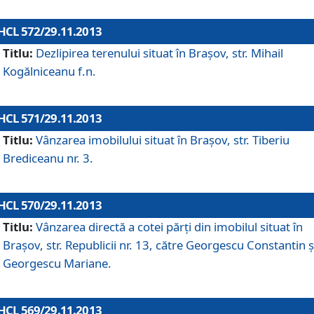
HCL 572/29.11.2013
Titlu:
Dezlipirea terenului situat în Braşov, str. Mihail
Kogălniceanu f.n.
HCL 571/29.11.2013
Titlu:
Vânzarea imobilului situat în Braşov, str. Tiberiu
Brediceanu nr. 3.
HCL 570/29.11.2013
Titlu:
Vânzarea directă a cotei părţi din imobilul situat în
Braşov, str. Republicii nr. 13, către Georgescu Constantin ş
Georgescu Mariane.
HCL 569/29.11.2013