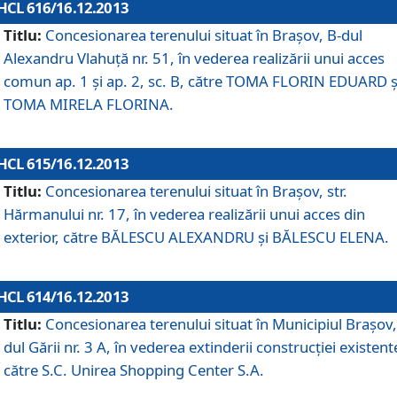
HCL 616/16.12.2013
Titlu:
Concesionarea terenului situat în Braşov, B-dul
Alexandru Vlahuţă nr. 51, în vederea realizării unui acces
comun ap. 1 şi ap. 2, sc. B, către TOMA FLORIN EDUARD ş
TOMA MIRELA FLORINA.
HCL 615/16.12.2013
Titlu:
Concesionarea terenului situat în Braşov, str.
Hărmanului nr. 17, în vederea realizării unui acces din
exterior, către BĂLESCU ALEXANDRU şi BĂLESCU ELENA.
HCL 614/16.12.2013
Titlu:
Concesionarea terenului situat în Municipiul Braşov,
dul Gării nr. 3 A, în vederea extinderii construcţiei existent
către S.C. Unirea Shopping Center S.A.