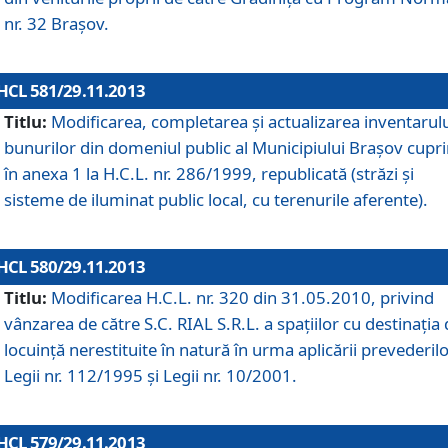
nr. 32 Braşov.
HCL 581/29.11.2013
Titlu:
Modificarea, completarea şi actualizarea inventarul
bunurilor din domeniul public al Municipiului Braşov cupr
în anexa 1 la H.C.L. nr. 286/1999, republicată (străzi şi
sisteme de iluminat public local, cu terenurile aferente).
HCL 580/29.11.2013
Titlu:
Modificarea H.C.L. nr. 320 din 31.05.2010, privind
vânzarea de către S.C. RIAL S.R.L. a spaţiilor cu destinaţia
locuinţă nerestituite în natură în urma aplicării prevederil
Legii nr. 112/1995 şi Legii nr. 10/2001.
HCL 579/29.11.2013