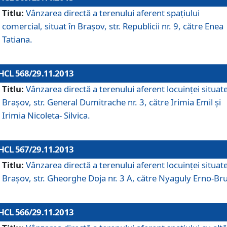
Titlu:
Vânzarea directă a terenului aferent spaţiului
comercial, situat în Braşov, str. Republicii nr. 9, către Enea
Tatiana.
HCL 568/29.11.2013
Titlu:
Vânzarea directă a terenului aferent locuinţei situate
Braşov, str. General Dumitrache nr. 3, către Irimia Emil şi
Irimia Nicoleta- Silvica.
HCL 567/29.11.2013
Titlu:
Vânzarea directă a terenului aferent locuinţei situate
Braşov, str. Gheorghe Doja nr. 3 A, către Nyaguly Erno-Br
HCL 566/29.11.2013