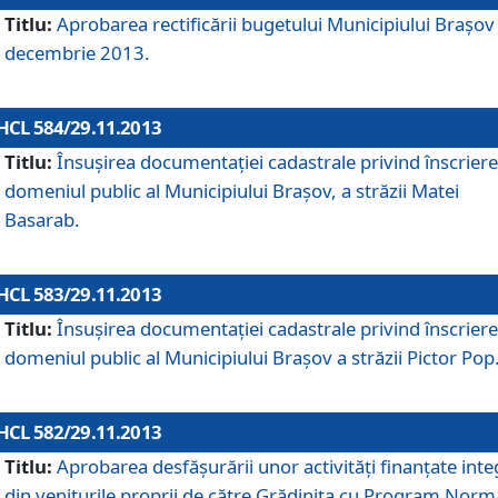
Titlu:
Aprobarea rectificării bugetului Municipiului Braşov 
decembrie 2013.
HCL 584/29.11.2013
Titlu:
Însuşirea documentaţiei cadastrale privind înscriere
domeniul public al Municipiului Braşov, a străzii Matei
Basarab.
HCL 583/29.11.2013
Titlu:
Însuşirea documentaţiei cadastrale privind înscriere
domeniul public al Municipiului Braşov a străzii Pictor Pop
HCL 582/29.11.2013
Titlu:
Aprobarea desfăşurării unor activităţi finanţate inte
din veniturile proprii de către Grădiniţa cu Program Norm