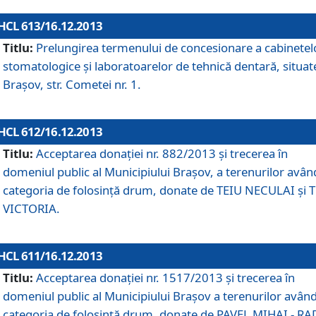
HCL 613/16.12.2013
Titlu:
Prelungirea termenului de concesionare a cabinetel
stomatologice şi laboratoarelor de tehnică dentară, situat
Braşov, str. Cometei nr. 1.
HCL 612/16.12.2013
Titlu:
Acceptarea donaţiei nr. 882/2013 şi trecerea în
domeniul public al Municipiului Braşov, a terenurilor avân
categoria de folosinţă drum, donate de TEIU NECULAI şi 
VICTORIA.
HCL 611/16.12.2013
Titlu:
Acceptarea donaţiei nr. 1517/2013 şi trecerea în
domeniul public al Municipiului Braşov a terenurilor avân
categoria de folosinţă drum, donate de PAVEL MIHAI - R