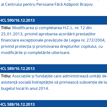
al Centrului pentru Persoane Fără Adăpost Braşov.
HCL 590/16.12.2013
Titlu:
Modificarea şi completarea H.C.L. nr. 12 din
25.01.2013, privind aprobarea acordării prestaţiilor
financiare excepţionale prevăzute de Legea nr. 272/2004,
privind protecţia şi promovarea drepturilor copilului, cu
modificările şi completările ulterioare.
HCL 589/16.12.2013
Titlu:
Asociaţiile şi fundaţiile care administrează unităţi de
asistenţă socială îndreptăţite să primească subvenţie de la
bugetul local în anul 2014.
HCL 588/16.12.2013