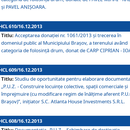
şi PAVEL ANIŞOARA.
HCL 610/16.12.2013
Titlu:
Acceptarea donaţiei nr. 1061/2013 şi trecerea în
domeniul public al Municipiului Braşov, a terenului având
categoria de folosinţă drum, donat de CARP CIPRIAN - IO
HCL 609/16.12.2013
Titlu:
Studiu de oportunitate pentru elaborare documenta
„P.U.Z. - Construire locuinţe colective, spaţii comerciale şi
împrejmuire (cu modificare regim de înălţime aferent P.U.
Braşov)”, iniţiator S.C. Atlanta House Investments S.R.L.
HCL 608/16.12.2013
Titlu:
Documentaţia „P.U.Z. - Schimbare de destinaţie,