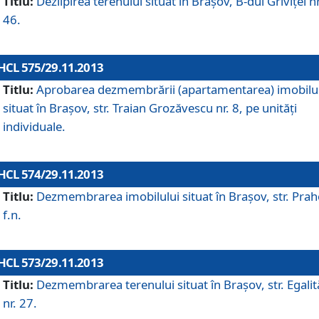
Titlu:
Dezlipirea terenului situat în Braşov, B-dul Griviţei nr
46.
HCL 575/29.11.2013
Titlu:
Aprobarea dezmembrării (apartamentarea) imobilu
situat în Braşov, str. Traian Grozăvescu nr. 8, pe unităţi
individuale.
HCL 574/29.11.2013
Titlu:
Dezmembrarea imobilului situat în Braşov, str. Pra
f.n.
HCL 573/29.11.2013
Titlu:
Dezmembrarea terenului situat în Braşov, str. Egalită
nr. 27.