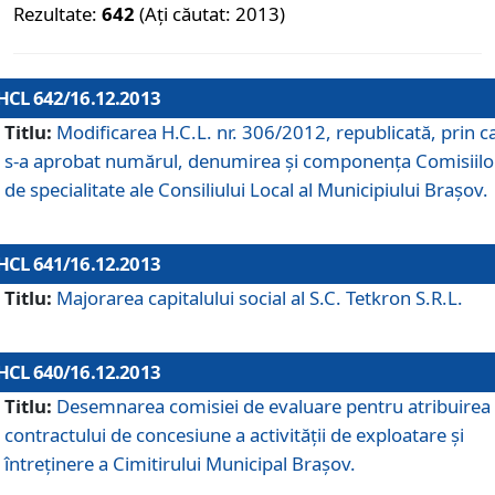
Rezultate:
642
(Ați căutat: 2013)
HCL 642/16.12.2013
Titlu:
Modificarea H.C.L. nr. 306/2012, republicată, prin c
s-a aprobat numărul, denumirea şi componenţa Comisiilo
de specialitate ale Consiliului Local al Municipiului Braşov.
HCL 641/16.12.2013
Titlu:
Majorarea capitalului social al S.C. Tetkron S.R.L.
HCL 640/16.12.2013
Titlu:
Desemnarea comisiei de evaluare pentru atribuirea
contractului de concesiune a activităţii de exploatare şi
întreţinere a Cimitirului Municipal Braşov.