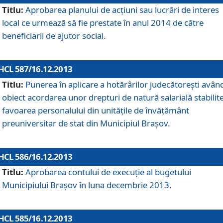
Titlu:
Aprobarea planului de acţiuni sau lucrări de interes
local ce urmează să fie prestate în anul 2014 de către
beneficiarii de ajutor social.
HCL 587/16.12.2013
Titlu:
Punerea în aplicare a hotărârilor judecătoreşti avân
obiect acordarea unor drepturi de natură salarială stabilite
favoarea personalului din unităţile de învăţământ
preuniversitar de stat din Municipiul Braşov.
HCL 586/16.12.2013
Titlu:
Aprobarea contului de execuţie al bugetului
Municipiului Braşov în luna decembrie 2013.
HCL 585/16.12.2013