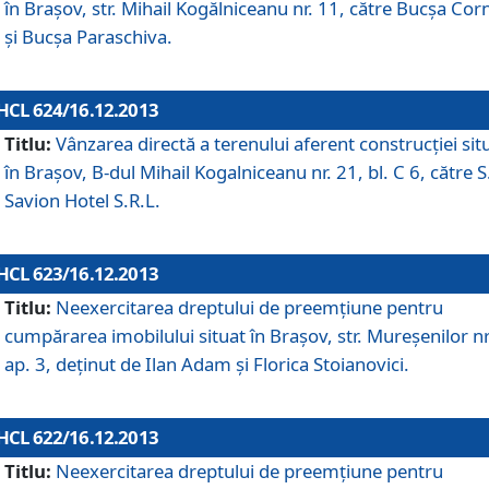
în Braşov, str. Mihail Kogălniceanu nr. 11, către Bucşa Cor
şi Bucşa Paraschiva.
HCL 624/16.12.2013
Titlu:
Vânzarea directă a terenului aferent construcţiei sit
în Braşov, B-dul Mihail Kogalniceanu nr. 21, bl. C 6, către S
Savion Hotel S.R.L.
HCL 623/16.12.2013
Titlu:
Neexercitarea dreptului de preemţiune pentru
cumpărarea imobilului situat în Braşov, str. Mureşenilor nr
ap. 3, deţinut de Ilan Adam şi Florica Stoianovici.
HCL 622/16.12.2013
Titlu:
Neexercitarea dreptului de preemţiune pentru