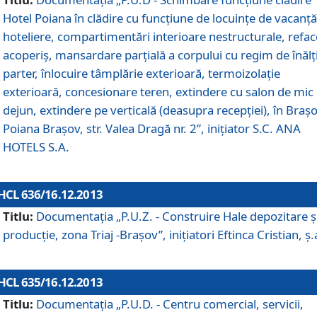
Hotel Poiana în clădire cu funcţiune de locuinţe de vacanţă
hoteliere, compartimentări interioare nestructurale, refa
acoperiş, mansardare parţială a corpului cu regim de înăl
parter, înlocuire tâmplărie exterioară, termoizolaţie
exterioară, concesionare teren, extindere cu salon de mic
dejun, extindere pe verticală (deasupra recepţiei), în Braşo
Poiana Braşov, str. Valea Dragă nr. 2”, iniţiator S.C. ANA
HOTELS S.A.
HCL 636/16.12.2013
Titlu:
Documentaţia „P.U.Z. - Construire Hale depozitare ş
producţie, zona Triaj -Braşov”, iniţiatori Eftinca Cristian, ş.
HCL 635/16.12.2013
Titlu:
Documentaţia „P.U.D. - Centru comercial, servicii,