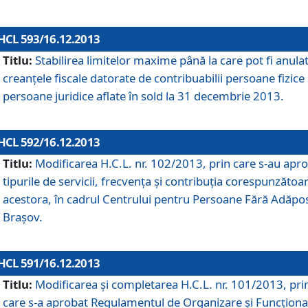
HCL 593/16.12.2013
Titlu:
Stabilirea limitelor maxime până la care pot fi anula
creanţele fiscale datorate de contribuabilii persoane fizice 
persoane juridice aflate în sold la 31 decembrie 2013.
HCL 592/16.12.2013
Titlu:
Modificarea H.C.L. nr. 102/2013, prin care s-au apr
tipurile de servicii, frecvenţa şi contribuţia corespunzătoa
acestora, în cadrul Centrului pentru Persoane Fără Adăpo
Braşov.
HCL 591/16.12.2013
Titlu:
Modificarea şi completarea H.C.L. nr. 101/2013, pri
care s-a aprobat Regulamentul de Organizare şi Funcţion