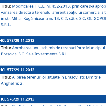
Titlu:
Modificarea H.C.L. nr. 452/2013, prin care s-a aprob
vânzarea directă a terenului aferent spaţiului comercial si
în str. Mihail Kogălniceanu nr. 13, C 2, către S.C. OLIGOPO
S.R.L.
HCL 578/29.11.2013
Titlu:
Aprobarea unui schimb de terenuri între Municipiul
Braşov şi S.C. Sela Investments S.R.L.
HCL 577/29.11.2013
Titlu:
Alipirea terenurilor situate în Braşov, str. Dimitrie
Anghel nr. 2.
HCL 576/29.11.2013