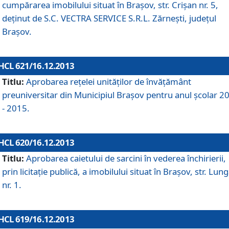
cumpărarea imobilului situat în Braşov, str. Crişan nr. 5,
deţinut de S.C. VECTRA SERVICE S.R.L. Zărneşti, judeţul
Braşov.
HCL 621/16.12.2013
Titlu:
Aprobarea reţelei unităţilor de învăţământ
preuniversitar din Municipiul Braşov pentru anul şcolar 2
- 2015.
HCL 620/16.12.2013
Titlu:
Aprobarea caietului de sarcini în vederea închirierii,
prin licitaţie publică, a imobilului situat în Braşov, str. Lun
nr. 1.
HCL 619/16.12.2013