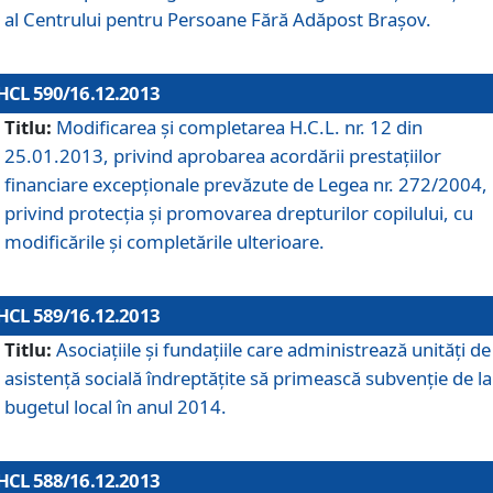
al Centrului pentru Persoane Fără Adăpost Braşov.
HCL 590/16.12.2013
Titlu:
Modificarea şi completarea H.C.L. nr. 12 din
25.01.2013, privind aprobarea acordării prestaţiilor
financiare excepţionale prevăzute de Legea nr. 272/2004,
privind protecţia şi promovarea drepturilor copilului, cu
modificările şi completările ulterioare.
HCL 589/16.12.2013
Titlu:
Asociaţiile şi fundaţiile care administrează unităţi de
asistenţă socială îndreptăţite să primească subvenţie de la
bugetul local în anul 2014.
HCL 588/16.12.2013