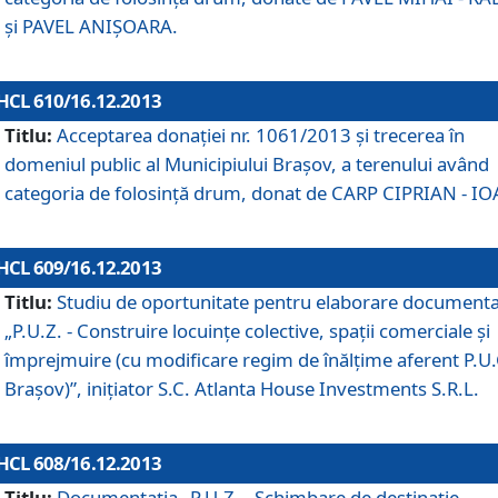
şi PAVEL ANIŞOARA.
HCL 610/16.12.2013
Titlu:
Acceptarea donaţiei nr. 1061/2013 şi trecerea în
domeniul public al Municipiului Braşov, a terenului având
categoria de folosinţă drum, donat de CARP CIPRIAN - IO
HCL 609/16.12.2013
Titlu:
Studiu de oportunitate pentru elaborare documenta
„P.U.Z. - Construire locuinţe colective, spaţii comerciale şi
împrejmuire (cu modificare regim de înălţime aferent P.U.
Braşov)”, iniţiator S.C. Atlanta House Investments S.R.L.
HCL 608/16.12.2013
Titlu:
Documentaţia „P.U.Z. - Schimbare de destinaţie,