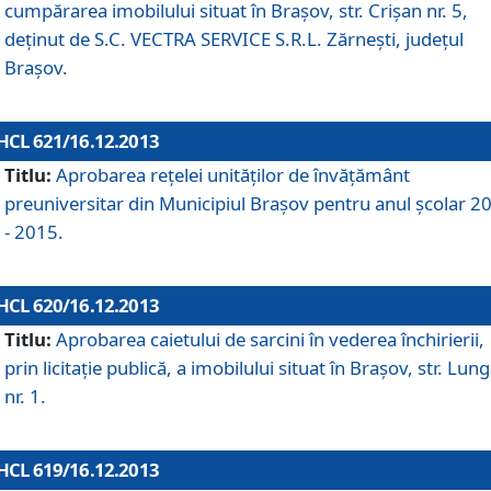
cumpărarea imobilului situat în Braşov, str. Crişan nr. 5,
deţinut de S.C. VECTRA SERVICE S.R.L. Zărneşti, judeţul
Braşov.
HCL 621/16.12.2013
Titlu:
Aprobarea reţelei unităţilor de învăţământ
preuniversitar din Municipiul Braşov pentru anul şcolar 2
- 2015.
HCL 620/16.12.2013
Titlu:
Aprobarea caietului de sarcini în vederea închirierii,
prin licitaţie publică, a imobilului situat în Braşov, str. Lun
nr. 1.
HCL 619/16.12.2013