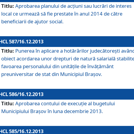
Titlu:
Aprobarea planului de acţiuni sau lucrări de interes
local ce urmează să fie prestate în anul 2014 de către
beneficiarii de ajutor social.
HCL 587/16.12.2013
Titlu:
Punerea în aplicare a hotărârilor judecătoreşti avân
obiect acordarea unor drepturi de natură salarială stabilite
favoarea personalului din unităţile de învăţământ
preuniversitar de stat din Municipiul Braşov.
HCL 586/16.12.2013
Titlu:
Aprobarea contului de execuţie al bugetului
Municipiului Braşov în luna decembrie 2013.
HCL 585/16.12.2013