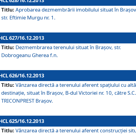
HCL 628/16.12.2013
Titlu:
Aprobarea dezmembrării imobilului situat în Braşov
str. Eftimie Murgu nr. 1.
HCL 627/16.12.2013
Titlu:
Dezmembrarea terenului situat în Braşov, str.
Dobrogeanu Gherea f.n.
HCL 626/16.12.2013
Titlu:
Vânzarea directă a terenului aferent spaţiului cu altă
destinaţie, situat în Braşov, B-dul Victoriei nr. 10, către S.C
TRICONPREST Braşov.
HCL 625/16.12.2013
Titlu:
Vânzarea directă a terenului aferent construcţiei sit