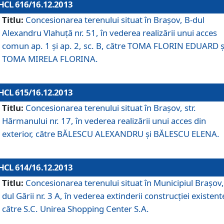
HCL 616/16.12.2013
Titlu:
Concesionarea terenului situat în Braşov, B-dul
Alexandru Vlahuţă nr. 51, în vederea realizării unui acces
comun ap. 1 şi ap. 2, sc. B, către TOMA FLORIN EDUARD ş
TOMA MIRELA FLORINA.
HCL 615/16.12.2013
Titlu:
Concesionarea terenului situat în Braşov, str.
Hărmanului nr. 17, în vederea realizării unui acces din
exterior, către BĂLESCU ALEXANDRU şi BĂLESCU ELENA.
HCL 614/16.12.2013
Titlu:
Concesionarea terenului situat în Municipiul Braşov,
dul Gării nr. 3 A, în vederea extinderii construcţiei existent
către S.C. Unirea Shopping Center S.A.