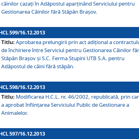
câinilor cazaţi în Adăpostul aparţinând Serviciului pentru
Gestionarea Câinilor fără Stăpân Braşov.
HCL 599/16.12.2013
Titlu:
Aprobarea prelungirii prin act adiţional a contractul
de închiriere între Serviciul pentru Gestionarea Câinilor fă
Stăpân Braşov şi S.C. Ferma Stupini UTB S.A. pentru
Adăpostul de câini fără stăpân.
HCL 598/16.12.2013
Titlu:
Modificarea H.C.L. nr. 46/2002, republicată, prin car
a aprobat înfiinţarea Serviciului Public de Gestionare a
Animalelor.
HCL 597/16.12.2013