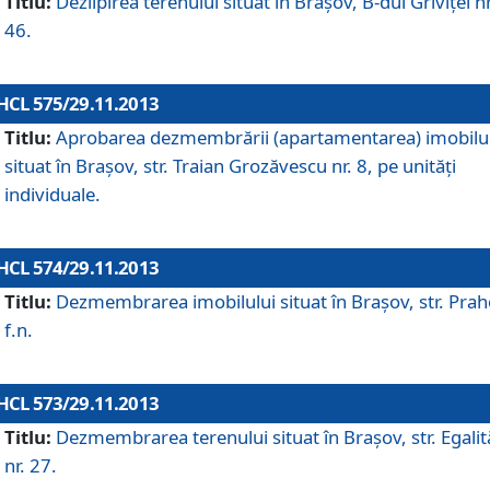
Titlu:
Dezlipirea terenului situat în Braşov, B-dul Griviţei nr
46.
HCL 575/29.11.2013
Titlu:
Aprobarea dezmembrării (apartamentarea) imobilu
situat în Braşov, str. Traian Grozăvescu nr. 8, pe unităţi
individuale.
HCL 574/29.11.2013
Titlu:
Dezmembrarea imobilului situat în Braşov, str. Pra
f.n.
HCL 573/29.11.2013
Titlu:
Dezmembrarea terenului situat în Braşov, str. Egalită
nr. 27.