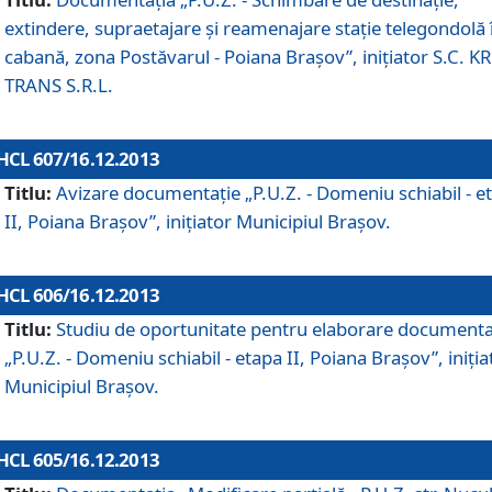
extindere, supraetajare şi reamenajare staţie telegondolă 
cabană, zona Postăvarul - Poiana Braşov”, iniţiator S.C. 
TRANS S.R.L.
HCL 607/16.12.2013
Titlu:
Avizare documentaţie „P.U.Z. - Domeniu schiabil - e
II, Poiana Braşov”, iniţiator Municipiul Braşov.
HCL 606/16.12.2013
Titlu:
Studiu de oportunitate pentru elaborare documenta
„P.U.Z. - Domeniu schiabil - etapa II, Poiana Braşov”, iniţia
Municipiul Braşov.
HCL 605/16.12.2013