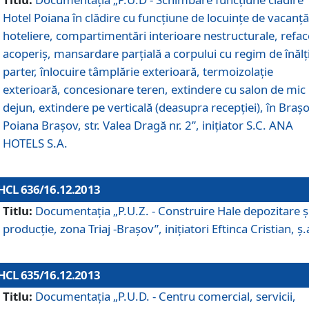
Hotel Poiana în clădire cu funcţiune de locuinţe de vacanţă
hoteliere, compartimentări interioare nestructurale, refa
acoperiş, mansardare parţială a corpului cu regim de înăl
parter, înlocuire tâmplărie exterioară, termoizolaţie
exterioară, concesionare teren, extindere cu salon de mic
dejun, extindere pe verticală (deasupra recepţiei), în Braşo
Poiana Braşov, str. Valea Dragă nr. 2”, iniţiator S.C. ANA
HOTELS S.A.
HCL 636/16.12.2013
Titlu:
Documentaţia „P.U.Z. - Construire Hale depozitare ş
producţie, zona Triaj -Braşov”, iniţiatori Eftinca Cristian, ş.
HCL 635/16.12.2013
Titlu:
Documentaţia „P.U.D. - Centru comercial, servicii,