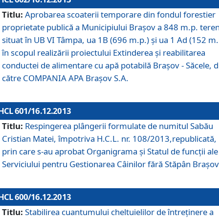
Titlu:
Aprobarea scoaterii temporare din fondul forestier
proprietate publică a Municipiului Braşov a 848 m.p. tere
situat în UB VI Tâmpa, ua 1B (696 m.p.) şi ua 1 Ad (152 m.
în scopul realizării proiectului Extinderea şi reabilitarea
conductei de alimentare cu apă potabilă Braşov - Săcele, 
către COMPANIA APA Braşov S.A.
HCL 601/16.12.2013
Titlu:
Respingerea plângerii formulate de numitul Sabău
Cristian Matei, împotriva H.C.L. nr. 108/2013,republicată,
prin care s-au aprobat Organigrama şi Statul de funcţii ale
Serviciului pentru Gestionarea Câinilor fără Stăpân Braşov
HCL 600/16.12.2013
Titlu:
Stabilirea cuantumului cheltuielilor de întreţinere a