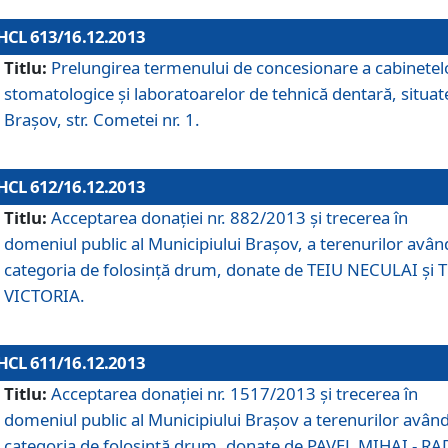
HCL 613/16.12.2013
Titlu:
Prelungirea termenului de concesionare a cabinetel
stomatologice şi laboratoarelor de tehnică dentară, situat
Braşov, str. Cometei nr. 1.
HCL 612/16.12.2013
Titlu:
Acceptarea donaţiei nr. 882/2013 şi trecerea în
domeniul public al Municipiului Braşov, a terenurilor avân
categoria de folosinţă drum, donate de TEIU NECULAI şi 
VICTORIA.
HCL 611/16.12.2013
Titlu:
Acceptarea donaţiei nr. 1517/2013 şi trecerea în
domeniul public al Municipiului Braşov a terenurilor avân
categoria de folosinţă drum, donate de PAVEL MIHAI - R