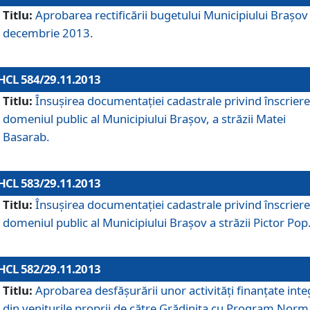
Titlu:
Aprobarea rectificării bugetului Municipiului Braşov 
decembrie 2013.
HCL 584/29.11.2013
Titlu:
Însuşirea documentaţiei cadastrale privind înscriere
domeniul public al Municipiului Braşov, a străzii Matei
Basarab.
HCL 583/29.11.2013
Titlu:
Însuşirea documentaţiei cadastrale privind înscriere
domeniul public al Municipiului Braşov a străzii Pictor Pop
HCL 582/29.11.2013
Titlu:
Aprobarea desfăşurării unor activităţi finanţate inte
din veniturile proprii de către Grădiniţa cu Program Norm