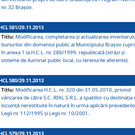
nr. 32 Braşov.
HCL 581/29.11.2013
Titlu:
Modificarea, completarea şi actualizarea inventarul
bunurilor din domeniul public al Municipiului Braşov cupr
în anexa 1 la H.C.L. nr. 286/1999, republicată (străzi şi
sisteme de iluminat public local, cu terenurile aferente).
HCL 580/29.11.2013
Titlu:
Modificarea H.C.L. nr. 320 din 31.05.2010, privind
vânzarea de către S.C. RIAL S.R.L. a spaţiilor cu destinaţia
locuinţă nerestituite în natură în urma aplicării prevederil
Legii nr. 112/1995 şi Legii nr. 10/2001.
HCL 579/29.11.2013