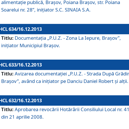
alimentaţie publică, Braşov, Poiana Braşov, str. Poiana
Soarelui nr. 28”, iniţiator S.C. SINAIA S.A.
HCL 634/16.12.2013
Titlu:
Documentaţia „P.U.Z. - Zona La Iepure, Braşov”,
iniţiator Municipiul Braşov.
HCL 633/16.12.2013
Titlu:
Avizarea documentaţiei „P.U.Z. - Strada După Grădin
Braşov”, având ca iniţiator pe Danciu Daniel Robert şi alţii.
HCL 632/16.12.2013
Titlu:
Aprobarea revocării Hotărârii Consiliului Local nr. 4
din 21 aprilie 2008.