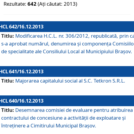
Rezultate:
642
(Ați căutat: 2013)
HCL 642/16.12.2013
Titlu:
Modificarea H.C.L. nr. 306/2012, republicată, prin c
s-a aprobat numărul, denumirea şi componenţa Comisiilo
de specialitate ale Consiliului Local al Municipiului Braşov.
HCL 641/16.12.2013
Titlu:
Majorarea capitalului social al S.C. Tetkron S.R.L.
HCL 640/16.12.2013
Titlu:
Desemnarea comisiei de evaluare pentru atribuirea
contractului de concesiune a activităţii de exploatare şi
întreţinere a Cimitirului Municipal Braşov.