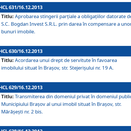
HCL 631/16.12.2013
Titlu:
Aprobarea stingerii parţiale a obligaţiilor datorate d
S.C. Bogdan Invest S.R.L. prin darea în compensare a uno
bunuri imobile.
HCL 630/16.12.2013
Titlu:
Acordarea unui drept de servitute în favoarea
imobilului situat în Braşov, str. Stejerişului nr. 19 A.
HCL 629/16.12.2013
Titlu:
Transmiterea din domeniul privat în domeniul public
Municipiului Braşov al unui imobil situat în Braşov, str.
Mărăşeşti nr. 2 bis.