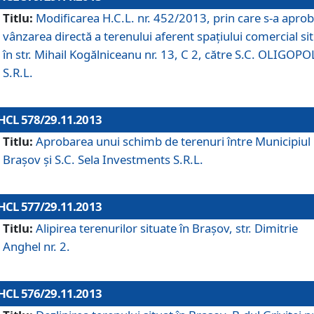
Titlu:
Modificarea H.C.L. nr. 452/2013, prin care s-a aprob
vânzarea directă a terenului aferent spaţiului comercial si
în str. Mihail Kogălniceanu nr. 13, C 2, către S.C. OLIGOPO
S.R.L.
HCL 578/29.11.2013
Titlu:
Aprobarea unui schimb de terenuri între Municipiul
Braşov şi S.C. Sela Investments S.R.L.
HCL 577/29.11.2013
Titlu:
Alipirea terenurilor situate în Braşov, str. Dimitrie
Anghel nr. 2.
HCL 576/29.11.2013