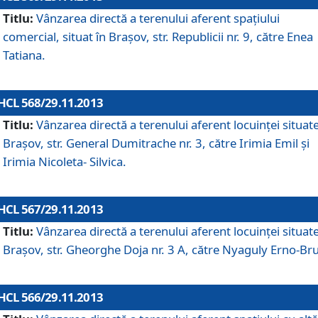
Titlu:
Vânzarea directă a terenului aferent spaţiului
comercial, situat în Braşov, str. Republicii nr. 9, către Enea
Tatiana.
HCL 568/29.11.2013
Titlu:
Vânzarea directă a terenului aferent locuinţei situate
Braşov, str. General Dumitrache nr. 3, către Irimia Emil şi
Irimia Nicoleta- Silvica.
HCL 567/29.11.2013
Titlu:
Vânzarea directă a terenului aferent locuinţei situate
Braşov, str. Gheorghe Doja nr. 3 A, către Nyaguly Erno-Br
HCL 566/29.11.2013