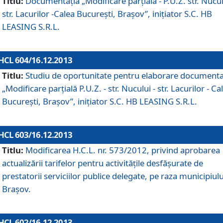
Titlu:
Documentaţia „Modificare parţială - P.U.Z. str. Nucul
str. Lacurilor -Calea Bucureşti, Braşov”, iniţiator S.C. HB
LEASING S.R.L.
HCL 604/16.12.2013
Titlu:
Studiu de oportunitate pentru elaborare documenta
„Modificare parţială P.U.Z. - str. Nucului - str. Lacurilor - Ca
Bucureşti, Braşov”, iniţiator S.C. HB LEASING S.R.L.
HCL 603/16.12.2013
Titlu:
Modificarea H.C.L. nr. 573/2012, privind aprobarea
actualizării tarifelor pentru activităţile desfăşurate de
prestatorii serviciilor publice delegate, pe raza municipiulu
Braşov.
HCL 602/16.12.2013