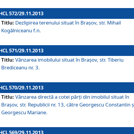
HCL 572/29.11.2013
Titlu:
Dezlipirea terenului situat în Braşov, str. Mihail
Kogălniceanu f.n.
HCL 571/29.11.2013
Titlu:
Vânzarea imobilului situat în Braşov, str. Tiberiu
Brediceanu nr. 3.
HCL 570/29.11.2013
Titlu:
Vânzarea directă a cotei părţi din imobilul situat în
Braşov, str. Republicii nr. 13, către Georgescu Constantin ş
Georgescu Mariane.
HCL 569/29.11.2013