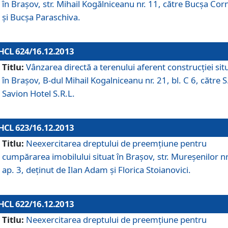
în Braşov, str. Mihail Kogălniceanu nr. 11, către Bucşa Cor
şi Bucşa Paraschiva.
HCL 624/16.12.2013
Titlu:
Vânzarea directă a terenului aferent construcţiei sit
în Braşov, B-dul Mihail Kogalniceanu nr. 21, bl. C 6, către S
Savion Hotel S.R.L.
HCL 623/16.12.2013
Titlu:
Neexercitarea dreptului de preemţiune pentru
cumpărarea imobilului situat în Braşov, str. Mureşenilor nr
ap. 3, deţinut de Ilan Adam şi Florica Stoianovici.
HCL 622/16.12.2013
Titlu:
Neexercitarea dreptului de preemţiune pentru