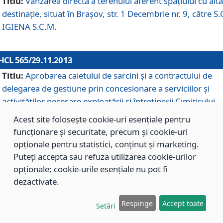
Titlu:
Vânzarea directă a terenului aferent spaţiului cu altă
destinaţie, situat în Braşov, str. 1 Decembrie nr. 9, către S.
IGIENA S.C.M.
HCL 565/29.11.2013
Titlu:
Aprobarea caietului de sarcini şi a contractului de
delegarea de gestiune prin concesionare a serviciilor şi
activităţilor necesare exploatării şi întreţinerii Cimitirului
Municipal Braşov situat în str. Dimitrie Anghel nr. 19.
Acest site folosește cookie-uri esențiale pentru
funcționare și securitate, precum și cookie-uri
opționale pentru statistici, conținut și marketing.
HCL 564/29.11.2013
Puteți accepta sau refuza utilizarea cookie-urilor
Titlu:
Completarea şi modificarea H.C.L. nr. 446/2013, pr
opționale; cookie-urile esențiale nu pot fi
care s-a aprobat studiul de fundamentare pentru
dezactivate.
concesionarea serviciilor de administrare a Cimitirului
Municipal Braşov.
Respinge
Accept toate
Setări