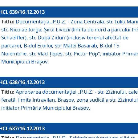
HCL 639/16.12.2013
Titlu:
Documentaţia „P.U.Z. - Zona Centrală: str. Iuliu Man
str. Nicolae Iorga, Şirul Livezii (limita de nord a parcului In
Schaeffler), str. După Ziduri (inclusiv terenul afectat de
parcare), B-dul Eroilor, str. Matei Basarab, B-dul 15
Noiembrie, str. Vlad Ţepeş, str. Pictor Pop”, iniţiator Primă
Municipiului Braşov.
HCL 638/16.12.2013
Titlu:
Aprobarea documentaţiei „P.U.Z. - str. Zizinului, cal
ferată, limita intravilan, Braşov, zona sudică a str. Zizinului
iniţiator Primăria Municipiului Braşov.
HCL 637/16.12.2013
Titlu:
Documentaţia „P.U.D - Schimbare funcţiune clădire