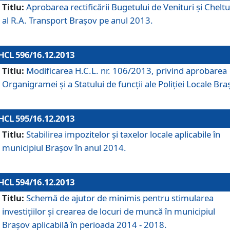
Titlu:
Aprobarea rectificării Bugetului de Venituri şi Cheltui
al R.A. Transport Braşov pe anul 2013.
HCL 596/16.12.2013
Titlu:
Modificarea H.C.L. nr. 106/2013, privind aprobarea
Organigramei şi a Statului de funcţii ale Poliţiei Locale Bra
HCL 595/16.12.2013
Titlu:
Stabilirea impozitelor şi taxelor locale aplicabile în
municipiul Braşov în anul 2014.
HCL 594/16.12.2013
Titlu:
Schemă de ajutor de minimis pentru stimularea
investiţiilor şi crearea de locuri de muncă în municipiul
Braşov aplicabilă în perioada 2014 - 2018.