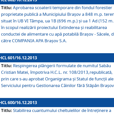
Titlu:
Aprobarea scoaterii temporare din fondul forestier
proprietate publică a Municipiului Braşov a 848 m.p. tere
situat în UB VI Tâmpa, ua 1B (696 m.p.) şi ua 1 Ad (152 m.
în scopul realizării proiectului Extinderea şi reabilitarea
conductei de alimentare cu apă potabilă Braşov - Săcele, 
către COMPANIA APA Braşov S.A.
HCL 601/16.12.2013
Titlu:
Respingerea plângerii formulate de numitul Sabău
Cristian Matei, împotriva H.C.L. nr. 108/2013,republicată,
prin care s-au aprobat Organigrama şi Statul de funcţii ale
Serviciului pentru Gestionarea Câinilor fără Stăpân Braşov
HCL 600/16.12.2013
Titlu:
Stabilirea cuantumului cheltuielilor de întreţinere a