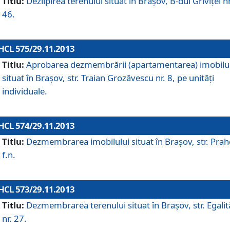
Titlu:
Dezlipirea terenului situat în Braşov, B-dul Griviţei nr
46.
HCL 575/29.11.2013
Titlu:
Aprobarea dezmembrării (apartamentarea) imobilu
situat în Braşov, str. Traian Grozăvescu nr. 8, pe unităţi
individuale.
HCL 574/29.11.2013
Titlu:
Dezmembrarea imobilului situat în Braşov, str. Pra
f.n.
HCL 573/29.11.2013
Titlu:
Dezmembrarea terenului situat în Braşov, str. Egalită
nr. 27.