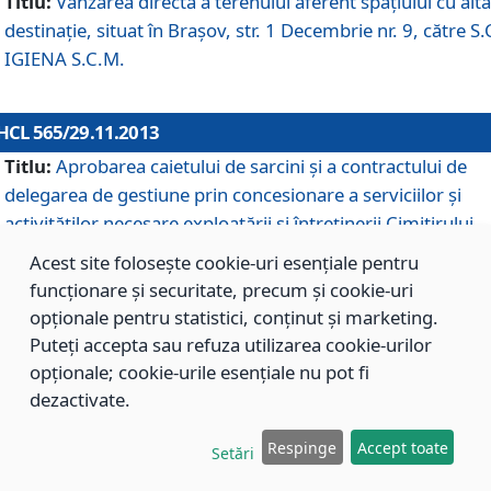
Titlu:
Vânzarea directă a terenului aferent spaţiului cu altă
destinaţie, situat în Braşov, str. 1 Decembrie nr. 9, către S.
IGIENA S.C.M.
HCL 565/29.11.2013
Titlu:
Aprobarea caietului de sarcini şi a contractului de
delegarea de gestiune prin concesionare a serviciilor şi
activităţilor necesare exploatării şi întreţinerii Cimitirului
Municipal Braşov situat în str. Dimitrie Anghel nr. 19.
Acest site folosește cookie-uri esențiale pentru
funcționare și securitate, precum și cookie-uri
opționale pentru statistici, conținut și marketing.
HCL 564/29.11.2013
Puteți accepta sau refuza utilizarea cookie-urilor
Titlu:
Completarea şi modificarea H.C.L. nr. 446/2013, pr
opționale; cookie-urile esențiale nu pot fi
care s-a aprobat studiul de fundamentare pentru
dezactivate.
concesionarea serviciilor de administrare a Cimitirului
Municipal Braşov.
Respinge
Accept toate
Setări