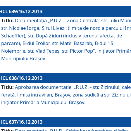
HCL 639/16.12.2013
Titlu:
Documentaţia „P.U.Z. - Zona Centrală: str. Iuliu Man
str. Nicolae Iorga, Şirul Livezii (limita de nord a parcului In
Schaeffler), str. După Ziduri (inclusiv terenul afectat de
parcare), B-dul Eroilor, str. Matei Basarab, B-dul 15
Noiembrie, str. Vlad Ţepeş, str. Pictor Pop”, iniţiator Primă
Municipiului Braşov.
HCL 638/16.12.2013
Titlu:
Aprobarea documentaţiei „P.U.Z. - str. Zizinului, cal
ferată, limita intravilan, Braşov, zona sudică a str. Zizinului
iniţiator Primăria Municipiului Braşov.
HCL 637/16.12.2013
Titlu:
Documentaţia „P.U.D - Schimbare funcţiune clădire