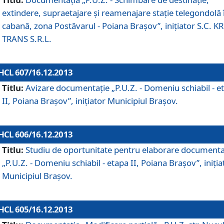
extindere, supraetajare şi reamenajare staţie telegondolă 
cabană, zona Postăvarul - Poiana Braşov”, iniţiator S.C. 
TRANS S.R.L.
HCL 607/16.12.2013
Titlu:
Avizare documentaţie „P.U.Z. - Domeniu schiabil - e
II, Poiana Braşov”, iniţiator Municipiul Braşov.
HCL 606/16.12.2013
Titlu:
Studiu de oportunitate pentru elaborare documenta
„P.U.Z. - Domeniu schiabil - etapa II, Poiana Braşov”, iniţia
Municipiul Braşov.
HCL 605/16.12.2013