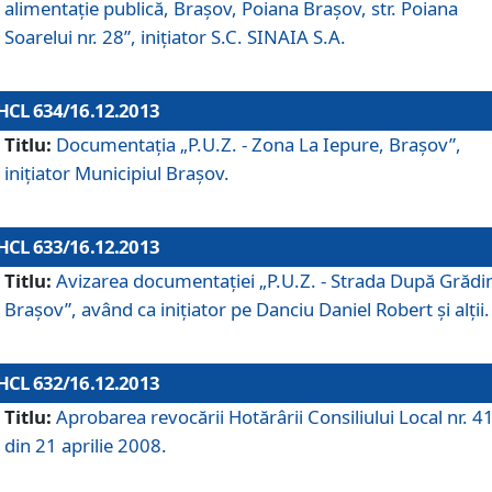
alimentaţie publică, Braşov, Poiana Braşov, str. Poiana
Soarelui nr. 28”, iniţiator S.C. SINAIA S.A.
HCL 634/16.12.2013
Titlu:
Documentaţia „P.U.Z. - Zona La Iepure, Braşov”,
iniţiator Municipiul Braşov.
HCL 633/16.12.2013
Titlu:
Avizarea documentaţiei „P.U.Z. - Strada După Grădin
Braşov”, având ca iniţiator pe Danciu Daniel Robert şi alţii.
HCL 632/16.12.2013
Titlu:
Aprobarea revocării Hotărârii Consiliului Local nr. 4
din 21 aprilie 2008.