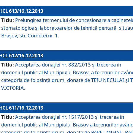
HCL 613/16.12.2013
Titlu:
Prelungirea termenului de concesionare a cabinetel
stomatologice şi laboratoarelor de tehnică dentară, situat
Braşov, str. Cometei nr. 1.
HCL 612/16.12.2013
Titlu:
Acceptarea donaţiei nr. 882/2013 şi trecerea în
domeniul public al Municipiului Braşov, a terenurilor avân
categoria de folosinţă drum, donate de TEIU NECULAI şi 
VICTORIA.
HCL 611/16.12.2013
Titlu:
Acceptarea donaţiei nr. 1517/2013 şi trecerea în
domeniul public al Municipiului Braşov a terenurilor avân
categoria de folosinţă drum, donate de PAVEL MIHAI - R