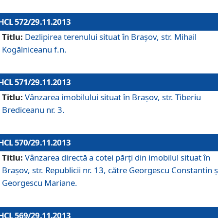
HCL 572/29.11.2013
Titlu:
Dezlipirea terenului situat în Braşov, str. Mihail
Kogălniceanu f.n.
HCL 571/29.11.2013
Titlu:
Vânzarea imobilului situat în Braşov, str. Tiberiu
Brediceanu nr. 3.
HCL 570/29.11.2013
Titlu:
Vânzarea directă a cotei părţi din imobilul situat în
Braşov, str. Republicii nr. 13, către Georgescu Constantin ş
Georgescu Mariane.
HCL 569/29.11.2013