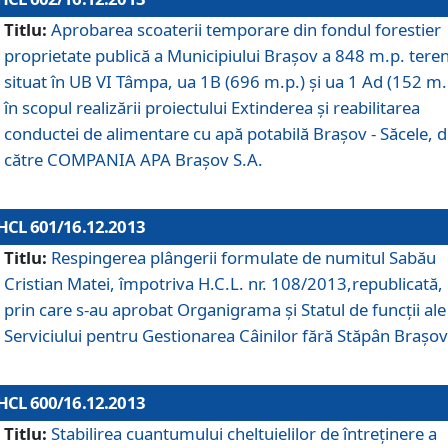
Titlu:
Aprobarea scoaterii temporare din fondul forestier
proprietate publică a Municipiului Braşov a 848 m.p. tere
situat în UB VI Tâmpa, ua 1B (696 m.p.) şi ua 1 Ad (152 m.
în scopul realizării proiectului Extinderea şi reabilitarea
conductei de alimentare cu apă potabilă Braşov - Săcele, 
către COMPANIA APA Braşov S.A.
HCL 601/16.12.2013
Titlu:
Respingerea plângerii formulate de numitul Sabău
Cristian Matei, împotriva H.C.L. nr. 108/2013,republicată,
prin care s-au aprobat Organigrama şi Statul de funcţii ale
Serviciului pentru Gestionarea Câinilor fără Stăpân Braşov
HCL 600/16.12.2013
Titlu:
Stabilirea cuantumului cheltuielilor de întreţinere a