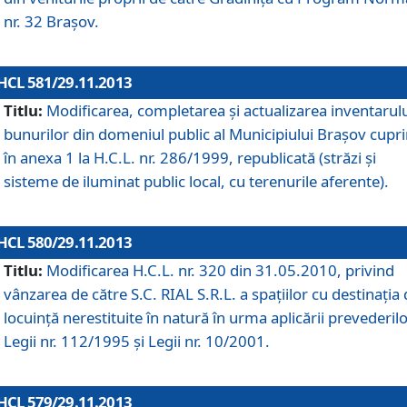
nr. 32 Braşov.
HCL 581/29.11.2013
Titlu:
Modificarea, completarea şi actualizarea inventarul
bunurilor din domeniul public al Municipiului Braşov cupr
în anexa 1 la H.C.L. nr. 286/1999, republicată (străzi şi
sisteme de iluminat public local, cu terenurile aferente).
HCL 580/29.11.2013
Titlu:
Modificarea H.C.L. nr. 320 din 31.05.2010, privind
vânzarea de către S.C. RIAL S.R.L. a spaţiilor cu destinaţia
locuinţă nerestituite în natură în urma aplicării prevederil
Legii nr. 112/1995 şi Legii nr. 10/2001.
HCL 579/29.11.2013