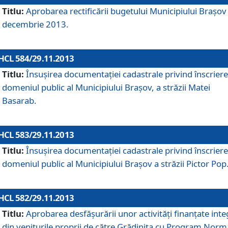
Titlu:
Aprobarea rectificării bugetului Municipiului Braşov 
decembrie 2013.
HCL 584/29.11.2013
Titlu:
Însuşirea documentaţiei cadastrale privind înscriere
domeniul public al Municipiului Braşov, a străzii Matei
Basarab.
HCL 583/29.11.2013
Titlu:
Însuşirea documentaţiei cadastrale privind înscriere
domeniul public al Municipiului Braşov a străzii Pictor Pop
HCL 582/29.11.2013
Titlu:
Aprobarea desfăşurării unor activităţi finanţate inte
din veniturile proprii de către Grădiniţa cu Program Norm