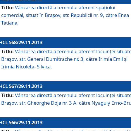
Titlu:
Vânzarea directă a terenului aferent spaţiului
comercial, situat în Braşov, str. Republicii nr. 9, către Enea
Tatiana.
HCL 568/29.11.2013
Titlu:
Vânzarea directă a terenului aferent locuinţei situate
Braşov, str. General Dumitrache nr. 3, către Irimia Emil şi
Irimia Nicoleta- Silvica.
HCL 567/29.11.2013
Titlu:
Vânzarea directă a terenului aferent locuinţei situate
Braşov, str. Gheorghe Doja nr. 3 A, către Nyaguly Erno-Br
HCL 566/29.11.2013