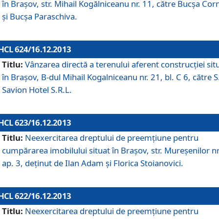
în Braşov, str. Mihail Kogălniceanu nr. 11, către Bucşa Cor
şi Bucşa Paraschiva.
HCL 624/16.12.2013
Titlu:
Vânzarea directă a terenului aferent construcţiei sit
în Braşov, B-dul Mihail Kogalniceanu nr. 21, bl. C 6, către S
Savion Hotel S.R.L.
HCL 623/16.12.2013
Titlu:
Neexercitarea dreptului de preemţiune pentru
cumpărarea imobilului situat în Braşov, str. Mureşenilor nr
ap. 3, deţinut de Ilan Adam şi Florica Stoianovici.
HCL 622/16.12.2013
Titlu:
Neexercitarea dreptului de preemţiune pentru