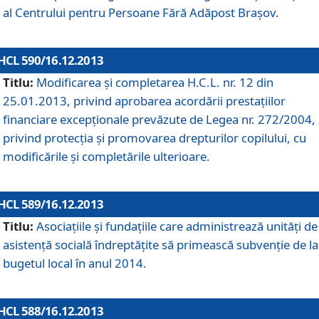
al Centrului pentru Persoane Fără Adăpost Braşov.
HCL 590/16.12.2013
Titlu:
Modificarea şi completarea H.C.L. nr. 12 din
25.01.2013, privind aprobarea acordării prestaţiilor
financiare excepţionale prevăzute de Legea nr. 272/2004,
privind protecţia şi promovarea drepturilor copilului, cu
modificările şi completările ulterioare.
HCL 589/16.12.2013
Titlu:
Asociaţiile şi fundaţiile care administrează unităţi de
asistenţă socială îndreptăţite să primească subvenţie de la
bugetul local în anul 2014.
HCL 588/16.12.2013