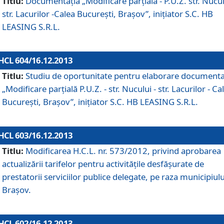
Titlu:
Documentaţia „Modificare parţială - P.U.Z. str. Nucul
str. Lacurilor -Calea Bucureşti, Braşov”, iniţiator S.C. HB
LEASING S.R.L.
HCL 604/16.12.2013
Titlu:
Studiu de oportunitate pentru elaborare documenta
„Modificare parţială P.U.Z. - str. Nucului - str. Lacurilor - Ca
Bucureşti, Braşov”, iniţiator S.C. HB LEASING S.R.L.
HCL 603/16.12.2013
Titlu:
Modificarea H.C.L. nr. 573/2012, privind aprobarea
actualizării tarifelor pentru activităţile desfăşurate de
prestatorii serviciilor publice delegate, pe raza municipiulu
Braşov.
HCL 602/16.12.2013