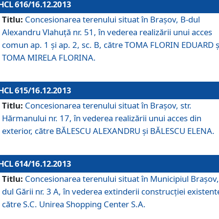
HCL 616/16.12.2013
Titlu:
Concesionarea terenului situat în Braşov, B-dul
Alexandru Vlahuţă nr. 51, în vederea realizării unui acces
comun ap. 1 şi ap. 2, sc. B, către TOMA FLORIN EDUARD ş
TOMA MIRELA FLORINA.
HCL 615/16.12.2013
Titlu:
Concesionarea terenului situat în Braşov, str.
Hărmanului nr. 17, în vederea realizării unui acces din
exterior, către BĂLESCU ALEXANDRU şi BĂLESCU ELENA.
HCL 614/16.12.2013
Titlu:
Concesionarea terenului situat în Municipiul Braşov,
dul Gării nr. 3 A, în vederea extinderii construcţiei existent
către S.C. Unirea Shopping Center S.A.