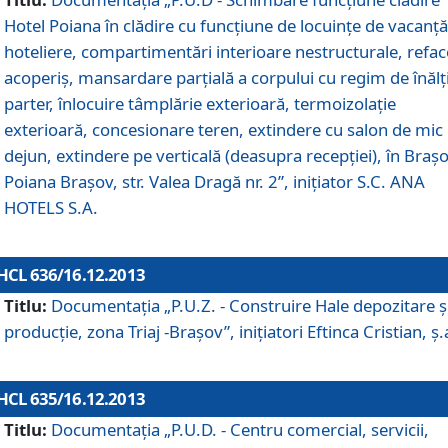
Hotel Poiana în clădire cu funcţiune de locuinţe de vacanţă
hoteliere, compartimentări interioare nestructurale, refa
acoperiş, mansardare parţială a corpului cu regim de înăl
parter, înlocuire tâmplărie exterioară, termoizolaţie
exterioară, concesionare teren, extindere cu salon de mic
dejun, extindere pe verticală (deasupra recepţiei), în Braşo
Poiana Braşov, str. Valea Dragă nr. 2”, iniţiator S.C. ANA
HOTELS S.A.
HCL 636/16.12.2013
Titlu:
Documentaţia „P.U.Z. - Construire Hale depozitare ş
producţie, zona Triaj -Braşov”, iniţiatori Eftinca Cristian, ş.
HCL 635/16.12.2013
Titlu:
Documentaţia „P.U.D. - Centru comercial, servicii,