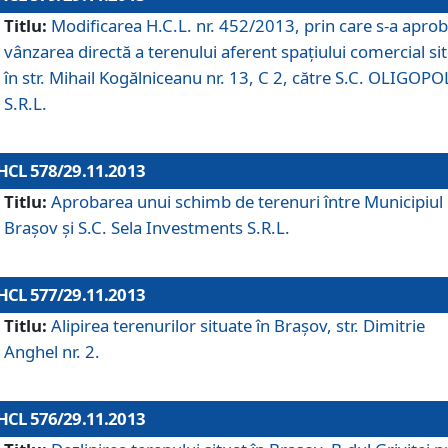
Titlu:
Modificarea H.C.L. nr. 452/2013, prin care s-a aprob
vânzarea directă a terenului aferent spaţiului comercial si
în str. Mihail Kogălniceanu nr. 13, C 2, către S.C. OLIGOPO
S.R.L.
HCL 578/29.11.2013
Titlu:
Aprobarea unui schimb de terenuri între Municipiul
Braşov şi S.C. Sela Investments S.R.L.
HCL 577/29.11.2013
Titlu:
Alipirea terenurilor situate în Braşov, str. Dimitrie
Anghel nr. 2.
HCL 576/29.11.2013