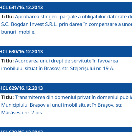
HCL 631/16.12.2013
Titlu:
Aprobarea stingerii parţiale a obligaţiilor datorate d
S.C. Bogdan Invest S.R.L. prin darea în compensare a uno
bunuri imobile.
HCL 630/16.12.2013
Titlu:
Acordarea unui drept de servitute în favoarea
imobilului situat în Braşov, str. Stejerişului nr. 19 A.
HCL 629/16.12.2013
Titlu:
Transmiterea din domeniul privat în domeniul public
Municipiului Braşov al unui imobil situat în Braşov, str.
Mărăşeşti nr. 2 bis.