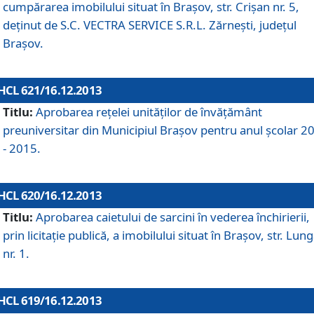
cumpărarea imobilului situat în Braşov, str. Crişan nr. 5,
deţinut de S.C. VECTRA SERVICE S.R.L. Zărneşti, judeţul
Braşov.
HCL 621/16.12.2013
Titlu:
Aprobarea reţelei unităţilor de învăţământ
preuniversitar din Municipiul Braşov pentru anul şcolar 2
- 2015.
HCL 620/16.12.2013
Titlu:
Aprobarea caietului de sarcini în vederea închirierii,
prin licitaţie publică, a imobilului situat în Braşov, str. Lun
nr. 1.
HCL 619/16.12.2013