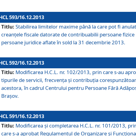
HCL 593/16.12.2013
Titlu:
Stabilirea limitelor maxime până la care pot fi anula
creanţele fiscale datorate de contribuabilii persoane fizice 
persoane juridice aflate în sold la 31 decembrie 2013.
HCL 592/16.12.2013
Titlu:
Modificarea H.C.L. nr. 102/2013, prin care s-au apr
tipurile de servicii, frecvenţa şi contribuţia corespunzătoa
acestora, în cadrul Centrului pentru Persoane Fără Adăpo
Braşov.
HCL 591/16.12.2013
Titlu:
Modificarea şi completarea H.C.L. nr. 101/2013, pri
care s-a aprobat Regulamentul de Organizare şi Funcţion