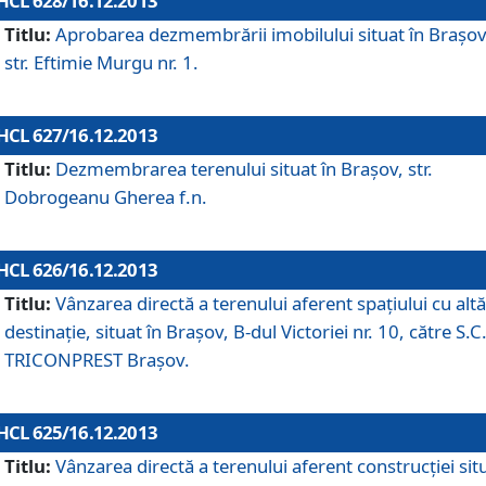
HCL 628/16.12.2013
Titlu:
Aprobarea dezmembrării imobilului situat în Braşov
str. Eftimie Murgu nr. 1.
HCL 627/16.12.2013
Titlu:
Dezmembrarea terenului situat în Braşov, str.
Dobrogeanu Gherea f.n.
HCL 626/16.12.2013
Titlu:
Vânzarea directă a terenului aferent spaţiului cu altă
destinaţie, situat în Braşov, B-dul Victoriei nr. 10, către S.C
TRICONPREST Braşov.
HCL 625/16.12.2013
Titlu:
Vânzarea directă a terenului aferent construcţiei sit