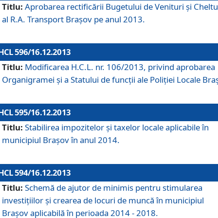
Titlu:
Aprobarea rectificării Bugetului de Venituri şi Cheltui
al R.A. Transport Braşov pe anul 2013.
HCL 596/16.12.2013
Titlu:
Modificarea H.C.L. nr. 106/2013, privind aprobarea
Organigramei şi a Statului de funcţii ale Poliţiei Locale Bra
HCL 595/16.12.2013
Titlu:
Stabilirea impozitelor şi taxelor locale aplicabile în
municipiul Braşov în anul 2014.
HCL 594/16.12.2013
Titlu:
Schemă de ajutor de minimis pentru stimularea
investiţiilor şi crearea de locuri de muncă în municipiul
Braşov aplicabilă în perioada 2014 - 2018.