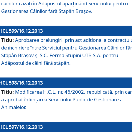
câinilor cazaţi în Adăpostul aparţinând Serviciului pentru
Gestionarea Câinilor fără Stăpân Braşov.
HCL 599/16.12.2013
Titlu:
Aprobarea prelungirii prin act adiţional a contractul
de închiriere între Serviciul pentru Gestionarea Câinilor fă
Stăpân Braşov şi S.C. Ferma Stupini UTB S.A. pentru
Adăpostul de câini fără stăpân.
HCL 598/16.12.2013
Titlu:
Modificarea H.C.L. nr. 46/2002, republicată, prin car
a aprobat înfiinţarea Serviciului Public de Gestionare a
Animalelor.
HCL 597/16.12.2013