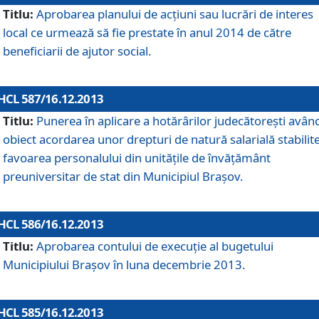
Titlu:
Aprobarea planului de acţiuni sau lucrări de interes
local ce urmează să fie prestate în anul 2014 de către
beneficiarii de ajutor social.
HCL 587/16.12.2013
Titlu:
Punerea în aplicare a hotărârilor judecătoreşti avân
obiect acordarea unor drepturi de natură salarială stabilite
favoarea personalului din unităţile de învăţământ
preuniversitar de stat din Municipiul Braşov.
HCL 586/16.12.2013
Titlu:
Aprobarea contului de execuţie al bugetului
Municipiului Braşov în luna decembrie 2013.
HCL 585/16.12.2013