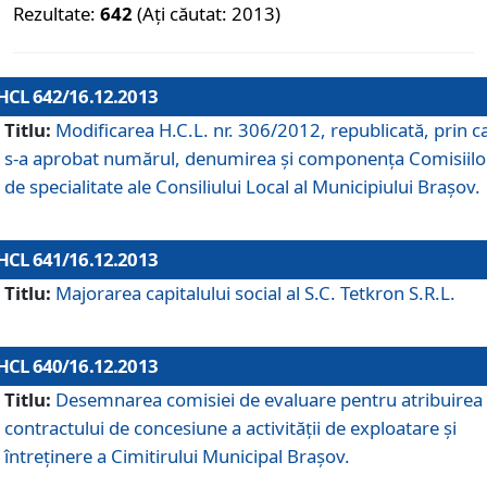
Rezultate:
642
(Ați căutat: 2013)
HCL 642/16.12.2013
Titlu:
Modificarea H.C.L. nr. 306/2012, republicată, prin c
s-a aprobat numărul, denumirea şi componenţa Comisiilo
de specialitate ale Consiliului Local al Municipiului Braşov.
HCL 641/16.12.2013
Titlu:
Majorarea capitalului social al S.C. Tetkron S.R.L.
HCL 640/16.12.2013
Titlu:
Desemnarea comisiei de evaluare pentru atribuirea
contractului de concesiune a activităţii de exploatare şi
întreţinere a Cimitirului Municipal Braşov.