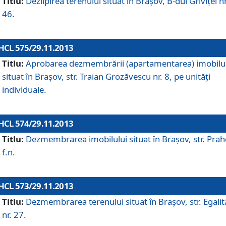
Titlu:
Dezlipirea terenului situat în Braşov, B-dul Griviţei nr
46.
HCL 575/29.11.2013
Titlu:
Aprobarea dezmembrării (apartamentarea) imobilu
situat în Braşov, str. Traian Grozăvescu nr. 8, pe unităţi
individuale.
HCL 574/29.11.2013
Titlu:
Dezmembrarea imobilului situat în Braşov, str. Pra
f.n.
HCL 573/29.11.2013
Titlu:
Dezmembrarea terenului situat în Braşov, str. Egalită
nr. 27.