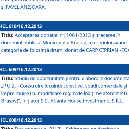
şi PAVEL ANIŞOARA.
HCL 610/16.12.2013
Titlu:
Acceptarea donaţiei nr. 1061/2013 şi trecerea în
domeniul public al Municipiului Braşov, a terenului având
categoria de folosinţă drum, donat de CARP CIPRIAN - IO
HCL 609/16.12.2013
Titlu:
Studiu de oportunitate pentru elaborare documenta
„P.U.Z. - Construire locuinţe colective, spaţii comerciale şi
împrejmuire (cu modificare regim de înălţime aferent P.U.
Braşov)”, iniţiator S.C. Atlanta House Investments S.R.L.
HCL 608/16.12.2013
Titlu:
Documentaţia „P.U.Z. - Schimbare de destinaţie,