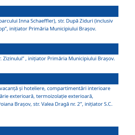
parcului Inna Schaeffler), str. După Ziduri (inclusiv
Pop”, iniţiator Primăria Municipiului Braşov.
. Zizinului” , iniţiator Primăria Municipiului Braşov.
 vacanţă şi hoteliere, compartimentări interioare
ărie exterioară, termoizolaţie exterioară,
ana Braşov, str. Valea Dragă nr. 2”, iniţiator S.C.