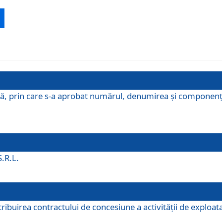
ă, prin care s-a aprobat numărul, denumirea şi componenţa C
S.R.L.
buirea contractului de concesiune a activităţii de exploatar