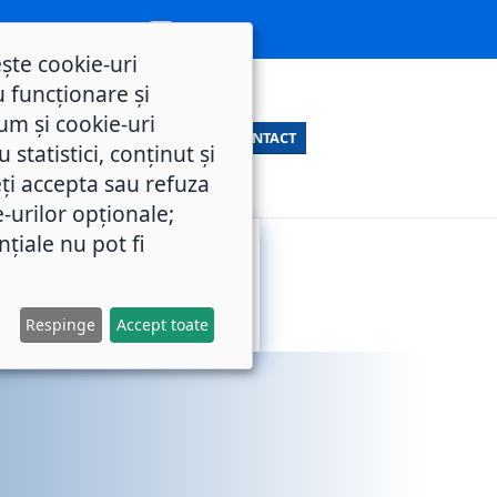
ește cookie-uri
 funcționare și
um și cookie-uri
CONTACT
statistici, conținut și
ți accepta sau refuza
e-urilor opționale;
nțiale nu pot fi
SERVICII
M.O.L.
PUBLICE
Respinge
Accept toate