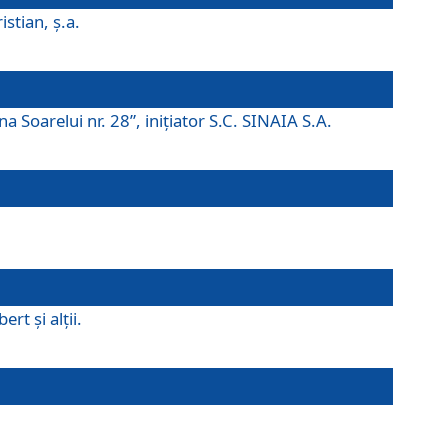
istian, ş.a.
a Soarelui nr. 28”, iniţiator S.C. SINAIA S.A.
rt şi alţii.