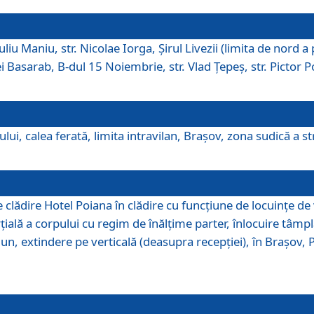
iu Maniu, str. Nicolae Iorga, Şirul Livezii (limita de nord a 
tei Basarab, B-dul 15 Noiembrie, str. Vlad Ţepeş, str. Pictor 
ui, calea ferată, limita intravilan, Braşov, zona sudică a str
lădire Hotel Poiana în clădire cu funcţiune de locuinţe de
ală a corpului cu regim de înălţime parter, înlocuire tâmpl
, extindere pe verticală (deasupra recepţiei), în Braşov, Poi