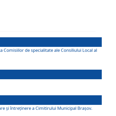
omisiilor de specialitate ale Consiliului Local al
e şi întreţinere a Cimitirului Municipal Braşov.