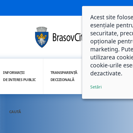
Acest site folos
esențiale pentru
securitate, prec
opționale pentru 
marketing. Pute
utilizarea cooki
cookie-urile ese
dezactivate.
INFORMAȚII
TRANSPARENȚĂ
INTEGRITATE
DE INTERES PUBLIC
DECIZIONALĂ
INSTITUȚIONALĂ
Setări
CAUTĂ