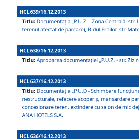
HCL 639/16.12.2013
Titlu:
Documentaţia „P.U.Z. - Zona Centrală: str. Iul
terenul afectat de parcare), B-dul Eroilor, str. Ma
HCL 638/16.12.2013
Titlu:
Aprobarea documentaţiei „P.U.Z. - str. Zizinul
HCL 637/16.12.2013
Titlu:
Documentaţia „P.U.D - Schimbare funcţiune c
nestructurale, refacere acoperiş, mansardare parţi
concesionare teren, extindere cu salon de mic dejun
ANA HOTELS S.A.
HCL 636/16.12.2013