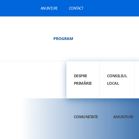
ANUNȚURI
CONTACT
PROGRAM
DESPRE
CONSILIUL
PRIMĂRIE
LOCAL
COMUNITATE
ANUNȚURI