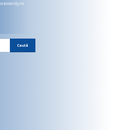
brasovcity.ro
Caută