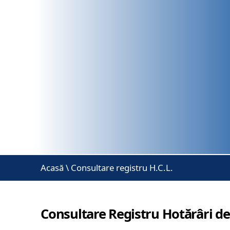
Acasă
\
Consultare registru H.C.L.
Consultare Registru Hotărâri de