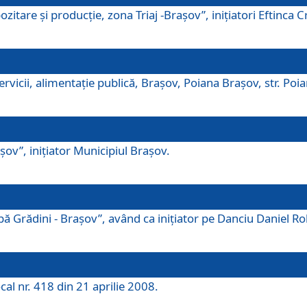
tare şi producţie, zona Triaj -Braşov”, iniţiatori Eftinca Cr
vicii, alimentaţie publică, Braşov, Poiana Braşov, str. Poian
ov”, iniţiator Municipiul Braşov.
 Grădini - Braşov”, având ca iniţiator pe Danciu Daniel Robe
cal nr. 418 din 21 aprilie 2008.