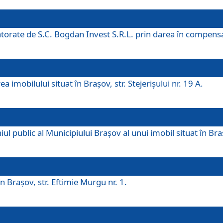
 datorate de S.C. Bogdan Invest S.R.L. prin darea în compens
 imobilului situat în Braşov, str. Stejerişului nr. 19 A.
 public al Municipiului Braşov al unui imobil situat în Braşo
 Braşov, str. Eftimie Murgu nr. 1.