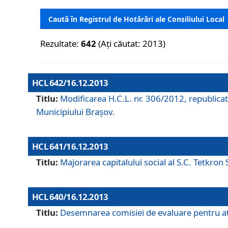
Caută în Registrul de Hotărâri ale Consiliului Local
Rezultate:
642
(Ați căutat: 2013)
HCL 642/16.12.2013
Titlu:
Modificarea H.C.L. nr. 306/2012, republicat
Municipiului Braşov.
HCL 641/16.12.2013
Titlu:
Majorarea capitalului social al S.C. Tetkron 
HCL 640/16.12.2013
Titlu:
Desemnarea comisiei de evaluare pentru atri